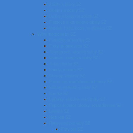
Zošity a bloky SZ
Obaly na zošity SZ
Dosky a boxy na zošity SZ
Plastové a kartónové obaly SZ
Vrecká, fľaše, boxy na desiatu SZ
Výtvarné potreby SZ
Farbičky, voskovky SZ
Fixky, popisovače SZ
Temperové, olejové farby SZ
Vodové, akrylové farby SZ
Tuše, pierka SZ
Kriedy, pastely SZ
Obrusy, zástery SZ
Plastelíny, modelovacie hmoty SZ
Štetce, poháre, palety SZ
Kufríky SZ
Výkresy, skicáre, náčrtníky SZ
Papier, lepiace bločky, rozraďovače SZ
Lepidlá SZ
Nožnice SZ
Rysovacie potreby SZ
Pravítka SZ