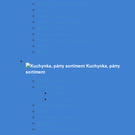
Čistiace prostriedky do WC
Pranie
Osviežovače vzduchu
Doplnky na upratovanie
Vedrá - mopy
Koše do kuchynky
Odpadkové koše, popolníky
Vrecia
Rohože
Kuchynka, párty
sortiment
EKO gastro produkty
Párty sortiment
Halloween
Plastový riad
Potravinové obaly
Tašky
Potravinové vrecká
Servírovanie
Kuchynské spotrebiče