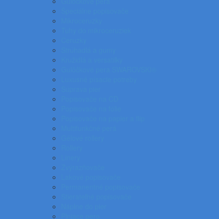
Gulôčkové perá
Špeciálne popisovače
Mikroceruzky
Tuhy do mikroceruziek
Ceruzky
Strúhadlá a gumy
Kružidlá a versatilky
Gulôčkové pera SWAROVSKI®
Luxusné písacie potreby
Súprava pier
Popisovače na CD
Popisovače na fólie
Popisovače na papier a flip
Multifunkčné perá
Gélové rollery
Rollery
Linery
Zvýrazňovače
Lakové popisovače
Permanentné popisovače
Stierateľné popisovače
Náplne do pier
Plniace pero