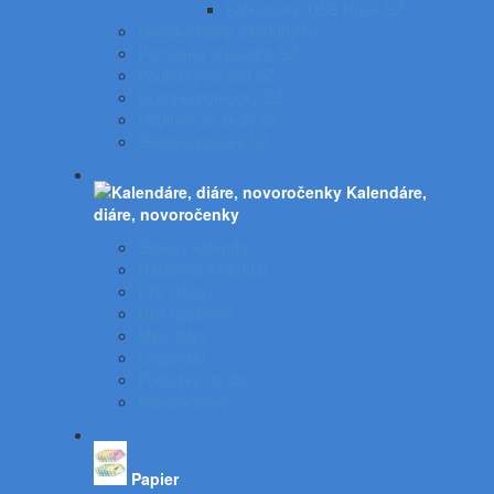
Kalkulačky, USB kľúče SZ
Školské tašky a batohy SZ
Peračníky a puzdrá SZ
Podložky na stôl SZ
Učebné pomôcky SZ
Doplnky do školy SZ
Školské balíčky SZ
Kalendáre,
diáre, novoročenky
Stolový kalendár
Nástenný kalendár
Diár denný
Diár týždenný
Mini Diáre
Organizér
Podložky na stôl
Novoročenky
Papier