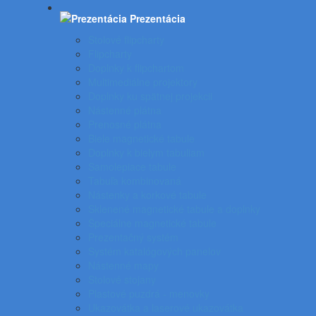
Prezentácia
Stolové flipcharty
Flipcharty
Doplnky k flipchartom
Multimediálne projektory
Doplnky ku spätnej projekcii
Nástenné plátna
Prenosné plátna
Biele magnetické tabule
Doplnky k bielym tabuliam
Samolepiace tabule
Tabuľa kombinovaná
Nástenky a korkové tabule
Sklenené magnetické tabule a doplnky
Špeciálne magnetické tabule
Prezentačný systém
Systém katalógových panelov
Nástenné mapy
Stolové stojany
Plastové puzdrá - menovky
Ukazovátka a laserové ukazovátka