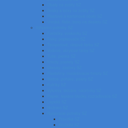
Obaly na zošity SZ
Dosky a boxy na zošity SZ
Plastové a kartónové obaly SZ
Vrecká, fľaše, boxy na desiatu SZ
Výtvarné potreby SZ
Farbičky, voskovky SZ
Fixky, popisovače SZ
Temperové, olejové farby SZ
Vodové, akrylové farby SZ
Tuše, pierka SZ
Kriedy, pastely SZ
Obrusy, zástery SZ
Plastelíny, modelovacie hmoty SZ
Štetce, poháre, palety SZ
Kufríky SZ
Výkresy, skicáre, náčrtníky SZ
Papier, lepiace bločky, rozraďovače SZ
Lepidlá SZ
Nožnice SZ
Rysovacie potreby SZ
Pravítka SZ
Kružidlá SZ