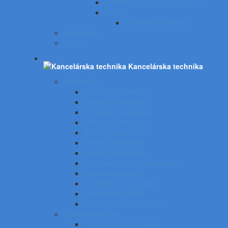
EPSON atramentové tlačiarne
Pásky
Do písacích strojov
Panasonic
Sharp
Kancelárska technika
Kalkulačky
CASIO - kalkulačky
CANON - kalkulačky
CITIZEN - kalkulačky
COMIX - kalkulačky
EMILE - kalkulačky
TOOR - kalkulačky
SHARP - kalkulačky
Príslušenstvo ku kalkulačkám
Kancelárske váhy
UV tester a eurotester
Etiketovacie kliešte
Predlžovačky a žiarovky
Laminovacie fólie
Laminovacie fólie lesklé