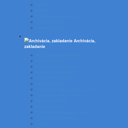
Tacker
Pečiatky
Pripináčiky a špendlíky
Drobnosti stola
Podložky na stôl
Archivácia,
zakladanie
Archivačné krabice a klip
Indexové značky
Kožené aktovky a kufre
Krúžkové zakladače
Násuvné lišty a obaly
Obaly na zošity
Odkladacie mapy a dosky papier
Odkladacie obaly - krabice
Pákové zakladače
Plastové obaly
Podpisové a katalógove knihy
Pokladničky a skrinky
Portfóliá