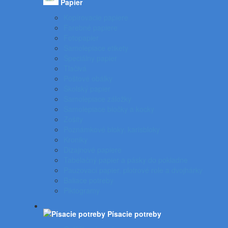
Papier
Kopírovacie papiere
Farebné papiere
Fotopapier
Samolepiace etikety
Špeciálny papier
Tlačivá
Poštové obálky
Školský papier
Samolepiace záložky
Samolepiace bločky a kocky
Zošity
Poznámkové bloky, karisbloky
Kroniky
Dizajnové papiere
Tabelačný papier a pásky do pokladne
Pauzovací papier, plotrové role a dvojhárky
Baliace potreby
Piktogramy
Písacie potreby