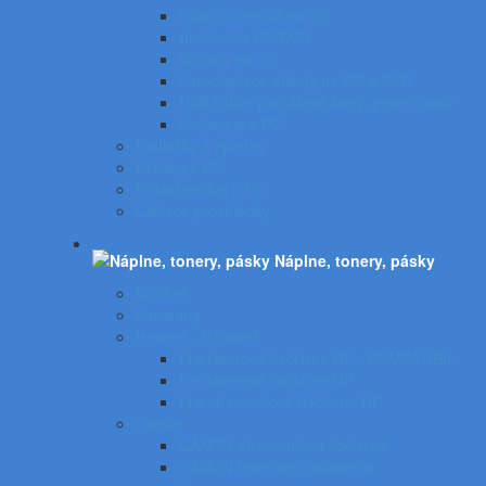
Obaly a vrecká na CD
Archivácia CD/DVD
Stojany na CD
Samolepiace etikety na CD a DVD
USB kľúče, pamäťové karty, pevné disky
Stojany pre PC
Podložky a opierky
Držiaky k PC
Príslušenstvo k PC
Čistiace prostriedky
Náplne, tonery, pásky
Brother
Samsung
Hewlett - Packard
Pre laserové tlačiarne HP - KOMPATIBIL
Pre laserové tlačiarne HP
Pre atramentové tlačiarne HP
Canon
CANON atramentové tlačiarne
CANON laserové zariadenia