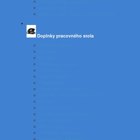
Penové pásky - uchytenie
Lepiace rolery
Baliace pásky - špagát - príslušenstvo
Doplnky pracovného stola
Skladové viazače
Dierovače
Pravítka
Stojany na doplnky
Zošívačky
Koše na papier
Rozošívačky
Spinky pre zošívačky
Svietidlá a veže a stojany na stôl
Rezače
Rotačné vizitkáre
Nožnice a otvárače listov
Zásuvkové boxy
Klipy a spony
Stojany na časopisy
Kancelárske odkladače