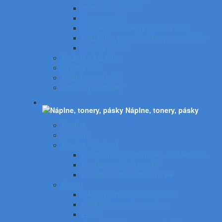
Archivácia CD/DVD
Stojany na CD
Samolepiace etikety na CD a DVD
USB kľúče, pamäťové karty, pevné disky
Stojany pre PC
Podložky a opierky
Držiaky k PC
Príslušenstvo k PC
Čistiace prostriedky
Náplne, tonery, pásky
Brother
Samsung
Hewlett - Packard
Pre laserové tlačiarne HP - KOMPATIBIL
Pre laserové tlačiarne HP
Pre atramentové tlačiarne HP
Canon
CANON atramentové tlačiarne
CANON laserové zariadenia
Epson