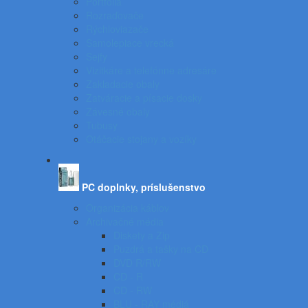
Portfóliá
Rozraďovače
Rýchloviazače
Samolepiace vrecká
Sejfy
Vizitkáre a telefónne adresáre
Zakladacie obaly
Zatváracie a písacie dosky
Závesné obaly
Tubusy
Otáčacie stojany a vozíky
PC doplnky, príslušenstvo
Organizácia káblov
Archivačné média
Diskety a Zip
Puzdrá a tašky na CD
DVD R/RW
CD - R
CD - RW
BLU - RAY médiá