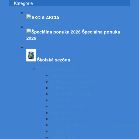
Kategórie
AKCIA
Špeciálna ponuka
2026
Školská sezóna
Písacie potreby SZ
Atramentové perá SZ
Gélové perá, rollery SZ
Guľôčkové perá SZ
Gumovacie perá SZ
Linery SZ
Zvýrazňovače SZ
Mikroceruzky SZ
Ceruzky SZ
Náplne do pier, bombičky, tuhy do ceruziek 
Gumy SZ
Strúhadlá SZ