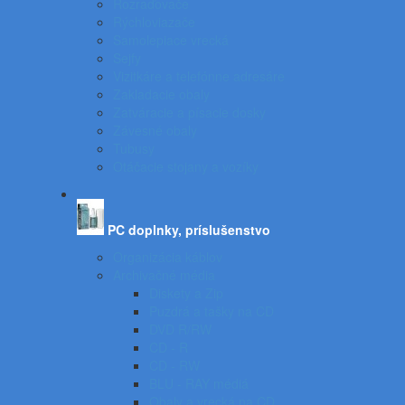
Rozraďovače
Rýchloviazače
Samolepiace vrecká
Sejfy
Vizitkáre a telefónne adresáre
Zakladacie obaly
Zatváracie a písacie dosky
Závesné obaly
Tubusy
Otáčacie stojany a vozíky
PC doplnky, príslušenstvo
Organizácia káblov
Archivačné média
Diskety a Zip
Puzdrá a tašky na CD
DVD R/RW
CD - R
CD - RW
BLU - RAY médiá
Obaly a vrecká na CD