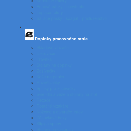
Korekčné rollery
Penové pásky - uchytenie
Lepiace rolery
Baliace pásky - špagát - príslušenstvo
Doplnky pracovného stola
Skladové viazače
Dierovače
Pravítka
Stojany na doplnky
Zošívačky
Koše na papier
Rozošívačky
Spinky pre zošívačky
Svietidlá a veže a stojany na stôl
Rezače
Rotačné vizitkáre
Nožnice a otvárače listov
Zásuvkové boxy
Klipy a spony
Stojany na časopisy