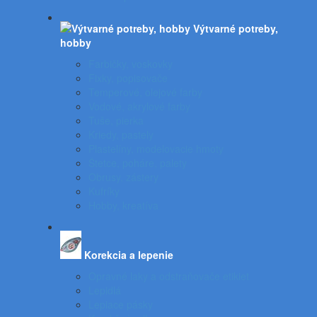
Výtvarné potreby,
hobby
Farbičky, voskovky
Fixky, popisovače
Temperové, olejové farby
Vodové, akrylové farby
Tuše, pierka
Kriedy, pastely
Plastelíny, modelovacie hmoty
Štetce, poháre, palety
Obrusy, zástery
Kufríky
Hobby, kreatíva
Korekcia a lepenie
Opravné laky a odstraňovače etikiet
Lepidlá
Lepiace pásky