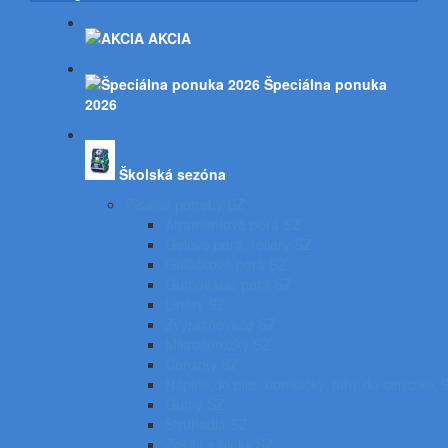
AKCIA
Špeciálna ponuka
2026
Školská sezóna
Písacie potreby SZ
Atramentové perá SZ
Gélové perá, rollery SZ
Guľôčkové perá SZ
Gumovacie perá SZ
Linery SZ
Zvýrazňovače SZ
Mikroceruzky SZ
Ceruzky SZ
Náplne do pier, bombičky, tuhy do ceruziek 
Gumy SZ
Strúhadlá SZ
Zošity a bloky SZ