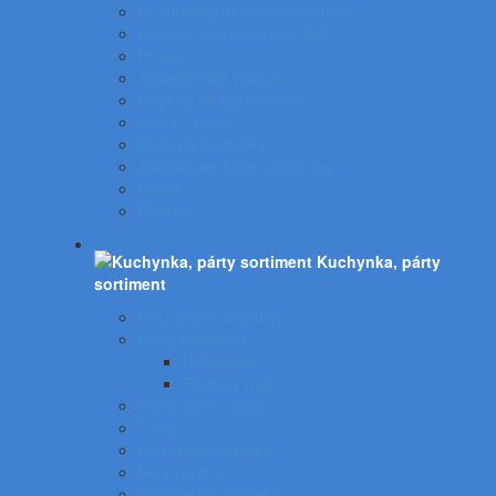
Prostriedky na umývanie riadu
Čistiace prostriedky do WC
Pranie
Osviežovače vzduchu
Doplnky na upratovanie
Vedrá - mopy
Koše do kuchynky
Odpadkové koše, popolníky
Vrecia
Rohože
Kuchynka, párty
sortiment
EKO gastro produkty
Párty sortiment
Halloween
Plastový riad
Potravinové obaly
Tašky
Potravinové vrecká
Servírovanie
Kuchynské spotrebiče