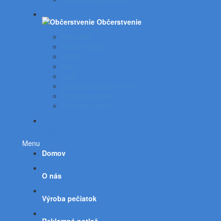
Občerstvenie
Minerálky
Nealko nápoje
Džúsy
Káva
Čaje
Doplnky ku káve a čaju
Pochutiny sladké
Pochutiny slané
Všetky kategórie
Menu
Domov
O nás
Výroba pečiatok