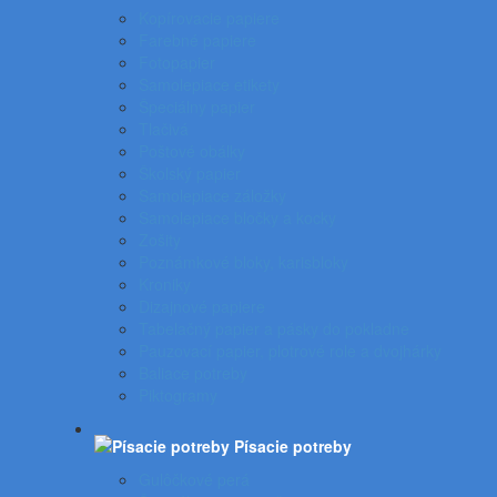
Kopírovacie papiere
Farebné papiere
Fotopapier
Samolepiace etikety
Špeciálny papier
Tlačivá
Poštové obálky
Školský papier
Samolepiace záložky
Samolepiace bločky a kocky
Zošity
Poznámkové bloky, karisbloky
Kroniky
Dizajnové papiere
Tabelačný papier a pásky do pokladne
Pauzovací papier, plotrové role a dvojhárky
Baliace potreby
Piktogramy
Písacie potreby
Gulôčkové perá