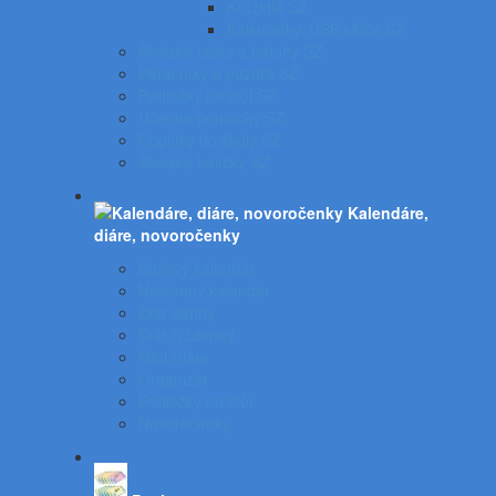
Kružidlá SZ
Kalkulačky, USB kľúče SZ
Školské tašky a batohy SZ
Peračníky a puzdrá SZ
Podložky na stôl SZ
Učebné pomôcky SZ
Doplnky do školy SZ
Školské balíčky SZ
Kalendáre,
diáre, novoročenky
Stolový kalendár
Nástenný kalendár
Diár denný
Diár týždenný
Mini Diáre
Organizér
Podložky na stôl
Novoročenky