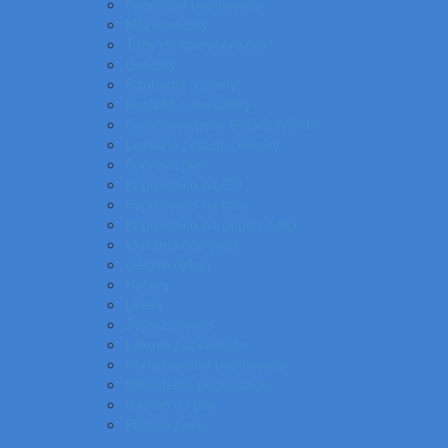
Špeciálne popisovače
Mikroceruzky
Tuhy do mikroceruziek
Ceruzky
Strúhadlá a gumy
Kružidlá a versatilky
Gulôčkové pera SWAROVSKI®
Luxusné písacie potreby
Súprava pier
Popisovače na CD
Popisovače na fólie
Popisovače na papier a flip
Multifunkčné perá
Gélové rollery
Rollery
Linery
Zvýrazňovače
Lakové popisovače
Permanentné popisovače
Stierateľné popisovače
Náplne do pier
Plniace pero