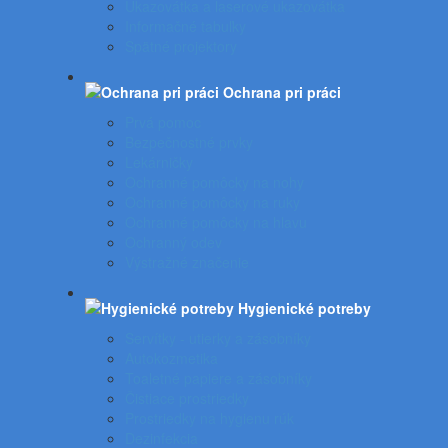
Ukazovátka a laserové ukazovátka
Informačné tabuľky
Spätné projektory
Ochrana pri práci
Prvá pomoc
Bezpečnostné prvky
Lekárničky
Ochranné pomôcky na nohy
Ochranné pomôcky na ruky
Ochranné pomôcky na hlavu
Ochranný odev
Výstražné značenie
Hygienické potreby
Servítky - utierky a zásobníky
Autokozmetika
Toaletné papiere a zásobníky
Čistiace prostriedky
Prostriedky na hygienu rúk
Dezinfekcia