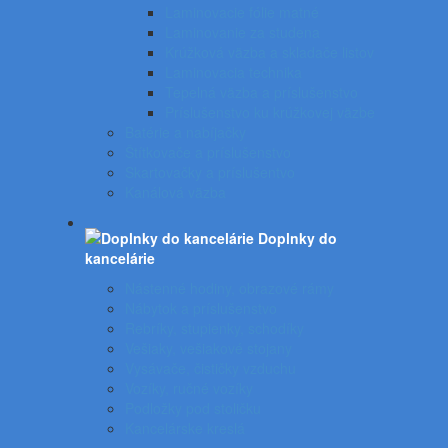
Laminovacie fólie matné
Laminovanie za studena
Krúžková väzba a skladače listov
Laminovacia technika
Tepelná väzba a príslušenstvo
Príslušenstvo ku krúžkovej väzbe
Batérie a nabíjačky
Štítkovače a príslušenstvo
Skartovačky a príslušentvo
Kanálová väzba
Doplnky do
kancelárie
Nástenné hodiny, obrazové rámy
Nábytok a príslušenstvo
Rebríky, stupienky, schodíky
Vešiaky, vešiakové stojany
Vysávače, čističky vzduchu
Vozíky, ručné vozíky
Podložky pod stoličku
Kancelárske kreslá