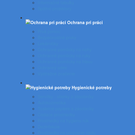
Informačné tabuľky
Spätné projektory
Ochrana pri práci
Prvá pomoc
Bezpečnostné prvky
Lekárničky
Ochranné pomôcky na nohy
Ochranné pomôcky na ruky
Ochranné pomôcky na hlavu
Ochranný odev
Výstražné značenie
Hygienické potreby
Servítky - utierky a zásobníky
Autokozmetika
Toaletné papiere a zásobníky
Čistiace prostriedky
Prostriedky na hygienu rúk
Dezinfekcia
Prostriedky na umývanie riadu