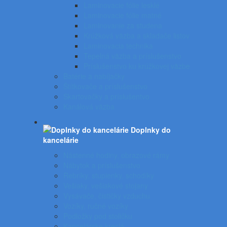
Laminovacie fólie lesklé
Laminovacie fólie matné
Laminovanie za studena
Krúžková väzba a skladače listov
Laminovacia technika
Tepelná väzba a príslušenstvo
Príslušenstvo ku krúžkovej väzbe
Batérie a nabíjačky
Štítkovače a príslušenstvo
Skartovačky a príslušentvo
Kanálová väzba
Doplnky do
kancelárie
Nástenné hodiny, obrazové rámy
Nábytok a príslušenstvo
Rebríky, stupienky, schodíky
Vešiaky, vešiakové stojany
Vysávače, čističky vzduchu
Vozíky, ručné vozíky
Podložky pod stoličku
Kancelárske kreslá