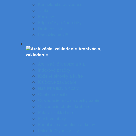
Kancelárske odkladače
Tacker
Pečiatky
Pripináčiky a špendlíky
Drobnosti stola
Podložky na stôl
Archivácia,
zakladanie
Archivačné krabice a klip
Indexové značky
Kožené aktovky a kufre
Krúžkové zakladače
Násuvné lišty a obaly
Obaly na zošity
Odkladacie mapy a dosky papier
Odkladacie obaly - krabice
Pákové zakladače
Plastové obaly
Podpisové a katalógove knihy
Pokladničky a skrinky