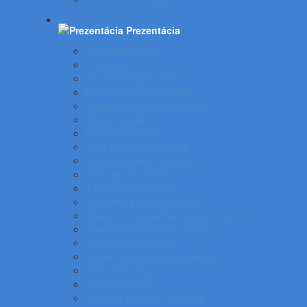
Prezentácia
Stolové flipcharty
Flipcharty
Doplnky k flipchartom
Multimediálne projektory
Doplnky ku spätnej projekcii
Nástenné plátna
Prenosné plátna
Biele magnetické tabule
Doplnky k bielym tabuliam
Samolepiace tabule
Tabuľa kombinovaná
Nástenky a korkové tabule
Sklenené magnetické tabule a doplnky
Špeciálne magnetické tabule
Prezentačný systém
Systém katalógových panelov
Nástenné mapy
Stolové stojany
Plastové puzdrá - menovky