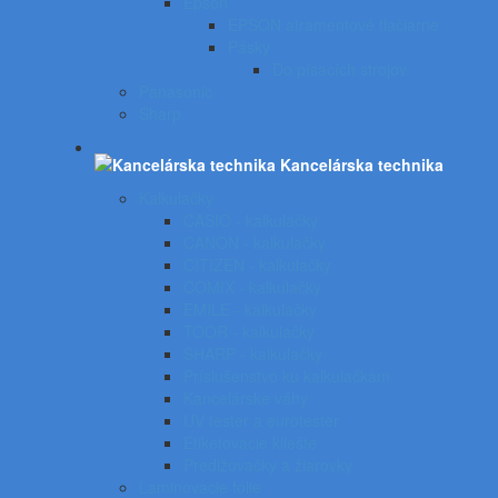
Epson
EPSON atramentové tlačiarne
Pásky
Do písacích strojov
Panasonic
Sharp
Kancelárska technika
Kalkulačky
CASIO - kalkulačky
CANON - kalkulačky
CITIZEN - kalkulačky
COMIX - kalkulačky
EMILE - kalkulačky
TOOR - kalkulačky
SHARP - kalkulačky
Príslušenstvo ku kalkulačkám
Kancelárske váhy
UV tester a eurotester
Etiketovacie kliešte
Predlžovačky a žiarovky
Laminovacie fólie