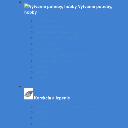
Výtvarné potreby,
hobby
Farbičky, voskovky
Fixky, popisovače
Temperové, olejové farby
Vodové, akrylové farby
Tuše, pierka
Kriedy, pastely
Plastelíny, modelovacie hmoty
Štetce, poháre, palety
Obrusy, zástery
Kufríky
Hobby, kreatíva
Korekcia a lepenie
Opravné laky a odstraňovače etikiet
Lepidlá
Lepiace pásky
Korekčné rollery