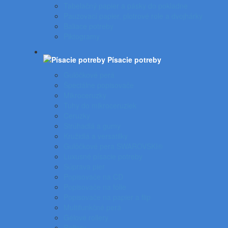
Tabelačný papier a pásky do pokladne
Pauzovací papier, plotrové role a dvojhárky
Baliace potreby
Piktogramy
Písacie potreby
Gulôčkové perá
Špeciálne popisovače
Mikroceruzky
Tuhy do mikroceruziek
Ceruzky
Strúhadlá a gumy
Kružidlá a versatilky
Gulôčkové pera SWAROVSKI®
Luxusné písacie potreby
Súprava pier
Popisovače na CD
Popisovače na fólie
Popisovače na papier a flip
Multifunkčné perá
Gélové rollery
Rollery