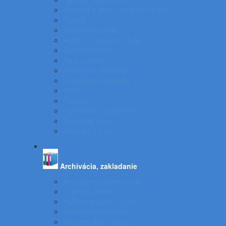
Svietidlá a veže a stojany na stôl
Rezače
Rotačné vizitkáre
Nožnice a otvárače listov
Zásuvkové boxy
Klipy a spony
Stojany na časopisy
Kancelárske odkladače
Tacker
Pečiatky
Pripináčiky a špendlíky
Drobnosti stola
Podložky na stôl
Archivácia, zakladanie
Archivačné krabice a klip
Indexové značky
Kožené aktovky a kufre
Krúžkové zakladače
Násuvné lišty a obaly