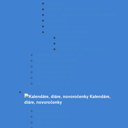
Kufríky SZ
Výkresy, skicáre, náčrtníky SZ
Papier, lepiace bločky, rozraďovače SZ
Lepidlá SZ
Nožnice SZ
Rysovacie potreby SZ
Pravítka SZ
Kružidlá SZ
Kalkulačky, USB kľúče SZ
Školské tašky a batohy SZ
Peračníky a puzdrá SZ
Podložky na stôl SZ
Učebné pomôcky SZ
Doplnky do školy SZ
Školské balíčky SZ
Kalendáre,
diáre, novoročenky
Stolový kalendár
Nástenný kalendár
Diár denný
Diár týždenný