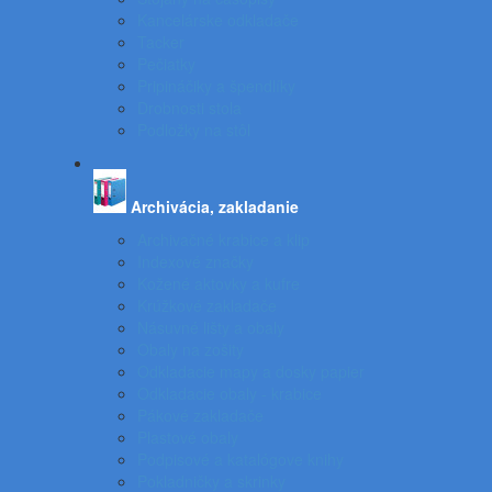
Kancelárske odkladače
Tacker
Pečiatky
Pripináčiky a špendlíky
Drobnosti stola
Podložky na stôl
Archivácia, zakladanie
Archivačné krabice a klip
Indexové značky
Kožené aktovky a kufre
Krúžkové zakladače
Násuvné lišty a obaly
Obaly na zošity
Odkladacie mapy a dosky papier
Odkladacie obaly - krabice
Pákové zakladače
Plastové obaly
Podpisové a katalógove knihy
Pokladničky a skrinky