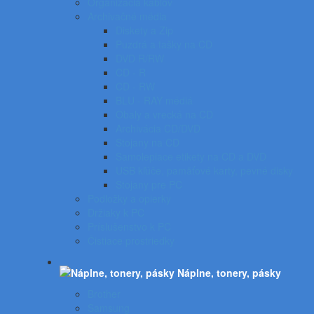
Organizácia káblov
Archivačné média
Diskety a Zip
Puzdrá a tašky na CD
DVD R/RW
CD - R
CD - RW
BLU - RAY médiá
Obaly a vrecká na CD
Archivácia CD/DVD
Stojany na CD
Samolepiace etikety na CD a DVD
USB kľúče, pamäťové karty, pevné disky
Stojany pre PC
Podložky a opierky
Držiaky k PC
Príslušenstvo k PC
Čistiace prostriedky
Náplne, tonery, pásky
Brother
Samsung