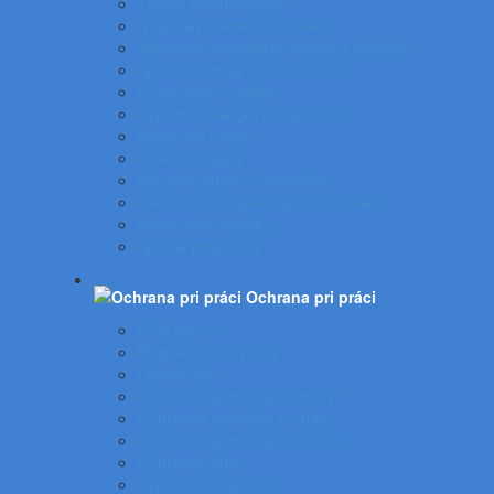
Tabuľa kombinovaná
Nástenky a korkové tabule
Sklenené magnetické tabule a doplnky
Špeciálne magnetické tabule
Prezentačný systém
Systém katalógových panelov
Nástenné mapy
Stolové stojany
Plastové puzdrá - menovky
Ukazovátka a laserové ukazovátka
Informačné tabuľky
Spätné projektory
Ochrana pri práci
Prvá pomoc
Bezpečnostné prvky
Lekárničky
Ochranné pomôcky na nohy
Ochranné pomôcky na ruky
Ochranné pomôcky na hlavu
Ochranný odev
Výstražné značenie