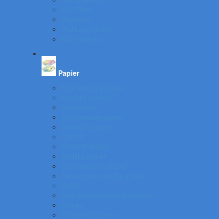
Mini Diáre
Organizér
Podložky na stôl
Novoročenky
Papier
Kopírovacie papiere
Farebné papiere
Fotopapier
Samolepiace etikety
Špeciálny papier
Tlačivá
Poštové obálky
Školský papier
Samolepiace záložky
Samolepiace bločky a kocky
Zošity
Poznámkové bloky, karisbloky
Kroniky
Dizajnové papiere