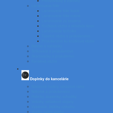
Predlžovačky a žiarovky
Laminovacie fólie
Laminovacie fólie lesklé
Laminovacie fólie matné
Laminovanie za studena
Krúžková väzba a skladače listov
Laminovacia technika
Tepelná väzba a príslušenstvo
Príslušenstvo ku krúžkovej väzbe
Batérie a nabíjačky
Štítkovače a príslušenstvo
Skartovačky a príslušentvo
Kanálová väzba
Doplnky do kancelárie
Nástenné hodiny, obrazové rámy
Nábytok a príslušenstvo
Rebríky, stupienky, schodíky
Vešiaky, vešiakové stojany
Vysávače, čističky vzduchu
Vozíky, ručné vozíky