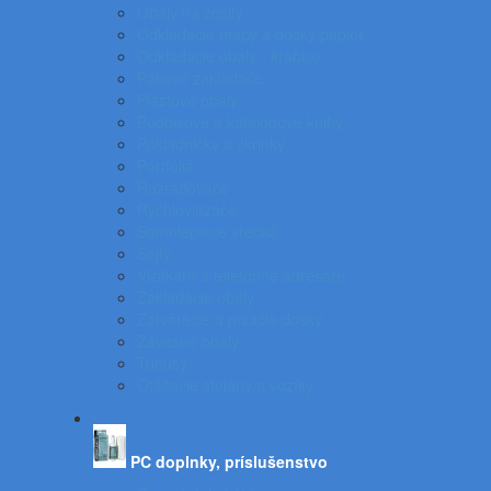
Obaly na zošity
Odkladacie mapy a dosky papier
Odkladacie obaly - krabice
Pákové zakladače
Plastové obaly
Podpisové a katalógove knihy
Pokladničky a skrinky
Portfóliá
Rozraďovače
Rýchloviazače
Samolepiace vrecká
Sejfy
Vizitkáre a telefónne adresáre
Zakladacie obaly
Zatváracie a písacie dosky
Závesné obaly
Tubusy
Otáčacie stojany a vozíky
PC doplnky, príslušenstvo