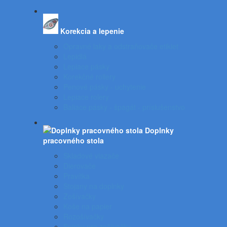
Korekcia a lepenie
Opravné laky a odstraňovače etikiet
Lepidlá
Lepiace pásky
Korekčné rollery
Penové pásky - uchytenie
Lepiace rolery
Baliace pásky - špagát - príslušenstvo
Doplnky
pracovného stola
Skladové viazače
Dierovače
Pravítka
Stojany na doplnky
Zošívačky
Koše na papier
Rozošívačky
Spinky pre zošívačky