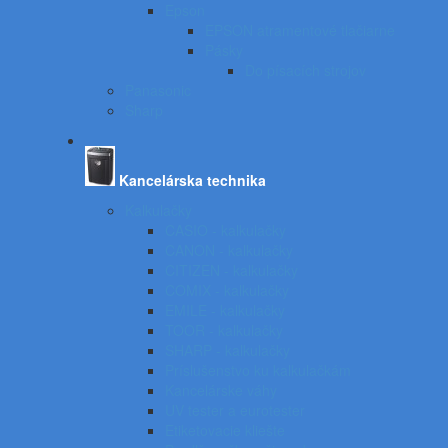
Epson
EPSON atramentové tlačiarne
Pásky
Do písacích strojov
Panasonic
Sharp
Kancelárska technika
Kalkulačky
CASIO - kalkulačky
CANON - kalkulačky
CITIZEN - kalkulačky
COMIX - kalkulačky
EMILE - kalkulačky
TOOR - kalkulačky
SHARP - kalkulačky
Príslušenstvo ku kalkulačkám
Kancelárske váhy
UV tester a eurotester
Etiketovacie kliešte