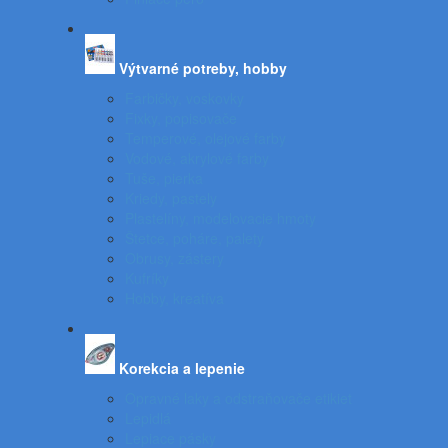
Výtvarné potreby, hobby
Farbičky, voskovky
Fixky, popisovače
Temperové, olejové farby
Vodové, akrylové farby
Tuše, pierka
Kriedy, pastely
Plastelíny, modelovacie hmoty
Štetce, poháre, palety
Obrusy, zástery
Kufríky
Hobby, kreatíva
Korekcia a lepenie
Opravné laky a odstraňovače etikiet
Lepidlá
Lepiace pásky