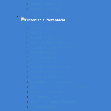
Podložky pod stoličku
Kancelárske kreslá
Prezentácia
Stolové flipcharty
Flipcharty
Doplnky k flipchartom
Multimediálne projektory
Doplnky ku spätnej projekcii
Nástenné plátna
Prenosné plátna
Biele magnetické tabule
Doplnky k bielym tabuliam
Samolepiace tabule
Tabuľa kombinovaná
Nástenky a korkové tabule
Sklenené magnetické tabule a doplnky
Špeciálne magnetické tabule
Prezentačný systém
Systém katalógových panelov
Nástenné mapy