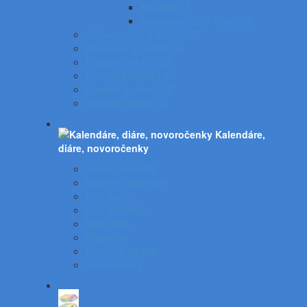
Kružidlá SZ
Kalkulačky, USB kľúče SZ
Školské tašky a batohy SZ
Peračníky a puzdrá SZ
Podložky na stôl SZ
Učebné pomôcky SZ
Doplnky do školy SZ
Školské balíčky SZ
Kalendáre,
diáre, novoročenky
Stolový kalendár
Nástenný kalendár
Diár denný
Diár týždenný
Mini Diáre
Organizér
Podložky na stôl
Novoročenky