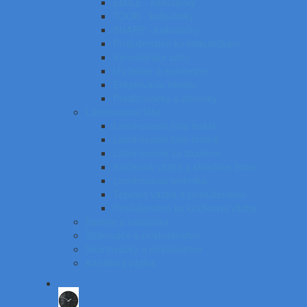
EMILE - kalkulačky
TOOR - kalkulačky
SHARP - kalkulačky
Príslušenstvo ku kalkulačkám
Kancelárske váhy
UV tester a eurotester
Etiketovacie kliešte
Predlžovačky a žiarovky
Laminovacie fólie
Laminovacie fólie lesklé
Laminovacie fólie matné
Laminovanie za studena
Krúžková väzba a skladače listov
Laminovacia technika
Tepelná väzba a príslušenstvo
Príslušenstvo ku krúžkovej väzbe
Batérie a nabíjačky
Štítkovače a príslušenstvo
Skartovačky a príslušentvo
Kanálová väzba