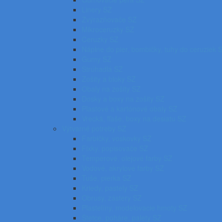
Linery SZ
Zvýrazňovače SZ
Mikroceruzky SZ
Ceruzky SZ
Náplne do pier, bombičky, tuhy do ceruziek 
Gumy SZ
Strúhadlá SZ
Zošity a bloky SZ
Obaly na zošity SZ
Dosky a boxy na zošity SZ
Plastové a kartónové obaly SZ
Vrecká, fľaše, boxy na desiatu SZ
Výtvarné potreby SZ
Farbičky, voskovky SZ
Fixky, popisovače SZ
Temperové, olejové farby SZ
Vodové, akrylové farby SZ
Tuše, pierka SZ
Kriedy, pastely SZ
Obrusy, zástery SZ
Plastelíny, modelovacie hmoty SZ
Štetce, poháre, palety SZ