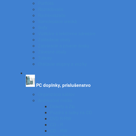
Portfóliá
Rozraďovače
Rýchloviazače
Samolepiace vrecká
Sejfy
Vizitkáre a telefónne adresáre
Zakladacie obaly
Zatváracie a písacie dosky
Závesné obaly
Tubusy
Otáčacie stojany a vozíky
PC doplnky, príslušenstvo
Organizácia káblov
Archivačné média
Diskety a Zip
Puzdrá a tašky na CD
DVD R/RW
CD - R
CD - RW