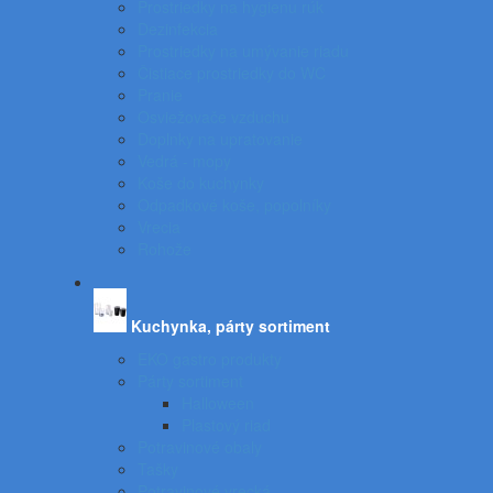
Prostriedky na hygienu rúk
Dezinfekcia
Prostriedky na umývanie riadu
Čistiace prostriedky do WC
Pranie
Osviežovače vzduchu
Doplnky na upratovanie
Vedrá - mopy
Koše do kuchynky
Odpadkové koše, popolníky
Vrecia
Rohože
Kuchynka, párty sortiment
EKO gastro produkty
Párty sortiment
Halloween
Plastový riad
Potravinové obaly
Tašky
Potravinové vrecká