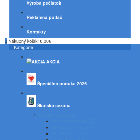
Výroba pečiatok
Reklamná potlač
Kontakty
0
Nákupný košík:
0,00€
Kategórie
AKCIA
Špeciálna ponuka 2026
Školská sezóna
Písacie potreby SZ
Atramentové perá SZ
Gélové perá, rollery SZ
Guľôčkové perá SZ
Gumovacie perá SZ