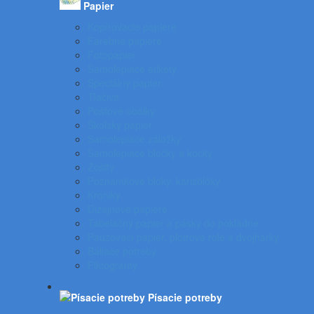
Papier
Kopírovacie papiere
Farebné papiere
Fotopapier
Samolepiace etikety
Špeciálny papier
Tlačivá
Poštové obálky
Školský papier
Samolepiace záložky
Samolepiace bločky a kocky
Zošity
Poznámkové bloky, karisbloky
Kroniky
Dizajnové papiere
Tabelačný papier a pásky do pokladne
Pauzovací papier, plotrové role a dvojhárky
Baliace potreby
Piktogramy
Písacie potreby