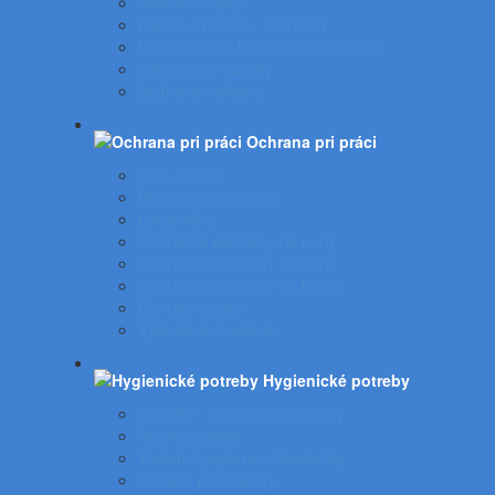
Stolové stojany
Plastové puzdrá - menovky
Ukazovátka a laserové ukazovátka
Informačné tabuľky
Spätné projektory
Ochrana pri práci
Prvá pomoc
Bezpečnostné prvky
Lekárničky
Ochranné pomôcky na nohy
Ochranné pomôcky na ruky
Ochranné pomôcky na hlavu
Ochranný odev
Výstražné značenie
Hygienické potreby
Servítky - utierky a zásobníky
Autokozmetika
Toaletné papiere a zásobníky
Čistiace prostriedky