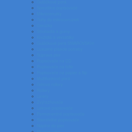
Gulôčkové perá
Špeciálne popisovače
Mikroceruzky
Tuhy do mikroceruziek
Ceruzky
Strúhadlá a gumy
Kružidlá a versatilky
Gulôčkové pera SWAROVSKI®
Luxusné písacie potreby
Súprava pier
Popisovače na CD
Popisovače na fólie
Popisovače na papier a flip
Multifunkčné perá
Gélové rollery
Rollery
Linery
Zvýrazňovače
Lakové popisovače
Permanentné popisovače
Stierateľné popisovače
Náplne do pier
Plniace pero