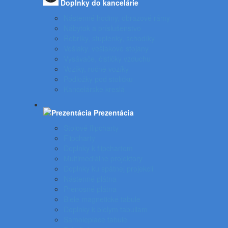
Doplnky do kancelárie
Nástenné hodiny, obrazové rámy
Nábytok a príslušenstvo
Rebríky, stupienky, schodíky
Vešiaky, vešiakové stojany
Vysávače, čističky vzduchu
Vozíky, ručné vozíky
Podložky pod stoličku
Kancelárske kreslá
Prezentácia
Stolové flipcharty
Flipcharty
Doplnky k flipchartom
Multimediálne projektory
Doplnky ku spätnej projekcii
Nástenné plátna
Prenosné plátna
Biele magnetické tabule
Doplnky k bielym tabuliam
Samolepiace tabule