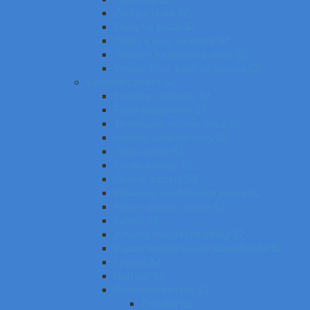
Zošity a bloky SZ
Obaly na zošity SZ
Dosky a boxy na zošity SZ
Plastové a kartónové obaly SZ
Vrecká, fľaše, boxy na desiatu SZ
Výtvarné potreby SZ
Farbičky, voskovky SZ
Fixky, popisovače SZ
Temperové, olejové farby SZ
Vodové, akrylové farby SZ
Tuše, pierka SZ
Kriedy, pastely SZ
Obrusy, zástery SZ
Plastelíny, modelovacie hmoty SZ
Štetce, poháre, palety SZ
Kufríky SZ
Výkresy, skicáre, náčrtníky SZ
Papier, lepiace bločky, rozraďovače SZ
Lepidlá SZ
Nožnice SZ
Rysovacie potreby SZ
Pravítka SZ