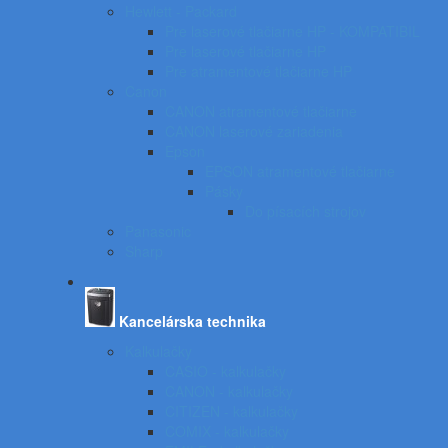
Hewlett - Packard
Pre laserové tlačiarne HP - KOMPATIBIL
Pre laserové tlačiarne HP
Pre atramentové tlačiarne HP
Canon
CANON atramentové tlačiarne
CANON laserové zariadenia
Epson
EPSON atramentové tlačiarne
Pásky
Do písacích strojov
Panasonic
Sharp
Kancelárska technika
Kalkulačky
CASIO - kalkulačky
CANON - kalkulačky
CITIZEN - kalkulačky
COMIX - kalkulačky