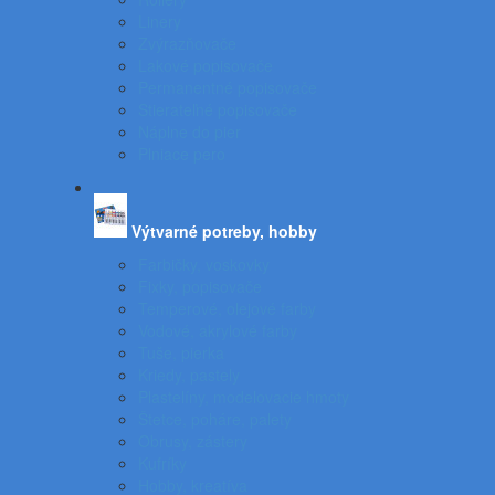
Linery
Zvýrazňovače
Lakové popisovače
Permanentné popisovače
Stierateľné popisovače
Náplne do pier
Plniace pero
Výtvarné potreby, hobby
Farbičky, voskovky
Fixky, popisovače
Temperové, olejové farby
Vodové, akrylové farby
Tuše, pierka
Kriedy, pastely
Plastelíny, modelovacie hmoty
Štetce, poháre, palety
Obrusy, zástery
Kufríky
Hobby, kreatíva