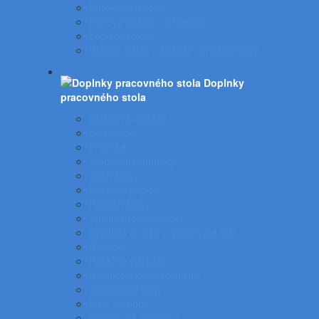
Korekčné rollery
Penové pásky - uchytenie
Lepiace rolery
Baliace pásky - špagát - príslušenstvo
Doplnky
pracovného stola
Skladové viazače
Dierovače
Pravítka
Stojany na doplnky
Zošívačky
Koše na papier
Rozošívačky
Spinky pre zošívačky
Svietidlá a veže a stojany na stôl
Rezače
Rotačné vizitkáre
Nožnice a otvárače listov
Zásuvkové boxy
Klipy a spony
Stojany na časopisy