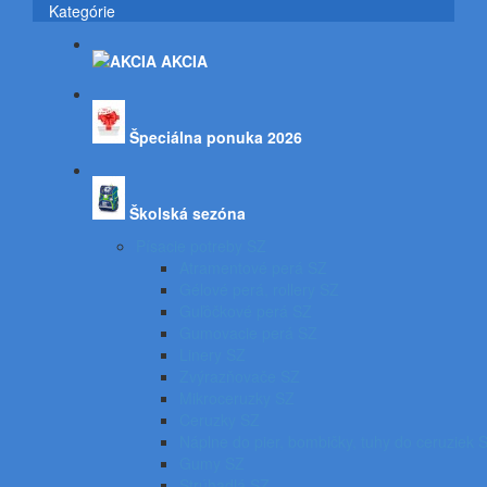
Kategórie
AKCIA
Špeciálna ponuka 2026
Školská sezóna
Písacie potreby SZ
Atramentové perá SZ
Gélové perá, rollery SZ
Guľôčkové perá SZ
Gumovacie perá SZ
Linery SZ
Zvýrazňovače SZ
Mikroceruzky SZ
Ceruzky SZ
Náplne do pier, bombičky, tuhy do ceruziek 
Gumy SZ
Strúhadlá SZ