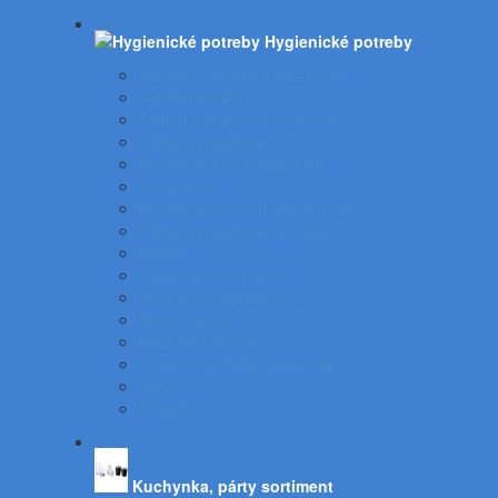
Hygienické potreby
Servítky - utierky a zásobníky
Autokozmetika
Toaletné papiere a zásobníky
Čistiace prostriedky
Prostriedky na hygienu rúk
Dezinfekcia
Prostriedky na umývanie riadu
Čistiace prostriedky do WC
Pranie
Osviežovače vzduchu
Doplnky na upratovanie
Vedrá - mopy
Koše do kuchynky
Odpadkové koše, popolníky
Vrecia
Rohože
Kuchynka, párty sortiment