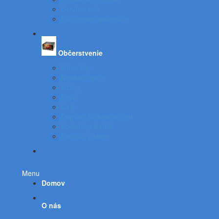
Servírovanie
Kuchynské spotrebiče
Občerstvenie
Minerálky
Nealko nápoje
Džúsy
Káva
Čaje
Doplnky ku káve a čaju
Pochutiny sladké
Pochutiny slané
Všetky kategórie
Menu
Domov
O nás