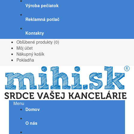
Výroba pečiatok
Reklamná potlač
Kontakty
Obľúbené produkty (0)
Môj účet
Nákupný košík
Pokladňa
Menu
Domov
O nás