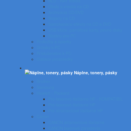
BLU - RAY médiá
Obaly a vrecká na CD
Archivácia CD/DVD
Stojany na CD
Samolepiace etikety na CD a DVD
USB kľúče, pamäťové karty, pevné disky
Stojany pre PC
Podložky a opierky
Držiaky k PC
Príslušenstvo k PC
Čistiace prostriedky
Náplne, tonery, pásky
Brother
Samsung
Hewlett - Packard
Pre laserové tlačiarne HP - KOMPATIBIL
Pre laserové tlačiarne HP
Pre atramentové tlačiarne HP
Canon
CANON atramentové tlačiarne
CANON laserové zariadenia