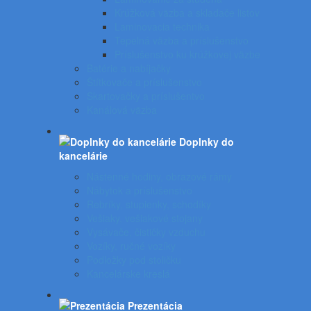
Krúžková väzba a skladače listov
Laminovacia technika
Tepelná väzba a príslušenstvo
Príslušenstvo ku krúžkovej väzbe
Batérie a nabíjačky
Štítkovače a príslušenstvo
Skartovačky a príslušentvo
Kanálová väzba
Doplnky do
kancelárie
Nástenné hodiny, obrazové rámy
Nábytok a príslušenstvo
Rebríky, stupienky, schodíky
Vešiaky, vešiakové stojany
Vysávače, čističky vzduchu
Vozíky, ručné vozíky
Podložky pod stoličku
Kancelárske kreslá
Prezentácia