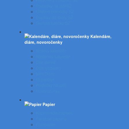
Peračníky a puzdrá SZ
Podložky na stôl SZ
Učebné pomôcky SZ
Doplnky do školy SZ
Školské balíčky SZ
Kalendáre,
diáre, novoročenky
Stolový kalendár
Nástenný kalendár
Diár denný
Diár týždenný
Mini Diáre
Organizér
Podložky na stôl
Novoročenky
Papier
Kopírovacie papiere
Farebné papiere
Fotopapier