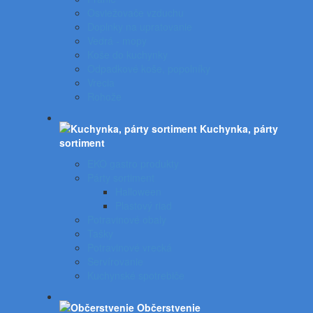
Osviežovače vzduchu
Doplnky na upratovanie
Vedrá - mopy
Koše do kuchynky
Odpadkové koše, popolníky
Vrecia
Rohože
Kuchynka, párty
sortiment
EKO gastro produkty
Párty sortiment
Halloween
Plastový riad
Potravinové obaly
Tašky
Potravinové vrecká
Servírovanie
Kuchynské spotrebiče
Občerstvenie