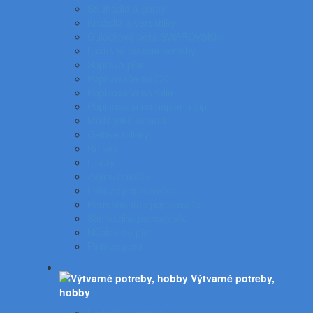
Strúhadlá a gumy
Kružidlá a versatilky
Gulôčkové pera SWAROVSKI®
Luxusné písacie potreby
Súprava pier
Popisovače na CD
Popisovače na fólie
Popisovače na papier a flip
Multifunkčné perá
Gélové rollery
Rollery
Linery
Zvýrazňovače
Lakové popisovače
Permanentné popisovače
Stierateľné popisovače
Náplne do pier
Plniace pero
Výtvarné potreby,
hobby