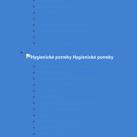
Prvá pomoc
Bezpečnostné prvky
Lekárničky
Ochranné pomôcky na nohy
Ochranné pomôcky na ruky
Ochranné pomôcky na hlavu
Ochranný odev
Výstražné značenie
Hygienické potreby
Servítky - utierky a zásobníky
Autokozmetika
Toaletné papiere a zásobníky
Čistiace prostriedky
Prostriedky na hygienu rúk
Dezinfekcia
Prostriedky na umývanie riadu
Čistiace prostriedky do WC
Pranie
Osviežovače vzduchu
Doplnky na upratovanie
Vedrá - mopy