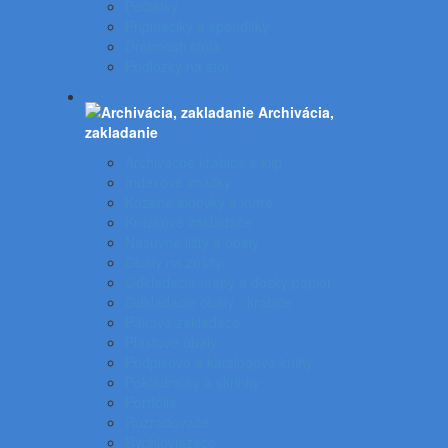
Pečiatky
Pripináčiky a špendlíky
Drobnosti stola
Podložky na stôl
Archivácia,
zakladanie
Archivačné krabice a klip
Indexové značky
Kožené aktovky a kufre
Krúžkové zakladače
Násuvné lišty a obaly
Obaly na zošity
Odkladacie mapy a dosky papier
Odkladacie obaly - krabice
Pákové zakladače
Plastové obaly
Podpisové a katalógove knihy
Pokladničky a skrinky
Portfóliá
Rozraďovače
Rýchloviazače