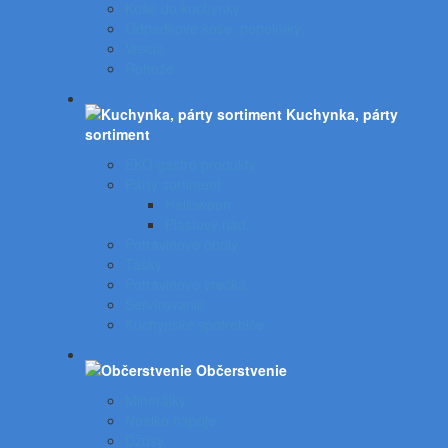
Koše do kuchynky
Odpadkové koše, popolníky
Vrecia
Rohože
Kuchynka, párty
sortiment
EKO gastro produkty
Párty sortiment
Halloween
Plastový riad
Potravinové obaly
Tašky
Potravinové vrecká
Servírovanie
Kuchynské spotrebiče
Občerstvenie
Minerálky
Nealko nápoje
Džúsy