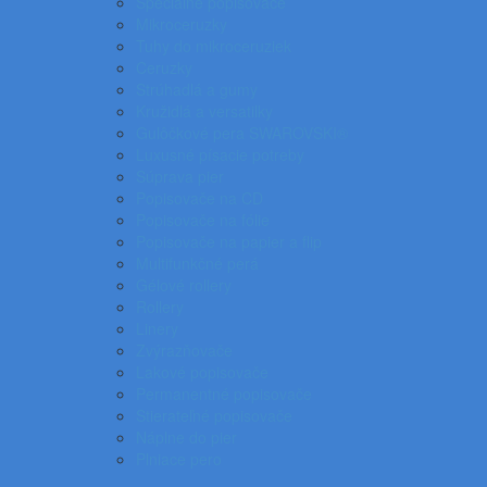
Špeciálne popisovače
Mikroceruzky
Tuhy do mikroceruziek
Ceruzky
Strúhadlá a gumy
Kružidlá a versatilky
Gulôčkové pera SWAROVSKI®
Luxusné písacie potreby
Súprava pier
Popisovače na CD
Popisovače na fólie
Popisovače na papier a flip
Multifunkčné perá
Gélové rollery
Rollery
Linery
Zvýrazňovače
Lakové popisovače
Permanentné popisovače
Stierateľné popisovače
Náplne do pier
Plniace pero