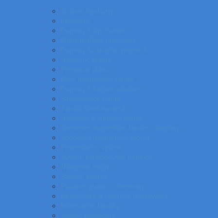
Stolové flipcharty
Flipcharty
Doplnky k flipchartom
Multimediálne projektory
Doplnky ku spätnej projekcii
Nástenné plátna
Prenosné plátna
Biele magnetické tabule
Doplnky k bielym tabuliam
Samolepiace tabule
Tabuľa kombinovaná
Nástenky a korkové tabule
Sklenené magnetické tabule a doplnky
Špeciálne magnetické tabule
Prezentačný systém
Systém katalógových panelov
Nástenné mapy
Stolové stojany
Plastové puzdrá - menovky
Ukazovátka a laserové ukazovátka
Informačné tabuľky
Spätné projektory