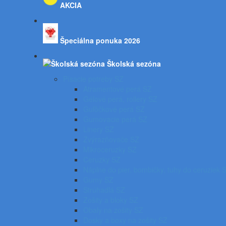
AKCIA
Špeciálna ponuka 2026
Školská sezóna
Písacie potreby SZ
Atramentové perá SZ
Gélové perá, rollery SZ
Guľôčkové perá SZ
Gumovacie perá SZ
Linery SZ
Zvýrazňovače SZ
Mikroceruzky SZ
Ceruzky SZ
Náplne do pier, bombičky, tuhy do ceruziek 
Gumy SZ
Strúhadlá SZ
Zošity a bloky SZ
Obaly na zošity SZ
Dosky a boxy na zošity SZ