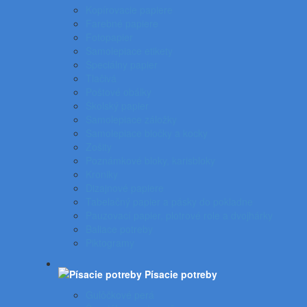
Kopírovacie papiere
Farebné papiere
Fotopapier
Samolepiace etikety
Špeciálny papier
Tlačivá
Poštové obálky
Školský papier
Samolepiace záložky
Samolepiace bločky a kocky
Zošity
Poznámkové bloky, karisbloky
Kroniky
Dizajnové papiere
Tabelačný papier a pásky do pokladne
Pauzovací papier, plotrové role a dvojhárky
Baliace potreby
Piktogramy
Písacie potreby
Gulôčkové perá