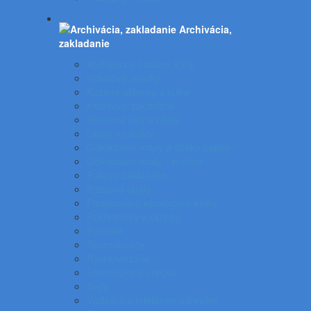
Archivácia,
zakladanie
Archivačné krabice a klip
Indexové značky
Kožené aktovky a kufre
Krúžkové zakladače
Násuvné lišty a obaly
Obaly na zošity
Odkladacie mapy a dosky papier
Odkladacie obaly - krabice
Pákové zakladače
Plastové obaly
Podpisové a katalógove knihy
Pokladničky a skrinky
Portfóliá
Rozraďovače
Rýchloviazače
Samolepiace vrecká
Sejfy
Vizitkáre a telefónne adresáre