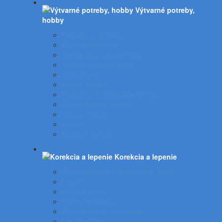
Výtvarné potreby,
hobby
Farbičky, voskovky
Fixky, popisovače
Temperové, olejové farby
Vodové, akrylové farby
Tuše, pierka
Kriedy, pastely
Plastelíny, modelovacie hmoty
Štetce, poháre, palety
Obrusy, zástery
Kufríky
Hobby, kreatíva
Korekcia a lepenie
Opravné laky a odstraňovače etikiet
Lepidlá
Lepiace pásky
Korekčné rollery
Penové pásky - uchytenie
Lepiace rolery