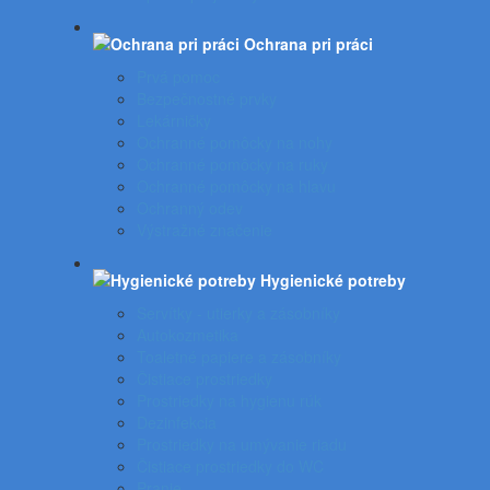
Ochrana pri práci
Prvá pomoc
Bezpečnostné prvky
Lekárničky
Ochranné pomôcky na nohy
Ochranné pomôcky na ruky
Ochranné pomôcky na hlavu
Ochranný odev
Výstražné značenie
Hygienické potreby
Servítky - utierky a zásobníky
Autokozmetika
Toaletné papiere a zásobníky
Čistiace prostriedky
Prostriedky na hygienu rúk
Dezinfekcia
Prostriedky na umývanie riadu
Čistiace prostriedky do WC
Pranie