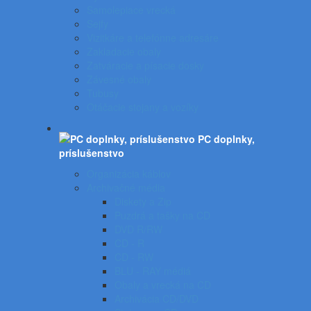
Samolepiace vrecká
Sejfy
Vizitkáre a telefónne adresáre
Zakladacie obaly
Zatváracie a písacie dosky
Závesné obaly
Tubusy
Otáčacie stojany a vozíky
PC doplnky,
príslušenstvo
Organizácia káblov
Archivačné média
Diskety a Zip
Puzdrá a tašky na CD
DVD R/RW
CD - R
CD - RW
BLU - RAY médiá
Obaly a vrecká na CD
Archivácia CD/DVD