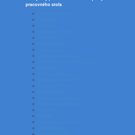
pracovného stola
Skladové viazače
Dierovače
Pravítka
Stojany na doplnky
Zošívačky
Koše na papier
Rozošívačky
Spinky pre zošívačky
Svietidlá a veže a stojany na stôl
Rezače
Rotačné vizitkáre
Nožnice a otvárače listov
Zásuvkové boxy
Klipy a spony
Stojany na časopisy
Kancelárske odkladače
Tacker
Pečiatky
Pripináčiky a špendlíky
Drobnosti stola
Podložky na stôl