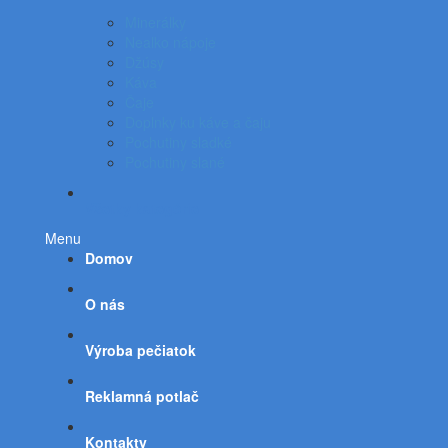
Minerálky
Nealko nápoje
Džúsy
Káva
Čaje
Doplnky ku káve a čaju
Pochutiny sladké
Pochutiny slané
Všetky kategórie
Menu
Domov
O nás
Výroba pečiatok
Reklamná potlač
Kontakty