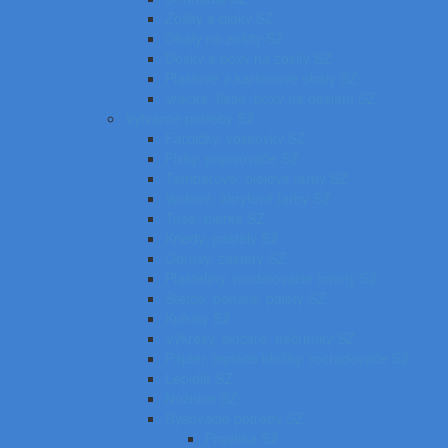
Zošity a bloky SZ
Obaly na zošity SZ
Dosky a boxy na zošity SZ
Plastové a kartónové obaly SZ
Vrecká, fľaše, boxy na desiatu SZ
Výtvarné potreby SZ
Farbičky, voskovky SZ
Fixky, popisovače SZ
Temperové, olejové farby SZ
Vodové, akrylové farby SZ
Tuše, pierka SZ
Kriedy, pastely SZ
Obrusy, zástery SZ
Plastelíny, modelovacie hmoty SZ
Štetce, poháre, palety SZ
Kufríky SZ
Výkresy, skicáre, náčrtníky SZ
Papier, lepiace bločky, rozraďovače SZ
Lepidlá SZ
Nožnice SZ
Rysovacie potreby SZ
Pravítka SZ