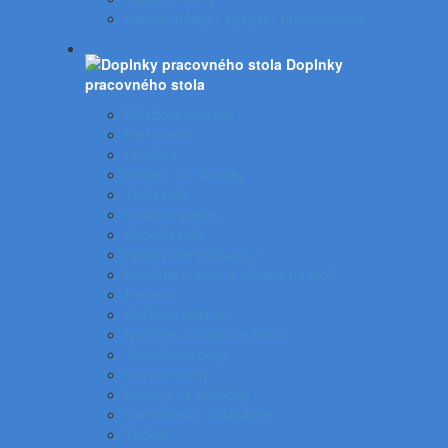
Baliace pásky - špagát - príslušenstvo
Doplnky
pracovného stola
Skladové viazače
Dierovače
Pravítka
Stojany na doplnky
Zošívačky
Koše na papier
Rozošívačky
Spinky pre zošívačky
Svietidlá a veže a stojany na stôl
Rezače
Rotačné vizitkáre
Nožnice a otvárače listov
Zásuvkové boxy
Klipy a spony
Stojany na časopisy
Kancelárske odkladače
Tacker