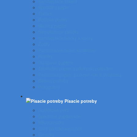
Samolepiace etikety
Špeciálny papier
Tlačivá
Poštové obálky
Školský papier
Samolepiace záložky
Samolepiace bločky a kocky
Zošity
Poznámkové bloky, karisbloky
Kroniky
Dizajnové papiere
Tabelačný papier a pásky do pokladne
Pauzovací papier, plotrové role a dvojhárky
Baliace potreby
Piktogramy
Písacie potreby
Gulôčkové perá
Špeciálne popisovače
Mikroceruzky
Tuhy do mikroceruziek
Ceruzky