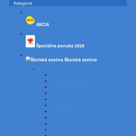
Kategórie
AKCIA
Špeciálna ponuka 2026
Školská sezóna
Písacie potreby SZ
Atramentové perá SZ
Gélové perá, rollery SZ
Guľôčkové perá SZ
Gumovacie perá SZ
Linery SZ
Zvýrazňovače SZ
Mikroceruzky SZ
Ceruzky SZ
Náplne do pier, bombičky, tuhy do ceruziek 
Gumy SZ
Strúhadlá SZ