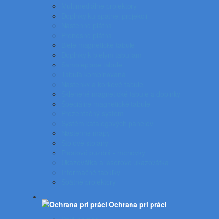
Multimediálne projektory
Doplnky ku spätnej projekcii
Nástenné plátna
Prenosné plátna
Biele magnetické tabule
Doplnky k bielym tabuliam
Samolepiace tabule
Tabuľa kombinovaná
Nástenky a korkové tabule
Sklenené magnetické tabule a doplnky
Špeciálne magnetické tabule
Prezentačný systém
Systém katalógových panelov
Nástenné mapy
Stolové stojany
Plastové puzdrá - menovky
Ukazovátka a laserové ukazovátka
Informačné tabuľky
Spätné projektory
Ochrana pri práci