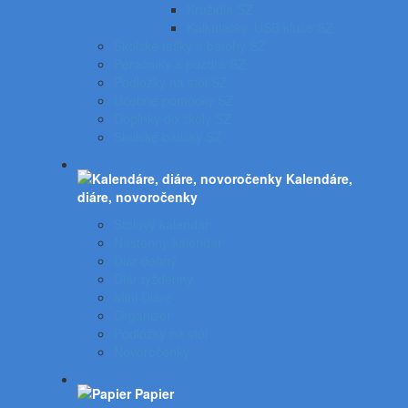
Kružidlá SZ
Kalkulačky, USB kľúče SZ
Školské tašky a batohy SZ
Peračníky a puzdrá SZ
Podložky na stôl SZ
Učebné pomôcky SZ
Doplnky do školy SZ
Školské balíčky SZ
Kalendáre,
diáre, novoročenky
Stolový kalendár
Nástenný kalendár
Diár denný
Diár týždenný
Mini Diáre
Organizér
Podložky na stôl
Novoročenky
Papier