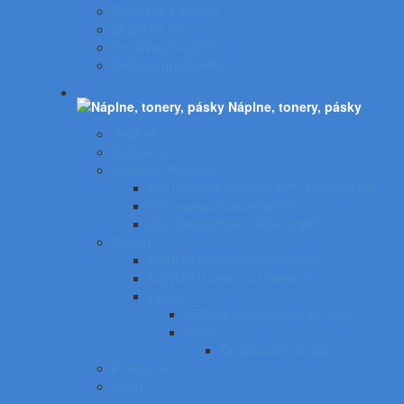
Podložky a opierky
Držiaky k PC
Príslušenstvo k PC
Čistiace prostriedky
Náplne, tonery, pásky
Brother
Samsung
Hewlett - Packard
Pre laserové tlačiarne HP - KOMPATIBIL
Pre laserové tlačiarne HP
Pre atramentové tlačiarne HP
Canon
CANON atramentové tlačiarne
CANON laserové zariadenia
Epson
EPSON atramentové tlačiarne
Pásky
Do písacích strojov
Panasonic
Sharp