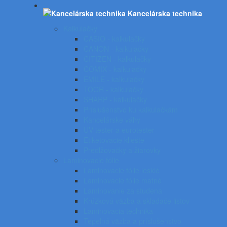
Kancelárska technika
Kalkulačky
CASIO - kalkulačky
CANON - kalkulačky
CITIZEN - kalkulačky
COMIX - kalkulačky
EMILE - kalkulačky
TOOR - kalkulačky
SHARP - kalkulačky
Príslušenstvo ku kalkulačkám
Kancelárske váhy
UV tester a eurotester
Etiketovacie kliešte
Predlžovačky a žiarovky
Laminovacie fólie
Laminovacie fólie lesklé
Laminovacie fólie matné
Laminovanie za studena
Krúžková väzba a skladače listov
Laminovacia technika
Tepelná väzba a príslušenstvo