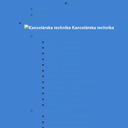
Do písacích strojov
Panasonic
Sharp
Kancelárska technika
Kalkulačky
CASIO - kalkulačky
CANON - kalkulačky
CITIZEN - kalkulačky
COMIX - kalkulačky
EMILE - kalkulačky
TOOR - kalkulačky
SHARP - kalkulačky
Príslušenstvo ku kalkulačkám
Kancelárske váhy
UV tester a eurotester
Etiketovacie kliešte
Predlžovačky a žiarovky
Laminovacie fólie
Laminovacie fólie lesklé
Laminovacie fólie matné
Laminovanie za studena