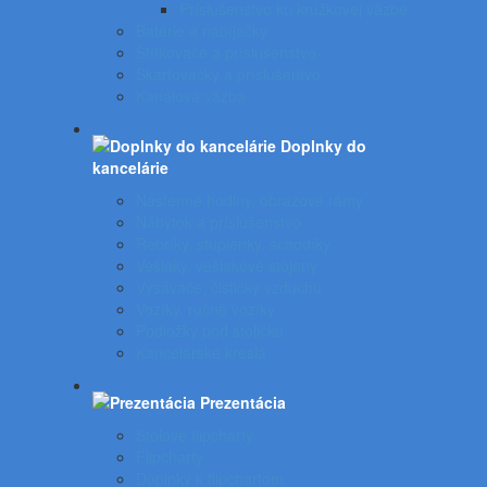
Príslušenstvo ku krúžkovej väzbe
Batérie a nabíjačky
Štítkovače a príslušenstvo
Skartovačky a príslušentvo
Kanálová väzba
Doplnky do
kancelárie
Nástenné hodiny, obrazové rámy
Nábytok a príslušenstvo
Rebríky, stupienky, schodíky
Vešiaky, vešiakové stojany
Vysávače, čističky vzduchu
Vozíky, ručné vozíky
Podložky pod stoličku
Kancelárske kreslá
Prezentácia
Stolové flipcharty
Flipcharty
Doplnky k flipchartom