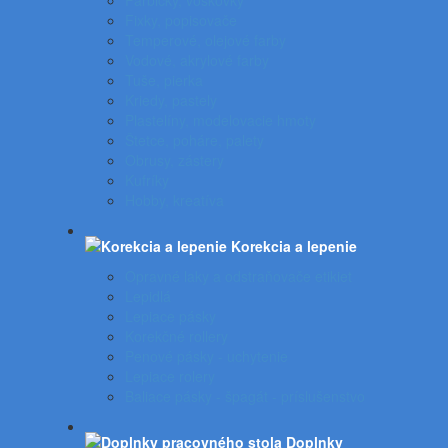
Farbičky, voskovky
Fixky, popisovače
Temperové, olejové farby
Vodové, akrylové farby
Tuše, pierka
Kriedy, pastely
Plastelíny, modelovacie hmoty
Štetce, poháre, palety
Obrusy, zástery
Kufríky
Hobby, kreatíva
Korekcia a lepenie
Opravné laky a odstraňovače etikiet
Lepidlá
Lepiace pásky
Korekčné rollery
Penové pásky - uchytenie
Lepiace rolery
Baliace pásky - špagát - príslušenstvo
Doplnky