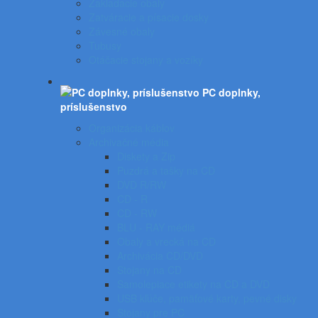
Zakladacie obaly
Zatváracie a písacie dosky
Závesné obaly
Tubusy
Otáčacie stojany a vozíky
PC doplnky,
príslušenstvo
Organizácia káblov
Archivačné média
Diskety a Zip
Puzdrá a tašky na CD
DVD R/RW
CD - R
CD - RW
BLU - RAY médiá
Obaly a vrecká na CD
Archivácia CD/DVD
Stojany na CD
Samolepiace etikety na CD a DVD
USB kľúče, pamäťové karty, pevné disky
Stojany pre PC