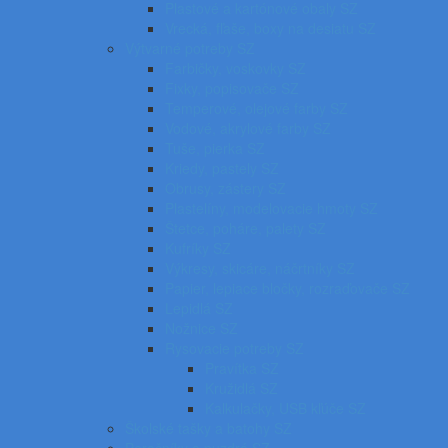
Plastové a kartónové obaly SZ
Vrecká, fľaše, boxy na desiatu SZ
Výtvarné potreby SZ
Farbičky, voskovky SZ
Fixky, popisovače SZ
Temperové, olejové farby SZ
Vodové, akrylové farby SZ
Tuše, pierka SZ
Kriedy, pastely SZ
Obrusy, zástery SZ
Plastelíny, modelovacie hmoty SZ
Štetce, poháre, palety SZ
Kufríky SZ
Výkresy, skicáre, náčrtníky SZ
Papier, lepiace bločky, rozraďovače SZ
Lepidlá SZ
Nožnice SZ
Rysovacie potreby SZ
Pravítka SZ
Kružidlá SZ
Kalkulačky, USB kľúče SZ
Školské tašky a batohy SZ