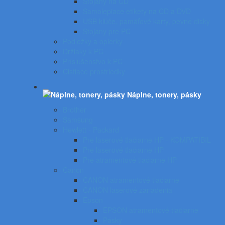
Stojany na CD
Samolepiace etikety na CD a DVD
USB kľúče, pamäťové karty, pevné disky
Stojany pre PC
Podložky a opierky
Držiaky k PC
Príslušenstvo k PC
Čistiace prostriedky
Náplne, tonery, pásky
Brother
Samsung
Hewlett - Packard
Pre laserové tlačiarne HP - KOMPATIBIL
Pre laserové tlačiarne HP
Pre atramentové tlačiarne HP
Canon
CANON atramentové tlačiarne
CANON laserové zariadenia
Epson
EPSON atramentové tlačiarne
Pásky