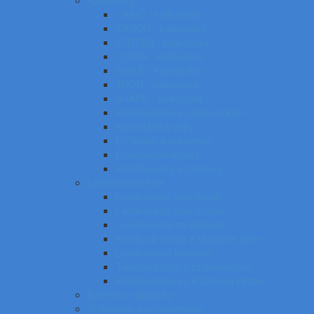
Kalkulačky
CASIO - kalkulačky
CANON - kalkulačky
CITIZEN - kalkulačky
COMIX - kalkulačky
EMILE - kalkulačky
TOOR - kalkulačky
SHARP - kalkulačky
Príslušenstvo ku kalkulačkám
Kancelárske váhy
UV tester a eurotester
Etiketovacie kliešte
Predlžovačky a žiarovky
Laminovacie fólie
Laminovacie fólie lesklé
Laminovacie fólie matné
Laminovanie za studena
Krúžková väzba a skladače listov
Laminovacia technika
Tepelná väzba a príslušenstvo
Príslušenstvo ku krúžkovej väzbe
Batérie a nabíjačky
Štítkovače a príslušenstvo