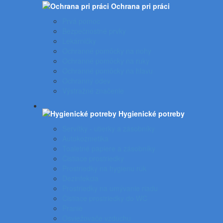
Ochrana pri práci
Prvá pomoc
Bezpečnostné prvky
Lekárničky
Ochranné pomôcky na nohy
Ochranné pomôcky na ruky
Ochranné pomôcky na hlavu
Ochranný odev
Výstražné značenie
Hygienické potreby
Servítky - utierky a zásobníky
Autokozmetika
Toaletné papiere a zásobníky
Čistiace prostriedky
Prostriedky na hygienu rúk
Dezinfekcia
Prostriedky na umývanie riadu
Čistiace prostriedky do WC
Pranie
Osviežovače vzduchu