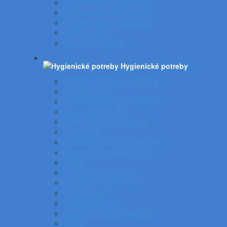
Ochranné pomôcky na nohy
Ochranné pomôcky na ruky
Ochranné pomôcky na hlavu
Ochranný odev
Výstražné značenie
Hygienické potreby
Servítky - utierky a zásobníky
Autokozmetika
Toaletné papiere a zásobníky
Čistiace prostriedky
Prostriedky na hygienu rúk
Dezinfekcia
Prostriedky na umývanie riadu
Čistiace prostriedky do WC
Pranie
Osviežovače vzduchu
Doplnky na upratovanie
Vedrá - mopy
Koše do kuchynky
Odpadkové koše, popolníky
Vrecia