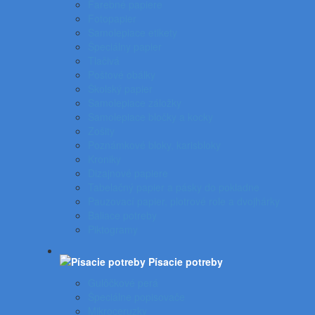
Farebné papiere
Fotopapier
Samolepiace etikety
Špeciálny papier
Tlačivá
Poštové obálky
Školský papier
Samolepiace záložky
Samolepiace bločky a kocky
Zošity
Poznámkové bloky, karisbloky
Kroniky
Dizajnové papiere
Tabelačný papier a pásky do pokladne
Pauzovací papier, plotrové role a dvojhárky
Baliace potreby
Piktogramy
Písacie potreby
Gulôčkové perá
Špeciálne popisovače
Mikroceruzky