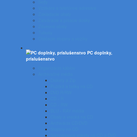
Sejfy
Vizitkáre a telefónne adresáre
Zakladacie obaly
Zatváracie a písacie dosky
Závesné obaly
Tubusy
Otáčacie stojany a vozíky
PC doplnky,
príslušenstvo
Organizácia káblov
Archivačné média
Diskety a Zip
Puzdrá a tašky na CD
DVD R/RW
CD - R
CD - RW
BLU - RAY médiá
Obaly a vrecká na CD
Archivácia CD/DVD
Stojany na CD
Samolepiace etikety na CD a DVD