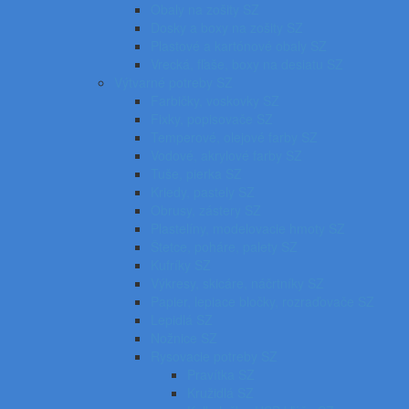
Obaly na zošity SZ
Dosky a boxy na zošity SZ
Plastové a kartónové obaly SZ
Vrecká, fľaše, boxy na desiatu SZ
Výtvarné potreby SZ
Farbičky, voskovky SZ
Fixky, popisovače SZ
Temperové, olejové farby SZ
Vodové, akrylové farby SZ
Tuše, pierka SZ
Kriedy, pastely SZ
Obrusy, zástery SZ
Plastelíny, modelovacie hmoty SZ
Štetce, poháre, palety SZ
Kufríky SZ
Výkresy, skicáre, náčrtníky SZ
Papier, lepiace bločky, rozraďovače SZ
Lepidlá SZ
Nožnice SZ
Rysovacie potreby SZ
Pravítka SZ
Kružidlá SZ