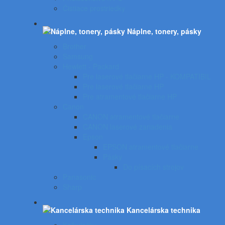
Čistiace prostriedky
Náplne, tonery, pásky
Brother
Samsung
Hewlett - Packard
Pre laserové tlačiarne HP - KOMPATIBIL
Pre laserové tlačiarne HP
Pre atramentové tlačiarne HP
Canon
CANON atramentové tlačiarne
CANON laserové zariadenia
Epson
EPSON atramentové tlačiarne
Pásky
Do písacích strojov
Panasonic
Sharp
Kancelárska technika