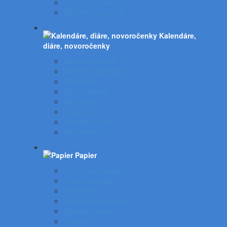
Doplnky do školy SZ
Školské balíčky SZ
Kalendáre,
diáre, novoročenky
Stolový kalendár
Nástenný kalendár
Diár denný
Diár týždenný
Mini Diáre
Organizér
Podložky na stôl
Novoročenky
Papier
Kopírovacie papiere
Farebné papiere
Fotopapier
Samolepiace etikety
Špeciálny papier
Tlačivá