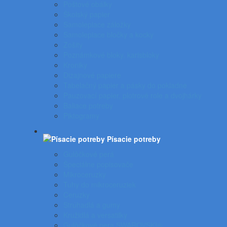
Poštové obálky
Školský papier
Samolepiace záložky
Samolepiace bločky a kocky
Zošity
Poznámkové bloky, karisbloky
Kroniky
Dizajnové papiere
Tabelačný papier a pásky do pokladne
Pauzovací papier, plotrové role a dvojhárky
Baliace potreby
Piktogramy
Písacie potreby
Gulôčkové perá
Špeciálne popisovače
Mikroceruzky
Tuhy do mikroceruziek
Ceruzky
Strúhadlá a gumy
Kružidlá a versatilky
Gulôčkové pera SWAROVSKI®