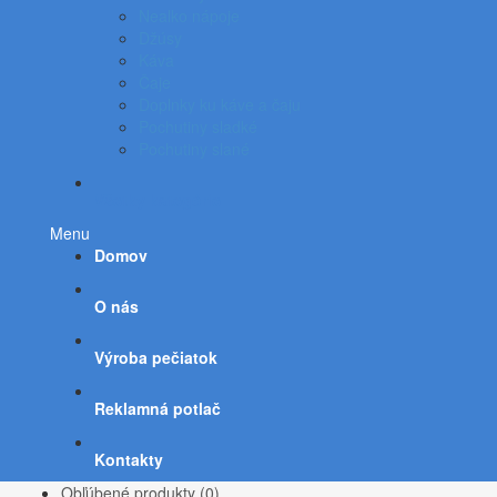
Nealko nápoje
Džúsy
Káva
Čaje
Doplnky ku káve a čaju
Pochutiny sladké
Pochutiny slané
Všetky kategórie
Menu
Domov
O nás
Výroba pečiatok
Reklamná potlač
Kontakty
Obľúbené produkty (0)