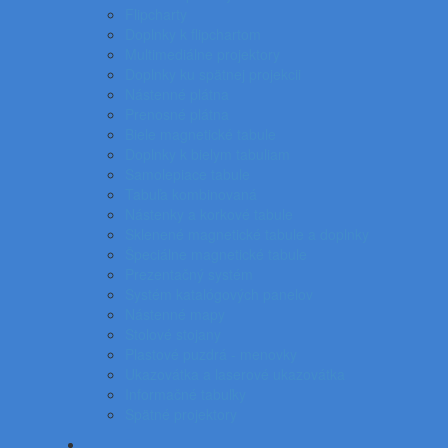
Flipcharty
Doplnky k flipchartom
Multimediálne projektory
Doplnky ku spätnej projekcii
Nástenné plátna
Prenosné plátna
Biele magnetické tabule
Doplnky k bielym tabuliam
Samolepiace tabule
Tabuľa kombinovaná
Nástenky a korkové tabule
Sklenené magnetické tabule a doplnky
Špeciálne magnetické tabule
Prezentačný systém
Systém katalógových panelov
Nástenné mapy
Stolové stojany
Plastové puzdrá - menovky
Ukazovátka a laserové ukazovátka
Informačné tabuľky
Spätné projektory