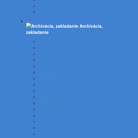
Drobnosti stola
Podložky na stôl
Archivácia,
zakladanie
Archivačné krabice a klip
Indexové značky
Kožené aktovky a kufre
Krúžkové zakladače
Násuvné lišty a obaly
Obaly na zošity
Odkladacie mapy a dosky papier
Odkladacie obaly - krabice
Pákové zakladače
Plastové obaly
Podpisové a katalógove knihy
Pokladničky a skrinky
Portfóliá
Rozraďovače
Rýchloviazače
Samolepiace vrecká