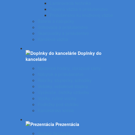
Laminovacia technika
Tepelná väzba a príslušenstvo
Príslušenstvo ku krúžkovej väzbe
Batérie a nabíjačky
Štítkovače a príslušenstvo
Skartovačky a príslušentvo
Kanálová väzba
Doplnky do
kancelárie
Nástenné hodiny, obrazové rámy
Nábytok a príslušenstvo
Rebríky, stupienky, schodíky
Vešiaky, vešiakové stojany
Vysávače, čističky vzduchu
Vozíky, ručné vozíky
Podložky pod stoličku
Kancelárske kreslá
Prezentácia
Stolové flipcharty