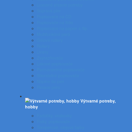
Luxusné písacie potreby
Súprava pier
Popisovače na CD
Popisovače na fólie
Popisovače na papier a flip
Multifunkčné perá
Gélové rollery
Rollery
Linery
Zvýrazňovače
Lakové popisovače
Permanentné popisovače
Stierateľné popisovače
Náplne do pier
Plniace pero
Výtvarné potreby,
hobby
Farbičky, voskovky
Fixky, popisovače
Temperové, olejové farby