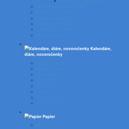
Kalkulačky, USB kľúče SZ
Školské tašky a batohy SZ
Peračníky a puzdrá SZ
Podložky na stôl SZ
Učebné pomôcky SZ
Doplnky do školy SZ
Školské balíčky SZ
Kalendáre,
diáre, novoročenky
Stolový kalendár
Nástenný kalendár
Diár denný
Diár týždenný
Mini Diáre
Organizér
Podložky na stôl
Novoročenky
Papier
Kopírovacie papiere