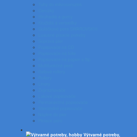
Tuhy do mikroceruziek
Ceruzky
Strúhadlá a gumy
Kružidlá a versatilky
Gulôčkové pera SWAROVSKI®
Luxusné písacie potreby
Súprava pier
Popisovače na CD
Popisovače na fólie
Popisovače na papier a flip
Multifunkčné perá
Gélové rollery
Rollery
Linery
Zvýrazňovače
Lakové popisovače
Permanentné popisovače
Stierateľné popisovače
Náplne do pier
Plniace pero
Výtvarné potreby,