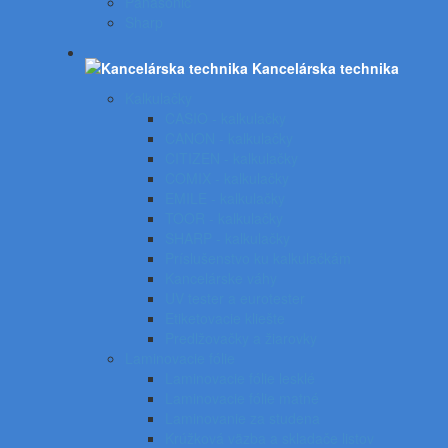
Panasonic
Sharp
Kancelárska technika
Kalkulačky
CASIO - kalkulačky
CANON - kalkulačky
CITIZEN - kalkulačky
COMIX - kalkulačky
EMILE - kalkulačky
TOOR - kalkulačky
SHARP - kalkulačky
Príslušenstvo ku kalkulačkám
Kancelárske váhy
UV tester a eurotester
Etiketovacie kliešte
Predlžovačky a žiarovky
Laminovacie fólie
Laminovacie fólie lesklé
Laminovacie fólie matné
Laminovanie za studena
Krúžková väzba a skladače listov