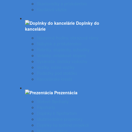
Skartovačky a príslušentvo
Kanálová väzba
Doplnky do
kancelárie
Nástenné hodiny, obrazové rámy
Nábytok a príslušenstvo
Rebríky, stupienky, schodíky
Vešiaky, vešiakové stojany
Vysávače, čističky vzduchu
Vozíky, ručné vozíky
Podložky pod stoličku
Kancelárske kreslá
Prezentácia
Stolové flipcharty
Flipcharty
Doplnky k flipchartom
Multimediálne projektory
Doplnky ku spätnej projekcii
Nástenné plátna