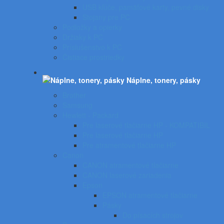
USB kľúče, pamäťové karty, pevné disky
Stojany pre PC
Podložky a opierky
Držiaky k PC
Príslušenstvo k PC
Čistiace prostriedky
Náplne, tonery, pásky
Brother
Samsung
Hewlett - Packard
Pre laserové tlačiarne HP - KOMPATIBIL
Pre laserové tlačiarne HP
Pre atramentové tlačiarne HP
Canon
CANON atramentové tlačiarne
CANON laserové zariadenia
Epson
EPSON atramentové tlačiarne
Pásky
Do písacích strojov