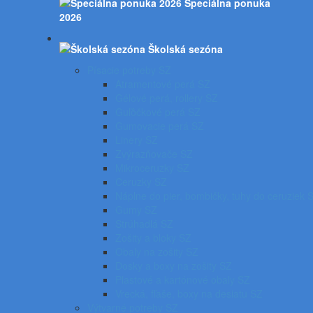
Špeciálna ponuka
2026
Školská sezóna
Písacie potreby SZ
Atramentové perá SZ
Gélové perá, rollery SZ
Guľôčkové perá SZ
Gumovacie perá SZ
Linery SZ
Zvýrazňovače SZ
Mikroceruzky SZ
Ceruzky SZ
Náplne do pier, bombičky, tuhy do ceruziek 
Gumy SZ
Strúhadlá SZ
Zošity a bloky SZ
Obaly na zošity SZ
Dosky a boxy na zošity SZ
Plastové a kartónové obaly SZ
Vrecká, fľaše, boxy na desiatu SZ
Výtvarné potreby SZ