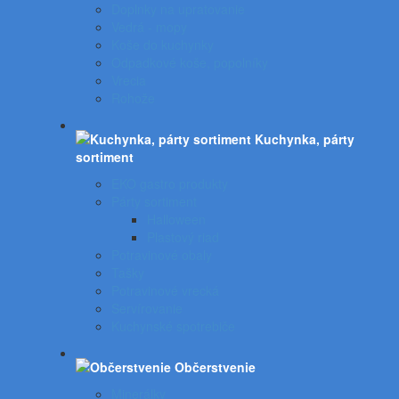
Doplnky na upratovanie
Vedrá - mopy
Koše do kuchynky
Odpadkové koše, popolníky
Vrecia
Rohože
Kuchynka, párty
sortiment
EKO gastro produkty
Párty sortiment
Halloween
Plastový riad
Potravinové obaly
Tašky
Potravinové vrecká
Servírovanie
Kuchynské spotrebiče
Občerstvenie
Minerálky