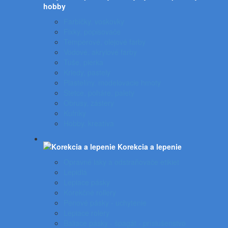
hobby
Farbičky, voskovky
Fixky, popisovače
Temperové, olejové farby
Vodové, akrylové farby
Tuše, pierka
Kriedy, pastely
Plastelíny, modelovacie hmoty
Štetce, poháre, palety
Obrusy, zástery
Kufríky
Hobby, kreatíva
Korekcia a lepenie
Opravné laky a odstraňovače etikiet
Lepidlá
Lepiace pásky
Korekčné rollery
Penové pásky - uchytenie
Lepiace rolery
Baliace pásky - špagát - príslušenstvo