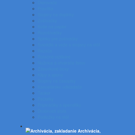
Dierovače
Pravítka
Stojany na doplnky
Zošívačky
Koše na papier
Rozošívačky
Spinky pre zošívačky
Svietidlá a veže a stojany na stôl
Rezače
Rotačné vizitkáre
Nožnice a otvárače listov
Zásuvkové boxy
Klipy a spony
Stojany na časopisy
Kancelárske odkladače
Tacker
Pečiatky
Pripináčiky a špendlíky
Drobnosti stola
Podložky na stôl
Archivácia,