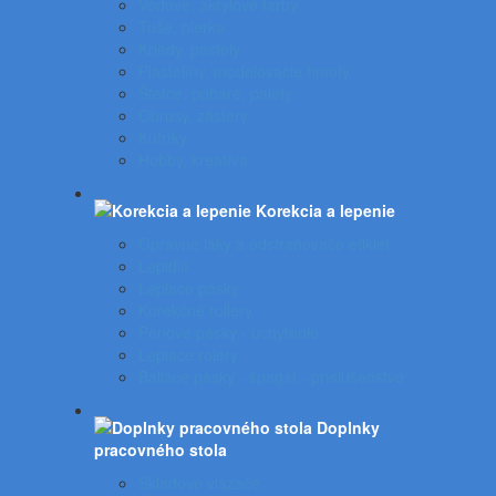
Vodové, akrylové farby
Tuše, pierka
Kriedy, pastely
Plastelíny, modelovacie hmoty
Štetce, poháre, palety
Obrusy, zástery
Kufríky
Hobby, kreatíva
Korekcia a lepenie
Opravné laky a odstraňovače etikiet
Lepidlá
Lepiace pásky
Korekčné rollery
Penové pásky - uchytenie
Lepiace rolery
Baliace pásky - špagát - príslušenstvo
Doplnky
pracovného stola
Skladové viazače