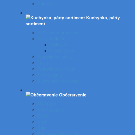
Rohože
Kuchynka, párty
sortiment
EKO gastro produkty
Párty sortiment
Halloween
Plastový riad
Potravinové obaly
Tašky
Potravinové vrecká
Servírovanie
Kuchynské spotrebiče
Občerstvenie
Minerálky
Nealko nápoje
Džúsy
Káva
Čaje
Doplnky ku káve a čaju