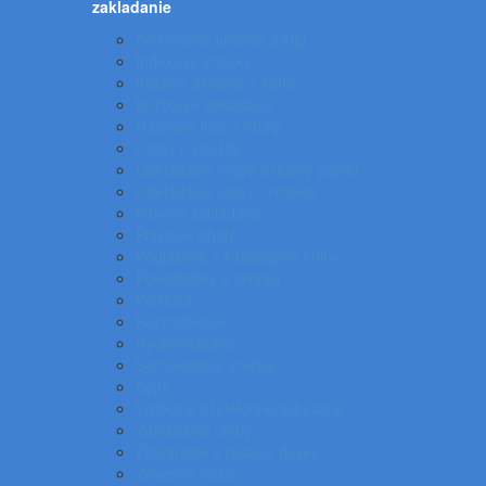
zakladanie
Archivačné krabice a klip
Indexové značky
Kožené aktovky a kufre
Krúžkové zakladače
Násuvné lišty a obaly
Obaly na zošity
Odkladacie mapy a dosky papier
Odkladacie obaly - krabice
Pákové zakladače
Plastové obaly
Podpisové a katalógove knihy
Pokladničky a skrinky
Portfóliá
Rozraďovače
Rýchloviazače
Samolepiace vrecká
Sejfy
Vizitkáre a telefónne adresáre
Zakladacie obaly
Zatváracie a písacie dosky
Závesné obaly