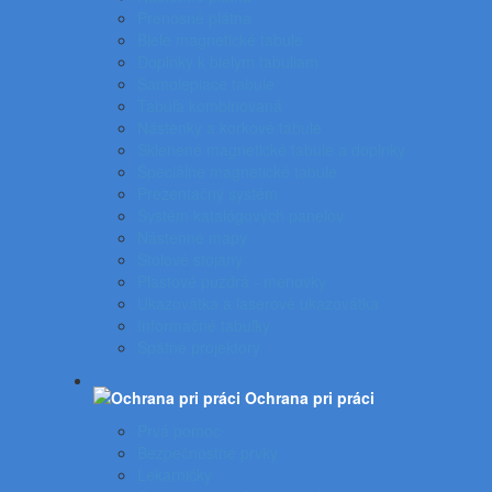
Prenosné plátna
Biele magnetické tabule
Doplnky k bielym tabuliam
Samolepiace tabule
Tabuľa kombinovaná
Nástenky a korkové tabule
Sklenené magnetické tabule a doplnky
Špeciálne magnetické tabule
Prezentačný systém
Systém katalógových panelov
Nástenné mapy
Stolové stojany
Plastové puzdrá - menovky
Ukazovátka a laserové ukazovátka
Informačné tabuľky
Spätné projektory
Ochrana pri práci
Prvá pomoc
Bezpečnostné prvky
Lekárničky