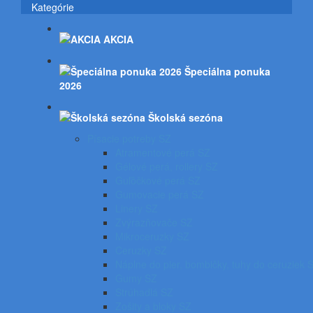
Kategórie
AKCIA
Špeciálna ponuka
2026
Školská sezóna
Písacie potreby SZ
Atramentové perá SZ
Gélové perá, rollery SZ
Guľôčkové perá SZ
Gumovacie perá SZ
Linery SZ
Zvýrazňovače SZ
Mikroceruzky SZ
Ceruzky SZ
Náplne do pier, bombičky, tuhy do ceruziek 
Gumy SZ
Strúhadlá SZ
Zošity a bloky SZ