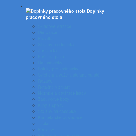
Doplnky
pracovného stola
Skladové viazače
Dierovače
Pravítka
Stojany na doplnky
Zošívačky
Koše na papier
Rozošívačky
Spinky pre zošívačky
Svietidlá a veže a stojany na stôl
Rezače
Rotačné vizitkáre
Nožnice a otvárače listov
Zásuvkové boxy
Klipy a spony
Stojany na časopisy
Kancelárske odkladače
Tacker
Pečiatky
Pripináčiky a špendlíky