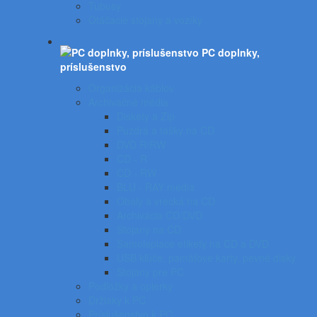
Tubusy
Otáčacie stojany a vozíky
PC doplnky,
príslušenstvo
Organizácia káblov
Archivačné média
Diskety a Zip
Puzdrá a tašky na CD
DVD R/RW
CD - R
CD - RW
BLU - RAY médiá
Obaly a vrecká na CD
Archivácia CD/DVD
Stojany na CD
Samolepiace etikety na CD a DVD
USB kľúče, pamäťové karty, pevné disky
Stojany pre PC
Podložky a opierky
Držiaky k PC
Príslušenstvo k PC