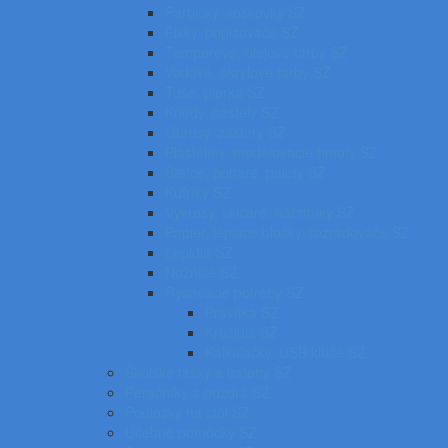
Farbičky, voskovky SZ
Fixky, popisovače SZ
Temperové, olejové farby SZ
Vodové, akrylové farby SZ
Tuše, pierka SZ
Kriedy, pastely SZ
Obrusy, zástery SZ
Plastelíny, modelovacie hmoty SZ
Štetce, poháre, palety SZ
Kufríky SZ
Výkresy, skicáre, náčrtníky SZ
Papier, lepiace bločky, rozraďovače SZ
Lepidlá SZ
Nožnice SZ
Rysovacie potreby SZ
Pravítka SZ
Kružidlá SZ
Kalkulačky, USB kľúče SZ
Školské tašky a batohy SZ
Peračníky a puzdrá SZ
Podložky na stôl SZ
Učebné pomôcky SZ