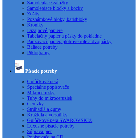
Samolepiace záložky
Samolepiace bločky a kocky
Zošity
Poznámkové bloky, karisbloky
Kroniky
Dizajnové papiere
Tabelačný papier a pásky do pokladne
Pauzovací papier, plotrové role a dvojhárky
Baliace potreby
Piktogramy
Písacie potreby
Gulôčkové perá
Špeciálne popisovače
Mikroceruzky
Tuhy do mikroceruziek
Ceruzky
Strúhadlá a gumy
Kružidlá a versatilky
Gulôčkové pera SWAROVSKI®
Luxusné písacie potreby
Súprava pier
Popisovače na CD