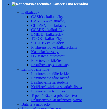
Kancelárska technika
Kalkulačky
CASIO - kalkulačky
CANON - kalkulačky
CITIZEN - kalkulačky
COMIX - kalkulačky
EMILE - kalkulačky
TOOR - kalkulačky
SHARP - kalkulačky
Príslušenstvo ku kalkulačkám
Kancelárske váhy
UV tester a eurotester
Etiketovacie kliešte
Predlžovačky a žiarovky
Laminovacie fólie
Laminovacie fólie lesklé
Laminovacie fólie matné
Laminovanie za studena
Krúžková väzba a skladače listov
Laminovacia technika
Tepelná väzba a príslušenstvo
Príslušenstvo ku krúžkovej väzbe
Batérie a nabíjačky
Štítkovače a príslušenstvo