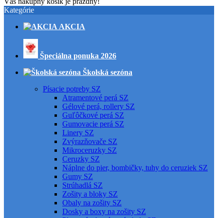
Váš nákupný košík je prázdny!
Kategórie
AKCIA
Špeciálna ponuka 2026
Školská sezóna
Písacie potreby SZ
Atramentové perá SZ
Gélové perá, rollery SZ
Guľôčkové perá SZ
Gumovacie perá SZ
Linery SZ
Zvýrazňovače SZ
Mikroceruzky SZ
Ceruzky SZ
Náplne do pier, bombičky, tuhy do ceruziek SZ
Gumy SZ
Strúhadlá SZ
Zošity a bloky SZ
Obaly na zošity SZ
Dosky a boxy na zošity SZ