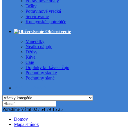
Potravinové obaly
Tašky
Potravinové vrecká
Servírovanie
Kuchynské spotrebiče
Občerstvenie
Minerálky
Nealko nápoje
Džúsy
Káva
Čaje
Doplnky ku káve a čaju
Pochutiny sladké
Pochutiny slané
Všetky kategórie
Poradíme Vám!
02 / 54 79 15 25
Domov
Mapa stránok