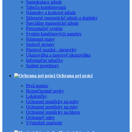
Samolepiace tabule
Tabuľa kombinovaná
Nástenky a korkové tabule
Sklenené magnetické tabule a doplnky
Špeciálne magnetické tabule
Prezentačný systém
Systém katalógových panelov
Nástenné mapy
Stolové stojany
Plastové puzdrá - menovky
Ukazovátka a laserové ukazovátka
Informačné tabuľky
Spätné projektory
Ochrana pri práci
Prvá pomoc
Bezpečnostné prvky
Lekárničky
Ochranné pomôcky na nohy
Ochranné pomôcky na ruky
Ochranné pomôcky na hlavu
Ochranný odev
Výstražné značenie