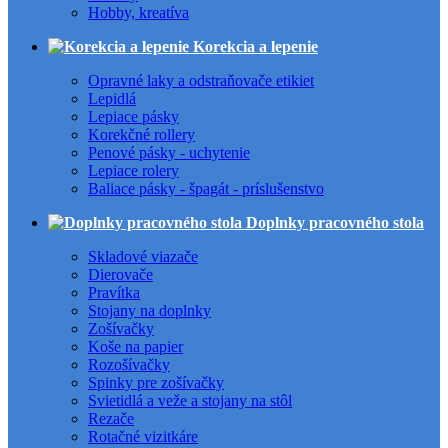
Hobby, kreatíva
Korekcia a lepenie
Opravné laky a odstraňovače etikiet
Lepidlá
Lepiace pásky
Korekčné rollery
Penové pásky - uchytenie
Lepiace rolery
Baliace pásky - špagát - príslušenstvo
Doplnky pracovného stola
Skladové viazače
Dierovače
Pravítka
Stojany na doplnky
Zošívačky
Koše na papier
Rozošívačky
Spinky pre zošívačky
Svietidlá a veže a stojany na stôl
Rezače
Rotačné vizitkáre