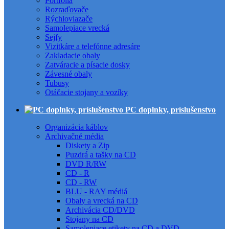
Portfóliá
Rozraďovače
Rýchloviazače
Samolepiace vrecká
Sejfy
Vizitkáre a telefónne adresáre
Zakladacie obaly
Zatváracie a písacie dosky
Závesné obaly
Tubusy
Otáčacie stojany a vozíky
PC doplnky, príslušenstvo
Organizácia káblov
Archivačné média
Diskety a Zip
Puzdrá a tašky na CD
DVD R/RW
CD - R
CD - RW
BLU - RAY médiá
Obaly a vrecká na CD
Archivácia CD/DVD
Stojany na CD
Samolepiace etikety na CD a DVD