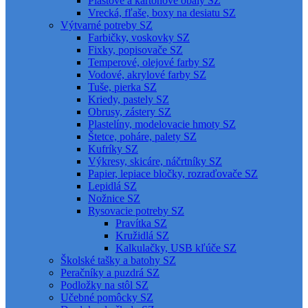
Plastové a kartónové obaly SZ
Vrecká, fľaše, boxy na desiatu SZ
Výtvarné potreby SZ
Farbičky, voskovky SZ
Fixky, popisovače SZ
Temperové, olejové farby SZ
Vodové, akrylové farby SZ
Tuše, pierka SZ
Kriedy, pastely SZ
Obrusy, zástery SZ
Plastelíny, modelovacie hmoty SZ
Štetce, poháre, palety SZ
Kufríky SZ
Výkresy, skicáre, náčrtníky SZ
Papier, lepiace bločky, rozraďovače SZ
Lepidlá SZ
Nožnice SZ
Rysovacie potreby SZ
Pravítka SZ
Kružidlá SZ
Kalkulačky, USB kľúče SZ
Školské tašky a batohy SZ
Peračníky a puzdrá SZ
Podložky na stôl SZ
Učebné pomôcky SZ