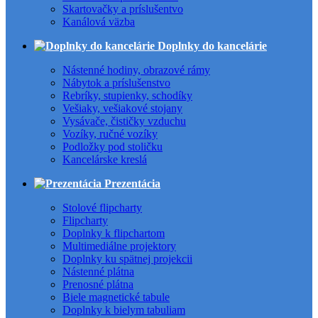
Skartovačky a príslušentvo
Kanálová väzba
Doplnky do kancelárie
Nástenné hodiny, obrazové rámy
Nábytok a príslušenstvo
Rebríky, stupienky, schodíky
Vešiaky, vešiakové stojany
Vysávače, čističky vzduchu
Vozíky, ručné vozíky
Podložky pod stoličku
Kancelárske kreslá
Prezentácia
Stolové flipcharty
Flipcharty
Doplnky k flipchartom
Multimediálne projektory
Doplnky ku spätnej projekcii
Nástenné plátna
Prenosné plátna
Biele magnetické tabule
Doplnky k bielym tabuliam