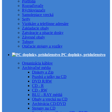
Portfóliá
Rozraďovače
Rýchloviazače
Samolepiace vrecká
Sejfy
Vizitkáre a telefónne adresáre
Zakladacie obaly
Zatváracie a písacie dosky
Závesné obaly
Tubusy
Otáčacie stojany a vozíky
PC doplnky, príslušenstvo
Organizácia káblov
Archivačné média
Diskety a Zip
Puzdrá a tašky na CD
DVD R/RW
CD - R
CD - RW
BLU - RAY médiá
Obaly a vrecká na CD
Archivácia CD/DVD
Stojany na CD