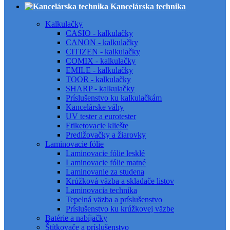
Kancelárska technika
Kalkulačky
CASIO - kalkulačky
CANON - kalkulačky
CITIZEN - kalkulačky
COMIX - kalkulačky
EMILE - kalkulačky
TOOR - kalkulačky
SHARP - kalkulačky
Príslušenstvo ku kalkulačkám
Kancelárske váhy
UV tester a eurotester
Etiketovacie kliešte
Predlžovačky a žiarovky
Laminovacie fólie
Laminovacie fólie lesklé
Laminovacie fólie matné
Laminovanie za studena
Krúžková väzba a skladače listov
Laminovacia technika
Tepelná väzba a príslušenstvo
Príslušenstvo ku krúžkovej väzbe
Batérie a nabíjačky
Štítkovače a príslušenstvo