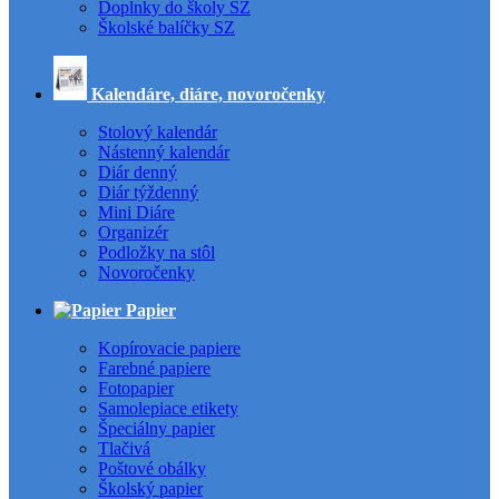
Doplnky do školy SZ
Školské balíčky SZ
Kalendáre, diáre, novoročenky
Stolový kalendár
Nástenný kalendár
Diár denný
Diár týždenný
Mini Diáre
Organizér
Podložky na stôl
Novoročenky
Papier
Kopírovacie papiere
Farebné papiere
Fotopapier
Samolepiace etikety
Špeciálny papier
Tlačivá
Poštové obálky
Školský papier