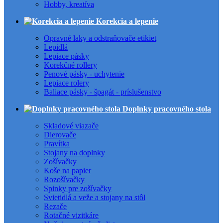
Hobby, kreatíva
Korekcia a lepenie
Opravné laky a odstraňovače etikiet
Lepidlá
Lepiace pásky
Korekčné rollery
Penové pásky - uchytenie
Lepiace rolery
Baliace pásky - špagát - príslušenstvo
Doplnky pracovného stola
Skladové viazače
Dierovače
Pravítka
Stojany na doplnky
Zošívačky
Koše na papier
Rozošívačky
Spinky pre zošívačky
Svietidlá a veže a stojany na stôl
Rezače
Rotačné vizitkáre