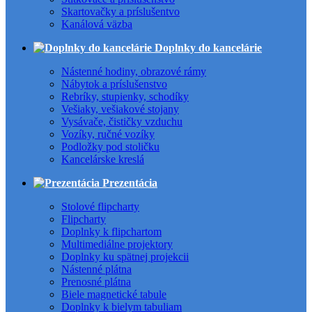
Skartovačky a príslušentvo
Kanálová väzba
Doplnky do kancelárie
Nástenné hodiny, obrazové rámy
Nábytok a príslušenstvo
Rebríky, stupienky, schodíky
Vešiaky, vešiakové stojany
Vysávače, čističky vzduchu
Vozíky, ručné vozíky
Podložky pod stoličku
Kancelárske kreslá
Prezentácia
Stolové flipcharty
Flipcharty
Doplnky k flipchartom
Multimediálne projektory
Doplnky ku spätnej projekcii
Nástenné plátna
Prenosné plátna
Biele magnetické tabule
Doplnky k bielym tabuliam