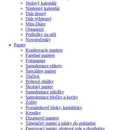
Stolový kalendár
Nástenný kalendár
Diár denný
Diár týždenný
Mini Diáre
Organizér
Podložky na stôl
Novoročenky
Papier
Kopírovacie papiere
Farebné papiere
Fotopapier
Samolepiace etikety
Špeciálny papier
Tlačivá
Poštové obálky
Školský papier
Samolepiace záložky
Samolepiace bločky a kocky
Zošity
Poznámkové bloky, karisbloky
Kroniky
Dizajnové papiere
Tabelačný papier a pásky do pokladne
Pauzovací papier, plotrové role a dvojhárky