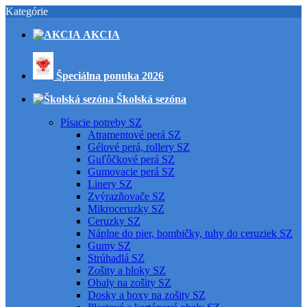
Kategórie
AKCIA
Špeciálna ponuka 2026
Školská sezóna
Písacie potreby SZ
Atramentové perá SZ
Gélové perá, rollery SZ
Guľôčkové perá SZ
Gumovacie perá SZ
Linery SZ
Zvýrazňovače SZ
Mikroceruzky SZ
Ceruzky SZ
Náplne do pier, bombičky, tuhy do ceruziek SZ
Gumy SZ
Strúhadlá SZ
Zošity a bloky SZ
Obaly na zošity SZ
Dosky a boxy na zošity SZ