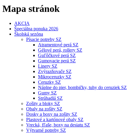
Mapa stránok
AKCIA
Špeciálna ponuka 2026
Školská sezóna
Písacie potreby SZ
Atramentové perá SZ
Gélové perá, rollery SZ
Guľôčkové perá SZ
Gumovacie perá SZ
Linery SZ
Zvýrazňovače SZ
Mikroceruzky SZ
Ceruzky SZ
Náplne do pier, bombičky, tuhy do ceruziek SZ
Gumy SZ
Strúhadlá SZ
Zošity a bloky SZ
Obaly na zošity SZ
Dosky a boxy na zošity SZ
Plastové a kartónové obaly SZ
Vrecká, fľaše, boxy na desiatu SZ
Výtvarné potreby SZ