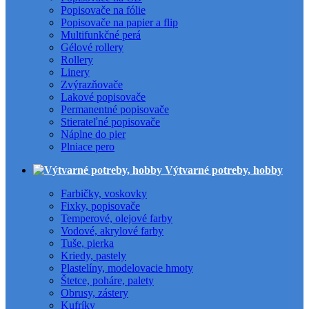
Popisovače na fólie
Popisovače na papier a flip
Multifunkčné perá
Gélové rollery
Rollery
Linery
Zvýrazňovače
Lakové popisovače
Permanentné popisovače
Stierateľné popisovače
Náplne do pier
Plniace pero
Výtvarné potreby, hobby
Farbičky, voskovky
Fixky, popisovače
Temperové, olejové farby
Vodové, akrylové farby
Tuše, pierka
Kriedy, pastely
Plastelíny, modelovacie hmoty
Štetce, poháre, palety
Obrusy, zástery
Kufríky