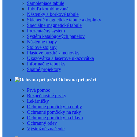
Samolepiace tabule
Tabuľa kombinovaná
Nástenky a korkové tabule
Sklenené magnetické tabule a doplnky
Špeciálne magnetické tabule
Prezentačný systém
Systém katalógových panelov
Nástenné mapy
Stolové stojany
Plastové puzdrá - menovky
Ukazovátka a laserové ukazovátka
Informačné tabuľky
Spätné projektory
Ochrana pri práci
Prvá pomoc
Bezpečnostné prvky
Lekárničky
Ochranné pomôcky na nohy
Ochranné pomôcky na ruky
Ochranné pomôcky na hlavu
Ochranný odev
Výstražné značenie