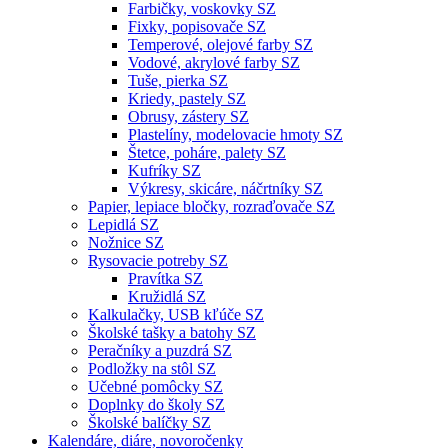
Farbičky, voskovky SZ
Fixky, popisovače SZ
Temperové, olejové farby SZ
Vodové, akrylové farby SZ
Tuše, pierka SZ
Kriedy, pastely SZ
Obrusy, zástery SZ
Plastelíny, modelovacie hmoty SZ
Štetce, poháre, palety SZ
Kufríky SZ
Výkresy, skicáre, náčrtníky SZ
Papier, lepiace bločky, rozraďovače SZ
Lepidlá SZ
Nožnice SZ
Rysovacie potreby SZ
Pravítka SZ
Kružidlá SZ
Kalkulačky, USB kľúče SZ
Školské tašky a batohy SZ
Peračníky a puzdrá SZ
Podložky na stôl SZ
Učebné pomôcky SZ
Doplnky do školy SZ
Školské balíčky SZ
Kalendáre, diáre, novoročenky