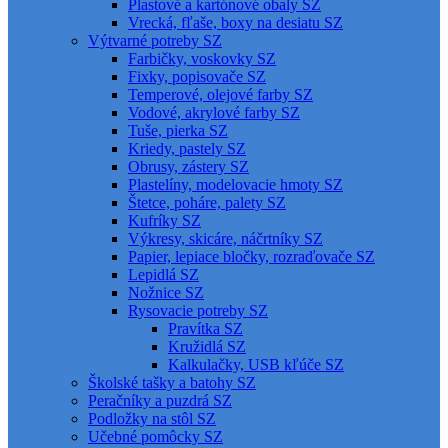
Plastové a kartónové obaly SZ
Vrecká, fľaše, boxy na desiatu SZ
Výtvarné potreby SZ
Farbičky, voskovky SZ
Fixky, popisovače SZ
Temperové, olejové farby SZ
Vodové, akrylové farby SZ
Tuše, pierka SZ
Kriedy, pastely SZ
Obrusy, zástery SZ
Plastelíny, modelovacie hmoty SZ
Štetce, poháre, palety SZ
Kufríky SZ
Výkresy, skicáre, náčrtníky SZ
Papier, lepiace bločky, rozraďovače SZ
Lepidlá SZ
Nožnice SZ
Rysovacie potreby SZ
Pravítka SZ
Kružidlá SZ
Kalkulačky, USB kľúče SZ
Školské tašky a batohy SZ
Peračníky a puzdrá SZ
Podložky na stôl SZ
Učebné pomôcky SZ