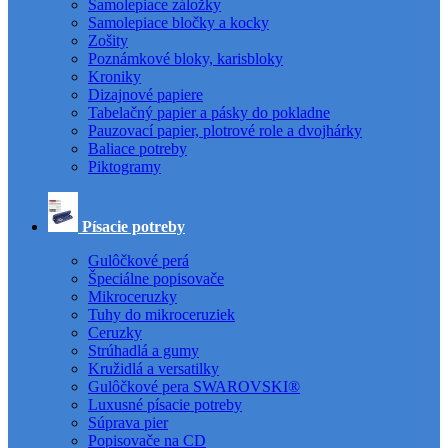
Samolepiace záložky
Samolepiace bločky a kocky
Zošity
Poznámkové bloky, karisbloky
Kroniky
Dizajnové papiere
Tabelačný papier a pásky do pokladne
Pauzovací papier, plotrové role a dvojhárky
Baliace potreby
Piktogramy
Písacie potreby
Gulôčkové perá
Špeciálne popisovače
Mikroceruzky
Tuhy do mikroceruziek
Ceruzky
Strúhadlá a gumy
Kružidlá a versatilky
Gulôčkové pera SWAROVSKI®
Luxusné písacie potreby
Súprava pier
Popisovače na CD