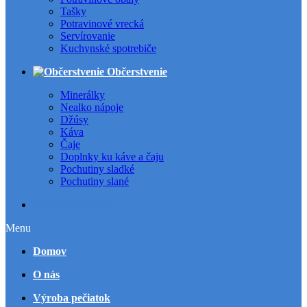
Tašky
Potravinové vrecká
Servírovanie
Kuchynské spotrebiče
Občerstvenie
Minerálky
Nealko nápoje
Džúsy
Káva
Čaje
Doplnky ku káve a čaju
Pochutiny sladké
Pochutiny slané
Všetky kategórie
Menu
Domov
O nás
Výroba pečiatok