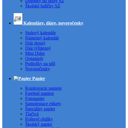
Doplnky do školy SZ
Školské balíčky SZ
Kalendáre, diáre, novoročenky
Stolový kalendár
Nástenný kalendár
Diár denný
Diár týždenný
Mini Diáre
Organizér
Podložky na stôl
Novoročenky
Papier
Kopírovacie papiere
Farebné papiere
Fotopapier
Samolepiace etikety
Špeciálny papier
Tlačivá
Poštové obálky
Školský papier