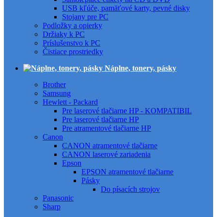
USB kľúče, pamäťové karty, pevné disky
Stojany pre PC
Podložky a opierky
Držiaky k PC
Príslušenstvo k PC
Čistiace prostriedky
Náplne, tonery, pásky
Brother
Samsung
Hewlett - Packard
Pre laserové tlačiarne HP - KOMPATIBIL
Pre laserové tlačiarne HP
Pre atramentové tlačiarne HP
Canon
CANON atramentové tlačiarne
CANON laserové zariadenia
Epson
EPSON atramentové tlačiarne
Pásky
Do písacích strojov
Panasonic
Sharp