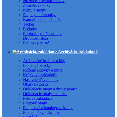
Nožnice a otvárače listov
Zásuvkové boxy
Klipy a spony
Stojany na časopisy
Kancelárske odkladače
Tacker
Pečiatky
Pripináčiky a špendlíky
Drobnosti stola
Podložky na stôl
Archivácia, zakladanie
Archivačné krabice a klip
Indexové značky
Kožené aktovky a kufre
Krúžkové zakladače
Násuvné lišty a obaly
Obaly na zošity
Odkladacie mapy a dosky papier
Odkladacie obaly - krabice
Pákové zakladače
Plastové obaly
Podpisové a katalógove knihy
Pokladničky a skrinky