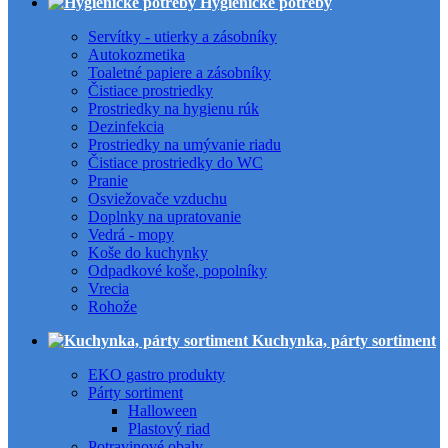
Hygienické potreby
Servítky - utierky a zásobníky
Autokozmetika
Toaletné papiere a zásobníky
Čistiace prostriedky
Prostriedky na hygienu rúk
Dezinfekcia
Prostriedky na umývanie riadu
Čistiace prostriedky do WC
Pranie
Osviežovače vzduchu
Doplnky na upratovanie
Vedrá - mopy
Koše do kuchynky
Odpadkové koše, popolníky
Vrecia
Rohože
Kuchynka, párty sortiment
EKO gastro produkty
Párty sortiment
Halloween
Plastový riad
Potravinové obaly