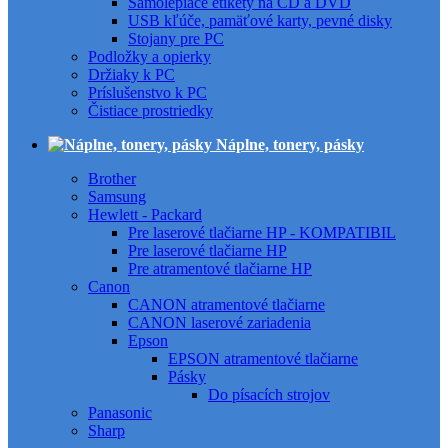
Samolepiace etikety na CD a DVD
USB kľúče, pamäťové karty, pevné disky
Stojany pre PC
Podložky a opierky
Držiaky k PC
Príslušenstvo k PC
Čistiace prostriedky
Náplne, tonery, pásky
Brother
Samsung
Hewlett - Packard
Pre laserové tlačiarne HP - KOMPATIBIL
Pre laserové tlačiarne HP
Pre atramentové tlačiarne HP
Canon
CANON atramentové tlačiarne
CANON laserové zariadenia
Epson
EPSON atramentové tlačiarne
Pásky
Do písacích strojov
Panasonic
Sharp