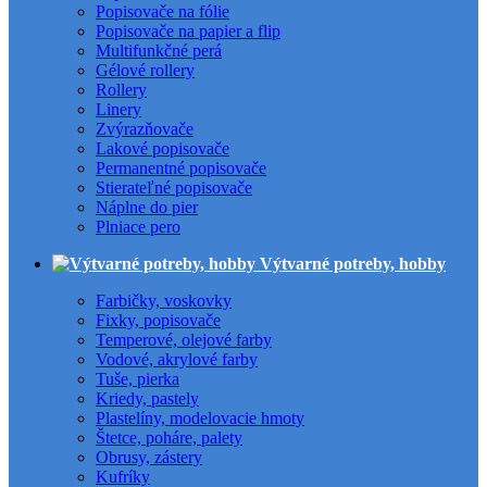
Popisovače na fólie
Popisovače na papier a flip
Multifunkčné perá
Gélové rollery
Rollery
Linery
Zvýrazňovače
Lakové popisovače
Permanentné popisovače
Stierateľné popisovače
Náplne do pier
Plniace pero
Výtvarné potreby, hobby
Farbičky, voskovky
Fixky, popisovače
Temperové, olejové farby
Vodové, akrylové farby
Tuše, pierka
Kriedy, pastely
Plastelíny, modelovacie hmoty
Štetce, poháre, palety
Obrusy, zástery
Kufríky