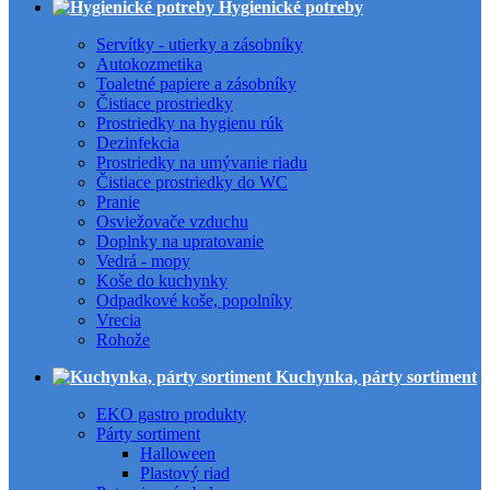
Hygienické potreby
Servítky - utierky a zásobníky
Autokozmetika
Toaletné papiere a zásobníky
Čistiace prostriedky
Prostriedky na hygienu rúk
Dezinfekcia
Prostriedky na umývanie riadu
Čistiace prostriedky do WC
Pranie
Osviežovače vzduchu
Doplnky na upratovanie
Vedrá - mopy
Koše do kuchynky
Odpadkové koše, popolníky
Vrecia
Rohože
Kuchynka, párty sortiment
EKO gastro produkty
Párty sortiment
Halloween
Plastový riad