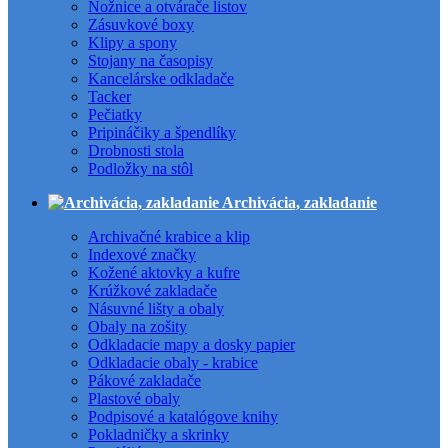
Nožnice a otvárače listov
Zásuvkové boxy
Klipy a spony
Stojany na časopisy
Kancelárske odkladače
Tacker
Pečiatky
Pripináčiky a špendlíky
Drobnosti stola
Podložky na stôl
Archivácia, zakladanie
Archivačné krabice a klip
Indexové značky
Kožené aktovky a kufre
Krúžkové zakladače
Násuvné lišty a obaly
Obaly na zošity
Odkladacie mapy a dosky papier
Odkladacie obaly - krabice
Pákové zakladače
Plastové obaly
Podpisové a katalógove knihy
Pokladničky a skrinky