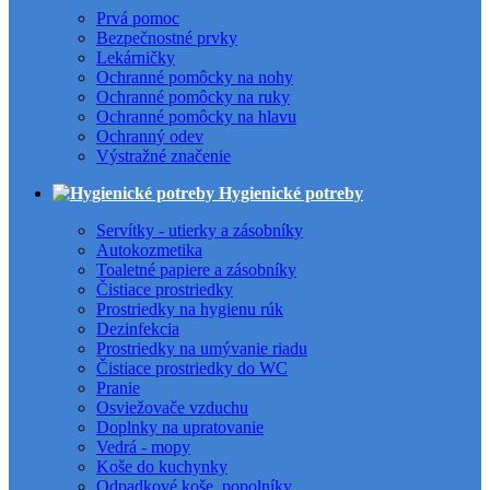
Prvá pomoc
Bezpečnostné prvky
Lekárničky
Ochranné pomôcky na nohy
Ochranné pomôcky na ruky
Ochranné pomôcky na hlavu
Ochranný odev
Výstražné značenie
Hygienické potreby
Servítky - utierky a zásobníky
Autokozmetika
Toaletné papiere a zásobníky
Čistiace prostriedky
Prostriedky na hygienu rúk
Dezinfekcia
Prostriedky na umývanie riadu
Čistiace prostriedky do WC
Pranie
Osviežovače vzduchu
Doplnky na upratovanie
Vedrá - mopy
Koše do kuchynky
Odpadkové koše, popolníky