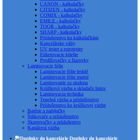
CANON - kalkulačky
CITIZEN - kalkulačky
COMIX - kalkulačky
EMILE - kalkulačky
TOOR - kalkulačky
SHARP - kalkulačky
Príslušenstvo ku kalkulačkám
Kancelárske váhy
UV tester a eurotester
Etiketovacie kliešte
Predlžovačky a žiarovky
Laminovacie fólie
Laminovacie fólie lesklé
Laminovacie fólie matné
Laminovanie za studena
Krúžková väzba a skladače listov
Laminovacia technika
Tepelná väzba a príslušenstvo
Príslušenstvo ku krúžkovej väzbe
Batérie a nabíjačky
Štítkovače a príslušenstvo
Skartovačky a príslušentvo
Kanálová väzba
Doplnky do kancelárie