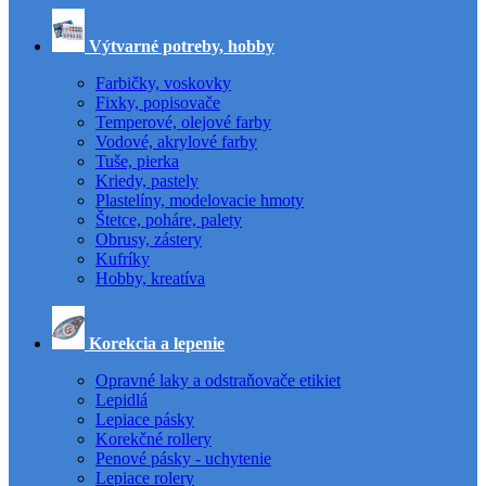
Výtvarné potreby, hobby
Farbičky, voskovky
Fixky, popisovače
Temperové, olejové farby
Vodové, akrylové farby
Tuše, pierka
Kriedy, pastely
Plastelíny, modelovacie hmoty
Štetce, poháre, palety
Obrusy, zástery
Kufríky
Hobby, kreatíva
Korekcia a lepenie
Opravné laky a odstraňovače etikiet
Lepidlá
Lepiace pásky
Korekčné rollery
Penové pásky - uchytenie
Lepiace rolery