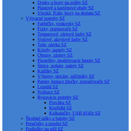
Dosky a boxy na zošity SZ
Plastové a kartónové obaly SZ
Vrecká, fľaše, boxy na desiatu SZ
Výtvarné potreby SZ
Farbičky, voskovky SZ
Fixky, popisovače SZ
Temperové, olejové farby SZ
Vodové, akrylové farby SZ
Tuše, pierka SZ
Kriedy, pastely SZ
Obrusy, zástery SZ
Plastelíny, modelovacie hmoty SZ
Štetce, poháre, palety SZ
Kufríky SZ
Výkresy, skicáre, náčrtníky SZ
Papier, lepiace bločky, rozraďovače SZ
Lepidlá SZ
Nožnice SZ
Rysovacie potreby SZ
Pravítka SZ
Kružidlá SZ
Kalkulačky, USB kľúče SZ
Školské tašky a batohy SZ
Peračníky a puzdrá SZ
Podložky na stôl SZ