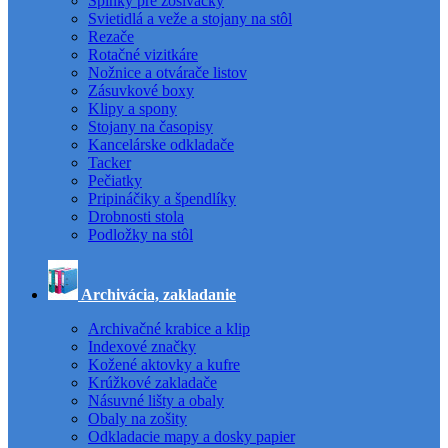
Spinky pre zošívačky
Svietidlá a veže a stojany na stôl
Rezače
Rotačné vizitkáre
Nožnice a otvárače listov
Zásuvkové boxy
Klipy a spony
Stojany na časopisy
Kancelárske odkladače
Tacker
Pečiatky
Pripináčiky a špendlíky
Drobnosti stola
Podložky na stôl
Archivácia, zakladanie
Archivačné krabice a klip
Indexové značky
Kožené aktovky a kufre
Krúžkové zakladače
Násuvné lišty a obaly
Obaly na zošity
Odkladacie mapy a dosky papier