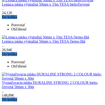
Lepiaca páska výstražná 50mm x 33m TESA bielo/červená
..
24,12€
Do košíka
Porovnať
Obľúbené
Lepiaca páska výstražná 50mm x 33m TESA čierno-žltá
..
26,94€
Do košíka
Porovnať
Obľúbené
Vyznačovacia páska DURALINE STRONG 2 COLOUR bielo-
červená 50mm x 30m
..
148,89€
Do košíka