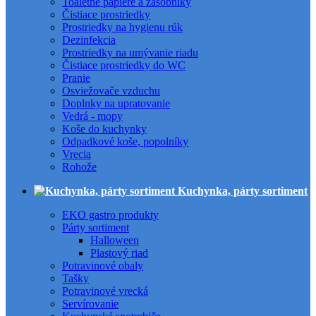
Toaletné papiere a zásobníky
Čistiace prostriedky
Prostriedky na hygienu rúk
Dezinfekcia
Prostriedky na umývanie riadu
Čistiace prostriedky do WC
Pranie
Osviežovače vzduchu
Doplnky na upratovanie
Vedrá - mopy
Koše do kuchynky
Odpadkové koše, popolníky
Vrecia
Rohože
Kuchynka, párty sortiment
EKO gastro produkty
Párty sortiment
Halloween
Plastový riad
Potravinové obaly
Tašky
Potravinové vrecká
Servírovanie