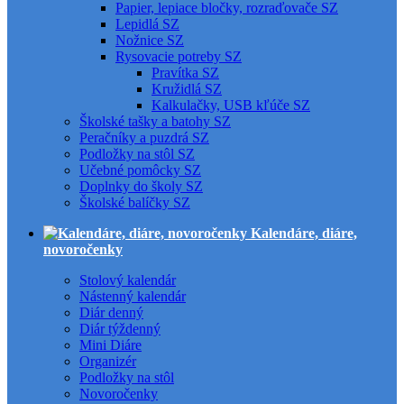
Papier, lepiace bločky, rozraďovače SZ
Lepidlá SZ
Nožnice SZ
Rysovacie potreby SZ
Pravítka SZ
Kružidlá SZ
Kalkulačky, USB kľúče SZ
Školské tašky a batohy SZ
Peračníky a puzdrá SZ
Podložky na stôl SZ
Učebné pomôcky SZ
Doplnky do školy SZ
Školské balíčky SZ
Kalendáre, diáre,
novoročenky
Stolový kalendár
Nástenný kalendár
Diár denný
Diár týždenný
Mini Diáre
Organizér
Podložky na stôl
Novoročenky