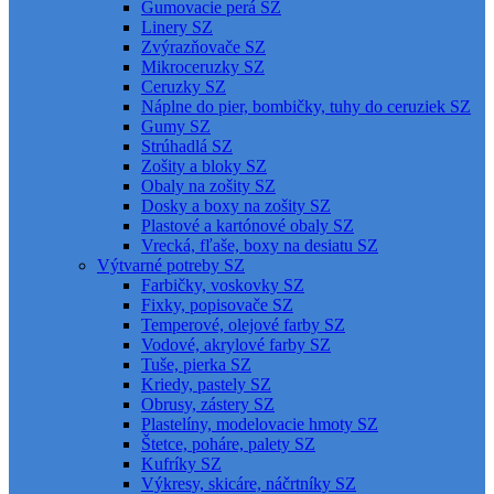
Gumovacie perá SZ
Linery SZ
Zvýrazňovače SZ
Mikroceruzky SZ
Ceruzky SZ
Náplne do pier, bombičky, tuhy do ceruziek SZ
Gumy SZ
Strúhadlá SZ
Zošity a bloky SZ
Obaly na zošity SZ
Dosky a boxy na zošity SZ
Plastové a kartónové obaly SZ
Vrecká, fľaše, boxy na desiatu SZ
Výtvarné potreby SZ
Farbičky, voskovky SZ
Fixky, popisovače SZ
Temperové, olejové farby SZ
Vodové, akrylové farby SZ
Tuše, pierka SZ
Kriedy, pastely SZ
Obrusy, zástery SZ
Plastelíny, modelovacie hmoty SZ
Štetce, poháre, palety SZ
Kufríky SZ
Výkresy, skicáre, náčrtníky SZ