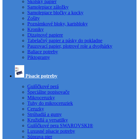
Školský papier
Samolepiace záložky
Samolepiace bločky a kocky
Zošity
Poznámkové bloky, karisbloky
Kroniky
Dizajnové papiere
Tabelačný papier a pásky do pokladne
Pauzovací papier, plotrové role a dvojhárky
Baliace potreby
Piktogramy
Písacie potreby
Gulôčkové perá
Špeciálne popisovače
Mikroceruzky
Tuhy do mikroceruziek
Ceruzky
Strúhadlá a gumy
Kružidlá a versatilky
Gulôčkové pera SWAROVSKI®
Luxusné písacie potreby
Súprava pier