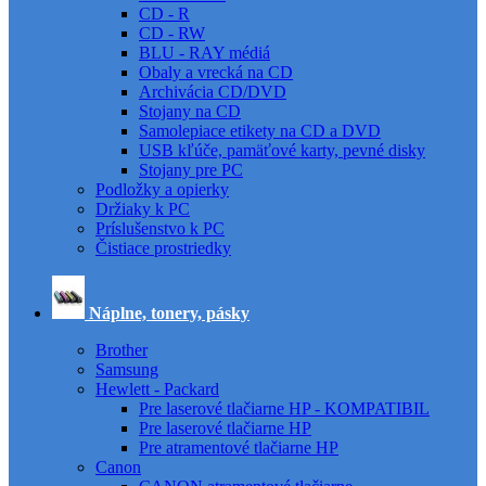
CD - R
CD - RW
BLU - RAY médiá
Obaly a vrecká na CD
Archivácia CD/DVD
Stojany na CD
Samolepiace etikety na CD a DVD
USB kľúče, pamäťové karty, pevné disky
Stojany pre PC
Podložky a opierky
Držiaky k PC
Príslušenstvo k PC
Čistiace prostriedky
Náplne, tonery, pásky
Brother
Samsung
Hewlett - Packard
Pre laserové tlačiarne HP - KOMPATIBIL
Pre laserové tlačiarne HP
Pre atramentové tlačiarne HP
Canon