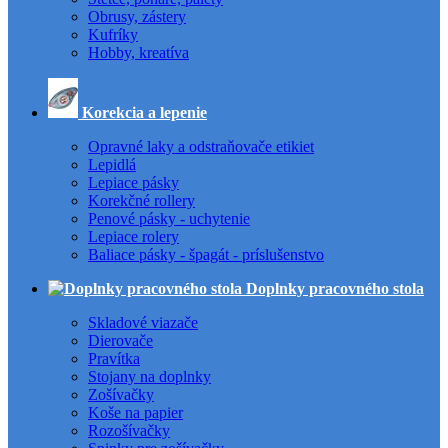
Obrusy, zástery
Kufríky
Hobby, kreatíva
Korekcia a lepenie
Opravné laky a odstraňovače etikiet
Lepidlá
Lepiace pásky
Korekčné rollery
Penové pásky - uchytenie
Lepiace rolery
Baliace pásky - špagát - príslušenstvo
Doplnky pracovného stola
Skladové viazače
Dierovače
Pravítka
Stojany na doplnky
Zošívačky
Koše na papier
Rozošívačky