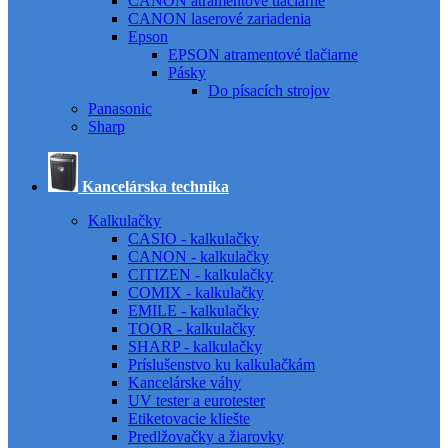
CANON atramentové tlačiarne
CANON laserové zariadenia
Epson
EPSON atramentové tlačiarne
Pásky
Do písacích strojov
Panasonic
Sharp
Kancelárska technika
Kalkulačky
CASIO - kalkulačky
CANON - kalkulačky
CITIZEN - kalkulačky
COMIX - kalkulačky
EMILE - kalkulačky
TOOR - kalkulačky
SHARP - kalkulačky
Príslušenstvo ku kalkulačkám
Kancelárske váhy
UV tester a eurotester
Etiketovacie kliešte
Predlžovačky a žiarovky