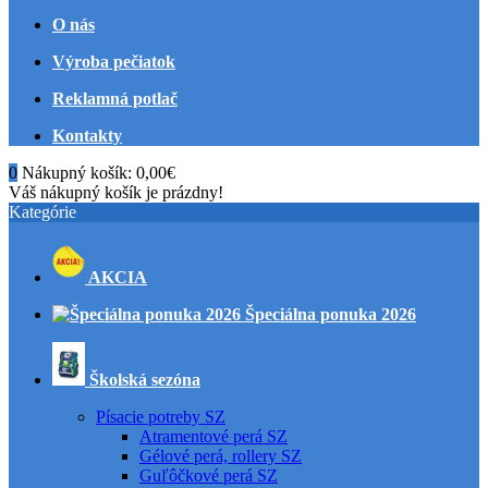
O nás
Výroba pečiatok
Reklamná potlač
Kontakty
0
Nákupný košík:
0,00€
Váš nákupný košík je prázdny!
Kategórie
AKCIA
Špeciálna ponuka 2026
Školská sezóna
Písacie potreby SZ
Atramentové perá SZ
Gélové perá, rollery SZ
Guľôčkové perá SZ