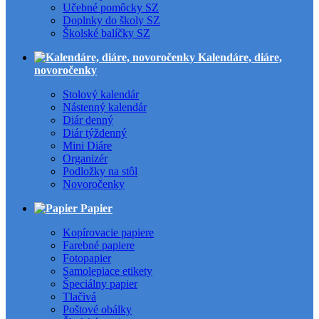
Učebné pomôcky SZ
Doplnky do školy SZ
Školské balíčky SZ
Kalendáre, diáre,
novoročenky
Stolový kalendár
Nástenný kalendár
Diár denný
Diár týždenný
Mini Diáre
Organizér
Podložky na stôl
Novoročenky
Papier
Kopírovacie papiere
Farebné papiere
Fotopapier
Samolepiace etikety
Špeciálny papier
Tlačivá
Poštové obálky