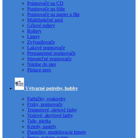
Popisovače na CD
Popisovače na fólie
Popisovače na papier a flip
Multifunkčné perá
Gélové rollery
Rollery
Linery
Zvýrazňovače
Lakové popisovače
Permanentné popisovače
Stierateľné popisovače
Náplne do pier
Plniace pero
Výtvarné potreby, hobby
Farbičky, voskovky
Fixky, popisovače
Temperové, olejové farby
Vodové, akrylové farby
Tuše, pierka
Kriedy, pastely
Plastelíny, modelovacie hmoty
Štetce, poháre, palety