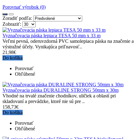
Porovnať výrobok (0)
Zoradiť podľa:
Zobraziť:
Vyznačovacia páska lepiaca TESA 50 mm x 33 m
Veľmi pevná, oderuvzdorná PVC samolepiaca páska na značenie a
výstražné účely. Vynikajúca priľnavosť..
21,98€
Do košíka
Porovnať
Obľúbené
Vyznačovacia páska DURALINE STRONG 50mm x 30m
Vhodné na trvalé značenie chodníkov, uličiek a oblastí pri
skladovaní a prevádzke, ktoré nie sú pre ..
158,73€
Do košíka
Porovnať
Obľúbené