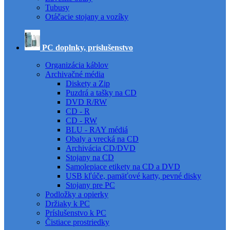
Tubusy
Otáčacie stojany a vozíky
PC doplnky, príslušenstvo
Organizácia káblov
Archivačné média
Diskety a Zip
Puzdrá a tašky na CD
DVD R/RW
CD - R
CD - RW
BLU - RAY médiá
Obaly a vrecká na CD
Archivácia CD/DVD
Stojany na CD
Samolepiace etikety na CD a DVD
USB kľúče, pamäťové karty, pevné disky
Stojany pre PC
Podložky a opierky
Držiaky k PC
Príslušenstvo k PC
Čistiace prostriedky