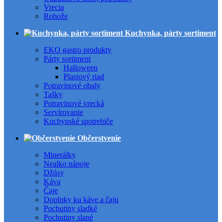
Vrecia
Rohože
Kuchynka, párty sortiment
EKO gastro produkty
Párty sortiment
Halloween
Plastový riad
Potravinové obaly
Tašky
Potravinové vrecká
Servírovanie
Kuchynské spotrebiče
Občerstvenie
Minerálky
Nealko nápoje
Džúsy
Káva
Čaje
Doplnky ku káve a čaju
Pochutiny sladké
Pochutiny slané