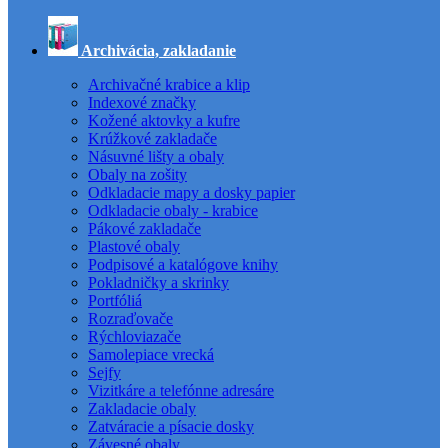
Archivácia, zakladanie
Archivačné krabice a klip
Indexové značky
Kožené aktovky a kufre
Krúžkové zakladače
Násuvné lišty a obaly
Obaly na zošity
Odkladacie mapy a dosky papier
Odkladacie obaly - krabice
Pákové zakladače
Plastové obaly
Podpisové a katalógove knihy
Pokladničky a skrinky
Portfóliá
Rozraďovače
Rýchloviazače
Samolepiace vrecká
Sejfy
Vizitkáre a telefónne adresáre
Zakladacie obaly
Zatváracie a písacie dosky
Závesné obaly