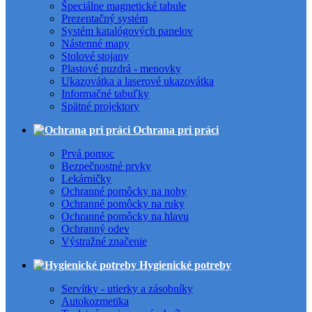
Špeciálne magnetické tabule
Prezentačný systém
Systém katalógových panelov
Nástenné mapy
Stolové stojany
Plastové puzdrá - menovky
Ukazovátka a laserové ukazovátka
Informačné tabuľky
Spätné projektory
Ochrana pri práci
Prvá pomoc
Bezpečnostné prvky
Lekárničky
Ochranné pomôcky na nohy
Ochranné pomôcky na ruky
Ochranné pomôcky na hlavu
Ochranný odev
Výstražné značenie
Hygienické potreby
Servítky - utierky a zásobníky
Autokozmetika