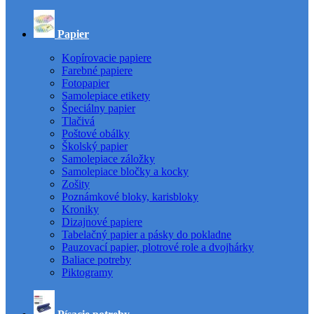
Papier
Kopírovacie papiere
Farebné papiere
Fotopapier
Samolepiace etikety
Špeciálny papier
Tlačivá
Poštové obálky
Školský papier
Samolepiace záložky
Samolepiace bločky a kocky
Zošity
Poznámkové bloky, karisbloky
Kroniky
Dizajnové papiere
Tabelačný papier a pásky do pokladne
Pauzovací papier, plotrové role a dvojhárky
Baliace potreby
Piktogramy