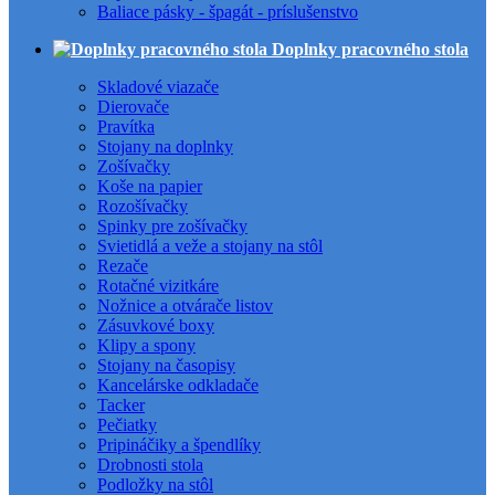
Baliace pásky - špagát - príslušenstvo
Doplnky pracovného stola
Skladové viazače
Dierovače
Pravítka
Stojany na doplnky
Zošívačky
Koše na papier
Rozošívačky
Spinky pre zošívačky
Svietidlá a veže a stojany na stôl
Rezače
Rotačné vizitkáre
Nožnice a otvárače listov
Zásuvkové boxy
Klipy a spony
Stojany na časopisy
Kancelárske odkladače
Tacker
Pečiatky
Pripináčiky a špendlíky
Drobnosti stola
Podložky na stôl