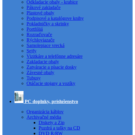
Odkladacie obaly - krabice
Pákové zakladače
Plastové obaly
Podpisové a katalógove knihy
Pokladničky a skrinky
Portfóliá
Rozraďovače
Rýchloviazače
Samolepiace vrecká
Sejfy
Vizitkáre a telefónne adresáre
Zakladacie obaly
Zatváracie a písacie dosky
Závesné obaly
Tubusy
Otáčacie stojany a vozíky
PC doplnky, príslušenstvo
Organizácia káblov
Archivačné média
Diskety a Zip
Puzdrá a tašky na CD
DVD R/RW