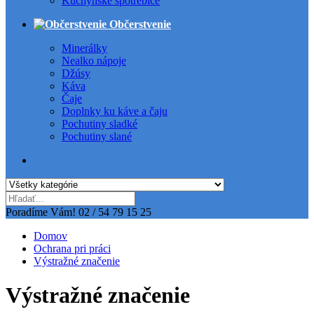
Kuchynské spotrebiče
Občerstvenie
Minerálky
Nealko nápoje
Džúsy
Káva
Čaje
Doplnky ku káve a čaju
Pochutiny sladké
Pochutiny slané
Všetky kategórie
Poradíme Vám!
02 / 54 79 15 25
Domov
Ochrana pri práci
Výstražné značenie
Výstražné značenie