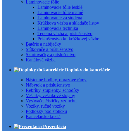
Laminovacie fólie
Laminovacie fólie lesklé
Laminovacie fólie matné
Laminovanie za studena
Krúžková väzba a skladače listov
Laminovacia technika
Tepelná väzba a príslušenstvo
Príslušenstvo ku krúžkovej väzbe
Batérie a nabíjačky
Štítkovače a príslušenstvo
Skartovačky a príslušentvo
Kanálová väzba
Doplnky do kancelárie
Nástenné hodiny, obrazové rámy
Nábytok a príslušenstvo
Rebríky, stupienky, schodíky
Vešiaky, vešiakové stojany
Vysávače, čističky vzduchu
Vozíky, ručné vozíky
Podložky pod stoličku
Kancelárske kreslá
Prezentácia