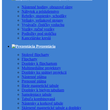
Nástenné hodiny, obrazové rámy
Nábytok a príslušenstvo
Rebríky, stupienky, schodíky
Vešiaky, vešiakové stojany
Vysávače, čističky vzduchu
Vozíky, ručné vozíky
Podložky pod stoličku
Kancelárske kreslá
Prezentácia
Stolové flipcharty
Flipcharty
Doplnky k flipchartom
Multimediálne projektory
Doplnky ku spätnej projekcii
Nástenné plátna
Prenosné plátna
Biele magnetické tabule
Doplnky k bielym tabuliam
Samolepiace tabule
Tabuľa kombinovaná
Nástenky a korkové tabule
Sklenené magnetické tabule a doplnky