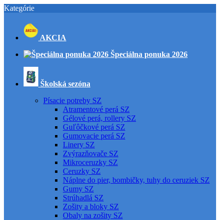
Kategórie
AKCIA
Špeciálna ponuka 2026
Školská sezóna
Písacie potreby SZ
Atramentové perá SZ
Gélové perá, rollery SZ
Guľôčkové perá SZ
Gumovacie perá SZ
Linery SZ
Zvýrazňovače SZ
Mikroceruzky SZ
Ceruzky SZ
Náplne do pier, bombičky, tuhy do ceruziek SZ
Gumy SZ
Strúhadlá SZ
Zošity a bloky SZ
Obaly na zošity SZ