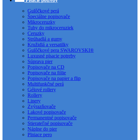
Písacie potreby
Gulôčkové perá
Špeciálne popisovače
Mikroceruzky
Tuhy do mikroceruziek
Ceruzky
Strúhadlá a gumy
Kružidlá a versatilky
Gulôčkové pera SWAROVSKI®
Luxusné písacie potreby
Súprava pier
Popisovače na CD
Popisovače na fólie
Popisovače na papier a flip
Multifunkčné perá
Gélové rollery
Rollery
Linery
Zvýrazňovače
Lakové popisovače
Permanentné popisovače
Stierateľné popisovače
Náplne do pier
Plniace pero