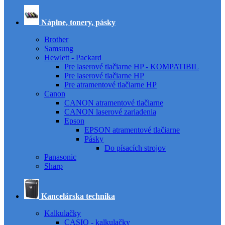
Náplne, tonery, pásky
Brother
Samsung
Hewlett - Packard
Pre laserové tlačiarne HP - KOMPATIBIL
Pre laserové tlačiarne HP
Pre atramentové tlačiarne HP
Canon
CANON atramentové tlačiarne
CANON laserové zariadenia
Epson
EPSON atramentové tlačiarne
Pásky
Do písacích strojov
Panasonic
Sharp
Kancelárska technika
Kalkulačky
CASIO - kalkulačky