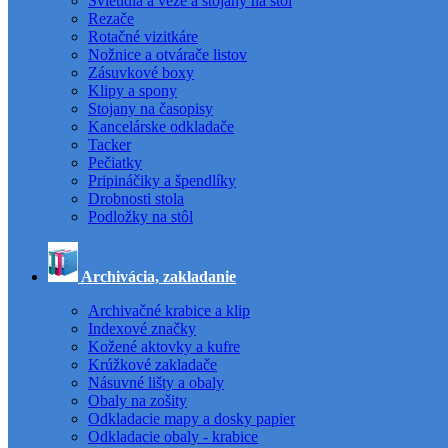
Svietidlá a veže a stojany na stôl
Rezače
Rotačné vizitkáre
Nožnice a otvárače listov
Zásuvkové boxy
Klipy a spony
Stojany na časopisy
Kancelárske odkladače
Tacker
Pečiatky
Pripináčiky a špendlíky
Drobnosti stola
Podložky na stôl
Archivácia, zakladanie
Archivačné krabice a klip
Indexové značky
Kožené aktovky a kufre
Krúžkové zakladače
Násuvné lišty a obaly
Obaly na zošity
Odkladacie mapy a dosky papier
Odkladacie obaly - krabice