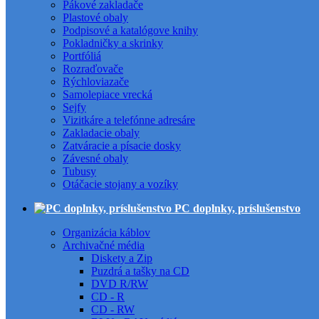
Pákové zakladače
Plastové obaly
Podpisové a katalógove knihy
Pokladničky a skrinky
Portfóliá
Rozraďovače
Rýchloviazače
Samolepiace vrecká
Sejfy
Vizitkáre a telefónne adresáre
Zakladacie obaly
Zatváracie a písacie dosky
Závesné obaly
Tubusy
Otáčacie stojany a vozíky
PC doplnky, príslušenstvo
Organizácia káblov
Archivačné média
Diskety a Zip
Puzdrá a tašky na CD
DVD R/RW
CD - R
CD - RW