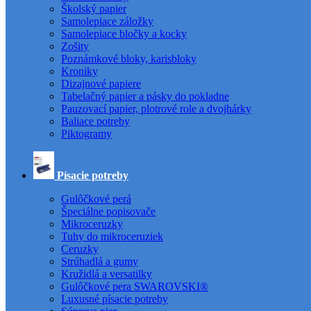
Školský papier
Samolepiace záložky
Samolepiace bločky a kocky
Zošity
Poznámkové bloky, karisbloky
Kroniky
Dizajnové papiere
Tabelačný papier a pásky do pokladne
Pauzovací papier, plotrové role a dvojhárky
Baliace potreby
Piktogramy
Písacie potreby
Gulôčkové perá
Špeciálne popisovače
Mikroceruzky
Tuhy do mikroceruziek
Ceruzky
Strúhadlá a gumy
Kružidlá a versatilky
Gulôčkové pera SWAROVSKI®
Luxusné písacie potreby