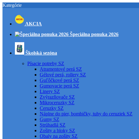
Kategórie
AKCIA
Špeciálna ponuka 2026
Školská sezóna
Písacie potreby SZ
Atramentové perá SZ
Gélové perá, rollery SZ
Guľôčkové perá SZ
Gumovacie perá SZ
Linery SZ
Zvýrazňovače SZ
Mikroceruzky SZ
Ceruzky SZ
Náplne do pier, bombičky, tuhy do ceruziek SZ
Gumy SZ
Strúhadlá SZ
Zošity a bloky SZ
Obaly na zošity SZ