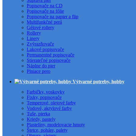
Súprava pier
Popisovače na CD
Popisovače na fólie
Popisovače na papier a flip
Multifunkčné perá
Gélové rollery
Rollery
Linery
Zvýrazňovače
Lakové popisovače
Permanentné popisovače
Stierateľné popisovače
Náplne do pier
Plniace pero
Výtvarné potreby, hobby
Farbičky, voskovky
Fixky, popisovače
Temperové, olejové farby
Vodové, akrylové farby
Tuše, pierka
Kriedy, pastely
Plastelíny, modelovacie hmoty
Štetce, poháre, palety
Obrusy, zástery