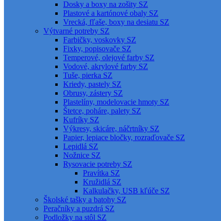
Dosky a boxy na zošity SZ
Plastové a kartónové obaly SZ
Vrecká, fľaše, boxy na desiatu SZ
Výtvarné potreby SZ
Farbičky, voskovky SZ
Fixky, popisovače SZ
Temperové, olejové farby SZ
Vodové, akrylové farby SZ
Tuše, pierka SZ
Kriedy, pastely SZ
Obrusy, zástery SZ
Plastelíny, modelovacie hmoty SZ
Štetce, poháre, palety SZ
Kufríky SZ
Výkresy, skicáre, náčrtníky SZ
Papier, lepiace bločky, rozraďovače SZ
Lepidlá SZ
Nožnice SZ
Rysovacie potreby SZ
Pravítka SZ
Kružidlá SZ
Kalkulačky, USB kľúče SZ
Školské tašky a batohy SZ
Peračníky a puzdrá SZ
Podložky na stôl SZ