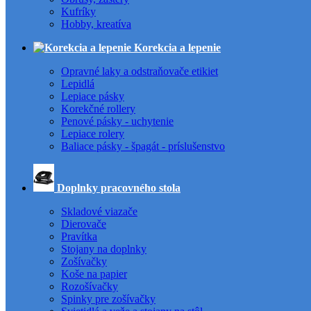
Kufríky
Hobby, kreatíva
Korekcia a lepenie
Opravné laky a odstraňovače etikiet
Lepidlá
Lepiace pásky
Korekčné rollery
Penové pásky - uchytenie
Lepiace rolery
Baliace pásky - špagát - príslušenstvo
Doplnky pracovného stola
Skladové viazače
Dierovače
Pravítka
Stojany na doplnky
Zošívačky
Koše na papier
Rozošívačky
Spinky pre zošívačky