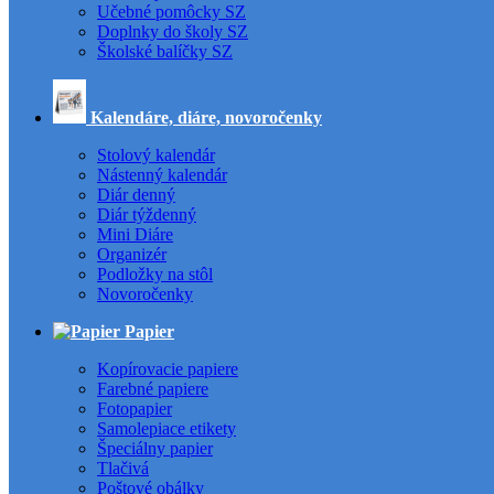
Učebné pomôcky SZ
Doplnky do školy SZ
Školské balíčky SZ
Kalendáre, diáre, novoročenky
Stolový kalendár
Nástenný kalendár
Diár denný
Diár týždenný
Mini Diáre
Organizér
Podložky na stôl
Novoročenky
Papier
Kopírovacie papiere
Farebné papiere
Fotopapier
Samolepiace etikety
Špeciálny papier
Tlačivá
Poštové obálky