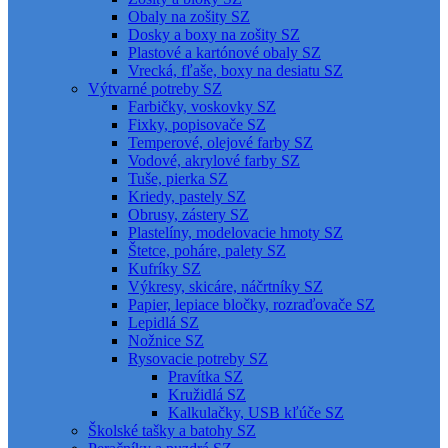
Obaly na zošity SZ
Dosky a boxy na zošity SZ
Plastové a kartónové obaly SZ
Vrecká, fľaše, boxy na desiatu SZ
Výtvarné potreby SZ
Farbičky, voskovky SZ
Fixky, popisovače SZ
Temperové, olejové farby SZ
Vodové, akrylové farby SZ
Tuše, pierka SZ
Kriedy, pastely SZ
Obrusy, zástery SZ
Plastelíny, modelovacie hmoty SZ
Štetce, poháre, palety SZ
Kufríky SZ
Výkresy, skicáre, náčrtníky SZ
Papier, lepiace bločky, rozraďovače SZ
Lepidlá SZ
Nožnice SZ
Rysovacie potreby SZ
Pravítka SZ
Kružidlá SZ
Kalkulačky, USB kľúče SZ
Školské tašky a batohy SZ