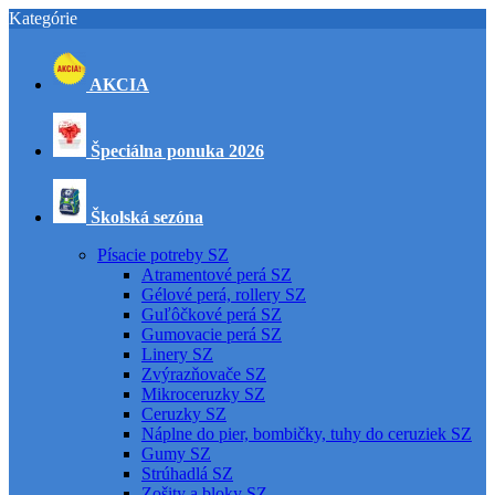
Kategórie
AKCIA
Špeciálna ponuka 2026
Školská sezóna
Písacie potreby SZ
Atramentové perá SZ
Gélové perá, rollery SZ
Guľôčkové perá SZ
Gumovacie perá SZ
Linery SZ
Zvýrazňovače SZ
Mikroceruzky SZ
Ceruzky SZ
Náplne do pier, bombičky, tuhy do ceruziek SZ
Gumy SZ
Strúhadlá SZ
Zošity a bloky SZ