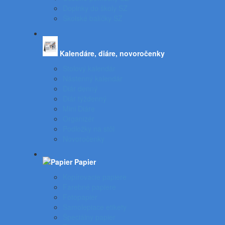
Doplnky do školy SZ
Školské balíčky SZ
Kalendáre, diáre, novoročenky
Stolový kalendár
Nástenný kalendár
Diár denný
Diár týždenný
Mini Diáre
Organizér
Podložky na stôl
Novoročenky
Papier
Kopírovacie papiere
Farebné papiere
Fotopapier
Samolepiace etikety
Špeciálny papier