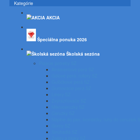
Kategórie
AKCIA
Špeciálna ponuka 2026
Školská sezóna
Písacie potreby SZ
Atramentové perá SZ
Gélové perá, rollery SZ
Guľôčkové perá SZ
Gumovacie perá SZ
Linery SZ
Zvýrazňovače SZ
Mikroceruzky SZ
Ceruzky SZ
Náplne do pier, bombičky, tuhy do ceruziek 
Gumy SZ
Strúhadlá SZ
Zošity a bloky SZ