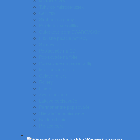
Mikroceruzky
Tuhy do mikroceruziek
Ceruzky
Strúhadlá a gumy
Kružidlá a versatilky
Gulôčkové pera SWAROVSKI®
Luxusné písacie potreby
Súprava pier
Popisovače na CD
Popisovače na fólie
Popisovače na papier a flip
Multifunkčné perá
Gélové rollery
Rollery
Linery
Zvýrazňovače
Lakové popisovače
Permanentné popisovače
Stierateľné popisovače
Náplne do pier
Plniace pero