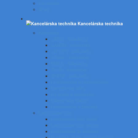
Panasonic
Sharp
Kancelárska technika
Kalkulačky
CASIO - kalkulačky
CANON - kalkulačky
CITIZEN - kalkulačky
COMIX - kalkulačky
EMILE - kalkulačky
TOOR - kalkulačky
SHARP - kalkulačky
Príslušenstvo ku kalkulačkám
Kancelárske váhy
UV tester a eurotester
Etiketovacie kliešte
Predlžovačky a žiarovky
Laminovacie fólie
Laminovacie fólie lesklé
Laminovacie fólie matné
Laminovanie za studena
Krúžková väzba a skladače listov