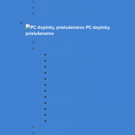
Závesné obaly
Tubusy
Otáčacie stojany a vozíky
PC doplnky,
príslušenstvo
Organizácia káblov
Archivačné média
Diskety a Zip
Puzdrá a tašky na CD
DVD R/RW
CD - R
CD - RW
BLU - RAY médiá
Obaly a vrecká na CD
Archivácia CD/DVD
Stojany na CD
Samolepiace etikety na CD a DVD
USB kľúče, pamäťové karty, pevné disky
Stojany pre PC
Podložky a opierky
Držiaky k PC