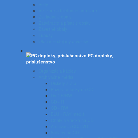
Sejfy
Vizitkáre a telefónne adresáre
Zakladacie obaly
Zatváracie a písacie dosky
Závesné obaly
Tubusy
Otáčacie stojany a vozíky
PC doplnky,
príslušenstvo
Organizácia káblov
Archivačné média
Diskety a Zip
Puzdrá a tašky na CD
DVD R/RW
CD - R
CD - RW
BLU - RAY médiá
Obaly a vrecká na CD
Archivácia CD/DVD
Stojany na CD