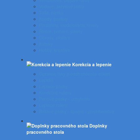
Temperové, olejové farby
Vodové, akrylové farby
Tuše, pierka
Kriedy, pastely
Plastelíny, modelovacie hmoty
Štetce, poháre, palety
Obrusy, zástery
Kufríky
Hobby, kreatíva
Korekcia a lepenie
Opravné laky a odstraňovače etikiet
Lepidlá
Lepiace pásky
Korekčné rollery
Penové pásky - uchytenie
Lepiace rolery
Baliace pásky - špagát - príslušenstvo
Doplnky
pracovného stola