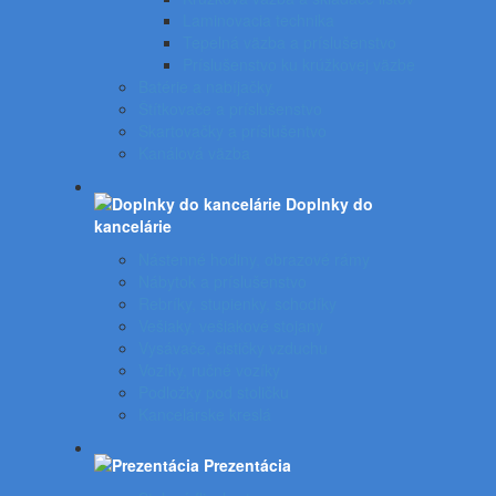
Laminovacia technika
Tepelná väzba a príslušenstvo
Príslušenstvo ku krúžkovej väzbe
Batérie a nabíjačky
Štítkovače a príslušenstvo
Skartovačky a príslušentvo
Kanálová väzba
Doplnky do
kancelárie
Nástenné hodiny, obrazové rámy
Nábytok a príslušenstvo
Rebríky, stupienky, schodíky
Vešiaky, vešiakové stojany
Vysávače, čističky vzduchu
Vozíky, ručné vozíky
Podložky pod stoličku
Kancelárske kreslá
Prezentácia