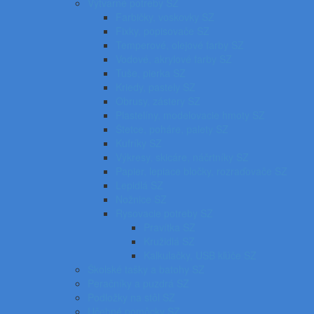
Výtvarné potreby SZ
Farbičky, voskovky SZ
Fixky, popisovače SZ
Temperové, olejové farby SZ
Vodové, akrylové farby SZ
Tuše, pierka SZ
Kriedy, pastely SZ
Obrusy, zástery SZ
Plastelíny, modelovacie hmoty SZ
Štetce, poháre, palety SZ
Kufríky SZ
Výkresy, skicáre, náčrtníky SZ
Papier, lepiace bločky, rozraďovače SZ
Lepidlá SZ
Nožnice SZ
Rysovacie potreby SZ
Pravítka SZ
Kružidlá SZ
Kalkulačky, USB kľúče SZ
Školské tašky a batohy SZ
Peračníky a puzdrá SZ
Podložky na stôl SZ
Učebné pomôcky SZ