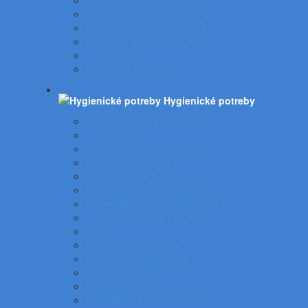
Lekárničky
Ochranné pomôcky na nohy
Ochranné pomôcky na ruky
Ochranné pomôcky na hlavu
Ochranný odev
Výstražné značenie
Hygienické potreby
Servítky - utierky a zásobníky
Autokozmetika
Toaletné papiere a zásobníky
Čistiace prostriedky
Prostriedky na hygienu rúk
Dezinfekcia
Prostriedky na umývanie riadu
Čistiace prostriedky do WC
Pranie
Osviežovače vzduchu
Doplnky na upratovanie
Vedrá - mopy
Koše do kuchynky
Odpadkové koše, popolníky