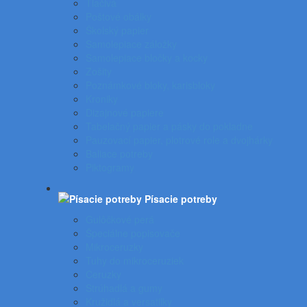
Tlačivá
Poštové obálky
Školský papier
Samolepiace záložky
Samolepiace bločky a kocky
Zošity
Poznámkové bloky, karisbloky
Kroniky
Dizajnové papiere
Tabelačný papier a pásky do pokladne
Pauzovací papier, plotrové role a dvojhárky
Baliace potreby
Piktogramy
Písacie potreby
Gulôčkové perá
Špeciálne popisovače
Mikroceruzky
Tuhy do mikroceruziek
Ceruzky
Strúhadlá a gumy
Kružidlá a versatilky