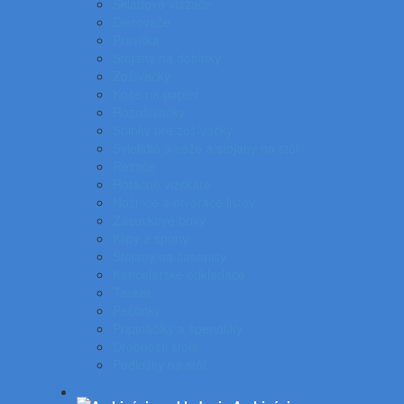
Skladové viazače
Dierovače
Pravítka
Stojany na doplnky
Zošívačky
Koše na papier
Rozošívačky
Spinky pre zošívačky
Svietidlá a veže a stojany na stôl
Rezače
Rotačné vizitkáre
Nožnice a otvárače listov
Zásuvkové boxy
Klipy a spony
Stojany na časopisy
Kancelárske odkladače
Tacker
Pečiatky
Pripináčiky a špendlíky
Drobnosti stola
Podložky na stôl