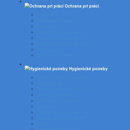
Ochrana pri práci
Prvá pomoc
Bezpečnostné prvky
Lekárničky
Ochranné pomôcky na nohy
Ochranné pomôcky na ruky
Ochranné pomôcky na hlavu
Ochranný odev
Výstražné značenie
Hygienické potreby
Servítky - utierky a zásobníky
Autokozmetika
Toaletné papiere a zásobníky
Čistiace prostriedky
Prostriedky na hygienu rúk
Dezinfekcia
Prostriedky na umývanie riadu
Čistiace prostriedky do WC
Pranie
Osviežovače vzduchu