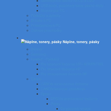
Samolepiace etikety na CD a DVD
USB kľúče, pamäťové karty, pevné disky
Stojany pre PC
Podložky a opierky
Držiaky k PC
Príslušenstvo k PC
Čistiace prostriedky
Náplne, tonery, pásky
Brother
Samsung
Hewlett - Packard
Pre laserové tlačiarne HP - KOMPATIBIL
Pre laserové tlačiarne HP
Pre atramentové tlačiarne HP
Canon
CANON atramentové tlačiarne
CANON laserové zariadenia
Epson
EPSON atramentové tlačiarne
Pásky
Do písacích strojov