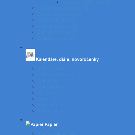
Kalkulačky, USB kľúče SZ
Školské tašky a batohy SZ
Peračníky a puzdrá SZ
Podložky na stôl SZ
Učebné pomôcky SZ
Doplnky do školy SZ
Školské balíčky SZ
Kalendáre, diáre, novoročenky
Stolový kalendár
Nástenný kalendár
Diár denný
Diár týždenný
Mini Diáre
Organizér
Podložky na stôl
Novoročenky
Papier
Kopírovacie papiere