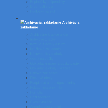
Pripináčiky a špendlíky
Drobnosti stola
Podložky na stôl
Archivácia,
zakladanie
Archivačné krabice a klip
Indexové značky
Kožené aktovky a kufre
Krúžkové zakladače
Násuvné lišty a obaly
Obaly na zošity
Odkladacie mapy a dosky papier
Odkladacie obaly - krabice
Pákové zakladače
Plastové obaly
Podpisové a katalógove knihy
Pokladničky a skrinky
Portfóliá
Rozraďovače
Rýchloviazače
Samolepiace vrecká