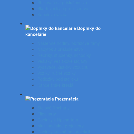
Štítkovače a príslušenstvo
Skartovačky a príslušentvo
Kanálová väzba
Doplnky do
kancelárie
Nástenné hodiny, obrazové rámy
Nábytok a príslušenstvo
Rebríky, stupienky, schodíky
Vešiaky, vešiakové stojany
Vysávače, čističky vzduchu
Vozíky, ručné vozíky
Podložky pod stoličku
Kancelárske kreslá
Prezentácia
Stolové flipcharty
Flipcharty
Doplnky k flipchartom
Multimediálne projektory
Doplnky ku spätnej projekcii