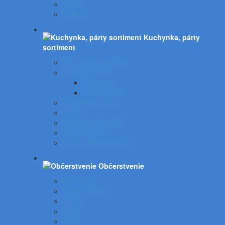
Vrecia
Rohože
Kuchynka, párty
sortiment
EKO gastro produkty
Párty sortiment
Halloween
Plastový riad
Potravinové obaly
Tašky
Potravinové vrecká
Servírovanie
Kuchynské spotrebiče
Občerstvenie
Minerálky
Nealko nápoje
Džúsy
Káva
Čaje