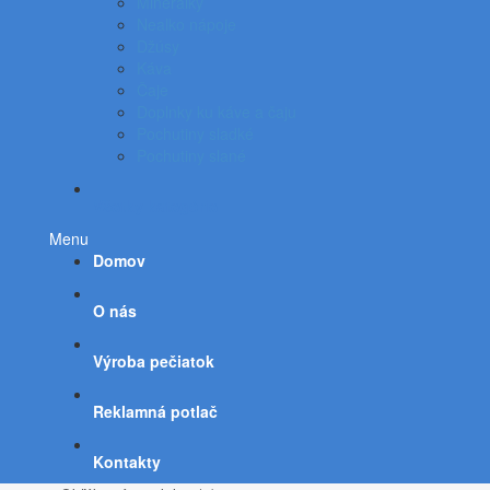
Minerálky
Nealko nápoje
Džúsy
Káva
Čaje
Doplnky ku káve a čaju
Pochutiny sladké
Pochutiny slané
Všetky kategórie
Menu
Domov
O nás
Výroba pečiatok
Reklamná potlač
Kontakty