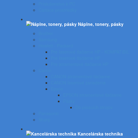
Príslušenstvo k PC
Čistiace prostriedky
Náplne, tonery, pásky
Brother
Samsung
Hewlett - Packard
Pre laserové tlačiarne HP - KOMPATIBIL
Pre laserové tlačiarne HP
Pre atramentové tlačiarne HP
Canon
CANON atramentové tlačiarne
CANON laserové zariadenia
Epson
EPSON atramentové tlačiarne
Pásky
Do písacích strojov
Panasonic
Sharp
Kancelárska technika