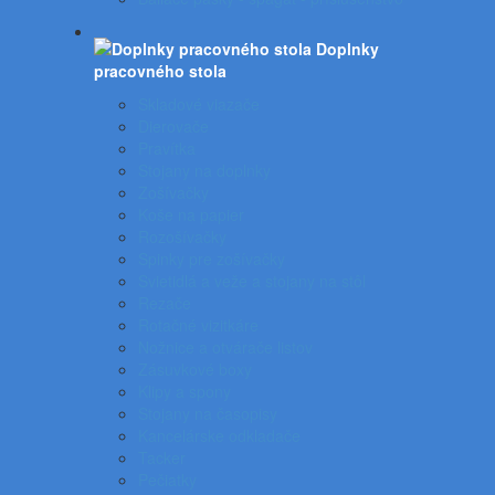
Doplnky
pracovného stola
Skladové viazače
Dierovače
Pravítka
Stojany na doplnky
Zošívačky
Koše na papier
Rozošívačky
Spinky pre zošívačky
Svietidlá a veže a stojany na stôl
Rezače
Rotačné vizitkáre
Nožnice a otvárače listov
Zásuvkové boxy
Klipy a spony
Stojany na časopisy
Kancelárske odkladače
Tacker
Pečiatky