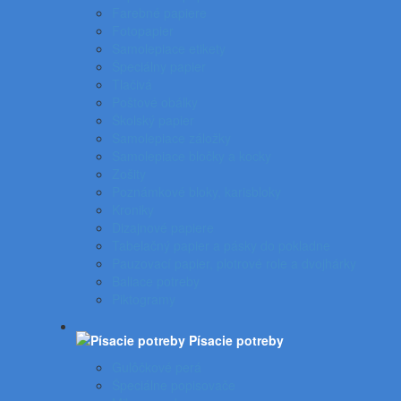
Farebné papiere
Fotopapier
Samolepiace etikety
Špeciálny papier
Tlačivá
Poštové obálky
Školský papier
Samolepiace záložky
Samolepiace bločky a kocky
Zošity
Poznámkové bloky, karisbloky
Kroniky
Dizajnové papiere
Tabelačný papier a pásky do pokladne
Pauzovací papier, plotrové role a dvojhárky
Baliace potreby
Piktogramy
Písacie potreby
Gulôčkové perá
Špeciálne popisovače