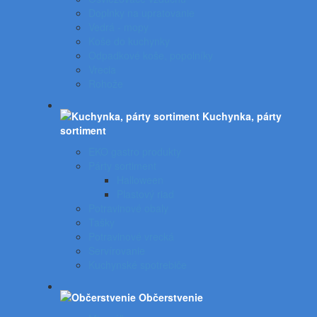
Doplnky na upratovanie
Vedrá - mopy
Koše do kuchynky
Odpadkové koše, popolníky
Vrecia
Rohože
Kuchynka, párty
sortiment
EKO gastro produkty
Párty sortiment
Halloween
Plastový riad
Potravinové obaly
Tašky
Potravinové vrecká
Servírovanie
Kuchynské spotrebiče
Občerstvenie