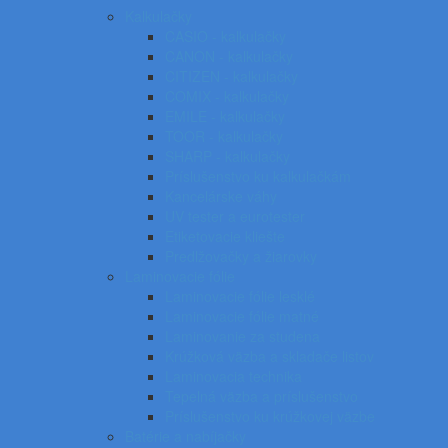
Kalkulačky
CASIO - kalkulačky
CANON - kalkulačky
CITIZEN - kalkulačky
COMIX - kalkulačky
EMILE - kalkulačky
TOOR - kalkulačky
SHARP - kalkulačky
Príslušenstvo ku kalkulačkám
Kancelárske váhy
UV tester a eurotester
Etiketovacie kliešte
Predlžovačky a žiarovky
Laminovacie fólie
Laminovacie fólie lesklé
Laminovacie fólie matné
Laminovanie za studena
Krúžková väzba a skladače listov
Laminovacia technika
Tepelná väzba a príslušenstvo
Príslušenstvo ku krúžkovej väzbe
Batérie a nabíjačky