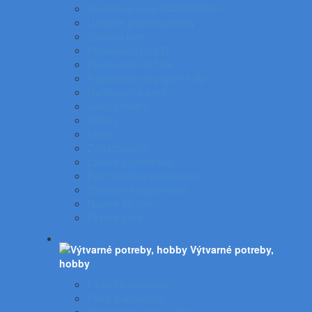
Gulôčkové pera SWAROVSKI®
Luxusné písacie potreby
Súprava pier
Popisovače na CD
Popisovače na fólie
Popisovače na papier a flip
Multifunkčné perá
Gélové rollery
Rollery
Linery
Zvýrazňovače
Lakové popisovače
Permanentné popisovače
Stierateľné popisovače
Náplne do pier
Plniace pero
Výtvarné potreby,
hobby
Farbičky, voskovky
Fixky, popisovače