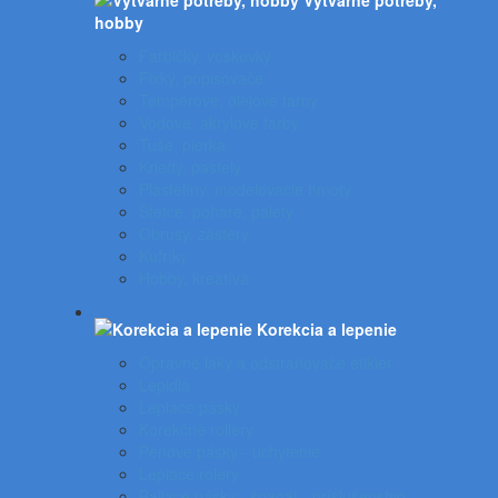
Výtvarné potreby,
hobby
Farbičky, voskovky
Fixky, popisovače
Temperové, olejové farby
Vodové, akrylové farby
Tuše, pierka
Kriedy, pastely
Plastelíny, modelovacie hmoty
Štetce, poháre, palety
Obrusy, zástery
Kufríky
Hobby, kreatíva
Korekcia a lepenie
Opravné laky a odstraňovače etikiet
Lepidlá
Lepiace pásky
Korekčné rollery
Penové pásky - uchytenie
Lepiace rolery
Baliace pásky - špagát - príslušenstvo