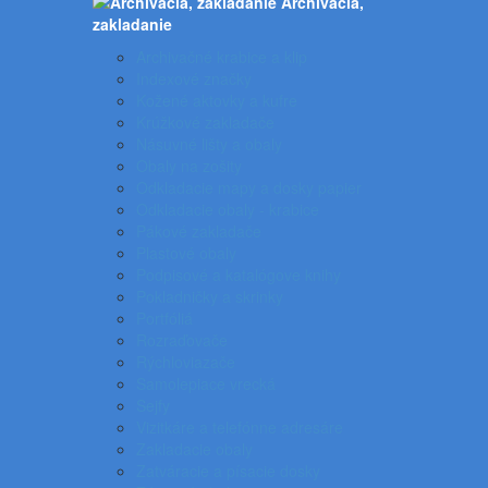
Archivácia,
zakladanie
Archivačné krabice a klip
Indexové značky
Kožené aktovky a kufre
Krúžkové zakladače
Násuvné lišty a obaly
Obaly na zošity
Odkladacie mapy a dosky papier
Odkladacie obaly - krabice
Pákové zakladače
Plastové obaly
Podpisové a katalógove knihy
Pokladničky a skrinky
Portfóliá
Rozraďovače
Rýchloviazače
Samolepiace vrecká
Sejfy
Vizitkáre a telefónne adresáre
Zakladacie obaly
Zatváracie a písacie dosky