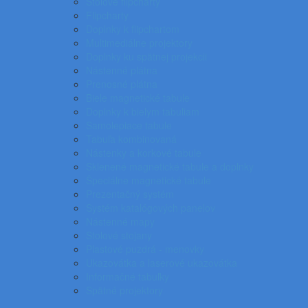
Stolové flipcharty
Flipcharty
Doplnky k flipchartom
Multimediálne projektory
Doplnky ku spätnej projekcii
Nástenné plátna
Prenosné plátna
Biele magnetické tabule
Doplnky k bielym tabuliam
Samolepiace tabule
Tabuľa kombinovaná
Nástenky a korkové tabule
Sklenené magnetické tabule a doplnky
Špeciálne magnetické tabule
Prezentačný systém
Systém katalógových panelov
Nástenné mapy
Stolové stojany
Plastové puzdrá - menovky
Ukazovátka a laserové ukazovátka
Informačné tabuľky
Spätné projektory