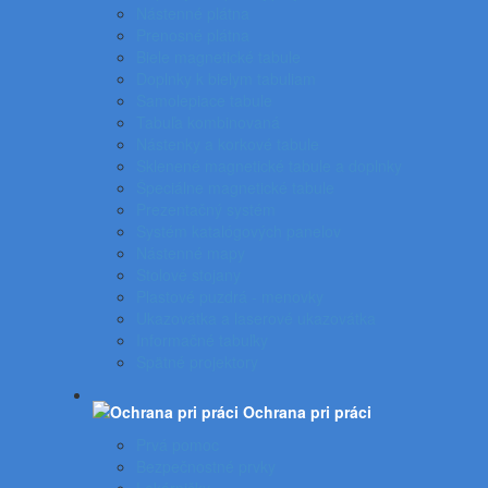
Nástenné plátna
Prenosné plátna
Biele magnetické tabule
Doplnky k bielym tabuliam
Samolepiace tabule
Tabuľa kombinovaná
Nástenky a korkové tabule
Sklenené magnetické tabule a doplnky
Špeciálne magnetické tabule
Prezentačný systém
Systém katalógových panelov
Nástenné mapy
Stolové stojany
Plastové puzdrá - menovky
Ukazovátka a laserové ukazovátka
Informačné tabuľky
Spätné projektory
Ochrana pri práci
Prvá pomoc
Bezpečnostné prvky