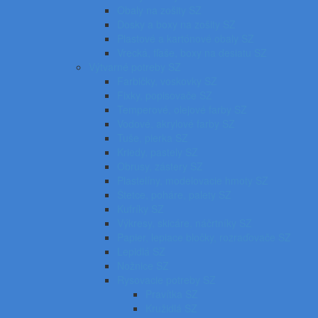
Obaly na zošity SZ
Dosky a boxy na zošity SZ
Plastové a kartónové obaly SZ
Vrecká, fľaše, boxy na desiatu SZ
Výtvarné potreby SZ
Farbičky, voskovky SZ
Fixky, popisovače SZ
Temperové, olejové farby SZ
Vodové, akrylové farby SZ
Tuše, pierka SZ
Kriedy, pastely SZ
Obrusy, zástery SZ
Plastelíny, modelovacie hmoty SZ
Štetce, poháre, palety SZ
Kufríky SZ
Výkresy, skicáre, náčrtníky SZ
Papier, lepiace bločky, rozraďovače SZ
Lepidlá SZ
Nožnice SZ
Rysovacie potreby SZ
Pravítka SZ
Kružidlá SZ