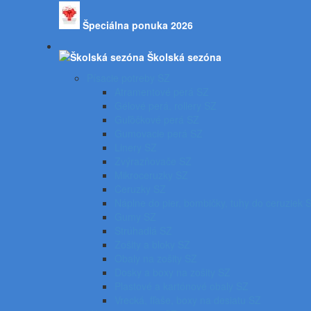
Špeciálna ponuka 2026
Školská sezóna
Písacie potreby SZ
Atramentové perá SZ
Gélové perá, rollery SZ
Guľôčkové perá SZ
Gumovacie perá SZ
Linery SZ
Zvýrazňovače SZ
Mikroceruzky SZ
Ceruzky SZ
Náplne do pier, bombičky, tuhy do ceruziek 
Gumy SZ
Strúhadlá SZ
Zošity a bloky SZ
Obaly na zošity SZ
Dosky a boxy na zošity SZ
Plastové a kartónové obaly SZ
Vrecká, fľaše, boxy na desiatu SZ