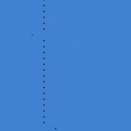
Zošity a bloky SZ
Obaly na zošity SZ
Dosky a boxy na zošity SZ
Plastové a kartónové obaly SZ
Vrecká, fľaše, boxy na desiatu SZ
Výtvarné potreby SZ
Farbičky, voskovky SZ
Fixky, popisovače SZ
Temperové, olejové farby SZ
Vodové, akrylové farby SZ
Tuše, pierka SZ
Kriedy, pastely SZ
Obrusy, zástery SZ
Plastelíny, modelovacie hmoty SZ
Štetce, poháre, palety SZ
Kufríky SZ
Výkresy, skicáre, náčrtníky SZ
Papier, lepiace bločky, rozraďovače SZ
Lepidlá SZ
Nožnice SZ
Rysovacie potreby SZ
Pravítka SZ