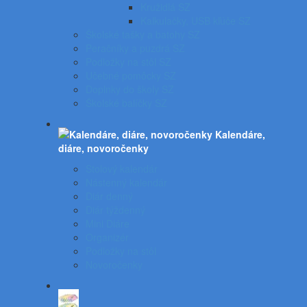
Kružidlá SZ
Kalkulačky, USB kľúče SZ
Školské tašky a batohy SZ
Peračníky a puzdrá SZ
Podložky na stôl SZ
Učebné pomôcky SZ
Doplnky do školy SZ
Školské balíčky SZ
Kalendáre,
diáre, novoročenky
Stolový kalendár
Nástenný kalendár
Diár denný
Diár týždenný
Mini Diáre
Organizér
Podložky na stôl
Novoročenky