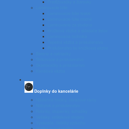
Predlžovačky a žiarovky
Laminovacie fólie
Laminovacie fólie lesklé
Laminovacie fólie matné
Laminovanie za studena
Krúžková väzba a skladače listov
Laminovacia technika
Tepelná väzba a príslušenstvo
Príslušenstvo ku krúžkovej väzbe
Batérie a nabíjačky
Štítkovače a príslušenstvo
Skartovačky a príslušentvo
Kanálová väzba
Doplnky do kancelárie
Nástenné hodiny, obrazové rámy
Nábytok a príslušenstvo
Rebríky, stupienky, schodíky
Vešiaky, vešiakové stojany
Vysávače, čističky vzduchu
Vozíky, ručné vozíky