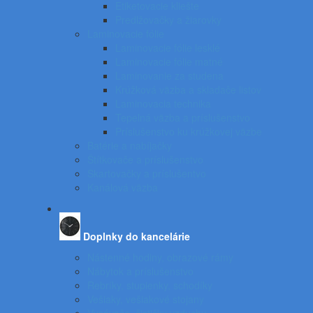
Etiketovacie kliešte
Predlžovačky a žiarovky
Laminovacie fólie
Laminovacie fólie lesklé
Laminovacie fólie matné
Laminovanie za studena
Krúžková väzba a skladače listov
Laminovacia technika
Tepelná väzba a príslušenstvo
Príslušenstvo ku krúžkovej väzbe
Batérie a nabíjačky
Štítkovače a príslušenstvo
Skartovačky a príslušentvo
Kanálová väzba
Doplnky do kancelárie
Nástenné hodiny, obrazové rámy
Nábytok a príslušenstvo
Rebríky, stupienky, schodíky
Vešiaky, vešiakové stojany