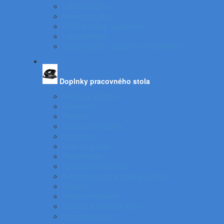
Lepiace pásky
Korekčné rollery
Penové pásky - uchytenie
Lepiace rolery
Baliace pásky - špagát - príslušenstvo
Doplnky pracovného stola
Skladové viazače
Dierovače
Pravítka
Stojany na doplnky
Zošívačky
Koše na papier
Rozošívačky
Spinky pre zošívačky
Svietidlá a veže a stojany na stôl
Rezače
Rotačné vizitkáre
Nožnice a otvárače listov
Zásuvkové boxy