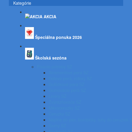
Kategórie
AKCIA
Špeciálna ponuka 2026
Školská sezóna
Písacie potreby SZ
Atramentové perá SZ
Gélové perá, rollery SZ
Guľôčkové perá SZ
Gumovacie perá SZ
Linery SZ
Zvýrazňovače SZ
Mikroceruzky SZ
Ceruzky SZ
Náplne do pier, bombičky, tuhy do ceruziek 
Gumy SZ
Strúhadlá SZ