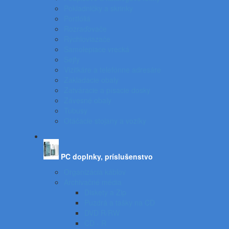
Pokladničky a skrinky
Portfóliá
Rozraďovače
Rýchloviazače
Samolepiace vrecká
Sejfy
Vizitkáre a telefónne adresáre
Zakladacie obaly
Zatváracie a písacie dosky
Závesné obaly
Tubusy
Otáčacie stojany a vozíky
PC doplnky, príslušenstvo
Organizácia káblov
Archivačné média
Diskety a Zip
Puzdrá a tašky na CD
DVD R/RW
CD - R