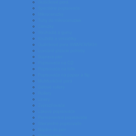
Gulôčkové perá
Špeciálne popisovače
Mikroceruzky
Tuhy do mikroceruziek
Ceruzky
Strúhadlá a gumy
Kružidlá a versatilky
Gulôčkové pera SWAROVSKI®
Luxusné písacie potreby
Súprava pier
Popisovače na CD
Popisovače na fólie
Popisovače na papier a flip
Multifunkčné perá
Gélové rollery
Rollery
Linery
Zvýrazňovače
Lakové popisovače
Permanentné popisovače
Stierateľné popisovače
Náplne do pier
Plniace pero