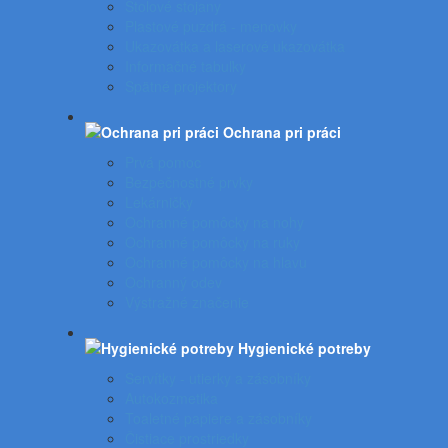
Stolové stojany
Plastové puzdrá - menovky
Ukazovátka a laserové ukazovátka
Informačné tabuľky
Spätné projektory
Ochrana pri práci
Prvá pomoc
Bezpečnostné prvky
Lekárničky
Ochranné pomôcky na nohy
Ochranné pomôcky na ruky
Ochranné pomôcky na hlavu
Ochranný odev
Výstražné značenie
Hygienické potreby
Servítky - utierky a zásobníky
Autokozmetika
Toaletné papiere a zásobníky
Čistiace prostriedky