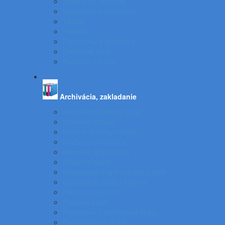
Stojany na časopisy
Kancelárske odkladače
Tacker
Pečiatky
Pripináčiky a špendlíky
Drobnosti stola
Podložky na stôl
Archivácia, zakladanie
Archivačné krabice a klip
Indexové značky
Kožené aktovky a kufre
Krúžkové zakladače
Násuvné lišty a obaly
Obaly na zošity
Odkladacie mapy a dosky papier
Odkladacie obaly - krabice
Pákové zakladače
Plastové obaly
Podpisové a katalógove knihy
Pokladničky a skrinky