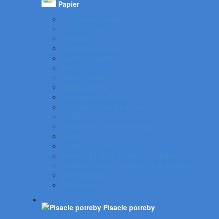
Papier
Kopírovacie papiere
Farebné papiere
Fotopapier
Samolepiace etikety
Špeciálny papier
Tlačivá
Poštové obálky
Školský papier
Samolepiace záložky
Samolepiace bločky a kocky
Zošity
Poznámkové bloky, karisbloky
Kroniky
Dizajnové papiere
Tabelačný papier a pásky do pokladne
Pauzovací papier, plotrové role a dvojhárky
Baliace potreby
Piktogramy
Písacie potreby