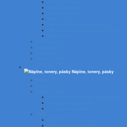
BLU - RAY médiá
Obaly a vrecká na CD
Archivácia CD/DVD
Stojany na CD
Samolepiace etikety na CD a DVD
USB kľúče, pamäťové karty, pevné disky
Stojany pre PC
Podložky a opierky
Držiaky k PC
Príslušenstvo k PC
Čistiace prostriedky
Náplne, tonery, pásky
Brother
Samsung
Hewlett - Packard
Pre laserové tlačiarne HP - KOMPATIBIL
Pre laserové tlačiarne HP
Pre atramentové tlačiarne HP
Canon
CANON atramentové tlačiarne
CANON laserové zariadenia