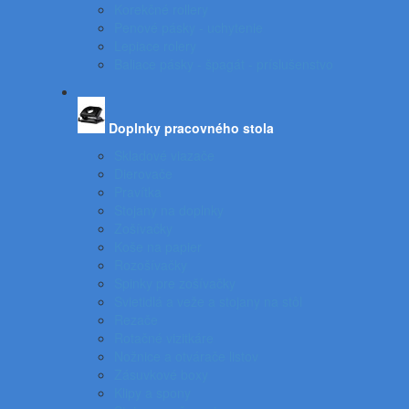
Korekčné rollery
Penové pásky - uchytenie
Lepiace rolery
Baliace pásky - špagát - príslušenstvo
Doplnky pracovného stola
Skladové viazače
Dierovače
Pravítka
Stojany na doplnky
Zošívačky
Koše na papier
Rozošívačky
Spinky pre zošívačky
Svietidlá a veže a stojany na stôl
Rezače
Rotačné vizitkáre
Nožnice a otvárače listov
Zásuvkové boxy
Klipy a spony