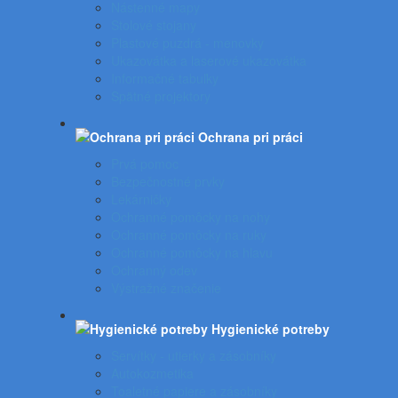
Nástenné mapy
Stolové stojany
Plastové puzdrá - menovky
Ukazovátka a laserové ukazovátka
Informačné tabuľky
Spätné projektory
Ochrana pri práci
Prvá pomoc
Bezpečnostné prvky
Lekárničky
Ochranné pomôcky na nohy
Ochranné pomôcky na ruky
Ochranné pomôcky na hlavu
Ochranný odev
Výstražné značenie
Hygienické potreby
Servítky - utierky a zásobníky
Autokozmetika
Toaletné papiere a zásobníky