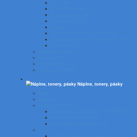
CD - RW
BLU - RAY médiá
Obaly a vrecká na CD
Archivácia CD/DVD
Stojany na CD
Samolepiace etikety na CD a DVD
USB kľúče, pamäťové karty, pevné disky
Stojany pre PC
Podložky a opierky
Držiaky k PC
Príslušenstvo k PC
Čistiace prostriedky
Náplne, tonery, pásky
Brother
Samsung
Hewlett - Packard
Pre laserové tlačiarne HP - KOMPATIBIL
Pre laserové tlačiarne HP
Pre atramentové tlačiarne HP
Canon
CANON atramentové tlačiarne