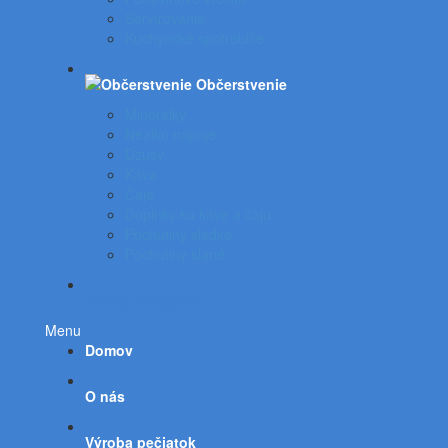
Servírovanie
Kuchynské spotrebiče
Občerstvenie
Minerálky
Nealko nápoje
Džúsy
Káva
Čaje
Doplnky ku káve a čaju
Pochutiny sladké
Pochutiny slané
Všetky kategórie
Menu
Domov
O nás
Výroba pečiatok