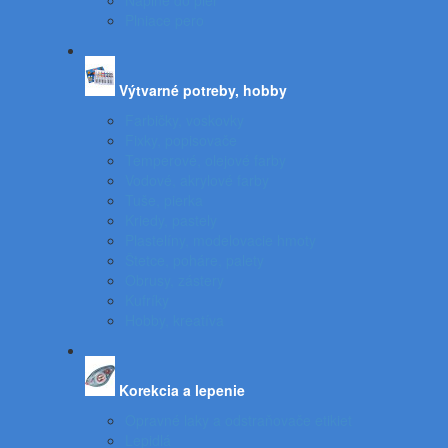
Náplne do pier
Plniace pero
Výtvarné potreby, hobby
Farbičky, voskovky
Fixky, popisovače
Temperové, olejové farby
Vodové, akrylové farby
Tuše, pierka
Kriedy, pastely
Plastelíny, modelovacie hmoty
Štetce, poháre, palety
Obrusy, zástery
Kufríky
Hobby, kreatíva
Korekcia a lepenie
Opravné laky a odstraňovače etikiet
Lepidlá