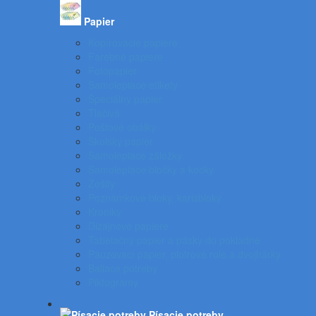
Papier
Kopírovacie papiere
Farebné papiere
Fotopapier
Samolepiace etikety
Špeciálny papier
Tlačivá
Poštové obálky
Školský papier
Samolepiace záložky
Samolepiace bločky a kocky
Zošity
Poznámkové bloky, karisbloky
Kroniky
Dizajnové papiere
Tabelačný papier a pásky do pokladne
Pauzovací papier, plotrové role a dvojhárky
Baliace potreby
Piktogramy
Písacie potreby