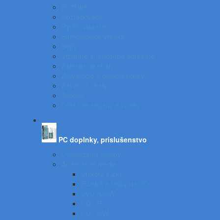
Portfóliá
Rozraďovače
Rýchloviazače
Samolepiace vrecká
Sejfy
Vizitkáre a telefónne adresáre
Zakladacie obaly
Zatváracie a písacie dosky
Závesné obaly
Tubusy
Otáčacie stojany a vozíky
PC doplnky, príslušenstvo
Organizácia káblov
Archivačné média
Diskety a Zip
Puzdrá a tašky na CD
DVD R/RW
CD - R
CD - RW