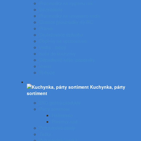
Prostriedky na hygienu rúk
Dezinfekcia
Prostriedky na umývanie riadu
Čistiace prostriedky do WC
Pranie
Osviežovače vzduchu
Doplnky na upratovanie
Vedrá - mopy
Koše do kuchynky
Odpadkové koše, popolníky
Vrecia
Rohože
Kuchynka, párty
sortiment
EKO gastro produkty
Párty sortiment
Halloween
Plastový riad
Potravinové obaly
Tašky
Potravinové vrecká