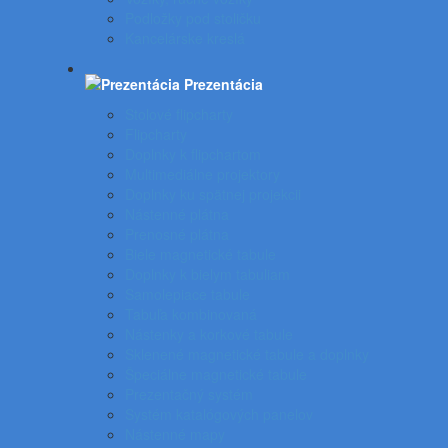
Podložky pod stoličku
Kancelárske kreslá
Prezentácia
Stolové flipcharty
Flipcharty
Doplnky k flipchartom
Multimediálne projektory
Doplnky ku spätnej projekcii
Nástenné plátna
Prenosné plátna
Biele magnetické tabule
Doplnky k bielym tabuliam
Samolepiace tabule
Tabuľa kombinovaná
Nástenky a korkové tabule
Sklenené magnetické tabule a doplnky
Špeciálne magnetické tabule
Prezentačný systém
Systém katalógových panelov
Nástenné mapy