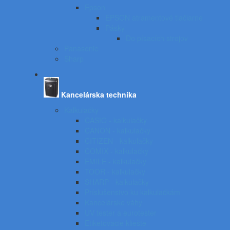
Epson
EPSON atramentové tlačiarne
Pásky
Do písacích strojov
Panasonic
Sharp
Kancelárska technika
Kalkulačky
CASIO - kalkulačky
CANON - kalkulačky
CITIZEN - kalkulačky
COMIX - kalkulačky
EMILE - kalkulačky
TOOR - kalkulačky
SHARP - kalkulačky
Príslušenstvo ku kalkulačkám
Kancelárske váhy
UV tester a eurotester
Etiketovacie kliešte