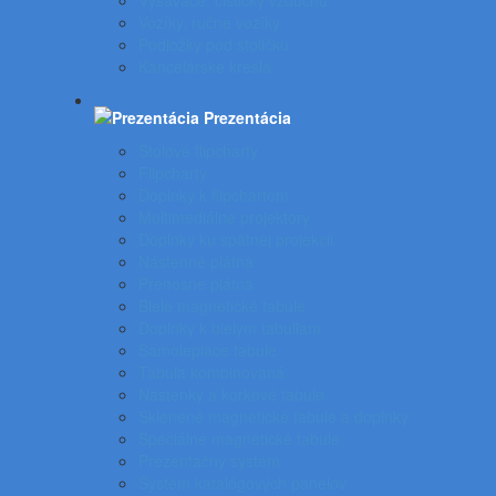
Vysávače, čističky vzduchu
Vozíky, ručné vozíky
Podložky pod stoličku
Kancelárske kreslá
Prezentácia
Stolové flipcharty
Flipcharty
Doplnky k flipchartom
Multimediálne projektory
Doplnky ku spätnej projekcii
Nástenné plátna
Prenosné plátna
Biele magnetické tabule
Doplnky k bielym tabuliam
Samolepiace tabule
Tabuľa kombinovaná
Nástenky a korkové tabule
Sklenené magnetické tabule a doplnky
Špeciálne magnetické tabule
Prezentačný systém
Systém katalógových panelov