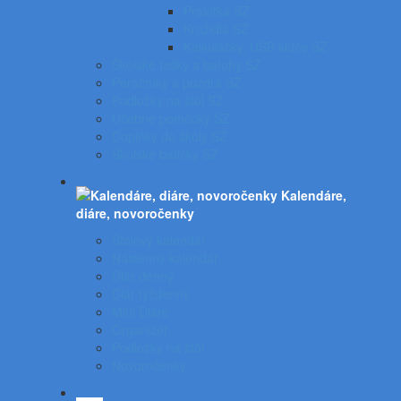
Pravítka SZ
Kružidlá SZ
Kalkulačky, USB kľúče SZ
Školské tašky a batohy SZ
Peračníky a puzdrá SZ
Podložky na stôl SZ
Učebné pomôcky SZ
Doplnky do školy SZ
Školské balíčky SZ
Kalendáre,
diáre, novoročenky
Stolový kalendár
Nástenný kalendár
Diár denný
Diár týždenný
Mini Diáre
Organizér
Podložky na stôl
Novoročenky