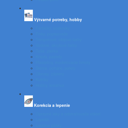
Výtvarné potreby, hobby
Farbičky, voskovky
Fixky, popisovače
Temperové, olejové farby
Vodové, akrylové farby
Tuše, pierka
Kriedy, pastely
Plastelíny, modelovacie hmoty
Štetce, poháre, palety
Obrusy, zástery
Kufríky
Hobby, kreatíva
Korekcia a lepenie
Opravné laky a odstraňovače etikiet
Lepidlá
Lepiace pásky