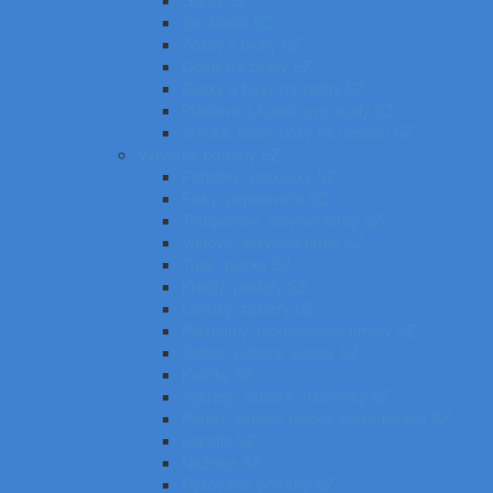
Gumy SZ
Strúhadlá SZ
Zošity a bloky SZ
Obaly na zošity SZ
Dosky a boxy na zošity SZ
Plastové a kartónové obaly SZ
Vrecká, fľaše, boxy na desiatu SZ
Výtvarné potreby SZ
Farbičky, voskovky SZ
Fixky, popisovače SZ
Temperové, olejové farby SZ
Vodové, akrylové farby SZ
Tuše, pierka SZ
Kriedy, pastely SZ
Obrusy, zástery SZ
Plastelíny, modelovacie hmoty SZ
Štetce, poháre, palety SZ
Kufríky SZ
Výkresy, skicáre, náčrtníky SZ
Papier, lepiace bločky, rozraďovače SZ
Lepidlá SZ
Nožnice SZ
Rysovacie potreby SZ