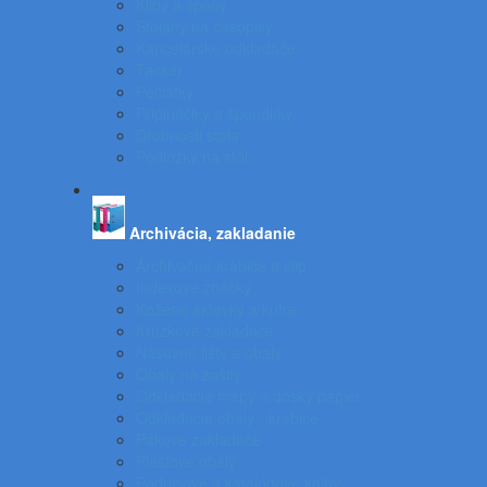
Klipy a spony
Stojany na časopisy
Kancelárske odkladače
Tacker
Pečiatky
Pripináčiky a špendlíky
Drobnosti stola
Podložky na stôl
Archivácia, zakladanie
Archivačné krabice a klip
Indexové značky
Kožené aktovky a kufre
Krúžkové zakladače
Násuvné lišty a obaly
Obaly na zošity
Odkladacie mapy a dosky papier
Odkladacie obaly - krabice
Pákové zakladače
Plastové obaly
Podpisové a katalógove knihy