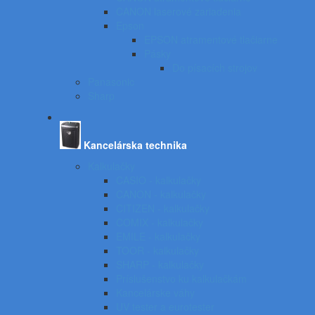
CANON laserové zariadenia
Epson
EPSON atramentové tlačiarne
Pásky
Do písacích strojov
Panasonic
Sharp
Kancelárska technika
Kalkulačky
CASIO - kalkulačky
CANON - kalkulačky
CITIZEN - kalkulačky
COMIX - kalkulačky
EMILE - kalkulačky
TOOR - kalkulačky
SHARP - kalkulačky
Príslušenstvo ku kalkulačkám
Kancelárske váhy
UV tester a eurotester