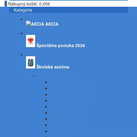
0
Nákupný košík:
0,00€
Kategórie
AKCIA
Špeciálna ponuka 2026
Školská sezóna
Písacie potreby SZ
Atramentové perá SZ
Gélové perá, rollery SZ
Guľôčkové perá SZ
Gumovacie perá SZ
Linery SZ
Zvýrazňovače SZ
Mikroceruzky SZ
Ceruzky SZ
Náplne do pier, bombičky, tuhy do ceruziek 