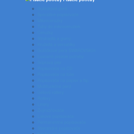
Gulôčkové perá
Špeciálne popisovače
Mikroceruzky
Tuhy do mikroceruziek
Ceruzky
Strúhadlá a gumy
Kružidlá a versatilky
Gulôčkové pera SWAROVSKI®
Luxusné písacie potreby
Súprava pier
Popisovače na CD
Popisovače na fólie
Popisovače na papier a flip
Multifunkčné perá
Gélové rollery
Rollery
Linery
Zvýrazňovače
Lakové popisovače
Permanentné popisovače
Stierateľné popisovače