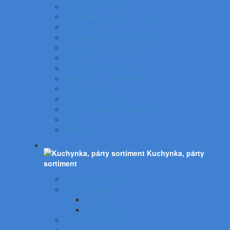
Čistiace prostriedky
Prostriedky na hygienu rúk
Dezinfekcia
Prostriedky na umývanie riadu
Čistiace prostriedky do WC
Pranie
Osviežovače vzduchu
Doplnky na upratovanie
Vedrá - mopy
Koše do kuchynky
Odpadkové koše, popolníky
Vrecia
Rohože
Kuchynka, párty
sortiment
EKO gastro produkty
Párty sortiment
Halloween
Plastový riad
Potravinové obaly