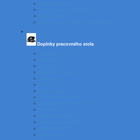
Korekčné rollery
Penové pásky - uchytenie
Lepiace rolery
Baliace pásky - špagát - príslušenstvo
Doplnky pracovného stola
Skladové viazače
Dierovače
Pravítka
Stojany na doplnky
Zošívačky
Koše na papier
Rozošívačky
Spinky pre zošívačky
Svietidlá a veže a stojany na stôl
Rezače
Rotačné vizitkáre
Nožnice a otvárače listov
Zásuvkové boxy
Klipy a spony