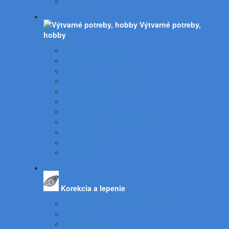
Plniace pero
Výtvarné potreby,
hobby
Farbičky, voskovky
Fixky, popisovače
Temperové, olejové farby
Vodové, akrylové farby
Tuše, pierka
Kriedy, pastely
Plastelíny, modelovacie hmoty
Štetce, poháre, palety
Obrusy, zástery
Kufríky
Hobby, kreatíva
Korekcia a lepenie
Opravné laky a odstraňovače etikiet
Lepidlá
Lepiace pásky