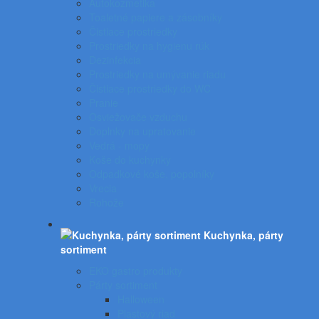
Autokozmetika
Toaletné papiere a zásobníky
Čistiace prostriedky
Prostriedky na hygienu rúk
Dezinfekcia
Prostriedky na umývanie riadu
Čistiace prostriedky do WC
Pranie
Osviežovače vzduchu
Doplnky na upratovanie
Vedrá - mopy
Koše do kuchynky
Odpadkové koše, popolníky
Vrecia
Rohože
Kuchynka, párty
sortiment
EKO gastro produkty
Párty sortiment
Halloween
Plastový riad