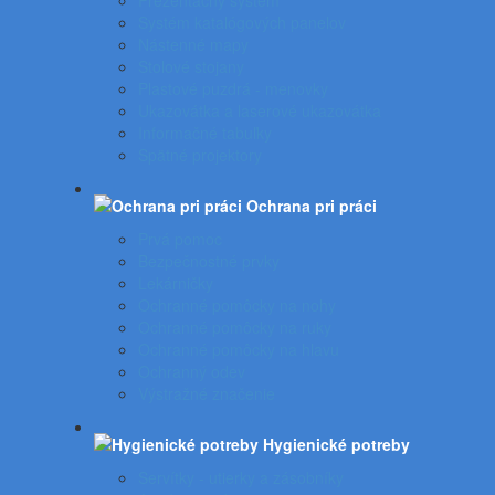
Prezentačný systém
Systém katalógových panelov
Nástenné mapy
Stolové stojany
Plastové puzdrá - menovky
Ukazovátka a laserové ukazovátka
Informačné tabuľky
Spätné projektory
Ochrana pri práci
Prvá pomoc
Bezpečnostné prvky
Lekárničky
Ochranné pomôcky na nohy
Ochranné pomôcky na ruky
Ochranné pomôcky na hlavu
Ochranný odev
Výstražné značenie
Hygienické potreby
Servítky - utierky a zásobníky