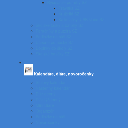
Rysovacie potreby SZ
Pravítka SZ
Kružidlá SZ
Kalkulačky, USB kľúče SZ
Školské tašky a batohy SZ
Peračníky a puzdrá SZ
Podložky na stôl SZ
Učebné pomôcky SZ
Doplnky do školy SZ
Školské balíčky SZ
Kalendáre, diáre, novoročenky
Stolový kalendár
Nástenný kalendár
Diár denný
Diár týždenný
Mini Diáre
Organizér
Podložky na stôl
Novoročenky