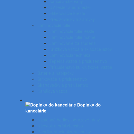
Kancelárske váhy
UV tester a eurotester
Etiketovacie kliešte
Predlžovačky a žiarovky
Laminovacie fólie
Laminovacie fólie lesklé
Laminovacie fólie matné
Laminovanie za studena
Krúžková väzba a skladače listov
Laminovacia technika
Tepelná väzba a príslušenstvo
Príslušenstvo ku krúžkovej väzbe
Batérie a nabíjačky
Štítkovače a príslušenstvo
Skartovačky a príslušentvo
Kanálová väzba
Doplnky do
kancelárie
Nástenné hodiny, obrazové rámy
Nábytok a príslušenstvo
Rebríky, stupienky, schodíky