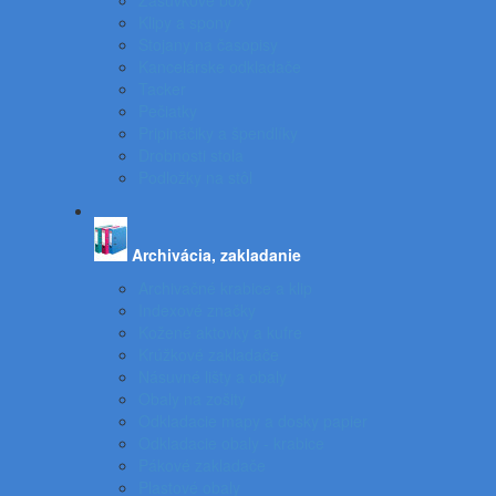
Zásuvkové boxy
Klipy a spony
Stojany na časopisy
Kancelárske odkladače
Tacker
Pečiatky
Pripináčiky a špendlíky
Drobnosti stola
Podložky na stôl
Archivácia, zakladanie
Archivačné krabice a klip
Indexové značky
Kožené aktovky a kufre
Krúžkové zakladače
Násuvné lišty a obaly
Obaly na zošity
Odkladacie mapy a dosky papier
Odkladacie obaly - krabice
Pákové zakladače
Plastové obaly