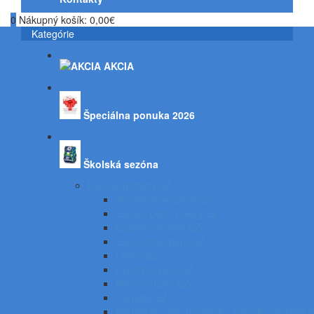
0
Nákupný košík:
0,00€
Kategórie
AKCIA
Špeciálna ponuka 2026
Školská sezóna
Písacie potreby SZ
Atramentové perá SZ
Gélové perá, rollery SZ
Guľôčkové perá SZ
Gumovacie perá SZ
Linery SZ
Zvýrazňovače SZ
Mikroceruzky SZ
Ceruzky SZ
Náplne do pier, bombičky, tuhy do ceruziek 