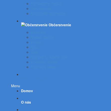
Potravinové vrecká
Servírovanie
Kuchynské spotrebiče
Občerstvenie
Minerálky
Nealko nápoje
Džúsy
Káva
Čaje
Doplnky ku káve a čaju
Pochutiny sladké
Pochutiny slané
Všetky kategórie
Menu
Domov
O nás