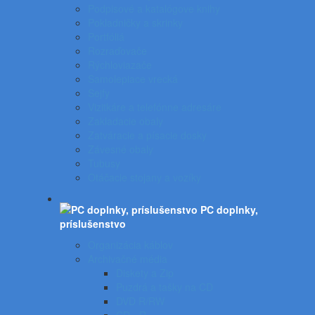
Podpisové a katalógove knihy
Pokladničky a skrinky
Portfóliá
Rozraďovače
Rýchloviazače
Samolepiace vrecká
Sejfy
Vizitkáre a telefónne adresáre
Zakladacie obaly
Zatváracie a písacie dosky
Závesné obaly
Tubusy
Otáčacie stojany a vozíky
PC doplnky,
príslušenstvo
Organizácia káblov
Archivačné média
Diskety a Zip
Puzdrá a tašky na CD
DVD R/RW