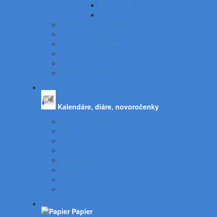
Kružidlá SZ
Kalkulačky, USB kľúče SZ
Školské tašky a batohy SZ
Peračníky a puzdrá SZ
Podložky na stôl SZ
Učebné pomôcky SZ
Doplnky do školy SZ
Školské balíčky SZ
Kalendáre, diáre, novoročenky
Stolový kalendár
Nástenný kalendár
Diár denný
Diár týždenný
Mini Diáre
Organizér
Podložky na stôl
Novoročenky
Papier