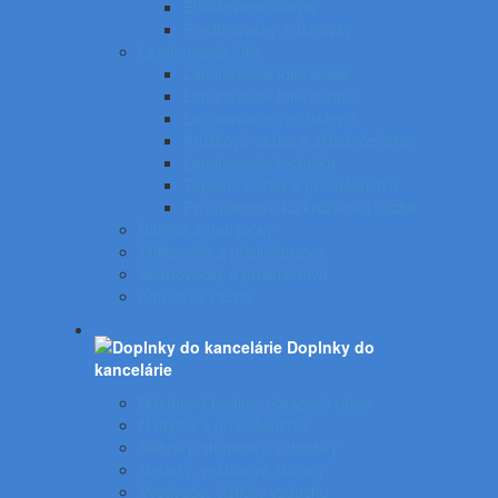
Etiketovacie kliešte
Predlžovačky a žiarovky
Laminovacie fólie
Laminovacie fólie lesklé
Laminovacie fólie matné
Laminovanie za studena
Krúžková väzba a skladače listov
Laminovacia technika
Tepelná väzba a príslušenstvo
Príslušenstvo ku krúžkovej väzbe
Batérie a nabíjačky
Štítkovače a príslušenstvo
Skartovačky a príslušentvo
Kanálová väzba
Doplnky do
kancelárie
Nástenné hodiny, obrazové rámy
Nábytok a príslušenstvo
Rebríky, stupienky, schodíky
Vešiaky, vešiakové stojany
Vysávače, čističky vzduchu