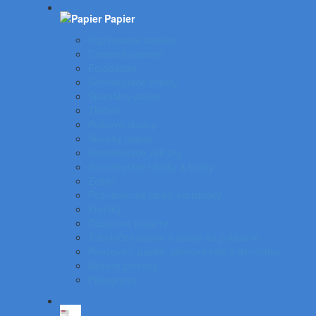
Papier
Kopírovacie papiere
Farebné papiere
Fotopapier
Samolepiace etikety
Špeciálny papier
Tlačivá
Poštové obálky
Školský papier
Samolepiace záložky
Samolepiace bločky a kocky
Zošity
Poznámkové bloky, karisbloky
Kroniky
Dizajnové papiere
Tabelačný papier a pásky do pokladne
Pauzovací papier, plotrové role a dvojhárky
Baliace potreby
Piktogramy