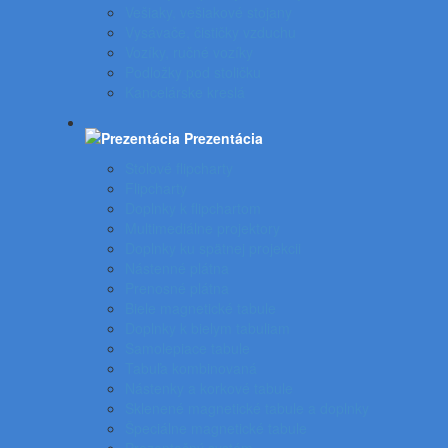
Vešiaky, vešiakové stojany
Vysávače, čističky vzduchu
Vozíky, ručné vozíky
Podložky pod stoličku
Kancelárske kreslá
Prezentácia
Stolové flipcharty
Flipcharty
Doplnky k flipchartom
Multimediálne projektory
Doplnky ku spätnej projekcii
Nástenné plátna
Prenosné plátna
Biele magnetické tabule
Doplnky k bielym tabuliam
Samolepiace tabule
Tabuľa kombinovaná
Nástenky a korkové tabule
Sklenené magnetické tabule a doplnky
Špeciálne magnetické tabule