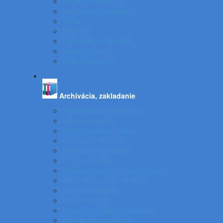
Stojany na časopisy
Kancelárske odkladače
Tacker
Pečiatky
Pripináčiky a špendlíky
Drobnosti stola
Podložky na stôl
Archivácia, zakladanie
Archivačné krabice a klip
Indexové značky
Kožené aktovky a kufre
Krúžkové zakladače
Násuvné lišty a obaly
Obaly na zošity
Odkladacie mapy a dosky papier
Odkladacie obaly - krabice
Pákové zakladače
Plastové obaly
Podpisové a katalógove knihy
Pokladničky a skrinky