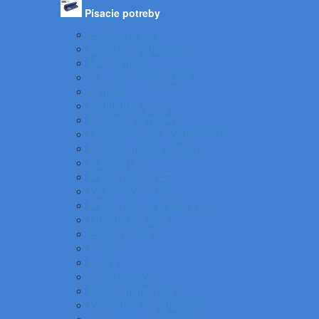
Písacie potreby
Gulôčkové perá
Špeciálne popisovače
Mikroceruzky
Tuhy do mikroceruziek
Ceruzky
Strúhadlá a gumy
Kružidlá a versatilky
Gulôčkové pera SWAROVSKI®
Luxusné písacie potreby
Súprava pier
Popisovače na CD
Popisovače na fólie
Popisovače na papier a flip
Multifunkčné perá
Gélové rollery
Rollery
Linery
Zvýrazňovače
Lakové popisovače
Permanentné popisovače