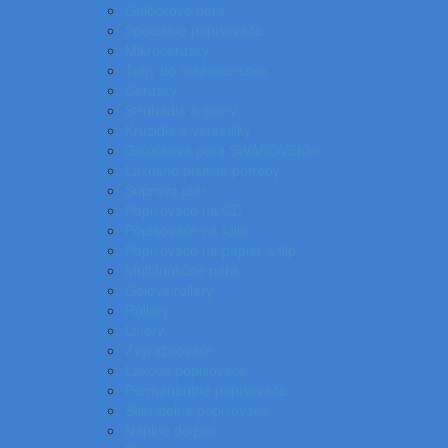
Gulôčkové perá
Špeciálne popisovače
Mikroceruzky
Tuhy do mikroceruziek
Ceruzky
Strúhadlá a gumy
Kružidlá a versatilky
Gulôčkové pera SWAROVSKI®
Luxusné písacie potreby
Súprava pier
Popisovače na CD
Popisovače na fólie
Popisovače na papier a flip
Multifunkčné perá
Gélové rollery
Rollery
Linery
Zvýrazňovače
Lakové popisovače
Permanentné popisovače
Stierateľné popisovače
Náplne do pier