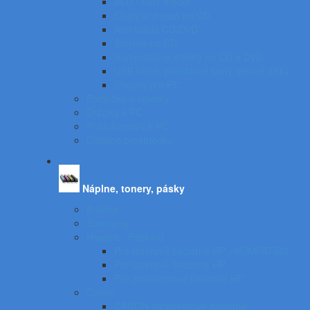
BLU - RAY médiá
Obaly a vrecká na CD
Archivácia CD/DVD
Stojany na CD
Samolepiace etikety na CD a DVD
USB kľúče, pamäťové karty, pevné disky
Stojany pre PC
Podložky a opierky
Držiaky k PC
Príslušenstvo k PC
Čistiace prostriedky
Náplne, tonery, pásky
Brother
Samsung
Hewlett - Packard
Pre laserové tlačiarne HP - KOMPATIBIL
Pre laserové tlačiarne HP
Pre atramentové tlačiarne HP
Canon
CANON atramentové tlačiarne