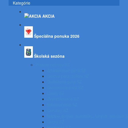
Kategórie
AKCIA
Špeciálna ponuka 2026
Školská sezóna
Písacie potreby SZ
Atramentové perá SZ
Gélové perá, rollery SZ
Guľôčkové perá SZ
Gumovacie perá SZ
Linery SZ
Zvýrazňovače SZ
Mikroceruzky SZ
Ceruzky SZ
Náplne do pier, bombičky, tuhy do ceruziek 
Gumy SZ
Strúhadlá SZ