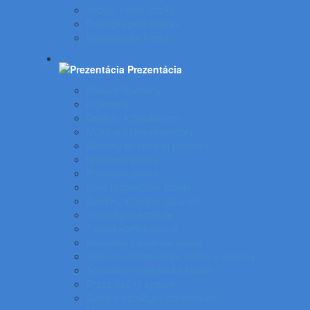
Vozíky, ručné vozíky
Podložky pod stoličku
Kancelárske kreslá
Prezentácia
Stolové flipcharty
Flipcharty
Doplnky k flipchartom
Multimediálne projektory
Doplnky ku spätnej projekcii
Nástenné plátna
Prenosné plátna
Biele magnetické tabule
Doplnky k bielym tabuliam
Samolepiace tabule
Tabuľa kombinovaná
Nástenky a korkové tabule
Sklenené magnetické tabule a doplnky
Špeciálne magnetické tabule
Prezentačný systém
Systém katalógových panelov