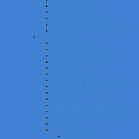
Zošity a bloky SZ
Obaly na zošity SZ
Dosky a boxy na zošity SZ
Plastové a kartónové obaly SZ
Vrecká, fľaše, boxy na desiatu SZ
Výtvarné potreby SZ
Farbičky, voskovky SZ
Fixky, popisovače SZ
Temperové, olejové farby SZ
Vodové, akrylové farby SZ
Tuše, pierka SZ
Kriedy, pastely SZ
Obrusy, zástery SZ
Plastelíny, modelovacie hmoty SZ
Štetce, poháre, palety SZ
Kufríky SZ
Výkresy, skicáre, náčrtníky SZ
Papier, lepiace bločky, rozraďovače SZ
Lepidlá SZ
Nožnice SZ
Rysovacie potreby SZ
Pravítka SZ