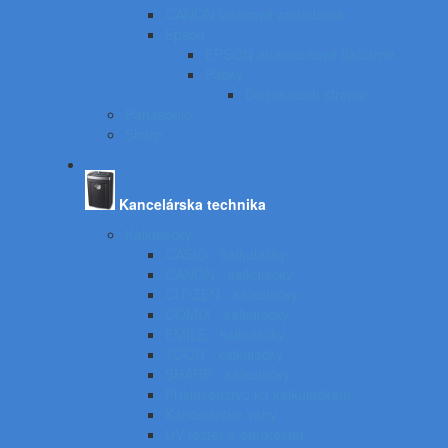
CANON laserové zariadenia
Epson
EPSON atramentové tlačiarne
Pásky
Do písacích strojov
Panasonic
Sharp
Kancelárska technika
Kalkulačky
CASIO - kalkulačky
CANON - kalkulačky
CITIZEN - kalkulačky
COMIX - kalkulačky
EMILE - kalkulačky
TOOR - kalkulačky
SHARP - kalkulačky
Príslušenstvo ku kalkulačkám
Kancelárske váhy
UV tester a eurotester