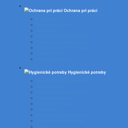
Ochrana pri práci
Prvá pomoc
Bezpečnostné prvky
Lekárničky
Ochranné pomôcky na nohy
Ochranné pomôcky na ruky
Ochranné pomôcky na hlavu
Ochranný odev
Výstražné značenie
Hygienické potreby
Servítky - utierky a zásobníky
Autokozmetika
Toaletné papiere a zásobníky
Čistiace prostriedky
Prostriedky na hygienu rúk
Dezinfekcia
Prostriedky na umývanie riadu
Čistiace prostriedky do WC
Pranie