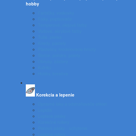
hobby
Farbičky, voskovky
Fixky, popisovače
Temperové, olejové farby
Vodové, akrylové farby
Tuše, pierka
Kriedy, pastely
Plastelíny, modelovacie hmoty
Štetce, poháre, palety
Obrusy, zástery
Kufríky
Hobby, kreatíva
Korekcia a lepenie
Opravné laky a odstraňovače etikiet
Lepidlá
Lepiace pásky
Korekčné rollery
Penové pásky - uchytenie
Lepiace rolery