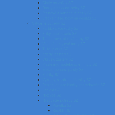
Obaly na zošity SZ
Dosky a boxy na zošity SZ
Plastové a kartónové obaly SZ
Vrecká, fľaše, boxy na desiatu SZ
Výtvarné potreby SZ
Farbičky, voskovky SZ
Fixky, popisovače SZ
Temperové, olejové farby SZ
Vodové, akrylové farby SZ
Tuše, pierka SZ
Kriedy, pastely SZ
Obrusy, zástery SZ
Plastelíny, modelovacie hmoty SZ
Štetce, poháre, palety SZ
Kufríky SZ
Výkresy, skicáre, náčrtníky SZ
Papier, lepiace bločky, rozraďovače SZ
Lepidlá SZ
Nožnice SZ
Rysovacie potreby SZ
Pravítka SZ
Kružidlá SZ