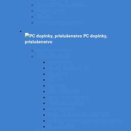
Zatváracie a písacie dosky
Závesné obaly
Tubusy
Otáčacie stojany a vozíky
PC doplnky,
príslušenstvo
Organizácia káblov
Archivačné média
Diskety a Zip
Puzdrá a tašky na CD
DVD R/RW
CD - R
CD - RW
BLU - RAY médiá
Obaly a vrecká na CD
Archivácia CD/DVD
Stojany na CD
Samolepiace etikety na CD a DVD
USB kľúče, pamäťové karty, pevné disky
Stojany pre PC