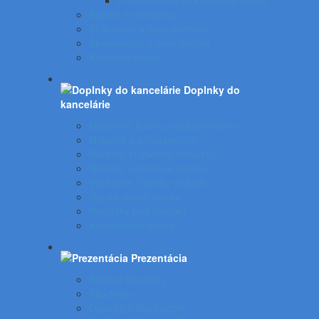
Príslušenstvo ku krúžkovej väzbe
Batérie a nabíjačky
Štítkovače a príslušenstvo
Skartovačky a príslušentvo
Kanálová väzba
Doplnky do
kancelárie
Nástenné hodiny, obrazové rámy
Nábytok a príslušenstvo
Rebríky, stupienky, schodíky
Vešiaky, vešiakové stojany
Vysávače, čističky vzduchu
Vozíky, ručné vozíky
Podložky pod stoličku
Kancelárske kreslá
Prezentácia
Stolové flipcharty
Flipcharty
Doplnky k flipchartom