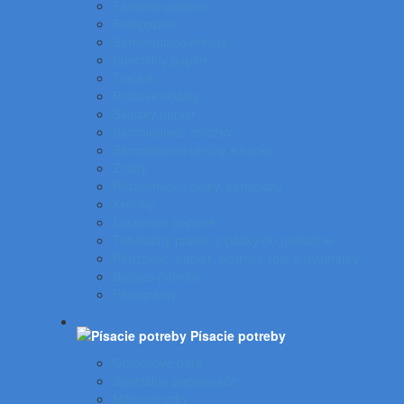
Farebné papiere
Fotopapier
Samolepiace etikety
Špeciálny papier
Tlačivá
Poštové obálky
Školský papier
Samolepiace záložky
Samolepiace bločky a kocky
Zošity
Poznámkové bloky, karisbloky
Kroniky
Dizajnové papiere
Tabelačný papier a pásky do pokladne
Pauzovací papier, plotrové role a dvojhárky
Baliace potreby
Piktogramy
Písacie potreby
Gulôčkové perá
Špeciálne popisovače
Mikroceruzky