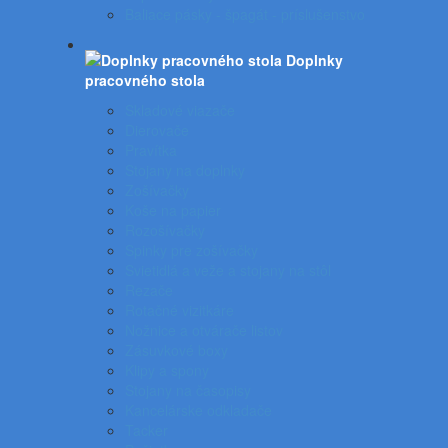
Baliace pásky - špagát - príslušenstvo
Doplnky
pracovného stola
Skladové viazače
Dierovače
Pravítka
Stojany na doplnky
Zošívačky
Koše na papier
Rozošívačky
Spinky pre zošívačky
Svietidlá a veže a stojany na stôl
Rezače
Rotačné vizitkáre
Nožnice a otvárače listov
Zásuvkové boxy
Klipy a spony
Stojany na časopisy
Kancelárske odkladače
Tacker