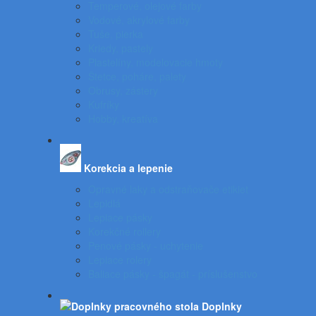
Temperové, olejové farby
Vodové, akrylové farby
Tuše, pierka
Kriedy, pastely
Plastelíny, modelovacie hmoty
Štetce, poháre, palety
Obrusy, zástery
Kufríky
Hobby, kreatíva
Korekcia a lepenie
Opravné laky a odstraňovače etikiet
Lepidlá
Lepiace pásky
Korekčné rollery
Penové pásky - uchytenie
Lepiace rolery
Baliace pásky - špagát - príslušenstvo
Doplnky