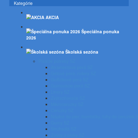
Kategórie
AKCIA
Špeciálna ponuka
2026
Školská sezóna
Písacie potreby SZ
Atramentové perá SZ
Gélové perá, rollery SZ
Guľôčkové perá SZ
Gumovacie perá SZ
Linery SZ
Zvýrazňovače SZ
Mikroceruzky SZ
Ceruzky SZ
Náplne do pier, bombičky, tuhy do ceruziek 
Gumy SZ
Strúhadlá SZ
Zošity a bloky SZ