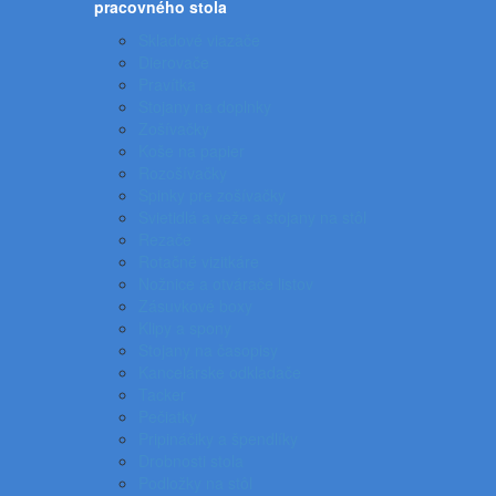
pracovného stola
Skladové viazače
Dierovače
Pravítka
Stojany na doplnky
Zošívačky
Koše na papier
Rozošívačky
Spinky pre zošívačky
Svietidlá a veže a stojany na stôl
Rezače
Rotačné vizitkáre
Nožnice a otvárače listov
Zásuvkové boxy
Klipy a spony
Stojany na časopisy
Kancelárske odkladače
Tacker
Pečiatky
Pripináčiky a špendlíky
Drobnosti stola
Podložky na stôl