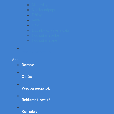
Minerálky
Nealko nápoje
Džúsy
Káva
Čaje
Doplnky ku káve a čaju
Pochutiny sladké
Pochutiny slané
Všetky kategórie
Menu
Domov
O nás
Výroba pečiatok
Reklamná potlač
Kontakty