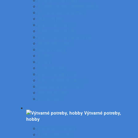
Kružidlá a versatilky
Gulôčkové pera SWAROVSKI®
Luxusné písacie potreby
Súprava pier
Popisovače na CD
Popisovače na fólie
Popisovače na papier a flip
Multifunkčné perá
Gélové rollery
Rollery
Linery
Zvýrazňovače
Lakové popisovače
Permanentné popisovače
Stierateľné popisovače
Náplne do pier
Plniace pero
Výtvarné potreby,
hobby
Farbičky, voskovky
Fixky, popisovače