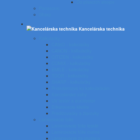
Do písacích strojov
Panasonic
Sharp
Kancelárska technika
Kalkulačky
CASIO - kalkulačky
CANON - kalkulačky
CITIZEN - kalkulačky
COMIX - kalkulačky
EMILE - kalkulačky
TOOR - kalkulačky
SHARP - kalkulačky
Príslušenstvo ku kalkulačkám
Kancelárske váhy
UV tester a eurotester
Etiketovacie kliešte
Predlžovačky a žiarovky
Laminovacie fólie
Laminovacie fólie lesklé
Laminovacie fólie matné
Laminovanie za studena