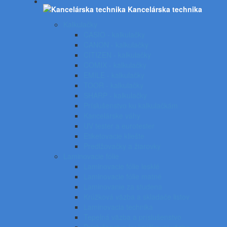
Kancelárska technika
Kalkulačky
CASIO - kalkulačky
CANON - kalkulačky
CITIZEN - kalkulačky
COMIX - kalkulačky
EMILE - kalkulačky
TOOR - kalkulačky
SHARP - kalkulačky
Príslušenstvo ku kalkulačkám
Kancelárske váhy
UV tester a eurotester
Etiketovacie kliešte
Predlžovačky a žiarovky
Laminovacie fólie
Laminovacie fólie lesklé
Laminovacie fólie matné
Laminovanie za studena
Krúžková väzba a skladače listov
Laminovacia technika
Tepelná väzba a príslušenstvo