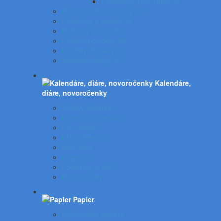
Kalkulačky, USB kľúče SZ
Školské tašky a batohy SZ
Peračníky a puzdrá SZ
Podložky na stôl SZ
Učebné pomôcky SZ
Doplnky do školy SZ
Školské balíčky SZ
Kalendáre,
diáre, novoročenky
Stolový kalendár
Nástenný kalendár
Diár denný
Diár týždenný
Mini Diáre
Organizér
Podložky na stôl
Novoročenky
Papier
Kopírovacie papiere