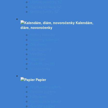
Učebné pomôcky SZ
Doplnky do školy SZ
Školské balíčky SZ
Kalendáre,
diáre, novoročenky
Stolový kalendár
Nástenný kalendár
Diár denný
Diár týždenný
Mini Diáre
Organizér
Podložky na stôl
Novoročenky
Papier
Kopírovacie papiere
Farebné papiere
Fotopapier
Samolepiace etikety
Špeciálny papier