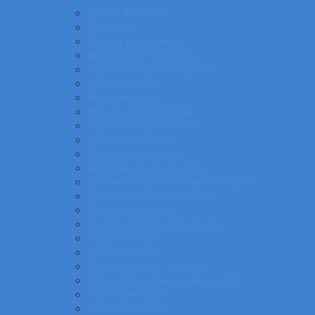
Stolové flipcharty
Flipcharty
Doplnky k flipchartom
Multimediálne projektory
Doplnky ku spätnej projekcii
Nástenné plátna
Prenosné plátna
Biele magnetické tabule
Doplnky k bielym tabuliam
Samolepiace tabule
Tabuľa kombinovaná
Nástenky a korkové tabule
Sklenené magnetické tabule a doplnky
Špeciálne magnetické tabule
Prezentačný systém
Systém katalógových panelov
Nástenné mapy
Stolové stojany
Plastové puzdrá - menovky
Ukazovátka a laserové ukazovátka
Informačné tabuľky
Spätné projektory