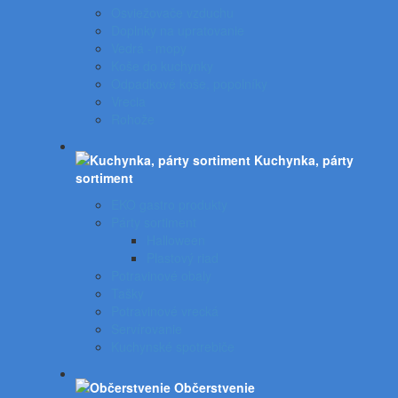
Osviežovače vzduchu
Doplnky na upratovanie
Vedrá - mopy
Koše do kuchynky
Odpadkové koše, popolníky
Vrecia
Rohože
Kuchynka, párty
sortiment
EKO gastro produkty
Párty sortiment
Halloween
Plastový riad
Potravinové obaly
Tašky
Potravinové vrecká
Servírovanie
Kuchynské spotrebiče
Občerstvenie