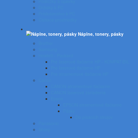
Podložky a opierky
Držiaky k PC
Príslušenstvo k PC
Čistiace prostriedky
Náplne, tonery, pásky
Brother
Samsung
Hewlett - Packard
Pre laserové tlačiarne HP - KOMPATIBIL
Pre laserové tlačiarne HP
Pre atramentové tlačiarne HP
Canon
CANON atramentové tlačiarne
CANON laserové zariadenia
Epson
EPSON atramentové tlačiarne
Pásky
Do písacích strojov
Panasonic
Sharp