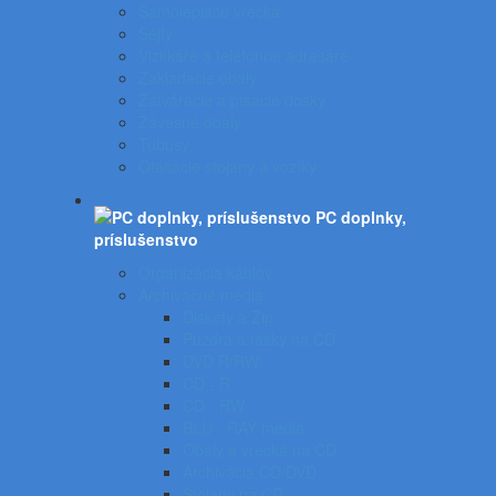
Samolepiace vrecká
Sejfy
Vizitkáre a telefónne adresáre
Zakladacie obaly
Zatváracie a písacie dosky
Závesné obaly
Tubusy
Otáčacie stojany a vozíky
PC doplnky,
príslušenstvo
Organizácia káblov
Archivačné média
Diskety a Zip
Puzdrá a tašky na CD
DVD R/RW
CD - R
CD - RW
BLU - RAY médiá
Obaly a vrecká na CD
Archivácia CD/DVD
Stojany na CD