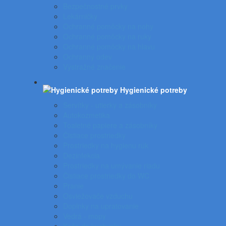
Bezpečnostné prvky
Lekárničky
Ochranné pomôcky na nohy
Ochranné pomôcky na ruky
Ochranné pomôcky na hlavu
Ochranný odev
Výstražné značenie
Hygienické potreby
Servítky - utierky a zásobníky
Autokozmetika
Toaletné papiere a zásobníky
Čistiace prostriedky
Prostriedky na hygienu rúk
Dezinfekcia
Prostriedky na umývanie riadu
Čistiace prostriedky do WC
Pranie
Osviežovače vzduchu
Doplnky na upratovanie
Vedrá - mopy