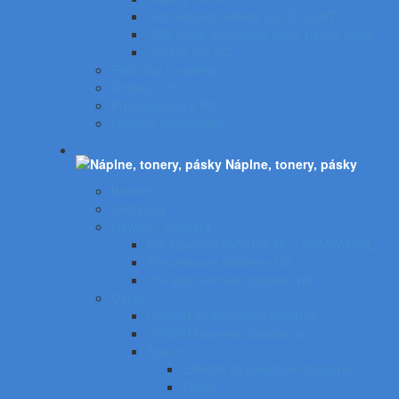
Samolepiace etikety na CD a DVD
USB kľúče, pamäťové karty, pevné disky
Stojany pre PC
Podložky a opierky
Držiaky k PC
Príslušenstvo k PC
Čistiace prostriedky
Náplne, tonery, pásky
Brother
Samsung
Hewlett - Packard
Pre laserové tlačiarne HP - KOMPATIBIL
Pre laserové tlačiarne HP
Pre atramentové tlačiarne HP
Canon
CANON atramentové tlačiarne
CANON laserové zariadenia
Epson
EPSON atramentové tlačiarne
Pásky