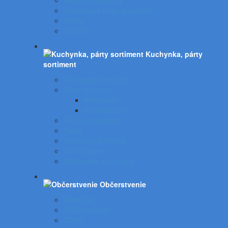
Koše do kuchynky
Odpadkové koše, popolníky
Vrecia
Rohože
Kuchynka, párty
sortiment
EKO gastro produkty
Párty sortiment
Halloween
Plastový riad
Potravinové obaly
Tašky
Potravinové vrecká
Servírovanie
Kuchynské spotrebiče
Občerstvenie
Minerálky
Nealko nápoje
Džúsy