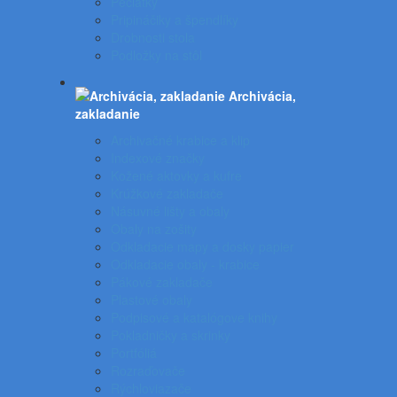
Pečiatky
Pripináčiky a špendlíky
Drobnosti stola
Podložky na stôl
Archivácia,
zakladanie
Archivačné krabice a klip
Indexové značky
Kožené aktovky a kufre
Krúžkové zakladače
Násuvné lišty a obaly
Obaly na zošity
Odkladacie mapy a dosky papier
Odkladacie obaly - krabice
Pákové zakladače
Plastové obaly
Podpisové a katalógove knihy
Pokladničky a skrinky
Portfóliá
Rozraďovače
Rýchloviazače