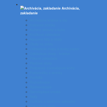
Archivácia,
zakladanie
Archivačné krabice a klip
Indexové značky
Kožené aktovky a kufre
Krúžkové zakladače
Násuvné lišty a obaly
Obaly na zošity
Odkladacie mapy a dosky papier
Odkladacie obaly - krabice
Pákové zakladače
Plastové obaly
Podpisové a katalógove knihy
Pokladničky a skrinky
Portfóliá
Rozraďovače
Rýchloviazače
Samolepiace vrecká
Sejfy
Vizitkáre a telefónne adresáre
Zakladacie obaly