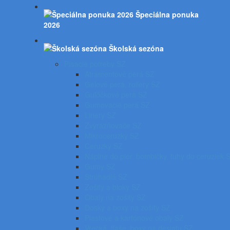
Špeciálna ponuka
2026
Školská sezóna
Písacie potreby SZ
Atramentové perá SZ
Gélové perá, rollery SZ
Guľôčkové perá SZ
Gumovacie perá SZ
Linery SZ
Zvýrazňovače SZ
Mikroceruzky SZ
Ceruzky SZ
Náplne do pier, bombičky, tuhy do ceruziek 
Gumy SZ
Strúhadlá SZ
Zošity a bloky SZ
Obaly na zošity SZ
Dosky a boxy na zošity SZ
Plastové a kartónové obaly SZ
Vrecká, fľaše, boxy na desiatu SZ