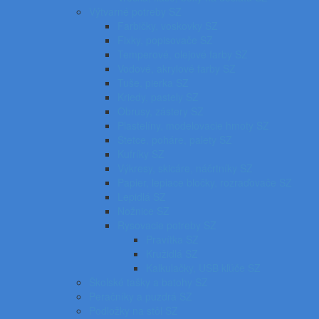
Výtvarné potreby SZ
Farbičky, voskovky SZ
Fixky, popisovače SZ
Temperové, olejové farby SZ
Vodové, akrylové farby SZ
Tuše, pierka SZ
Kriedy, pastely SZ
Obrusy, zástery SZ
Plastelíny, modelovacie hmoty SZ
Štetce, poháre, palety SZ
Kufríky SZ
Výkresy, skicáre, náčrtníky SZ
Papier, lepiace bločky, rozraďovače SZ
Lepidlá SZ
Nožnice SZ
Rysovacie potreby SZ
Pravítka SZ
Kružidlá SZ
Kalkulačky, USB kľúče SZ
Školské tašky a batohy SZ
Peračníky a puzdrá SZ
Podložky na stôl SZ