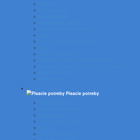
Tlačivá
Poštové obálky
Školský papier
Samolepiace záložky
Samolepiace bločky a kocky
Zošity
Poznámkové bloky, karisbloky
Kroniky
Dizajnové papiere
Tabelačný papier a pásky do pokladne
Pauzovací papier, plotrové role a dvojhárky
Baliace potreby
Piktogramy
Písacie potreby
Gulôčkové perá
Špeciálne popisovače
Mikroceruzky
Tuhy do mikroceruziek
Ceruzky
Strúhadlá a gumy