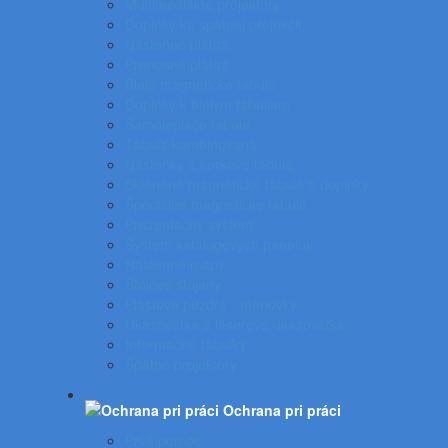
Multimediálne projektory
Doplnky ku spätnej projekcii
Nástenné plátna
Prenosné plátna
Biele magnetické tabule
Doplnky k bielym tabuliam
Samolepiace tabule
Tabuľa kombinovaná
Nástenky a korkové tabule
Sklenené magnetické tabule a doplnky
Špeciálne magnetické tabule
Prezentačný systém
Systém katalógových panelov
Nástenné mapy
Stolové stojany
Plastové puzdrá - menovky
Ukazovátka a laserové ukazovátka
Informačné tabuľky
Spätné projektory
Ochrana pri práci
Prvá pomoc