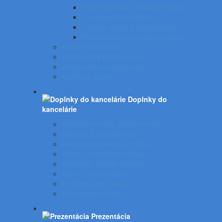
Krúžková väzba a skladače listov
Laminovacia technika
Tepelná väzba a príslušenstvo
Príslušenstvo ku krúžkovej väzbe
Batérie a nabíjačky
Štítkovače a príslušenstvo
Skartovačky a príslušentvo
Kanálová väzba
Doplnky do
kancelárie
Nástenné hodiny, obrazové rámy
Nábytok a príslušenstvo
Rebríky, stupienky, schodíky
Vešiaky, vešiakové stojany
Vysávače, čističky vzduchu
Vozíky, ručné vozíky
Podložky pod stoličku
Kancelárske kreslá
Prezentácia