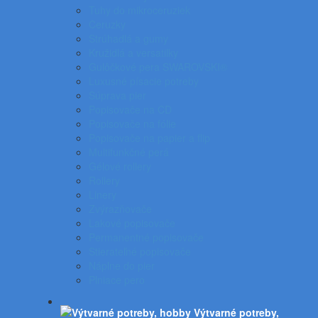
Tuhy do mikroceruziek
Ceruzky
Strúhadlá a gumy
Kružidlá a versatilky
Gulôčkové pera SWAROVSKI®
Luxusné písacie potreby
Súprava pier
Popisovače na CD
Popisovače na fólie
Popisovače na papier a flip
Multifunkčné perá
Gélové rollery
Rollery
Linery
Zvýrazňovače
Lakové popisovače
Permanentné popisovače
Stierateľné popisovače
Náplne do pier
Plniace pero
Výtvarné potreby,