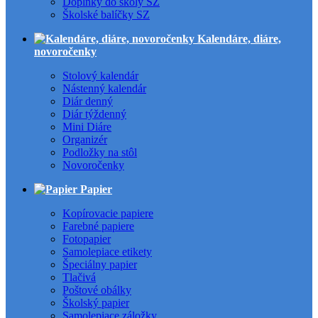
Doplnky do školy SZ
Školské balíčky SZ
Kalendáre, diáre,
novoročenky
Stolový kalendár
Nástenný kalendár
Diár denný
Diár týždenný
Mini Diáre
Organizér
Podložky na stôl
Novoročenky
Papier
Kopírovacie papiere
Farebné papiere
Fotopapier
Samolepiace etikety
Špeciálny papier
Tlačivá
Poštové obálky
Školský papier
Samolepiace záložky