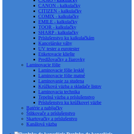
CASIO - kalkulačky
CANON - kalkulačky
CITIZEN - kalkulačky
COMIX - kalkulačky
EMILE - kalkulačky
TOOR - kalkulačky
SHARP - kalkulačky
Príslušenstvo ku kalkulačkám
Kancelárske váhy
UV tester a eurotester
Etiketovacie kliešte
Predlžovačky a žiarovky
Laminovacie fólie
Laminovacie fólie lesklé
Laminovacie fólie matné
Laminovanie za studena
Krúžková väzba a skladače listov
Laminovacia technika
Tepelná väzba a príslušenstvo
Príslušenstvo ku krúžkovej väzbe
Batérie a nabíjačky
Štítkovače a príslušenstvo
Skartovačky a príslušentvo
Kanálová väzba