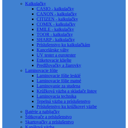
Kalkulačky
CASIO - kalkulačky
CANON - kalkulačky
CITIZEN - kalkulačky
COMIX - kalkulačky
EMILE - kalkulačky
TOOR - kalkulačky
SHARP - kalkulačky
Príslušenstvo ku kalkulačkám
Kancelárske váhy
UV tester a eurotester
Etiketovacie kliešte
Predlžovačky a žiarovky
Laminovacie fólie
Laminovacie fólie lesklé
Laminovacie fólie matné
Laminovanie za studena
Krúžková väzba a skladače listov
Laminovacia technika
Tepelná väzba a príslušenstvo
Príslušenstvo ku krúžkovej väzbe
Batérie a nabíjačky
Štítkovače a príslušenstvo
Skartovačky a príslušentvo
Kanálová väzba