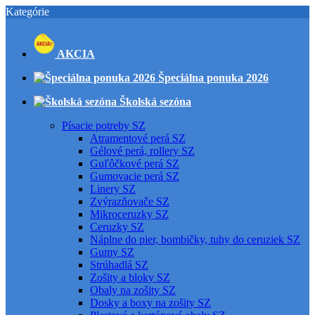
Kategórie
AKCIA
Špeciálna ponuka 2026
Školská sezóna
Písacie potreby SZ
Atramentové perá SZ
Gélové perá, rollery SZ
Guľôčkové perá SZ
Gumovacie perá SZ
Linery SZ
Zvýrazňovače SZ
Mikroceruzky SZ
Ceruzky SZ
Náplne do pier, bombičky, tuhy do ceruziek SZ
Gumy SZ
Strúhadlá SZ
Zošity a bloky SZ
Obaly na zošity SZ
Dosky a boxy na zošity SZ