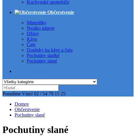
Kuchynské spotrebiče
Občerstvenie
Minerálky
Nealko nápoje
Džúsy
Káva
Čaje
Doplnky ku káve a čaju
Pochutiny sladké
Pochutiny slané
Všetky kategórie
Poradíme Vám!
02 / 54 79 15 25
Domov
Občerstvenie
Pochutiny slané
Pochutiny slané