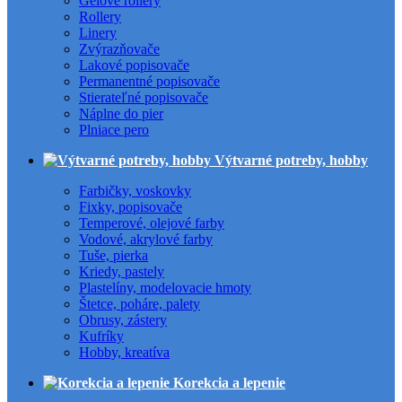
Gélové rollery
Rollery
Linery
Zvýrazňovače
Lakové popisovače
Permanentné popisovače
Stierateľné popisovače
Náplne do pier
Plniace pero
Výtvarné potreby, hobby
Farbičky, voskovky
Fixky, popisovače
Temperové, olejové farby
Vodové, akrylové farby
Tuše, pierka
Kriedy, pastely
Plastelíny, modelovacie hmoty
Štetce, poháre, palety
Obrusy, zástery
Kufríky
Hobby, kreatíva
Korekcia a lepenie