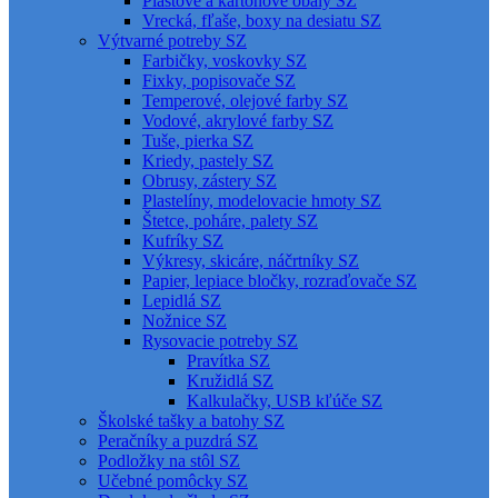
Plastové a kartónové obaly SZ
Vrecká, fľaše, boxy na desiatu SZ
Výtvarné potreby SZ
Farbičky, voskovky SZ
Fixky, popisovače SZ
Temperové, olejové farby SZ
Vodové, akrylové farby SZ
Tuše, pierka SZ
Kriedy, pastely SZ
Obrusy, zástery SZ
Plastelíny, modelovacie hmoty SZ
Štetce, poháre, palety SZ
Kufríky SZ
Výkresy, skicáre, náčrtníky SZ
Papier, lepiace bločky, rozraďovače SZ
Lepidlá SZ
Nožnice SZ
Rysovacie potreby SZ
Pravítka SZ
Kružidlá SZ
Kalkulačky, USB kľúče SZ
Školské tašky a batohy SZ
Peračníky a puzdrá SZ
Podložky na stôl SZ
Učebné pomôcky SZ