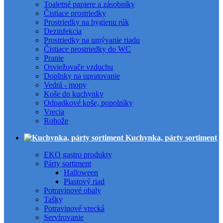
Toaletné papiere a zásobníky
Čistiace prostriedky
Prostriedky na hygienu rúk
Dezinfekcia
Prostriedky na umývanie riadu
Čistiace prostriedky do WC
Pranie
Osviežovače vzduchu
Doplnky na upratovanie
Vedrá - mopy
Koše do kuchynky
Odpadkové koše, popolníky
Vrecia
Rohože
Kuchynka, párty sortiment
EKO gastro produkty
Párty sortiment
Halloween
Plastový riad
Potravinové obaly
Tašky
Potravinové vrecká
Servírovanie