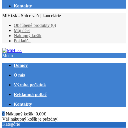
Kontakty
MiHi.sk - Srdce vašej kancelárie
Obľúbené produkty (0)
Môj účet
Nákupný košík
Pokladňa
Menu
Domov
O nás
Výroba pečiatok
Reklamná potlač
Kontakty
0
Nákupný košík:
0,00€
Váš nákupný košík je prázdny!
Kategórie