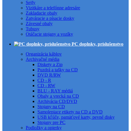
Sejfy
Vizitkáre a telefónne adresáre
Zakladacie obaly
Zatváracie a písacie dosky
Závesné obaly
Tubusy
Otáčacie stojany a vozíky
PC doplnky, príslušenstvo
Organizácia káblov
Archivačné média
Diskety a Zip
Puzdrá a tašky na CD
DVD R/RW
CD - R
CD - RW
BLU - RAY médiá
Obaly a vrecká na CD
Archivácia CD/DVD
Stojany na CD
Samolepiace etikety na CD a DVD
USB kľúče, pamäťové karty, pevné disky
Stojany pre PC
Podložky a opierky