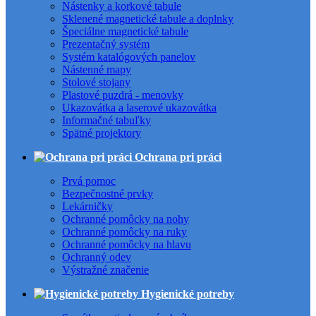
Nástenky a korkové tabule
Sklenené magnetické tabule a doplnky
Špeciálne magnetické tabule
Prezentačný systém
Systém katalógových panelov
Nástenné mapy
Stolové stojany
Plastové puzdrá - menovky
Ukazovátka a laserové ukazovátka
Informačné tabuľky
Spätné projektory
Ochrana pri práci
Prvá pomoc
Bezpečnostné prvky
Lekárničky
Ochranné pomôcky na nohy
Ochranné pomôcky na ruky
Ochranné pomôcky na hlavu
Ochranný odev
Výstražné značenie
Hygienické potreby