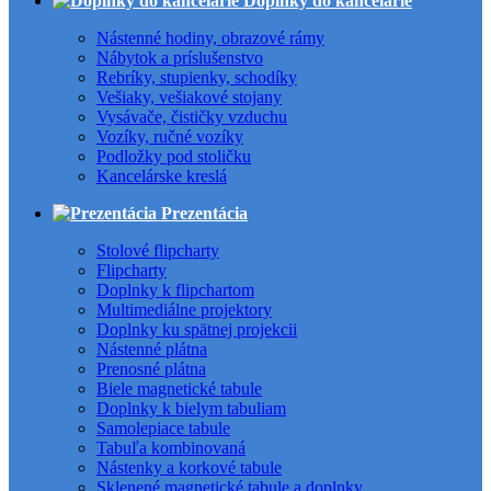
Doplnky do kancelárie
Nástenné hodiny, obrazové rámy
Nábytok a príslušenstvo
Rebríky, stupienky, schodíky
Vešiaky, vešiakové stojany
Vysávače, čističky vzduchu
Vozíky, ručné vozíky
Podložky pod stoličku
Kancelárske kreslá
Prezentácia
Stolové flipcharty
Flipcharty
Doplnky k flipchartom
Multimediálne projektory
Doplnky ku spätnej projekcii
Nástenné plátna
Prenosné plátna
Biele magnetické tabule
Doplnky k bielym tabuliam
Samolepiace tabule
Tabuľa kombinovaná
Nástenky a korkové tabule
Sklenené magnetické tabule a doplnky