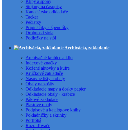
Klipy a spony
Stojany na časopisy
Kancelárske odkladače
Tacker
Pečiatky
Pripináčiky a špendlíky
Drobnosti stola
Podložky na stôl
Archivácia, zakladanie
Archivačné krabice a klip
Indexové značky
Kožené aktovky a kufre
Krúžkové zakladače
Násuvné lišty a obaly
Obaly na zošity
Odkladacie mapy a dosky papier
Odkladacie obaly - krabice
Pákové zakladače
Plastové obaly
Podpisové a katalógove knihy
Pokladničky a skrinky
Portfóliá
Rozraďovače