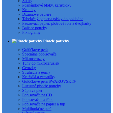
Zošity
Poznámkové bloky, karisbloky
Kroniky
Dizajnové papiere
Tabelačný papier a pásky do pokladne
Pauzovací papier, plotrové role a dvojhárky
Baliace potreby
Piktogramy
Písacie potreby
Gulôčkové perá
Špeciálne popisovače
Mikroceruzky
Tuhy do mikroceruziek
Ceruzky
Strúhadlá a gumy
Kružidlá a versatilky
Gulôčkové pera SWAROVSKI®
Luxusné písacie potreby
Súprava pier
Popisovače na CD
Popisovače na fólie
Popisovače na papier a flip
Multifunkčné perá