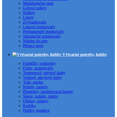
Multifunkčné perá
Gélové rollery
Rollery
Linery
Zvýrazňovače
Lakové popisovače
Permanentné popisovače
Stierateľné popisovače
Náplne do pier
Plniace pero
Výtvarné potreby, hobby
Farbičky, voskovky
Fixky, popisovače
Temperové, olejové farby
Vodové, akrylové farby
Tuše, pierka
Kriedy, pastely
Plastelíny, modelovacie hmoty
Štetce, poháre, palety
Obrusy, zástery
Kufríky
Hobby, kreatíva