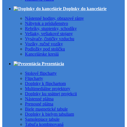
Doplnky do kancelárie
Nástenné hodiny, obrazové rámy
Nábytok a príslušenstvo
Rebríky, stupienky, schodíky
Vešiaky, vešiakové stojany
Vysávače, čističky vzduchu
Vozíky, ručné vozíky
Podložky pod stoličku
Kancelárske kreslá
Prezentácia
Stolové flipcharty
Flipcharty
Doplnky k flipchartom
Multimediálne projektory
Doplnky ku spätnej projekcii
Nástenné plátna
Prenosné plátna
Biele magnetické tabule
Doplnky k bielym tabuliam
Samolepiace tabule
Tabuľa kombinovaná