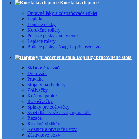
Korekcia a lepenie
Opravné laky a odstraňovače etikiet
Lepidlá
Lepiace pásky
Korekčné rollery
Penové pásky - uchytenie
Lepiace rolery
Baliace pásky - špagát - príslušenstvo
Doplnky pracovného stola
Skladové viazače
Dierovače
Pravítka
Stojany na doplnky
Zošívačky
Koše na papier
Rozošívačky
Spinky pre zošívačky
Svietidlá a veže a stojany na stôl
Rezače
Rotačné vizitkáre
Nožnice a otvárače listov
Zásuvkové boxy