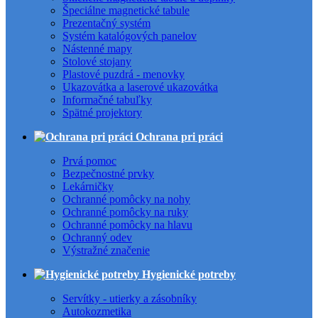
Špeciálne magnetické tabule
Prezentačný systém
Systém katalógových panelov
Nástenné mapy
Stolové stojany
Plastové puzdrá - menovky
Ukazovátka a laserové ukazovátka
Informačné tabuľky
Spätné projektory
Ochrana pri práci
Prvá pomoc
Bezpečnostné prvky
Lekárničky
Ochranné pomôcky na nohy
Ochranné pomôcky na ruky
Ochranné pomôcky na hlavu
Ochranný odev
Výstražné značenie
Hygienické potreby
Servítky - utierky a zásobníky
Autokozmetika