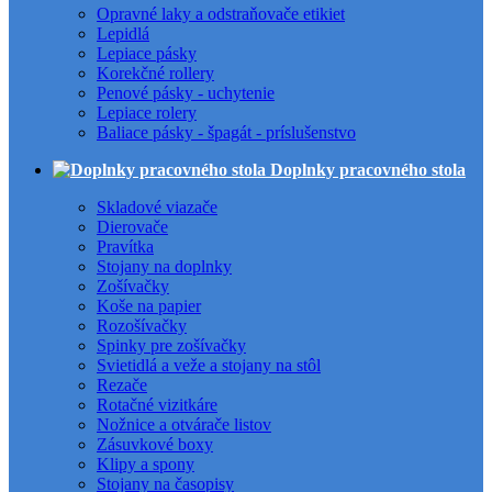
Opravné laky a odstraňovače etikiet
Lepidlá
Lepiace pásky
Korekčné rollery
Penové pásky - uchytenie
Lepiace rolery
Baliace pásky - špagát - príslušenstvo
Doplnky pracovného stola
Skladové viazače
Dierovače
Pravítka
Stojany na doplnky
Zošívačky
Koše na papier
Rozošívačky
Spinky pre zošívačky
Svietidlá a veže a stojany na stôl
Rezače
Rotačné vizitkáre
Nožnice a otvárače listov
Zásuvkové boxy
Klipy a spony
Stojany na časopisy