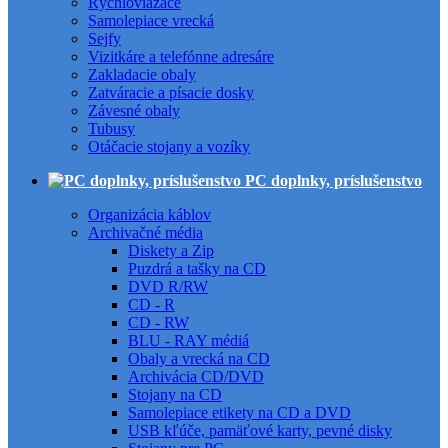
Rýchloviazače
Samolepiace vrecká
Sejfy
Vizitkáre a telefónne adresáre
Zakladacie obaly
Zatváracie a písacie dosky
Závesné obaly
Tubusy
Otáčacie stojany a vozíky
PC doplnky, príslušenstvo
Organizácia káblov
Archivačné média
Diskety a Zip
Puzdrá a tašky na CD
DVD R/RW
CD - R
CD - RW
BLU - RAY médiá
Obaly a vrecká na CD
Archivácia CD/DVD
Stojany na CD
Samolepiace etikety na CD a DVD
USB kľúče, pamäťové karty, pevné disky