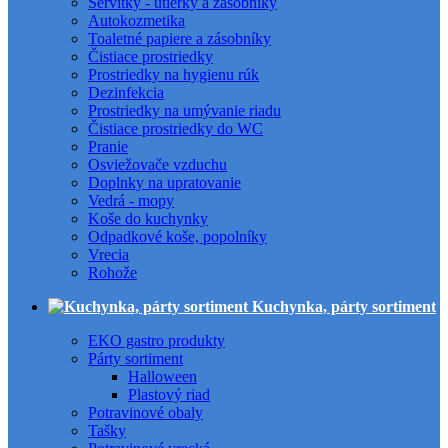
Servítky - utierky a zásobníky
Autokozmetika
Toaletné papiere a zásobníky
Čistiace prostriedky
Prostriedky na hygienu rúk
Dezinfekcia
Prostriedky na umývanie riadu
Čistiace prostriedky do WC
Pranie
Osviežovače vzduchu
Doplnky na upratovanie
Vedrá - mopy
Koše do kuchynky
Odpadkové koše, popolníky
Vrecia
Rohože
Kuchynka, párty sortiment
EKO gastro produkty
Párty sortiment
Halloween
Plastový riad
Potravinové obaly
Tašky