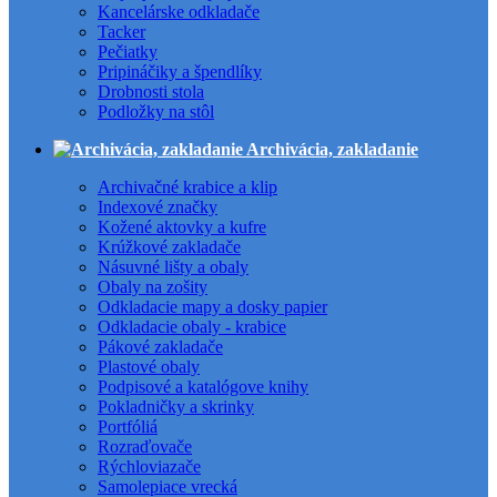
Kancelárske odkladače
Tacker
Pečiatky
Pripináčiky a špendlíky
Drobnosti stola
Podložky na stôl
Archivácia, zakladanie
Archivačné krabice a klip
Indexové značky
Kožené aktovky a kufre
Krúžkové zakladače
Násuvné lišty a obaly
Obaly na zošity
Odkladacie mapy a dosky papier
Odkladacie obaly - krabice
Pákové zakladače
Plastové obaly
Podpisové a katalógove knihy
Pokladničky a skrinky
Portfóliá
Rozraďovače
Rýchloviazače
Samolepiace vrecká