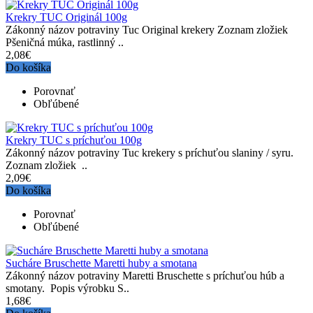
Krekry TUC Originál 100g
Zákonný názov potraviny Tuc Original krekery Zoznam zložiek
Pšeničná múka, rastlinný ..
2,08€
Do košíka
Porovnať
Obľúbené
Krekry TUC s príchuťou 100g
Zákonný názov potraviny Tuc krekery s príchuťou slaniny / syru.
Zoznam zložiek ..
2,09€
Do košíka
Porovnať
Obľúbené
Sucháre Bruschette Maretti huby a smotana
Zákonný názov potraviny Maretti Bruschette s príchuťou húb a
smotany. Popis výrobku S..
1,68€