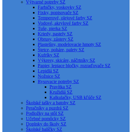
Výtvarné potreby SZ
Farbičky, voskovky SZ
Fixky, popisovače SZ
Temperové, olejové farby SZ
Vodové, akrylové farby SZ
Tuše, pierka SZ
Kriedy, pastely SZ
Obrusy, zástery SZ
Plastelíny, modelovacie hmoty SZ
Štetce, poháre, palety SZ
Kufríky SZ
Výkresy, skicáre, náčrtníky SZ
Papier, lepiace bločky, rozraďovače SZ
Lepidlá SZ
Nožnice SZ
Rysovacie potreby SZ
Pravítka SZ
Kružidlá SZ
Kalkulačky, USB kľúče SZ
Školské tašky a batohy SZ
Peračníky a puzdrá SZ
Podložky na stôl SZ
Učebné pomôcky SZ
Doplnky do školy SZ
Školské balíčky SZ