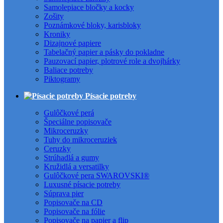
Samolepiace bločky a kocky
Zošity
Poznámkové bloky, karisbloky
Kroniky
Dizajnové papiere
Tabelačný papier a pásky do pokladne
Pauzovací papier, plotrové role a dvojhárky
Baliace potreby
Piktogramy
Písacie potreby
Gulôčkové perá
Špeciálne popisovače
Mikroceruzky
Tuhy do mikroceruziek
Ceruzky
Strúhadlá a gumy
Kružidlá a versatilky
Gulôčkové pera SWAROVSKI®
Luxusné písacie potreby
Súprava pier
Popisovače na CD
Popisovače na fólie
Popisovače na papier a flip