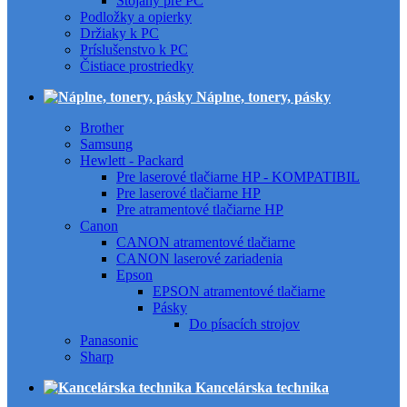
Stojany pre PC
Podložky a opierky
Držiaky k PC
Príslušenstvo k PC
Čistiace prostriedky
Náplne, tonery, pásky
Brother
Samsung
Hewlett - Packard
Pre laserové tlačiarne HP - KOMPATIBIL
Pre laserové tlačiarne HP
Pre atramentové tlačiarne HP
Canon
CANON atramentové tlačiarne
CANON laserové zariadenia
Epson
EPSON atramentové tlačiarne
Pásky
Do písacích strojov
Panasonic
Sharp
Kancelárska technika