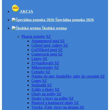
AKCIA
Špeciálna ponuka 2026
Školská sezóna
Písacie potreby SZ
Atramentové perá SZ
Gélové perá, rollery SZ
Guľôčkové perá SZ
Gumovacie perá SZ
Linery SZ
Zvýrazňovače SZ
Mikroceruzky SZ
Ceruzky SZ
Náplne do pier, bombičky, tuhy do ceruziek SZ
Gumy SZ
Strúhadlá SZ
Zošity a bloky SZ
Obaly na zošity SZ
Dosky a boxy na zošity SZ
Plastové a kartónové obaly SZ
Vrecká, fľaše, boxy na desiatu SZ