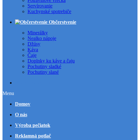
Potravinové vrecká
Servírovanie
Kuchynské spotrebiče
Občerstvenie
Minerálky
Nealko nápoje
Džúsy
Káva
Čaje
Doplnky ku káve a čaju
Pochutiny sladké
Pochutiny slané
Všetky kategórie
Menu
Domov
O nás
Výroba pečiatok
Reklamná potlač