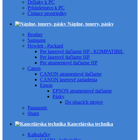
Držiaky k PC
Príslušenstvo k PC
Čistiace prostriedky
Náplne, tonery, pásky
Brother
Samsung
Hewlett - Packard
Pre laserové tlačiarne HP - KOMPATIBIL
Pre laserové tlačiarne HP
Pre atramentové tlačiarne HP
Canon
CANON atramentové tlačiarne
CANON laserové zariadenia
Epson
EPSON atramentové tlačiarne
Pásky
Do písacích strojov
Panasonic
Sharp
Kancelárska technika
Kalkulačky