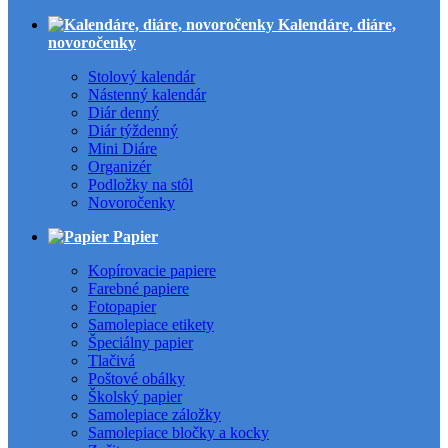
Kalendáre, diáre,
novoročenky
Stolový kalendár
Nástenný kalendár
Diár denný
Diár týždenný
Mini Diáre
Organizér
Podložky na stôl
Novoročenky
Papier
Kopírovacie papiere
Farebné papiere
Fotopapier
Samolepiace etikety
Špeciálny papier
Tlačivá
Poštové obálky
Školský papier
Samolepiace záložky
Samolepiace bločky a kocky