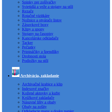
Spinky pre zošívačky
Svietidlá a veže a stojany na stôl
Rezače
Rotačné vizitkáre
Nožnice a otvárače listov
Zásuvkové boxy
Klipy a spony
Stojany na časopisy
Kancelárske odkladače
Tacker
Pečiatky
Pripináčiky a špendlíky
Drobnosti stola
Podložky na stôl
Archivácia, zakladanie
Archivačné krabice a klip
Indexové značky
Kožené aktovky a kufre
Krúžkové zakladače
Násuvné lišty a obaly
Obaly na zošity
Odkladacie mapy a dosky papier