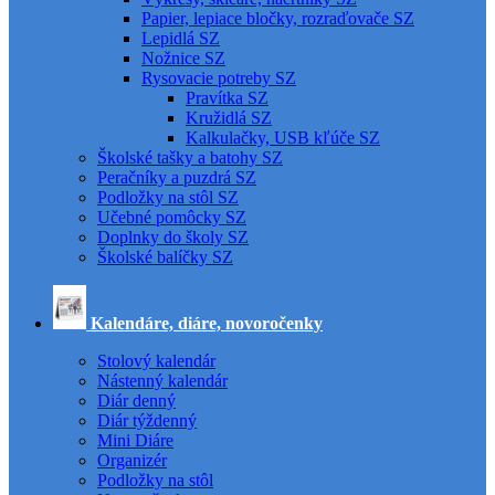
Papier, lepiace bločky, rozraďovače SZ
Lepidlá SZ
Nožnice SZ
Rysovacie potreby SZ
Pravítka SZ
Kružidlá SZ
Kalkulačky, USB kľúče SZ
Školské tašky a batohy SZ
Peračníky a puzdrá SZ
Podložky na stôl SZ
Učebné pomôcky SZ
Doplnky do školy SZ
Školské balíčky SZ
Kalendáre, diáre, novoročenky
Stolový kalendár
Nástenný kalendár
Diár denný
Diár týždenný
Mini Diáre
Organizér
Podložky na stôl