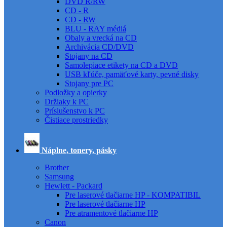
DVD R/RW
CD - R
CD - RW
BLU - RAY médiá
Obaly a vrecká na CD
Archivácia CD/DVD
Stojany na CD
Samolepiace etikety na CD a DVD
USB kľúče, pamäťové karty, pevné disky
Stojany pre PC
Podložky a opierky
Držiaky k PC
Príslušenstvo k PC
Čistiace prostriedky
Náplne, tonery, pásky
Brother
Samsung
Hewlett - Packard
Pre laserové tlačiarne HP - KOMPATIBIL
Pre laserové tlačiarne HP
Pre atramentové tlačiarne HP
Canon