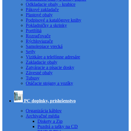
Odkladacie obaly - krabice
Pákové zakladače
Plastové obaly
Podpisové a katalógove knihy
Pokladničky a skrinky
Portfóliá
Rozraďovače
Rýchloviazače
Samolepiace vrecká
Sejfy
Vizitkáre a telefónne adresáre
Zakladacie obaly
Zatváracie a písacie dosky
Závesné obaly
Tubusy
Otáčacie stojany a vozíky
PC doplnky, príslušenstvo
Organizácia káblov
Archivačné média
Diskety a Zip
Puzdrá a tašky na CD