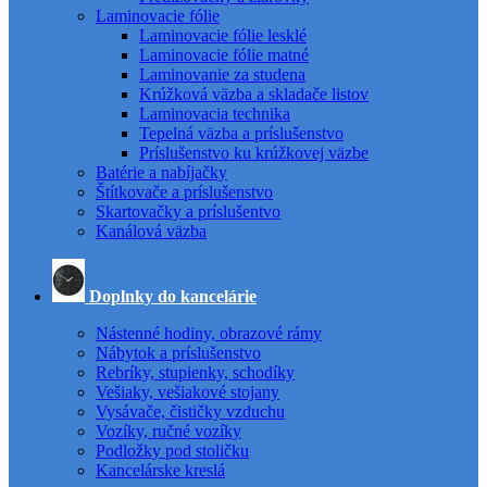
Laminovacie fólie
Laminovacie fólie lesklé
Laminovacie fólie matné
Laminovanie za studena
Krúžková väzba a skladače listov
Laminovacia technika
Tepelná väzba a príslušenstvo
Príslušenstvo ku krúžkovej väzbe
Batérie a nabíjačky
Štítkovače a príslušenstvo
Skartovačky a príslušentvo
Kanálová väzba
Doplnky do kancelárie
Nástenné hodiny, obrazové rámy
Nábytok a príslušenstvo
Rebríky, stupienky, schodíky
Vešiaky, vešiakové stojany
Vysávače, čističky vzduchu
Vozíky, ručné vozíky
Podložky pod stoličku
Kancelárske kreslá