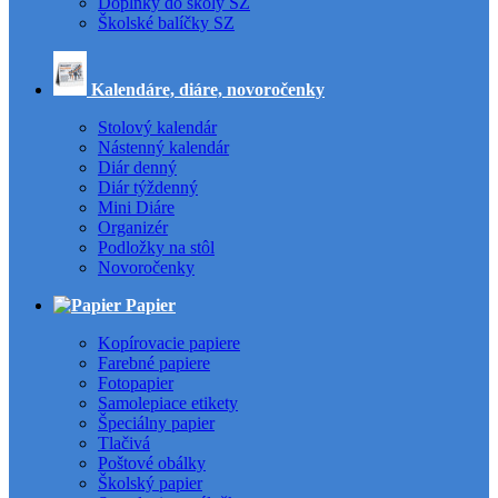
Doplnky do školy SZ
Školské balíčky SZ
Kalendáre, diáre, novoročenky
Stolový kalendár
Nástenný kalendár
Diár denný
Diár týždenný
Mini Diáre
Organizér
Podložky na stôl
Novoročenky
Papier
Kopírovacie papiere
Farebné papiere
Fotopapier
Samolepiace etikety
Špeciálny papier
Tlačivá
Poštové obálky
Školský papier