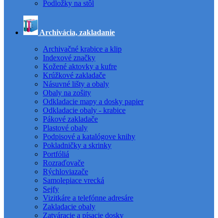
Podložky na stôl
Archivácia, zakladanie
Archivačné krabice a klip
Indexové značky
Kožené aktovky a kufre
Krúžkové zakladače
Násuvné lišty a obaly
Obaly na zošity
Odkladacie mapy a dosky papier
Odkladacie obaly - krabice
Pákové zakladače
Plastové obaly
Podpisové a katalógove knihy
Pokladničky a skrinky
Portfóliá
Rozraďovače
Rýchloviazače
Samolepiace vrecká
Sejfy
Vizitkáre a telefónne adresáre
Zakladacie obaly
Zatváracie a písacie dosky