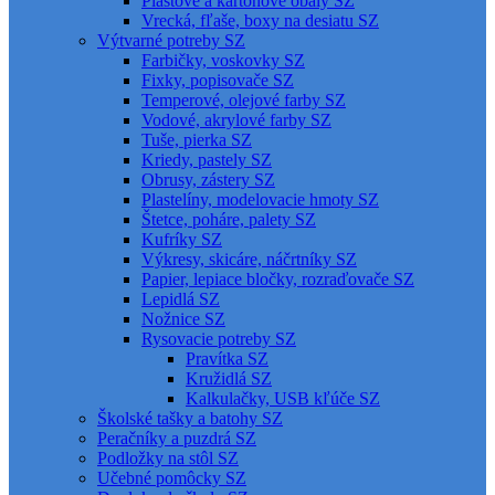
Plastové a kartónové obaly SZ
Vrecká, fľaše, boxy na desiatu SZ
Výtvarné potreby SZ
Farbičky, voskovky SZ
Fixky, popisovače SZ
Temperové, olejové farby SZ
Vodové, akrylové farby SZ
Tuše, pierka SZ
Kriedy, pastely SZ
Obrusy, zástery SZ
Plastelíny, modelovacie hmoty SZ
Štetce, poháre, palety SZ
Kufríky SZ
Výkresy, skicáre, náčrtníky SZ
Papier, lepiace bločky, rozraďovače SZ
Lepidlá SZ
Nožnice SZ
Rysovacie potreby SZ
Pravítka SZ
Kružidlá SZ
Kalkulačky, USB kľúče SZ
Školské tašky a batohy SZ
Peračníky a puzdrá SZ
Podložky na stôl SZ
Učebné pomôcky SZ