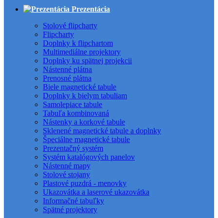
Prezentácia
Stolové flipcharty
Flipcharty
Doplnky k flipchartom
Multimediálne projektory
Doplnky ku spätnej projekcii
Nástenné plátna
Prenosné plátna
Biele magnetické tabule
Doplnky k bielym tabuliam
Samolepiace tabule
Tabuľa kombinovaná
Nástenky a korkové tabule
Sklenené magnetické tabule a doplnky
Špeciálne magnetické tabule
Prezentačný systém
Systém katalógových panelov
Nástenné mapy
Stolové stojany
Plastové puzdrá - menovky
Ukazovátka a laserové ukazovátka
Informačné tabuľky
Spätné projektory