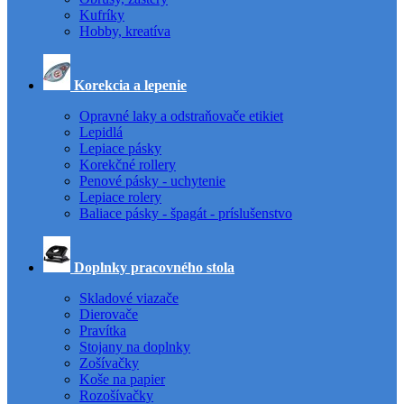
Kufríky
Hobby, kreatíva
Korekcia a lepenie
Opravné laky a odstraňovače etikiet
Lepidlá
Lepiace pásky
Korekčné rollery
Penové pásky - uchytenie
Lepiace rolery
Baliace pásky - špagát - príslušenstvo
Doplnky pracovného stola
Skladové viazače
Dierovače
Pravítka
Stojany na doplnky
Zošívačky
Koše na papier
Rozošívačky