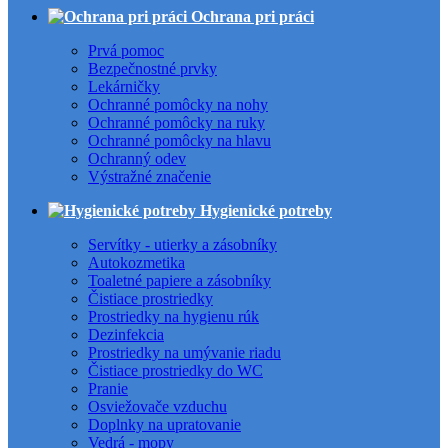
Ochrana pri práci
Prvá pomoc
Bezpečnostné prvky
Lekárničky
Ochranné pomôcky na nohy
Ochranné pomôcky na ruky
Ochranné pomôcky na hlavu
Ochranný odev
Výstražné značenie
Hygienické potreby
Servítky - utierky a zásobníky
Autokozmetika
Toaletné papiere a zásobníky
Čistiace prostriedky
Prostriedky na hygienu rúk
Dezinfekcia
Prostriedky na umývanie riadu
Čistiace prostriedky do WC
Pranie
Osviežovače vzduchu
Doplnky na upratovanie
Vedrá - mopy