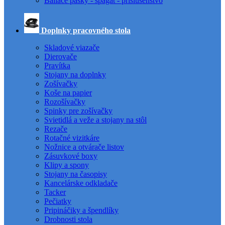
Baliace pásky - špagát - príslušenstvo
Doplnky pracovného stola
Skladové viazače
Dierovače
Pravítka
Stojany na doplnky
Zošívačky
Koše na papier
Rozošívačky
Spinky pre zošívačky
Svietidlá a veže a stojany na stôl
Rezače
Rotačné vizitkáre
Nožnice a otvárače listov
Zásuvkové boxy
Klipy a spony
Stojany na časopisy
Kancelárske odkladače
Tacker
Pečiatky
Pripináčiky a špendlíky
Drobnosti stola