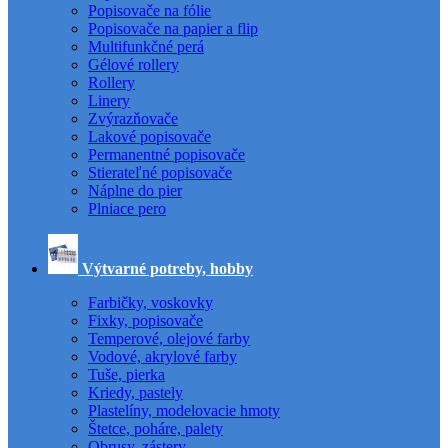
Popisovače na fólie
Popisovače na papier a flip
Multifunkčné perá
Gélové rollery
Rollery
Linery
Zvýrazňovače
Lakové popisovače
Permanentné popisovače
Stierateľné popisovače
Náplne do pier
Plniace pero
Výtvarné potreby, hobby
Farbičky, voskovky
Fixky, popisovače
Temperové, olejové farby
Vodové, akrylové farby
Tuše, pierka
Kriedy, pastely
Plastelíny, modelovacie hmoty
Štetce, poháre, palety
Obrusy, zástery