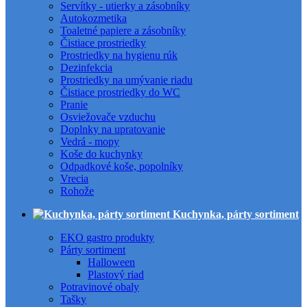
Servítky - utierky a zásobníky
Autokozmetika
Toaletné papiere a zásobníky
Čistiace prostriedky
Prostriedky na hygienu rúk
Dezinfekcia
Prostriedky na umývanie riadu
Čistiace prostriedky do WC
Pranie
Osviežovače vzduchu
Doplnky na upratovanie
Vedrá - mopy
Koše do kuchynky
Odpadkové koše, popolníky
Vrecia
Rohože
Kuchynka, párty sortiment
EKO gastro produkty
Párty sortiment
Halloween
Plastový riad
Potravinové obaly
Tašky