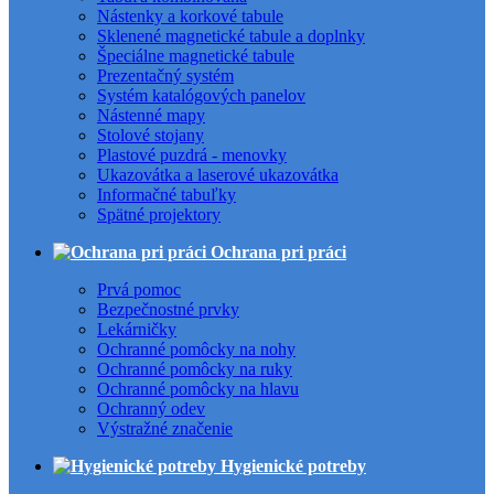
Nástenky a korkové tabule
Sklenené magnetické tabule a doplnky
Špeciálne magnetické tabule
Prezentačný systém
Systém katalógových panelov
Nástenné mapy
Stolové stojany
Plastové puzdrá - menovky
Ukazovátka a laserové ukazovátka
Informačné tabuľky
Spätné projektory
Ochrana pri práci
Prvá pomoc
Bezpečnostné prvky
Lekárničky
Ochranné pomôcky na nohy
Ochranné pomôcky na ruky
Ochranné pomôcky na hlavu
Ochranný odev
Výstražné značenie
Hygienické potreby