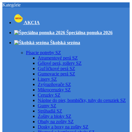
Kategórie
AKCIA
Špeciálna ponuka 2026
Školská sezóna
Písacie potreby SZ
Atramentové perá SZ
Gélové perá, rollery SZ
Guľôčkové perá SZ
Gumovacie perá SZ
Linery SZ
Zvýrazňovače SZ
Mikroceruzky SZ
Ceruzky SZ
Náplne do pier, bombičky, tuhy do ceruziek SZ
Gumy SZ
Strúhadlá SZ
Zošity a bloky SZ
Obaly na zošity SZ
Dosky a boxy na zošity SZ