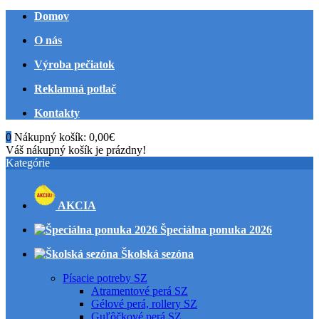
Domov
O nás
Výroba pečiatok
Reklamná potlač
Kontakty
0
Nákupný košík:
0,00€
Váš nákupný košík je prázdny!
Kategórie
AKCIA
Špeciálna ponuka 2026
Školská sezóna
Písacie potreby SZ
Atramentové perá SZ
Gélové perá, rollery SZ
Guľôčkové perá SZ