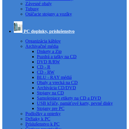
Závesné obaly
Tubusy
Otáčacie stojany a vozíky
PC doplnky, príslušenstvo
Organizácia káblov
Archivačné média
Diskety a Zip
Puzdrá a tašky na CD
DVD R/RW
CD - R
CD - RW
BLU - RAY médiá
Obaly a vrecká na CD
Archivácia CD/DVD
Stojany na CD
Samolepiace etikety na CD a DVD
USB kľúče, pamäťové karty, pevné disky
Stojany pre PC
Podložky a opierky
Držiaky k PC
Príslušenstvo k PC