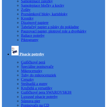
Samolepiace záložky
Samolepiace bločky a kocky
Zošity
Poznámkové bloky, karisbloky
Kroniky
Dizajnové papiere
Tabelačný papier a pásky do pokladne
Pauzovací papier, plotrové role a dvojhárky
Baliace potreby
Piktogramy
Písacie potreby
Gulôčkové perá
Špeciálne popisovače
Mikroceruzky
Tuhy do mikroceruziek
Ceruzky
Strúhadlá a gumy
Kružidlá a versatilky
Gulôčkové pera SWAROVSKI®
Luxusné písacie potreby
Súprava pier
Popisovače na CD