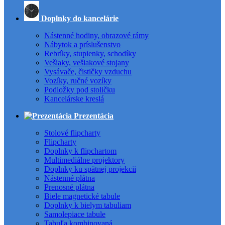
Doplnky do kancelárie
Nástenné hodiny, obrazové rámy
Nábytok a príslušenstvo
Rebríky, stupienky, schodíky
Vešiaky, vešiakové stojany
Vysávače, čističky vzduchu
Vozíky, ručné vozíky
Podložky pod stoličku
Kancelárske kreslá
Prezentácia
Stolové flipcharty
Flipcharty
Doplnky k flipchartom
Multimediálne projektory
Doplnky ku spätnej projekcii
Nástenné plátna
Prenosné plátna
Biele magnetické tabule
Doplnky k bielym tabuliam
Samolepiace tabule
Tabuľa kombinovaná