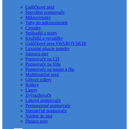
Gulôčkové perá
Špeciálne popisovače
Mikroceruzky
Tuhy do mikroceruziek
Ceruzky
Strúhadlá a gumy
Kružidlá a versatilky
Gulôčkové pera SWAROVSKI®
Luxusné písacie potreby
Súprava pier
Popisovače na CD
Popisovače na fólie
Popisovače na papier a flip
Multifunkčné perá
Gélové rollery
Rollery
Linery
Zvýrazňovače
Lakové popisovače
Permanentné popisovače
Stierateľné popisovače
Náplne do pier
Plniace pero