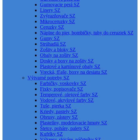
Gumovacie perá SZ
Linery SZ
Zvýrazňovače SZ
Mikroceruzky SZ
Ceruzky SZ
Náplne do pier, bombičky, tuhy do ceruziek SZ
Gumy SZ
Strúhadlá SZ
Zošity a bloky SZ
Obaly na zošity SZ
Dosky a boxy na zošity SZ
Plastové a kartónové obaly SZ
Vrecká, fľaše, boxy na desiatu SZ
Výtvarné potreby SZ
Farbičky, voskovky SZ
Fixky, popisovače SZ
Temperové, olejové farby SZ
Vodové, akrylové farby SZ
Tuše, pierka SZ
Kriedy, pastely SZ
Obrusy, zástery SZ
Plastelíny, modelovacie hmoty SZ
Štetce, poháre, palety SZ
Kufríky SZ
Výkresy, skicáre, náčrtníky SZ