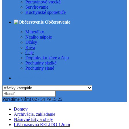
Potravinové vrecká
Servírovanie
Kuchynské spotrebiče
Občerstvenie
Minerálky
Nealko nápoje
Džúsy
Káva
Čaje
Doplnky ku káve a čaju
Pochutiny sladké
Pochutiny slané
Všetky kategórie
Poradíme Vám!
02 / 54 79 15 25
Domov
Archivácia, zakladanie
Násuvné lišty a obaly
Lišta násuvná RELIDO 12mm