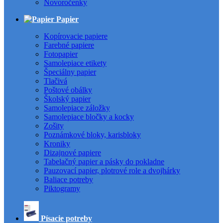
Novoročenky
Papier
Kopírovacie papiere
Farebné papiere
Fotopapier
Samolepiace etikety
Špeciálny papier
Tlačivá
Poštové obálky
Školský papier
Samolepiace záložky
Samolepiace bločky a kocky
Zošity
Poznámkové bloky, karisbloky
Kroniky
Dizajnové papiere
Tabelačný papier a pásky do pokladne
Pauzovací papier, plotrové role a dvojhárky
Baliace potreby
Piktogramy
Písacie potreby