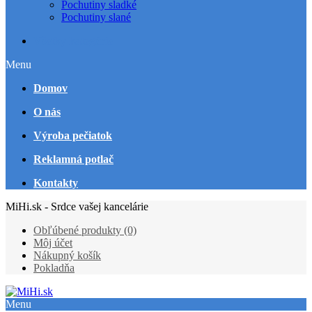
Pochutiny sladké
Pochutiny slané
Všetky kategórie
Menu
Domov
O nás
Výroba pečiatok
Reklamná potlač
Kontakty
MiHi.sk - Srdce vašej kancelárie
Obľúbené produkty (0)
Môj účet
Nákupný košík
Pokladňa
Menu