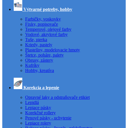
Výtvarné potreby, hobby
Farbičky, voskovky
Fixky, popisovače
Temperové, olejové farby
Vodové, akrylové farby
Tuše, pierka
Kriedy, pastely
Plastelíny, modelovacie hmoty
Štetce, poháre, palety
Obrusy, zástery
Kufríky
Hobby, kreatíva
Korekcia a lepenie
Opravné laky a odstraňovače etikiet
Lepidlá
Lepiace pásky
Korekčné rollery
Penové pásky - uchytenie
Lepiace rolery