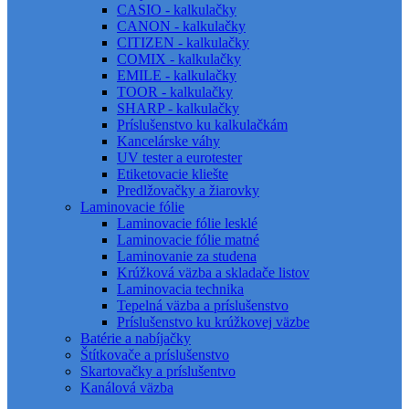
CASIO - kalkulačky
CANON - kalkulačky
CITIZEN - kalkulačky
COMIX - kalkulačky
EMILE - kalkulačky
TOOR - kalkulačky
SHARP - kalkulačky
Príslušenstvo ku kalkulačkám
Kancelárske váhy
UV tester a eurotester
Etiketovacie kliešte
Predlžovačky a žiarovky
Laminovacie fólie
Laminovacie fólie lesklé
Laminovacie fólie matné
Laminovanie za studena
Krúžková väzba a skladače listov
Laminovacia technika
Tepelná väzba a príslušenstvo
Príslušenstvo ku krúžkovej väzbe
Batérie a nabíjačky
Štítkovače a príslušenstvo
Skartovačky a príslušentvo
Kanálová väzba