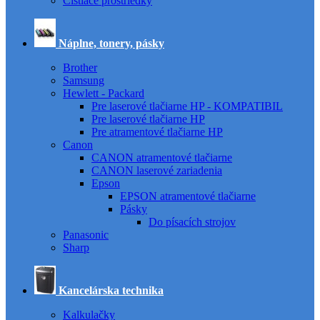
Čistiace prostriedky
Náplne, tonery, pásky
Brother
Samsung
Hewlett - Packard
Pre laserové tlačiarne HP - KOMPATIBIL
Pre laserové tlačiarne HP
Pre atramentové tlačiarne HP
Canon
CANON atramentové tlačiarne
CANON laserové zariadenia
Epson
EPSON atramentové tlačiarne
Pásky
Do písacích strojov
Panasonic
Sharp
Kancelárska technika
Kalkulačky