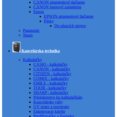
CANON atramentové tlačiarne
CANON laserové zariadenia
Epson
EPSON atramentové tlačiarne
Pásky
Do písacích strojov
Panasonic
Sharp
Kancelárska technika
Kalkulačky
CASIO - kalkulačky
CANON - kalkulačky
CITIZEN - kalkulačky
COMIX - kalkulačky
EMILE - kalkulačky
TOOR - kalkulačky
SHARP - kalkulačky
Príslušenstvo ku kalkulačkám
Kancelárske váhy
UV tester a eurotester
Etiketovacie kliešte
Predlžovačky a žiarovky