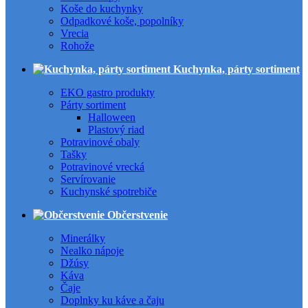
Koše do kuchynky
Odpadkové koše, popolníky
Vrecia
Rohože
Kuchynka, párty sortiment
EKO gastro produkty
Párty sortiment
Halloween
Plastový riad
Potravinové obaly
Tašky
Potravinové vrecká
Servírovanie
Kuchynské spotrebiče
Občerstvenie
Minerálky
Nealko nápoje
Džúsy
Káva
Čaje
Doplnky ku káve a čaju