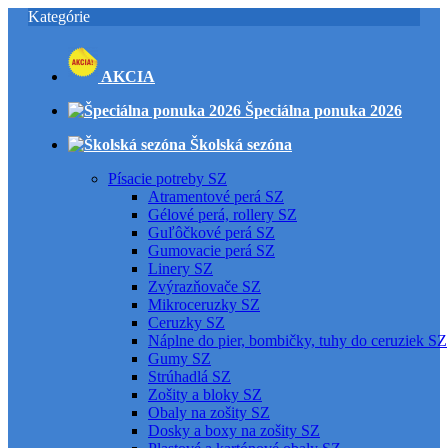
Kategórie
AKCIA
Špeciálna ponuka 2026
Školská sezóna
Písacie potreby SZ
Atramentové perá SZ
Gélové perá, rollery SZ
Guľôčkové perá SZ
Gumovacie perá SZ
Linery SZ
Zvýrazňovače SZ
Mikroceruzky SZ
Ceruzky SZ
Náplne do pier, bombičky, tuhy do ceruziek SZ
Gumy SZ
Strúhadlá SZ
Zošity a bloky SZ
Obaly na zošity SZ
Dosky a boxy na zošity SZ