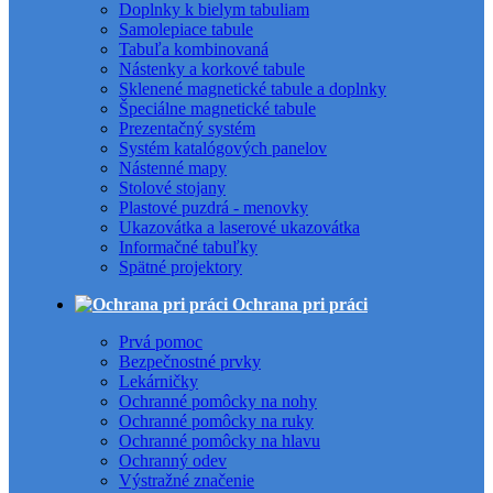
Doplnky k bielym tabuliam
Samolepiace tabule
Tabuľa kombinovaná
Nástenky a korkové tabule
Sklenené magnetické tabule a doplnky
Špeciálne magnetické tabule
Prezentačný systém
Systém katalógových panelov
Nástenné mapy
Stolové stojany
Plastové puzdrá - menovky
Ukazovátka a laserové ukazovátka
Informačné tabuľky
Spätné projektory
Ochrana pri práci
Prvá pomoc
Bezpečnostné prvky
Lekárničky
Ochranné pomôcky na nohy
Ochranné pomôcky na ruky
Ochranné pomôcky na hlavu
Ochranný odev
Výstražné značenie