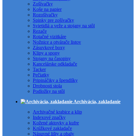
Zošívačky
Koše na papier
Rozošívačky
Spinky pre zošívačky
Svietidlá a veže a stojany na stôl
Rezače
Rotačné vizitkáre
Nožnice a otvárače listov
Zásuvkové boxy
Klipy a spony
Stojany na časopisy
Kancelárske odkladače
Tacker
Pečiatky
Pripináčiky a špendlíky
Drobnosti stola
Podložky na stôl
Archivácia, zakladanie
Archivačné krabice a klip
Indexové značky
Kožené aktovky a kufre
Krúžkové zakladače
Násuvné lišty a obaly