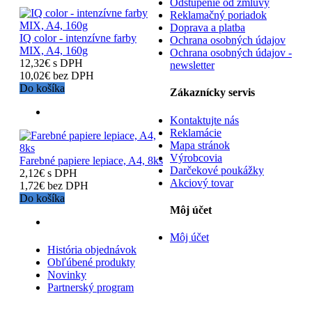
Odstúpenie od zmluvy
Reklamačný poriadok
Doprava a platba
IQ color - intenzívne farby
Ochrana osobných údajov
MIX, A4, 160g
Ochrana osobných údajov -
12,32€ s DPH
newsletter
10,02€ bez DPH
Do košíka
Zákaznícky servis
Kontaktujte nás
Reklamácie
Mapa stránok
Výrobcovia
Farebné papiere lepiace, A4, 8ks
Darčekové poukážky
2,12€ s DPH
Akciový tovar
1,72€ bez DPH
Do košíka
Môj účet
Môj účet
História objednávok
Obľúbené produkty
Novinky
Partnerský program