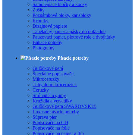
Samolepiace bločky a kocky
Zošity
Poznámkové bloky, karisbloky
Kroniky
Dizajnové papiere
Tabelačný papier a pásky do pokladne
Pauzovací papier, plotrové role a dvojhárky
Baliace potreby
Piktogramy
Písacie potreby
Gulôčkové perá
Špeciálne popisovače
Mikroceruzky
Tuhy do mikroceruziek
Ceruzky
Strúhadlá a gumy
Kružidlá a versatilky
Gulôčkové pera SWAROVSKI®
Luxusné písacie potreby
Súprava pier
Popisovače na CD
Popisovače na fólie
Popisovače na papier a flip