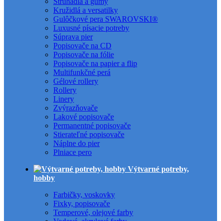
Strúhadlá a gumy
Kružidlá a versatilky
Gulôčkové pera SWAROVSKI®
Luxusné písacie potreby
Súprava pier
Popisovače na CD
Popisovače na fólie
Popisovače na papier a flip
Multifunkčné perá
Gélové rollery
Rollery
Linery
Zvýrazňovače
Lakové popisovače
Permanentné popisovače
Stierateľné popisovače
Náplne do pier
Plniace pero
Výtvarné potreby,
hobby
Farbičky, voskovky
Fixky, popisovače
Temperové, olejové farby