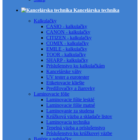
Kancelárska technika
Kalkulačky
CASIO - kalkulačky
CANON - kalkulačky
CITIZEN - kalkulačky
COMIX - kalkulačky
EMILE - kalkulačky
TOOR - kalkulačky
SHARP - kalkulačky
Príslušenstvo ku kalkulačkám
Kancelárske váhy
UV tester a eurotester
Etiketovacie kliešte
Predlžovačky a žiarovky
Laminovacie fólie
Laminovacie fólie lesklé
Laminovacie fólie matné
Laminovanie za studena
Krúžková väzba a skladače listov
Laminovacia technika
Tepelná väzba a príslušenstvo
Príslušenstvo ku krúžkovej väzbe
Batérie a nabíjačky