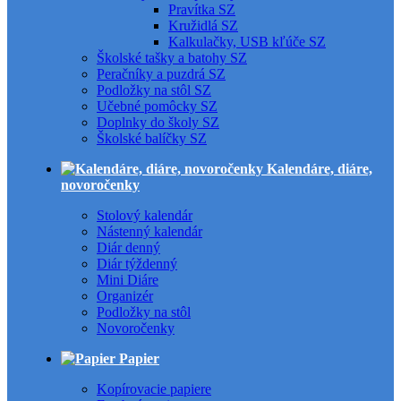
Pravítka SZ
Kružidlá SZ
Kalkulačky, USB kľúče SZ
Školské tašky a batohy SZ
Peračníky a puzdrá SZ
Podložky na stôl SZ
Učebné pomôcky SZ
Doplnky do školy SZ
Školské balíčky SZ
Kalendáre, diáre,
novoročenky
Stolový kalendár
Nástenný kalendár
Diár denný
Diár týždenný
Mini Diáre
Organizér
Podložky na stôl
Novoročenky
Papier
Kopírovacie papiere