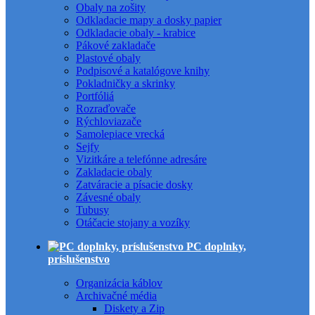
Obaly na zošity
Odkladacie mapy a dosky papier
Odkladacie obaly - krabice
Pákové zakladače
Plastové obaly
Podpisové a katalógove knihy
Pokladničky a skrinky
Portfóliá
Rozraďovače
Rýchloviazače
Samolepiace vrecká
Sejfy
Vizitkáre a telefónne adresáre
Zakladacie obaly
Zatváracie a písacie dosky
Závesné obaly
Tubusy
Otáčacie stojany a vozíky
PC doplnky,
príslušenstvo
Organizácia káblov
Archivačné média
Diskety a Zip