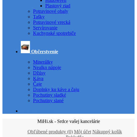
Halloween
Plastový riad
Potravinové obaly
Tašky
Potravinové vrecká
Servírovanie
Kuchynské spotrebiče
Občerstvenie
Minerálky
Nealko nápoje
Džúsy
Káva
Čaje
Doplnky ku káve a čaju
Pochutiny sladké
Pochutiny slané
Všetky kategórie
MiHi.sk - Srdce vašej kancelárie
Obľúbené produkty (0)
Môj účet
Nákupný košík