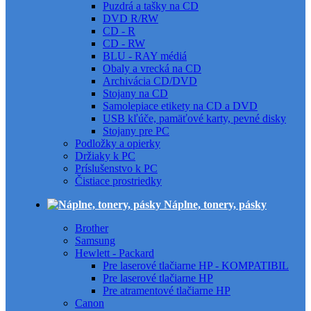
Puzdrá a tašky na CD
DVD R/RW
CD - R
CD - RW
BLU - RAY médiá
Obaly a vrecká na CD
Archivácia CD/DVD
Stojany na CD
Samolepiace etikety na CD a DVD
USB kľúče, pamäťové karty, pevné disky
Stojany pre PC
Podložky a opierky
Držiaky k PC
Príslušenstvo k PC
Čistiace prostriedky
Náplne, tonery, pásky
Brother
Samsung
Hewlett - Packard
Pre laserové tlačiarne HP - KOMPATIBIL
Pre laserové tlačiarne HP
Pre atramentové tlačiarne HP
Canon