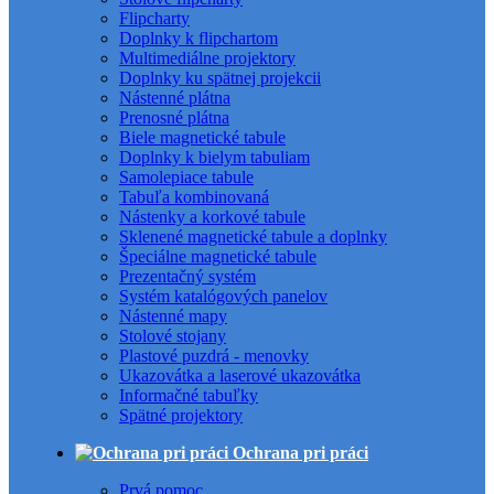
Flipcharty
Doplnky k flipchartom
Multimediálne projektory
Doplnky ku spätnej projekcii
Nástenné plátna
Prenosné plátna
Biele magnetické tabule
Doplnky k bielym tabuliam
Samolepiace tabule
Tabuľa kombinovaná
Nástenky a korkové tabule
Sklenené magnetické tabule a doplnky
Špeciálne magnetické tabule
Prezentačný systém
Systém katalógových panelov
Nástenné mapy
Stolové stojany
Plastové puzdrá - menovky
Ukazovátka a laserové ukazovátka
Informačné tabuľky
Spätné projektory
Ochrana pri práci
Prvá pomoc