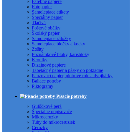
Farebné papiere
Fotopapier
Samolepiace etikety
Špeciálny papier
Tlačivá
Poštové obálky
Školský papier
Samolepiace záložky
Samolepiace bločky a kocky
Zošity
Poznámkové bloky, karisbloky
Kroniky
Dizajnové papiere
Tabelačný papier a pásky do pokladne
Pauzovací papier, plotrové role a dvojhárky
Baliace potreby
Piktogramy
Písacie potreby
Gulôčkové perá
Špeciálne popisovače
Mikroceruzky
Tuhy do mikroceruziek
Ceruzky