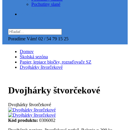
Pochutiny slané
Všetky kategórie
Poradíme Vám!
02 / 54 79 15 25
Domov
Školská sezóna
Papier, lepiace bločky, rozraďovače SZ
Dvojhárky štvorčekové
Dvojhárky štvorčekové
Dvojhárky štvorčekové
Kód produktu:
0306002