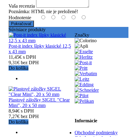
Vaša recenzia
Poznámka:
HTML nie je preložené!
Hodnotenie
Pokračovať
Súvisiace produkty
Značky
Post-it index šípky klasické 12,5
x 43 mm
11,45€ s DPH
9,31€ bez DPH
Do košíka
Plastové záložky SIGEL "Clear
Mini", 20 x 50 mm
8,94€ s DPH
7,27€ bez DPH
Informácie
Do košíka
Obchodné podmienky