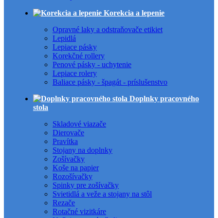
Korekcia a lepenie
Opravné laky a odstraňovače etikiet
Lepidlá
Lepiace pásky
Korekčné rollery
Penové pásky - uchytenie
Lepiace rolery
Baliace pásky - špagát - príslušenstvo
Doplnky pracovného
stola
Skladové viazače
Dierovače
Pravítka
Stojany na doplnky
Zošívačky
Koše na papier
Rozošívačky
Spinky pre zošívačky
Svietidlá a veže a stojany na stôl
Rezače
Rotačné vizitkáre