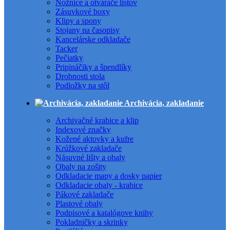
Nožnice a otvárače listov
Zásuvkové boxy
Klipy a spony
Stojany na časopisy
Kancelárske odkladače
Tacker
Pečiatky
Pripináčiky a špendlíky
Drobnosti stola
Podložky na stôl
Archivácia, zakladanie
Archivačné krabice a klip
Indexové značky
Kožené aktovky a kufre
Krúžkové zakladače
Násuvné lišty a obaly
Obaly na zošity
Odkladacie mapy a dosky papier
Odkladacie obaly - krabice
Pákové zakladače
Plastové obaly
Podpisové a katalógove knihy
Pokladničky a skrinky