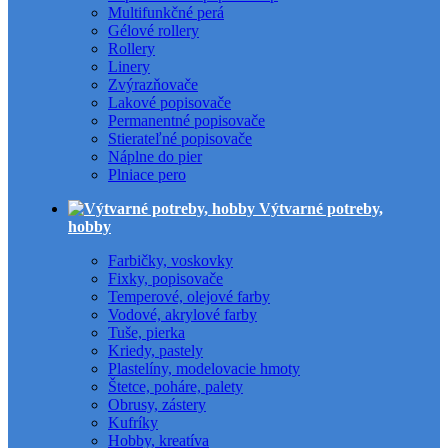
Multifunkčné perá
Gélové rollery
Rollery
Linery
Zvýrazňovače
Lakové popisovače
Permanentné popisovače
Stierateľné popisovače
Náplne do pier
Plniace pero
Výtvarné potreby,
hobby
Farbičky, voskovky
Fixky, popisovače
Temperové, olejové farby
Vodové, akrylové farby
Tuše, pierka
Kriedy, pastely
Plastelíny, modelovacie hmoty
Štetce, poháre, palety
Obrusy, zástery
Kufríky
Hobby, kreatíva