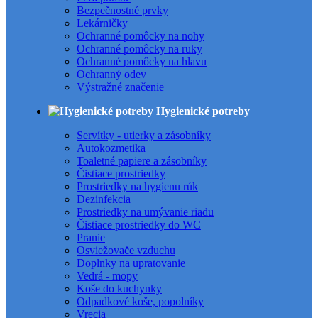
Bezpečnostné prvky
Lekárničky
Ochranné pomôcky na nohy
Ochranné pomôcky na ruky
Ochranné pomôcky na hlavu
Ochranný odev
Výstražné značenie
Hygienické potreby
Servítky - utierky a zásobníky
Autokozmetika
Toaletné papiere a zásobníky
Čistiace prostriedky
Prostriedky na hygienu rúk
Dezinfekcia
Prostriedky na umývanie riadu
Čistiace prostriedky do WC
Pranie
Osviežovače vzduchu
Doplnky na upratovanie
Vedrá - mopy
Koše do kuchynky
Odpadkové koše, popolníky
Vrecia