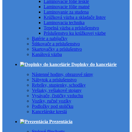
Laminovacie fólie lesklé
Laminovacie fólie matné
Laminovanie za studena
Krúžková väzba a skladače listov
Laminovacia technika
Tepelná väzba a príslušenstvo
Príslušenstvo ku krúžkovej väzbe
Batérie a nabíjačky
Štítkovače a príslušenstvo
Skartovačky a príslušentvo
Kanálová väzba
Doplnky do kancelárie
Nástenné hodiny, obrazové rámy
Nábytok a príslušenstvo
Rebríky, stupienky, schodíky
Vešiaky, vešiakové stojany
Vysávače, čističky vzduchu
Vozíky, ručné vozíky
Podložky pod stoličku
Kancelárske kreslá
Prezentácia
Stolové flipcharty