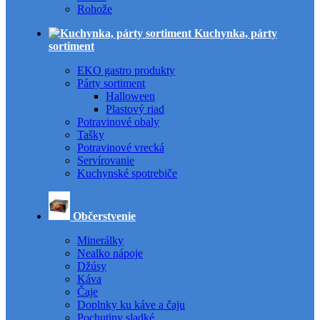
Rohože
Kuchynka, párty
sortiment
EKO gastro produkty
Párty sortiment
Halloween
Plastový riad
Potravinové obaly
Tašky
Potravinové vrecká
Servírovanie
Kuchynské spotrebiče
Občerstvenie
Minerálky
Nealko nápoje
Džúsy
Káva
Čaje
Doplnky ku káve a čaju
Pochutiny sladké