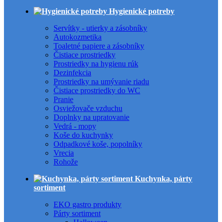
Hygienické potreby
Servítky - utierky a zásobníky
Autokozmetika
Toaletné papiere a zásobníky
Čistiace prostriedky
Prostriedky na hygienu rúk
Dezinfekcia
Prostriedky na umývanie riadu
Čistiace prostriedky do WC
Pranie
Osviežovače vzduchu
Doplnky na upratovanie
Vedrá - mopy
Koše do kuchynky
Odpadkové koše, popolníky
Vrecia
Rohože
Kuchynka, párty
sortiment
EKO gastro produkty
Párty sortiment