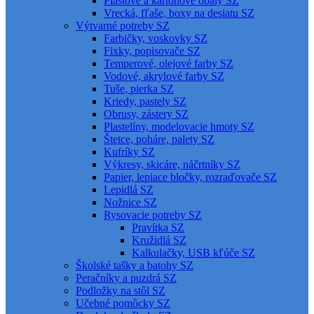
Plastové a kartónové obaly SZ
Vrecká, fľaše, boxy na desiatu SZ
Výtvarné potreby SZ
Farbičky, voskovky SZ
Fixky, popisovače SZ
Temperové, olejové farby SZ
Vodové, akrylové farby SZ
Tuše, pierka SZ
Kriedy, pastely SZ
Obrusy, zástery SZ
Plastelíny, modelovacie hmoty SZ
Štetce, poháre, palety SZ
Kufríky SZ
Výkresy, skicáre, náčrtníky SZ
Papier, lepiace bločky, rozraďovače SZ
Lepidlá SZ
Nožnice SZ
Rysovacie potreby SZ
Pravítka SZ
Kružidlá SZ
Kalkulačky, USB kľúče SZ
Školské tašky a batohy SZ
Peračníky a puzdrá SZ
Podložky na stôl SZ
Učebné pomôcky SZ