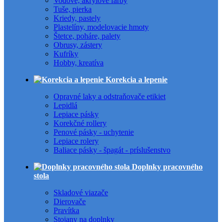
Vodové, akrylové farby
Tuše, pierka
Kriedy, pastely
Plastelíny, modelovacie hmoty
Štetce, poháre, palety
Obrusy, zástery
Kufríky
Hobby, kreatíva
Korekcia a lepenie
Opravné laky a odstraňovače etikiet
Lepidlá
Lepiace pásky
Korekčné rollery
Penové pásky - uchytenie
Lepiace rolery
Baliace pásky - špagát - príslušenstvo
Doplnky pracovného
stola
Skladové viazače
Dierovače
Pravítka
Stojany na doplnky