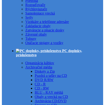
Portfóliá
Rozraďovače
Rýchloviazače
Samolepiace vrecká
Sejfy
Vizitkáre a telefónne adresáre
Zakladacie obaly
Zatváracie a písacie dosky
Závesné obaly
Tubusy
Otáčacie stojany a vozíky
PC doplnky,
príslušenstvo
Organizácia káblov
Archivačné média
Diskety a Zip
Puzdrá a tašky na CD
DVD R/RW
CD - R
CD - RW
BLU - RAY médiá
Obaly a vrecká na CD
Archivácia CD/DVD