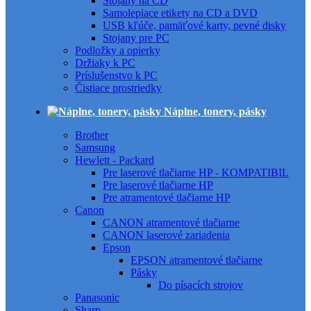
Stojany na CD
Samolepiace etikety na CD a DVD
USB kľúče, pamäťové karty, pevné disky
Stojany pre PC
Podložky a opierky
Držiaky k PC
Príslušenstvo k PC
Čistiace prostriedky
Náplne, tonery, pásky
Brother
Samsung
Hewlett - Packard
Pre laserové tlačiarne HP - KOMPATIBIL
Pre laserové tlačiarne HP
Pre atramentové tlačiarne HP
Canon
CANON atramentové tlačiarne
CANON laserové zariadenia
Epson
EPSON atramentové tlačiarne
Pásky
Do písacích strojov
Panasonic
Sharp