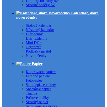
Doplnky do školy SZ
Školské balíčky SZ
Kalendáre, diáre,
novoročenky
Stolový kalendár
Nástenný kalendár
Diár denný
Diár týždenný
Mini Diáre
Organizér
Podložky na stôl
Novoročenky
Papier
Kopírovacie papiere
Farebné papiere
Fotopapier
Samolepiace etikety
Špeciálny papier
Tlačivá
Poštové obálky
Školský papier
Samolepiace záložky