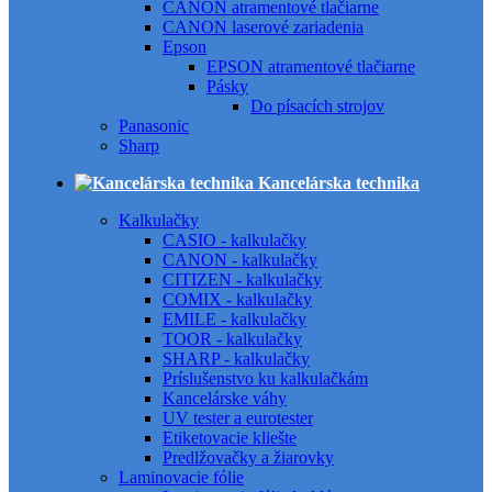
CANON atramentové tlačiarne
CANON laserové zariadenia
Epson
EPSON atramentové tlačiarne
Pásky
Do písacích strojov
Panasonic
Sharp
Kancelárska technika
Kalkulačky
CASIO - kalkulačky
CANON - kalkulačky
CITIZEN - kalkulačky
COMIX - kalkulačky
EMILE - kalkulačky
TOOR - kalkulačky
SHARP - kalkulačky
Príslušenstvo ku kalkulačkám
Kancelárske váhy
UV tester a eurotester
Etiketovacie kliešte
Predlžovačky a žiarovky
Laminovacie fólie