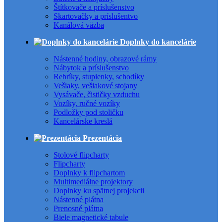
Štítkovače a príslušenstvo
Skartovačky a príslušentvo
Kanálová väzba
Doplnky do kancelárie
Nástenné hodiny, obrazové rámy
Nábytok a príslušenstvo
Rebríky, stupienky, schodíky
Vešiaky, vešiakové stojany
Vysávače, čističky vzduchu
Vozíky, ručné vozíky
Podložky pod stoličku
Kancelárske kreslá
Prezentácia
Stolové flipcharty
Flipcharty
Doplnky k flipchartom
Multimediálne projektory
Doplnky ku spätnej projekcii
Nástenné plátna
Prenosné plátna
Biele magnetické tabule