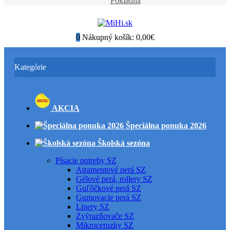
Pokladňa
0
Nákupný košík:
0,00€
Kategórie
AKCIA
Špeciálna ponuka 2026
Školská sezóna
Písacie potreby SZ
Atramentové perá SZ
Gélové perá, rollery SZ
Guľôčkové perá SZ
Gumovacie perá SZ
Linery SZ
Zvýrazňovače SZ
Mikroceruzky SZ