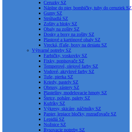
Ceruzky SZ
Náplne do pier, bombičky, tuhy do ceruziek SZ
Gumy SZ
Strúhadlá SZ
Zošity a bloky SZ
Obaly na zošity SZ
Dosky a boxy na zošity SZ
Plastové a kartónové obaly SZ
Vrecká, fľaše, boxy na desiatu SZ
Výtvarné potreby SZ
Farbičky, voskovky SZ
Fixky, popisovače SZ
Temperové, olejové farby SZ
Vodové, akrylové farby SZ
Tuše, pierka SZ
Kriedy, pastely SZ
Obrusy, zástery SZ
Plastelíny, modelovacie hmoty SZ
Štetce, poháre, palety SZ
Kufríky SZ
Výkresy, skicáre, náčrtníky SZ
Papier, lepiace bločky, rozraďovače SZ
Lepidlá SZ
Nožnice SZ
Rysovacie potreby SZ