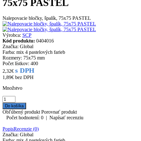
75x75 PASTEL
Nalepovacie bločky, špalík, 75x75 PASTEL
Výrobca:
SCP
Kód produktu:
0404016
Značka: Global
Farba: mix 4 pastelových farieb
Rozmery: 75x75 mm
Počet lístkov: 400
s DPH
2,32€
1,89€
bez DPH
Množstvo
Obľúbený produkt
Porovnať produkt
Počet hodnotení: 0
|
Napísať recenziu
Popis
Recenzie (0)
Značka: Global
Farba: mix 4 pastelových farieb