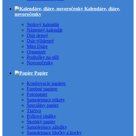
Kalendáre, diáre,
novoročenky
Stolový kalendár
Nástenný kalendár
Diár denný
Diár týždenný
Mini Diáre
Organizér
Podložky na stôl
Novoročenky
Papier
Kopírovacie papiere
Farebné papiere
Fotopapier
Samolepiace etikety
Špeciálny papier
Tlačivá
Poštové obálky
Školský papier
Samolepiace záložky
Samolepiace bločky a kocky