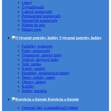
Linery
Zvýrazňovače
Lakové popisovače
Permanentné popisovače
Stierateľné popisovače
Náplne do pier
Plniace pero
Výtvarné potreby, hobby
Farbičky, voskovky
Fixky, popisovače
Temperové, olejové farby
Vodové, akrylové farby
Tuše, pierka
Kriedy, pastely
Plastelíny, modelovacie hmoty
Štetce, poháre, palety
Obrusy, zástery
Kufríky
Hobby, kreatíva
Korekcia a lepenie
Opravné laky a odstraňovače etikiet