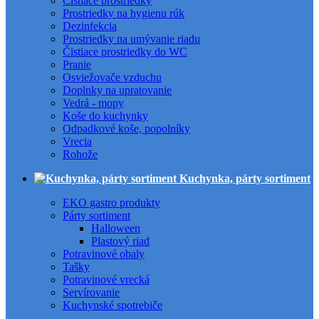
Čistiace prostriedky
Prostriedky na hygienu rúk
Dezinfekcia
Prostriedky na umývanie riadu
Čistiace prostriedky do WC
Pranie
Osviežovače vzduchu
Doplnky na upratovanie
Vedrá - mopy
Koše do kuchynky
Odpadkové koše, popolníky
Vrecia
Rohože
Kuchynka, párty sortiment
EKO gastro produkty
Párty sortiment
Halloween
Plastový riad
Potravinové obaly
Tašky
Potravinové vrecká
Servírovanie
Kuchynské spotrebiče