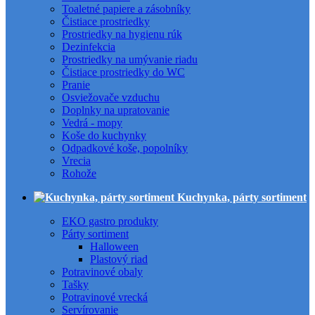
Toaletné papiere a zásobníky
Čistiace prostriedky
Prostriedky na hygienu rúk
Dezinfekcia
Prostriedky na umývanie riadu
Čistiace prostriedky do WC
Pranie
Osviežovače vzduchu
Doplnky na upratovanie
Vedrá - mopy
Koše do kuchynky
Odpadkové koše, popolníky
Vrecia
Rohože
Kuchynka, párty sortiment
EKO gastro produkty
Párty sortiment
Halloween
Plastový riad
Potravinové obaly
Tašky
Potravinové vrecká
Servírovanie