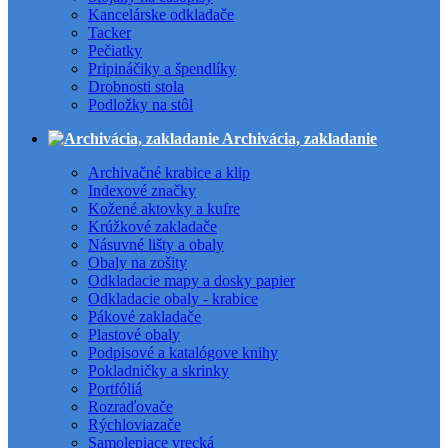
Kancelárske odkladače
Tacker
Pečiatky
Pripináčiky a špendlíky
Drobnosti stola
Podložky na stôl
Archivácia, zakladanie
Archivačné krabice a klip
Indexové značky
Kožené aktovky a kufre
Krúžkové zakladače
Násuvné lišty a obaly
Obaly na zošity
Odkladacie mapy a dosky papier
Odkladacie obaly - krabice
Pákové zakladače
Plastové obaly
Podpisové a katalógove knihy
Pokladničky a skrinky
Portfóliá
Rozraďovače
Rýchloviazače
Samolepiace vrecká