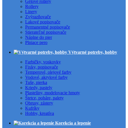
Gélové rollery
Rollery
Linery
Zvýrazňovače
Lakové popisovače
Permanentné popisovače
Stierateľné popisovače
Náplne do pier
Plniace pero
Výtvarné potreby, hobby
Farbičky, voskovky
Fixky, popisovače
Temperové, olejové farby
Vodové, akrylové farby
Tuše, pierka
Kriedy, pastely
Plastelíny, modelovacie hmoty
Štetce, poháre, palety
Obrusy, zástery
Kufríky
Hobby, kreatíva
Korekcia a lepenie