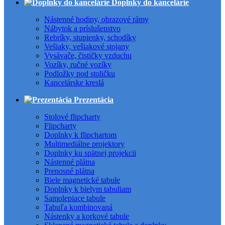
Doplnky do kancelárie
Nástenné hodiny, obrazové rámy
Nábytok a príslušenstvo
Rebríky, stupienky, schodíky
Vešiaky, vešiakové stojany
Vysávače, čističky vzduchu
Vozíky, ručné vozíky
Podložky pod stoličku
Kancelárske kreslá
Prezentácia
Stolové flipcharty
Flipcharty
Doplnky k flipchartom
Multimediálne projektory
Doplnky ku spätnej projekcii
Nástenné plátna
Prenosné plátna
Biele magnetické tabule
Doplnky k bielym tabuliam
Samolepiace tabule
Tabuľa kombinovaná
Nástenky a korkové tabule