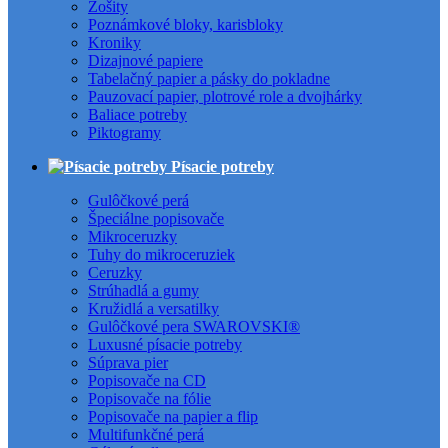
Zošity
Poznámkové bloky, karisbloky
Kroniky
Dizajnové papiere
Tabelačný papier a pásky do pokladne
Pauzovací papier, plotrové role a dvojhárky
Baliace potreby
Piktogramy
Písacie potreby
Gulôčkové perá
Špeciálne popisovače
Mikroceruzky
Tuhy do mikroceruziek
Ceruzky
Strúhadlá a gumy
Kružidlá a versatilky
Gulôčkové pera SWAROVSKI®
Luxusné písacie potreby
Súprava pier
Popisovače na CD
Popisovače na fólie
Popisovače na papier a flip
Multifunkčné perá