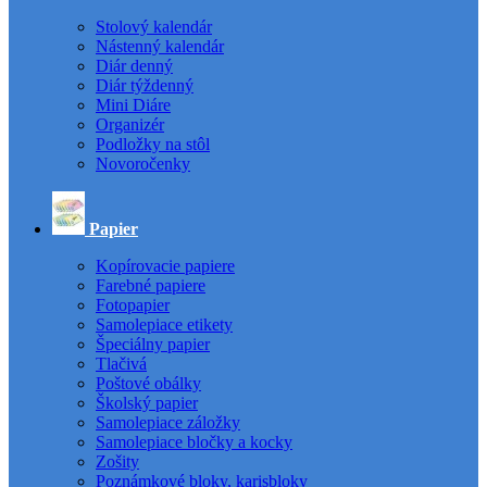
Stolový kalendár
Nástenný kalendár
Diár denný
Diár týždenný
Mini Diáre
Organizér
Podložky na stôl
Novoročenky
Papier
Kopírovacie papiere
Farebné papiere
Fotopapier
Samolepiace etikety
Špeciálny papier
Tlačivá
Poštové obálky
Školský papier
Samolepiace záložky
Samolepiace bločky a kocky
Zošity
Poznámkové bloky, karisbloky