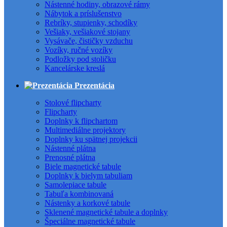
Nástenné hodiny, obrazové rámy
Nábytok a príslušenstvo
Rebríky, stupienky, schodíky
Vešiaky, vešiakové stojany
Vysávače, čističky vzduchu
Vozíky, ručné vozíky
Podložky pod stoličku
Kancelárske kreslá
Prezentácia
Stolové flipcharty
Flipcharty
Doplnky k flipchartom
Multimediálne projektory
Doplnky ku spätnej projekcii
Nástenné plátna
Prenosné plátna
Biele magnetické tabule
Doplnky k bielym tabuliam
Samolepiace tabule
Tabuľa kombinovaná
Nástenky a korkové tabule
Sklenené magnetické tabule a doplnky
Špeciálne magnetické tabule