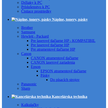
Držiaky k PC
Príslušenstvo k PC
Čistiace prostriedky
Náplne, tonery, pásky
Brother
Samsung
Hewlett - Packard
Pre laserové tlačiarne HP - KOMPATIBIL
Pre laserové tlačiarne HP
Pre atramentové tlačiarne HP
Canon
CANON atramentové tlačiarne
CANON laserové zariadenia
Epson
EPSON atramentové tlačiarne
Pásky
Do písacích strojov
Panasonic
Sharp
Kancelárska technika
Kalkulačky