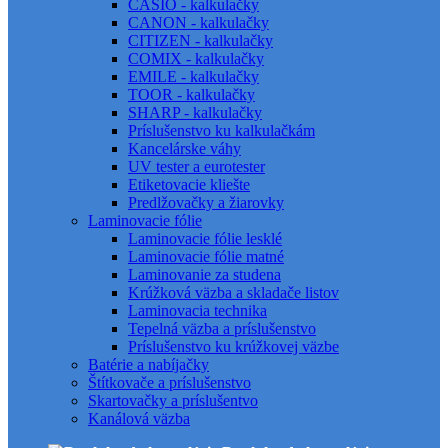
CASIO - kalkulačky
CANON - kalkulačky
CITIZEN - kalkulačky
COMIX - kalkulačky
EMILE - kalkulačky
TOOR - kalkulačky
SHARP - kalkulačky
Príslušenstvo ku kalkulačkám
Kancelárske váhy
UV tester a eurotester
Etiketovacie kliešte
Predlžovačky a žiarovky
Laminovacie fólie
Laminovacie fólie lesklé
Laminovacie fólie matné
Laminovanie za studena
Krúžková väzba a skladače listov
Laminovacia technika
Tepelná väzba a príslušenstvo
Príslušenstvo ku krúžkovej väzbe
Batérie a nabíjačky
Štítkovače a príslušenstvo
Skartovačky a príslušentvo
Kanálová väzba