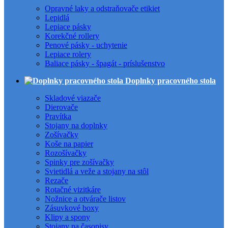
Opravné laky a odstraňovače etikiet
Lepidlá
Lepiace pásky
Korekčné rollery
Penové pásky - uchytenie
Lepiace rolery
Baliace pásky - špagát - príslušenstvo
Doplnky pracovného stola
Skladové viazače
Dierovače
Pravítka
Stojany na doplnky
Zošívačky
Koše na papier
Rozošívačky
Spinky pre zošívačky
Svietidlá a veže a stojany na stôl
Rezače
Rotačné vizitkáre
Nožnice a otvárače listov
Zásuvkové boxy
Klipy a spony
Stojany na časopisy