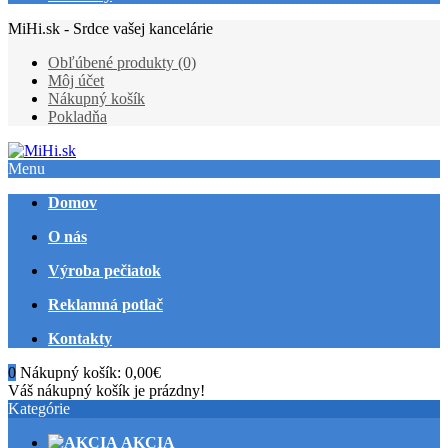
MiHi.sk - Srdce vašej kancelárie
Obľúbené produkty (0)
Môj účet
Nákupný košík
Pokladňa
Menu
Domov
O nás
Výroba pečiatok
Reklamná potlač
Kontakty
0
Nákupný košík:
0,00€
Váš nákupný košík je prázdny!
Kategórie
AKCIA