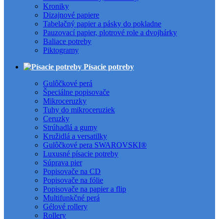
Kroniky
Dizajnové papiere
Tabelačný papier a pásky do pokladne
Pauzovací papier, plotrové role a dvojhárky
Baliace potreby
Piktogramy
Písacie potreby
Gulôčkové perá
Špeciálne popisovače
Mikroceruzky
Tuhy do mikroceruziek
Ceruzky
Strúhadlá a gumy
Kružidlá a versatilky
Gulôčkové pera SWAROVSKI®
Luxusné písacie potreby
Súprava pier
Popisovače na CD
Popisovače na fólie
Popisovače na papier a flip
Multifunkčné perá
Gélové rollery
Rollery