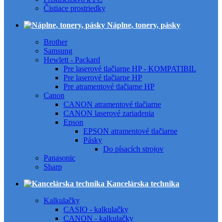
Čistiace prostriedky
Náplne, tonery, pásky
Brother
Samsung
Hewlett - Packard
Pre laserové tlačiarne HP - KOMPATIBIL
Pre laserové tlačiarne HP
Pre atramentové tlačiarne HP
Canon
CANON atramentové tlačiarne
CANON laserové zariadenia
Epson
EPSON atramentové tlačiarne
Pásky
Do písacích strojov
Panasonic
Sharp
Kancelárska technika
Kalkulačky
CASIO - kalkulačky
CANON - kalkulačky