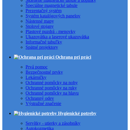
Sklenené magnetické tabule a doplnky
Špeciálne magnetické tabule
Prezentačný systém
Systém katalógových panelov
Nástenné mapy
Stolové stojany
Plastové puzdrá - menovky
Ukazovátka a laserové ukazovátka
Informačné tabuľky
Spätné projektory
Ochrana pri práci
Prvá pomoc
Bezpečnostné prvky
Lekárničky
Ochranné pomôcky na nohy
Ochranné pomôcky na ruky
Ochranné pomôcky na hlavu
Ochranný odev
Výstražné značenie
Hygienické potreby
Servítky - utierky a zásobníky
Autokozmetika