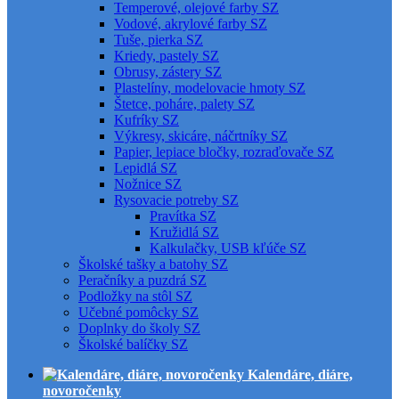
Temperové, olejové farby SZ
Vodové, akrylové farby SZ
Tuše, pierka SZ
Kriedy, pastely SZ
Obrusy, zástery SZ
Plastelíny, modelovacie hmoty SZ
Štetce, poháre, palety SZ
Kufríky SZ
Výkresy, skicáre, náčrtníky SZ
Papier, lepiace bločky, rozraďovače SZ
Lepidlá SZ
Nožnice SZ
Rysovacie potreby SZ
Pravítka SZ
Kružidlá SZ
Kalkulačky, USB kľúče SZ
Školské tašky a batohy SZ
Peračníky a puzdrá SZ
Podložky na stôl SZ
Učebné pomôcky SZ
Doplnky do školy SZ
Školské balíčky SZ
Kalendáre, diáre,
novoročenky