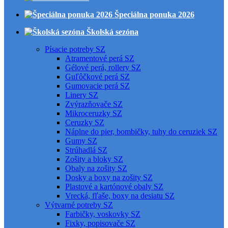
Špeciálna ponuka 2026
Školská sezóna
Písacie potreby SZ
Atramentové perá SZ
Gélové perá, rollery SZ
Guľôčkové perá SZ
Gumovacie perá SZ
Linery SZ
Zvýrazňovače SZ
Mikroceruzky SZ
Ceruzky SZ
Náplne do pier, bombičky, tuhy do ceruziek SZ
Gumy SZ
Strúhadlá SZ
Zošity a bloky SZ
Obaly na zošity SZ
Dosky a boxy na zošity SZ
Plastové a kartónové obaly SZ
Vrecká, fľaše, boxy na desiatu SZ
Výtvarné potreby SZ
Farbičky, voskovky SZ
Fixky, popisovače SZ