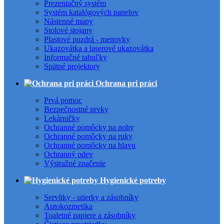
Prezentačný systém
Systém katalógových panelov
Nástenné mapy
Stolové stojany
Plastové puzdrá - menovky
Ukazovátka a laserové ukazovátka
Informačné tabuľky
Spätné projektory
Ochrana pri práci
Prvá pomoc
Bezpečnostné prvky
Lekárničky
Ochranné pomôcky na nohy
Ochranné pomôcky na ruky
Ochranné pomôcky na hlavu
Ochranný odev
Výstražné značenie
Hygienické potreby
Servítky - utierky a zásobníky
Autokozmetika
Toaletné papiere a zásobníky