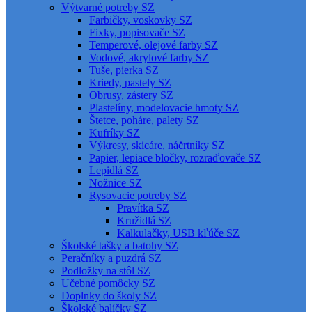
Výtvarné potreby SZ
Farbičky, voskovky SZ
Fixky, popisovače SZ
Temperové, olejové farby SZ
Vodové, akrylové farby SZ
Tuše, pierka SZ
Kriedy, pastely SZ
Obrusy, zástery SZ
Plastelíny, modelovacie hmoty SZ
Štetce, poháre, palety SZ
Kufríky SZ
Výkresy, skicáre, náčrtníky SZ
Papier, lepiace bločky, rozraďovače SZ
Lepidlá SZ
Nožnice SZ
Rysovacie potreby SZ
Pravítka SZ
Kružidlá SZ
Kalkulačky, USB kľúče SZ
Školské tašky a batohy SZ
Peračníky a puzdrá SZ
Podložky na stôl SZ
Učebné pomôcky SZ
Doplnky do školy SZ
Školské balíčky SZ