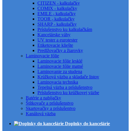
CITIZEN - kalkulačky
COMIX - kalkulačky
EMILE - kalkulačky
TOOR - kalkulačky
SHARP - kalkulačky
Príslušenstvo ku kalkulačkám
Kancelárske váhy
UV tester a eurotester
Etiketovacie kliešte
Predlžovačky a žiarovky
Laminovacie fólie
Laminovacie fólie lesklé
Laminovacie fólie matné
Laminovanie za studena
Krúžková väzba a skladače listov
Laminovacia technika
Tepelná väzba a príslušenstvo
Príslušenstvo ku krúžkovej väzbe
Batérie a nabíjačky
Štítkovače a príslušenstvo
Skartovačky a príslušentvo
Kanálová väzba
Doplnky do kancelárie