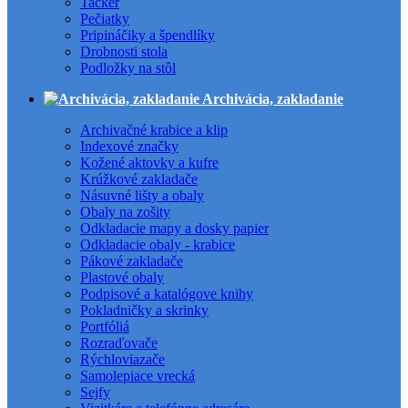
Tacker
Pečiatky
Pripináčiky a špendlíky
Drobnosti stola
Podložky na stôl
Archivácia, zakladanie
Archivačné krabice a klip
Indexové značky
Kožené aktovky a kufre
Krúžkové zakladače
Násuvné lišty a obaly
Obaly na zošity
Odkladacie mapy a dosky papier
Odkladacie obaly - krabice
Pákové zakladače
Plastové obaly
Podpisové a katalógove knihy
Pokladničky a skrinky
Portfóliá
Rozraďovače
Rýchloviazače
Samolepiace vrecká
Sejfy