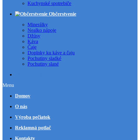
Kuchynské spotrebiče
Občerstvenie
Minerálky
Nealko nápoje
Džúsy
Káva
Čaje
Doplnky ku káve a čaju
Pochutiny sladké
Pochutiny slané
Všetky kategórie
Menu
Domov
O nás
Výroba pečiatok
Reklamná potlač
Kontakty