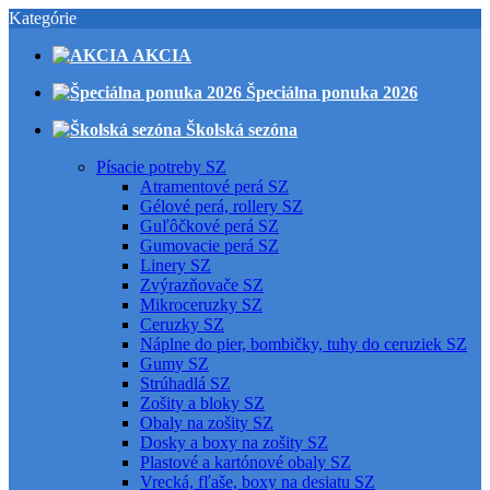
Kategórie
AKCIA
Špeciálna ponuka 2026
Školská sezóna
Písacie potreby SZ
Atramentové perá SZ
Gélové perá, rollery SZ
Guľôčkové perá SZ
Gumovacie perá SZ
Linery SZ
Zvýrazňovače SZ
Mikroceruzky SZ
Ceruzky SZ
Náplne do pier, bombičky, tuhy do ceruziek SZ
Gumy SZ
Strúhadlá SZ
Zošity a bloky SZ
Obaly na zošity SZ
Dosky a boxy na zošity SZ
Plastové a kartónové obaly SZ
Vrecká, fľaše, boxy na desiatu SZ