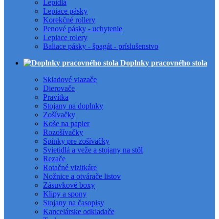
Lepidlá
Lepiace pásky
Korekčné rollery
Penové pásky - uchytenie
Lepiace rolery
Baliace pásky - špagát - príslušenstvo
Doplnky pracovného stola
Skladové viazače
Dierovače
Pravítka
Stojany na doplnky
Zošívačky
Koše na papier
Rozošívačky
Spinky pre zošívačky
Svietidlá a veže a stojany na stôl
Rezače
Rotačné vizitkáre
Nožnice a otvárače listov
Zásuvkové boxy
Klipy a spony
Stojany na časopisy
Kancelárske odkladače