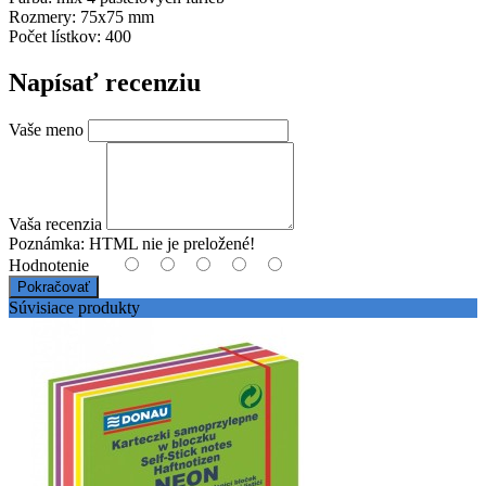
Rozmery: 75x75 mm
Počet lístkov: 400
Napísať recenziu
Vaše meno
Vaša recenzia
Poznámka:
HTML nie je preložené!
Hodnotenie
Pokračovať
Súvisiace produkty