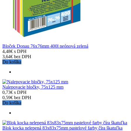
Bloček Donau 76x76mm 400l neónová zelená
4,48€ s DPH
3,64€ bez DPH
Do košíka
Nalepovacie bločky, 75x125 mm
0,73€ s DPH
0,59€ bez DPH
Do košíka
Blok kocka nelepená 83x83x75mm pastelové farby číra škatuľka