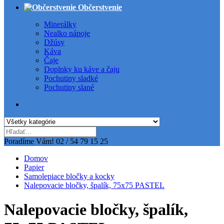
Občerstvenie
Minerálky
Nealko nápoje
Džúsy
Káva
Čaje
Doplnky ku káve a čaju
Pochutiny sladké
Pochutiny slané
Všetky kategórie
Poradíme Vám!
02 / 54 79 15 25
Domov
Papier
Samolepiace bločky a kocky
Nalepovacie bločky, špalík, 75x75 PASTEL
Nalepovacie bločky, špalík,