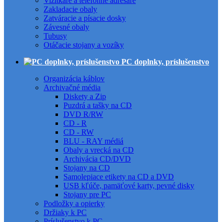
Vizitkáre a telefónne adresáre
Zakladacie obaly
Zatváracie a písacie dosky
Závesné obaly
Tubusy
Otáčacie stojany a vozíky
PC doplnky, príslušenstvo
Organizácia káblov
Archivačné média
Diskety a Zip
Puzdrá a tašky na CD
DVD R/RW
CD - R
CD - RW
BLU - RAY médiá
Obaly a vrecká na CD
Archivácia CD/DVD
Stojany na CD
Samolepiace etikety na CD a DVD
USB kľúče, pamäťové karty, pevné disky
Stojany pre PC
Podložky a opierky
Držiaky k PC
Príslušenstvo k PC