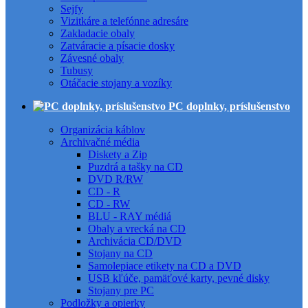
Sejfy
Vizitkáre a telefónne adresáre
Zakladacie obaly
Zatváracie a písacie dosky
Závesné obaly
Tubusy
Otáčacie stojany a vozíky
PC doplnky, príslušenstvo
Organizácia káblov
Archivačné média
Diskety a Zip
Puzdrá a tašky na CD
DVD R/RW
CD - R
CD - RW
BLU - RAY médiá
Obaly a vrecká na CD
Archivácia CD/DVD
Stojany na CD
Samolepiace etikety na CD a DVD
USB kľúče, pamäťové karty, pevné disky
Stojany pre PC
Podložky a opierky