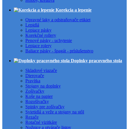
Hobby, kreatíva
Korekcia a lepenie
Opravné laky a odstraňovače etikiet
Lepidlá
Lepiace pásky
Korekčné rollery
Penové pásky - uchytenie
Lepiace rolery
Baliace pásky - špagát - príslušenstvo
Doplnky pracovného stola
Skladové viazače
Dierovače
Pravítka
Stojany na doplnky
Zošívačky
Koše na papier
Rozošívačky
Spinky pre zošívačky
Svietidlá a veže a stojany na stôl
Rezače
Rotačné vizitkáre
Nožnice a otvárače listov