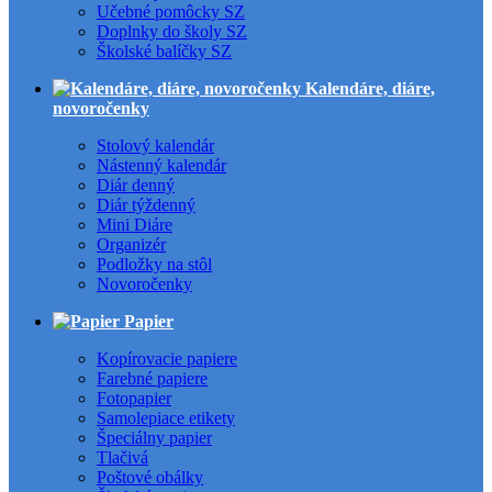
Učebné pomôcky SZ
Doplnky do školy SZ
Školské balíčky SZ
Kalendáre, diáre,
novoročenky
Stolový kalendár
Nástenný kalendár
Diár denný
Diár týždenný
Mini Diáre
Organizér
Podložky na stôl
Novoročenky
Papier
Kopírovacie papiere
Farebné papiere
Fotopapier
Samolepiace etikety
Špeciálny papier
Tlačivá
Poštové obálky