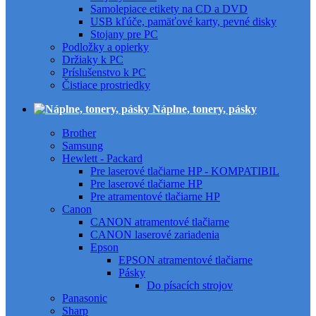
Samolepiace etikety na CD a DVD
USB kľúče, pamäťové karty, pevné disky
Stojany pre PC
Podložky a opierky
Držiaky k PC
Príslušenstvo k PC
Čistiace prostriedky
Náplne, tonery, pásky
Brother
Samsung
Hewlett - Packard
Pre laserové tlačiarne HP - KOMPATIBIL
Pre laserové tlačiarne HP
Pre atramentové tlačiarne HP
Canon
CANON atramentové tlačiarne
CANON laserové zariadenia
Epson
EPSON atramentové tlačiarne
Pásky
Do písacích strojov
Panasonic
Sharp