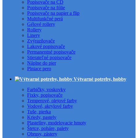
Popisovače na CD
Popisovače na fólie
Popisovače na papier a flip
Multifunkčné perá
Gélové rollery
Rollery
Linery
Zvýrazňovače
Lakové popisovače
Permanentné popisovače
Stierateľné popisovače
Náplne do pier
Plniace pero
Výtvarné potreby, hobby
Farbičky, voskovky
Fixky, popisovače
Temperové, olejové farby
Vodové, akrylové farby
Tuše, pierka
Kriedy, pastely
Plastelíny, modelovacie hmoty
Štetce, poháre, palety
Obrusy, zástery