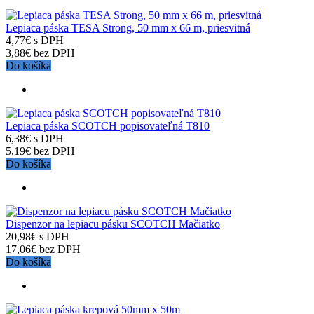
Lepiaca páska TESA Strong, 50 mm x 66 m, priesvitná
4,77€ s DPH
3,88€ bez DPH
Do košíka
Lepiaca páska SCOTCH popisovateľná T810
6,38€ s DPH
5,19€ bez DPH
Do košíka
Dispenzor na lepiacu pásku SCOTCH Mačiatko
20,98€ s DPH
17,06€ bez DPH
Do košíka