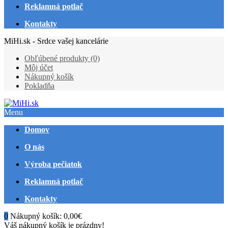
Reklamná potlač
Kontakty
MiHi.sk - Srdce vašej kancelárie
Obľúbené produkty (0)
Môj účet
Nákupný košík
Pokladňa
Menu
Domov
O nás
Výroba pečiatok
Reklamná potlač
Kontakty
0
Nákupný košík:
0,00€
Váš nákupný košík je prázdny!