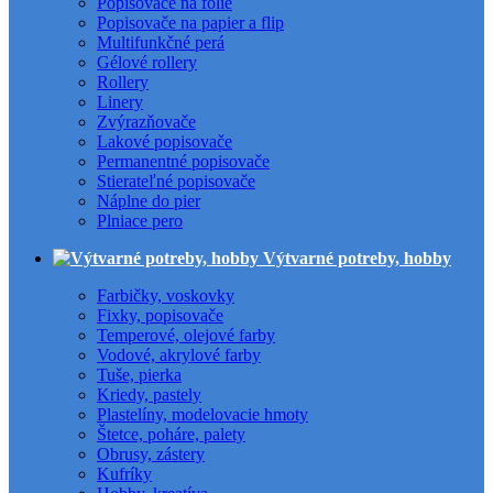
Popisovače na fólie
Popisovače na papier a flip
Multifunkčné perá
Gélové rollery
Rollery
Linery
Zvýrazňovače
Lakové popisovače
Permanentné popisovače
Stierateľné popisovače
Náplne do pier
Plniace pero
Výtvarné potreby, hobby
Farbičky, voskovky
Fixky, popisovače
Temperové, olejové farby
Vodové, akrylové farby
Tuše, pierka
Kriedy, pastely
Plastelíny, modelovacie hmoty
Štetce, poháre, palety
Obrusy, zástery
Kufríky