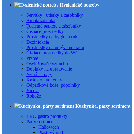
Hygienické potreby
Servítky - utierky a zásobníky
Autokozmetika
Toaletné papiere a zásobníky
Čistiace prostriedky
Prostriedky na hygienu rúk
Dezinfekcia
Prostriedky na umývanie riadu
Čistiace prostriedky do WC
Pranie
Osviežovače vzduchu
Doplnky na upratovanie
Vedrá - mopy
Koše do kuchynky
Odpadkové koše, popolníky
Vrecia
Rohože
Kuchynka, párty sortiment
EKO gastro produkty
Párty sortiment
Halloween
Plastový riad