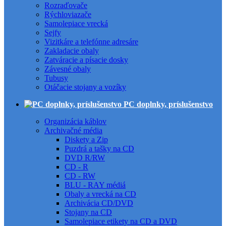
Rozraďovače
Rýchloviazače
Samolepiace vrecká
Sejfy
Vizitkáre a telefónne adresáre
Zakladacie obaly
Zatváracie a písacie dosky
Závesné obaly
Tubusy
Otáčacie stojany a vozíky
PC doplnky, príslušenstvo
Organizácia káblov
Archivačné média
Diskety a Zip
Puzdrá a tašky na CD
DVD R/RW
CD - R
CD - RW
BLU - RAY médiá
Obaly a vrecká na CD
Archivácia CD/DVD
Stojany na CD
Samolepiace etikety na CD a DVD