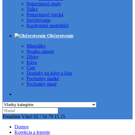
Potravinové obaly
Tašky
Potravinové vrecká
Servírovanie
Kuchynské spotrebiče
Občerstvenie
Minerálky
Nealko nápoje
Džúsy
Káva
Čaje
Doplnky ku káve a čaju
Pochutiny sladké
Pochutiny slané
Všetky kategórie
Poradíme Vám!
02 / 54 79 15 25
Domov
Korekcia a lepenie