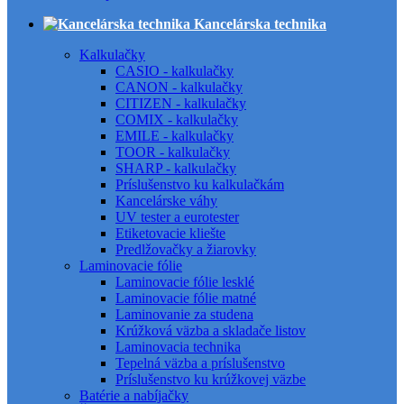
Kancelárska technika
Kalkulačky
CASIO - kalkulačky
CANON - kalkulačky
CITIZEN - kalkulačky
COMIX - kalkulačky
EMILE - kalkulačky
TOOR - kalkulačky
SHARP - kalkulačky
Príslušenstvo ku kalkulačkám
Kancelárske váhy
UV tester a eurotester
Etiketovacie kliešte
Predlžovačky a žiarovky
Laminovacie fólie
Laminovacie fólie lesklé
Laminovacie fólie matné
Laminovanie za studena
Krúžková väzba a skladače listov
Laminovacia technika
Tepelná väzba a príslušenstvo
Príslušenstvo ku krúžkovej väzbe
Batérie a nabíjačky