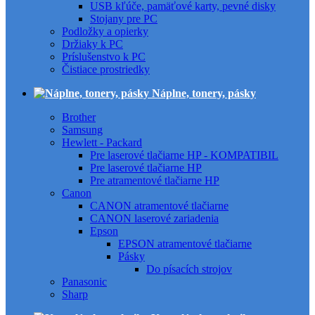
USB kľúče, pamäťové karty, pevné disky
Stojany pre PC
Podložky a opierky
Držiaky k PC
Príslušenstvo k PC
Čistiace prostriedky
Náplne, tonery, pásky
Brother
Samsung
Hewlett - Packard
Pre laserové tlačiarne HP - KOMPATIBIL
Pre laserové tlačiarne HP
Pre atramentové tlačiarne HP
Canon
CANON atramentové tlačiarne
CANON laserové zariadenia
Epson
EPSON atramentové tlačiarne
Pásky
Do písacích strojov
Panasonic
Sharp