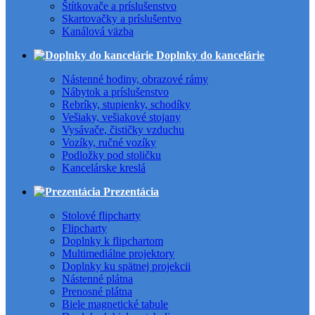
Štítkovače a príslušenstvo
Skartovačky a príslušentvo
Kanálová väzba
Doplnky do kancelárie
Nástenné hodiny, obrazové rámy
Nábytok a príslušenstvo
Rebríky, stupienky, schodíky
Vešiaky, vešiakové stojany
Vysávače, čističky vzduchu
Vozíky, ručné vozíky
Podložky pod stoličku
Kancelárske kreslá
Prezentácia
Stolové flipcharty
Flipcharty
Doplnky k flipchartom
Multimediálne projektory
Doplnky ku spätnej projekcii
Nástenné plátna
Prenosné plátna
Biele magnetické tabule