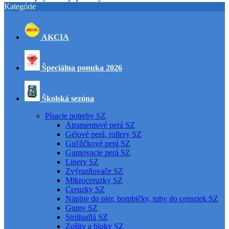
Kategórie
AKCIA
Špeciálna ponuka 2026
Školská sezóna
Písacie potreby SZ
Atramentové perá SZ
Gélové perá, rollery SZ
Guľôčkové perá SZ
Gumovacie perá SZ
Linery SZ
Zvýrazňovače SZ
Mikroceruzky SZ
Ceruzky SZ
Náplne do pier, bombičky, tuhy do ceruziek SZ
Gumy SZ
Strúhadlá SZ
Zošity a bloky SZ