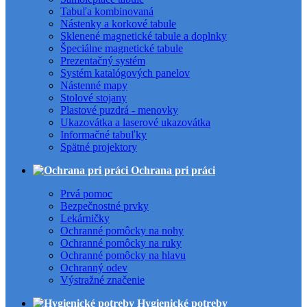
Tabuľa kombinovaná
Nástenky a korkové tabule
Sklenené magnetické tabule a doplnky
Špeciálne magnetické tabule
Prezentačný systém
Systém katalógových panelov
Nástenné mapy
Stolové stojany
Plastové puzdrá - menovky
Ukazovátka a laserové ukazovátka
Informačné tabuľky
Spätné projektory
Ochrana pri práci
Prvá pomoc
Bezpečnostné prvky
Lekárničky
Ochranné pomôcky na nohy
Ochranné pomôcky na ruky
Ochranné pomôcky na hlavu
Ochranný odev
Výstražné značenie
Hygienické potreby