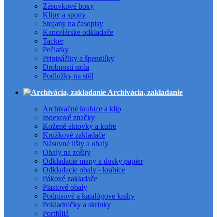
Zásuvkové boxy
Klipy a spony
Stojany na časopisy
Kancelárske odkladače
Tacker
Pečiatky
Pripináčiky a špendlíky
Drobnosti stola
Podložky na stôl
Archivácia, zakladanie
Archivačné krabice a klip
Indexové značky
Kožené aktovky a kufre
Krúžkové zakladače
Násuvné lišty a obaly
Obaly na zošity
Odkladacie mapy a dosky papier
Odkladacie obaly - krabice
Pákové zakladače
Plastové obaly
Podpisové a katalógove knihy
Pokladničky a skrinky
Portfóliá