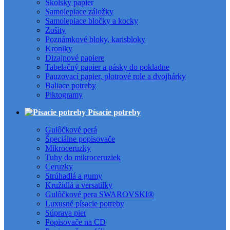
Školský papier
Samolepiace záložky
Samolepiace bločky a kocky
Zošity
Poznámkové bloky, karisbloky
Kroniky
Dizajnové papiere
Tabelačný papier a pásky do pokladne
Pauzovací papier, plotrové role a dvojhárky
Baliace potreby
Piktogramy
Písacie potreby
Gulôčkové perá
Špeciálne popisovače
Mikroceruzky
Tuhy do mikroceruziek
Ceruzky
Strúhadlá a gumy
Kružidlá a versatilky
Gulôčkové pera SWAROVSKI®
Luxusné písacie potreby
Súprava pier
Popisovače na CD