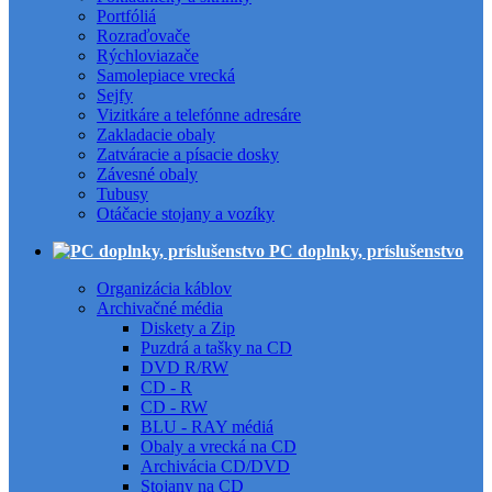
Portfóliá
Rozraďovače
Rýchloviazače
Samolepiace vrecká
Sejfy
Vizitkáre a telefónne adresáre
Zakladacie obaly
Zatváracie a písacie dosky
Závesné obaly
Tubusy
Otáčacie stojany a vozíky
PC doplnky, príslušenstvo
Organizácia káblov
Archivačné média
Diskety a Zip
Puzdrá a tašky na CD
DVD R/RW
CD - R
CD - RW
BLU - RAY médiá
Obaly a vrecká na CD
Archivácia CD/DVD
Stojany na CD