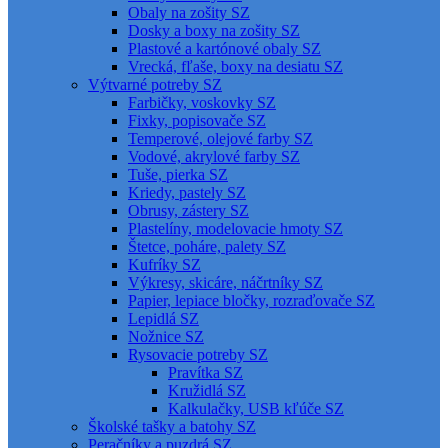
Obaly na zošity SZ
Dosky a boxy na zošity SZ
Plastové a kartónové obaly SZ
Vrecká, fľaše, boxy na desiatu SZ
Výtvarné potreby SZ
Farbičky, voskovky SZ
Fixky, popisovače SZ
Temperové, olejové farby SZ
Vodové, akrylové farby SZ
Tuše, pierka SZ
Kriedy, pastely SZ
Obrusy, zástery SZ
Plastelíny, modelovacie hmoty SZ
Štetce, poháre, palety SZ
Kufríky SZ
Výkresy, skicáre, náčrtníky SZ
Papier, lepiace bločky, rozraďovače SZ
Lepidlá SZ
Nožnice SZ
Rysovacie potreby SZ
Pravítka SZ
Kružidlá SZ
Kalkulačky, USB kľúče SZ
Školské tašky a batohy SZ
Peračníky a puzdrá SZ