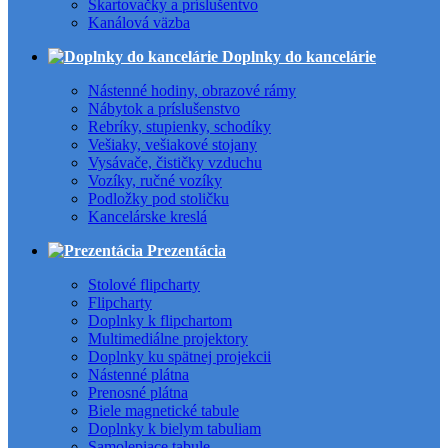
Skartovačky a príslušentvo
Kanálová väzba
Doplnky do kancelárie
Nástenné hodiny, obrazové rámy
Nábytok a príslušenstvo
Rebríky, stupienky, schodíky
Vešiaky, vešiakové stojany
Vysávače, čističky vzduchu
Vozíky, ručné vozíky
Podložky pod stoličku
Kancelárske kreslá
Prezentácia
Stolové flipcharty
Flipcharty
Doplnky k flipchartom
Multimediálne projektory
Doplnky ku spätnej projekcii
Nástenné plátna
Prenosné plátna
Biele magnetické tabule
Doplnky k bielym tabuliam
Samolepiace tabule