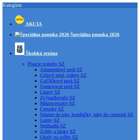
Kategórie
AKCIA
Špeciálna ponuka 2026
Školská sezóna
Písacie potreby SZ
Atramentové perá SZ
Gélové perá, rollery SZ
Guľôčkové perá SZ
Gumovacie perá SZ
Linery SZ
Zvýrazňovače SZ
Mikroceruzky SZ
Ceruzky SZ
Náplne do pier, bombičky, tuhy do ceruziek SZ
Gumy SZ
Strúhadlá SZ
Zošity a bloky SZ
Obaly na zošity SZ