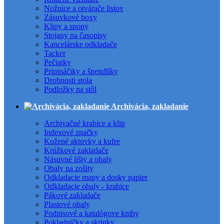
Nožnice a otvárače listov
Zásuvkové boxy
Klipy a spony
Stojany na časopisy
Kancelárske odkladače
Tacker
Pečiatky
Pripináčiky a špendlíky
Drobnosti stola
Podložky na stôl
Archivácia, zakladanie
Archivačné krabice a klip
Indexové značky
Kožené aktovky a kufre
Krúžkové zakladače
Násuvné lišty a obaly
Obaly na zošity
Odkladacie mapy a dosky papier
Odkladacie obaly - krabice
Pákové zakladače
Plastové obaly
Podpisové a katalógove knihy
Pokladničky a skrinky