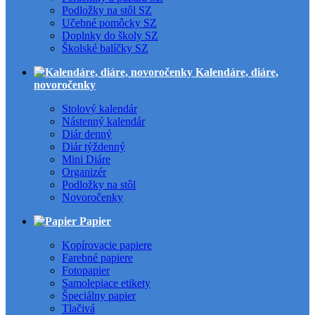
Podložky na stôl SZ
Učebné pomôcky SZ
Doplnky do školy SZ
Školské balíčky SZ
Kalendáre, diáre,
novoročenky
Stolový kalendár
Nástenný kalendár
Diár denný
Diár týždenný
Mini Diáre
Organizér
Podložky na stôl
Novoročenky
Papier
Kopírovacie papiere
Farebné papiere
Fotopapier
Samolepiace etikety
Špeciálny papier
Tlačivá