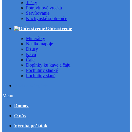
Tašky
Potravinové vrecká
Servírovanie
Kuchynské spotrebiče
Občerstvenie
Minerálky
Nealko nápoje
Džúsy
Káva
Čaje
Doplnky ku káve a čaju
Pochutiny sladké
Pochutiny slané
Všetky kategórie
Menu
Domov
O nás
Výroba pečiatok