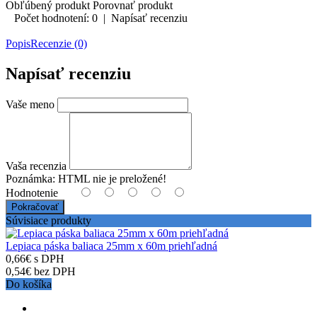
Obľúbený produkt
Porovnať produkt
Počet hodnotení: 0
|
Napísať recenziu
Popis
Recenzie (0)
Napísať recenziu
Vaše meno
Vaša recenzia
Poznámka:
HTML nie je preložené!
Hodnotenie
Pokračovať
Súvisiace produkty
Lepiaca páska baliaca 25mm x 60m priehľadná
0,66€ s DPH
0,54€ bez DPH
Do košíka