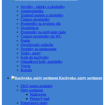
Servítky - utierky a zásobníky
Autokozmetika
Toaletné papiere a zásobníky
Čistiace prostriedky
Prostriedky na hygienu rúk
Dezinfekcia
Prostriedky na umývanie riadu
Čistiace prostriedky do WC
Pranie
Osviežovače vzduchu
Doplnky na upratovanie
Vedrá - mopy
Koše do kuchynky
Odpadkové koše, popolníky
Vrecia
Rohože
Kuchynka, párty sortiment
EKO gastro produkty
Párty sortiment
Halloween
Plastový riad
Potravinové obaly