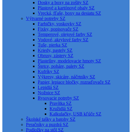
Dosky a boxy na zošity SZ
Plastové a kartónové obaly SZ
Vrecká, fľaše, boxy na desiatu SZ
Výtvarné potreby SZ
Farbičky, voskovky SZ
Fixky, popisovače SZ
Temperové, olejové farby SZ
Vodové, akrylové farby SZ
Tuše, pierka SZ
Kriedy, pastely SZ
Obrusy, zástery SZ
Plastelíny, modelovacie hmoty SZ
Štetce, poháre, palety SZ
Kufríky SZ
Výkresy, skicáre, náčrtníky SZ
Papier, lepiace bločky, rozraďovače SZ
Lepidlá SZ
Nožnice SZ
Rysovacie potreby SZ
Pravítka SZ
Kružidlá SZ
Kalkulačky, USB kľúče SZ
Školské tašky a batohy SZ
Peračníky a puzdrá SZ
Podložky na stôl SZ