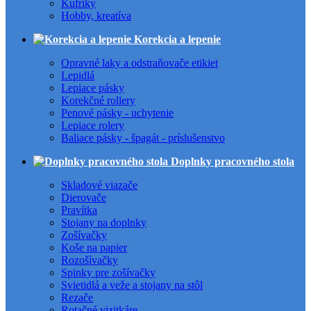
Kufríky
Hobby, kreatíva
Korekcia a lepenie
Opravné laky a odstraňovače etikiet
Lepidlá
Lepiace pásky
Korekčné rollery
Penové pásky - uchytenie
Lepiace rolery
Baliace pásky - špagát - príslušenstvo
Doplnky pracovného stola
Skladové viazače
Dierovače
Pravítka
Stojany na doplnky
Zošívačky
Koše na papier
Rozošívačky
Spinky pre zošívačky
Svietidlá a veže a stojany na stôl
Rezače
Rotačné vizitkáre