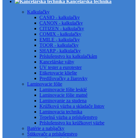
Kancelárska technika
Kalkulačky
CASIO - kalkulačky
CANON - kalkulačky
CITIZEN - kalkulačky
COMIX - kalkulačky
EMILE - kalkulačky
TOOR - kalkulačky
SHARP - kalkulačky
Príslušenstvo ku kalkulačkám
Kancelárske váhy
UV tester a eurotester
Etiketovacie kliešte
Predlžovačky a žiarovky
Laminovacie fólie
Laminovacie fólie lesklé
Laminovacie fólie matné
Laminovanie za studena
Krúžková väzba a skladače listov
Laminovacia technika
Tepelná väzba a príslušenstvo
Príslušenstvo ku krúžkovej väzbe
Batérie a nabíjačky
Štítkovače a príslušenstvo