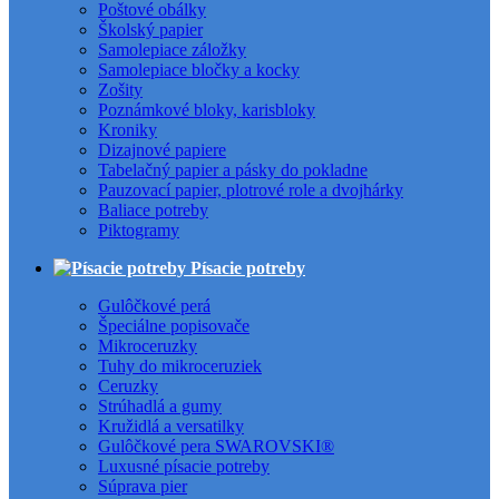
Poštové obálky
Školský papier
Samolepiace záložky
Samolepiace bločky a kocky
Zošity
Poznámkové bloky, karisbloky
Kroniky
Dizajnové papiere
Tabelačný papier a pásky do pokladne
Pauzovací papier, plotrové role a dvojhárky
Baliace potreby
Piktogramy
Písacie potreby
Gulôčkové perá
Špeciálne popisovače
Mikroceruzky
Tuhy do mikroceruziek
Ceruzky
Strúhadlá a gumy
Kružidlá a versatilky
Gulôčkové pera SWAROVSKI®
Luxusné písacie potreby
Súprava pier