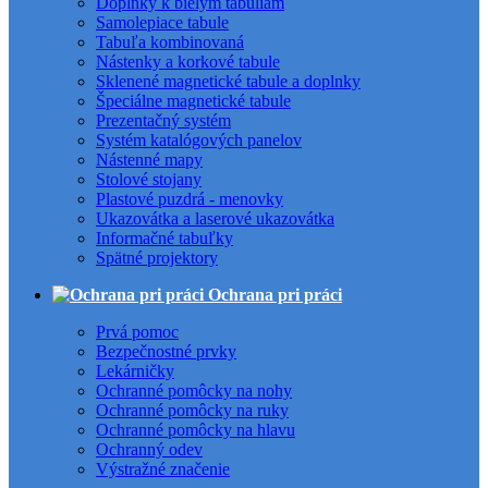
Doplnky k bielym tabuliam
Samolepiace tabule
Tabuľa kombinovaná
Nástenky a korkové tabule
Sklenené magnetické tabule a doplnky
Špeciálne magnetické tabule
Prezentačný systém
Systém katalógových panelov
Nástenné mapy
Stolové stojany
Plastové puzdrá - menovky
Ukazovátka a laserové ukazovátka
Informačné tabuľky
Spätné projektory
Ochrana pri práci
Prvá pomoc
Bezpečnostné prvky
Lekárničky
Ochranné pomôcky na nohy
Ochranné pomôcky na ruky
Ochranné pomôcky na hlavu
Ochranný odev
Výstražné značenie