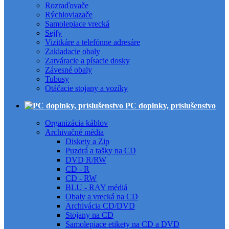
Rozraďovače
Rýchloviazače
Samolepiace vrecká
Sejfy
Vizitkáre a telefónne adresáre
Zakladacie obaly
Zatváracie a písacie dosky
Závesné obaly
Tubusy
Otáčacie stojany a vozíky
PC doplnky, príslušenstvo
Organizácia káblov
Archivačné média
Diskety a Zip
Puzdrá a tašky na CD
DVD R/RW
CD - R
CD - RW
BLU - RAY médiá
Obaly a vrecká na CD
Archivácia CD/DVD
Stojany na CD
Samolepiace etikety na CD a DVD