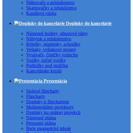
Štítkovače a príslušenstvo
Skartovačky a príslušentvo
Kanálová väzba
Doplnky do kancelárie
Nástenné hodiny, obrazové rámy
Nábytok a príslušenstvo
Rebríky, stupienky, schodíky
Vešiaky, vešiakové stojany
Vysávače, čističky vzduchu
Vozíky, ručné vozíky
Podložky pod stoličku
Kancelárske kreslá
Prezentácia
Stolové flipcharty
Flipcharty
Doplnky k flipchartom
Multimediálne projektory
Doplnky ku spätnej projekcii
Nástenné plátna
Prenosné plátna
Biele magnetické tabule