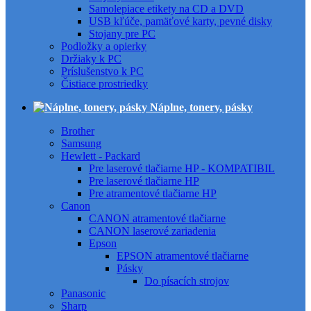
Samolepiace etikety na CD a DVD
USB kľúče, pamäťové karty, pevné disky
Stojany pre PC
Podložky a opierky
Držiaky k PC
Príslušenstvo k PC
Čistiace prostriedky
Náplne, tonery, pásky
Brother
Samsung
Hewlett - Packard
Pre laserové tlačiarne HP - KOMPATIBIL
Pre laserové tlačiarne HP
Pre atramentové tlačiarne HP
Canon
CANON atramentové tlačiarne
CANON laserové zariadenia
Epson
EPSON atramentové tlačiarne
Pásky
Do písacích strojov
Panasonic
Sharp