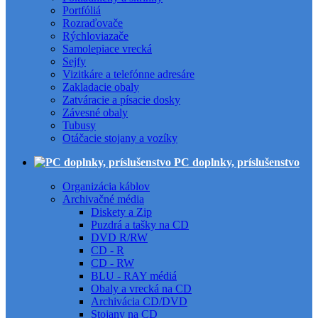
Portfóliá
Rozraďovače
Rýchloviazače
Samolepiace vrecká
Sejfy
Vizitkáre a telefónne adresáre
Zakladacie obaly
Zatváracie a písacie dosky
Závesné obaly
Tubusy
Otáčacie stojany a vozíky
PC doplnky, príslušenstvo
Organizácia káblov
Archivačné média
Diskety a Zip
Puzdrá a tašky na CD
DVD R/RW
CD - R
CD - RW
BLU - RAY médiá
Obaly a vrecká na CD
Archivácia CD/DVD
Stojany na CD