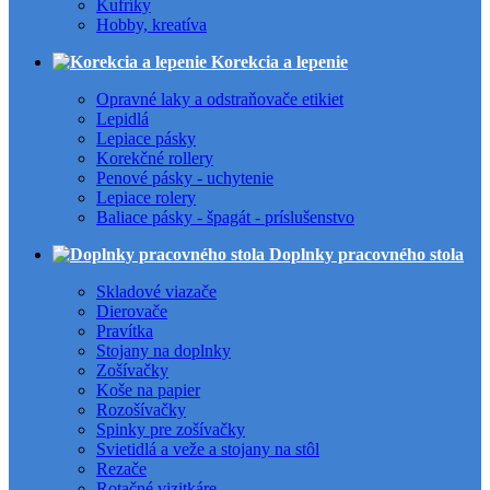
Kufríky
Hobby, kreatíva
Korekcia a lepenie
Opravné laky a odstraňovače etikiet
Lepidlá
Lepiace pásky
Korekčné rollery
Penové pásky - uchytenie
Lepiace rolery
Baliace pásky - špagát - príslušenstvo
Doplnky pracovného stola
Skladové viazače
Dierovače
Pravítka
Stojany na doplnky
Zošívačky
Koše na papier
Rozošívačky
Spinky pre zošívačky
Svietidlá a veže a stojany na stôl
Rezače
Rotačné vizitkáre