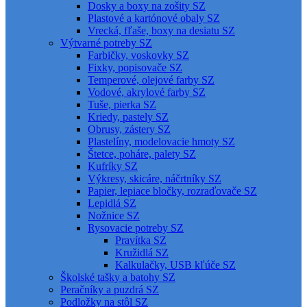
Dosky a boxy na zošity SZ
Plastové a kartónové obaly SZ
Vrecká, fľaše, boxy na desiatu SZ
Výtvarné potreby SZ
Farbičky, voskovky SZ
Fixky, popisovače SZ
Temperové, olejové farby SZ
Vodové, akrylové farby SZ
Tuše, pierka SZ
Kriedy, pastely SZ
Obrusy, zástery SZ
Plastelíny, modelovacie hmoty SZ
Štetce, poháre, palety SZ
Kufríky SZ
Výkresy, skicáre, náčrtníky SZ
Papier, lepiace bločky, rozraďovače SZ
Lepidlá SZ
Nožnice SZ
Rysovacie potreby SZ
Pravítka SZ
Kružidlá SZ
Kalkulačky, USB kľúče SZ
Školské tašky a batohy SZ
Peračníky a puzdrá SZ
Podložky na stôl SZ