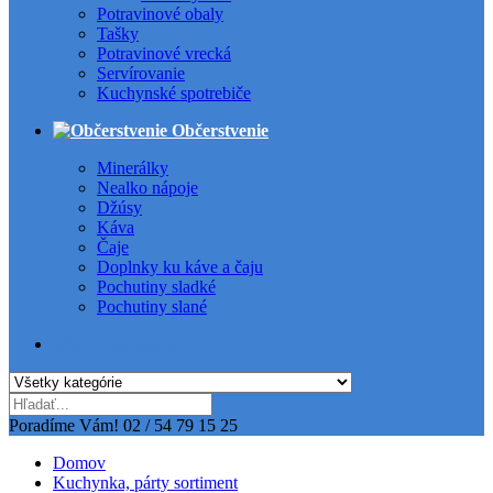
Potravinové obaly
Tašky
Potravinové vrecká
Servírovanie
Kuchynské spotrebiče
Občerstvenie
Minerálky
Nealko nápoje
Džúsy
Káva
Čaje
Doplnky ku káve a čaju
Pochutiny sladké
Pochutiny slané
Všetky kategórie
Poradíme Vám!
02 / 54 79 15 25
Domov
Kuchynka, párty sortiment