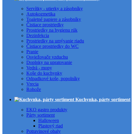
Servítky - utierky a zásobníky
Autokozmetika
Toaletné papiere a zásobníky
Čistiace prostriedky
Prostriedky na hygienu rúk
Dezinfekcia
Prostriedky na umývanie riadu
Čistiace prostriedky do WC
Pranie
Osviežovače vzduchu
Doplnky na upratovanie
Vedrá - mopy
Koše do kuchynky
Odpadkové koše, popolníky
Vrecia
Rohože
Kuchynka, párty sortiment
EKO gastro produkty
Párty sortiment
Halloween
Plastový riad
Potravinové obaly