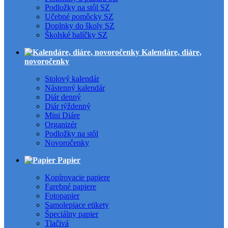
Podložky na stôl SZ
Učebné pomôcky SZ
Doplnky do školy SZ
Školské balíčky SZ
Kalendáre, diáre,
novoročenky
Stolový kalendár
Nástenný kalendár
Diár denný
Diár týždenný
Mini Diáre
Organizér
Podložky na stôl
Novoročenky
Papier
Kopírovacie papiere
Farebné papiere
Fotopapier
Samolepiace etikety
Špeciálny papier
Tlačivá