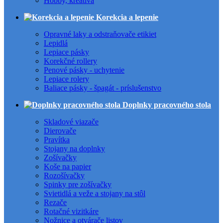
Hobby, kreatíva
Korekcia a lepenie
Opravné laky a odstraňovače etikiet
Lepidlá
Lepiace pásky
Korekčné rollery
Penové pásky - uchytenie
Lepiace rolery
Baliace pásky - špagát - príslušenstvo
Doplnky pracovného stola
Skladové viazače
Dierovače
Pravítka
Stojany na doplnky
Zošívačky
Koše na papier
Rozošívačky
Spinky pre zošívačky
Svietidlá a veže a stojany na stôl
Rezače
Rotačné vizitkáre
Nožnice a otvárače listov