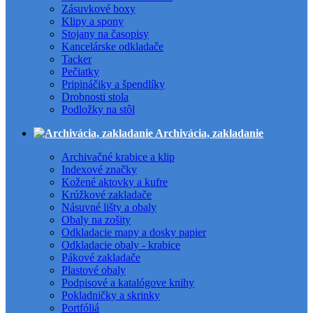
Zásuvkové boxy
Klipy a spony
Stojany na časopisy
Kancelárske odkladače
Tacker
Pečiatky
Pripináčiky a špendlíky
Drobnosti stola
Podložky na stôl
Archivácia, zakladanie
Archivačné krabice a klip
Indexové značky
Kožené aktovky a kufre
Krúžkové zakladače
Násuvné lišty a obaly
Obaly na zošity
Odkladacie mapy a dosky papier
Odkladacie obaly - krabice
Pákové zakladače
Plastové obaly
Podpisové a katalógove knihy
Pokladničky a skrinky
Portfóliá