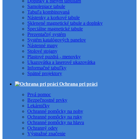
Doplnky k bielym tabuliam
Samolepiace tabule
Tabuľa kombinovaná
Nástenky a korkové tabule
Sklenené magnetické tabule a doplnky
Špeciálne magnetické tabule
Prezentačný systém
Systém katalógových panelov
Nástenné mapy
Stolové stojany
Plastové puzdrá - menovky
Ukazovátka a laserové ukazovátka
Informačné tabuľky
Spätné projektory
Ochrana pri práci
Prvá pomoc
Bezpečnostné prvky
Lekárničky
Ochranné pomôcky na nohy
Ochranné pomôcky na ruky
Ochranné pomôcky na hlavu
Ochranný odev
Výstražné značenie