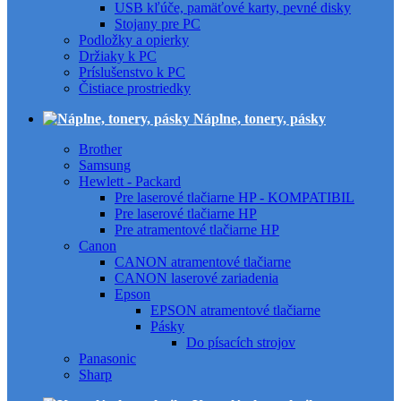
USB kľúče, pamäťové karty, pevné disky
Stojany pre PC
Podložky a opierky
Držiaky k PC
Príslušenstvo k PC
Čistiace prostriedky
Náplne, tonery, pásky
Brother
Samsung
Hewlett - Packard
Pre laserové tlačiarne HP - KOMPATIBIL
Pre laserové tlačiarne HP
Pre atramentové tlačiarne HP
Canon
CANON atramentové tlačiarne
CANON laserové zariadenia
Epson
EPSON atramentové tlačiarne
Pásky
Do písacích strojov
Panasonic
Sharp