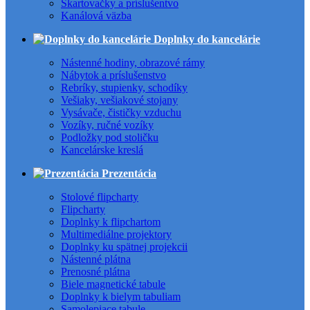
Skartovačky a príslušentvo
Kanálová väzba
Doplnky do kancelárie
Nástenné hodiny, obrazové rámy
Nábytok a príslušenstvo
Rebríky, stupienky, schodíky
Vešiaky, vešiakové stojany
Vysávače, čističky vzduchu
Vozíky, ručné vozíky
Podložky pod stoličku
Kancelárske kreslá
Prezentácia
Stolové flipcharty
Flipcharty
Doplnky k flipchartom
Multimediálne projektory
Doplnky ku spätnej projekcii
Nástenné plátna
Prenosné plátna
Biele magnetické tabule
Doplnky k bielym tabuliam
Samolepiace tabule