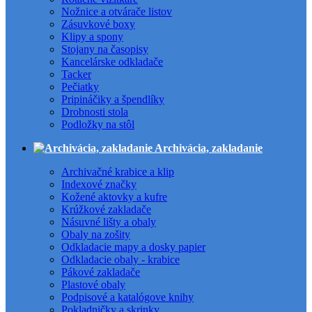
Nožnice a otvárače listov
Zásuvkové boxy
Klipy a spony
Stojany na časopisy
Kancelárske odkladače
Tacker
Pečiatky
Pripináčiky a špendlíky
Drobnosti stola
Podložky na stôl
Archivácia, zakladanie
Archivačné krabice a klip
Indexové značky
Kožené aktovky a kufre
Krúžkové zakladače
Násuvné lišty a obaly
Obaly na zošity
Odkladacie mapy a dosky papier
Odkladacie obaly - krabice
Pákové zakladače
Plastové obaly
Podpisové a katalógove knihy
Pokladničky a skrinky