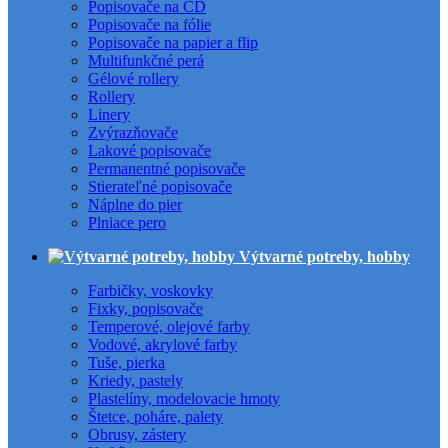
Popisovače na CD
Popisovače na fólie
Popisovače na papier a flip
Multifunkčné perá
Gélové rollery
Rollery
Linery
Zvýrazňovače
Lakové popisovače
Permanentné popisovače
Stierateľné popisovače
Náplne do pier
Plniace pero
Výtvarné potreby, hobby
Farbičky, voskovky
Fixky, popisovače
Temperové, olejové farby
Vodové, akrylové farby
Tuše, pierka
Kriedy, pastely
Plastelíny, modelovacie hmoty
Štetce, poháre, palety
Obrusy, zástery