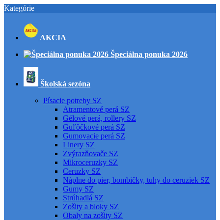
Kategórie
AKCIA
Špeciálna ponuka 2026
Školská sezóna
Písacie potreby SZ
Atramentové perá SZ
Gélové perá, rollery SZ
Guľôčkové perá SZ
Gumovacie perá SZ
Linery SZ
Zvýrazňovače SZ
Mikroceruzky SZ
Ceruzky SZ
Náplne do pier, bombičky, tuhy do ceruziek SZ
Gumy SZ
Strúhadlá SZ
Zošity a bloky SZ
Obaly na zošity SZ