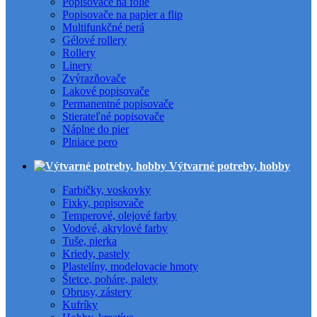
Popisovače na fólie
Popisovače na papier a flip
Multifunkčné perá
Gélové rollery
Rollery
Linery
Zvýrazňovače
Lakové popisovače
Permanentné popisovače
Stierateľné popisovače
Náplne do pier
Plniace pero
Výtvarné potreby, hobby
Farbičky, voskovky
Fixky, popisovače
Temperové, olejové farby
Vodové, akrylové farby
Tuše, pierka
Kriedy, pastely
Plastelíny, modelovacie hmoty
Štetce, poháre, palety
Obrusy, zástery
Kufríky