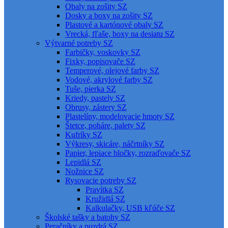
Obaly na zošity SZ
Dosky a boxy na zošity SZ
Plastové a kartónové obaly SZ
Vrecká, fľaše, boxy na desiatu SZ
Výtvarné potreby SZ
Farbičky, voskovky SZ
Fixky, popisovače SZ
Temperové, olejové farby SZ
Vodové, akrylové farby SZ
Tuše, pierka SZ
Kriedy, pastely SZ
Obrusy, zástery SZ
Plastelíny, modelovacie hmoty SZ
Štetce, poháre, palety SZ
Kufríky SZ
Výkresy, skicáre, náčrtníky SZ
Papier, lepiace bločky, rozraďovače SZ
Lepidlá SZ
Nožnice SZ
Rysovacie potreby SZ
Pravítka SZ
Kružidlá SZ
Kalkulačky, USB kľúče SZ
Školské tašky a batohy SZ
Peračníky a puzdrá SZ