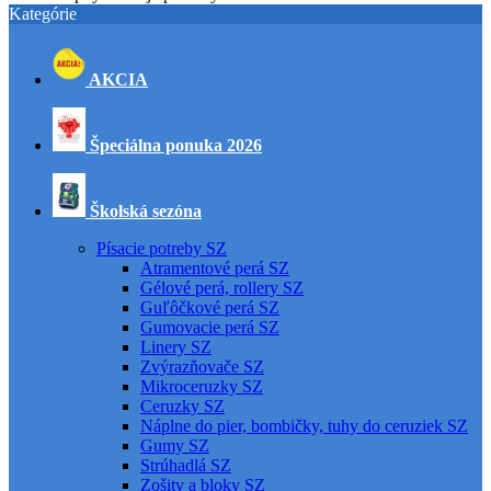
Kategórie
AKCIA
Špeciálna ponuka 2026
Školská sezóna
Písacie potreby SZ
Atramentové perá SZ
Gélové perá, rollery SZ
Guľôčkové perá SZ
Gumovacie perá SZ
Linery SZ
Zvýrazňovače SZ
Mikroceruzky SZ
Ceruzky SZ
Náplne do pier, bombičky, tuhy do ceruziek SZ
Gumy SZ
Strúhadlá SZ
Zošity a bloky SZ