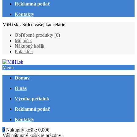
Reklamná potlač
Kontakty
MiHi.sk - Srdce vašej kancelárie
Obľúbené produkty (0)
Môj účet
Nákupný košík
Pokladňa
Menu
Domov
O nás
Výroba pečiatok
Reklamná potlač
Kontakty
0
Nákupný košík:
0,00€
Váš nákupný košík je prázdny!