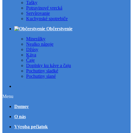
Tašky
Potravinové vrecká
Servírovanie
Kuchynské spotrebiče
Občerstvenie
Minerálky
Nealko nápoje
Džúsy
Káva
Čaje
Doplnky ku káve a čaju
Pochutiny sladké
Pochutiny slané
Všetky kategórie
Menu
Domov
O nás
Výroba pečiatok