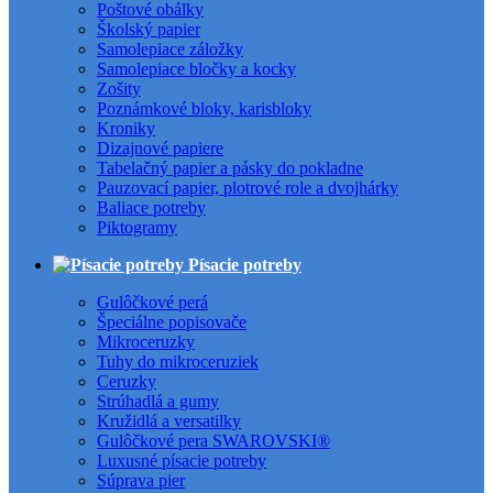
Poštové obálky
Školský papier
Samolepiace záložky
Samolepiace bločky a kocky
Zošity
Poznámkové bloky, karisbloky
Kroniky
Dizajnové papiere
Tabelačný papier a pásky do pokladne
Pauzovací papier, plotrové role a dvojhárky
Baliace potreby
Piktogramy
Písacie potreby
Gulôčkové perá
Špeciálne popisovače
Mikroceruzky
Tuhy do mikroceruziek
Ceruzky
Strúhadlá a gumy
Kružidlá a versatilky
Gulôčkové pera SWAROVSKI®
Luxusné písacie potreby
Súprava pier