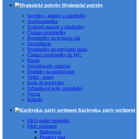
Hygienické potreby
Servítky - utierky a zásobníky
Autokozmetika
Toaletné papiere a zásobníky
Čistiace prostriedky
Prostriedky na hygienu rúk
Dezinfekcia
Prostriedky na umývanie riadu
Čistiace prostriedky do WC
Pranie
Osviežovače vzduchu
Doplnky na upratovanie
Vedrá - mopy
Koše do kuchynky
Odpadkové koše, popolníky
Vrecia
Rohože
Kuchynka, párty sortiment
EKO gastro produkty
Párty sortiment
Halloween
Plastový riad