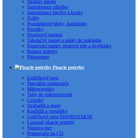
Školský papier
Samolepiace záložky
Samolepiace bločky a kocky
Zošity
Poznámkové bloky, karisbloky
Kroniky
Dizajnové papiere
Tabelačný papier a pásky do pokladne
Pauzovací papier, plotrové role a dvojhárky
Baliace potreby
Piktogramy
Písacie potreby
Gulôčkové perá
Špeciálne popisovače
Mikroceruzky
Tuhy do mikroceruziek
Ceruzky
Strúhadlá a gumy
Kružidlá a versatilky
Gulôčkové pera SWAROVSKI®
Luxusné písacie potreby
Súprava pier
Popisovače na CD