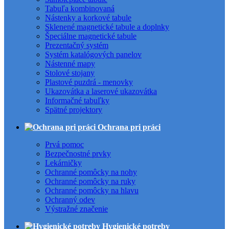
Tabuľa kombinovaná
Nástenky a korkové tabule
Sklenené magnetické tabule a doplnky
Špeciálne magnetické tabule
Prezentačný systém
Systém katalógových panelov
Nástenné mapy
Stolové stojany
Plastové puzdrá - menovky
Ukazovátka a laserové ukazovátka
Informačné tabuľky
Spätné projektory
Ochrana pri práci
Prvá pomoc
Bezpečnostné prvky
Lekárničky
Ochranné pomôcky na nohy
Ochranné pomôcky na ruky
Ochranné pomôcky na hlavu
Ochranný odev
Výstražné značenie
Hygienické potreby