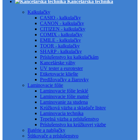
Kancelárska technika
Kalkulačky
CASIO - kalkulačky
CANON - kalkulačky
CITIZEN - kalkulačky
COMIX - kalkulačky
EMILE - kalkulačky
TOOR - kalkulačky
SHARP - kalkulačky
Príslušenstvo ku kalkulačkám
Kancelárske váhy
UV tester a eurotester
Etiketovacie kliešte
Predlžovačky a žiarovky
Laminovacie fólie
Laminovacie fólie lesklé
Laminovacie fólie matné
Laminovanie za studena
Krúžková väzba a skladače listov
Laminovacia technika
Tepelná väzba a príslušenstvo
Príslušenstvo ku krúžkovej väzbe
Batérie a nabíjačky
Štítkovače a príslušenstvo