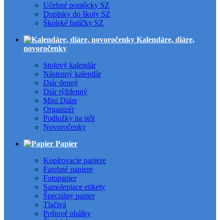
Učebné pomôcky SZ
Doplnky do školy SZ
Školské balíčky SZ
Kalendáre, diáre,
novoročenky
Stolový kalendár
Nástenný kalendár
Diár denný
Diár týždenný
Mini Diáre
Organizér
Podložky na stôl
Novoročenky
Papier
Kopírovacie papiere
Farebné papiere
Fotopapier
Samolepiace etikety
Špeciálny papier
Tlačivá
Poštové obálky