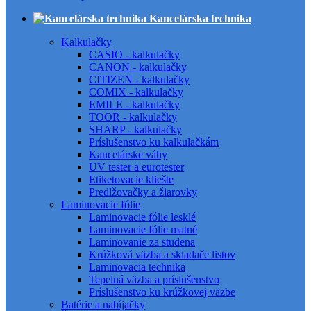
Kancelárska technika
Kalkulačky
CASIO - kalkulačky
CANON - kalkulačky
CITIZEN - kalkulačky
COMIX - kalkulačky
EMILE - kalkulačky
TOOR - kalkulačky
SHARP - kalkulačky
Príslušenstvo ku kalkulačkám
Kancelárske váhy
UV tester a eurotester
Etiketovacie kliešte
Predlžovačky a žiarovky
Laminovacie fólie
Laminovacie fólie lesklé
Laminovacie fólie matné
Laminovanie za studena
Krúžková väzba a skladače listov
Laminovacia technika
Tepelná väzba a príslušenstvo
Príslušenstvo ku krúžkovej väzbe
Batérie a nabíjačky