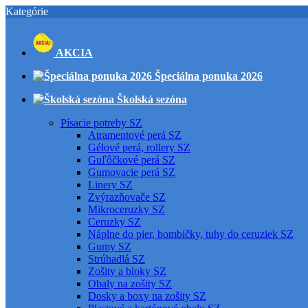
Kategórie
AKCIA
Špeciálna ponuka 2026
Školská sezóna
Písacie potreby SZ
Atramentové perá SZ
Gélové perá, rollery SZ
Guľôčkové perá SZ
Gumovacie perá SZ
Linery SZ
Zvýrazňovače SZ
Mikroceruzky SZ
Ceruzky SZ
Náplne do pier, bombičky, tuhy do ceruziek SZ
Gumy SZ
Strúhadlá SZ
Zošity a bloky SZ
Obaly na zošity SZ
Dosky a boxy na zošity SZ