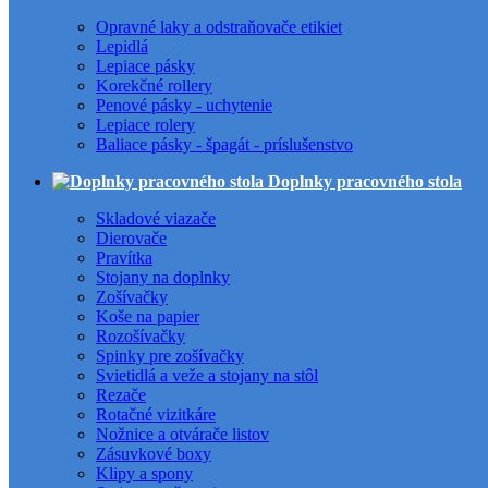
Opravné laky a odstraňovače etikiet
Lepidlá
Lepiace pásky
Korekčné rollery
Penové pásky - uchytenie
Lepiace rolery
Baliace pásky - špagát - príslušenstvo
Doplnky pracovného stola
Skladové viazače
Dierovače
Pravítka
Stojany na doplnky
Zošívačky
Koše na papier
Rozošívačky
Spinky pre zošívačky
Svietidlá a veže a stojany na stôl
Rezače
Rotačné vizitkáre
Nožnice a otvárače listov
Zásuvkové boxy
Klipy a spony