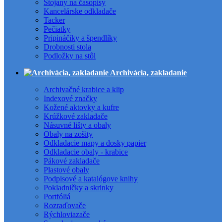
Stojany na časopisy
Kancelárske odkladače
Tacker
Pečiatky
Pripináčiky a špendlíky
Drobnosti stola
Podložky na stôl
Archivácia, zakladanie
Archivačné krabice a klip
Indexové značky
Kožené aktovky a kufre
Krúžkové zakladače
Násuvné lišty a obaly
Obaly na zošity
Odkladacie mapy a dosky papier
Odkladacie obaly - krabice
Pákové zakladače
Plastové obaly
Podpisové a katalógove knihy
Pokladničky a skrinky
Portfóliá
Rozraďovače
Rýchloviazače