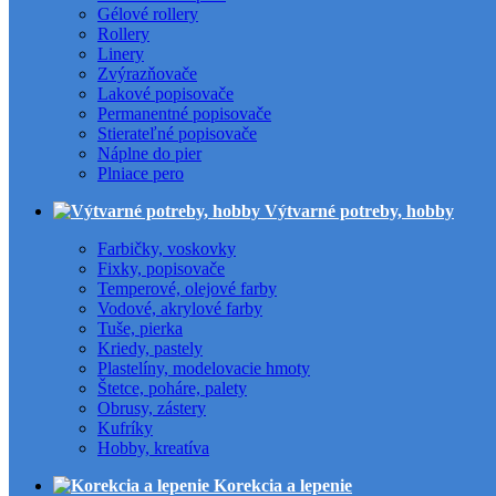
Gélové rollery
Rollery
Linery
Zvýrazňovače
Lakové popisovače
Permanentné popisovače
Stierateľné popisovače
Náplne do pier
Plniace pero
Výtvarné potreby, hobby
Farbičky, voskovky
Fixky, popisovače
Temperové, olejové farby
Vodové, akrylové farby
Tuše, pierka
Kriedy, pastely
Plastelíny, modelovacie hmoty
Štetce, poháre, palety
Obrusy, zástery
Kufríky
Hobby, kreatíva
Korekcia a lepenie