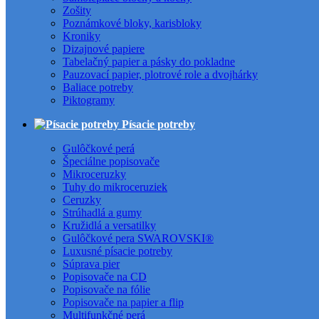
Zošity
Poznámkové bloky, karisbloky
Kroniky
Dizajnové papiere
Tabelačný papier a pásky do pokladne
Pauzovací papier, plotrové role a dvojhárky
Baliace potreby
Piktogramy
Písacie potreby
Gulôčkové perá
Špeciálne popisovače
Mikroceruzky
Tuhy do mikroceruziek
Ceruzky
Strúhadlá a gumy
Kružidlá a versatilky
Gulôčkové pera SWAROVSKI®
Luxusné písacie potreby
Súprava pier
Popisovače na CD
Popisovače na fólie
Popisovače na papier a flip
Multifunkčné perá