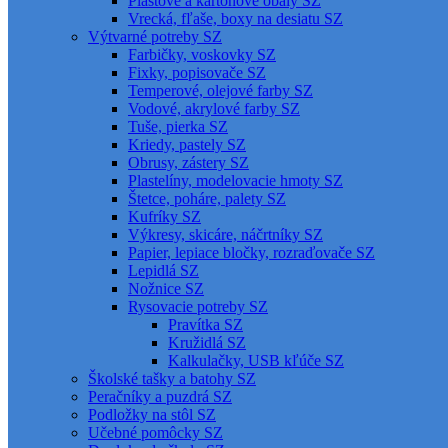
Plastové a kartónové obaly SZ
Vrecká, fľaše, boxy na desiatu SZ
Výtvarné potreby SZ
Farbičky, voskovky SZ
Fixky, popisovače SZ
Temperové, olejové farby SZ
Vodové, akrylové farby SZ
Tuše, pierka SZ
Kriedy, pastely SZ
Obrusy, zástery SZ
Plastelíny, modelovacie hmoty SZ
Štetce, poháre, palety SZ
Kufríky SZ
Výkresy, skicáre, náčrtníky SZ
Papier, lepiace bločky, rozraďovače SZ
Lepidlá SZ
Nožnice SZ
Rysovacie potreby SZ
Pravítka SZ
Kružidlá SZ
Kalkulačky, USB kľúče SZ
Školské tašky a batohy SZ
Peračníky a puzdrá SZ
Podložky na stôl SZ
Učebné pomôcky SZ