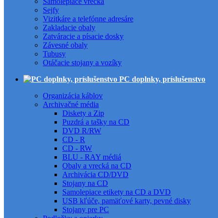
Samolepiace vrecká
Sejfy
Vizitkáre a telefónne adresáre
Zakladacie obaly
Zatváracie a písacie dosky
Závesné obaly
Tubusy
Otáčacie stojany a vozíky
PC doplnky, príslušenstvo
Organizácia káblov
Archivačné média
Diskety a Zip
Puzdrá a tašky na CD
DVD R/RW
CD - R
CD - RW
BLU - RAY médiá
Obaly a vrecká na CD
Archivácia CD/DVD
Stojany na CD
Samolepiace etikety na CD a DVD
USB kľúče, pamäťové karty, pevné disky
Stojany pre PC