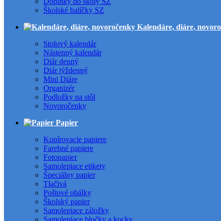
Doplnky do školy SZ
Školské balíčky SZ
Kalendáre, diáre, novor
Stolový kalendár
Nástenný kalendár
Diár denný
Diár týždenný
Mini Diáre
Organizér
Podložky na stôl
Novoročenky
Papier
Kopírovacie papiere
Farebné papiere
Fotopapier
Samolepiace etikety
Špeciálny papier
Tlačivá
Poštové obálky
Školský papier
Samolepiace záložky
Samolepiace bločky a kocky