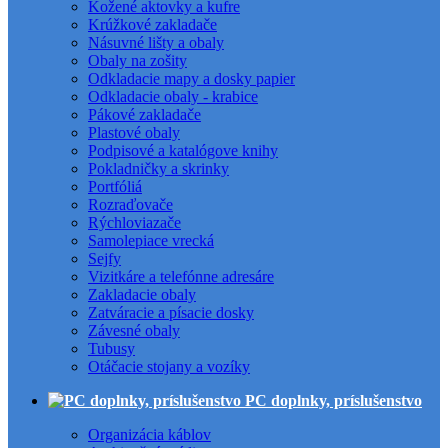
Kožené aktovky a kufre
Krúžkové zakladače
Násuvné lišty a obaly
Obaly na zošity
Odkladacie mapy a dosky papier
Odkladacie obaly - krabice
Pákové zakladače
Plastové obaly
Podpisové a katalógove knihy
Pokladničky a skrinky
Portfóliá
Rozraďovače
Rýchloviazače
Samolepiace vrecká
Sejfy
Vizitkáre a telefónne adresáre
Zakladacie obaly
Zatváracie a písacie dosky
Závesné obaly
Tubusy
Otáčacie stojany a vozíky
PC doplnky, príslušenstvo
Organizácia káblov