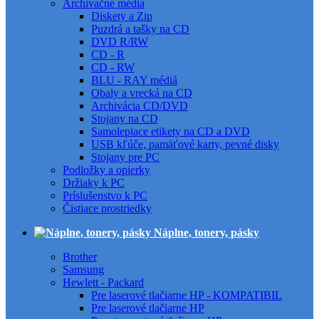
Archivačné média
Diskety a Zip
Puzdrá a tašky na CD
DVD R/RW
CD - R
CD - RW
BLU - RAY médiá
Obaly a vrecká na CD
Archivácia CD/DVD
Stojany na CD
Samolepiace etikety na CD a DVD
USB kľúče, pamäťové karty, pevné disky
Stojany pre PC
Podložky a opierky
Držiaky k PC
Príslušenstvo k PC
Čistiace prostriedky
Náplne, tonery, pásky
Brother
Samsung
Hewlett - Packard
Pre laserové tlačiarne HP - KOMPATIBIL
Pre laserové tlačiarne HP