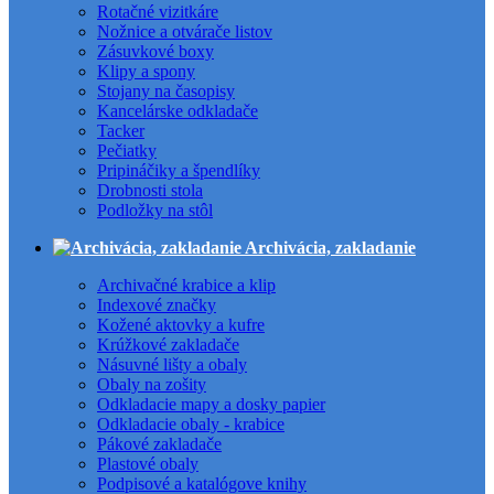
Rotačné vizitkáre
Nožnice a otvárače listov
Zásuvkové boxy
Klipy a spony
Stojany na časopisy
Kancelárske odkladače
Tacker
Pečiatky
Pripináčiky a špendlíky
Drobnosti stola
Podložky na stôl
Archivácia, zakladanie
Archivačné krabice a klip
Indexové značky
Kožené aktovky a kufre
Krúžkové zakladače
Násuvné lišty a obaly
Obaly na zošity
Odkladacie mapy a dosky papier
Odkladacie obaly - krabice
Pákové zakladače
Plastové obaly
Podpisové a katalógove knihy