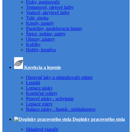
Fixky, popisovače
Temperové, olejové farby
Vodové, akrylové farby
Tuše, pierka
Kriedy, pastely
Plastelíny, modelovacie hmoty
Štetce, poháre, palety
Obrusy, zástery
Kufríky
Hobby, kreatíva
Korekcia a lepenie
Opravné laky a odstraňovače etikiet
Lepidlá
Lepiace pásky
Korekčné rollery
Penové pásky - uchytenie
Lepiace rolery
Baliace pásky - špagát - príslušenstvo
Doplnky pracovného stola
Skladové viazače