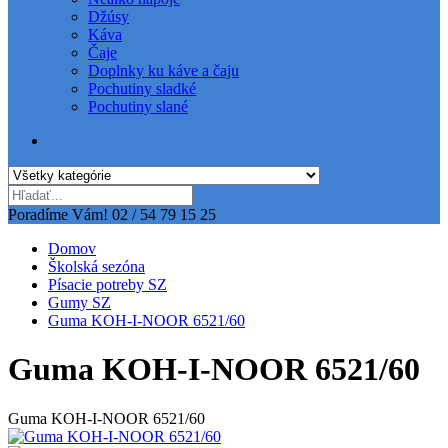
Džúsy
Káva
Čaje
Doplnky ku káve a čaju
Pochutiny sladké
Pochutiny slané
Všetky kategórie
Poradíme Vám!
02 / 54 79 15 25
Domov
Školská sezóna
Písacie potreby SZ
Gumy SZ
Guma KOH-I-NOOR 6521/60
Guma KOH-I-NOOR 6521/60
Guma KOH-I-NOOR 6521/60