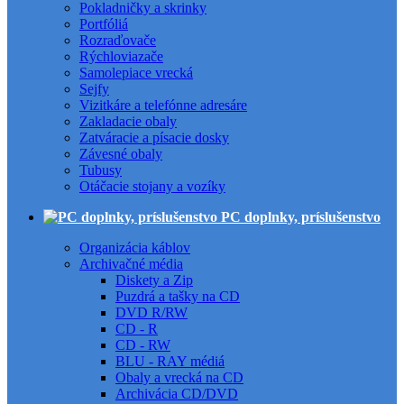
Pokladničky a skrinky
Portfóliá
Rozraďovače
Rýchloviazače
Samolepiace vrecká
Sejfy
Vizitkáre a telefónne adresáre
Zakladacie obaly
Zatváracie a písacie dosky
Závesné obaly
Tubusy
Otáčacie stojany a vozíky
PC doplnky, príslušenstvo
Organizácia káblov
Archivačné média
Diskety a Zip
Puzdrá a tašky na CD
DVD R/RW
CD - R
CD - RW
BLU - RAY médiá
Obaly a vrecká na CD
Archivácia CD/DVD