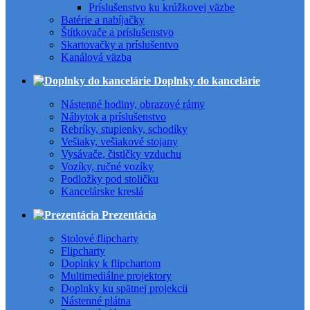
Príslušenstvo ku krúžkovej väzbe
Batérie a nabíjačky
Štítkovače a príslušenstvo
Skartovačky a príslušentvo
Kanálová väzba
Doplnky do kancelárie
Nástenné hodiny, obrazové rámy
Nábytok a príslušenstvo
Rebríky, stupienky, schodíky
Vešiaky, vešiakové stojany
Vysávače, čističky vzduchu
Vozíky, ručné vozíky
Podložky pod stoličku
Kancelárske kreslá
Prezentácia
Stolové flipcharty
Flipcharty
Doplnky k flipchartom
Multimediálne projektory
Doplnky ku spätnej projekcii
Nástenné plátna