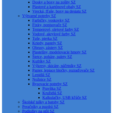
Dosky a boxy na zošity SZ
Plastové a kartónové obaly SZ
Vrecká, fľaše, boxy na desiatu SZ
Výtvarné potreby SZ
Farbičky, voskovky SZ
Fixky, popisovače SZ
Temperové, olejové farby SZ
Vodové, akrylové farby SZ
Tuše, pierka SZ
Kriedy, pastely SZ
Obrusy, zástery SZ
Plastelíny, modelovacie hmoty SZ
Štetce, poháre, palety SZ
Kufríky SZ
Výkresy, skicáre, náčrtníky SZ
Papier, lepiace bločky, rozraďovače SZ
Lepidlá SZ
Nožnice SZ
Rysovacie potreby SZ
Pravítka SZ
Kružidlá SZ
Kalkulačky, USB kľúče SZ
Školské tašky a batohy SZ
Peračníky a puzdrá SZ
Podložky na stôl SZ