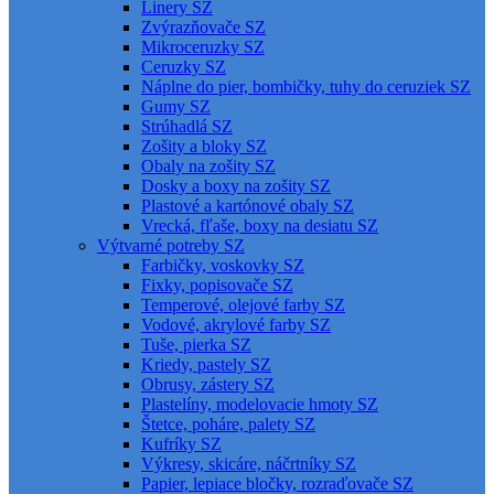
Linery SZ
Zvýrazňovače SZ
Mikroceruzky SZ
Ceruzky SZ
Náplne do pier, bombičky, tuhy do ceruziek SZ
Gumy SZ
Strúhadlá SZ
Zošity a bloky SZ
Obaly na zošity SZ
Dosky a boxy na zošity SZ
Plastové a kartónové obaly SZ
Vrecká, fľaše, boxy na desiatu SZ
Výtvarné potreby SZ
Farbičky, voskovky SZ
Fixky, popisovače SZ
Temperové, olejové farby SZ
Vodové, akrylové farby SZ
Tuše, pierka SZ
Kriedy, pastely SZ
Obrusy, zástery SZ
Plastelíny, modelovacie hmoty SZ
Štetce, poháre, palety SZ
Kufríky SZ
Výkresy, skicáre, náčrtníky SZ
Papier, lepiace bločky, rozraďovače SZ