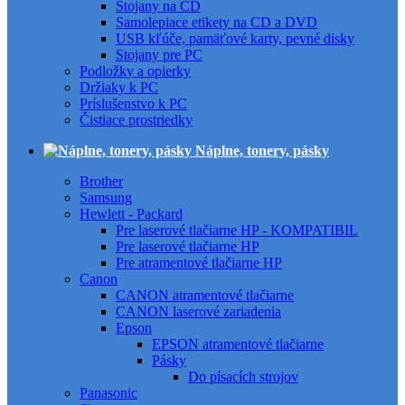
Stojany na CD
Samolepiace etikety na CD a DVD
USB kľúče, pamäťové karty, pevné disky
Stojany pre PC
Podložky a opierky
Držiaky k PC
Príslušenstvo k PC
Čistiace prostriedky
Náplne, tonery, pásky
Brother
Samsung
Hewlett - Packard
Pre laserové tlačiarne HP - KOMPATIBIL
Pre laserové tlačiarne HP
Pre atramentové tlačiarne HP
Canon
CANON atramentové tlačiarne
CANON laserové zariadenia
Epson
EPSON atramentové tlačiarne
Pásky
Do písacích strojov
Panasonic