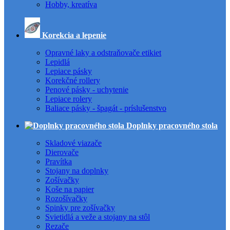
Hobby, kreatíva
Korekcia a lepenie
Opravné laky a odstraňovače etikiet
Lepidlá
Lepiace pásky
Korekčné rollery
Penové pásky - uchytenie
Lepiace rolery
Baliace pásky - špagát - príslušenstvo
Doplnky pracovného stola
Skladové viazače
Dierovače
Pravítka
Stojany na doplnky
Zošívačky
Koše na papier
Rozošívačky
Spinky pre zošívačky
Svietidlá a veže a stojany na stôl
Rezače