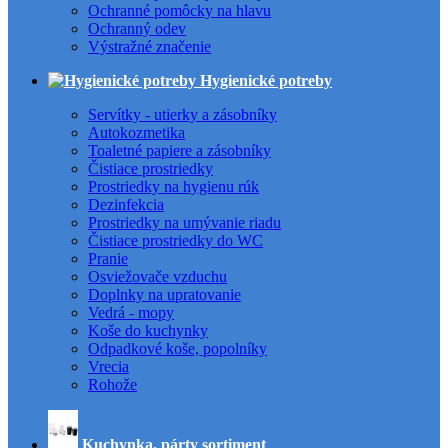
Ochranné pomôcky na hlavu
Ochranný odev
Výstražné značenie
Hygienické potreby
Servítky - utierky a zásobníky
Autokozmetika
Toaletné papiere a zásobníky
Čistiace prostriedky
Prostriedky na hygienu rúk
Dezinfekcia
Prostriedky na umývanie riadu
Čistiace prostriedky do WC
Pranie
Osviežovače vzduchu
Doplnky na upratovanie
Vedrá - mopy
Koše do kuchynky
Odpadkové koše, popolníky
Vrecia
Rohože
Kuchynka, párty sortiment