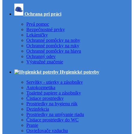
Ochrana pri práci
Prvá pomoc
Bezpečnostné prvky
Lekárničky
Ochranné pomôcky na nohy
Ochranné pomôcky na ruky
Ochranné pomôcky na hlavu
Ochranný odev
Výstražné značenie
Hygienické potreby
Servítky - utierky a zásobníky
Autokozmetika
Toaletné papiere a zásobníky
Čistiace prostriedky
Prostriedky na hygienu rúk
Dezinfekcia
Prostriedky na umývanie riadu
Čistiace prostriedky do WC
Pranie
Osviežovače vzduchu