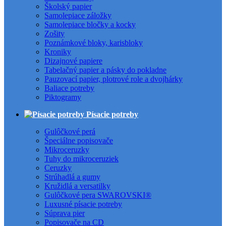
Školský papier
Samolepiace záložky
Samolepiace bločky a kocky
Zošity
Poznámkové bloky, karisbloky
Kroniky
Dizajnové papiere
Tabelačný papier a pásky do pokladne
Pauzovací papier, plotrové role a dvojhárky
Baliace potreby
Piktogramy
Písacie potreby
Gulôčkové perá
Špeciálne popisovače
Mikroceruzky
Tuhy do mikroceruziek
Ceruzky
Strúhadlá a gumy
Kružidlá a versatilky
Gulôčkové pera SWAROVSKI®
Luxusné písacie potreby
Súprava pier
Popisovače na CD