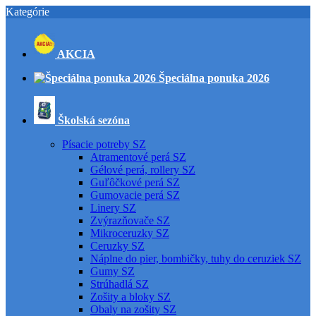
Kategórie
AKCIA
Špeciálna ponuka 2026
Školská sezóna
Písacie potreby SZ
Atramentové perá SZ
Gélové perá, rollery SZ
Guľôčkové perá SZ
Gumovacie perá SZ
Linery SZ
Zvýrazňovače SZ
Mikroceruzky SZ
Ceruzky SZ
Náplne do pier, bombičky, tuhy do ceruziek SZ
Gumy SZ
Strúhadlá SZ
Zošity a bloky SZ
Obaly na zošity SZ