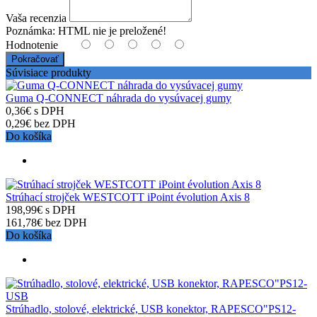
Vaša recenzia
Poznámka:
HTML nie je preložené!
Hodnotenie
Pokračovať
Súvisiace produkty
Guma Q-CONNECT náhrada do vysúvacej gumy
0,36€ s DPH
0,29€ bez DPH
Do košíka
Strúhací strojček WESTCOTT iPoint évolution Axis 8
198,99€ s DPH
161,78€ bez DPH
Do košíka
Strúhadlo, stolové, elektrické, USB konektor, RAPESCO"PS12-