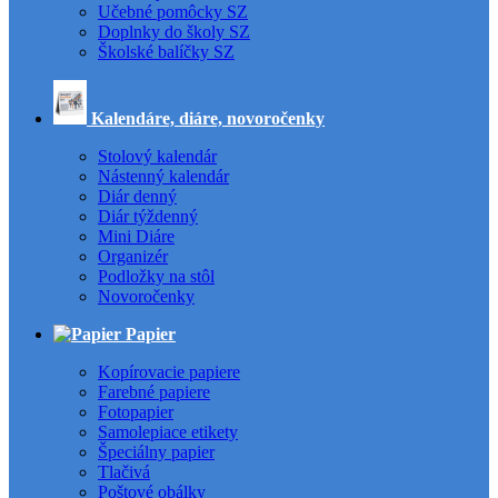
Učebné pomôcky SZ
Doplnky do školy SZ
Školské balíčky SZ
Kalendáre, diáre, novoročenky
Stolový kalendár
Nástenný kalendár
Diár denný
Diár týždenný
Mini Diáre
Organizér
Podložky na stôl
Novoročenky
Papier
Kopírovacie papiere
Farebné papiere
Fotopapier
Samolepiace etikety
Špeciálny papier
Tlačivá
Poštové obálky