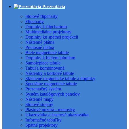
Prezentácia
Stolové flipcharty
Flipcharty
Doplnky k flipchartom
Multimediálne projektory
Doplnky ku spätnej projekcii
Nástenné plátna
Prenosné plátna
Biele magnetické tabule
Doplnky k bielym tabuliam
Samolepiace tabule
Tabuľa kombinovaná
Nástenky a korkové tabule
Sklenené magnetické tabule a doplnky
Špeciálne magnetické tabule
Prezentačný systém
Systém katalógových panelov
Nástenné mapy
Stolové stojany
Plastové puzdrá - menovky
Ukazovátka a laserové ukazovátka
Informačné tabuľky
Spätné projektory