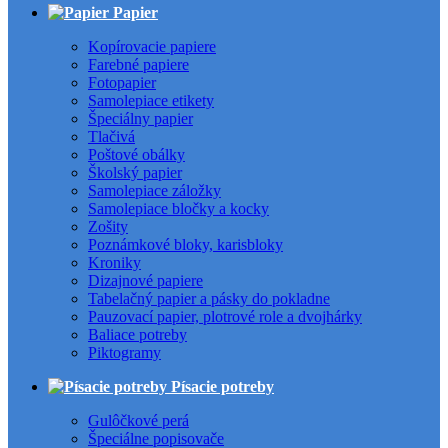
Papier
Kopírovacie papiere
Farebné papiere
Fotopapier
Samolepiace etikety
Špeciálny papier
Tlačivá
Poštové obálky
Školský papier
Samolepiace záložky
Samolepiace bločky a kocky
Zošity
Poznámkové bloky, karisbloky
Kroniky
Dizajnové papiere
Tabelačný papier a pásky do pokladne
Pauzovací papier, plotrové role a dvojhárky
Baliace potreby
Piktogramy
Písacie potreby
Gulôčkové perá
Špeciálne popisovače