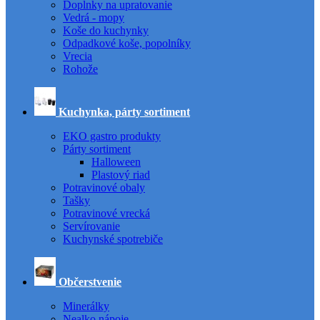
Doplnky na upratovanie
Vedrá - mopy
Koše do kuchynky
Odpadkové koše, popolníky
Vrecia
Rohože
Kuchynka, párty sortiment
EKO gastro produkty
Párty sortiment
Halloween
Plastový riad
Potravinové obaly
Tašky
Potravinové vrecká
Servírovanie
Kuchynské spotrebiče
Občerstvenie
Minerálky
Nealko nápoje