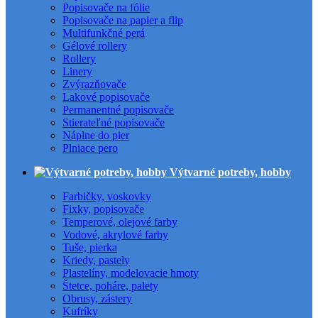
Popisovače na fólie
Popisovače na papier a flip
Multifunkčné perá
Gélové rollery
Rollery
Linery
Zvýrazňovače
Lakové popisovače
Permanentné popisovače
Stierateľné popisovače
Náplne do pier
Plniace pero
Výtvarné potreby, hobby
Farbičky, voskovky
Fixky, popisovače
Temperové, olejové farby
Vodové, akrylové farby
Tuše, pierka
Kriedy, pastely
Plastelíny, modelovacie hmoty
Štetce, poháre, palety
Obrusy, zástery
Kufríky