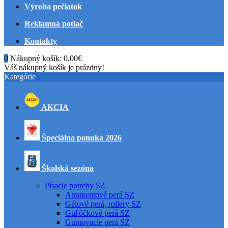
Výroba pečiatok
Reklamná potlač
Kontakty
0
Nákupný košík:
0,00€
Váš nákupný košík je prázdny!
Kategórie
AKCIA
Špeciálna ponuka 2026
Školská sezóna
Písacie potreby SZ
Atramentové perá SZ
Gélové perá, rollery SZ
Guľôčkové perá SZ
Gumovacie perá SZ