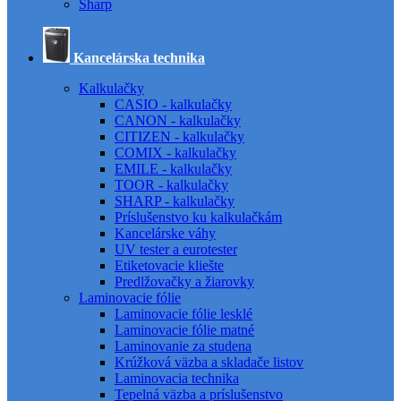
Sharp
Kancelárska technika
Kalkulačky
CASIO - kalkulačky
CANON - kalkulačky
CITIZEN - kalkulačky
COMIX - kalkulačky
EMILE - kalkulačky
TOOR - kalkulačky
SHARP - kalkulačky
Príslušenstvo ku kalkulačkám
Kancelárske váhy
UV tester a eurotester
Etiketovacie kliešte
Predlžovačky a žiarovky
Laminovacie fólie
Laminovacie fólie lesklé
Laminovacie fólie matné
Laminovanie za studena
Krúžková väzba a skladače listov
Laminovacia technika
Tepelná väzba a príslušenstvo