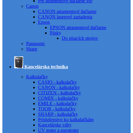
Pre atramentové tlačiarne HP
Canon
CANON atramentové tlačiarne
CANON laserové zariadenia
Epson
EPSON atramentové tlačiarne
Pásky
Do písacích strojov
Panasonic
Sharp
Kancelárska technika
Kalkulačky
CASIO - kalkulačky
CANON - kalkulačky
CITIZEN - kalkulačky
COMIX - kalkulačky
EMILE - kalkulačky
TOOR - kalkulačky
SHARP - kalkulačky
Príslušenstvo ku kalkulačkám
Kancelárske váhy
UV tester a eurotester