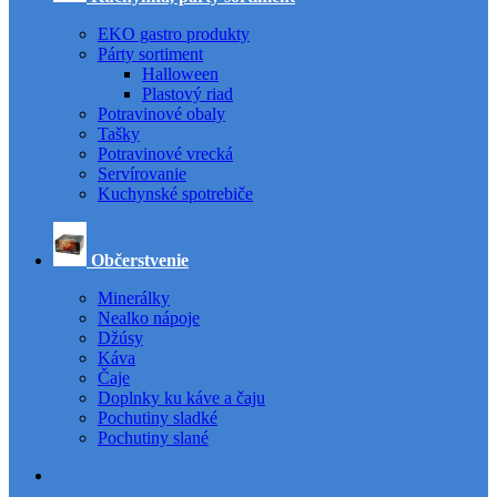
EKO gastro produkty
Párty sortiment
Halloween
Plastový riad
Potravinové obaly
Tašky
Potravinové vrecká
Servírovanie
Kuchynské spotrebiče
Občerstvenie
Minerálky
Nealko nápoje
Džúsy
Káva
Čaje
Doplnky ku káve a čaju
Pochutiny sladké
Pochutiny slané
Všetky kategórie