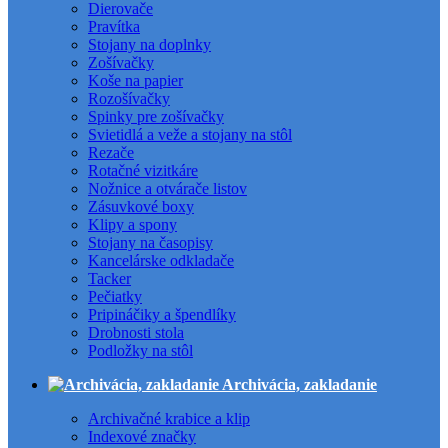
Dierovače
Pravítka
Stojany na doplnky
Zošívačky
Koše na papier
Rozošívačky
Spinky pre zošívačky
Svietidlá a veže a stojany na stôl
Rezače
Rotačné vizitkáre
Nožnice a otvárače listov
Zásuvkové boxy
Klipy a spony
Stojany na časopisy
Kancelárske odkladače
Tacker
Pečiatky
Pripináčiky a špendlíky
Drobnosti stola
Podložky na stôl
Archivácia, zakladanie
Archivačné krabice a klip
Indexové značky