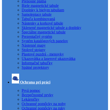
Prenosné plátna
Biele magnetické tabule
Doplnky k bielym tabuliam
Samolepiace tabule
Tabuľa kombinovaná
Nástenky a korkové tabule
Sklenené magnetické tabule a doplnky
Špeciálne magnetické tabule
Prezentačný systém
Systém katalógových panelov
Nástenné mapy
Stolové stojany
Plastové puzdrá - menovky
Ukazovátka a laserové ukazovátka
Informačné tabuľky
Spätné projektory
Ochrana pri práci
Prvá pomoc
Bezpečnostné prvky
Lekárničky
Ochranné pomôcky na nohy
Ochranné pomôcky na ruky