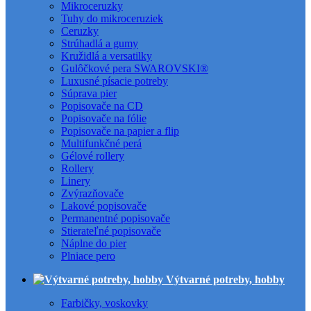
Mikroceruzky
Tuhy do mikroceruziek
Ceruzky
Strúhadlá a gumy
Kružidlá a versatilky
Gulôčkové pera SWAROVSKI®
Luxusné písacie potreby
Súprava pier
Popisovače na CD
Popisovače na fólie
Popisovače na papier a flip
Multifunkčné perá
Gélové rollery
Rollery
Linery
Zvýrazňovače
Lakové popisovače
Permanentné popisovače
Stierateľné popisovače
Náplne do pier
Plniace pero
Výtvarné potreby, hobby
Farbičky, voskovky