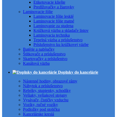
Etiketovacie kliešte
Predlžovačky a žiarovky
Laminovacie fólie
Laminovacie fólie lesklé
Laminovacie fólie matné
Laminovanie za studena
Krúžková väzba a skladače listov
Laminovacia technika
Tepelná väzba a príslušenstvo
Príslušenstvo ku krúžkovej väzbe
Batérie a nabíjačky
Štítkovače a príslušenstvo
Skartovačky a príslušentvo
Kanálová väzba
Doplnky do kancelárie
Nástenné hodiny, obrazové rámy
Nábytok a príslušenstvo
Rebríky, stupienky, schodíky
Vešiaky, vešiakové stojany
Vysávače, čističky vzduchu
Vozíky, ručné vozíky
Podložky pod stoličku
Kancelárske kreslá