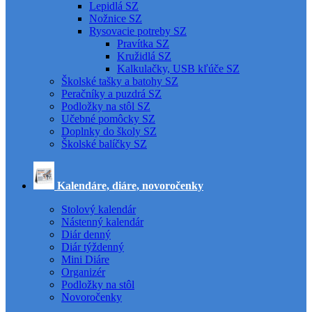
Lepidlá SZ
Nožnice SZ
Rysovacie potreby SZ
Pravítka SZ
Kružidlá SZ
Kalkulačky, USB kľúče SZ
Školské tašky a batohy SZ
Peračníky a puzdrá SZ
Podložky na stôl SZ
Učebné pomôcky SZ
Doplnky do školy SZ
Školské balíčky SZ
Kalendáre, diáre, novoročenky
Stolový kalendár
Nástenný kalendár
Diár denný
Diár týždenný
Mini Diáre
Organizér
Podložky na stôl
Novoročenky