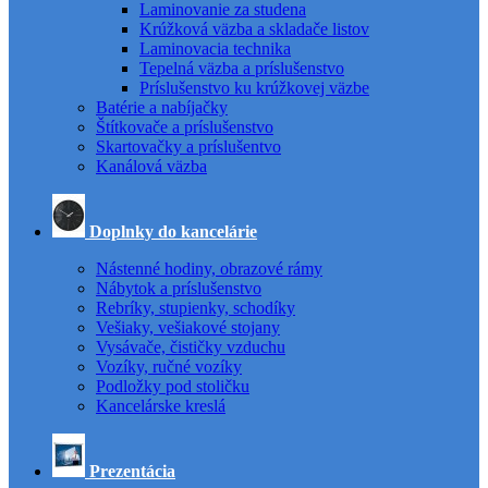
Laminovanie za studena
Krúžková väzba a skladače listov
Laminovacia technika
Tepelná väzba a príslušenstvo
Príslušenstvo ku krúžkovej väzbe
Batérie a nabíjačky
Štítkovače a príslušenstvo
Skartovačky a príslušentvo
Kanálová väzba
Doplnky do kancelárie
Nástenné hodiny, obrazové rámy
Nábytok a príslušenstvo
Rebríky, stupienky, schodíky
Vešiaky, vešiakové stojany
Vysávače, čističky vzduchu
Vozíky, ručné vozíky
Podložky pod stoličku
Kancelárske kreslá
Prezentácia