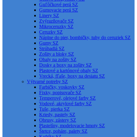
Guľôčkové perá SZ
Gumovacie perá SZ
Linery SZ
Zvýrazňovače SZ
Mikroceruzky SZ
Ceruzky SZ
Náplne do pier, bombičky, tuhy do ceruziek SZ
Gumy SZ
Strúhadlá SZ
Zošity a bloky SZ
Obaly na zošity SZ
Dosky a boxy na zošity SZ
Plastové a kartónové obaly SZ
Vrecká, fľaše, boxy na desiatu SZ
Výtvarné potreby SZ
Farbičky, voskovky SZ
Fixky, popisovače SZ
Temperové, olejové farby SZ
Vodové, akrylové farby SZ
Tuše, pierka SZ
Kriedy, pastely SZ
Obrusy, zástery SZ
Plastelíny, modelovacie hmoty SZ
Štetce, poháre, palety SZ
Kufríky SZ