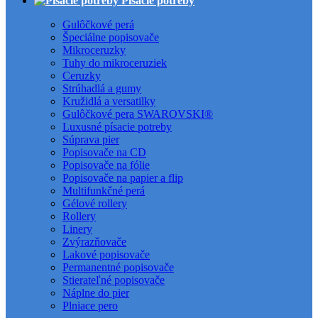
Písacie potreby
Gulôčkové perá
Špeciálne popisovače
Mikroceruzky
Tuhy do mikroceruziek
Ceruzky
Strúhadlá a gumy
Kružidlá a versatilky
Gulôčkové pera SWAROVSKI®
Luxusné písacie potreby
Súprava pier
Popisovače na CD
Popisovače na fólie
Popisovače na papier a flip
Multifunkčné perá
Gélové rollery
Rollery
Linery
Zvýrazňovače
Lakové popisovače
Permanentné popisovače
Stierateľné popisovače
Náplne do pier
Plniace pero