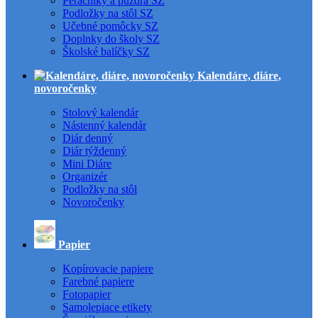
Peračníky a puzdrá SZ
Podložky na stôl SZ
Učebné pomôcky SZ
Doplnky do školy SZ
Školské balíčky SZ
Kalendáre, diáre,
novoročenky
Stolový kalendár
Nástenný kalendár
Diár denný
Diár týždenný
Mini Diáre
Organizér
Podložky na stôl
Novoročenky
Papier
Kopírovacie papiere
Farebné papiere
Fotopapier
Samolepiace etikety