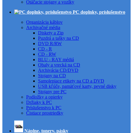
Otáčacie stojany a vozíky
PC doplnky, príslušenstvo
Organizácia káblov
Archivačné média
Diskety a Zip
Puzdrá a tašky na CD
DVD R/RW
CD - R
CD - RW
BLU - RAY médiá
Obaly a vrecká na CD
Archivácia CD/DVD
Stojany na CD
Samolepiace etikety na CD a DVD
USB kľúče, pamäťové karty, pevné disky
Stojany pre PC
Podložky a opierky
Držiaky k PC
Príslušenstvo k PC
Čistiace prostriedky
Náplne, tonery, pásky