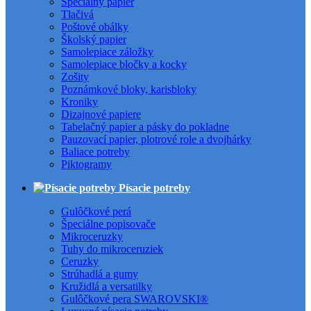
Špeciálny papier
Tlačivá
Poštové obálky
Školský papier
Samolepiace záložky
Samolepiace bločky a kocky
Zošity
Poznámkové bloky, karisbloky
Kroniky
Dizajnové papiere
Tabelačný papier a pásky do pokladne
Pauzovací papier, plotrové role a dvojhárky
Baliace potreby
Piktogramy
Písacie potreby
Gulôčkové perá
Špeciálne popisovače
Mikroceruzky
Tuhy do mikroceruziek
Ceruzky
Strúhadlá a gumy
Kružidlá a versatilky
Gulôčkové pera SWAROVSKI®