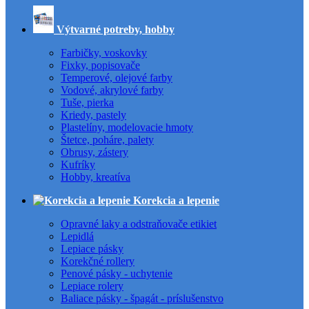
Výtvarné potreby, hobby
Farbičky, voskovky
Fixky, popisovače
Temperové, olejové farby
Vodové, akrylové farby
Tuše, pierka
Kriedy, pastely
Plastelíny, modelovacie hmoty
Štetce, poháre, palety
Obrusy, zástery
Kufríky
Hobby, kreatíva
Korekcia a lepenie
Opravné laky a odstraňovače etikiet
Lepidlá
Lepiace pásky
Korekčné rollery
Penové pásky - uchytenie
Lepiace rolery
Baliace pásky - špagát - príslušenstvo