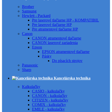
Brother
Samsung
Hewlett - Packard
Pre laserové tlačiarne HP - KOMPATIBIL
Pre laserové tlačiarne HP
Pre atramentové tlačiarne HP
Canon
CANON atramentové tlačiarne
CANON laserové zariadenia
Epson
EPSON atramentové tlačiarne
Pásky
Do písacích strojov
Panasonic
Sharp
Kancelárska technika
Kalkulačky
CASIO - kalkulačky
CANON - kalkulačky
CITIZEN - kalkulačky
COMIX - kalkulačky
EMILE - kalkulačky