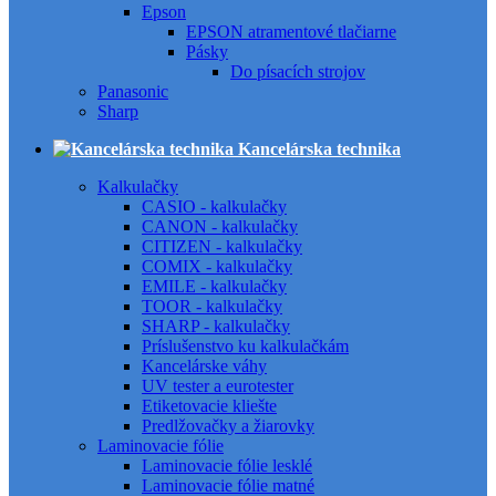
Epson
EPSON atramentové tlačiarne
Pásky
Do písacích strojov
Panasonic
Sharp
Kancelárska technika
Kalkulačky
CASIO - kalkulačky
CANON - kalkulačky
CITIZEN - kalkulačky
COMIX - kalkulačky
EMILE - kalkulačky
TOOR - kalkulačky
SHARP - kalkulačky
Príslušenstvo ku kalkulačkám
Kancelárske váhy
UV tester a eurotester
Etiketovacie kliešte
Predlžovačky a žiarovky
Laminovacie fólie
Laminovacie fólie lesklé
Laminovacie fólie matné