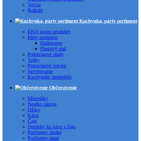
Vrecia
Rohože
Kuchynka, párty sortiment
EKO gastro produkty
Párty sortiment
Halloween
Plastový riad
Potravinové obaly
Tašky
Potravinové vrecká
Servírovanie
Kuchynské spotrebiče
Občerstvenie
Minerálky
Nealko nápoje
Džúsy
Káva
Čaje
Doplnky ku káve a čaju
Pochutiny sladké
Pochutiny slané