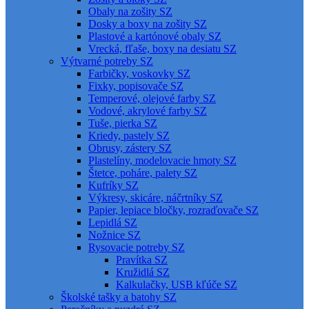
Obaly na zošity SZ
Dosky a boxy na zošity SZ
Plastové a kartónové obaly SZ
Vrecká, fľaše, boxy na desiatu SZ
Výtvarné potreby SZ
Farbičky, voskovky SZ
Fixky, popisovače SZ
Temperové, olejové farby SZ
Vodové, akrylové farby SZ
Tuše, pierka SZ
Kriedy, pastely SZ
Obrusy, zástery SZ
Plastelíny, modelovacie hmoty SZ
Štetce, poháre, palety SZ
Kufríky SZ
Výkresy, skicáre, náčrtníky SZ
Papier, lepiace bločky, rozraďovače SZ
Lepidlá SZ
Nožnice SZ
Rysovacie potreby SZ
Pravítka SZ
Kružidlá SZ
Kalkulačky, USB kľúče SZ
Školské tašky a batohy SZ