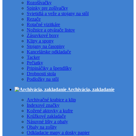
Rozošívačky
Spinky pre zošívačky
Svietidlá a veže a stojany na stôl
Rezače
Rotačné vizitkáre
Nožnice a otvárače listov
Zásuvkové boxy
Klipy a spony
Stojany na časopisy
Kancelárske odkladače
Tacker
Pečiatky
Pripináčiky a špendlíky
Drobnosti stola
Podložky na stôl
Archivácia, zakladanie
Archivačné krabice a klip
Indexové značky
Kožené aktovky a kufre
Krúžkové zakladače
Násuvné lišty a obaly
Obaly na zošity
Odkladacie mapy a dosky papier