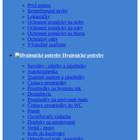
Prvá pomoc
Bezpečnostné prvky
Lekárničky
Ochranné pomôcky na nohy
Ochranné pomôcky na ruky
Ochranné pomôcky na hlavu
Ochranný odev
Výstražné značenie
Hygienické potreby
Servítky - utierky a zásobníky
Autokozmetika
Toaletné papiere a zásobníky
Čistiace prostriedky
Prostriedky na hygienu rúk
Dezinfekcia
Prostriedky na umývanie riadu
Čistiace prostriedky do WC
Pranie
Osviežovače vzduchu
Doplnky na upratovanie
Vedrá - mopy
Koše do kuchynky
Odpadkové koše, popolníky