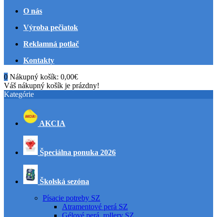
O nás
Výroba pečiatok
Reklamná potlač
Kontakty
0
Nákupný košík:
0,00€
Váš nákupný košík je prázdny!
Kategórie
AKCIA
Špeciálna ponuka 2026
Školská sezóna
Písacie potreby SZ
Atramentové perá SZ
Gélové perá, rollery SZ