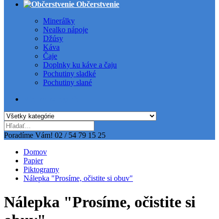
Občerstvenie
Minerálky
Nealko nápoje
Džúsy
Káva
Čaje
Doplnky ku káve a čaju
Pochutiny sladké
Pochutiny slané
Všetky kategórie
Poradíme Vám!
02 / 54 79 15 25
Domov
Papier
Piktogramy
Nálepka "Prosíme, očistite si obuv"
Nálepka "Prosíme, očistite si