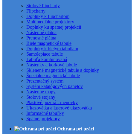
Stolové flipcharty
Flipcharty
Doplnky k flipchartom
Multimediálne projektory
Doplnky ku spätnej projekcii
Nástenné plátna
Prenosné plátna
Biele magnetické tabule
Doplnky k bielym tabuliam
Samolepiace tabule
Tabuľa kombinovaná
Nástenky a korkové tabule
Sklenené magnetické tabule a doplnky
Špeciálne magnetické tabule
Prezentačný systém
Systém katalógových panelov
Nástenné mapy
Stolové stojany
Plastové puzdrá - menovky
Ukazovátka a laserové ukazovátka
Informačné tabuľky
Spätné projektory
Ochrana pri práci