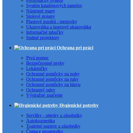
Prezentačný systém
Systém katalógových panelov
Nástenné mapy
Stolové stojany
Plastové puzdrá - menovky
Ukazovátka a laserové ukazovátka
Informačné tabuľky
Spätné projektory
Ochrana pri práci
Prvá pomoc
Bezpečnostné prvky
Lekárničky
Ochranné pomôcky na nohy
Ochranné pomôcky na ruky
Ochranné pomôcky na hlavu
Ochranný odev
Výstražné značenie
Hygienické potreby
Servítky - utierky a zásobníky
Autokozmetika
Toaletné papiere a zásobníky
Čistiace prostriedky