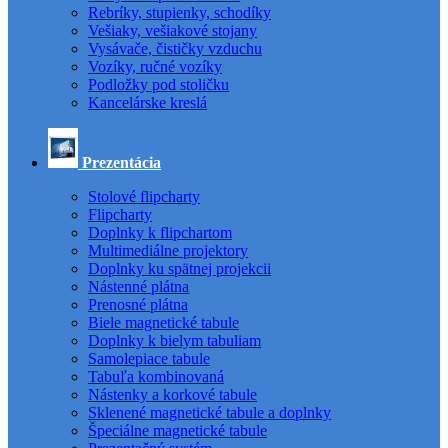
Rebríky, stupienky, schodíky
Vešiaky, vešiakové stojany
Vysávače, čističky vzduchu
Vozíky, ručné vozíky
Podložky pod stoličku
Kancelárske kreslá
Prezentácia
Stolové flipcharty
Flipcharty
Doplnky k flipchartom
Multimediálne projektory
Doplnky ku spätnej projekcii
Nástenné plátna
Prenosné plátna
Biele magnetické tabule
Doplnky k bielym tabuliam
Samolepiace tabule
Tabuľa kombinovaná
Nástenky a korkové tabule
Sklenené magnetické tabule a doplnky
Špeciálne magnetické tabule