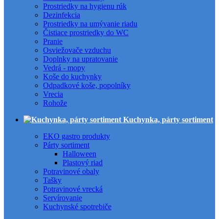
Prostriedky na hygienu rúk
Dezinfekcia
Prostriedky na umývanie riadu
Čistiace prostriedky do WC
Pranie
Osviežovače vzduchu
Doplnky na upratovanie
Vedrá - mopy
Koše do kuchynky
Odpadkové koše, popolníky
Vrecia
Rohože
Kuchynka, párty sortiment
EKO gastro produkty
Párty sortiment
Halloween
Plastový riad
Potravinové obaly
Tašky
Potravinové vrecká
Servírovanie
Kuchynské spotrebiče