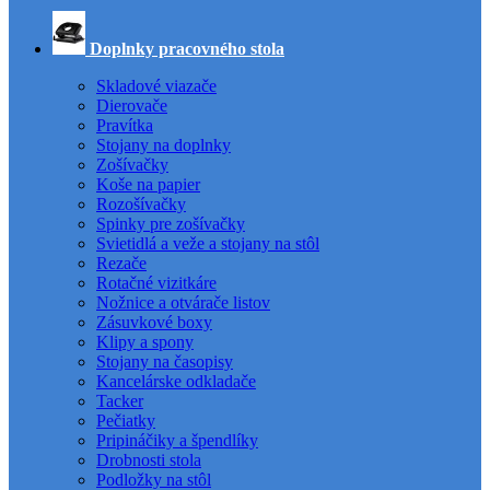
Doplnky pracovného stola
Skladové viazače
Dierovače
Pravítka
Stojany na doplnky
Zošívačky
Koše na papier
Rozošívačky
Spinky pre zošívačky
Svietidlá a veže a stojany na stôl
Rezače
Rotačné vizitkáre
Nožnice a otvárače listov
Zásuvkové boxy
Klipy a spony
Stojany na časopisy
Kancelárske odkladače
Tacker
Pečiatky
Pripináčiky a špendlíky
Drobnosti stola
Podložky na stôl