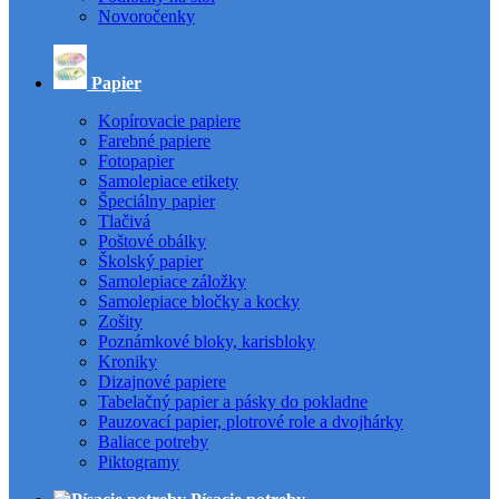
Novoročenky
Papier
Kopírovacie papiere
Farebné papiere
Fotopapier
Samolepiace etikety
Špeciálny papier
Tlačivá
Poštové obálky
Školský papier
Samolepiace záložky
Samolepiace bločky a kocky
Zošity
Poznámkové bloky, karisbloky
Kroniky
Dizajnové papiere
Tabelačný papier a pásky do pokladne
Pauzovací papier, plotrové role a dvojhárky
Baliace potreby
Piktogramy