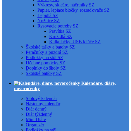
Výkresy, skicáre, náčrtníky SZ
Papier, lepiace bločky, rozraďovače SZ
Lepidlá SZ
Nožnice SZ
Rysovacie potreby SZ
Pravítka SZ
Kružidlá SZ
Kalkulačky, USB kľúče SZ
Školské tašky a batohy SZ
Peračníky a puzdrá SZ
Podložky na stôl SZ
Učebné pomôcky SZ
Doplnky do školy SZ
Školské balíčky SZ
Kalendáre, diáre,
novoročenky
Stolový kalendár
Nástenný kalendár
Diár denný
Diár týždenný
Mini Diáre
Organizér
Podložky na stôl