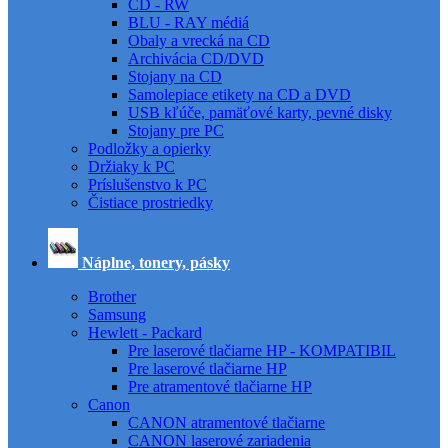
CD - RW
BLU - RAY médiá
Obaly a vrecká na CD
Archivácia CD/DVD
Stojany na CD
Samolepiace etikety na CD a DVD
USB kľúče, pamäťové karty, pevné disky
Stojany pre PC
Podložky a opierky
Držiaky k PC
Príslušenstvo k PC
Čistiace prostriedky
Náplne, tonery, pásky
Brother
Samsung
Hewlett - Packard
Pre laserové tlačiarne HP - KOMPATIBIL
Pre laserové tlačiarne HP
Pre atramentové tlačiarne HP
Canon
CANON atramentové tlačiarne
CANON laserové zariadenia