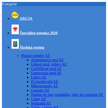
Kategórie
AKCIA
Špeciálna ponuka 2026
Školská sezóna
Písacie potreby SZ
Atramentové perá SZ
Gélové perá, rollery SZ
Guľôčkové perá SZ
Gumovacie perá SZ
Linery SZ
Zvýrazňovače SZ
Mikroceruzky SZ
Ceruzky SZ
Náplne do pier, bombičky, tuhy do ceruziek SZ
Gumy SZ
Strúhadlá SZ
Zošity a bloky SZ