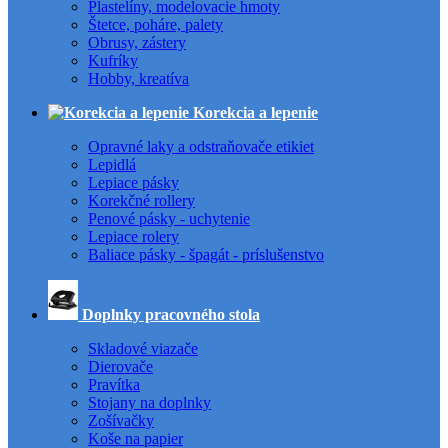
Plastelíny, modelovacie hmoty
Štetce, poháre, palety
Obrusy, zástery
Kufríky
Hobby, kreatíva
Korekcia a lepenie
Opravné laky a odstraňovače etikiet
Lepidlá
Lepiace pásky
Korekčné rollery
Penové pásky - uchytenie
Lepiace rolery
Baliace pásky - špagát - príslušenstvo
Doplnky pracovného stola
Skladové viazače
Dierovače
Pravítka
Stojany na doplnky
Zošívačky
Koše na papier