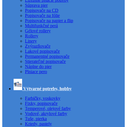
Luxusné písacie potreby
Súprava pier
Popisovače na CD
Popisovače na fólie
Popisovače na papier a flip
Multifunkčné perá
Gélové rollery
Rollery
Linery
Zvýrazňovače
Lakové popisovače
Permanentné popisovače
Stierateľné popisovače
Náplne do pier
Plniace pero
Výtvarné potreby, hobby
Farbičky, voskovky
Fixky, popisovače
Temperové, olejové farby
Vodové, akrylové farby
Tuše, pierka
Kriedy, pastely