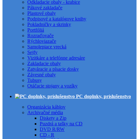
Odkladacie obaly - krabice
Pákové zakladače
Plastové obaly
Podpisové a katalógove knihy
Pokladničky a skrinky
Portfóliá
Rozraďovače
Rýchloviazače
Samolepiace vrecká
Sejfy
Vizitkáre a telefónne adresáre
Zakladacie obaly
Zatváracie a písacie dosky
Závesné obaly
Tubusy
Otáčacie stojany a vozíky
PC doplnky, príslušenstvo
Organizácia káblov
Archivačné média
Diskety a Zip
Puzdrá a tašky na CD
DVD R/RW
CD - R