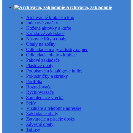
Archivácia, zakladanie
Archivačné krabice a klip
Indexové značky
Kožené aktovky a kufre
Krúžkové zakladače
Násuvné lišty a obaly
Obaly na zošity
Odkladacie mapy a dosky papier
Odkladacie obaly - krabice
Pákové zakladače
Plastové obaly
Podpisové a katalógove knihy
Pokladničky a skrinky
Portfóliá
Rozraďovače
Rýchloviazače
Samolepiace vrecká
Sejfy
Vizitkáre a telefónne adresáre
Zakladacie obaly
Zatváracie a písacie dosky
Závesné obaly
Tubusy