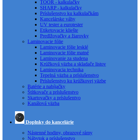
TOOR - kalkulačky
SHARP - kalkulačky
Príslušenstvo ku kalkulačkám
Kancelárske váhy
UV tester a eurotester
Etiketovacie kliešte
Predlžovačky a žiarovky
Laminovacie fólie
Laminovacie fólie lesklé
Laminovacie fólie matné
Laminovanie za studena
Krúžková väzba a skladače listov
Laminovacia technika
Tepelná väzba a príslušenstvo
Príslušenstvo ku krúžkovej väzbe
Batérie a nabíjačky
Štítkovače a príslušenstvo
Skartovačky a príslušentvo
Kanálová väzba
Doplnky do kancelárie
Nástenné hodiny, obrazové rámy
Nábytok a príslušenstvo