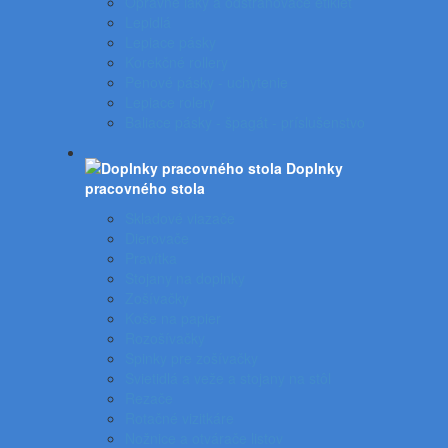
Opravné laky a odstraňovače etikiet
Lepidlá
Lepiace pásky
Korekčné rollery
Penové pásky - uchytenie
Lepiace rolery
Baliace pásky - špagát - príslušenstvo
Doplnky
pracovného stola
Skladové viazače
Dierovače
Pravítka
Stojany na doplnky
Zošívačky
Koše na papier
Rozošívačky
Spinky pre zošívačky
Svietidlá a veže a stojany na stôl
Rezače
Rotačné vizitkáre
Nožnice a otvárače listov