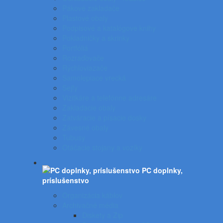
Pákové zakladače
Plastové obaly
Podpisové a katalógove knihy
Pokladničky a skrinky
Portfóliá
Rozraďovače
Rýchloviazače
Samolepiace vrecká
Sejfy
Vizitkáre a telefónne adresáre
Zakladacie obaly
Zatváracie a písacie dosky
Závesné obaly
Tubusy
Otáčacie stojany a vozíky
PC doplnky,
príslušenstvo
Organizácia káblov
Archivačné média
Diskety a Zip