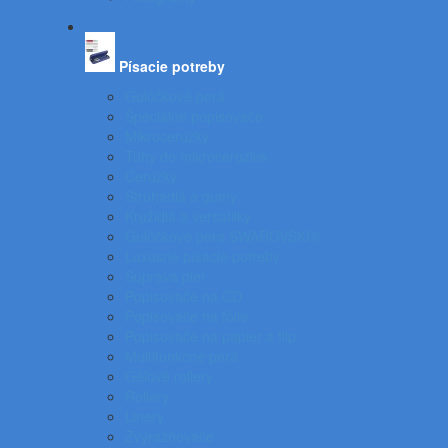
Písacie potreby
Gulôčkové perá
Špeciálne popisovače
Mikroceruzky
Tuhy do mikroceruziek
Ceruzky
Strúhadlá a gumy
Kružidlá a versatilky
Gulôčkové pera SWAROVSKI®
Luxusné písacie potreby
Súprava pier
Popisovače na CD
Popisovače na fólie
Popisovače na papier a flip
Multifunkčné perá
Gélové rollery
Rollery
Linery
Zvýrazňovače