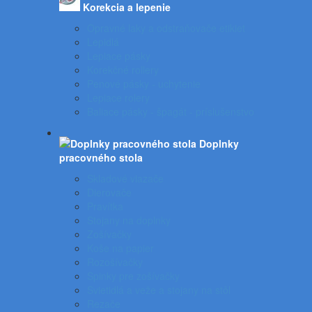
Korekcia a lepenie
Opravné laky a odstraňovače etikiet
Lepidlá
Lepiace pásky
Korekčné rollery
Penové pásky - uchytenie
Lepiace rolery
Baliace pásky - špagát - príslušenstvo
Doplnky
pracovného stola
Skladové viazače
Dierovače
Pravítka
Stojany na doplnky
Zošívačky
Koše na papier
Rozošívačky
Spinky pre zošívačky
Svietidlá a veže a stojany na stôl
Rezače