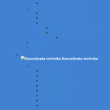
Pre atramentové tlačiarne HP
Canon
CANON atramentové tlačiarne
CANON laserové zariadenia
Epson
EPSON atramentové tlačiarne
Pásky
Do písacích strojov
Panasonic
Sharp
Kancelárska technika
Kalkulačky
CASIO - kalkulačky
CANON - kalkulačky
CITIZEN - kalkulačky
COMIX - kalkulačky
EMILE - kalkulačky
TOOR - kalkulačky
SHARP - kalkulačky
Príslušenstvo ku kalkulačkám