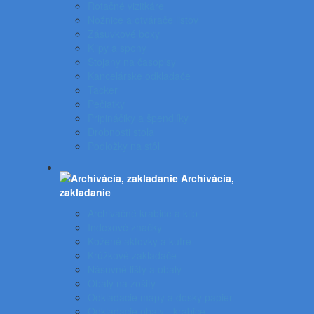
Rotačné vizitkáre
Nožnice a otvárače listov
Zásuvkové boxy
Klipy a spony
Stojany na časopisy
Kancelárske odkladače
Tacker
Pečiatky
Pripináčiky a špendlíky
Drobnosti stola
Podložky na stôl
Archivácia,
zakladanie
Archivačné krabice a klip
Indexové značky
Kožené aktovky a kufre
Krúžkové zakladače
Násuvné lišty a obaly
Obaly na zošity
Odkladacie mapy a dosky papier
Odkladacie obaly - krabice