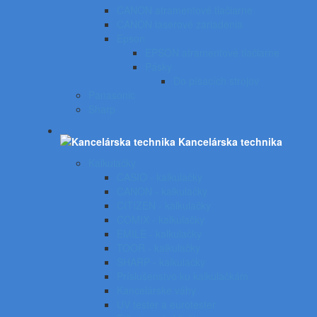
CANON atramentové tlačiarne
CANON laserové zariadenia
Epson
EPSON atramentové tlačiarne
Pásky
Do písacích strojov
Panasonic
Sharp
Kancelárska technika
Kalkulačky
CASIO - kalkulačky
CANON - kalkulačky
CITIZEN - kalkulačky
COMIX - kalkulačky
EMILE - kalkulačky
TOOR - kalkulačky
SHARP - kalkulačky
Príslušenstvo ku kalkulačkám
Kancelárske váhy
UV tester a eurotester