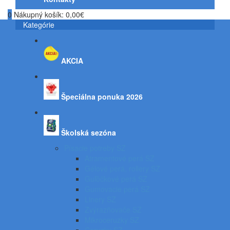
0
Nákupný košík:
0,00€
Kategórie
AKCIA
Špeciálna ponuka 2026
Školská sezóna
Písacie potreby SZ
Atramentové perá SZ
Gélové perá, rollery SZ
Guľôčkové perá SZ
Gumovacie perá SZ
Linery SZ
Zvýrazňovače SZ
Mikroceruzky SZ