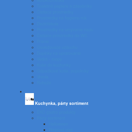
Autokozmetika
Toaletné papiere a zásobníky
Čistiace prostriedky
Prostriedky na hygienu rúk
Dezinfekcia
Prostriedky na umývanie riadu
Čistiace prostriedky do WC
Pranie
Osviežovače vzduchu
Doplnky na upratovanie
Vedrá - mopy
Koše do kuchynky
Odpadkové koše, popolníky
Vrecia
Rohože
Kuchynka, párty sortiment
EKO gastro produkty
Párty sortiment
Halloween
Plastový riad