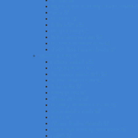
Ceruzky SZ
Náplne do pier, bombičky, tuhy do ceruziek 
Gumy SZ
Strúhadlá SZ
Zošity a bloky SZ
Obaly na zošity SZ
Dosky a boxy na zošity SZ
Plastové a kartónové obaly SZ
Vrecká, fľaše, boxy na desiatu SZ
Výtvarné potreby SZ
Farbičky, voskovky SZ
Fixky, popisovače SZ
Temperové, olejové farby SZ
Vodové, akrylové farby SZ
Tuše, pierka SZ
Kriedy, pastely SZ
Obrusy, zástery SZ
Plastelíny, modelovacie hmoty SZ
Štetce, poháre, palety SZ
Kufríky SZ
Výkresy, skicáre, náčrtníky SZ
Papier, lepiace bločky, rozraďovače SZ
Lepidlá SZ