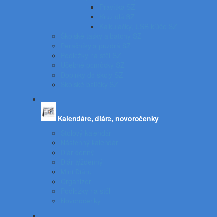
Pravítka SZ
Kružidlá SZ
Kalkulačky, USB kľúče SZ
Školské tašky a batohy SZ
Peračníky a puzdrá SZ
Podložky na stôl SZ
Učebné pomôcky SZ
Doplnky do školy SZ
Školské balíčky SZ
Kalendáre, diáre, novoročenky
Stolový kalendár
Nástenný kalendár
Diár denný
Diár týždenný
Mini Diáre
Organizér
Podložky na stôl
Novoročenky