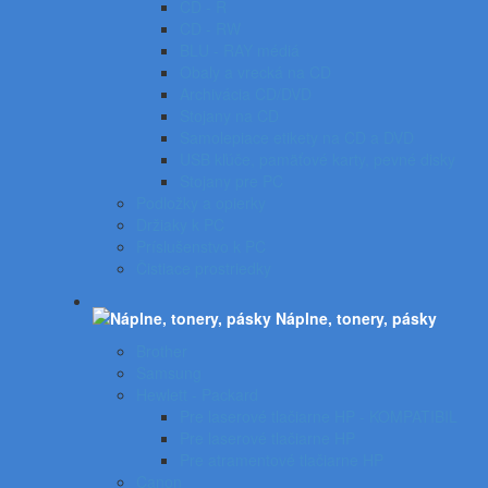
CD - R
CD - RW
BLU - RAY médiá
Obaly a vrecká na CD
Archivácia CD/DVD
Stojany na CD
Samolepiace etikety na CD a DVD
USB kľúče, pamäťové karty, pevné disky
Stojany pre PC
Podložky a opierky
Držiaky k PC
Príslušenstvo k PC
Čistiace prostriedky
Náplne, tonery, pásky
Brother
Samsung
Hewlett - Packard
Pre laserové tlačiarne HP - KOMPATIBIL
Pre laserové tlačiarne HP
Pre atramentové tlačiarne HP
Canon