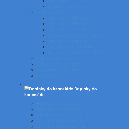
Etiketovacie kliešte
Predlžovačky a žiarovky
Laminovacie fólie
Laminovacie fólie lesklé
Laminovacie fólie matné
Laminovanie za studena
Krúžková väzba a skladače listov
Laminovacia technika
Tepelná väzba a príslušenstvo
Príslušenstvo ku krúžkovej väzbe
Batérie a nabíjačky
Štítkovače a príslušenstvo
Skartovačky a príslušentvo
Kanálová väzba
Doplnky do
kancelárie
Nástenné hodiny, obrazové rámy
Nábytok a príslušenstvo
Rebríky, stupienky, schodíky
Vešiaky, vešiakové stojany
Vysávače, čističky vzduchu