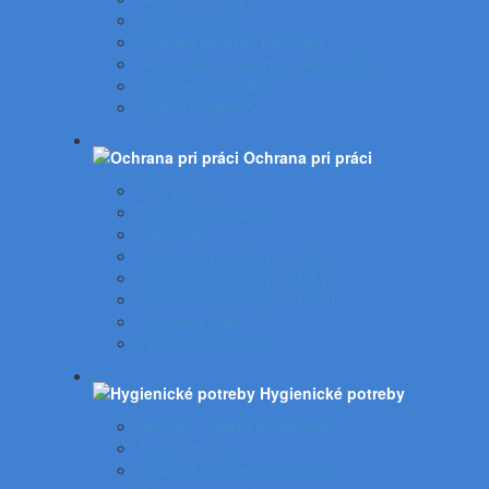
Stolové stojany
Plastové puzdrá - menovky
Ukazovátka a laserové ukazovátka
Informačné tabuľky
Spätné projektory
Ochrana pri práci
Prvá pomoc
Bezpečnostné prvky
Lekárničky
Ochranné pomôcky na nohy
Ochranné pomôcky na ruky
Ochranné pomôcky na hlavu
Ochranný odev
Výstražné značenie
Hygienické potreby
Servítky - utierky a zásobníky
Autokozmetika
Toaletné papiere a zásobníky