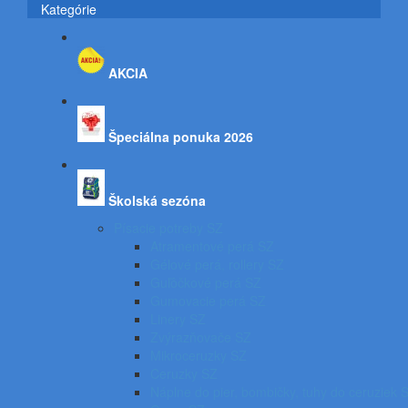
Kategórie
AKCIA
Špeciálna ponuka 2026
Školská sezóna
Písacie potreby SZ
Atramentové perá SZ
Gélové perá, rollery SZ
Guľôčkové perá SZ
Gumovacie perá SZ
Linery SZ
Zvýrazňovače SZ
Mikroceruzky SZ
Ceruzky SZ
Náplne do pier, bombičky, tuhy do ceruziek 