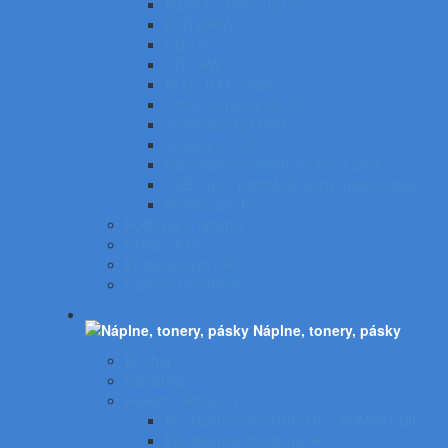
Puzdrá a tašky na CD
DVD R/RW
CD - R
CD - RW
BLU - RAY médiá
Obaly a vrecká na CD
Archivácia CD/DVD
Stojany na CD
Samolepiace etikety na CD a DVD
USB kľúče, pamäťové karty, pevné disky
Stojany pre PC
Podložky a opierky
Držiaky k PC
Príslušenstvo k PC
Čistiace prostriedky
Náplne, tonery, pásky
Brother
Samsung
Hewlett - Packard
Pre laserové tlačiarne HP - KOMPATIBIL
Pre laserové tlačiarne HP