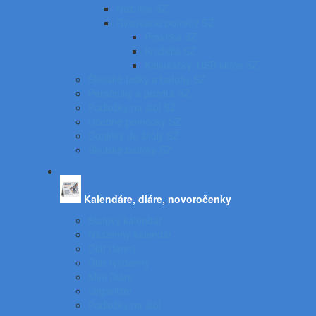
Nožnice SZ
Rysovacie potreby SZ
Pravítka SZ
Kružidlá SZ
Kalkulačky, USB kľúče SZ
Školské tašky a batohy SZ
Peračníky a puzdrá SZ
Podložky na stôl SZ
Učebné pomôcky SZ
Doplnky do školy SZ
Školské balíčky SZ
Kalendáre, diáre, novoročenky
Stolový kalendár
Nástenný kalendár
Diár denný
Diár týždenný
Mini Diáre
Organizér
Podložky na stôl