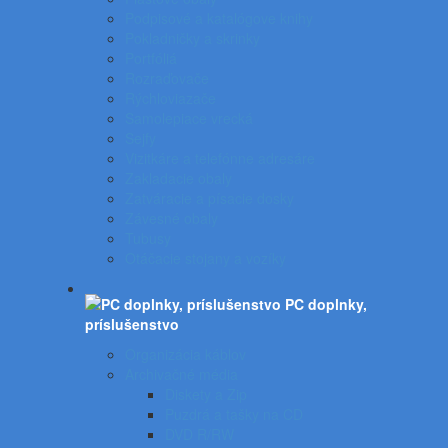
Podpisové a katalógove knihy
Pokladničky a skrinky
Portfóliá
Rozraďovače
Rýchloviazače
Samolepiace vrecká
Sejfy
Vizitkáre a telefónne adresáre
Zakladacie obaly
Zatváracie a písacie dosky
Závesné obaly
Tubusy
Otáčacie stojany a vozíky
PC doplnky,
príslušenstvo
Organizácia káblov
Archivačné média
Diskety a Zip
Puzdrá a tašky na CD
DVD R/RW