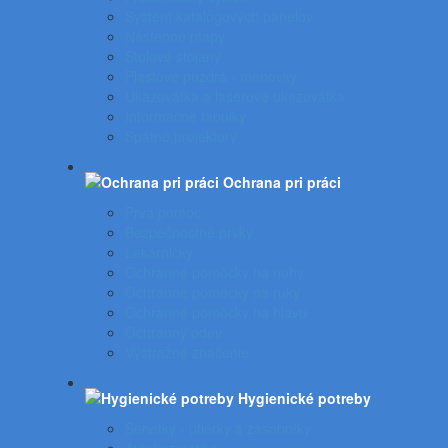
Systém katalógových panelov
Nástenné mapy
Stolové stojany
Plastové puzdrá - menovky
Ukazovátka a laserové ukazovátka
Informačné tabuľky
Spätné projektory
Ochrana pri práci
Prvá pomoc
Bezpečnostné prvky
Lekárničky
Ochranné pomôcky na nohy
Ochranné pomôcky na ruky
Ochranné pomôcky na hlavu
Ochranný odev
Výstražné značenie
Hygienické potreby
Servítky - utierky a zásobníky