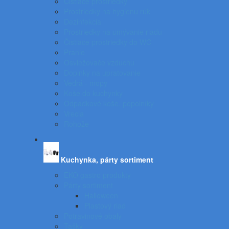
Čistiace prostriedky
Prostriedky na hygienu rúk
Dezinfekcia
Prostriedky na umývanie riadu
Čistiace prostriedky do WC
Pranie
Osviežovače vzduchu
Doplnky na upratovanie
Vedrá - mopy
Koše do kuchynky
Odpadkové koše, popolníky
Vrecia
Rohože
Kuchynka, párty sortiment
EKO gastro produkty
Párty sortiment
Halloween
Plastový riad
Potravinové obaly
Tašky