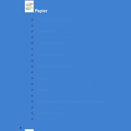
Papier
Kopírovacie papiere
Farebné papiere
Fotopapier
Samolepiace etikety
Špeciálny papier
Tlačivá
Poštové obálky
Školský papier
Samolepiace záložky
Samolepiace bločky a kocky
Zošity
Poznámkové bloky, karisbloky
Kroniky
Dizajnové papiere
Tabelačný papier a pásky do pokladne
Pauzovací papier, plotrové role a dvojhárky
Baliace potreby
Piktogramy