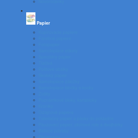
Novoročenky
Papier
Kopírovacie papiere
Farebné papiere
Fotopapier
Samolepiace etikety
Špeciálny papier
Tlačivá
Poštové obálky
Školský papier
Samolepiace záložky
Samolepiace bločky a kocky
Zošity
Poznámkové bloky, karisbloky
Kroniky
Dizajnové papiere
Tabelačný papier a pásky do pokladne
Pauzovací papier, plotrové role a dvojhárky
Baliace potreby
Piktogramy