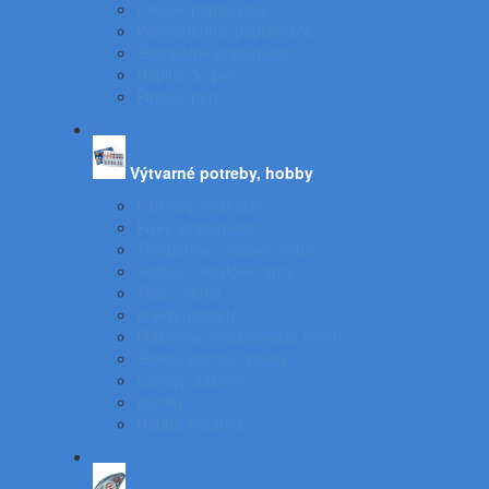
Lakové popisovače
Permanentné popisovače
Stierateľné popisovače
Náplne do pier
Plniace pero
Výtvarné potreby, hobby
Farbičky, voskovky
Fixky, popisovače
Temperové, olejové farby
Vodové, akrylové farby
Tuše, pierka
Kriedy, pastely
Plastelíny, modelovacie hmoty
Štetce, poháre, palety
Obrusy, zástery
Kufríky
Hobby, kreatíva