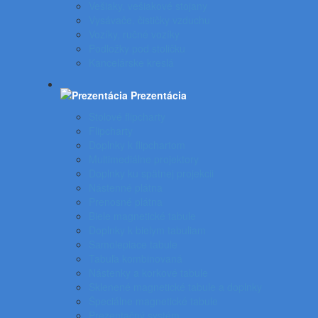
Vešiaky, vešiakové stojany
Vysávače, čističky vzduchu
Vozíky, ručné vozíky
Podložky pod stoličku
Kancelárske kreslá
Prezentácia
Stolové flipcharty
Flipcharty
Doplnky k flipchartom
Multimediálne projektory
Doplnky ku spätnej projekcii
Nástenné plátna
Prenosné plátna
Biele magnetické tabule
Doplnky k bielym tabuliam
Samolepiace tabule
Tabuľa kombinovaná
Nástenky a korkové tabule
Sklenené magnetické tabule a doplnky
Špeciálne magnetické tabule
Prezentačný systém