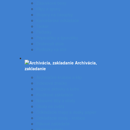
Zásuvkové boxy
Klipy a spony
Stojany na časopisy
Kancelárske odkladače
Tacker
Pečiatky
Pripináčiky a špendlíky
Drobnosti stola
Podložky na stôl
Archivácia,
zakladanie
Archivačné krabice a klip
Indexové značky
Kožené aktovky a kufre
Krúžkové zakladače
Násuvné lišty a obaly
Obaly na zošity
Odkladacie mapy a dosky papier
Odkladacie obaly - krabice
Pákové zakladače
Plastové obaly