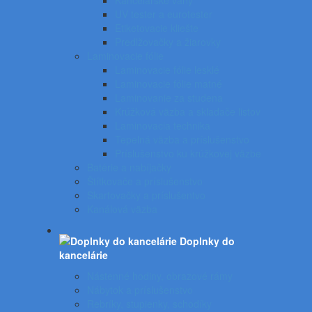
Kancelárske váhy
UV tester a eurotester
Etiketovacie kliešte
Predlžovačky a žiarovky
Laminovacie fólie
Laminovacie fólie lesklé
Laminovacie fólie matné
Laminovanie za studena
Krúžková väzba a skladače listov
Laminovacia technika
Tepelná väzba a príslušenstvo
Príslušenstvo ku krúžkovej väzbe
Batérie a nabíjačky
Štítkovače a príslušenstvo
Skartovačky a príslušentvo
Kanálová väzba
Doplnky do
kancelárie
Nástenné hodiny, obrazové rámy
Nábytok a príslušenstvo
Rebríky, stupienky, schodíky