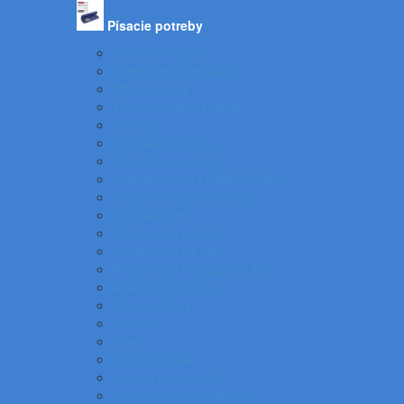
Písacie potreby
Gulôčkové perá
Špeciálne popisovače
Mikroceruzky
Tuhy do mikroceruziek
Ceruzky
Strúhadlá a gumy
Kružidlá a versatilky
Gulôčkové pera SWAROVSKI®
Luxusné písacie potreby
Súprava pier
Popisovače na CD
Popisovače na fólie
Popisovače na papier a flip
Multifunkčné perá
Gélové rollery
Rollery
Linery
Zvýrazňovače
Lakové popisovače
Permanentné popisovače