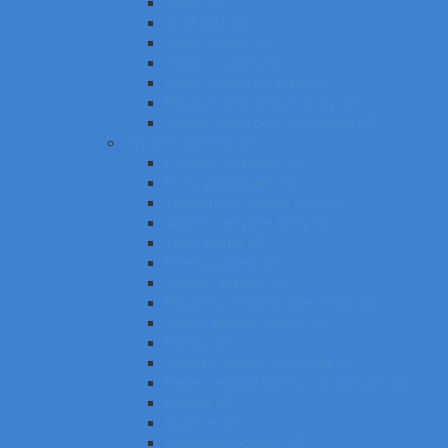
Gumy SZ
Strúhadlá SZ
Zošity a bloky SZ
Obaly na zošity SZ
Dosky a boxy na zošity SZ
Plastové a kartónové obaly SZ
Vrecká, fľaše, boxy na desiatu SZ
Výtvarné potreby SZ
Farbičky, voskovky SZ
Fixky, popisovače SZ
Temperové, olejové farby SZ
Vodové, akrylové farby SZ
Tuše, pierka SZ
Kriedy, pastely SZ
Obrusy, zástery SZ
Plastelíny, modelovacie hmoty SZ
Štetce, poháre, palety SZ
Kufríky SZ
Výkresy, skicáre, náčrtníky SZ
Papier, lepiace bločky, rozraďovače SZ
Lepidlá SZ
Nožnice SZ
Rysovacie potreby SZ