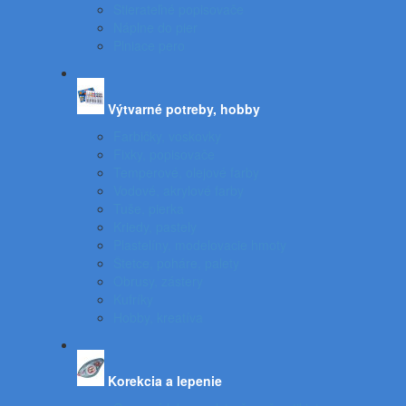
Stierateľné popisovače
Náplne do pier
Plniace pero
Výtvarné potreby, hobby
Farbičky, voskovky
Fixky, popisovače
Temperové, olejové farby
Vodové, akrylové farby
Tuše, pierka
Kriedy, pastely
Plastelíny, modelovacie hmoty
Štetce, poháre, palety
Obrusy, zástery
Kufríky
Hobby, kreatíva
Korekcia a lepenie