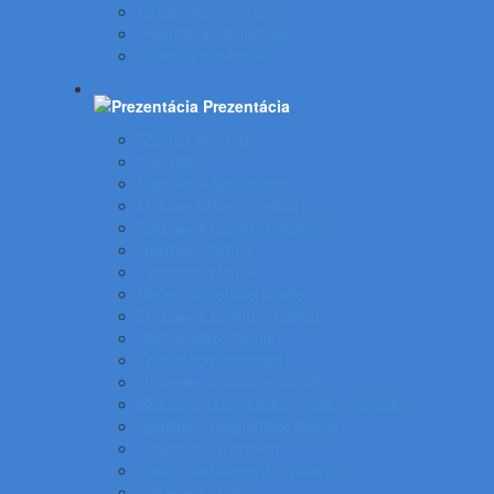
Vozíky, ručné vozíky
Podložky pod stoličku
Kancelárske kreslá
Prezentácia
Stolové flipcharty
Flipcharty
Doplnky k flipchartom
Multimediálne projektory
Doplnky ku spätnej projekcii
Nástenné plátna
Prenosné plátna
Biele magnetické tabule
Doplnky k bielym tabuliam
Samolepiace tabule
Tabuľa kombinovaná
Nástenky a korkové tabule
Sklenené magnetické tabule a doplnky
Špeciálne magnetické tabule
Prezentačný systém
Systém katalógových panelov
Nástenné mapy