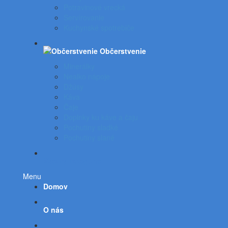
Potravinové vrecká
Servírovanie
Kuchynské spotrebiče
Občerstvenie
Minerálky
Nealko nápoje
Džúsy
Káva
Čaje
Doplnky ku káve a čaju
Pochutiny sladké
Pochutiny slané
Všetky kategórie
Menu
Domov
O nás