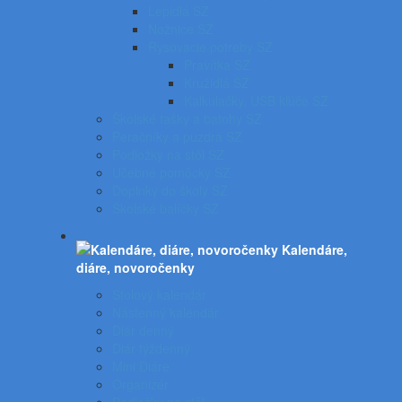
Lepidlá SZ
Nožnice SZ
Rysovacie potreby SZ
Pravítka SZ
Kružidlá SZ
Kalkulačky, USB kľúče SZ
Školské tašky a batohy SZ
Peračníky a puzdrá SZ
Podložky na stôl SZ
Učebné pomôcky SZ
Doplnky do školy SZ
Školské balíčky SZ
Kalendáre,
diáre, novoročenky
Stolový kalendár
Nástenný kalendár
Diár denný
Diár týždenný
Mini Diáre
Organizér