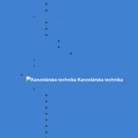
Pre laserové tlačiarne HP
Pre atramentové tlačiarne HP
Canon
CANON atramentové tlačiarne
CANON laserové zariadenia
Epson
EPSON atramentové tlačiarne
Pásky
Do písacích strojov
Panasonic
Sharp
Kancelárska technika
Kalkulačky
CASIO - kalkulačky
CANON - kalkulačky
CITIZEN - kalkulačky
COMIX - kalkulačky
EMILE - kalkulačky
TOOR - kalkulačky
SHARP - kalkulačky