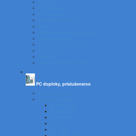
Portfóliá
Rozraďovače
Rýchloviazače
Samolepiace vrecká
Sejfy
Vizitkáre a telefónne adresáre
Zakladacie obaly
Zatváracie a písacie dosky
Závesné obaly
Tubusy
Otáčacie stojany a vozíky
PC doplnky, príslušenstvo
Organizácia káblov
Archivačné média
Diskety a Zip
Puzdrá a tašky na CD
DVD R/RW
CD - R
CD - RW
BLU - RAY médiá