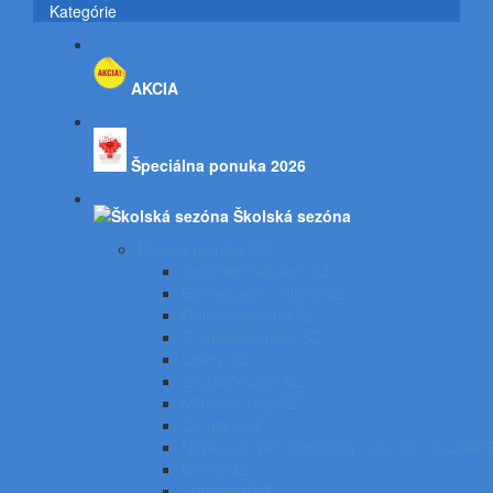
Kategórie
AKCIA
Špeciálna ponuka 2026
Školská sezóna
Písacie potreby SZ
Atramentové perá SZ
Gélové perá, rollery SZ
Guľôčkové perá SZ
Gumovacie perá SZ
Linery SZ
Zvýrazňovače SZ
Mikroceruzky SZ
Ceruzky SZ
Náplne do pier, bombičky, tuhy do ceruziek 
Gumy SZ
Strúhadlá SZ