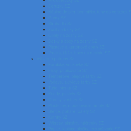
Mikroceruzky SZ
Ceruzky SZ
Náplne do pier, bombičky, tuhy do ceruziek 
Gumy SZ
Strúhadlá SZ
Zošity a bloky SZ
Obaly na zošity SZ
Dosky a boxy na zošity SZ
Plastové a kartónové obaly SZ
Vrecká, fľaše, boxy na desiatu SZ
Výtvarné potreby SZ
Farbičky, voskovky SZ
Fixky, popisovače SZ
Temperové, olejové farby SZ
Vodové, akrylové farby SZ
Tuše, pierka SZ
Kriedy, pastely SZ
Obrusy, zástery SZ
Plastelíny, modelovacie hmoty SZ
Štetce, poháre, palety SZ
Kufríky SZ
Výkresy, skicáre, náčrtníky SZ
Papier, lepiace bločky, rozraďovače SZ