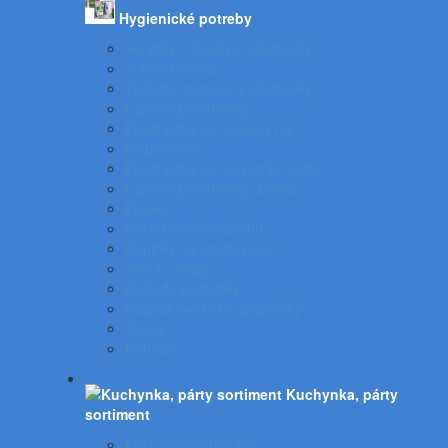
Hygienické potreby
Servítky - utierky a zásobníky
Autokozmetika
Toaletné papiere a zásobníky
Čistiace prostriedky
Prostriedky na hygienu rúk
Dezinfekcia
Prostriedky na umývanie riadu
Čistiace prostriedky do WC
Pranie
Osviežovače vzduchu
Doplnky na upratovanie
Vedrá - mopy
Koše do kuchynky
Odpadkové koše, popolníky
Vrecia
Rohože
Kuchynka, párty
sortiment
EKO gastro produkty