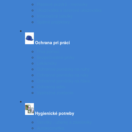
Plastové puzdrá - menovky
Ukazovátka a laserové ukazovátka
Informačné tabuľky
Spätné projektory
Ochrana pri práci
Prvá pomoc
Bezpečnostné prvky
Lekárničky
Ochranné pomôcky na nohy
Ochranné pomôcky na ruky
Ochranné pomôcky na hlavu
Ochranný odev
Výstražné značenie
Hygienické potreby
Servítky - utierky a zásobníky
Autokozmetika