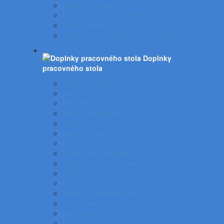
Korekčné rollery
Penové pásky - uchytenie
Lepiace rolery
Baliace pásky - špagát - príslušenstvo
Doplnky
pracovného stola
Skladové viazače
Dierovače
Pravítka
Stojany na doplnky
Zošívačky
Koše na papier
Rozošívačky
Spinky pre zošívačky
Svietidlá a veže a stojany na stôl
Rezače
Rotačné vizitkáre
Nožnice a otvárače listov
Zásuvkové boxy
Klipy a spony
Stojany na časopisy