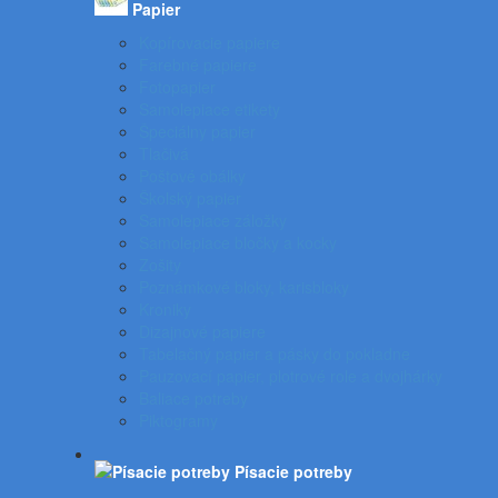
Papier
Kopírovacie papiere
Farebné papiere
Fotopapier
Samolepiace etikety
Špeciálny papier
Tlačivá
Poštové obálky
Školský papier
Samolepiace záložky
Samolepiace bločky a kocky
Zošity
Poznámkové bloky, karisbloky
Kroniky
Dizajnové papiere
Tabelačný papier a pásky do pokladne
Pauzovací papier, plotrové role a dvojhárky
Baliace potreby
Piktogramy
Písacie potreby