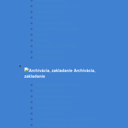
Rotačné vizitkáre
Nožnice a otvárače listov
Zásuvkové boxy
Klipy a spony
Stojany na časopisy
Kancelárske odkladače
Tacker
Pečiatky
Pripináčiky a špendlíky
Drobnosti stola
Podložky na stôl
Archivácia,
zakladanie
Archivačné krabice a klip
Indexové značky
Kožené aktovky a kufre
Krúžkové zakladače
Násuvné lišty a obaly
Obaly na zošity
Odkladacie mapy a dosky papier
Odkladacie obaly - krabice