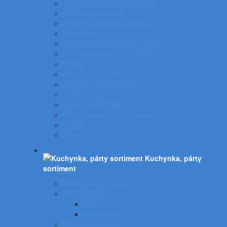
Toaletné papiere a zásobníky
Čistiace prostriedky
Prostriedky na hygienu rúk
Dezinfekcia
Prostriedky na umývanie riadu
Čistiace prostriedky do WC
Pranie
Osviežovače vzduchu
Doplnky na upratovanie
Vedrá - mopy
Koše do kuchynky
Odpadkové koše, popolníky
Vrecia
Rohože
Kuchynka, párty
sortiment
EKO gastro produkty
Párty sortiment
Halloween
Plastový riad
Potravinové obaly