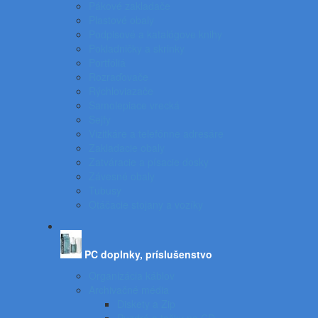
Pákové zakladače
Plastové obaly
Podpisové a katalógove knihy
Pokladničky a skrinky
Portfóliá
Rozraďovače
Rýchloviazače
Samolepiace vrecká
Sejfy
Vizitkáre a telefónne adresáre
Zakladacie obaly
Zatváracie a písacie dosky
Závesné obaly
Tubusy
Otáčacie stojany a vozíky
PC doplnky, príslušenstvo
Organizácia káblov
Archivačné média
Diskety a Zip