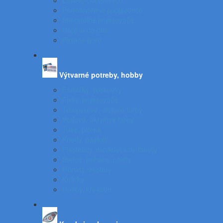
Lakové popisovače
Permanentné popisovače
Stierateľné popisovače
Náplne do pier
Plniace pero
Výtvarné potreby, hobby
Farbičky, voskovky
Fixky, popisovače
Temperové, olejové farby
Vodové, akrylové farby
Tuše, pierka
Kriedy, pastely
Plastelíny, modelovacie hmoty
Štetce, poháre, palety
Obrusy, zástery
Kufríky
Hobby, kreatíva