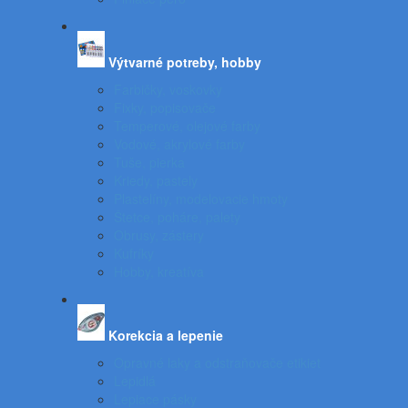
Výtvarné potreby, hobby
Farbičky, voskovky
Fixky, popisovače
Temperové, olejové farby
Vodové, akrylové farby
Tuše, pierka
Kriedy, pastely
Plastelíny, modelovacie hmoty
Štetce, poháre, palety
Obrusy, zástery
Kufríky
Hobby, kreatíva
Korekcia a lepenie
Opravné laky a odstraňovače etikiet
Lepidlá
Lepiace pásky