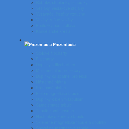
Rebríky, stupienky, schodíky
Vešiaky, vešiakové stojany
Vysávače, čističky vzduchu
Vozíky, ručné vozíky
Podložky pod stoličku
Kancelárske kreslá
Prezentácia
Stolové flipcharty
Flipcharty
Doplnky k flipchartom
Multimediálne projektory
Doplnky ku spätnej projekcii
Nástenné plátna
Prenosné plátna
Biele magnetické tabule
Doplnky k bielym tabuliam
Samolepiace tabule
Tabuľa kombinovaná
Nástenky a korkové tabule
Sklenené magnetické tabule a doplnky
Špeciálne magnetické tabule