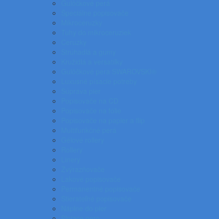
Gulôčkové perá
Špeciálne popisovače
Mikroceruzky
Tuhy do mikroceruziek
Ceruzky
Strúhadlá a gumy
Kružidlá a versatilky
Gulôčkové pera SWAROVSKI®
Luxusné písacie potreby
Súprava pier
Popisovače na CD
Popisovače na fólie
Popisovače na papier a flip
Multifunkčné perá
Gélové rollery
Rollery
Linery
Zvýrazňovače
Lakové popisovače
Permanentné popisovače
Stierateľné popisovače
Náplne do pier
Plniace pero