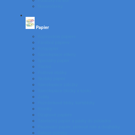
Podložky na stôl
Novoročenky
Papier
Kopírovacie papiere
Farebné papiere
Fotopapier
Samolepiace etikety
Špeciálny papier
Tlačivá
Poštové obálky
Školský papier
Samolepiace záložky
Samolepiace bločky a kocky
Zošity
Poznámkové bloky, karisbloky
Kroniky
Dizajnové papiere
Tabelačný papier a pásky do pokladne
Pauzovací papier, plotrové role a dvojhárky
Baliace potreby