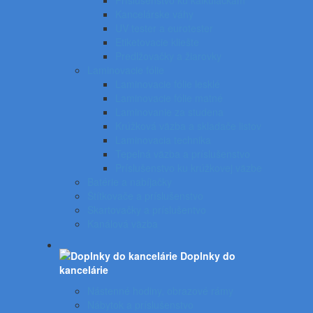
Príslušenstvo ku kalkulačkám
Kancelárske váhy
UV tester a eurotester
Etiketovacie kliešte
Predlžovačky a žiarovky
Laminovacie fólie
Laminovacie fólie lesklé
Laminovacie fólie matné
Laminovanie za studena
Krúžková väzba a skladače listov
Laminovacia technika
Tepelná väzba a príslušenstvo
Príslušenstvo ku krúžkovej väzbe
Batérie a nabíjačky
Štítkovače a príslušenstvo
Skartovačky a príslušentvo
Kanálová väzba
Doplnky do
kancelárie
Nástenné hodiny, obrazové rámy
Nábytok a príslušenstvo