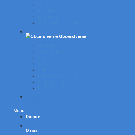
Tašky
Potravinové vrecká
Servírovanie
Kuchynské spotrebiče
Občerstvenie
Minerálky
Nealko nápoje
Džúsy
Káva
Čaje
Doplnky ku káve a čaju
Pochutiny sladké
Pochutiny slané
Všetky kategórie
Menu
Domov
O nás