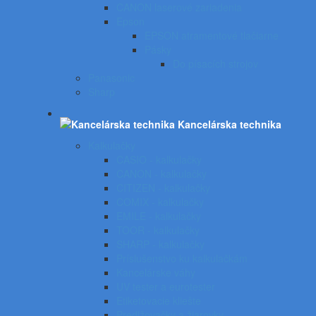
CANON laserové zariadenia
Epson
EPSON atramentové tlačiarne
Pásky
Do písacích strojov
Panasonic
Sharp
Kancelárska technika
Kalkulačky
CASIO - kalkulačky
CANON - kalkulačky
CITIZEN - kalkulačky
COMIX - kalkulačky
EMILE - kalkulačky
TOOR - kalkulačky
SHARP - kalkulačky
Príslušenstvo ku kalkulačkám
Kancelárske váhy
UV tester a eurotester
Etiketovacie kliešte
Predlžovačky a žiarovky