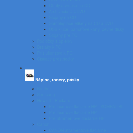
Obaly a vrecká na CD
Archivácia CD/DVD
Stojany na CD
Samolepiace etikety na CD a DVD
USB kľúče, pamäťové karty, pevné disky
Stojany pre PC
Podložky a opierky
Držiaky k PC
Príslušenstvo k PC
Čistiace prostriedky
Náplne, tonery, pásky
Brother
Samsung
Hewlett - Packard
Pre laserové tlačiarne HP - KOMPATIBIL
Pre laserové tlačiarne HP
Pre atramentové tlačiarne HP
Canon
CANON atramentové tlačiarne