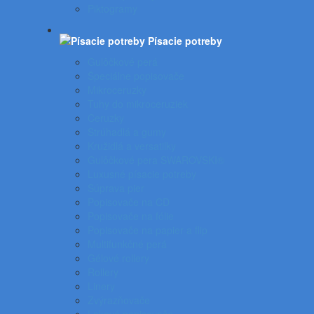
Piktogramy
Písacie potreby
Gulôčkové perá
Špeciálne popisovače
Mikroceruzky
Tuhy do mikroceruziek
Ceruzky
Strúhadlá a gumy
Kružidlá a versatilky
Gulôčkové pera SWAROVSKI®
Luxusné písacie potreby
Súprava pier
Popisovače na CD
Popisovače na fólie
Popisovače na papier a flip
Multifunkčné perá
Gélové rollery
Rollery
Linery
Zvýrazňovače