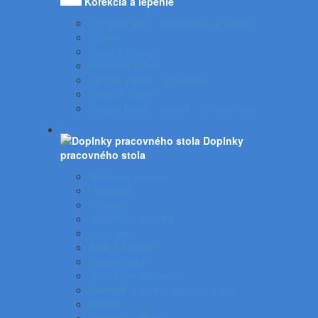
Korekcia a lepenie
Opravné laky a odstraňovače etikiet
Lepidlá
Lepiace pásky
Korekčné rollery
Penové pásky - uchytenie
Lepiace rolery
Baliace pásky - špagát - príslušenstvo
Doplnky
pracovného stola
Skladové viazače
Dierovače
Pravítka
Stojany na doplnky
Zošívačky
Koše na papier
Rozošívačky
Spinky pre zošívačky
Svietidlá a veže a stojany na stôl
Rezače