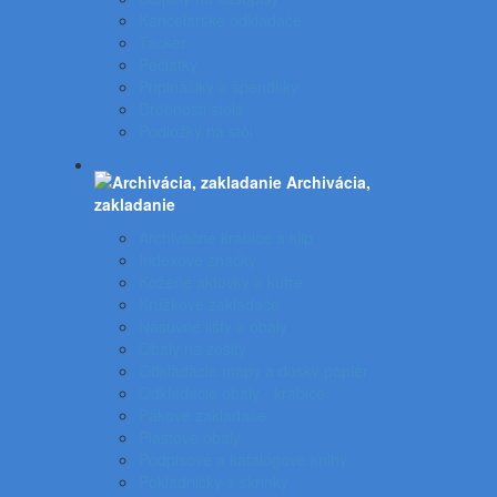
Kancelárske odkladače
Tacker
Pečiatky
Pripináčiky a špendlíky
Drobnosti stola
Podložky na stôl
Archivácia,
zakladanie
Archivačné krabice a klip
Indexové značky
Kožené aktovky a kufre
Krúžkové zakladače
Násuvné lišty a obaly
Obaly na zošity
Odkladacie mapy a dosky papier
Odkladacie obaly - krabice
Pákové zakladače
Plastové obaly
Podpisové a katalógove knihy
Pokladničky a skrinky