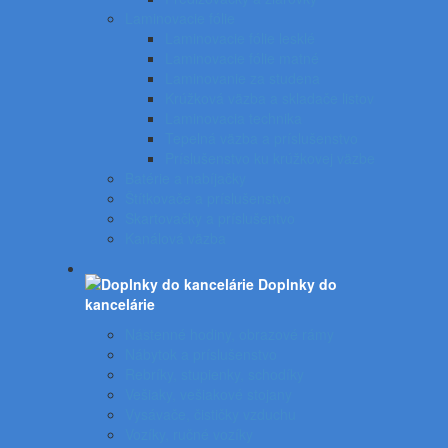
Laminovacie fólie
Laminovacie fólie lesklé
Laminovacie fólie matné
Laminovanie za studena
Krúžková väzba a skladače listov
Laminovacia technika
Tepelná väzba a príslušenstvo
Príslušenstvo ku krúžkovej väzbe
Batérie a nabíjačky
Štítkovače a príslušenstvo
Skartovačky a príslušentvo
Kanálová väzba
Doplnky do
kancelárie
Nástenné hodiny, obrazové rámy
Nábytok a príslušenstvo
Rebríky, stupienky, schodíky
Vešiaky, vešiakové stojany
Vysávače, čističky vzduchu
Vozíky, ručné vozíky