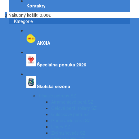
Kontakty
0
Nákupný košík:
0,00€
Kategórie
AKCIA
Špeciálna ponuka 2026
Školská sezóna
Písacie potreby SZ
Atramentové perá SZ
Gélové perá, rollery SZ
Guľôčkové perá SZ
Gumovacie perá SZ
Linery SZ
Zvýrazňovače SZ