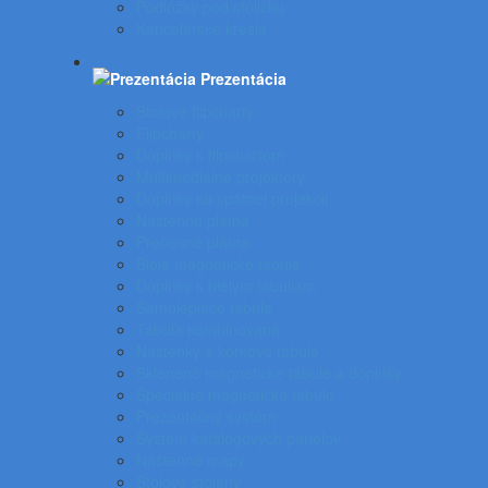
Podložky pod stoličku
Kancelárske kreslá
Prezentácia
Stolové flipcharty
Flipcharty
Doplnky k flipchartom
Multimediálne projektory
Doplnky ku spätnej projekcii
Nástenné plátna
Prenosné plátna
Biele magnetické tabule
Doplnky k bielym tabuliam
Samolepiace tabule
Tabuľa kombinovaná
Nástenky a korkové tabule
Sklenené magnetické tabule a doplnky
Špeciálne magnetické tabule
Prezentačný systém
Systém katalógových panelov
Nástenné mapy
Stolové stojany