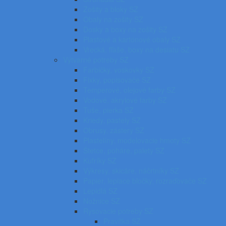
Zošity a bloky SZ
Obaly na zošity SZ
Dosky a boxy na zošity SZ
Plastové a kartónové obaly SZ
Vrecká, fľaše, boxy na desiatu SZ
Výtvarné potreby SZ
Farbičky, voskovky SZ
Fixky, popisovače SZ
Temperové, olejové farby SZ
Vodové, akrylové farby SZ
Tuše, pierka SZ
Kriedy, pastely SZ
Obrusy, zástery SZ
Plastelíny, modelovacie hmoty SZ
Štetce, poháre, palety SZ
Kufríky SZ
Výkresy, skicáre, náčrtníky SZ
Papier, lepiace bločky, rozraďovače SZ
Lepidlá SZ
Nožnice SZ
Rysovacie potreby SZ
Pravítka SZ