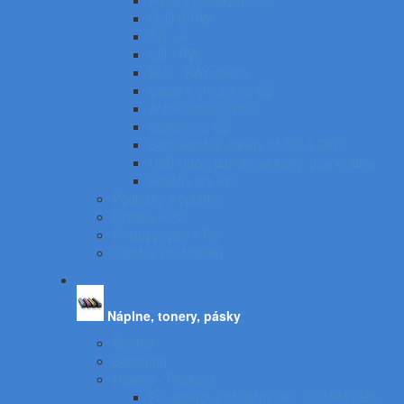
Puzdrá a tašky na CD
DVD R/RW
CD - R
CD - RW
BLU - RAY médiá
Obaly a vrecká na CD
Archivácia CD/DVD
Stojany na CD
Samolepiace etikety na CD a DVD
USB kľúče, pamäťové karty, pevné disky
Stojany pre PC
Podložky a opierky
Držiaky k PC
Príslušenstvo k PC
Čistiace prostriedky
Náplne, tonery, pásky
Brother
Samsung
Hewlett - Packard
Pre laserové tlačiarne HP - KOMPATIBIL