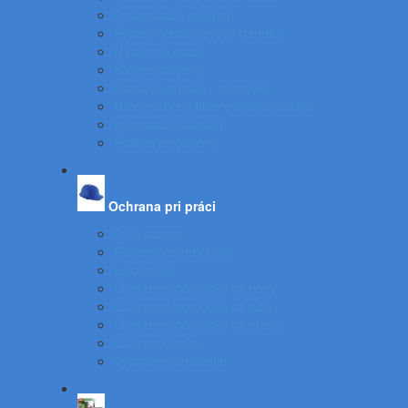
Prezentačný systém
Systém katalógových panelov
Nástenné mapy
Stolové stojany
Plastové puzdrá - menovky
Ukazovátka a laserové ukazovátka
Informačné tabuľky
Spätné projektory
Ochrana pri práci
Prvá pomoc
Bezpečnostné prvky
Lekárničky
Ochranné pomôcky na nohy
Ochranné pomôcky na ruky
Ochranné pomôcky na hlavu
Ochranný odev
Výstražné značenie