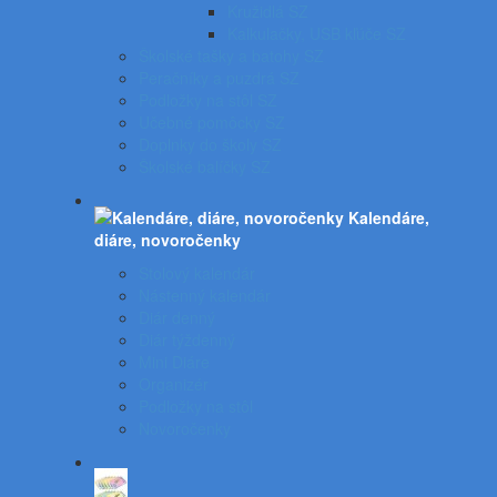
Kružidlá SZ
Kalkulačky, USB kľúče SZ
Školské tašky a batohy SZ
Peračníky a puzdrá SZ
Podložky na stôl SZ
Učebné pomôcky SZ
Doplnky do školy SZ
Školské balíčky SZ
Kalendáre,
diáre, novoročenky
Stolový kalendár
Nástenný kalendár
Diár denný
Diár týždenný
Mini Diáre
Organizér
Podložky na stôl
Novoročenky