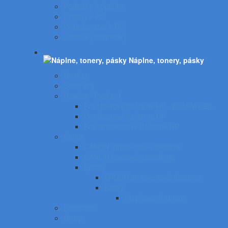
Podložky a opierky
Držiaky k PC
Príslušenstvo k PC
Čistiace prostriedky
Náplne, tonery, pásky
Brother
Samsung
Hewlett - Packard
Pre laserové tlačiarne HP - KOMPATIBIL
Pre laserové tlačiarne HP
Pre atramentové tlačiarne HP
Canon
CANON atramentové tlačiarne
CANON laserové zariadenia
Epson
EPSON atramentové tlačiarne
Pásky
Do písacích strojov
Panasonic
Sharp