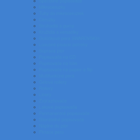
Špeciálne popisovače
Mikroceruzky
Tuhy do mikroceruziek
Ceruzky
Strúhadlá a gumy
Kružidlá a versatilky
Gulôčkové pera SWAROVSKI®
Luxusné písacie potreby
Súprava pier
Popisovače na CD
Popisovače na fólie
Popisovače na papier a flip
Multifunkčné perá
Gélové rollery
Rollery
Linery
Zvýrazňovače
Lakové popisovače
Permanentné popisovače
Stierateľné popisovače
Náplne do pier
Plniace pero