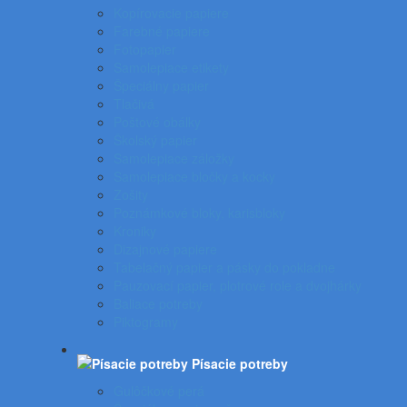
Kopírovacie papiere
Farebné papiere
Fotopapier
Samolepiace etikety
Špeciálny papier
Tlačivá
Poštové obálky
Školský papier
Samolepiace záložky
Samolepiace bločky a kocky
Zošity
Poznámkové bloky, karisbloky
Kroniky
Dizajnové papiere
Tabelačný papier a pásky do pokladne
Pauzovací papier, plotrové role a dvojhárky
Baliace potreby
Piktogramy
Písacie potreby
Gulôčkové perá