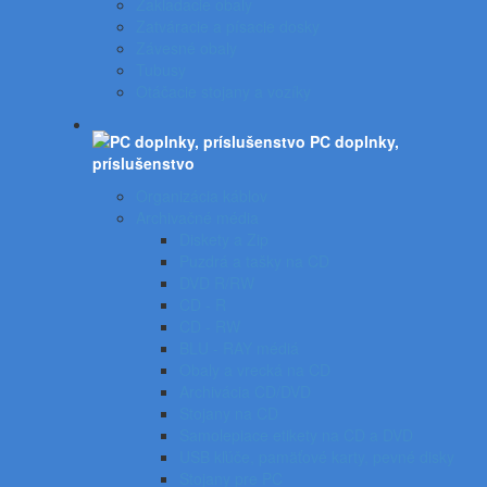
Zakladacie obaly
Zatváracie a písacie dosky
Závesné obaly
Tubusy
Otáčacie stojany a vozíky
PC doplnky,
príslušenstvo
Organizácia káblov
Archivačné média
Diskety a Zip
Puzdrá a tašky na CD
DVD R/RW
CD - R
CD - RW
BLU - RAY médiá
Obaly a vrecká na CD
Archivácia CD/DVD
Stojany na CD
Samolepiace etikety na CD a DVD
USB kľúče, pamäťové karty, pevné disky
Stojany pre PC