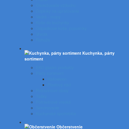
Osviežovače vzduchu
Doplnky na upratovanie
Vedrá - mopy
Koše do kuchynky
Odpadkové koše, popolníky
Vrecia
Rohože
Kuchynka, párty
sortiment
EKO gastro produkty
Párty sortiment
Halloween
Plastový riad
Potravinové obaly
Tašky
Potravinové vrecká
Servírovanie
Kuchynské spotrebiče
Občerstvenie