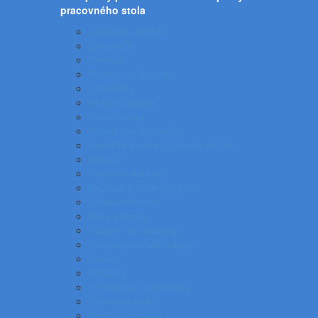
pracovného stola
Skladové viazače
Dierovače
Pravítka
Stojany na doplnky
Zošívačky
Koše na papier
Rozošívačky
Spinky pre zošívačky
Svietidlá a veže a stojany na stôl
Rezače
Rotačné vizitkáre
Nožnice a otvárače listov
Zásuvkové boxy
Klipy a spony
Stojany na časopisy
Kancelárske odkladače
Tacker
Pečiatky
Pripináčiky a špendlíky
Drobnosti stola
Podložky na stôl