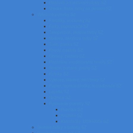
Plastové a kartónové obaly SZ
Vrecká, fľaše, boxy na desiatu SZ
Výtvarné potreby SZ
Farbičky, voskovky SZ
Fixky, popisovače SZ
Temperové, olejové farby SZ
Vodové, akrylové farby SZ
Tuše, pierka SZ
Kriedy, pastely SZ
Obrusy, zástery SZ
Plastelíny, modelovacie hmoty SZ
Štetce, poháre, palety SZ
Kufríky SZ
Výkresy, skicáre, náčrtníky SZ
Papier, lepiace bločky, rozraďovače SZ
Lepidlá SZ
Nožnice SZ
Rysovacie potreby SZ
Pravítka SZ
Kružidlá SZ
Kalkulačky, USB kľúče SZ
Školské tašky a batohy SZ