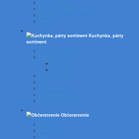
Koše do kuchynky
Odpadkové koše, popolníky
Vrecia
Rohože
Kuchynka, párty
sortiment
EKO gastro produkty
Párty sortiment
Halloween
Plastový riad
Potravinové obaly
Tašky
Potravinové vrecká
Servírovanie
Kuchynské spotrebiče
Občerstvenie
Minerálky
Nealko nápoje
Džúsy