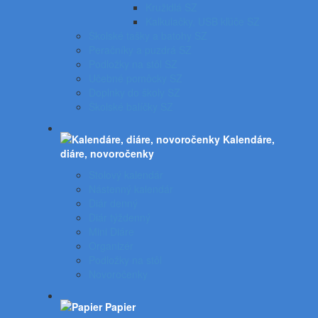
Kružidlá SZ
Kalkulačky, USB kľúče SZ
Školské tašky a batohy SZ
Peračníky a puzdrá SZ
Podložky na stôl SZ
Učebné pomôcky SZ
Doplnky do školy SZ
Školské balíčky SZ
Kalendáre,
diáre, novoročenky
Stolový kalendár
Nástenný kalendár
Diár denný
Diár týždenný
Mini Diáre
Organizér
Podložky na stôl
Novoročenky
Papier