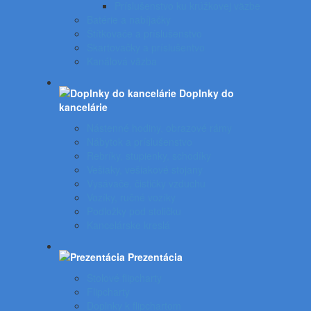
Príslušenstvo ku krúžkovej väzbe
Batérie a nabíjačky
Štítkovače a príslušenstvo
Skartovačky a príslušentvo
Kanálová väzba
Doplnky do
kancelárie
Nástenné hodiny, obrazové rámy
Nábytok a príslušenstvo
Rebríky, stupienky, schodíky
Vešiaky, vešiakové stojany
Vysávače, čističky vzduchu
Vozíky, ručné vozíky
Podložky pod stoličku
Kancelárske kreslá
Prezentácia
Stolové flipcharty
Flipcharty
Doplnky k flipchartom