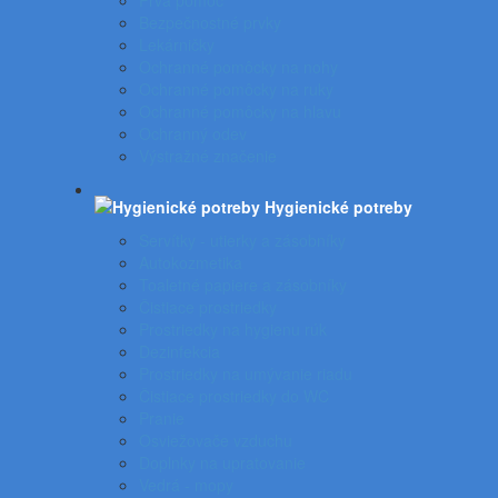
Prvá pomoc
Bezpečnostné prvky
Lekárničky
Ochranné pomôcky na nohy
Ochranné pomôcky na ruky
Ochranné pomôcky na hlavu
Ochranný odev
Výstražné značenie
Hygienické potreby
Servítky - utierky a zásobníky
Autokozmetika
Toaletné papiere a zásobníky
Čistiace prostriedky
Prostriedky na hygienu rúk
Dezinfekcia
Prostriedky na umývanie riadu
Čistiace prostriedky do WC
Pranie
Osviežovače vzduchu
Doplnky na upratovanie
Vedrá - mopy