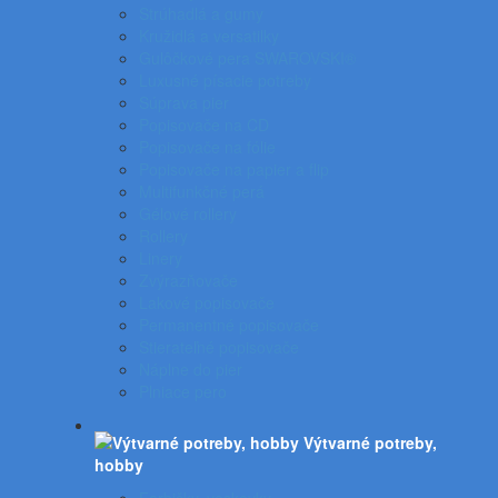
Strúhadlá a gumy
Kružidlá a versatilky
Gulôčkové pera SWAROVSKI®
Luxusné písacie potreby
Súprava pier
Popisovače na CD
Popisovače na fólie
Popisovače na papier a flip
Multifunkčné perá
Gélové rollery
Rollery
Linery
Zvýrazňovače
Lakové popisovače
Permanentné popisovače
Stierateľné popisovače
Náplne do pier
Plniace pero
Výtvarné potreby,
hobby