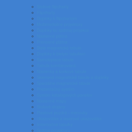
Stolové flipcharty
Flipcharty
Doplnky k flipchartom
Multimediálne projektory
Doplnky ku spätnej projekcii
Nástenné plátna
Prenosné plátna
Biele magnetické tabule
Doplnky k bielym tabuliam
Samolepiace tabule
Tabuľa kombinovaná
Nástenky a korkové tabule
Sklenené magnetické tabule a doplnky
Špeciálne magnetické tabule
Prezentačný systém
Systém katalógových panelov
Nástenné mapy
Stolové stojany
Plastové puzdrá - menovky
Ukazovátka a laserové ukazovátka
Informačné tabuľky
Spätné projektory