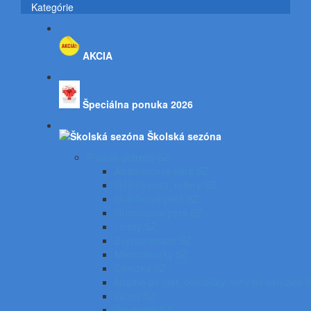
Kategórie
AKCIA
Špeciálna ponuka 2026
Školská sezóna
Písacie potreby SZ
Atramentové perá SZ
Gélové perá, rollery SZ
Guľôčkové perá SZ
Gumovacie perá SZ
Linery SZ
Zvýrazňovače SZ
Mikroceruzky SZ
Ceruzky SZ
Náplne do pier, bombičky, tuhy do ceruziek 
Gumy SZ
Strúhadlá SZ