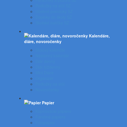
Peračníky a puzdrá SZ
Podložky na stôl SZ
Učebné pomôcky SZ
Doplnky do školy SZ
Školské balíčky SZ
Kalendáre,
diáre, novoročenky
Stolový kalendár
Nástenný kalendár
Diár denný
Diár týždenný
Mini Diáre
Organizér
Podložky na stôl
Novoročenky
Papier
Kopírovacie papiere
Farebné papiere
Fotopapier