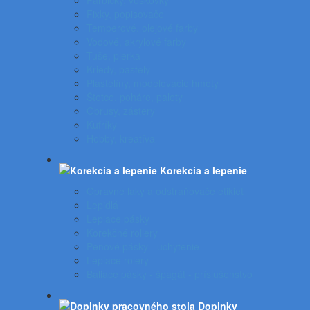
Farbičky, voskovky
Fixky, popisovače
Temperové, olejové farby
Vodové, akrylové farby
Tuše, pierka
Kriedy, pastely
Plastelíny, modelovacie hmoty
Štetce, poháre, palety
Obrusy, zástery
Kufríky
Hobby, kreatíva
Korekcia a lepenie
Opravné laky a odstraňovače etikiet
Lepidlá
Lepiace pásky
Korekčné rollery
Penové pásky - uchytenie
Lepiace rolery
Baliace pásky - špagát - príslušenstvo
Doplnky