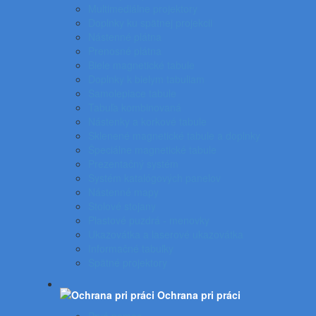
Multimediálne projektory
Doplnky ku spätnej projekcii
Nástenné plátna
Prenosné plátna
Biele magnetické tabule
Doplnky k bielym tabuliam
Samolepiace tabule
Tabuľa kombinovaná
Nástenky a korkové tabule
Sklenené magnetické tabule a doplnky
Špeciálne magnetické tabule
Prezentačný systém
Systém katalógových panelov
Nástenné mapy
Stolové stojany
Plastové puzdrá - menovky
Ukazovátka a laserové ukazovátka
Informačné tabuľky
Spätné projektory
Ochrana pri práci