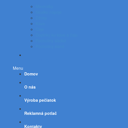
Minerálky
Nealko nápoje
Džúsy
Káva
Čaje
Doplnky ku káve a čaju
Pochutiny sladké
Pochutiny slané
Všetky kategórie
Menu
Domov
O nás
Výroba pečiatok
Reklamná potlač
Kontakty