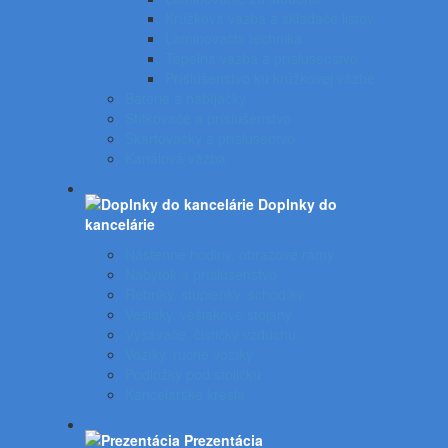
Krúžková väzba a skladače listov
Laminovacia technika
Tepelná väzba a príslušenstvo
Príslušenstvo ku krúžkovej väzbe
Batérie a nabíjačky
Štítkovače a príslušenstvo
Skartovačky a príslušentvo
Kanálová väzba
Doplnky do
kancelárie
Nástenné hodiny, obrazové rámy
Nábytok a príslušenstvo
Rebríky, stupienky, schodíky
Vešiaky, vešiakové stojany
Vysávače, čističky vzduchu
Vozíky, ručné vozíky
Podložky pod stoličku
Kancelárske kreslá
Prezentácia