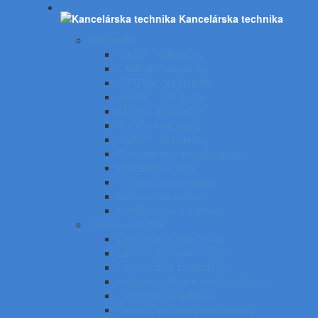
Kancelárska technika
Kalkulačky
CASIO - kalkulačky
CANON - kalkulačky
CITIZEN - kalkulačky
COMIX - kalkulačky
EMILE - kalkulačky
TOOR - kalkulačky
SHARP - kalkulačky
Príslušenstvo ku kalkulačkám
Kancelárske váhy
UV tester a eurotester
Etiketovacie kliešte
Predlžovačky a žiarovky
Laminovacie fólie
Laminovacie fólie lesklé
Laminovacie fólie matné
Laminovanie za studena
Krúžková väzba a skladače listov
Laminovacia technika
Tepelná väzba a príslušenstvo