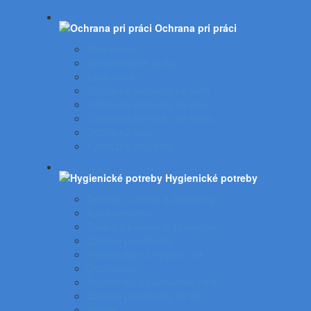
Ochrana pri práci
Prvá pomoc
Bezpečnostné prvky
Lekárničky
Ochranné pomôcky na nohy
Ochranné pomôcky na ruky
Ochranné pomôcky na hlavu
Ochranný odev
Výstražné značenie
Hygienické potreby
Servítky - utierky a zásobníky
Autokozmetika
Toaletné papiere a zásobníky
Čistiace prostriedky
Prostriedky na hygienu rúk
Dezinfekcia
Prostriedky na umývanie riadu
Čistiace prostriedky do WC
Pranie