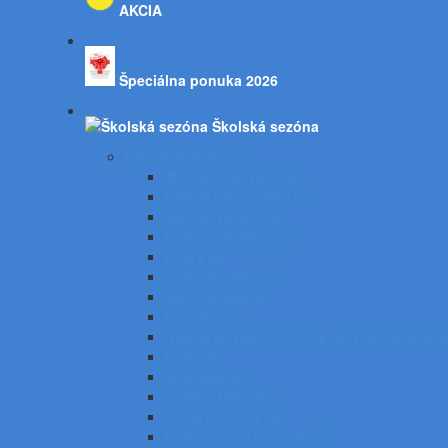
AKCIA
Špeciálna ponuka 2026
Školská sezóna
Písacie potreby SZ
Atramentové perá SZ
Gélové perá, rollery SZ
Guľôčkové perá SZ
Gumovacie perá SZ
Linery SZ
Zvýrazňovače SZ
Mikroceruzky SZ
Ceruzky SZ
Náplne do pier, bombičky, tuhy do ceruziek 
Gumy SZ
Strúhadlá SZ
Zošity a bloky SZ
Obaly na zošity SZ
Dosky a boxy na zošity SZ