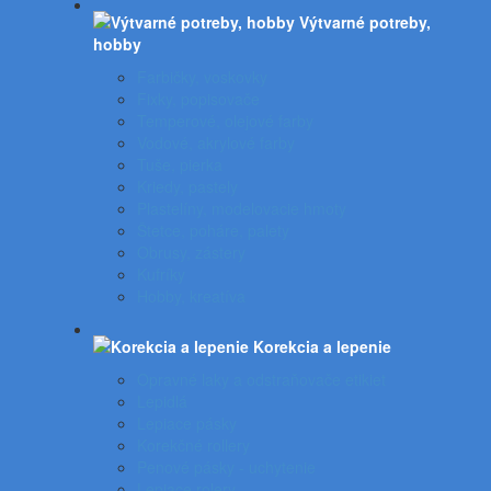
Výtvarné potreby,
hobby
Farbičky, voskovky
Fixky, popisovače
Temperové, olejové farby
Vodové, akrylové farby
Tuše, pierka
Kriedy, pastely
Plastelíny, modelovacie hmoty
Štetce, poháre, palety
Obrusy, zástery
Kufríky
Hobby, kreatíva
Korekcia a lepenie
Opravné laky a odstraňovače etikiet
Lepidlá
Lepiace pásky
Korekčné rollery
Penové pásky - uchytenie
Lepiace rolery