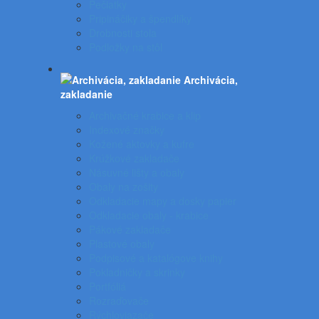
Pečiatky
Pripináčiky a špendlíky
Drobnosti stola
Podložky na stôl
Archivácia,
zakladanie
Archivačné krabice a klip
Indexové značky
Kožené aktovky a kufre
Krúžkové zakladače
Násuvné lišty a obaly
Obaly na zošity
Odkladacie mapy a dosky papier
Odkladacie obaly - krabice
Pákové zakladače
Plastové obaly
Podpisové a katalógove knihy
Pokladničky a skrinky
Portfóliá
Rozraďovače
Rýchloviazače