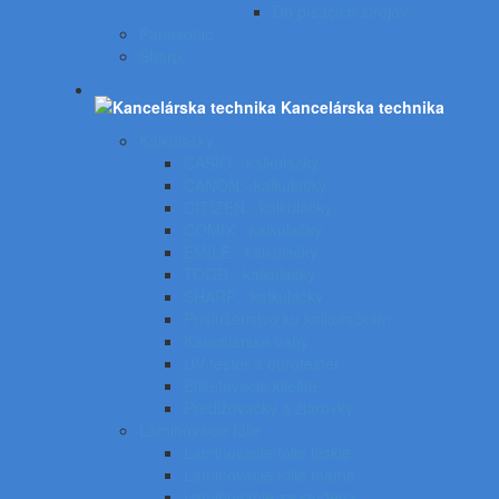
Do písacích strojov
Panasonic
Sharp
Kancelárska technika
Kalkulačky
CASIO - kalkulačky
CANON - kalkulačky
CITIZEN - kalkulačky
COMIX - kalkulačky
EMILE - kalkulačky
TOOR - kalkulačky
SHARP - kalkulačky
Príslušenstvo ku kalkulačkám
Kancelárske váhy
UV tester a eurotester
Etiketovacie kliešte
Predlžovačky a žiarovky
Laminovacie fólie
Laminovacie fólie lesklé
Laminovacie fólie matné
Laminovanie za studena