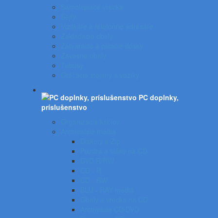
Samolepiace vrecká
Sejfy
Vizitkáre a telefónne adresáre
Zakladacie obaly
Zatváracie a písacie dosky
Závesné obaly
Tubusy
Otáčacie stojany a vozíky
PC doplnky,
príslušenstvo
Organizácia káblov
Archivačné média
Diskety a Zip
Puzdrá a tašky na CD
DVD R/RW
CD - R
CD - RW
BLU - RAY médiá
Obaly a vrecká na CD
Archivácia CD/DVD