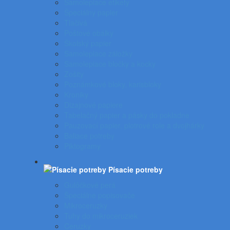
Samolepiace etikety
Špeciálny papier
Tlačivá
Poštové obálky
Školský papier
Samolepiace záložky
Samolepiace bločky a kocky
Zošity
Poznámkové bloky, karisbloky
Kroniky
Dizajnové papiere
Tabelačný papier a pásky do pokladne
Pauzovací papier, plotrové role a dvojhárky
Baliace potreby
Piktogramy
Písacie potreby
Gulôčkové perá
Špeciálne popisovače
Mikroceruzky
Tuhy do mikroceruziek
Ceruzky