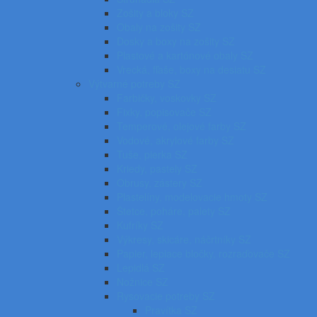
Zošity a bloky SZ
Obaly na zošity SZ
Dosky a boxy na zošity SZ
Plastové a kartónové obaly SZ
Vrecká, fľaše, boxy na desiatu SZ
Výtvarné potreby SZ
Farbičky, voskovky SZ
Fixky, popisovače SZ
Temperové, olejové farby SZ
Vodové, akrylové farby SZ
Tuše, pierka SZ
Kriedy, pastely SZ
Obrusy, zástery SZ
Plastelíny, modelovacie hmoty SZ
Štetce, poháre, palety SZ
Kufríky SZ
Výkresy, skicáre, náčrtníky SZ
Papier, lepiace bločky, rozraďovače SZ
Lepidlá SZ
Nožnice SZ
Rysovacie potreby SZ
Pravítka SZ