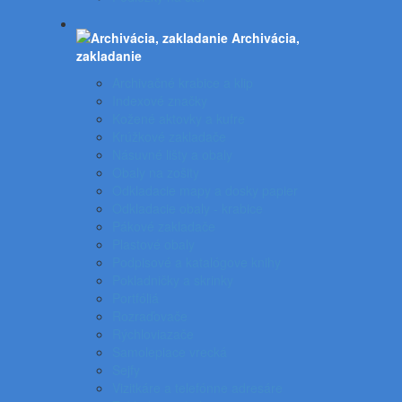
Archivácia,
zakladanie
Archivačné krabice a klip
Indexové značky
Kožené aktovky a kufre
Krúžkové zakladače
Násuvné lišty a obaly
Obaly na zošity
Odkladacie mapy a dosky papier
Odkladacie obaly - krabice
Pákové zakladače
Plastové obaly
Podpisové a katalógove knihy
Pokladničky a skrinky
Portfóliá
Rozraďovače
Rýchloviazače
Samolepiace vrecká
Sejfy
Vizitkáre a telefónne adresáre