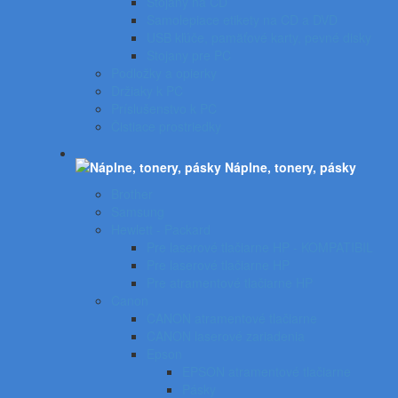
Stojany na CD
Samolepiace etikety na CD a DVD
USB kľúče, pamäťové karty, pevné disky
Stojany pre PC
Podložky a opierky
Držiaky k PC
Príslušenstvo k PC
Čistiace prostriedky
Náplne, tonery, pásky
Brother
Samsung
Hewlett - Packard
Pre laserové tlačiarne HP - KOMPATIBIL
Pre laserové tlačiarne HP
Pre atramentové tlačiarne HP
Canon
CANON atramentové tlačiarne
CANON laserové zariadenia
Epson
EPSON atramentové tlačiarne
Pásky