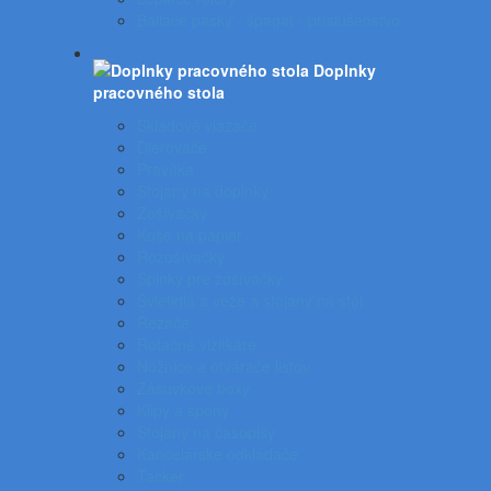
Baliace pásky - špagát - príslušenstvo
Doplnky
pracovného stola
Skladové viazače
Dierovače
Pravítka
Stojany na doplnky
Zošívačky
Koše na papier
Rozošívačky
Spinky pre zošívačky
Svietidlá a veže a stojany na stôl
Rezače
Rotačné vizitkáre
Nožnice a otvárače listov
Zásuvkové boxy
Klipy a spony
Stojany na časopisy
Kancelárske odkladače
Tacker