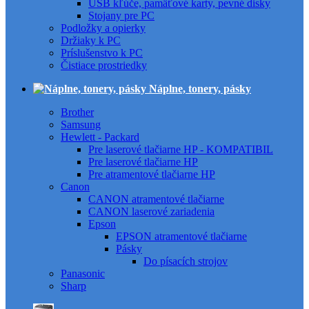
USB kľúče, pamäťové karty, pevné disky
Stojany pre PC
Podložky a opierky
Držiaky k PC
Príslušenstvo k PC
Čistiace prostriedky
Náplne, tonery, pásky
Brother
Samsung
Hewlett - Packard
Pre laserové tlačiarne HP - KOMPATIBIL
Pre laserové tlačiarne HP
Pre atramentové tlačiarne HP
Canon
CANON atramentové tlačiarne
CANON laserové zariadenia
Epson
EPSON atramentové tlačiarne
Pásky
Do písacích strojov
Panasonic
Sharp