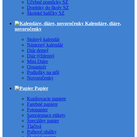
Učebné pomôcky SZ
Doplnky do školy SZ
Školské balíčky SZ
Kalendáre, diáre,
novoročenky
Stolový kalendár
Nástenný kalendár
Diár denný
Diár týždenný
Mini Diáre
Organizér
Podložky na stôl
Novoročenky
Papier
Kopírovacie papiere
Farebné papiere
Fotopapier
Samolepiace etikety
Špeciálny papier
Tlačivá
Poštové obálky