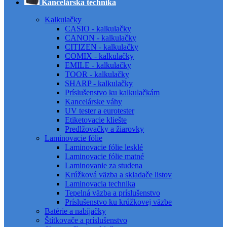
Kancelárska technika
Kalkulačky
CASIO - kalkulačky
CANON - kalkulačky
CITIZEN - kalkulačky
COMIX - kalkulačky
EMILE - kalkulačky
TOOR - kalkulačky
SHARP - kalkulačky
Príslušenstvo ku kalkulačkám
Kancelárske váhy
UV tester a eurotester
Etiketovacie kliešte
Predlžovačky a žiarovky
Laminovacie fólie
Laminovacie fólie lesklé
Laminovacie fólie matné
Laminovanie za studena
Krúžková väzba a skladače listov
Laminovacia technika
Tepelná väzba a príslušenstvo
Príslušenstvo ku krúžkovej väzbe
Batérie a nabíjačky
Štítkovače a príslušenstvo