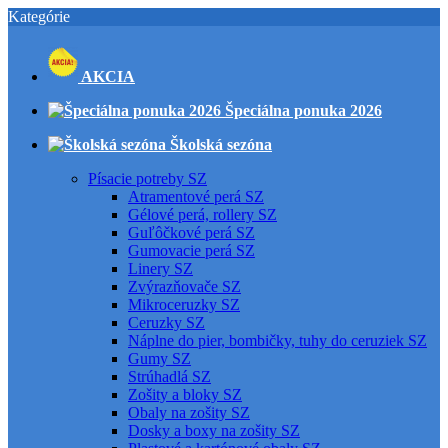
Kategórie
AKCIA
Špeciálna ponuka 2026
Školská sezóna
Písacie potreby SZ
Atramentové perá SZ
Gélové perá, rollery SZ
Guľôčkové perá SZ
Gumovacie perá SZ
Linery SZ
Zvýrazňovače SZ
Mikroceruzky SZ
Ceruzky SZ
Náplne do pier, bombičky, tuhy do ceruziek SZ
Gumy SZ
Strúhadlá SZ
Zošity a bloky SZ
Obaly na zošity SZ
Dosky a boxy na zošity SZ