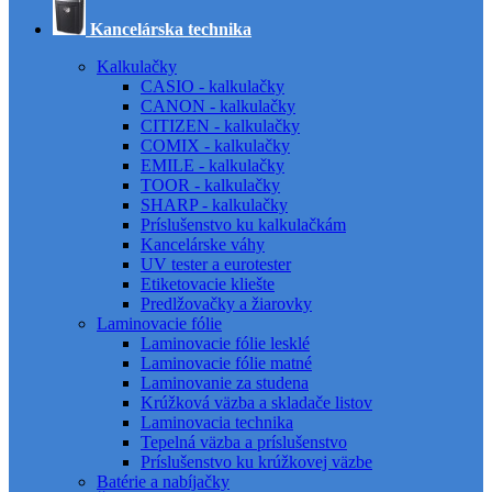
Kancelárska technika
Kalkulačky
CASIO - kalkulačky
CANON - kalkulačky
CITIZEN - kalkulačky
COMIX - kalkulačky
EMILE - kalkulačky
TOOR - kalkulačky
SHARP - kalkulačky
Príslušenstvo ku kalkulačkám
Kancelárske váhy
UV tester a eurotester
Etiketovacie kliešte
Predlžovačky a žiarovky
Laminovacie fólie
Laminovacie fólie lesklé
Laminovacie fólie matné
Laminovanie za studena
Krúžková väzba a skladače listov
Laminovacia technika
Tepelná väzba a príslušenstvo
Príslušenstvo ku krúžkovej väzbe
Batérie a nabíjačky