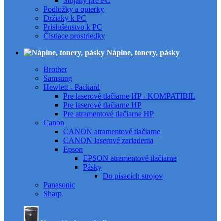
Stojany pre PC
Podložky a opierky
Držiaky k PC
Príslušenstvo k PC
Čistiace prostriedky
Náplne, tonery, pásky
Brother
Samsung
Hewlett - Packard
Pre laserové tlačiarne HP - KOMPATIBIL
Pre laserové tlačiarne HP
Pre atramentové tlačiarne HP
Canon
CANON atramentové tlačiarne
CANON laserové zariadenia
Epson
EPSON atramentové tlačiarne
Pásky
Do písacích strojov
Panasonic
Sharp