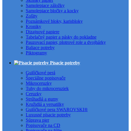
Školský papier
Samolepiace záložky
Samolepiace bločky a kocky
Zošity
Poznámkové bloky, karisbloky
Kroniky
Dizajnové papiere
Tabelačný papier a pásky do pokladne
Pauzovací papier, plotrové role a dvojhárky
Baliace potreby
Piktogramy
Písacie potreby
Gulôčkové perá
Špeciálne popisovače
Mikroceruzky
Tuhy do mikroceruziek
Ceruzky
Strúhadlá a gumy
Kružidlá a versatilky
Gulôčkové pera SWAROVSKI®
Luxusné písacie potreby
Súprava pier
Popisovače na CD
Popisovače na fólie