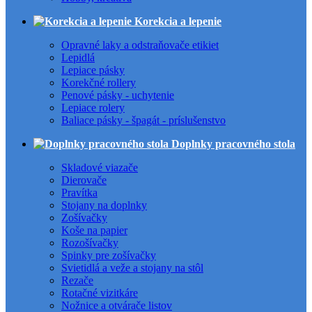
Korekcia a lepenie
Opravné laky a odstraňovače etikiet
Lepidlá
Lepiace pásky
Korekčné rollery
Penové pásky - uchytenie
Lepiace rolery
Baliace pásky - špagát - príslušenstvo
Doplnky pracovného stola
Skladové viazače
Dierovače
Pravítka
Stojany na doplnky
Zošívačky
Koše na papier
Rozošívačky
Spinky pre zošívačky
Svietidlá a veže a stojany na stôl
Rezače
Rotačné vizitkáre
Nožnice a otvárače listov