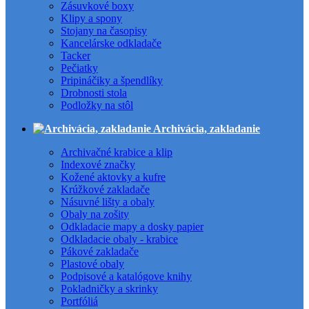
Zásuvkové boxy
Klipy a spony
Stojany na časopisy
Kancelárske odkladače
Tacker
Pečiatky
Pripináčiky a špendlíky
Drobnosti stola
Podložky na stôl
Archivácia, zakladanie
Archivačné krabice a klip
Indexové značky
Kožené aktovky a kufre
Krúžkové zakladače
Násuvné lišty a obaly
Obaly na zošity
Odkladacie mapy a dosky papier
Odkladacie obaly - krabice
Pákové zakladače
Plastové obaly
Podpisové a katalógove knihy
Pokladničky a skrinky
Portfóliá