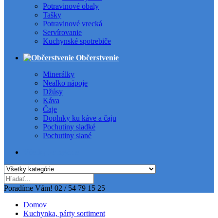
Potravinové obaly
Tašky
Potravinové vrecká
Servírovanie
Kuchynské spotrebiče
Občerstvenie
Minerálky
Nealko nápoje
Džúsy
Káva
Čaje
Doplnky ku káve a čaju
Pochutiny sladké
Pochutiny slané
Všetky kategórie
Poradíme Vám!
02 / 54 79 15 25
Domov
Kuchynka, párty sortiment