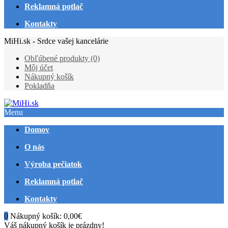
Reklamná potlač
Kontakty
MiHi.sk - Srdce vašej kancelárie
Obľúbené produkty (0)
Môj účet
Nákupný košík
Pokladňa
Menu
Domov
O nás
Výroba pečiatok
Reklamná potlač
Kontakty
0
Nákupný košík:
0,00€
Váš nákupný košík je prázdny!