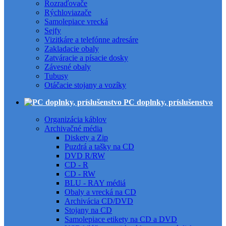
Rozraďovače
Rýchloviazače
Samolepiace vrecká
Sejfy
Vizitkáre a telefónne adresáre
Zakladacie obaly
Zatváracie a písacie dosky
Závesné obaly
Tubusy
Otáčacie stojany a vozíky
PC doplnky, príslušenstvo
Organizácia káblov
Archivačné média
Diskety a Zip
Puzdrá a tašky na CD
DVD R/RW
CD - R
CD - RW
BLU - RAY médiá
Obaly a vrecká na CD
Archivácia CD/DVD
Stojany na CD
Samolepiace etikety na CD a DVD