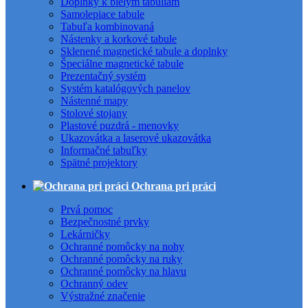
Doplnky k bielym tabuliam
Samolepiace tabule
Tabuľa kombinovaná
Nástenky a korkové tabule
Sklenené magnetické tabule a doplnky
Špeciálne magnetické tabule
Prezentačný systém
Systém katalógových panelov
Nástenné mapy
Stolové stojany
Plastové puzdrá - menovky
Ukazovátka a laserové ukazovátka
Informačné tabuľky
Spätné projektory
Ochrana pri práci
Prvá pomoc
Bezpečnostné prvky
Lekárničky
Ochranné pomôcky na nohy
Ochranné pomôcky na ruky
Ochranné pomôcky na hlavu
Ochranný odev
Výstražné značenie