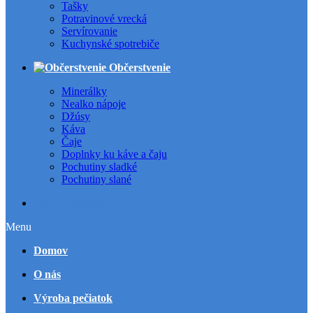
Tašky
Potravinové vrecká
Servírovanie
Kuchynské spotrebiče
Občerstvenie
Minerálky
Nealko nápoje
Džúsy
Káva
Čaje
Doplnky ku káve a čaju
Pochutiny sladké
Pochutiny slané
Všetky kategórie
Menu
Domov
O nás
Výroba pečiatok