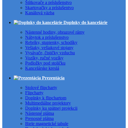
Štítkovače a príslušenstvo
Skartovačky a príslušentvo
Kanálová väzba
Doplnky do kancelárie
Nástenné hodiny, obrazové rámy
Nábytok a príslušenstvo
Rebríky, stupienky, schodíky
Vešiaky, vešiakové stojany
Vysávače, čističky vzduchu
Vozíky, ručné vozíky
Podložky pod stoličku
Kancelárske kreslá
Prezentácia
Stolové flipcharty
Flipcharty
Doplnky k flipchartom
Multimediálne projektory
Doplnky ku spätnej projekcii
Nástenné plátna
Prenosné plátna
Biele magnetické tabule