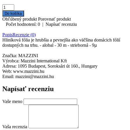
Obľúbený produkt
Porovnať produkt
Počet hodnotení: 0
|
Napísať recenziu
Popis
Recenzie (0)
Hliníková fólia je hrubšia a pevnejšia ako väčšina domácich fólií
dostupných na trhu. - alobal - 30 m - strieborná - 9µ
Značka: MAZZINI
Výrobca: Mazzini International Kft
Adresa: 1095 Budapest, Soroksári út 160., Hungary
Web: www.mazzini.hu
Email: mazzini@mazzini.hu
Napísať recenziu
Vaše meno
Vaša recenzia