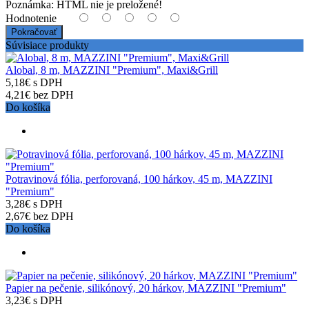
Poznámka:
HTML nie je preložené!
Hodnotenie
Pokračovať
Súvisiace produkty
Alobal, 8 m, MAZZINI "Premium", Maxi&Grill
5,18€ s DPH
4,21€ bez DPH
Do košíka
Potravinová fólia, perforovaná, 100 hárkov, 45 m, MAZZINI
"Premium"
3,28€ s DPH
2,67€ bez DPH
Do košíka
Papier na pečenie, silikónový, 20 hárkov, MAZZINI "Premium"
3,23€ s DPH