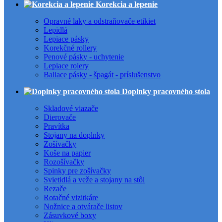
Korekcia a lepenie
Opravné laky a odstraňovače etikiet
Lepidlá
Lepiace pásky
Korekčné rollery
Penové pásky - uchytenie
Lepiace rolery
Baliace pásky - špagát - príslušenstvo
Doplnky pracovného stola
Skladové viazače
Dierovače
Pravítka
Stojany na doplnky
Zošívačky
Koše na papier
Rozošívačky
Spinky pre zošívačky
Svietidlá a veže a stojany na stôl
Rezače
Rotačné vizitkáre
Nožnice a otvárače listov
Zásuvkové boxy