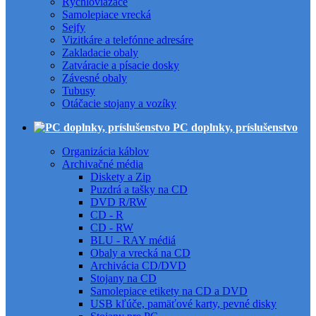
Rýchloviazače
Samolepiace vrecká
Sejfy
Vizitkáre a telefónne adresáre
Zakladacie obaly
Zatváracie a písacie dosky
Závesné obaly
Tubusy
Otáčacie stojany a vozíky
PC doplnky, príslušenstvo
Organizácia káblov
Archivačné média
Diskety a Zip
Puzdrá a tašky na CD
DVD R/RW
CD - R
CD - RW
BLU - RAY médiá
Obaly a vrecká na CD
Archivácia CD/DVD
Stojany na CD
Samolepiace etikety na CD a DVD
USB kľúče, pamäťové karty, pevné disky