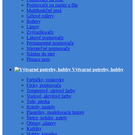
Popisovače na papier a flip
Multifunkčné perá
Gélové rollery
Rollery
Linery
Zvýrazňovače
Lakové popisovače
Permanentné popisovače
Stierateľné popisovače
Náplne do pier
Plniace pero
Výtvarné potreby, hobby
Farbičky, voskovky
Fixky, popisovače
Temperové, olejové farby
Vodové, akrylové farby
Tuše, pierka
Kriedy, pastely
Plastelíny, modelovacie hmoty
Štetce, poháre, palety
Obrusy, zástery
Kufríky
Hobby, kreatíva