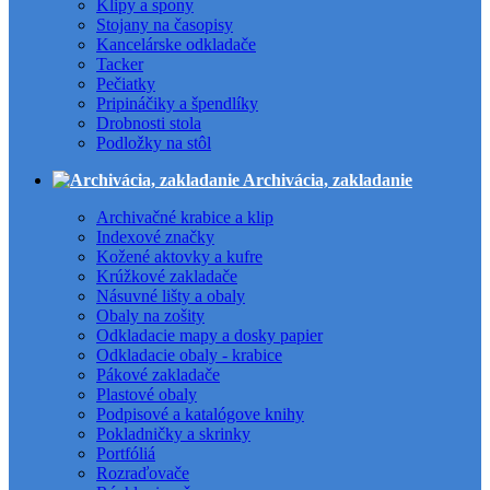
Klipy a spony
Stojany na časopisy
Kancelárske odkladače
Tacker
Pečiatky
Pripináčiky a špendlíky
Drobnosti stola
Podložky na stôl
Archivácia, zakladanie
Archivačné krabice a klip
Indexové značky
Kožené aktovky a kufre
Krúžkové zakladače
Násuvné lišty a obaly
Obaly na zošity
Odkladacie mapy a dosky papier
Odkladacie obaly - krabice
Pákové zakladače
Plastové obaly
Podpisové a katalógove knihy
Pokladničky a skrinky
Portfóliá
Rozraďovače