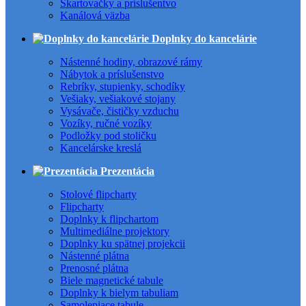
Skartovačky a príslušentvo
Kanálová väzba
Doplnky do kancelárie
Nástenné hodiny, obrazové rámy
Nábytok a príslušenstvo
Rebríky, stupienky, schodíky
Vešiaky, vešiakové stojany
Vysávače, čističky vzduchu
Vozíky, ručné vozíky
Podložky pod stoličku
Kancelárske kreslá
Prezentácia
Stolové flipcharty
Flipcharty
Doplnky k flipchartom
Multimediálne projektory
Doplnky ku spätnej projekcii
Nástenné plátna
Prenosné plátna
Biele magnetické tabule
Doplnky k bielym tabuliam
Samolepiace tabule