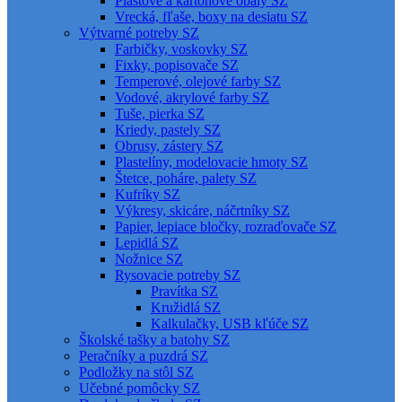
Plastové a kartónové obaly SZ
Vrecká, fľaše, boxy na desiatu SZ
Výtvarné potreby SZ
Farbičky, voskovky SZ
Fixky, popisovače SZ
Temperové, olejové farby SZ
Vodové, akrylové farby SZ
Tuše, pierka SZ
Kriedy, pastely SZ
Obrusy, zástery SZ
Plastelíny, modelovacie hmoty SZ
Štetce, poháre, palety SZ
Kufríky SZ
Výkresy, skicáre, náčrtníky SZ
Papier, lepiace bločky, rozraďovače SZ
Lepidlá SZ
Nožnice SZ
Rysovacie potreby SZ
Pravítka SZ
Kružidlá SZ
Kalkulačky, USB kľúče SZ
Školské tašky a batohy SZ
Peračníky a puzdrá SZ
Podložky na stôl SZ
Učebné pomôcky SZ