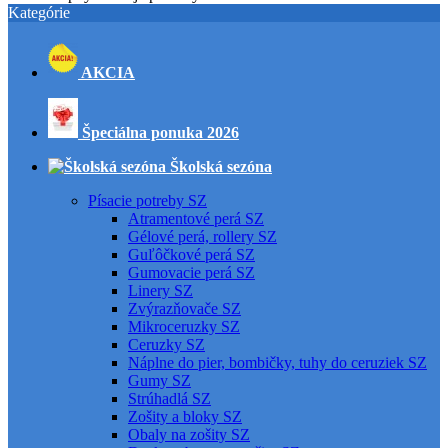
Kategórie
AKCIA
Špeciálna ponuka 2026
Školská sezóna
Písacie potreby SZ
Atramentové perá SZ
Gélové perá, rollery SZ
Guľôčkové perá SZ
Gumovacie perá SZ
Linery SZ
Zvýrazňovače SZ
Mikroceruzky SZ
Ceruzky SZ
Náplne do pier, bombičky, tuhy do ceruziek SZ
Gumy SZ
Strúhadlá SZ
Zošity a bloky SZ
Obaly na zošity SZ