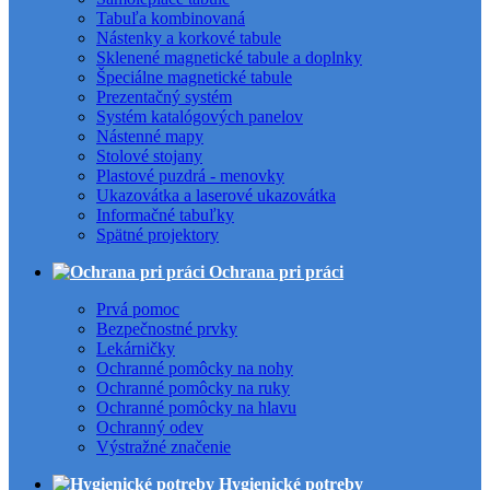
Tabuľa kombinovaná
Nástenky a korkové tabule
Sklenené magnetické tabule a doplnky
Špeciálne magnetické tabule
Prezentačný systém
Systém katalógových panelov
Nástenné mapy
Stolové stojany
Plastové puzdrá - menovky
Ukazovátka a laserové ukazovátka
Informačné tabuľky
Spätné projektory
Ochrana pri práci
Prvá pomoc
Bezpečnostné prvky
Lekárničky
Ochranné pomôcky na nohy
Ochranné pomôcky na ruky
Ochranné pomôcky na hlavu
Ochranný odev
Výstražné značenie
Hygienické potreby