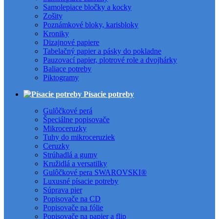
Samolepiace bločky a kocky
Zošity
Poznámkové bloky, karisbloky
Kroniky
Dizajnové papiere
Tabelačný papier a pásky do pokladne
Pauzovací papier, plotrové role a dvojhárky
Baliace potreby
Piktogramy
Písacie potreby
Gulôčkové perá
Špeciálne popisovače
Mikroceruzky
Tuhy do mikroceruziek
Ceruzky
Strúhadlá a gumy
Kružidlá a versatilky
Gulôčkové pera SWAROVSKI®
Luxusné písacie potreby
Súprava pier
Popisovače na CD
Popisovače na fólie
Popisovače na papier a flip