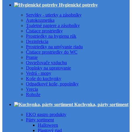
Hygienické potreby
Servítky - utierky a zásobníky
Autokozmetika
Toaletné papiere a zásobníky
Čistiace prostriedky
Prostriedky na hygienu rúk
Dezinfekcia
Prostriedky na umývanie riadu
Čistiace prostriedky do WC
Pranie
Osviežovače vzduchu
Doplnky na upratovanie
Vedrá - mopy
Koše do kuchynky
Odpadkové koše, popolníky
Vrecia
Rohože
Kuchynka, párty sortiment
EKO gastro produkty
Párty sortiment
Halloween
Plastový riad