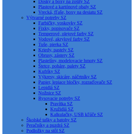
Dosky a boxy na zošity SZ
Plastové a kartónové obaly SZ
Vrecká, fľaše, boxy na desiatu SZ
Výtvarné potreby SZ
Farbičky, voskovky SZ
Fixky, popisovače SZ
Temperové, olejové farby SZ
Vodové, akrylové farby SZ
Tuše, pierka SZ
Kriedy, pastely SZ
Obrusy, zástery SZ
Plastelíny, modelovacie hmoty SZ
Štetce, poháre, palety SZ
Kufríky SZ
Výkresy, skicáre, náčrtníky SZ
Papier, lepiace bločky, rozraďovače SZ
Lepidlá SZ
Nožnice SZ
Rysovacie potreby SZ
Pravítka SZ
Kružidlá SZ
Kalkulačky, USB kľúče SZ
Školské tašky a batohy SZ
Peračníky a puzdrá SZ
Podložky na stôl SZ