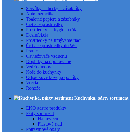
Servítky - utierky a zásobníky
Autokozmetika
Toaletné papiere a zásobníky
Čistiace prostriedky
Prostriedky na hygienu rúk
Dezinfekcia
Prostriedky na umývanie riadu
Čistiace prostriedky do WC
Pranie
Osviežovače vzduchu
Doplnky na upratovanie
Vedrá - mopy
Koše do kuchynky
Odpadkové koše, popolníky
Vrecia
Rohože
Kuchynka, párty sortiment
EKO gastro produkty
Párty sortiment
Halloween
Plastový riad
Potravinové obaly