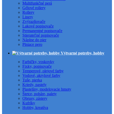
Multifunkčné perá
Gélové rollery
Rollery
Linery
Zvýrazňovače
Lakové popisovače
Permanentné popisovače
Stierateľné popisovače
Náplne do pier
Plniace pero
Výtvarné potreby, hobby
Farbičky, voskovky
Fixky, popisovače
Temperové, olejové farby
Vodové, akrylové farby
Tuše, pierka
Kriedy, pastely
Plastelíny, modelovacie hmoty
Štetce, poháre, palety
Obrusy, zástery
Kufríky
Hobby, kreatíva