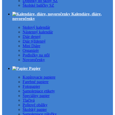
Doplnky do školy SZ
Školské balíčky SZ
Kalendáre, diáre,
novoročenky
Stolový kalendár
Nástenný kalendár
Diár denný
Diár týždenný
Mini Diáre
Organizér
Podložky na stôl
Novoročenky
Papier
Kopírovacie papiere
Farebné papiere
Fotopapier
Samolepiace etikety
Špeciálny papier
Tlačivá
Poštové obálky
Školský papier
Samolepiace záložky