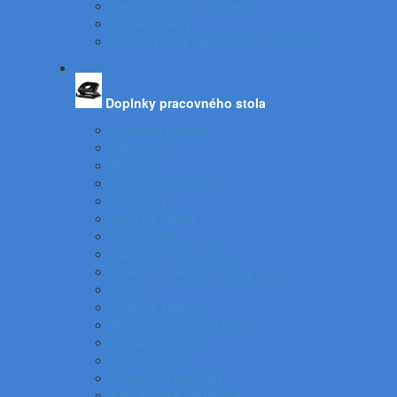
Penové pásky - uchytenie
Lepiace rolery
Baliace pásky - špagát - príslušenstvo
Doplnky pracovného stola
Skladové viazače
Dierovače
Pravítka
Stojany na doplnky
Zošívačky
Koše na papier
Rozošívačky
Spinky pre zošívačky
Svietidlá a veže a stojany na stôl
Rezače
Rotačné vizitkáre
Nožnice a otvárače listov
Zásuvkové boxy
Klipy a spony
Stojany na časopisy
Kancelárske odkladače