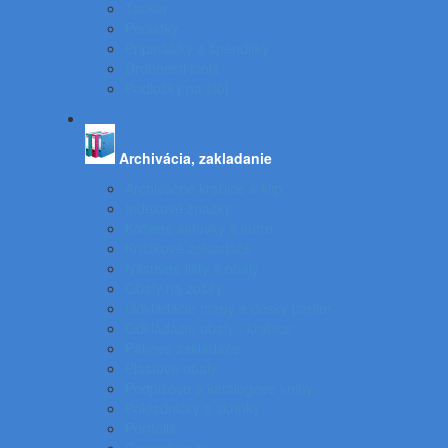
Tacker
Pečiatky
Pripináčiky a špendlíky
Drobnosti stola
Podložky na stôl
Archivácia, zakladanie
Archivačné krabice a klip
Indexové značky
Kožené aktovky a kufre
Krúžkové zakladače
Násuvné lišty a obaly
Obaly na zošity
Odkladacie mapy a dosky papier
Odkladacie obaly - krabice
Pákové zakladače
Plastové obaly
Podpisové a katalógove knihy
Pokladničky a skrinky
Portfóliá