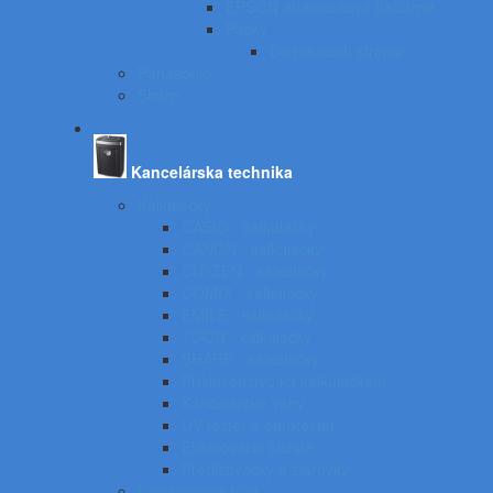
EPSON atramentové tlačiarne
Pásky
Do písacích strojov
Panasonic
Sharp
Kancelárska technika
Kalkulačky
CASIO - kalkulačky
CANON - kalkulačky
CITIZEN - kalkulačky
COMIX - kalkulačky
EMILE - kalkulačky
TOOR - kalkulačky
SHARP - kalkulačky
Príslušenstvo ku kalkulačkám
Kancelárske váhy
UV tester a eurotester
Etiketovacie kliešte
Predlžovačky a žiarovky
Laminovacie fólie