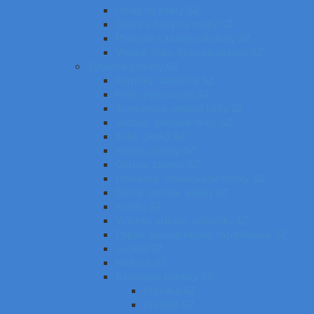
Obaly na zošity SZ
Dosky a boxy na zošity SZ
Plastové a kartónové obaly SZ
Vrecká, fľaše, boxy na desiatu SZ
Výtvarné potreby SZ
Farbičky, voskovky SZ
Fixky, popisovače SZ
Temperové, olejové farby SZ
Vodové, akrylové farby SZ
Tuše, pierka SZ
Kriedy, pastely SZ
Obrusy, zástery SZ
Plastelíny, modelovacie hmoty SZ
Štetce, poháre, palety SZ
Kufríky SZ
Výkresy, skicáre, náčrtníky SZ
Papier, lepiace bločky, rozraďovače SZ
Lepidlá SZ
Nožnice SZ
Rysovacie potreby SZ
Pravítka SZ
Kružidlá SZ