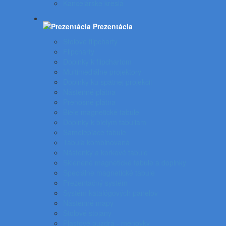
Kancelárske kreslá
Prezentácia
Stolové flipcharty
Flipcharty
Doplnky k flipchartom
Multimediálne projektory
Doplnky ku spätnej projekcii
Nástenné plátna
Prenosné plátna
Biele magnetické tabule
Doplnky k bielym tabuliam
Samolepiace tabule
Tabuľa kombinovaná
Nástenky a korkové tabule
Sklenené magnetické tabule a doplnky
Špeciálne magnetické tabule
Prezentačný systém
Systém katalógových panelov
Nástenné mapy
Stolové stojany
Plastové puzdrá - menovky