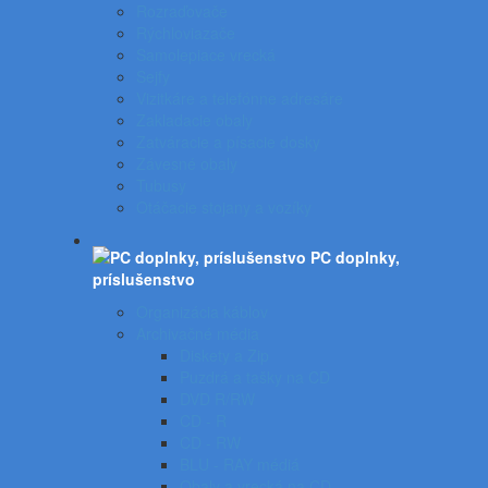
Rozraďovače
Rýchloviazače
Samolepiace vrecká
Sejfy
Vizitkáre a telefónne adresáre
Zakladacie obaly
Zatváracie a písacie dosky
Závesné obaly
Tubusy
Otáčacie stojany a vozíky
PC doplnky,
príslušenstvo
Organizácia káblov
Archivačné média
Diskety a Zip
Puzdrá a tašky na CD
DVD R/RW
CD - R
CD - RW
BLU - RAY médiá
Obaly a vrecká na CD