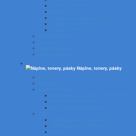
Archivácia CD/DVD
Stojany na CD
Samolepiace etikety na CD a DVD
USB kľúče, pamäťové karty, pevné disky
Stojany pre PC
Podložky a opierky
Držiaky k PC
Príslušenstvo k PC
Čistiace prostriedky
Náplne, tonery, pásky
Brother
Samsung
Hewlett - Packard
Pre laserové tlačiarne HP - KOMPATIBIL
Pre laserové tlačiarne HP
Pre atramentové tlačiarne HP
Canon
CANON atramentové tlačiarne
CANON laserové zariadenia
Epson