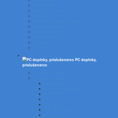
Rozraďovače
Rýchloviazače
Samolepiace vrecká
Sejfy
Vizitkáre a telefónne adresáre
Zakladacie obaly
Zatváracie a písacie dosky
Závesné obaly
Tubusy
Otáčacie stojany a vozíky
PC doplnky,
príslušenstvo
Organizácia káblov
Archivačné média
Diskety a Zip
Puzdrá a tašky na CD
DVD R/RW
CD - R
CD - RW
BLU - RAY médiá
Obaly a vrecká na CD