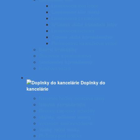
Laminovacie fólie lesklé
Laminovacie fólie matné
Laminovanie za studena
Krúžková väzba a skladače listov
Laminovacia technika
Tepelná väzba a príslušenstvo
Príslušenstvo ku krúžkovej väzbe
Batérie a nabíjačky
Štítkovače a príslušenstvo
Skartovačky a príslušentvo
Kanálová väzba
Doplnky do
kancelárie
Nástenné hodiny, obrazové rámy
Nábytok a príslušenstvo
Rebríky, stupienky, schodíky
Vešiaky, vešiakové stojany
Vysávače, čističky vzduchu
Vozíky, ručné vozíky
Podložky pod stoličku