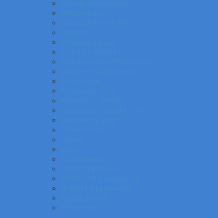
Špeciálne popisovače
Mikroceruzky
Tuhy do mikroceruziek
Ceruzky
Strúhadlá a gumy
Kružidlá a versatilky
Gulôčkové pera SWAROVSKI®
Luxusné písacie potreby
Súprava pier
Popisovače na CD
Popisovače na fólie
Popisovače na papier a flip
Multifunkčné perá
Gélové rollery
Rollery
Linery
Zvýrazňovače
Lakové popisovače
Permanentné popisovače
Stierateľné popisovače
Náplne do pier
Plniace pero