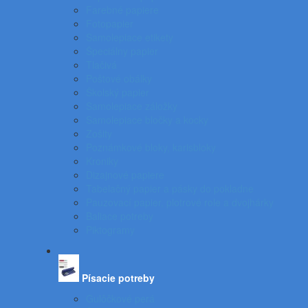
Farebné papiere
Fotopapier
Samolepiace etikety
Špeciálny papier
Tlačivá
Poštové obálky
Školský papier
Samolepiace záložky
Samolepiace bločky a kocky
Zošity
Poznámkové bloky, karisbloky
Kroniky
Dizajnové papiere
Tabelačný papier a pásky do pokladne
Pauzovací papier, plotrové role a dvojhárky
Baliace potreby
Piktogramy
Písacie potreby
Gulôčkové perá