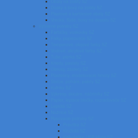
Obaly na zošity SZ
Dosky a boxy na zošity SZ
Plastové a kartónové obaly SZ
Vrecká, fľaše, boxy na desiatu SZ
Výtvarné potreby SZ
Farbičky, voskovky SZ
Fixky, popisovače SZ
Temperové, olejové farby SZ
Vodové, akrylové farby SZ
Tuše, pierka SZ
Kriedy, pastely SZ
Obrusy, zástery SZ
Plastelíny, modelovacie hmoty SZ
Štetce, poháre, palety SZ
Kufríky SZ
Výkresy, skicáre, náčrtníky SZ
Papier, lepiace bločky, rozraďovače SZ
Lepidlá SZ
Nožnice SZ
Rysovacie potreby SZ
Pravítka SZ
Kružidlá SZ
Kalkulačky, USB kľúče SZ