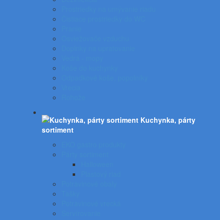
Prostriedky na umývanie riadu
Čistiace prostriedky do WC
Pranie
Osviežovače vzduchu
Doplnky na upratovanie
Vedrá - mopy
Koše do kuchynky
Odpadkové koše, popolníky
Vrecia
Rohože
Kuchynka, párty
sortiment
EKO gastro produkty
Párty sortiment
Halloween
Plastový riad
Potravinové obaly
Tašky
Potravinové vrecká
Servírovanie