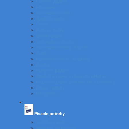
Farebné papiere
Fotopapier
Samolepiace etikety
Špeciálny papier
Tlačivá
Poštové obálky
Školský papier
Samolepiace záložky
Samolepiace bločky a kocky
Zošity
Poznámkové bloky, karisbloky
Kroniky
Dizajnové papiere
Tabelačný papier a pásky do pokladne
Pauzovací papier, plotrové role a dvojhárky
Baliace potreby
Piktogramy
Písacie potreby
Gulôčkové perá
Špeciálne popisovače