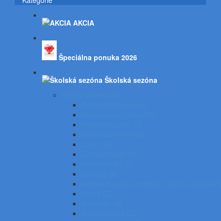
Kategórie
AKCIA
Špeciálna ponuka 2026
Školská sezóna
Písacie potreby SZ
Atramentové perá SZ
Gélové perá, rollery SZ
Guľôčkové perá SZ
Gumovacie perá SZ
Linery SZ
Zvýrazňovače SZ
Mikroceruzky SZ
Ceruzky SZ
Náplne do pier, bombičky, tuhy do ceruziek 
Gumy SZ
Strúhadlá SZ
Zošity a bloky SZ