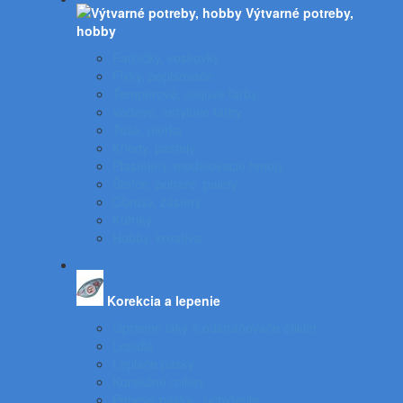
Výtvarné potreby,
hobby
Farbičky, voskovky
Fixky, popisovače
Temperové, olejové farby
Vodové, akrylové farby
Tuše, pierka
Kriedy, pastely
Plastelíny, modelovacie hmoty
Štetce, poháre, palety
Obrusy, zástery
Kufríky
Hobby, kreatíva
Korekcia a lepenie
Opravné laky a odstraňovače etikiet
Lepidlá
Lepiace pásky
Korekčné rollery
Penové pásky - uchytenie