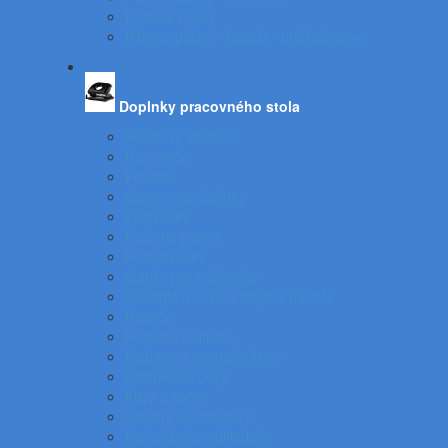
Lepiace rolery
Baliace pásky - špagát - príslušenstvo
Doplnky pracovného stola
Skladové viazače
Dierovače
Pravítka
Stojany na doplnky
Zošívačky
Koše na papier
Rozošívačky
Spinky pre zošívačky
Svietidlá a veže a stojany na stôl
Rezače
Rotačné vizitkáre
Nožnice a otvárače listov
Zásuvkové boxy
Klipy a spony
Stojany na časopisy
Kancelárske odkladače