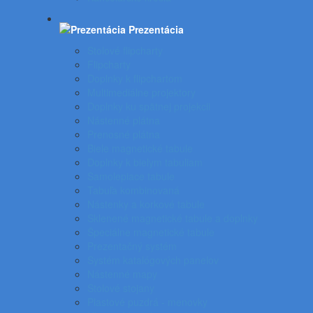
Prezentácia
Stolové flipcharty
Flipcharty
Doplnky k flipchartom
Multimediálne projektory
Doplnky ku spätnej projekcii
Nástenné plátna
Prenosné plátna
Biele magnetické tabule
Doplnky k bielym tabuliam
Samolepiace tabule
Tabuľa kombinovaná
Nástenky a korkové tabule
Sklenené magnetické tabule a doplnky
Špeciálne magnetické tabule
Prezentačný systém
Systém katalógových panelov
Nástenné mapy
Stolové stojany
Plastové puzdrá - menovky