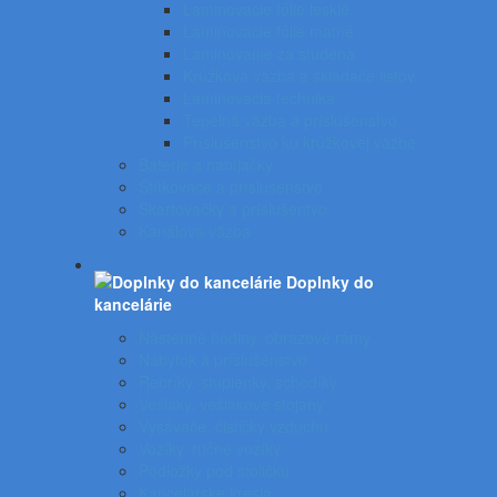
Laminovacie fólie lesklé
Laminovacie fólie matné
Laminovanie za studena
Krúžková väzba a skladače listov
Laminovacia technika
Tepelná väzba a príslušenstvo
Príslušenstvo ku krúžkovej väzbe
Batérie a nabíjačky
Štítkovače a príslušenstvo
Skartovačky a príslušentvo
Kanálová väzba
Doplnky do
kancelárie
Nástenné hodiny, obrazové rámy
Nábytok a príslušenstvo
Rebríky, stupienky, schodíky
Vešiaky, vešiakové stojany
Vysávače, čističky vzduchu
Vozíky, ručné vozíky
Podložky pod stoličku
Kancelárske kreslá