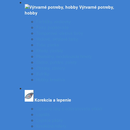
Výtvarné potreby,
hobby
Farbičky, voskovky
Fixky, popisovače
Temperové, olejové farby
Vodové, akrylové farby
Tuše, pierka
Kriedy, pastely
Plastelíny, modelovacie hmoty
Štetce, poháre, palety
Obrusy, zástery
Kufríky
Hobby, kreatíva
Korekcia a lepenie
Opravné laky a odstraňovače etikiet
Lepidlá
Lepiace pásky
Korekčné rollery