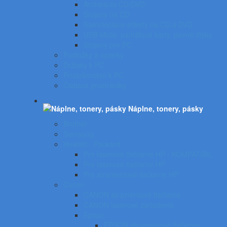
Archivácia CD/DVD
Stojany na CD
Samolepiace etikety na CD a DVD
USB kľúče, pamäťové karty, pevné disky
Stojany pre PC
Podložky a opierky
Držiaky k PC
Príslušenstvo k PC
Čistiace prostriedky
Náplne, tonery, pásky
Brother
Samsung
Hewlett - Packard
Pre laserové tlačiarne HP - KOMPATIBIL
Pre laserové tlačiarne HP
Pre atramentové tlačiarne HP
Canon
CANON atramentové tlačiarne
CANON laserové zariadenia
Epson
EPSON atramentové tlačiarne