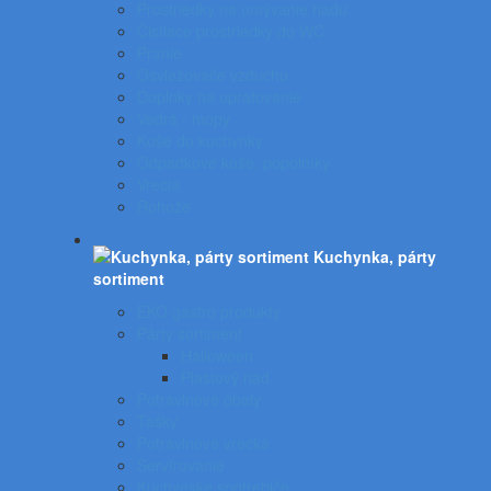
Prostriedky na umývanie riadu
Čistiace prostriedky do WC
Pranie
Osviežovače vzduchu
Doplnky na upratovanie
Vedrá - mopy
Koše do kuchynky
Odpadkové koše, popolníky
Vrecia
Rohože
Kuchynka, párty
sortiment
EKO gastro produkty
Párty sortiment
Halloween
Plastový riad
Potravinové obaly
Tašky
Potravinové vrecká
Servírovanie
Kuchynské spotrebiče