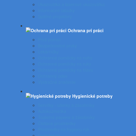
Ukazovátka a laserové ukazovátka
Informačné tabuľky
Spätné projektory
Ochrana pri práci
Prvá pomoc
Bezpečnostné prvky
Lekárničky
Ochranné pomôcky na nohy
Ochranné pomôcky na ruky
Ochranné pomôcky na hlavu
Ochranný odev
Výstražné značenie
Hygienické potreby
Servítky - utierky a zásobníky
Autokozmetika
Toaletné papiere a zásobníky
Čistiace prostriedky
Prostriedky na hygienu rúk
Dezinfekcia