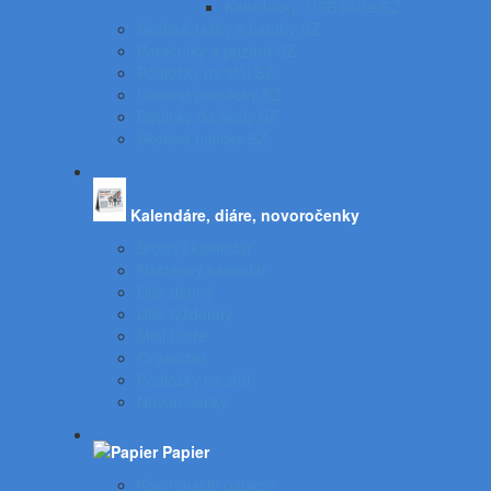
Kalkulačky, USB kľúče SZ
Školské tašky a batohy SZ
Peračníky a puzdrá SZ
Podložky na stôl SZ
Učebné pomôcky SZ
Doplnky do školy SZ
Školské balíčky SZ
Kalendáre, diáre, novoročenky
Stolový kalendár
Nástenný kalendár
Diár denný
Diár týždenný
Mini Diáre
Organizér
Podložky na stôl
Novoročenky
Papier
Kopírovacie papiere