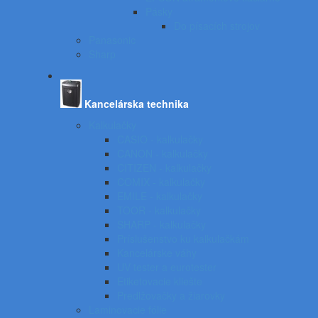
Pásky
Do písacích strojov
Panasonic
Sharp
Kancelárska technika
Kalkulačky
CASIO - kalkulačky
CANON - kalkulačky
CITIZEN - kalkulačky
COMIX - kalkulačky
EMILE - kalkulačky
TOOR - kalkulačky
SHARP - kalkulačky
Príslušenstvo ku kalkulačkám
Kancelárske váhy
UV tester a eurotester
Etiketovacie kliešte
Predlžovačky a žiarovky
Laminovacie fólie