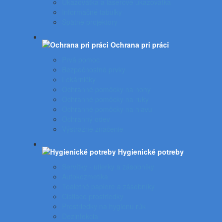
Ukazovátka a laserové ukazovátka
Informačné tabuľky
Spätné projektory
Ochrana pri práci
Prvá pomoc
Bezpečnostné prvky
Lekárničky
Ochranné pomôcky na nohy
Ochranné pomôcky na ruky
Ochranné pomôcky na hlavu
Ochranný odev
Výstražné značenie
Hygienické potreby
Servítky - utierky a zásobníky
Autokozmetika
Toaletné papiere a zásobníky
Čistiace prostriedky
Prostriedky na hygienu rúk
Dezinfekcia