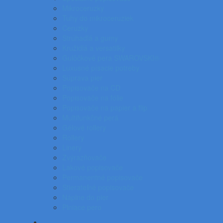
Mikroceruzky
Tuhy do mikroceruziek
Ceruzky
Strúhadlá a gumy
Kružidlá a versatilky
Gulôčkové pera SWAROVSKI®
Luxusné písacie potreby
Súprava pier
Popisovače na CD
Popisovače na fólie
Popisovače na papier a flip
Multifunkčné perá
Gélové rollery
Rollery
Linery
Zvýrazňovače
Lakové popisovače
Permanentné popisovače
Stierateľné popisovače
Náplne do pier
Plniace pero