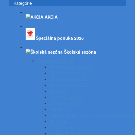
Kategórie
AKCIA
Špeciálna ponuka 2026
Školská sezóna
Písacie potreby SZ
Atramentové perá SZ
Gélové perá, rollery SZ
Guľôčkové perá SZ
Gumovacie perá SZ
Linery SZ
Zvýrazňovače SZ
Mikroceruzky SZ
Ceruzky SZ
Náplne do pier, bombičky, tuhy do ceruziek 
Gumy SZ
Strúhadlá SZ
Zošity a bloky SZ