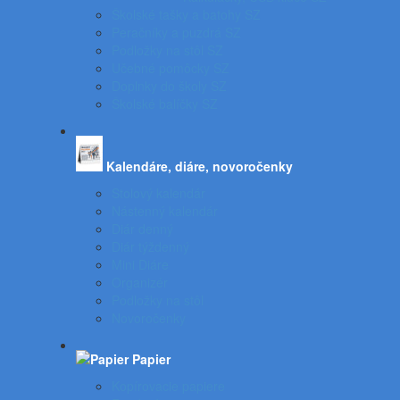
Školské tašky a batohy SZ
Peračníky a puzdrá SZ
Podložky na stôl SZ
Učebné pomôcky SZ
Doplnky do školy SZ
Školské balíčky SZ
Kalendáre, diáre, novoročenky
Stolový kalendár
Nástenný kalendár
Diár denný
Diár týždenný
Mini Diáre
Organizér
Podložky na stôl
Novoročenky
Papier
Kopírovacie papiere