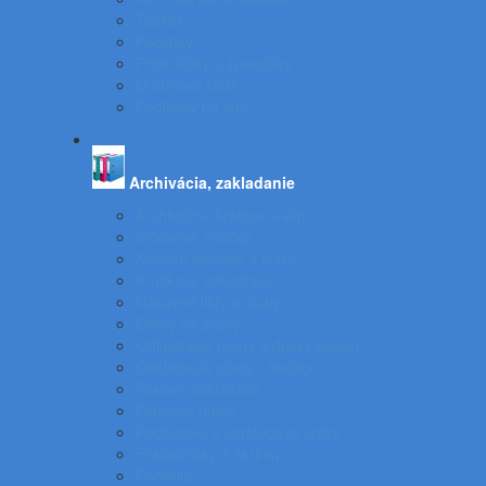
Tacker
Pečiatky
Pripináčiky a špendlíky
Drobnosti stola
Podložky na stôl
Archivácia, zakladanie
Archivačné krabice a klip
Indexové značky
Kožené aktovky a kufre
Krúžkové zakladače
Násuvné lišty a obaly
Obaly na zošity
Odkladacie mapy a dosky papier
Odkladacie obaly - krabice
Pákové zakladače
Plastové obaly
Podpisové a katalógove knihy
Pokladničky a skrinky
Portfóliá