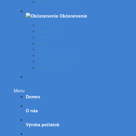
Kuchynské spotrebiče
Občerstvenie
Minerálky
Nealko nápoje
Džúsy
Káva
Čaje
Doplnky ku káve a čaju
Pochutiny sladké
Pochutiny slané
Všetky kategórie
Menu
Domov
O nás
Výroba pečiatok