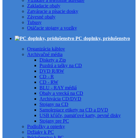
Vizitkáre a telefónne adresáre
Zakladacie obaly
Zatváracie a písacie dosky
Závesné obaly
Tubusy
Otáčacie stojany a vozíky
PC doplnky, príslušenstvo
Organizácia káblov
Archivačné média
Diskety a Zip
Puzdrá a tašky na CD
DVD R/RW
CD - R
CD - RW
BLU - RAY médiá
Obaly a vrecká na CD
Archivácia CD/DVD
Stojany na CD
Samolepiace etikety na CD a DVD
USB kľúče, pamäťové karty, pevné disky
Stojany pre PC
Podložky a opierky
Držiaky k PC
Príslušenstvo k PC