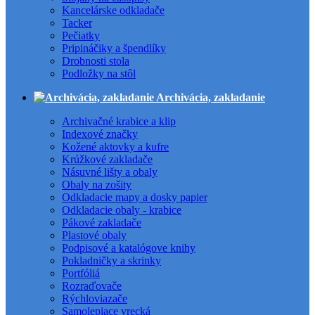
Kancelárske odkladače
Tacker
Pečiatky
Pripináčiky a špendlíky
Drobnosti stola
Podložky na stôl
Archivácia, zakladanie
Archivačné krabice a klip
Indexové značky
Kožené aktovky a kufre
Krúžkové zakladače
Násuvné lišty a obaly
Obaly na zošity
Odkladacie mapy a dosky papier
Odkladacie obaly - krabice
Pákové zakladače
Plastové obaly
Podpisové a katalógove knihy
Pokladničky a skrinky
Portfóliá
Rozraďovače
Rýchloviazače
Samolepiace vrecká