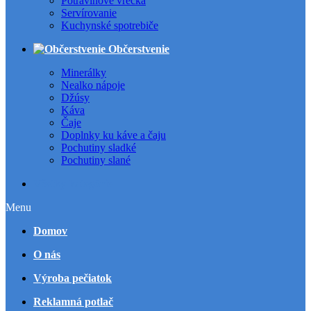
Potravinové vrecká
Servírovanie
Kuchynské spotrebiče
Občerstvenie
Minerálky
Nealko nápoje
Džúsy
Káva
Čaje
Doplnky ku káve a čaju
Pochutiny sladké
Pochutiny slané
Všetky kategórie
Menu
Domov
O nás
Výroba pečiatok
Reklamná potlač