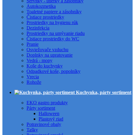
Servítky - utierky a zásobníky
Autokozmetika
Toaletné papiere a zásobníky
Čistiace prostriedky
Prostriedky na hygienu rúk
Dezinfekcia
Prostriedky na umývanie riadu
Čistiace prostriedky do WC
Pranie
Osviežovače vzduchu
Doplnky na upratovanie
Vedrá - mopy
Koše do kuchynky
Odpadkové koše, popolníky
Vrecia
Rohože
Kuchynka, párty sortiment
EKO gastro produkty
Párty sortiment
Halloween
Plastový riad
Potravinové obaly
Tašky