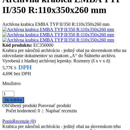
II/350 R:110x350x260 mm
Archívna krabica EMBA TYP II/350 R:110x350x260 mm
Kód produktu:
EC350000
Krabica pre náročnú archiváciu - jediný obal na slovenskom trhu na
odovzdanie dokumentov so znakom „A“ do Štátneho archívu.
Vyrobená z hladkej archívnej lepenky. Rozmery (š x v x d)
s DPH
5,77€
4,69€
bez DPH
Množstvo
Obľúbený produkt
Porovnať produkt
Počet hodnotení: 0
|
Napísať recenziu
Popis
Recenzie (0)
Krabica pre náročnú archiváciu - jediný obal na slovenskom trhu