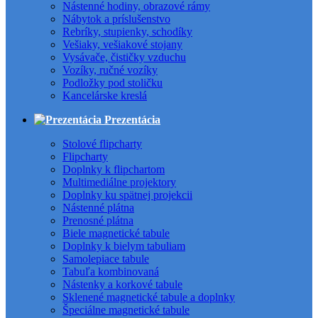
Nástenné hodiny, obrazové rámy
Nábytok a príslušenstvo
Rebríky, stupienky, schodíky
Vešiaky, vešiakové stojany
Vysávače, čističky vzduchu
Vozíky, ručné vozíky
Podložky pod stoličku
Kancelárske kreslá
Prezentácia
Stolové flipcharty
Flipcharty
Doplnky k flipchartom
Multimediálne projektory
Doplnky ku spätnej projekcii
Nástenné plátna
Prenosné plátna
Biele magnetické tabule
Doplnky k bielym tabuliam
Samolepiace tabule
Tabuľa kombinovaná
Nástenky a korkové tabule
Sklenené magnetické tabule a doplnky
Špeciálne magnetické tabule