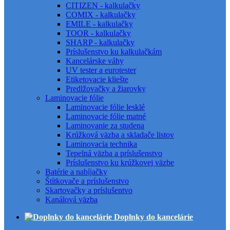
CITIZEN - kalkulačky
COMIX - kalkulačky
EMILE - kalkulačky
TOOR - kalkulačky
SHARP - kalkulačky
Príslušenstvo ku kalkulačkám
Kancelárske váhy
UV tester a eurotester
Etiketovacie kliešte
Predlžovačky a žiarovky
Laminovacie fólie
Laminovacie fólie lesklé
Laminovacie fólie matné
Laminovanie za studena
Krúžková väzba a skladače listov
Laminovacia technika
Tepelná väzba a príslušenstvo
Príslušenstvo ku krúžkovej väzbe
Batérie a nabíjačky
Štítkovače a príslušenstvo
Skartovačky a príslušentvo
Kanálová väzba
Doplnky do kancelárie