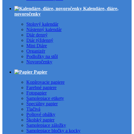
Kalendáre, diáre,
novoročenky
Stolový kalendár
Nástenný kalendár
Diár denný
Diár týždenný
Mini Diáre
Organizér
Podložky na stôl
Novoročenky
Papier
Kopírovacie papiere
Farebné papiere
Fotopapier
Samolepiace etikety
Špeciálny papier
Tlačivá
Poštové obálky
Školský papier
Samolepiace záložky
Samolepiace bločky a kocky