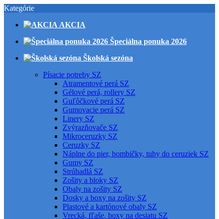
Kategórie
AKCIA
Špeciálna ponuka 2026
Školská sezóna
Písacie potreby SZ
Atramentové perá SZ
Gélové perá, rollery SZ
Guľôčkové perá SZ
Gumovacie perá SZ
Linery SZ
Zvýrazňovače SZ
Mikroceruzky SZ
Ceruzky SZ
Náplne do pier, bombičky, tuhy do ceruziek SZ
Gumy SZ
Strúhadlá SZ
Zošity a bloky SZ
Obaly na zošity SZ
Dosky a boxy na zošity SZ
Plastové a kartónové obaly SZ
Vrecká, fľaše, boxy na desiatu SZ