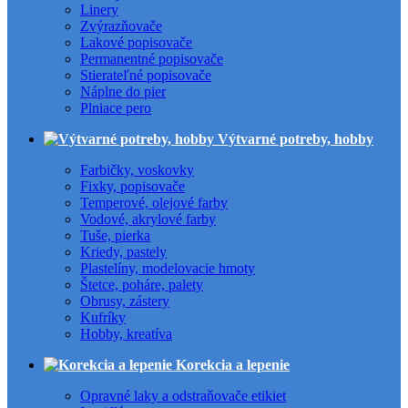
Linery
Zvýrazňovače
Lakové popisovače
Permanentné popisovače
Stierateľné popisovače
Náplne do pier
Plniace pero
Výtvarné potreby, hobby
Farbičky, voskovky
Fixky, popisovače
Temperové, olejové farby
Vodové, akrylové farby
Tuše, pierka
Kriedy, pastely
Plastelíny, modelovacie hmoty
Štetce, poháre, palety
Obrusy, zástery
Kufríky
Hobby, kreatíva
Korekcia a lepenie
Opravné laky a odstraňovače etikiet