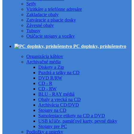
Sejfy
Vizitkáre a telefónne adresáre
Zakladacie obaly
Zatváracie a písacie dosky
Závesné obaly
Tubusy
Otáčacie stojany a vozíky
PC doplnky, príslušenstvo
Organizácia káblov
Archivačné média
Diskety a Zip
Puzdrá a tašky na CD
DVD R/RW
CD - R
CD - RW
BLU - RAY médiá
Obaly a vrecká na CD
Archivácia CD/DVD
Stojany na CD
Samolepiace etikety na CD a DVD
USB kľúče, pamäťové karty, pevné disky
Stojany pre PC
Podložky a opierky