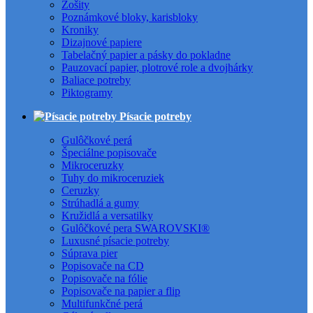
Zošity
Poznámkové bloky, karisbloky
Kroniky
Dizajnové papiere
Tabelačný papier a pásky do pokladne
Pauzovací papier, plotrové role a dvojhárky
Baliace potreby
Piktogramy
Písacie potreby
Gulôčkové perá
Špeciálne popisovače
Mikroceruzky
Tuhy do mikroceruziek
Ceruzky
Strúhadlá a gumy
Kružidlá a versatilky
Gulôčkové pera SWAROVSKI®
Luxusné písacie potreby
Súprava pier
Popisovače na CD
Popisovače na fólie
Popisovače na papier a flip
Multifunkčné perá