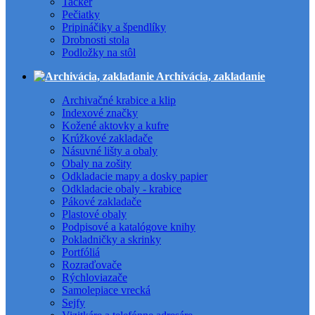
Tacker
Pečiatky
Pripináčiky a špendlíky
Drobnosti stola
Podložky na stôl
Archivácia, zakladanie
Archivačné krabice a klip
Indexové značky
Kožené aktovky a kufre
Krúžkové zakladače
Násuvné lišty a obaly
Obaly na zošity
Odkladacie mapy a dosky papier
Odkladacie obaly - krabice
Pákové zakladače
Plastové obaly
Podpisové a katalógove knihy
Pokladničky a skrinky
Portfóliá
Rozraďovače
Rýchloviazače
Samolepiace vrecká
Sejfy