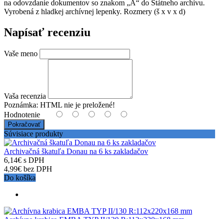
na odovzdanie dokumentov so znakom „A“ do Štátneho archívu.
Vyrobená z hladkej archívnej lepenky. Rozmery (š x v x d)
Napísať recenziu
Vaše meno
Vaša recenzia
Poznámka:
HTML nie je preložené!
Hodnotenie
Pokračovať
Súvisiace produkty
Archivačná škatuľa Donau na 6 ks zakladačov
6,14€ s DPH
4,99€ bez DPH
Do košíka