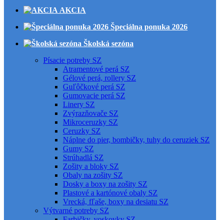
AKCIA
Špeciálna ponuka 2026
Školská sezóna
Písacie potreby SZ
Atramentové perá SZ
Gélové perá, rollery SZ
Guľôčkové perá SZ
Gumovacie perá SZ
Linery SZ
Zvýrazňovače SZ
Mikroceruzky SZ
Ceruzky SZ
Náplne do pier, bombičky, tuhy do ceruziek SZ
Gumy SZ
Strúhadlá SZ
Zošity a bloky SZ
Obaly na zošity SZ
Dosky a boxy na zošity SZ
Plastové a kartónové obaly SZ
Vrecká, fľaše, boxy na desiatu SZ
Výtvarné potreby SZ
Farbičky, voskovky SZ