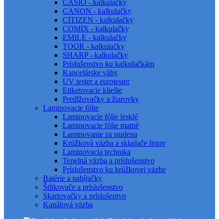
CASIO - kalkulačky
CANON - kalkulačky
CITIZEN - kalkulačky
COMIX - kalkulačky
EMILE - kalkulačky
TOOR - kalkulačky
SHARP - kalkulačky
Príslušenstvo ku kalkulačkám
Kancelárske váhy
UV tester a eurotester
Etiketovacie kliešte
Predlžovačky a žiarovky
Laminovacie fólie
Laminovacie fólie lesklé
Laminovacie fólie matné
Laminovanie za studena
Krúžková väzba a skladače listov
Laminovacia technika
Tepelná väzba a príslušenstvo
Príslušenstvo ku krúžkovej väzbe
Batérie a nabíjačky
Štítkovače a príslušenstvo
Skartovačky a príslušentvo
Kanálová väzba