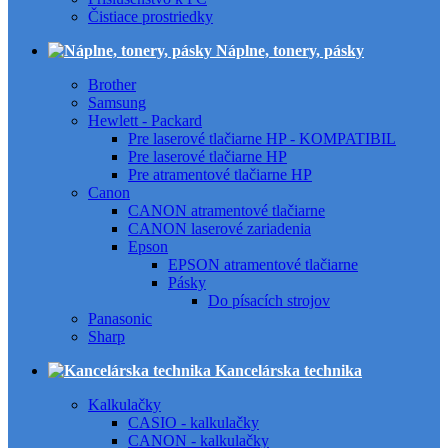
Čistiace prostriedky
Náplne, tonery, pásky
Brother
Samsung
Hewlett - Packard
Pre laserové tlačiarne HP - KOMPATIBIL
Pre laserové tlačiarne HP
Pre atramentové tlačiarne HP
Canon
CANON atramentové tlačiarne
CANON laserové zariadenia
Epson
EPSON atramentové tlačiarne
Pásky
Do písacích strojov
Panasonic
Sharp
Kancelárska technika
Kalkulačky
CASIO - kalkulačky
CANON - kalkulačky