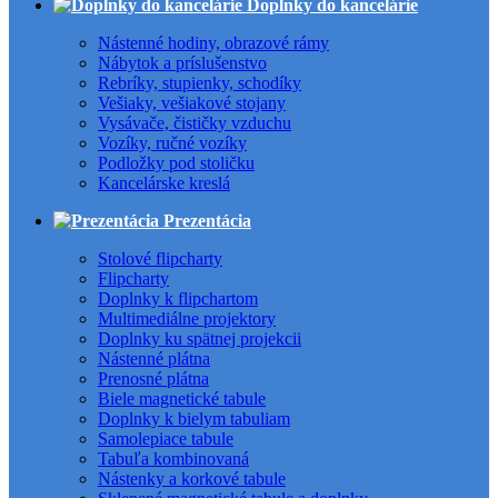
Doplnky do kancelárie
Nástenné hodiny, obrazové rámy
Nábytok a príslušenstvo
Rebríky, stupienky, schodíky
Vešiaky, vešiakové stojany
Vysávače, čističky vzduchu
Vozíky, ručné vozíky
Podložky pod stoličku
Kancelárske kreslá
Prezentácia
Stolové flipcharty
Flipcharty
Doplnky k flipchartom
Multimediálne projektory
Doplnky ku spätnej projekcii
Nástenné plátna
Prenosné plátna
Biele magnetické tabule
Doplnky k bielym tabuliam
Samolepiace tabule
Tabuľa kombinovaná
Nástenky a korkové tabule