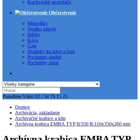
Kuchynské spotrebiče
Občerstvenie
Minerálky
Nealko nápoje
Džúsy
Káva
Čaje
Doplnky ku káve a čaju
Pochutiny sladké
Pochutiny slané
Všetky kategórie
Poradíme Vám!
02 / 54 79 15 25
Domov
Archivácia, zakladanie
Archivačné krabice a klip
Archívna krabica EMBA TYP II/350 R:110x350x260 mm
Archívna krabica EMBA TYP