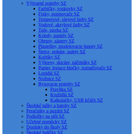
Výtvarné potreby SZ
Farbičky, voskovky SZ
Fixky, popisovače SZ
Temperové, olejové farby SZ
Vodové, akrylové farby SZ
Tuše, pierka SZ
Kriedy, pastely SZ
Obrusy, zástery SZ
Plastelíny, modelovacie hmoty SZ
Štetce, poháre, palety SZ
Kufríky SZ
Výkresy, skicáre, náčrtníky SZ
Papier, lepiace bločky, rozraďovače SZ
Lepidlá SZ
Nožnice SZ
Rysovacie potreby SZ
Pravítka SZ
Kružidlá SZ
Kalkulačky, USB kľúče SZ
Školské tašky a batohy SZ
Peračníky a puzdrá SZ
Podložky na stôl SZ
Učebné pomôcky SZ
Doplnky do školy SZ
Školské balíčky SZ