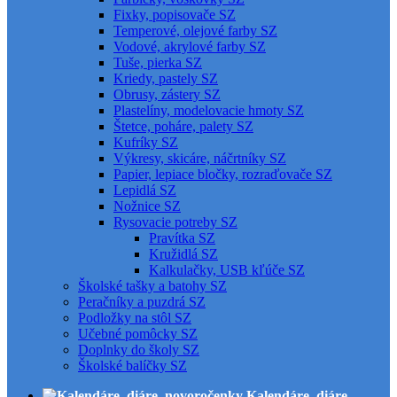
Fixky, popisovače SZ
Temperové, olejové farby SZ
Vodové, akrylové farby SZ
Tuše, pierka SZ
Kriedy, pastely SZ
Obrusy, zástery SZ
Plastelíny, modelovacie hmoty SZ
Štetce, poháre, palety SZ
Kufríky SZ
Výkresy, skicáre, náčrtníky SZ
Papier, lepiace bločky, rozraďovače SZ
Lepidlá SZ
Nožnice SZ
Rysovacie potreby SZ
Pravítka SZ
Kružidlá SZ
Kalkulačky, USB kľúče SZ
Školské tašky a batohy SZ
Peračníky a puzdrá SZ
Podložky na stôl SZ
Učebné pomôcky SZ
Doplnky do školy SZ
Školské balíčky SZ
Kalendáre, diáre,