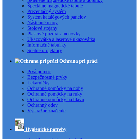
Sklenené magnetické tabule a doplnky
Špeciálne magnetické tabule
Prezentačný systém
Systém katalógových panelov
Nástenné mapy
Stolové stojany
Plastové puzdrá - menovky
Ukazovátka a laserové ukazovátka
Informačné tabuľky
Spätné projektory
Ochrana pri práci
Prvá pomoc
Bezpečnostné prvky
Lekárničky
Ochranné pomôcky na nohy
Ochranné pomôcky na ruky
Ochranné pomôcky na hlavu
Ochranný odev
Výstražné značenie
Hygienické potreby