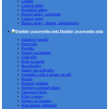
Lepidlá
Lepiace pásky
Korekčné rollery
Penové pásky - uchytenie
Lepiace rolery
Baliace pásky - špagát - príslušenstvo
Doplnky pracovného stola
Skladové viazače
Dierovače
Pravítka
Stojany na doplnky
Zošívačky
Koše na papier
Rozošívačky
Spinky pre zošívačky
Svietidlá a veže a stojany na stôl
Rezače
Rotačné vizitkáre
Nožnice a otvárače listov
Zásuvkové boxy
Klipy a spony
Stojany na časopisy
Kancelárske odkladače