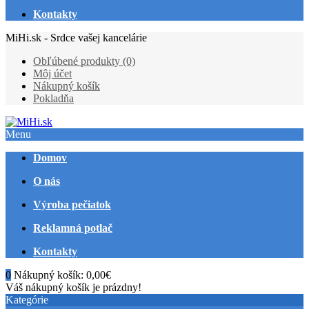
Kontakty
MiHi.sk - Srdce vašej kancelárie
Obľúbené produkty (0)
Môj účet
Nákupný košík
Pokladňa
Menu
Domov
O nás
Výroba pečiatok
Reklamná potlač
Kontakty
0
Nákupný košík:
0,00€
Váš nákupný košík je prázdny!
Kategórie