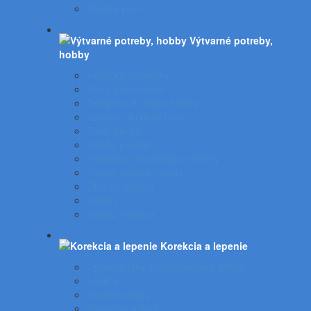
Plniace pero
Výtvarné potreby,
hobby
Farbičky, voskovky
Fixky, popisovače
Temperové, olejové farby
Vodové, akrylové farby
Tuše, pierka
Kriedy, pastely
Plastelíny, modelovacie hmoty
Štetce, poháre, palety
Obrusy, zástery
Kufríky
Hobby, kreatíva
Korekcia a lepenie
Opravné laky a odstraňovače etikiet
Lepidlá
Lepiace pásky
Korekčné rollery