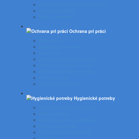
Ukazovátka a laserové ukazovátka
Informačné tabuľky
Spätné projektory
Ochrana pri práci
Prvá pomoc
Bezpečnostné prvky
Lekárničky
Ochranné pomôcky na nohy
Ochranné pomôcky na ruky
Ochranné pomôcky na hlavu
Ochranný odev
Výstražné značenie
Hygienické potreby
Servítky - utierky a zásobníky
Autokozmetika
Toaletné papiere a zásobníky
Čistiace prostriedky
Prostriedky na hygienu rúk
Dezinfekcia