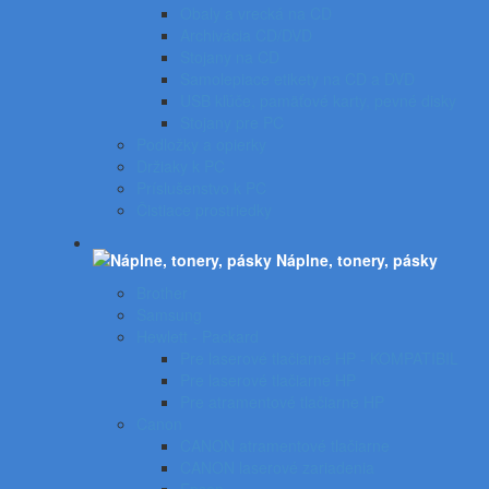
Obaly a vrecká na CD
Archivácia CD/DVD
Stojany na CD
Samolepiace etikety na CD a DVD
USB kľúče, pamäťové karty, pevné disky
Stojany pre PC
Podložky a opierky
Držiaky k PC
Príslušenstvo k PC
Čistiace prostriedky
Náplne, tonery, pásky
Brother
Samsung
Hewlett - Packard
Pre laserové tlačiarne HP - KOMPATIBIL
Pre laserové tlačiarne HP
Pre atramentové tlačiarne HP
Canon
CANON atramentové tlačiarne
CANON laserové zariadenia