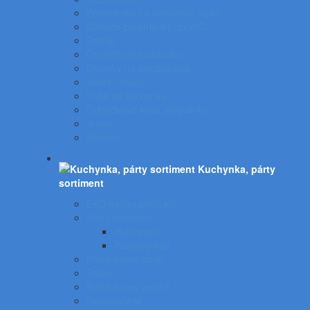
Prostriedky na umývanie riadu
Čistiace prostriedky do WC
Pranie
Osviežovače vzduchu
Doplnky na upratovanie
Vedrá - mopy
Koše do kuchynky
Odpadkové koše, popolníky
Vrecia
Rohože
Kuchynka, párty
sortiment
EKO gastro produkty
Párty sortiment
Halloween
Plastový riad
Potravinové obaly
Tašky
Potravinové vrecká
Servírovanie