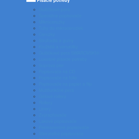
Písacie potreby
Gulôčkové perá
Špeciálne popisovače
Mikroceruzky
Tuhy do mikroceruziek
Ceruzky
Strúhadlá a gumy
Kružidlá a versatilky
Gulôčkové pera SWAROVSKI®
Luxusné písacie potreby
Súprava pier
Popisovače na CD
Popisovače na fólie
Popisovače na papier a flip
Multifunkčné perá
Gélové rollery
Rollery
Linery
Zvýrazňovače
Lakové popisovače
Permanentné popisovače
Stierateľné popisovače