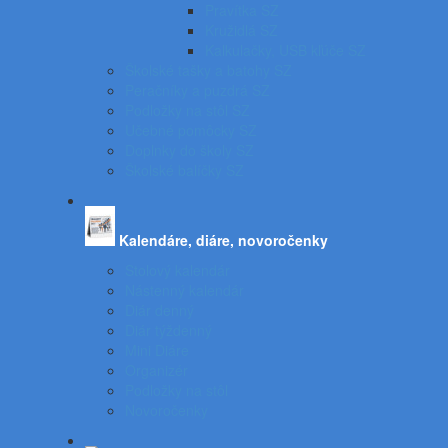
Pravítka SZ
Kružidlá SZ
Kalkulačky, USB kľúče SZ
Školské tašky a batohy SZ
Peračníky a puzdrá SZ
Podložky na stôl SZ
Učebné pomôcky SZ
Doplnky do školy SZ
Školské balíčky SZ
Kalendáre, diáre, novoročenky
Stolový kalendár
Nástenný kalendár
Diár denný
Diár týždenný
Mini Diáre
Organizér
Podložky na stôl
Novoročenky