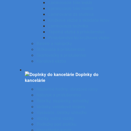
Laminovacie fólie lesklé
Laminovacie fólie matné
Laminovanie za studena
Krúžková väzba a skladače listov
Laminovacia technika
Tepelná väzba a príslušenstvo
Príslušenstvo ku krúžkovej väzbe
Batérie a nabíjačky
Štítkovače a príslušenstvo
Skartovačky a príslušentvo
Kanálová väzba
Doplnky do
kancelárie
Nástenné hodiny, obrazové rámy
Nábytok a príslušenstvo
Rebríky, stupienky, schodíky
Vešiaky, vešiakové stojany
Vysávače, čističky vzduchu
Vozíky, ručné vozíky
Podložky pod stoličku
Kancelárske kreslá