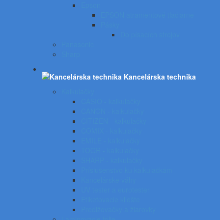
Epson
EPSON atramentové tlačiarne
Pásky
Do písacích strojov
Panasonic
Sharp
Kancelárska technika
Kalkulačky
CASIO - kalkulačky
CANON - kalkulačky
CITIZEN - kalkulačky
COMIX - kalkulačky
EMILE - kalkulačky
TOOR - kalkulačky
SHARP - kalkulačky
Príslušenstvo ku kalkulačkám
Kancelárske váhy
UV tester a eurotester
Etiketovacie kliešte
Predlžovačky a žiarovky
Laminovacie fólie