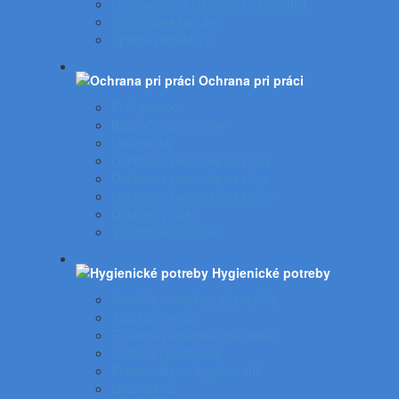
Ukazovátka a laserové ukazovátka
Informačné tabuľky
Spätné projektory
Ochrana pri práci
Prvá pomoc
Bezpečnostné prvky
Lekárničky
Ochranné pomôcky na nohy
Ochranné pomôcky na ruky
Ochranné pomôcky na hlavu
Ochranný odev
Výstražné značenie
Hygienické potreby
Servítky - utierky a zásobníky
Autokozmetika
Toaletné papiere a zásobníky
Čistiace prostriedky
Prostriedky na hygienu rúk
Dezinfekcia