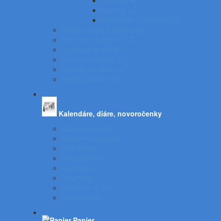
Pravítka SZ
Kružidlá SZ
Kalkulačky, USB kľúče SZ
Školské tašky a batohy SZ
Peračníky a puzdrá SZ
Podložky na stôl SZ
Učebné pomôcky SZ
Doplnky do školy SZ
Školské balíčky SZ
Kalendáre, diáre, novoročenky
Stolový kalendár
Nástenný kalendár
Diár denný
Diár týždenný
Mini Diáre
Organizér
Podložky na stôl
Novoročenky
Papier