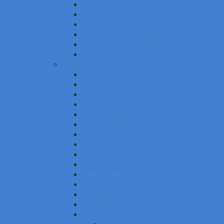
Strúhadlá SZ
Zošity a bloky SZ
Obaly na zošity SZ
Dosky a boxy na zošity SZ
Plastové a kartónové obaly SZ
Vrecká, fľaše, boxy na desiatu SZ
Výtvarné potreby SZ
Farbičky, voskovky SZ
Fixky, popisovače SZ
Temperové, olejové farby SZ
Vodové, akrylové farby SZ
Tuše, pierka SZ
Kriedy, pastely SZ
Obrusy, zástery SZ
Plastelíny, modelovacie hmoty SZ
Štetce, poháre, palety SZ
Kufríky SZ
Výkresy, skicáre, náčrtníky SZ
Papier, lepiace bločky, rozraďovače SZ
Lepidlá SZ
Nožnice SZ
Rysovacie potreby SZ