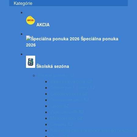
Kategórie
AKCIA
Špeciálna ponuka
2026
Školská sezóna
Písacie potreby SZ
Atramentové perá SZ
Gélové perá, rollery SZ
Guľôčkové perá SZ
Gumovacie perá SZ
Linery SZ
Zvýrazňovače SZ
Mikroceruzky SZ
Ceruzky SZ
Náplne do pier, bombičky, tuhy do ceruziek 
Gumy SZ