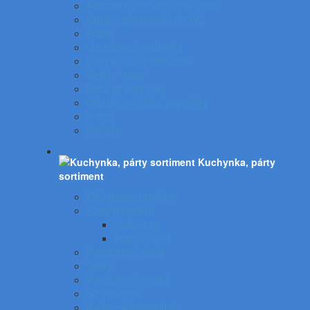
Prostriedky na umývanie riadu
Čistiace prostriedky do WC
Pranie
Osviežovače vzduchu
Doplnky na upratovanie
Vedrá - mopy
Koše do kuchynky
Odpadkové koše, popolníky
Vrecia
Rohože
Kuchynka, párty
sortiment
EKO gastro produkty
Párty sortiment
Halloween
Plastový riad
Potravinové obaly
Tašky
Potravinové vrecká
Servírovanie
Kuchynské spotrebiče