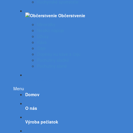
Kuchynské spotrebiče
Občerstvenie
Minerálky
Nealko nápoje
Džúsy
Káva
Čaje
Doplnky ku káve a čaju
Pochutiny sladké
Pochutiny slané
Všetky kategórie
Menu
Domov
O nás
Výroba pečiatok