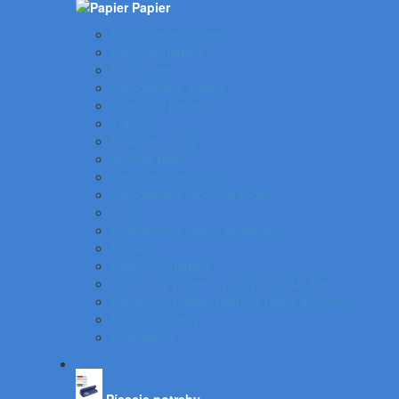
Papier
Kopírovacie papiere
Farebné papiere
Fotopapier
Samolepiace etikety
Špeciálny papier
Tlačivá
Poštové obálky
Školský papier
Samolepiace záložky
Samolepiace bločky a kocky
Zošity
Poznámkové bloky, karisbloky
Kroniky
Dizajnové papiere
Tabelačný papier a pásky do pokladne
Pauzovací papier, plotrové role a dvojhárky
Baliace potreby
Piktogramy