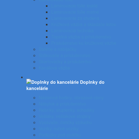
Laminovacie fólie lesklé
Laminovacie fólie matné
Laminovanie za studena
Krúžková väzba a skladače listov
Laminovacia technika
Tepelná väzba a príslušenstvo
Príslušenstvo ku krúžkovej väzbe
Batérie a nabíjačky
Štítkovače a príslušenstvo
Skartovačky a príslušentvo
Kanálová väzba
Doplnky do
kancelárie
Nástenné hodiny, obrazové rámy
Nábytok a príslušenstvo
Rebríky, stupienky, schodíky
Vešiaky, vešiakové stojany
Vysávače, čističky vzduchu
Vozíky, ručné vozíky
Podložky pod stoličku