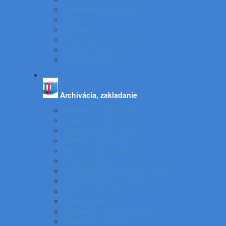
Kancelárske odkladače
Tacker
Pečiatky
Pripináčiky a špendlíky
Drobnosti stola
Podložky na stôl
Archivácia, zakladanie
Archivačné krabice a klip
Indexové značky
Kožené aktovky a kufre
Krúžkové zakladače
Násuvné lišty a obaly
Obaly na zošity
Odkladacie mapy a dosky papier
Odkladacie obaly - krabice
Pákové zakladače
Plastové obaly
Podpisové a katalógove knihy
Pokladničky a skrinky