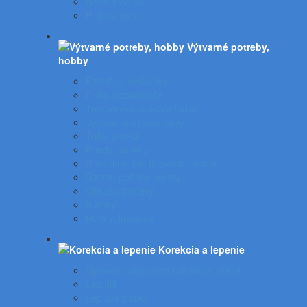
Náplne do pier
Plniace pero
Výtvarné potreby,
hobby
Farbičky, voskovky
Fixky, popisovače
Temperové, olejové farby
Vodové, akrylové farby
Tuše, pierka
Kriedy, pastely
Plastelíny, modelovacie hmoty
Štetce, poháre, palety
Obrusy, zástery
Kufríky
Hobby, kreatíva
Korekcia a lepenie
Opravné laky a odstraňovače etikiet
Lepidlá
Lepiace pásky