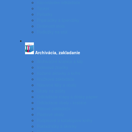
Kancelárske odkladače
Tacker
Pečiatky
Pripináčiky a špendlíky
Drobnosti stola
Podložky na stôl
Archivácia, zakladanie
Archivačné krabice a klip
Indexové značky
Kožené aktovky a kufre
Krúžkové zakladače
Násuvné lišty a obaly
Obaly na zošity
Odkladacie mapy a dosky papier
Odkladacie obaly - krabice
Pákové zakladače
Plastové obaly
Podpisové a katalógove knihy
Pokladničky a skrinky