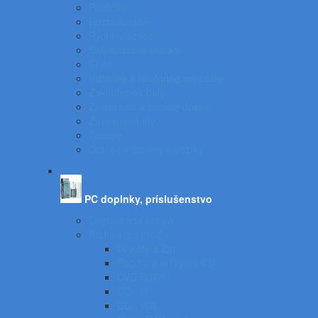
Portfóliá
Rozraďovače
Rýchloviazače
Samolepiace vrecká
Sejfy
Vizitkáre a telefónne adresáre
Zakladacie obaly
Zatváracie a písacie dosky
Závesné obaly
Tubusy
Otáčacie stojany a vozíky
PC doplnky, príslušenstvo
Organizácia káblov
Archivačné média
Diskety a Zip
Puzdrá a tašky na CD
DVD R/RW
CD - R
CD - RW