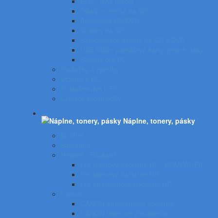
BLU - RAY médiá
Obaly a vrecká na CD
Archivácia CD/DVD
Stojany na CD
Samolepiace etikety na CD a DVD
USB kľúče, pamäťové karty, pevné disky
Stojany pre PC
Podložky a opierky
Držiaky k PC
Príslušenstvo k PC
Čistiace prostriedky
Náplne, tonery, pásky
Brother
Samsung
Hewlett - Packard
Pre laserové tlačiarne HP - KOMPATIBIL
Pre laserové tlačiarne HP
Pre atramentové tlačiarne HP
Canon
CANON atramentové tlačiarne
CANON laserové zariadenia