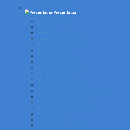
Prezentácia
Stolové flipcharty
Flipcharty
Doplnky k flipchartom
Multimediálne projektory
Doplnky ku spätnej projekcii
Nástenné plátna
Prenosné plátna
Biele magnetické tabule
Doplnky k bielym tabuliam
Samolepiace tabule
Tabuľa kombinovaná
Nástenky a korkové tabule
Sklenené magnetické tabule a doplnky
Špeciálne magnetické tabule
Prezentačný systém
Systém katalógových panelov
Nástenné mapy
Stolové stojany
Plastové puzdrá - menovky