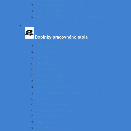
Penové pásky - uchytenie
Lepiace rolery
Baliace pásky - špagát - príslušenstvo
Doplnky pracovného stola
Skladové viazače
Dierovače
Pravítka
Stojany na doplnky
Zošívačky
Koše na papier
Rozošívačky
Spinky pre zošívačky
Svietidlá a veže a stojany na stôl
Rezače
Rotačné vizitkáre
Nožnice a otvárače listov
Zásuvkové boxy
Klipy a spony
Stojany na časopisy