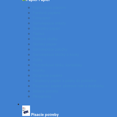
Kopírovacie papiere
Farebné papiere
Fotopapier
Samolepiace etikety
Špeciálny papier
Tlačivá
Poštové obálky
Školský papier
Samolepiace záložky
Samolepiace bločky a kocky
Zošity
Poznámkové bloky, karisbloky
Kroniky
Dizajnové papiere
Tabelačný papier a pásky do pokladne
Pauzovací papier, plotrové role a dvojhárky
Baliace potreby
Piktogramy
Písacie potreby