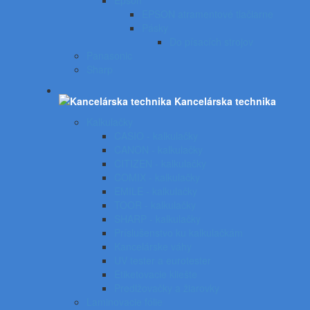
Epson
EPSON atramentové tlačiarne
Pásky
Do písacích strojov
Panasonic
Sharp
Kancelárska technika
Kalkulačky
CASIO - kalkulačky
CANON - kalkulačky
CITIZEN - kalkulačky
COMIX - kalkulačky
EMILE - kalkulačky
TOOR - kalkulačky
SHARP - kalkulačky
Príslušenstvo ku kalkulačkám
Kancelárske váhy
UV tester a eurotester
Etiketovacie kliešte
Predlžovačky a žiarovky
Laminovacie fólie