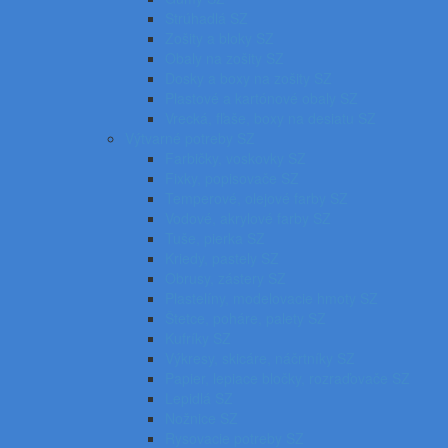
Strúhadlá SZ
Zošity a bloky SZ
Obaly na zošity SZ
Dosky a boxy na zošity SZ
Plastové a kartónové obaly SZ
Vrecká, fľaše, boxy na desiatu SZ
Výtvarné potreby SZ
Farbičky, voskovky SZ
Fixky, popisovače SZ
Temperové, olejové farby SZ
Vodové, akrylové farby SZ
Tuše, pierka SZ
Kriedy, pastely SZ
Obrusy, zástery SZ
Plastelíny, modelovacie hmoty SZ
Štetce, poháre, palety SZ
Kufríky SZ
Výkresy, skicáre, náčrtníky SZ
Papier, lepiace bločky, rozraďovače SZ
Lepidlá SZ
Nožnice SZ
Rysovacie potreby SZ