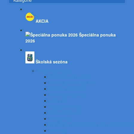
Kategórie
AKCIA
Špeciálna ponuka
2026
Školská sezóna
Písacie potreby SZ
Atramentové perá SZ
Gélové perá, rollery SZ
Guľôčkové perá SZ
Gumovacie perá SZ
Linery SZ
Zvýrazňovače SZ
Mikroceruzky SZ
Ceruzky SZ
Náplne do pier, bombičky, tuhy do ceruziek 
Gumy SZ