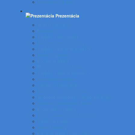
Kancelárske kreslá
Prezentácia
Stolové flipcharty
Flipcharty
Doplnky k flipchartom
Multimediálne projektory
Doplnky ku spätnej projekcii
Nástenné plátna
Prenosné plátna
Biele magnetické tabule
Doplnky k bielym tabuliam
Samolepiace tabule
Tabuľa kombinovaná
Nástenky a korkové tabule
Sklenené magnetické tabule a doplnky
Špeciálne magnetické tabule
Prezentačný systém
Systém katalógových panelov
Nástenné mapy
Stolové stojany
Plastové puzdrá - menovky