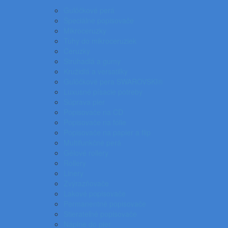
Gulôčkové perá
Špeciálne popisovače
Mikroceruzky
Tuhy do mikroceruziek
Ceruzky
Strúhadlá a gumy
Kružidlá a versatilky
Gulôčkové pera SWAROVSKI®
Luxusné písacie potreby
Súprava pier
Popisovače na CD
Popisovače na fólie
Popisovače na papier a flip
Multifunkčné perá
Gélové rollery
Rollery
Linery
Zvýrazňovače
Lakové popisovače
Permanentné popisovače
Stierateľné popisovače
Náplne do pier