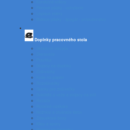
Korekčné rollery
Penové pásky - uchytenie
Lepiace rolery
Baliace pásky - špagát - príslušenstvo
Doplnky pracovného stola
Skladové viazače
Dierovače
Pravítka
Stojany na doplnky
Zošívačky
Koše na papier
Rozošívačky
Spinky pre zošívačky
Svietidlá a veže a stojany na stôl
Rezače
Rotačné vizitkáre
Nožnice a otvárače listov
Zásuvkové boxy
Klipy a spony
Stojany na časopisy