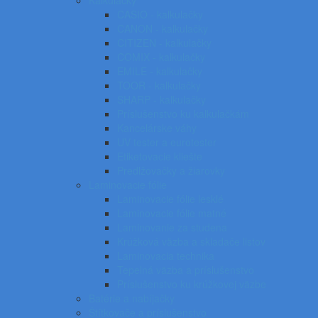
Kalkulačky
CASIO - kalkulačky
CANON - kalkulačky
CITIZEN - kalkulačky
COMIX - kalkulačky
EMILE - kalkulačky
TOOR - kalkulačky
SHARP - kalkulačky
Príslušenstvo ku kalkulačkám
Kancelárske váhy
UV tester a eurotester
Etiketovacie kliešte
Predlžovačky a žiarovky
Laminovacie fólie
Laminovacie fólie lesklé
Laminovacie fólie matné
Laminovanie za studena
Krúžková väzba a skladače listov
Laminovacia technika
Tepelná väzba a príslušenstvo
Príslušenstvo ku krúžkovej väzbe
Batérie a nabíjačky
Štítkovače a príslušenstvo