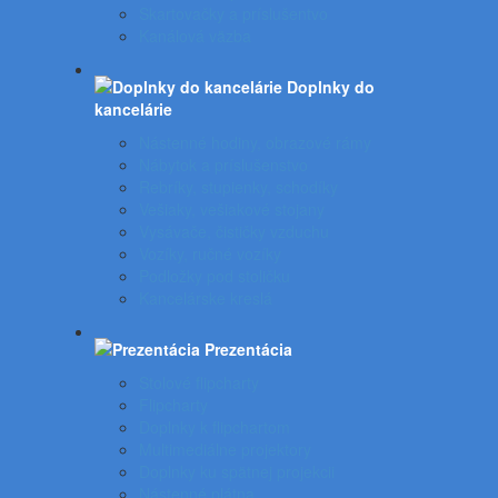
Skartovačky a príslušentvo
Kanálová väzba
Doplnky do
kancelárie
Nástenné hodiny, obrazové rámy
Nábytok a príslušenstvo
Rebríky, stupienky, schodíky
Vešiaky, vešiakové stojany
Vysávače, čističky vzduchu
Vozíky, ručné vozíky
Podložky pod stoličku
Kancelárske kreslá
Prezentácia
Stolové flipcharty
Flipcharty
Doplnky k flipchartom
Multimediálne projektory
Doplnky ku spätnej projekcii
Nástenné plátna