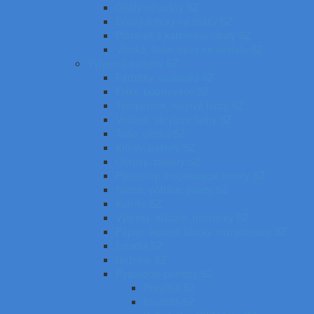
Obaly na zošity SZ
Dosky a boxy na zošity SZ
Plastové a kartónové obaly SZ
Vrecká, fľaše, boxy na desiatu SZ
Výtvarné potreby SZ
Farbičky, voskovky SZ
Fixky, popisovače SZ
Temperové, olejové farby SZ
Vodové, akrylové farby SZ
Tuše, pierka SZ
Kriedy, pastely SZ
Obrusy, zástery SZ
Plastelíny, modelovacie hmoty SZ
Štetce, poháre, palety SZ
Kufríky SZ
Výkresy, skicáre, náčrtníky SZ
Papier, lepiace bločky, rozraďovače SZ
Lepidlá SZ
Nožnice SZ
Rysovacie potreby SZ
Pravítka SZ
Kružidlá SZ