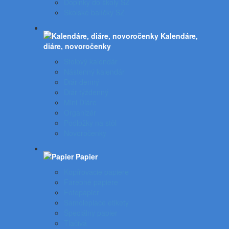
Doplnky do školy SZ
Školské balíčky SZ
Kalendáre,
diáre, novoročenky
Stolový kalendár
Nástenný kalendár
Diár denný
Diár týždenný
Mini Diáre
Organizér
Podložky na stôl
Novoročenky
Papier
Kopírovacie papiere
Farebné papiere
Fotopapier
Samolepiace etikety
Špeciálny papier
Tlačivá