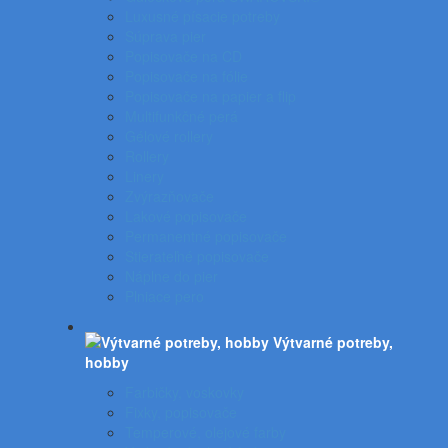
Luxusné písacie potreby
Súprava pier
Popisovače na CD
Popisovače na fólie
Popisovače na papier a flip
Multifunkčné perá
Gélové rollery
Rollery
Linery
Zvýrazňovače
Lakové popisovače
Permanentné popisovače
Stierateľné popisovače
Náplne do pier
Plniace pero
Výtvarné potreby,
hobby
Farbičky, voskovky
Fixky, popisovače
Temperové, olejové farby