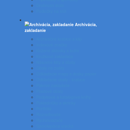
Drobnosti stola
Podložky na stôl
Archivácia,
zakladanie
Archivačné krabice a klip
Indexové značky
Kožené aktovky a kufre
Krúžkové zakladače
Násuvné lišty a obaly
Obaly na zošity
Odkladacie mapy a dosky papier
Odkladacie obaly - krabice
Pákové zakladače
Plastové obaly
Podpisové a katalógove knihy
Pokladničky a skrinky
Portfóliá
Rozraďovače
Rýchloviazače
Samolepiace vrecká