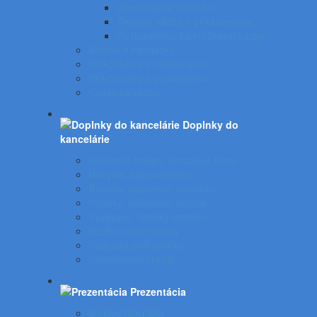
Laminovacia technika
Tepelná väzba a príslušenstvo
Príslušenstvo ku krúžkovej väzbe
Batérie a nabíjačky
Štítkovače a príslušenstvo
Skartovačky a príslušentvo
Kanálová väzba
Doplnky do
kancelárie
Nástenné hodiny, obrazové rámy
Nábytok a príslušenstvo
Rebríky, stupienky, schodíky
Vešiaky, vešiakové stojany
Vysávače, čističky vzduchu
Vozíky, ručné vozíky
Podložky pod stoličku
Kancelárske kreslá
Prezentácia
Stolové flipcharty