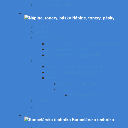
Čistiace prostriedky
Náplne, tonery, pásky
Brother
Samsung
Hewlett - Packard
Pre laserové tlačiarne HP - KOMPATIBIL
Pre laserové tlačiarne HP
Pre atramentové tlačiarne HP
Canon
CANON atramentové tlačiarne
CANON laserové zariadenia
Epson
EPSON atramentové tlačiarne
Pásky
Do písacích strojov
Panasonic
Sharp
Kancelárska technika