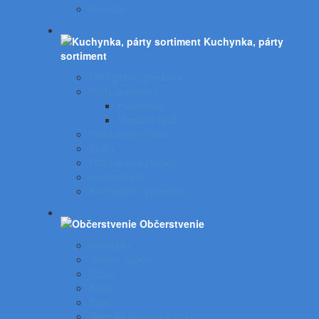
Rohože
Kuchynka, párty
sortiment
EKO gastro produkty
Párty sortiment
Halloween
Plastový riad
Potravinové obaly
Tašky
Potravinové vrecká
Servírovanie
Kuchynské spotrebiče
Občerstvenie
Minerálky
Nealko nápoje
Džúsy
Káva
Čaje
Doplnky ku káve a čaju