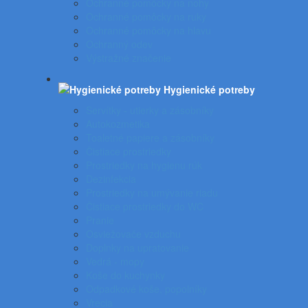
Ochranné pomôcky na nohy
Ochranné pomôcky na ruky
Ochranné pomôcky na hlavu
Ochranný odev
Výstražné značenie
Hygienické potreby
Servítky - utierky a zásobníky
Autokozmetika
Toaletné papiere a zásobníky
Čistiace prostriedky
Prostriedky na hygienu rúk
Dezinfekcia
Prostriedky na umývanie riadu
Čistiace prostriedky do WC
Pranie
Osviežovače vzduchu
Doplnky na upratovanie
Vedrá - mopy
Koše do kuchynky
Odpadkové koše, popolníky
Vrecia