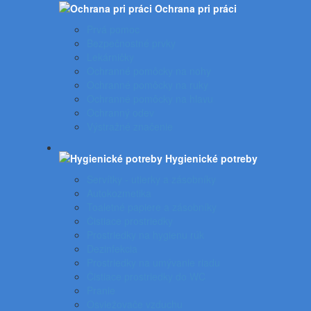
Ochrana pri práci
Prvá pomoc
Bezpečnostné prvky
Lekárničky
Ochranné pomôcky na nohy
Ochranné pomôcky na ruky
Ochranné pomôcky na hlavu
Ochranný odev
Výstražné značenie
Hygienické potreby
Servítky - utierky a zásobníky
Autokozmetika
Toaletné papiere a zásobníky
Čistiace prostriedky
Prostriedky na hygienu rúk
Dezinfekcia
Prostriedky na umývanie riadu
Čistiace prostriedky do WC
Pranie
Osviežovače vzduchu