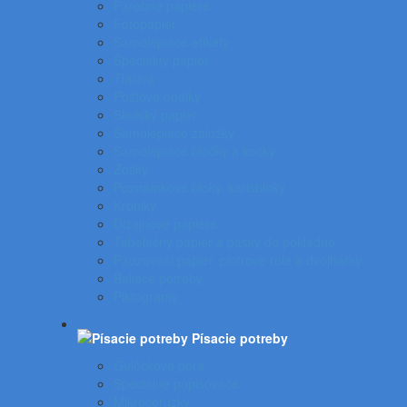
Farebné papiere
Fotopapier
Samolepiace etikety
Špeciálny papier
Tlačivá
Poštové obálky
Školský papier
Samolepiace záložky
Samolepiace bločky a kocky
Zošity
Poznámkové bloky, karisbloky
Kroniky
Dizajnové papiere
Tabelačný papier a pásky do pokladne
Pauzovací papier, plotrové role a dvojhárky
Baliace potreby
Piktogramy
Písacie potreby
Gulôčkové perá
Špeciálne popisovače
Mikroceruzky