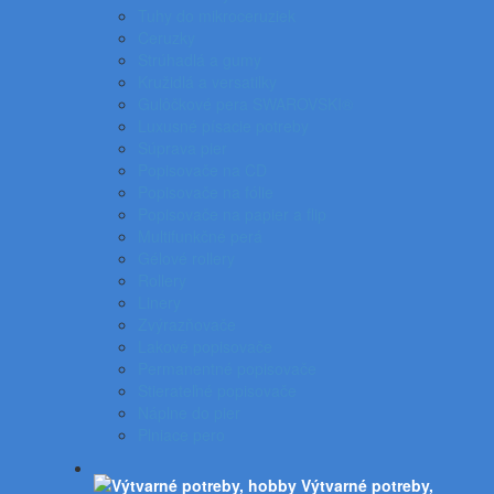
Tuhy do mikroceruziek
Ceruzky
Strúhadlá a gumy
Kružidlá a versatilky
Gulôčkové pera SWAROVSKI®
Luxusné písacie potreby
Súprava pier
Popisovače na CD
Popisovače na fólie
Popisovače na papier a flip
Multifunkčné perá
Gélové rollery
Rollery
Linery
Zvýrazňovače
Lakové popisovače
Permanentné popisovače
Stierateľné popisovače
Náplne do pier
Plniace pero
Výtvarné potreby,