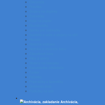
Dierovače
Pravítka
Stojany na doplnky
Zošívačky
Koše na papier
Rozošívačky
Spinky pre zošívačky
Svietidlá a veže a stojany na stôl
Rezače
Rotačné vizitkáre
Nožnice a otvárače listov
Zásuvkové boxy
Klipy a spony
Stojany na časopisy
Kancelárske odkladače
Tacker
Pečiatky
Pripináčiky a špendlíky
Drobnosti stola
Podložky na stôl
Archivácia,