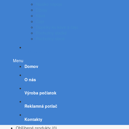
Nealko nápoje
Džúsy
Káva
Čaje
Doplnky ku káve a čaju
Pochutiny sladké
Pochutiny slané
Všetky kategórie
Menu
Domov
O nás
Výroba pečiatok
Reklamná potlač
Kontakty
Obľúbené produkty (0)