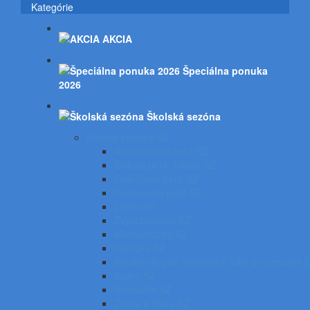
Kategórie
AKCIA
Špeciálna ponuka
2026
Školská sezóna
Písacie potreby SZ
Atramentové perá SZ
Gélové perá, rollery SZ
Guľôčkové perá SZ
Gumovacie perá SZ
Linery SZ
Zvýrazňovače SZ
Mikroceruzky SZ
Ceruzky SZ
Náplne do pier, bombičky, tuhy do ceruziek 
Gumy SZ
Strúhadlá SZ
Zošity a bloky SZ