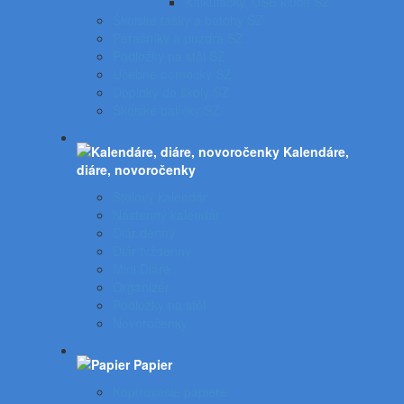
Kalkulačky, USB kľúče SZ
Školské tašky a batohy SZ
Peračníky a puzdrá SZ
Podložky na stôl SZ
Učebné pomôcky SZ
Doplnky do školy SZ
Školské balíčky SZ
Kalendáre,
diáre, novoročenky
Stolový kalendár
Nástenný kalendár
Diár denný
Diár týždenný
Mini Diáre
Organizér
Podložky na stôl
Novoročenky
Papier
Kopírovacie papiere