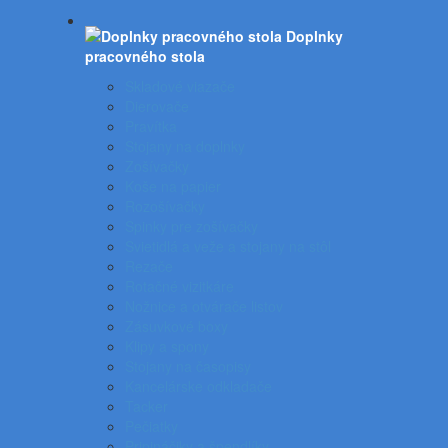
Doplnky
pracovného stola
Skladové viazače
Dierovače
Pravítka
Stojany na doplnky
Zošívačky
Koše na papier
Rozošívačky
Spinky pre zošívačky
Svietidlá a veže a stojany na stôl
Rezače
Rotačné vizitkáre
Nožnice a otvárače listov
Zásuvkové boxy
Klipy a spony
Stojany na časopisy
Kancelárske odkladače
Tacker
Pečiatky
Pripináčiky a špendlíky