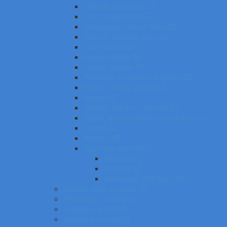
Farbičky, voskovky SZ
Fixky, popisovače SZ
Temperové, olejové farby SZ
Vodové, akrylové farby SZ
Tuše, pierka SZ
Kriedy, pastely SZ
Obrusy, zástery SZ
Plastelíny, modelovacie hmoty SZ
Štetce, poháre, palety SZ
Kufríky SZ
Výkresy, skicáre, náčrtníky SZ
Papier, lepiace bločky, rozraďovače SZ
Lepidlá SZ
Nožnice SZ
Rysovacie potreby SZ
Pravítka SZ
Kružidlá SZ
Kalkulačky, USB kľúče SZ
Školské tašky a batohy SZ
Peračníky a puzdrá SZ
Podložky na stôl SZ
Učebné pomôcky SZ