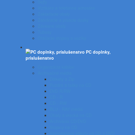
Sejfy
Vizitkáre a telefónne adresáre
Zakladacie obaly
Zatváracie a písacie dosky
Závesné obaly
Tubusy
Otáčacie stojany a vozíky
PC doplnky,
príslušenstvo
Organizácia káblov
Archivačné média
Diskety a Zip
Puzdrá a tašky na CD
DVD R/RW
CD - R
CD - RW
BLU - RAY médiá
Obaly a vrecká na CD
Archivácia CD/DVD
Stojany na CD
Samolepiace etikety na CD a DVD