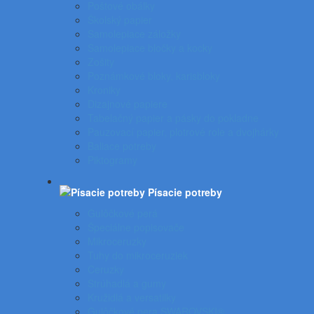
Poštové obálky
Školský papier
Samolepiace záložky
Samolepiace bločky a kocky
Zošity
Poznámkové bloky, karisbloky
Kroniky
Dizajnové papiere
Tabelačný papier a pásky do pokladne
Pauzovací papier, plotrové role a dvojhárky
Baliace potreby
Piktogramy
Písacie potreby
Gulôčkové perá
Špeciálne popisovače
Mikroceruzky
Tuhy do mikroceruziek
Ceruzky
Strúhadlá a gumy
Kružidlá a versatilky
Gulôčkové pera SWAROVSKI®