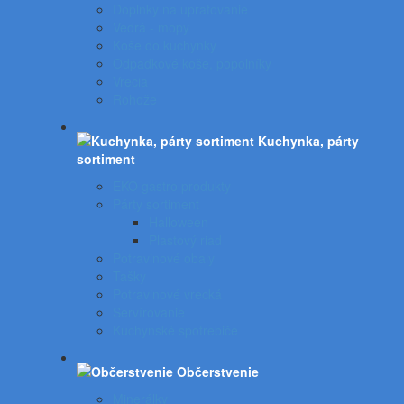
Doplnky na upratovanie
Vedrá - mopy
Koše do kuchynky
Odpadkové koše, popolníky
Vrecia
Rohože
Kuchynka, párty
sortiment
EKO gastro produkty
Párty sortiment
Halloween
Plastový riad
Potravinové obaly
Tašky
Potravinové vrecká
Servírovanie
Kuchynské spotrebiče
Občerstvenie
Minerálky