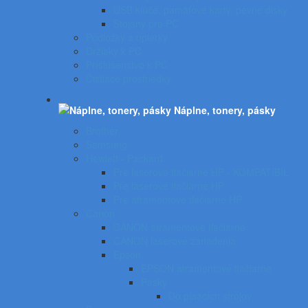
USB kľúče, pamäťové karty, pevné disky
Stojany pre PC
Podložky a opierky
Držiaky k PC
Príslušenstvo k PC
Čistiace prostriedky
Náplne, tonery, pásky
Brother
Samsung
Hewlett - Packard
Pre laserové tlačiarne HP - KOMPATIBIL
Pre laserové tlačiarne HP
Pre atramentové tlačiarne HP
Canon
CANON atramentové tlačiarne
CANON laserové zariadenia
Epson
EPSON atramentové tlačiarne
Pásky
Do písacích strojov