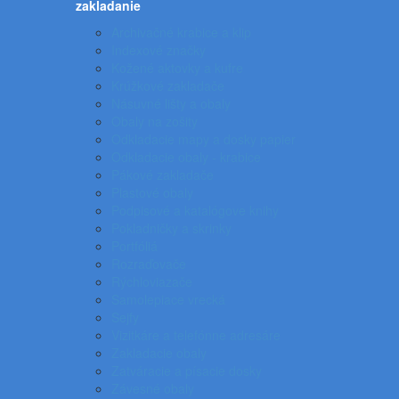
zakladanie
Archivačné krabice a klip
Indexové značky
Kožené aktovky a kufre
Krúžkové zakladače
Násuvné lišty a obaly
Obaly na zošity
Odkladacie mapy a dosky papier
Odkladacie obaly - krabice
Pákové zakladače
Plastové obaly
Podpisové a katalógove knihy
Pokladničky a skrinky
Portfóliá
Rozraďovače
Rýchloviazače
Samolepiace vrecká
Sejfy
Vizitkáre a telefónne adresáre
Zakladacie obaly
Zatváracie a písacie dosky
Závesné obaly