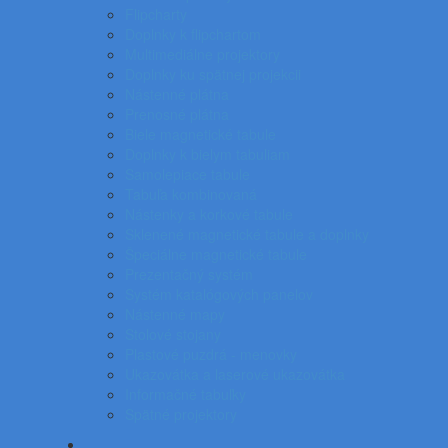
Flipcharty
Doplnky k flipchartom
Multimediálne projektory
Doplnky ku spätnej projekcii
Nástenné plátna
Prenosné plátna
Biele magnetické tabule
Doplnky k bielym tabuliam
Samolepiace tabule
Tabuľa kombinovaná
Nástenky a korkové tabule
Sklenené magnetické tabule a doplnky
Špeciálne magnetické tabule
Prezentačný systém
Systém katalógových panelov
Nástenné mapy
Stolové stojany
Plastové puzdrá - menovky
Ukazovátka a laserové ukazovátka
Informačné tabuľky
Spätné projektory