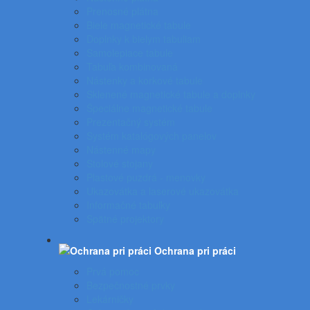
Prenosné plátna
Biele magnetické tabule
Doplnky k bielym tabuliam
Samolepiace tabule
Tabuľa kombinovaná
Nástenky a korkové tabule
Sklenené magnetické tabule a doplnky
Špeciálne magnetické tabule
Prezentačný systém
Systém katalógových panelov
Nástenné mapy
Stolové stojany
Plastové puzdrá - menovky
Ukazovátka a laserové ukazovátka
Informačné tabuľky
Spätné projektory
Ochrana pri práci
Prvá pomoc
Bezpečnostné prvky
Lekárničky