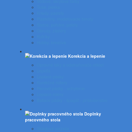
Vodové, akrylové farby
Tuše, pierka
Kriedy, pastely
Plastelíny, modelovacie hmoty
Štetce, poháre, palety
Obrusy, zástery
Kufríky
Hobby, kreatíva
Korekcia a lepenie
Opravné laky a odstraňovače etikiet
Lepidlá
Lepiace pásky
Korekčné rollery
Penové pásky - uchytenie
Lepiace rolery
Baliace pásky - špagát - príslušenstvo
Doplnky
pracovného stola
Skladové viazače