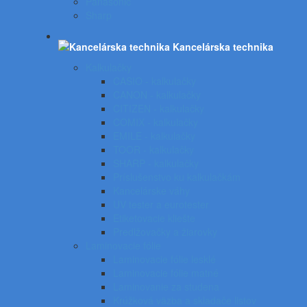
Panasonic
Sharp
Kancelárska technika
Kalkulačky
CASIO - kalkulačky
CANON - kalkulačky
CITIZEN - kalkulačky
COMIX - kalkulačky
EMILE - kalkulačky
TOOR - kalkulačky
SHARP - kalkulačky
Príslušenstvo ku kalkulačkám
Kancelárske váhy
UV tester a eurotester
Etiketovacie kliešte
Predlžovačky a žiarovky
Laminovacie fólie
Laminovacie fólie lesklé
Laminovacie fólie matné
Laminovanie za studena
Krúžková väzba a skladače listov