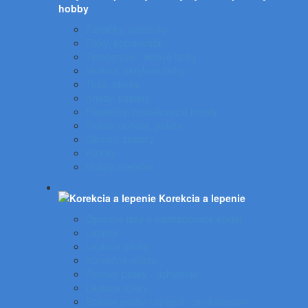
hobby
Farbičky, voskovky
Fixky, popisovače
Temperové, olejové farby
Vodové, akrylové farby
Tuše, pierka
Kriedy, pastely
Plastelíny, modelovacie hmoty
Štetce, poháre, palety
Obrusy, zástery
Kufríky
Hobby, kreatíva
Korekcia a lepenie
Opravné laky a odstraňovače etikiet
Lepidlá
Lepiace pásky
Korekčné rollery
Penové pásky - uchytenie
Lepiace rolery
Baliace pásky - špagát - príslušenstvo