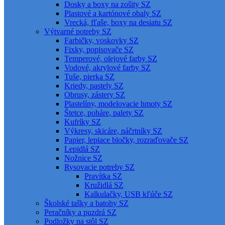
Dosky a boxy na zošity SZ
Plastové a kartónové obaly SZ
Vrecká, fľaše, boxy na desiatu SZ
Výtvarné potreby SZ
Farbičky, voskovky SZ
Fixky, popisovače SZ
Temperové, olejové farby SZ
Vodové, akrylové farby SZ
Tuše, pierka SZ
Kriedy, pastely SZ
Obrusy, zástery SZ
Plastelíny, modelovacie hmoty SZ
Štetce, poháre, palety SZ
Kufríky SZ
Výkresy, skicáre, náčrtníky SZ
Papier, lepiace bločky, rozraďovače SZ
Lepidlá SZ
Nožnice SZ
Rysovacie potreby SZ
Pravítka SZ
Kružidlá SZ
Kalkulačky, USB kľúče SZ
Školské tašky a batohy SZ
Peračníky a puzdrá SZ
Podložky na stôl SZ