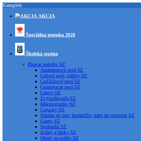
Kategórie
AKCIA
Špeciálna ponuka 2026
Školská sezóna
Písacie potreby SZ
Atramentové perá SZ
Gélové perá, rollery SZ
Guľôčkové perá SZ
Gumovacie perá SZ
Linery SZ
Zvýrazňovače SZ
Mikroceruzky SZ
Ceruzky SZ
Náplne do pier, bombičky, tuhy do ceruziek SZ
Gumy SZ
Strúhadlá SZ
Zošity a bloky SZ
Obaly na zošity SZ