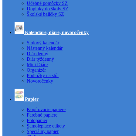
Učebné pomôcky SZ
Doplnky do školy SZ
Školské balíčky SZ
Kalendáre, diáre, novoročenky
Stolový kalendár
Nástenný kalendár
Diár denný
Diár týždenný
Mini Diáre
Organizér
Podložky na stôl
Novoročenky
Papier
Kopírovacie papiere
Farebné papiere
Fotopapier
Samolepiace etikety
Špeciálny papier