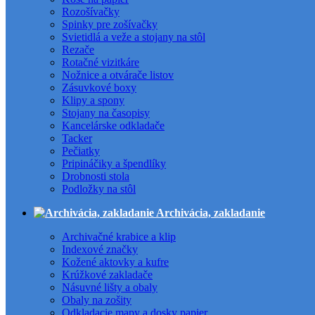
Rozošívačky
Spinky pre zošívačky
Svietidlá a veže a stojany na stôl
Rezače
Rotačné vizitkáre
Nožnice a otvárače listov
Zásuvkové boxy
Klipy a spony
Stojany na časopisy
Kancelárske odkladače
Tacker
Pečiatky
Pripináčiky a špendlíky
Drobnosti stola
Podložky na stôl
Archivácia, zakladanie
Archivačné krabice a klip
Indexové značky
Kožené aktovky a kufre
Krúžkové zakladače
Násuvné lišty a obaly
Obaly na zošity
Odkladacie mapy a dosky papier