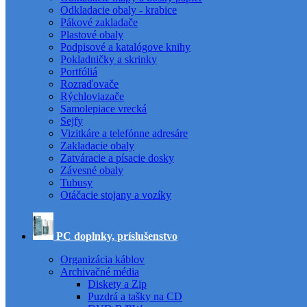
Odkladacie obaly - krabice
Pákové zakladače
Plastové obaly
Podpisové a katalógove knihy
Pokladničky a skrinky
Portfóliá
Rozraďovače
Rýchloviazače
Samolepiace vrecká
Sejfy
Vizitkáre a telefónne adresáre
Zakladacie obaly
Zatváracie a písacie dosky
Závesné obaly
Tubusy
Otáčacie stojany a vozíky
PC doplnky, príslušenstvo
Organizácia káblov
Archivačné média
Diskety a Zip
Puzdrá a tašky na CD