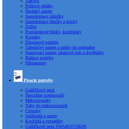
Tlačivá
Poštové obálky
Školský papier
Samolepiace záložky
Samolepiace bločky a kocky
Zošity
Poznámkové bloky, karisbloky
Kroniky
Dizajnové papiere
Tabelačný papier a pásky do pokladne
Pauzovací papier, plotrové role a dvojhárky
Baliace potreby
Piktogramy
Písacie potreby
Gulôčkové perá
Špeciálne popisovače
Mikroceruzky
Tuhy do mikroceruziek
Ceruzky
Strúhadlá a gumy
Kružidlá a versatilky
Gulôčkové pera SWAROVSKI®