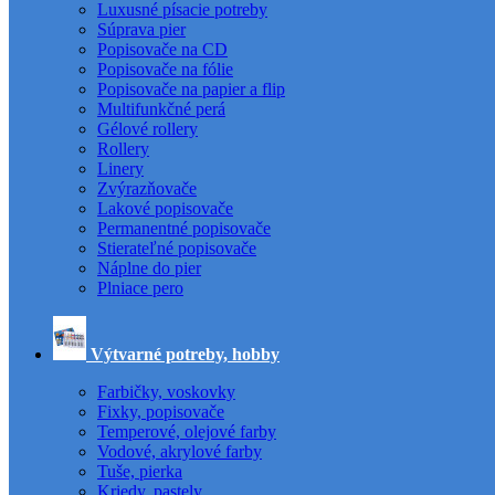
Luxusné písacie potreby
Súprava pier
Popisovače na CD
Popisovače na fólie
Popisovače na papier a flip
Multifunkčné perá
Gélové rollery
Rollery
Linery
Zvýrazňovače
Lakové popisovače
Permanentné popisovače
Stierateľné popisovače
Náplne do pier
Plniace pero
Výtvarné potreby, hobby
Farbičky, voskovky
Fixky, popisovače
Temperové, olejové farby
Vodové, akrylové farby
Tuše, pierka
Kriedy, pastely