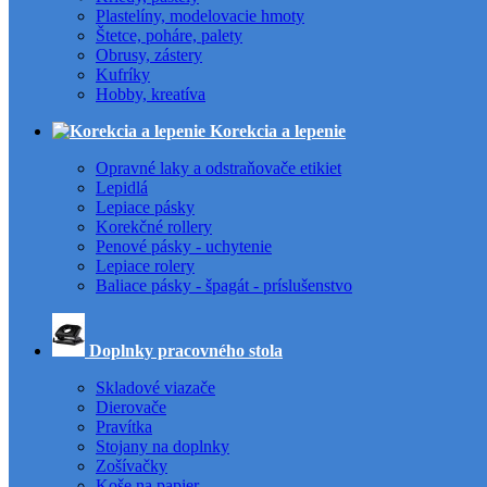
Plastelíny, modelovacie hmoty
Štetce, poháre, palety
Obrusy, zástery
Kufríky
Hobby, kreatíva
Korekcia a lepenie
Opravné laky a odstraňovače etikiet
Lepidlá
Lepiace pásky
Korekčné rollery
Penové pásky - uchytenie
Lepiace rolery
Baliace pásky - špagát - príslušenstvo
Doplnky pracovného stola
Skladové viazače
Dierovače
Pravítka
Stojany na doplnky
Zošívačky
Koše na papier