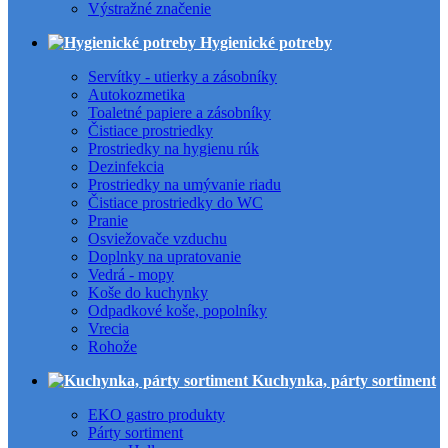
Výstražné značenie
Hygienické potreby
Servítky - utierky a zásobníky
Autokozmetika
Toaletné papiere a zásobníky
Čistiace prostriedky
Prostriedky na hygienu rúk
Dezinfekcia
Prostriedky na umývanie riadu
Čistiace prostriedky do WC
Pranie
Osviežovače vzduchu
Doplnky na upratovanie
Vedrá - mopy
Koše do kuchynky
Odpadkové koše, popolníky
Vrecia
Rohože
Kuchynka, párty sortiment
EKO gastro produkty
Párty sortiment