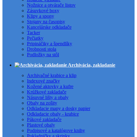
Nožnice a otvárače listov
Zásuvkové boxy
Klipy a spony
Stojany na časopisy
Kancelárske odkladače
Tacker
Pečiatky
Pripináčiky a špendlíky
Drobnosti stola
Podložky na stôl
Archivácia, zakladanie
Archivačné krabice a klip
Indexové značky
Kožené aktovky a kufre
Krúžkové zakladače
Násuvné lišty a obaly
Obaly na zošity
Odkladacie mapy a dosky papier
Odkladacie obaly - krabice
Pákové zakladače
Plastové obaly
Podpisové a katalógove knihy
Pokladničky a skrinky