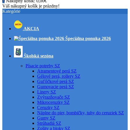
0
Nákupný košík:
0,00€
Váš nákupný košík je prázdny!
Kategórie
AKCIA
Špeciálna ponuka 2026
Školská sezóna
Písacie potreby SZ
Atramentové perá SZ
Gélové perá, rollery SZ
Guľôčkové perá SZ
Gumovacie perá SZ
Linery SZ
Zvýrazňovače SZ
Mikroceruzky SZ
Ceruzky SZ
Náplne do pier, bombičky, tuhy do ceruziek SZ
Gumy SZ
Strúhadlá SZ
Zošity a bloky SZ