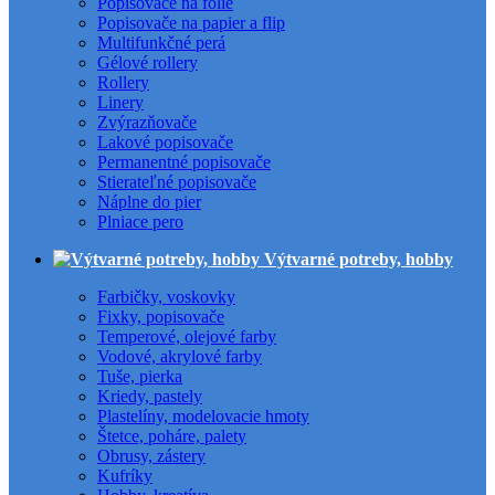
Popisovače na fólie
Popisovače na papier a flip
Multifunkčné perá
Gélové rollery
Rollery
Linery
Zvýrazňovače
Lakové popisovače
Permanentné popisovače
Stierateľné popisovače
Náplne do pier
Plniace pero
Výtvarné potreby, hobby
Farbičky, voskovky
Fixky, popisovače
Temperové, olejové farby
Vodové, akrylové farby
Tuše, pierka
Kriedy, pastely
Plastelíny, modelovacie hmoty
Štetce, poháre, palety
Obrusy, zástery
Kufríky