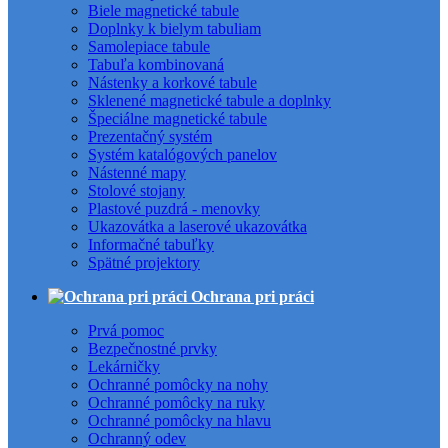
Biele magnetické tabule
Doplnky k bielym tabuliam
Samolepiace tabule
Tabuľa kombinovaná
Nástenky a korkové tabule
Sklenené magnetické tabule a doplnky
Špeciálne magnetické tabule
Prezentačný systém
Systém katalógových panelov
Nástenné mapy
Stolové stojany
Plastové puzdrá - menovky
Ukazovátka a laserové ukazovátka
Informačné tabuľky
Spätné projektory
Ochrana pri práci
Prvá pomoc
Bezpečnostné prvky
Lekárničky
Ochranné pomôcky na nohy
Ochranné pomôcky na ruky
Ochranné pomôcky na hlavu
Ochranný odev