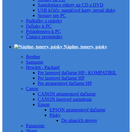
Samolepiace etikety na CD a DVD
USB kľúče, pamäťové karty, pevné disky
Stojany pre PC
Podložky a opierky
Držiaky k PC
Príslušenstvo k PC
Čistiace prostriedky
Náplne, tonery, pásky
Brother
Samsung
Hewlett - Packard
Pre laserové tlačiarne HP - KOMPATIBIL
Pre laserové tlačiarne HP
Pre atramentové tlačiarne HP
Canon
CANON atramentové tlačiarne
CANON laserové zariadenia
Epson
EPSON atramentové tlačiarne
Pásky
Do písacích strojov
Panasonic
Sharp