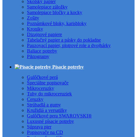
Školský papier
Samolepiace záložky
Samolepiace bločky a kocky
Zošity
Poznámkové bloky, karisbloky
Kroniky
Dizajnové papiere
Tabelačný papier a pásky do pokladne
Pauzovací papier, plotrové role a dvojhárky
Baliace potreby
Piktogramy
Písacie potreby
Gulôčkové perá
Špeciálne popisovače
Mikroceruzky
Tuhy do mikroceruziek
Ceruzky
Strúhadlá a gumy
Kružidlá a versatilky
Gulôčkové pera SWAROVSKI®
Luxusné písacie potreby
Súprava pier
Popisovače na CD