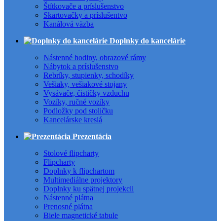
Štítkovače a príslušenstvo
Skartovačky a príslušentvo
Kanálová väzba
Doplnky do kancelárie
Nástenné hodiny, obrazové rámy
Nábytok a príslušenstvo
Rebríky, stupienky, schodíky
Vešiaky, vešiakové stojany
Vysávače, čističky vzduchu
Vozíky, ručné vozíky
Podložky pod stoličku
Kancelárske kreslá
Prezentácia
Stolové flipcharty
Flipcharty
Doplnky k flipchartom
Multimediálne projektory
Doplnky ku spätnej projekcii
Nástenné plátna
Prenosné plátna
Biele magnetické tabule