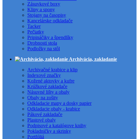
Zásuvkové boxy
Klipy a spony
Stojany na časopisy
Kancelárske odkladače
Tacker
Pečiatky
Pripináčiky a špendlíky
Drobnosti stola
Podložky na stôl
Archivácia, zakladanie
Archivačné krabice a klip
Indexové značky
Kožené aktovky a kufre
Krúžkové zakladače
Násuvné lišty a obaly
Obaly na zošity
Odkladacie mapy a dosky papier
Odkladacie obaly - krabice
Pákové zakladače
Plastové obaly
Podpisové a katalógove knihy
Pokladničky a skrinky
Portfóliá