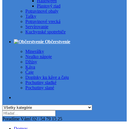
Halloween
Plastový riad
Potravinové obaly
Tašky
Potravinové vrecká
Servírovanie
Kuchynské spotrebiče
Občerstvenie
Minerálky
Nealko nápoje
Džúsy
Káva
Čaje
Doplnky ku káve a čaju
Pochutiny sladké
Pochutiny slané
Všetky kategórie
Poradíme Vám!
02 / 54 79 15 25
Domov