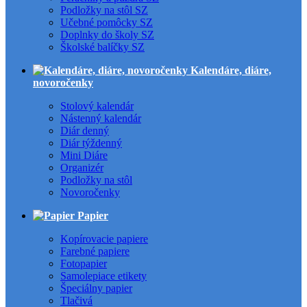
Podložky na stôl SZ
Učebné pomôcky SZ
Doplnky do školy SZ
Školské balíčky SZ
Kalendáre, diáre,
novoročenky
Stolový kalendár
Nástenný kalendár
Diár denný
Diár týždenný
Mini Diáre
Organizér
Podložky na stôl
Novoročenky
Papier
Kopírovacie papiere
Farebné papiere
Fotopapier
Samolepiace etikety
Špeciálny papier
Tlačivá