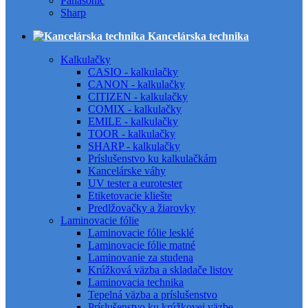
Panasonic
Sharp
Kancelárska technika
Kalkulačky
CASIO - kalkulačky
CANON - kalkulačky
CITIZEN - kalkulačky
COMIX - kalkulačky
EMILE - kalkulačky
TOOR - kalkulačky
SHARP - kalkulačky
Príslušenstvo ku kalkulačkám
Kancelárske váhy
UV tester a eurotester
Etiketovacie kliešte
Predlžovačky a žiarovky
Laminovacie fólie
Laminovacie fólie lesklé
Laminovacie fólie matné
Laminovanie za studena
Krúžková väzba a skladače listov
Laminovacia technika
Tepelná väzba a príslušenstvo
Príslušenstvo ku krúžkovej väzbe