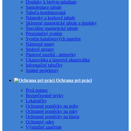
Doplnky k bielym tabuliam
Samolepiace tabule
Tabuľa kombinovaná
Nástenky a korkové tabule
Sklenené magnetické tabule a doplnky
Špeciálne magnetické tabule
Prezentačný systém
Systém katalógových panelov
Nástenné mapy
Stolové stojany
Plastové puzdrá - menovky
Ukazovátka a laserové ukazovátka
Informačné tabuľky
Spätné projektory
Ochrana pri práci
Prvá pomoc
Bezpečnostné prvky
Lekárničky
Ochranné pomôcky na nohy
Ochranné pomôcky na ruky
Ochranné pomôcky na hlavu
Ochranný odev
Výstražné značenie