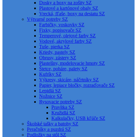
Dosky a boxy na zošity SZ
Plastové a kartónové obaly SZ
Vrecká, fľaše, boxy na desiatu SZ
Výtvarné potreby SZ
Farbičky, voskovky SZ
Fixky, popisovače SZ
Temperové, olejové farby SZ
Vodové, akrylové farby SZ
Tuše, pierka SZ
Kriedy, pastely SZ
Obrusy, zástery SZ
Plastelíny, modelovacie hmoty SZ
Štetce, poháre, palety SZ
Kufríky SZ
Výkresy, skicáre, náčrtníky SZ
Papier, lepiace bločky, rozraďovače SZ
Lepidlá SZ
Nožnice SZ
Rysovacie potreby SZ
Pravítka SZ
Kružidlá SZ
Kalkulačky, USB kľúče SZ
Školské tašky a batohy SZ
Peračníky a puzdrá SZ
Podložky na stôl SZ