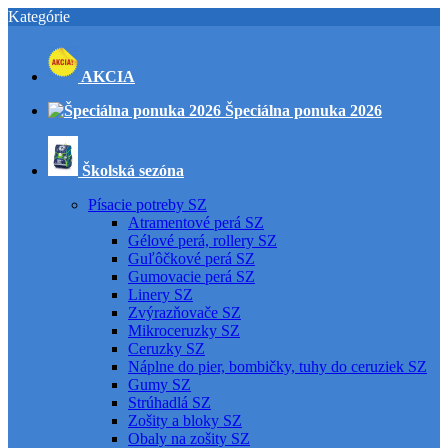
Kategórie
AKCIA
Špeciálna ponuka 2026
Školská sezóna
Písacie potreby SZ
Atramentové perá SZ
Gélové perá, rollery SZ
Guľôčkové perá SZ
Gumovacie perá SZ
Linery SZ
Zvýrazňovače SZ
Mikroceruzky SZ
Ceruzky SZ
Náplne do pier, bombičky, tuhy do ceruziek SZ
Gumy SZ
Strúhadlá SZ
Zošity a bloky SZ
Obaly na zošity SZ