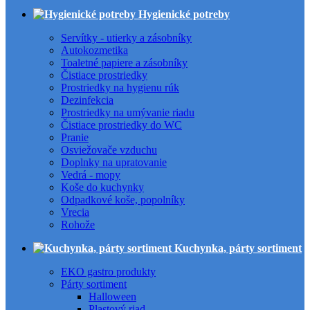
Hygienické potreby
Servítky - utierky a zásobníky
Autokozmetika
Toaletné papiere a zásobníky
Čistiace prostriedky
Prostriedky na hygienu rúk
Dezinfekcia
Prostriedky na umývanie riadu
Čistiace prostriedky do WC
Pranie
Osviežovače vzduchu
Doplnky na upratovanie
Vedrá - mopy
Koše do kuchynky
Odpadkové koše, popolníky
Vrecia
Rohože
Kuchynka, párty sortiment
EKO gastro produkty
Párty sortiment
Halloween
Plastový riad