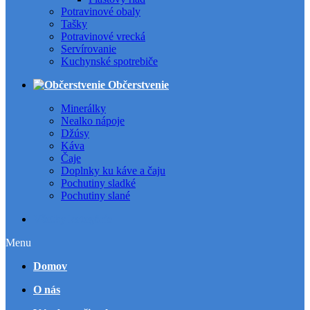
Potravinové obaly
Tašky
Potravinové vrecká
Servírovanie
Kuchynské spotrebiče
Občerstvenie
Minerálky
Nealko nápoje
Džúsy
Káva
Čaje
Doplnky ku káve a čaju
Pochutiny sladké
Pochutiny slané
Všetky kategórie
Menu
Domov
O nás