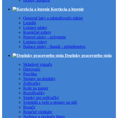
Hobby, kreatíva
Korekcia a lepenie
Opravné laky a odstraňovače etikiet
Lepidlá
Lepiace pásky
Korekčné rollery
Penové pásky - uchytenie
Lepiace rolery
Baliace pásky - špagát - príslušenstvo
Doplnky pracovného stola
Skladové viazače
Dierovače
Pravítka
Stojany na doplnky
Zošívačky
Koše na papier
Rozošívačky
Spinky pre zošívačky
Svietidlá a veže a stojany na stôl
Rezače
Rotačné vizitkáre
Nožnice a otvárače listov