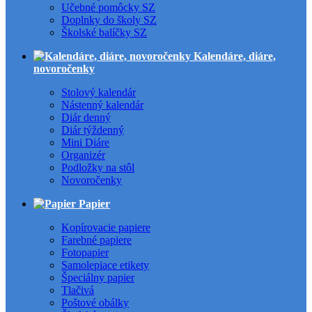
Učebné pomôcky SZ
Doplnky do školy SZ
Školské balíčky SZ
Kalendáre, diáre,
novoročenky
Stolový kalendár
Nástenný kalendár
Diár denný
Diár týždenný
Mini Diáre
Organizér
Podložky na stôl
Novoročenky
Papier
Kopírovacie papiere
Farebné papiere
Fotopapier
Samolepiace etikety
Špeciálny papier
Tlačivá
Poštové obálky