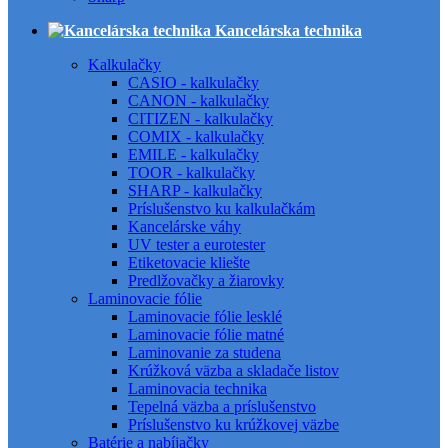
Kancelárska technika
Kalkulačky
CASIO - kalkulačky
CANON - kalkulačky
CITIZEN - kalkulačky
COMIX - kalkulačky
EMILE - kalkulačky
TOOR - kalkulačky
SHARP - kalkulačky
Príslušenstvo ku kalkulačkám
Kancelárske váhy
UV tester a eurotester
Etiketovacie kliešte
Predlžovačky a žiarovky
Laminovacie fólie
Laminovacie fólie lesklé
Laminovacie fólie matné
Laminovanie za studena
Krúžková väzba a skladače listov
Laminovacia technika
Tepelná väzba a príslušenstvo
Príslušenstvo ku krúžkovej väzbe
Batérie a nabíjačky