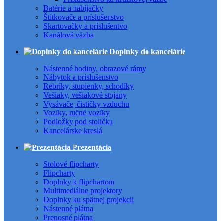
Batérie a nabíjačky
Štítkovače a príslušenstvo
Skartovačky a príslušentvo
Kanálová väzba
Doplnky do kancelárie
Nástenné hodiny, obrazové rámy
Nábytok a príslušenstvo
Rebríky, stupienky, schodíky
Vešiaky, vešiakové stojany
Vysávače, čističky vzduchu
Vozíky, ručné vozíky
Podložky pod stoličku
Kancelárske kreslá
Prezentácia
Stolové flipcharty
Flipcharty
Doplnky k flipchartom
Multimediálne projektory
Doplnky ku spätnej projekcii
Nástenné plátna
Prenosné plátna