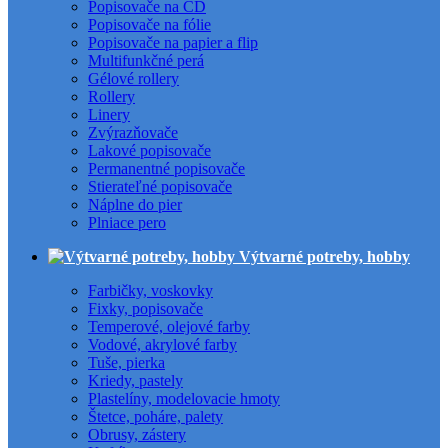
Popisovače na CD
Popisovače na fólie
Popisovače na papier a flip
Multifunkčné perá
Gélové rollery
Rollery
Linery
Zvýrazňovače
Lakové popisovače
Permanentné popisovače
Stierateľné popisovače
Náplne do pier
Plniace pero
Výtvarné potreby, hobby
Farbičky, voskovky
Fixky, popisovače
Temperové, olejové farby
Vodové, akrylové farby
Tuše, pierka
Kriedy, pastely
Plastelíny, modelovacie hmoty
Štetce, poháre, palety
Obrusy, zástery