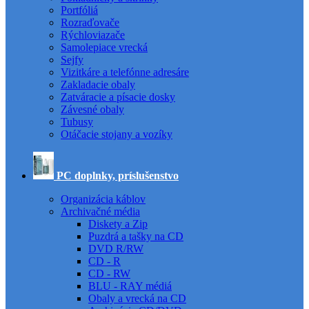
Portfóliá
Rozraďovače
Rýchloviazače
Samolepiace vrecká
Sejfy
Vizitkáre a telefónne adresáre
Zakladacie obaly
Zatváracie a písacie dosky
Závesné obaly
Tubusy
Otáčacie stojany a vozíky
PC doplnky, príslušenstvo
Organizácia káblov
Archivačné média
Diskety a Zip
Puzdrá a tašky na CD
DVD R/RW
CD - R
CD - RW
BLU - RAY médiá
Obaly a vrecká na CD