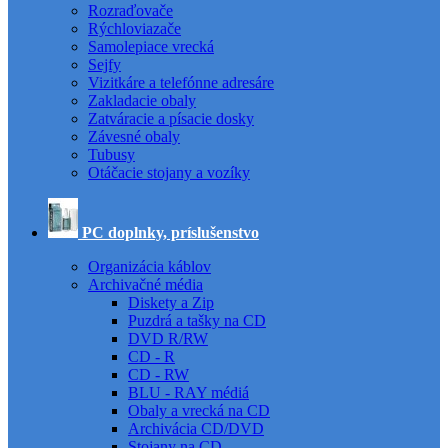
Rozraďovače
Rýchloviazače
Samolepiace vrecká
Sejfy
Vizitkáre a telefónne adresáre
Zakladacie obaly
Zatváracie a písacie dosky
Závesné obaly
Tubusy
Otáčacie stojany a vozíky
PC doplnky, príslušenstvo
Organizácia káblov
Archivačné média
Diskety a Zip
Puzdrá a tašky na CD
DVD R/RW
CD - R
CD - RW
BLU - RAY médiá
Obaly a vrecká na CD
Archivácia CD/DVD
Stojany na CD