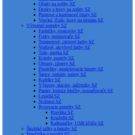
Obaly na zošity SZ
Dosky a boxy na zošity SZ
Plastové a kartónové obaly SZ
Vrecká, fľaše, boxy na desiatu SZ
Výtvarné potreby SZ
Farbičky, voskovky SZ
Fixky, popisovače SZ
Temperové, olejové farby SZ
Vodové, akrylové farby SZ
Tuše, pierka SZ
Kriedy, pastely SZ
Obrusy, zástery SZ
Plastelíny, modelovacie hmoty SZ
Štetce, poháre, palety SZ
Kufríky SZ
Výkresy, skicáre, náčrtníky SZ
Papier, lepiace bločky, rozraďovače SZ
Lepidlá SZ
Nožnice SZ
Rysovacie potreby SZ
Pravítka SZ
Kružidlá SZ
Kalkulačky, USB kľúče SZ
Školské tašky a batohy SZ
Peračníky a puzdrá SZ