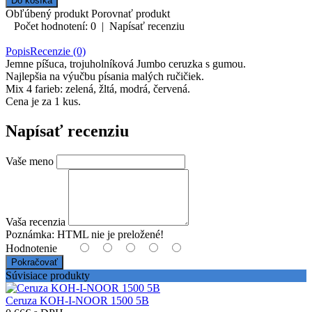
Obľúbený produkt
Porovnať produkt
Počet hodnotení: 0
|
Napísať recenziu
Popis
Recenzie (0)
Jemne píšuca, trojuholníková Jumbo ceruzka s gumou.
Najlepšia na výučbu písania malých ručičiek.
Mix 4 farieb: zelená, žltá, modrá, červená.
Cena je za 1 kus.
Napísať recenziu
Vaše meno
Vaša recenzia
Poznámka:
HTML nie je preložené!
Hodnotenie
Pokračovať
Súvisiace produkty
Ceruza KOH-I-NOOR 1500 5B