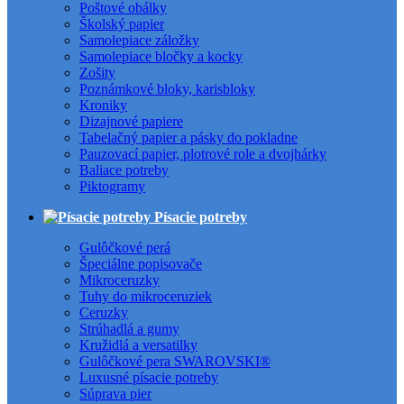
Poštové obálky
Školský papier
Samolepiace záložky
Samolepiace bločky a kocky
Zošity
Poznámkové bloky, karisbloky
Kroniky
Dizajnové papiere
Tabelačný papier a pásky do pokladne
Pauzovací papier, plotrové role a dvojhárky
Baliace potreby
Piktogramy
Písacie potreby
Gulôčkové perá
Špeciálne popisovače
Mikroceruzky
Tuhy do mikroceruziek
Ceruzky
Strúhadlá a gumy
Kružidlá a versatilky
Gulôčkové pera SWAROVSKI®
Luxusné písacie potreby
Súprava pier