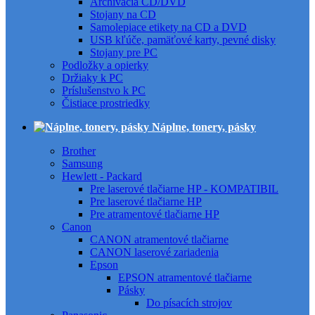
Archivácia CD/DVD
Stojany na CD
Samolepiace etikety na CD a DVD
USB kľúče, pamäťové karty, pevné disky
Stojany pre PC
Podložky a opierky
Držiaky k PC
Príslušenstvo k PC
Čistiace prostriedky
Náplne, tonery, pásky
Brother
Samsung
Hewlett - Packard
Pre laserové tlačiarne HP - KOMPATIBIL
Pre laserové tlačiarne HP
Pre atramentové tlačiarne HP
Canon
CANON atramentové tlačiarne
CANON laserové zariadenia
Epson
EPSON atramentové tlačiarne
Pásky
Do písacích strojov