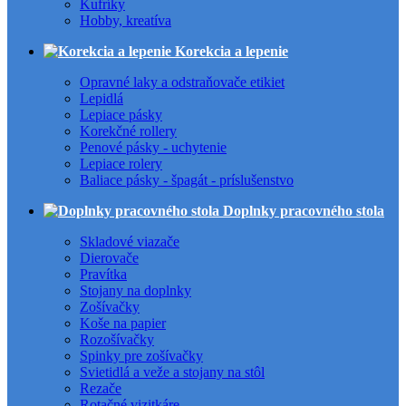
Kufríky
Hobby, kreatíva
Korekcia a lepenie
Opravné laky a odstraňovače etikiet
Lepidlá
Lepiace pásky
Korekčné rollery
Penové pásky - uchytenie
Lepiace rolery
Baliace pásky - špagát - príslušenstvo
Doplnky pracovného stola
Skladové viazače
Dierovače
Pravítka
Stojany na doplnky
Zošívačky
Koše na papier
Rozošívačky
Spinky pre zošívačky
Svietidlá a veže a stojany na stôl
Rezače
Rotačné vizitkáre