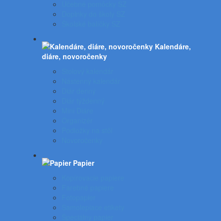
Učebné pomôcky SZ
Doplnky do školy SZ
Školské balíčky SZ
Kalendáre,
diáre, novoročenky
Stolový kalendár
Nástenný kalendár
Diár denný
Diár týždenný
Mini Diáre
Organizér
Podložky na stôl
Novoročenky
Papier
Kopírovacie papiere
Farebné papiere
Fotopapier
Samolepiace etikety
Špeciálny papier