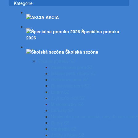
Kategórie
AKCIA
Špeciálna ponuka
2026
Školská sezóna
Písacie potreby SZ
Atramentové perá SZ
Gélové perá, rollery SZ
Guľôčkové perá SZ
Gumovacie perá SZ
Linery SZ
Zvýrazňovače SZ
Mikroceruzky SZ
Ceruzky SZ
Náplne do pier, bombičky, tuhy do ceruziek 
Gumy SZ
Strúhadlá SZ
Zošity a bloky SZ