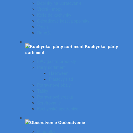
Doplnky na upratovanie
Vedrá - mopy
Koše do kuchynky
Odpadkové koše, popolníky
Vrecia
Rohože
Kuchynka, párty
sortiment
EKO gastro produkty
Párty sortiment
Halloween
Plastový riad
Potravinové obaly
Tašky
Potravinové vrecká
Servírovanie
Kuchynské spotrebiče
Občerstvenie
Minerálky