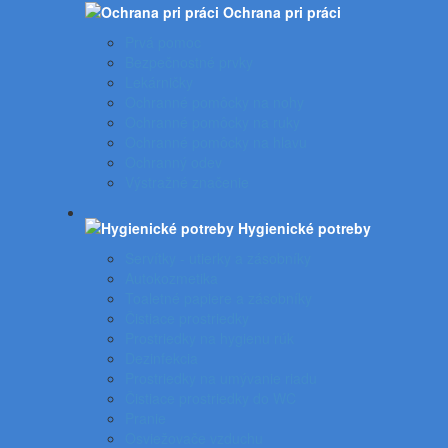
Ochrana pri práci
Prvá pomoc
Bezpečnostné prvky
Lekárničky
Ochranné pomôcky na nohy
Ochranné pomôcky na ruky
Ochranné pomôcky na hlavu
Ochranný odev
Výstražné značenie
Hygienické potreby
Servítky - utierky a zásobníky
Autokozmetika
Toaletné papiere a zásobníky
Čistiace prostriedky
Prostriedky na hygienu rúk
Dezinfekcia
Prostriedky na umývanie riadu
Čistiace prostriedky do WC
Pranie
Osviežovače vzduchu