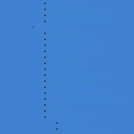
Obaly na zošity SZ
Dosky a boxy na zošity SZ
Plastové a kartónové obaly SZ
Vrecká, fľaše, boxy na desiatu SZ
Výtvarné potreby SZ
Farbičky, voskovky SZ
Fixky, popisovače SZ
Temperové, olejové farby SZ
Vodové, akrylové farby SZ
Tuše, pierka SZ
Kriedy, pastely SZ
Obrusy, zástery SZ
Plastelíny, modelovacie hmoty SZ
Štetce, poháre, palety SZ
Kufríky SZ
Výkresy, skicáre, náčrtníky SZ
Papier, lepiace bločky, rozraďovače SZ
Lepidlá SZ
Nožnice SZ
Rysovacie potreby SZ
Pravítka SZ
Kružidlá SZ