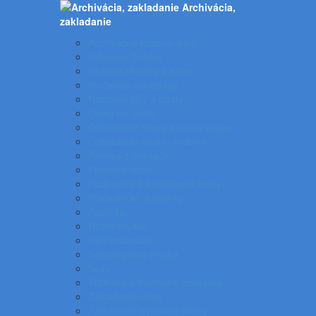
Archivácia,
zakladanie
Archivačné krabice a klip
Indexové značky
Kožené aktovky a kufre
Krúžkové zakladače
Násuvné lišty a obaly
Obaly na zošity
Odkladacie mapy a dosky papier
Odkladacie obaly - krabice
Pákové zakladače
Plastové obaly
Podpisové a katalógove knihy
Pokladničky a skrinky
Portfóliá
Rozraďovače
Rýchloviazače
Samolepiace vrecká
Sejfy
Vizitkáre a telefónne adresáre
Zakladacie obaly
Zatváracie a písacie dosky