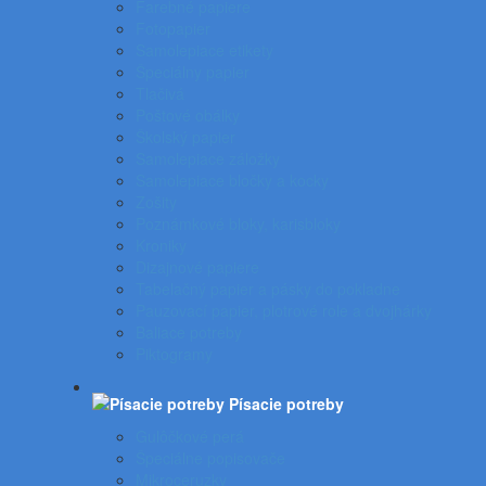
Farebné papiere
Fotopapier
Samolepiace etikety
Špeciálny papier
Tlačivá
Poštové obálky
Školský papier
Samolepiace záložky
Samolepiace bločky a kocky
Zošity
Poznámkové bloky, karisbloky
Kroniky
Dizajnové papiere
Tabelačný papier a pásky do pokladne
Pauzovací papier, plotrové role a dvojhárky
Baliace potreby
Piktogramy
Písacie potreby
Gulôčkové perá
Špeciálne popisovače
Mikroceruzky