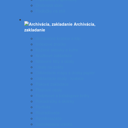
Drobnosti stola
Podložky na stôl
Archivácia,
zakladanie
Archivačné krabice a klip
Indexové značky
Kožené aktovky a kufre
Krúžkové zakladače
Násuvné lišty a obaly
Obaly na zošity
Odkladacie mapy a dosky papier
Odkladacie obaly - krabice
Pákové zakladače
Plastové obaly
Podpisové a katalógove knihy
Pokladničky a skrinky
Portfóliá
Rozraďovače
Rýchloviazače
Samolepiace vrecká