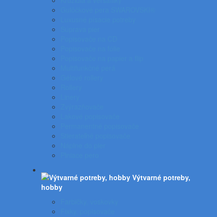
Kružidlá a versatilky
Gulôčkové pera SWAROVSKI®
Luxusné písacie potreby
Súprava pier
Popisovače na CD
Popisovače na fólie
Popisovače na papier a flip
Multifunkčné perá
Gélové rollery
Rollery
Linery
Zvýrazňovače
Lakové popisovače
Permanentné popisovače
Stierateľné popisovače
Náplne do pier
Plniace pero
Výtvarné potreby,
hobby
Farbičky, voskovky
Fixky, popisovače