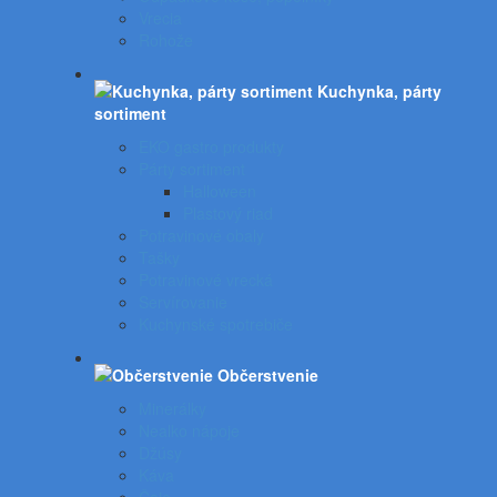
Vrecia
Rohože
Kuchynka, párty
sortiment
EKO gastro produkty
Párty sortiment
Halloween
Plastový riad
Potravinové obaly
Tašky
Potravinové vrecká
Servírovanie
Kuchynské spotrebiče
Občerstvenie
Minerálky
Nealko nápoje
Džúsy
Káva