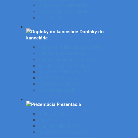
Štítkovače a príslušenstvo
Skartovačky a príslušentvo
Kanálová väzba
Doplnky do
kancelárie
Nástenné hodiny, obrazové rámy
Nábytok a príslušenstvo
Rebríky, stupienky, schodíky
Vešiaky, vešiakové stojany
Vysávače, čističky vzduchu
Vozíky, ručné vozíky
Podložky pod stoličku
Kancelárske kreslá
Prezentácia
Stolové flipcharty
Flipcharty
Doplnky k flipchartom
Multimediálne projektory