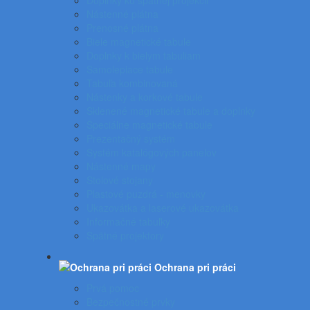
Doplnky ku spätnej projekcii
Nástenné plátna
Prenosné plátna
Biele magnetické tabule
Doplnky k bielym tabuliam
Samolepiace tabule
Tabuľa kombinovaná
Nástenky a korkové tabule
Sklenené magnetické tabule a doplnky
Špeciálne magnetické tabule
Prezentačný systém
Systém katalógových panelov
Nástenné mapy
Stolové stojany
Plastové puzdrá - menovky
Ukazovátka a laserové ukazovátka
Informačné tabuľky
Spätné projektory
Ochrana pri práci
Prvá pomoc
Bezpečnostné prvky