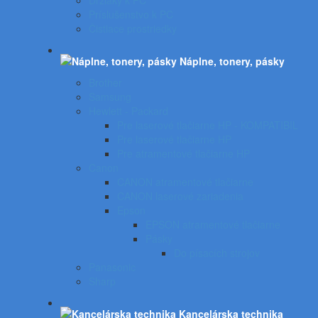
Držiaky k PC
Príslušenstvo k PC
Čistiace prostriedky
Náplne, tonery, pásky
Brother
Samsung
Hewlett - Packard
Pre laserové tlačiarne HP - KOMPATIBIL
Pre laserové tlačiarne HP
Pre atramentové tlačiarne HP
Canon
CANON atramentové tlačiarne
CANON laserové zariadenia
Epson
EPSON atramentové tlačiarne
Pásky
Do písacích strojov
Panasonic
Sharp
Kancelárska technika