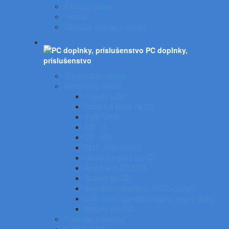
Závesné obaly
Tubusy
Otáčacie stojany a vozíky
PC doplnky,
príslušenstvo
Organizácia káblov
Archivačné média
Diskety a Zip
Puzdrá a tašky na CD
DVD R/RW
CD - R
CD - RW
BLU - RAY médiá
Obaly a vrecká na CD
Archivácia CD/DVD
Stojany na CD
Samolepiace etikety na CD a DVD
USB kľúče, pamäťové karty, pevné disky
Stojany pre PC
Podložky a opierky