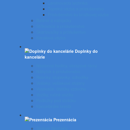
Laminovacia technika
Tepelná väzba a príslušenstvo
Príslušenstvo ku krúžkovej väzbe
Batérie a nabíjačky
Štítkovače a príslušenstvo
Skartovačky a príslušentvo
Kanálová väzba
Doplnky do
kancelárie
Nástenné hodiny, obrazové rámy
Nábytok a príslušenstvo
Rebríky, stupienky, schodíky
Vešiaky, vešiakové stojany
Vysávače, čističky vzduchu
Vozíky, ručné vozíky
Podložky pod stoličku
Kancelárske kreslá
Prezentácia
Stolové flipcharty