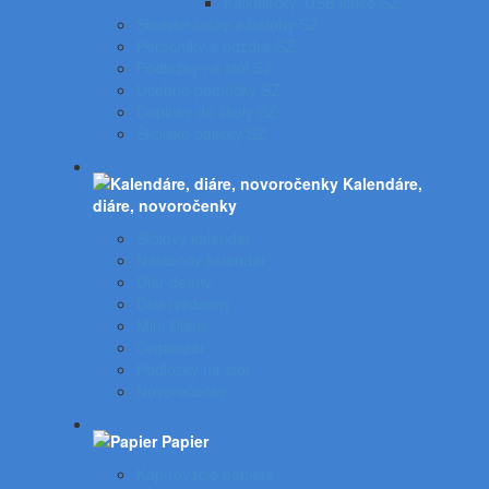
Kalkulačky, USB kľúče SZ
Školské tašky a batohy SZ
Peračníky a puzdrá SZ
Podložky na stôl SZ
Učebné pomôcky SZ
Doplnky do školy SZ
Školské balíčky SZ
Kalendáre,
diáre, novoročenky
Stolový kalendár
Nástenný kalendár
Diár denný
Diár týždenný
Mini Diáre
Organizér
Podložky na stôl
Novoročenky
Papier
Kopírovacie papiere