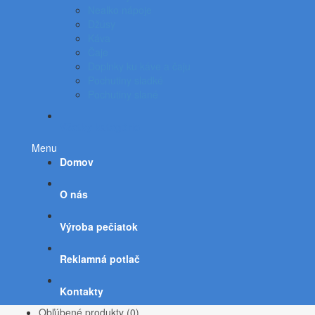
Nealko nápoje
Džúsy
Káva
Čaje
Doplnky ku káve a čaju
Pochutiny sladké
Pochutiny slané
Všetky kategórie
Menu
Domov
O nás
Výroba pečiatok
Reklamná potlač
Kontakty
Obľúbené produkty (0)