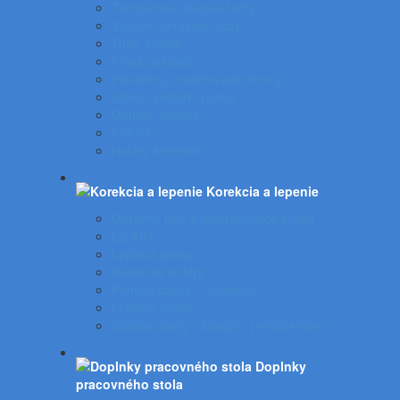
Temperové, olejové farby
Vodové, akrylové farby
Tuše, pierka
Kriedy, pastely
Plastelíny, modelovacie hmoty
Štetce, poháre, palety
Obrusy, zástery
Kufríky
Hobby, kreatíva
Korekcia a lepenie
Opravné laky a odstraňovače etikiet
Lepidlá
Lepiace pásky
Korekčné rollery
Penové pásky - uchytenie
Lepiace rolery
Baliace pásky - špagát - príslušenstvo
Doplnky
pracovného stola