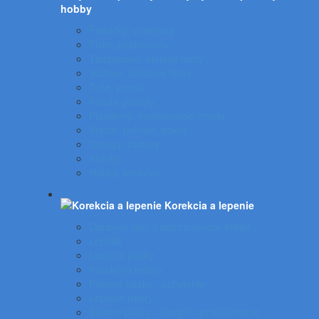
hobby
Farbičky, voskovky
Fixky, popisovače
Temperové, olejové farby
Vodové, akrylové farby
Tuše, pierka
Kriedy, pastely
Plastelíny, modelovacie hmoty
Štetce, poháre, palety
Obrusy, zástery
Kufríky
Hobby, kreatíva
Korekcia a lepenie
Opravné laky a odstraňovače etikiet
Lepidlá
Lepiace pásky
Korekčné rollery
Penové pásky - uchytenie
Lepiace rolery
Baliace pásky - špagát - príslušenstvo