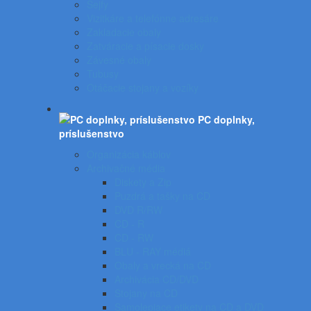
Sejfy
Vizitkáre a telefónne adresáre
Zakladacie obaly
Zatváracie a písacie dosky
Závesné obaly
Tubusy
Otáčacie stojany a vozíky
PC doplnky,
príslušenstvo
Organizácia káblov
Archivačné média
Diskety a Zip
Puzdrá a tašky na CD
DVD R/RW
CD - R
CD - RW
BLU - RAY médiá
Obaly a vrecká na CD
Archivácia CD/DVD
Stojany na CD
Samolepiace etikety na CD a DVD