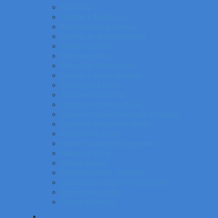
Flipcharty
Doplnky k flipchartom
Multimediálne projektory
Doplnky ku spätnej projekcii
Nástenné plátna
Prenosné plátna
Biele magnetické tabule
Doplnky k bielym tabuliam
Samolepiace tabule
Tabuľa kombinovaná
Nástenky a korkové tabule
Sklenené magnetické tabule a doplnky
Špeciálne magnetické tabule
Prezentačný systém
Systém katalógových panelov
Nástenné mapy
Stolové stojany
Plastové puzdrá - menovky
Ukazovátka a laserové ukazovátka
Informačné tabuľky
Spätné projektory