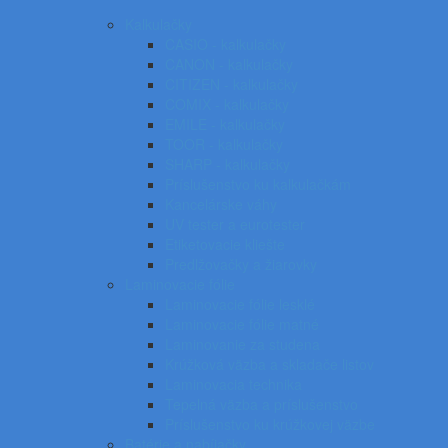
Kalkulačky
CASIO - kalkulačky
CANON - kalkulačky
CITIZEN - kalkulačky
COMIX - kalkulačky
EMILE - kalkulačky
TOOR - kalkulačky
SHARP - kalkulačky
Príslušenstvo ku kalkulačkám
Kancelárske váhy
UV tester a eurotester
Etiketovacie kliešte
Predlžovačky a žiarovky
Laminovacie fólie
Laminovacie fólie lesklé
Laminovacie fólie matné
Laminovanie za studena
Krúžková väzba a skladače listov
Laminovacia technika
Tepelná väzba a príslušenstvo
Príslušenstvo ku krúžkovej väzbe
Batérie a nabíjačky