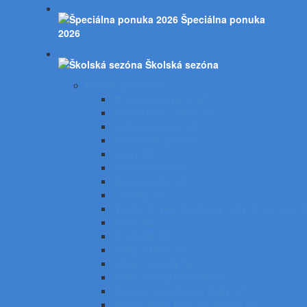
Špeciálna ponuka
2026
Školská sezóna
Písacie potreby SZ
Atramentové perá SZ
Gélové perá, rollery SZ
Guľôčkové perá SZ
Gumovacie perá SZ
Linery SZ
Zvýrazňovače SZ
Mikroceruzky SZ
Ceruzky SZ
Náplne do pier, bombičky, tuhy do ceruziek 
Gumy SZ
Strúhadlá SZ
Zošity a bloky SZ
Obaly na zošity SZ
Dosky a boxy na zošity SZ
Plastové a kartónové obaly SZ
Vrecká, fľaše, boxy na desiatu SZ