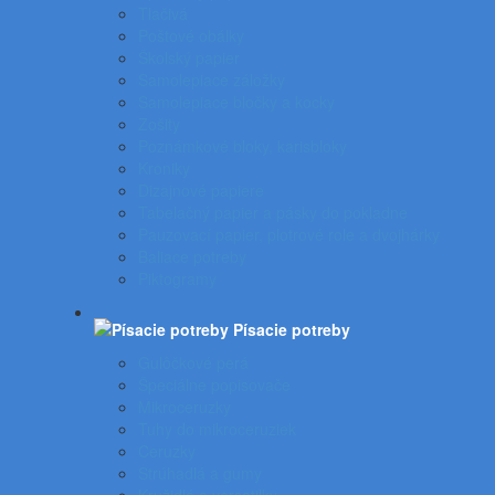
Tlačivá
Poštové obálky
Školský papier
Samolepiace záložky
Samolepiace bločky a kocky
Zošity
Poznámkové bloky, karisbloky
Kroniky
Dizajnové papiere
Tabelačný papier a pásky do pokladne
Pauzovací papier, plotrové role a dvojhárky
Baliace potreby
Piktogramy
Písacie potreby
Gulôčkové perá
Špeciálne popisovače
Mikroceruzky
Tuhy do mikroceruziek
Ceruzky
Strúhadlá a gumy