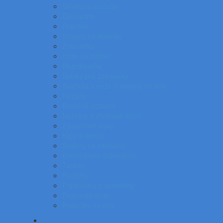
Skladové viazače
Dierovače
Pravítka
Stojany na doplnky
Zošívačky
Koše na papier
Rozošívačky
Spinky pre zošívačky
Svietidlá a veže a stojany na stôl
Rezače
Rotačné vizitkáre
Nožnice a otvárače listov
Zásuvkové boxy
Klipy a spony
Stojany na časopisy
Kancelárske odkladače
Tacker
Pečiatky
Pripináčiky a špendlíky
Drobnosti stola
Podložky na stôl