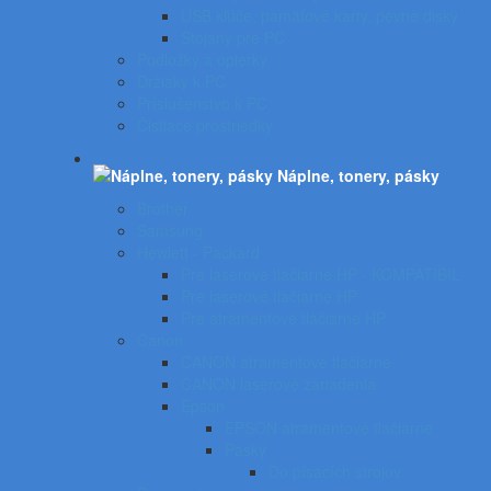
USB kľúče, pamäťové karty, pevné disky
Stojany pre PC
Podložky a opierky
Držiaky k PC
Príslušenstvo k PC
Čistiace prostriedky
Náplne, tonery, pásky
Brother
Samsung
Hewlett - Packard
Pre laserové tlačiarne HP - KOMPATIBIL
Pre laserové tlačiarne HP
Pre atramentové tlačiarne HP
Canon
CANON atramentové tlačiarne
CANON laserové zariadenia
Epson
EPSON atramentové tlačiarne
Pásky
Do písacích strojov