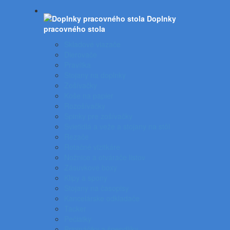
Doplnky
pracovného stola
Skladové viazače
Dierovače
Pravítka
Stojany na doplnky
Zošívačky
Koše na papier
Rozošívačky
Spinky pre zošívačky
Svietidlá a veže a stojany na stôl
Rezače
Rotačné vizitkáre
Nožnice a otvárače listov
Zásuvkové boxy
Klipy a spony
Stojany na časopisy
Kancelárske odkladače
Tacker
Pečiatky
Pripináčiky a špendlíky