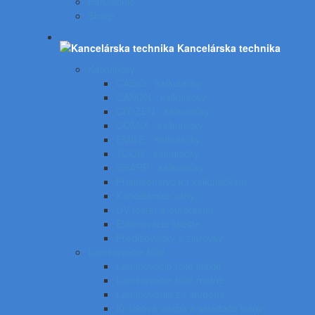
Panasonic
Sharp
Kancelárska technika
Kalkulačky
CASIO - kalkulačky
CANON - kalkulačky
CITIZEN - kalkulačky
COMIX - kalkulačky
EMILE - kalkulačky
TOOR - kalkulačky
SHARP - kalkulačky
Príslušenstvo ku kalkulačkám
Kancelárske váhy
UV tester a eurotester
Etiketovacie kliešte
Predlžovačky a žiarovky
Laminovacie fólie
Laminovacie fólie lesklé
Laminovacie fólie matné
Laminovanie za studena
Krúžková väzba a skladače listov