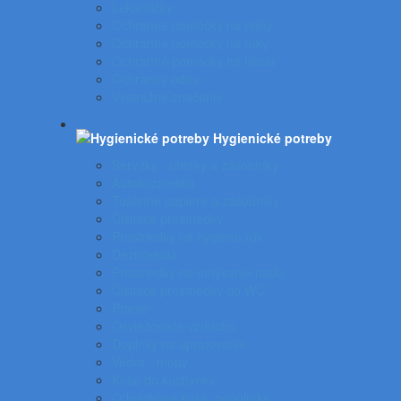
Lekárničky
Ochranné pomôcky na nohy
Ochranné pomôcky na ruky
Ochranné pomôcky na hlavu
Ochranný odev
Výstražné značenie
Hygienické potreby
Servítky - utierky a zásobníky
Autokozmetika
Toaletné papiere a zásobníky
Čistiace prostriedky
Prostriedky na hygienu rúk
Dezinfekcia
Prostriedky na umývanie riadu
Čistiace prostriedky do WC
Pranie
Osviežovače vzduchu
Doplnky na upratovanie
Vedrá - mopy
Koše do kuchynky
Odpadkové koše, popolníky