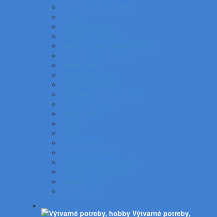
Tuhy do mikroceruziek
Ceruzky
Strúhadlá a gumy
Kružidlá a versatilky
Gulôčkové pera SWAROVSKI®
Luxusné písacie potreby
Súprava pier
Popisovače na CD
Popisovače na fólie
Popisovače na papier a flip
Multifunkčné perá
Gélové rollery
Rollery
Linery
Zvýrazňovače
Lakové popisovače
Permanentné popisovače
Stierateľné popisovače
Náplne do pier
Plniace pero
Výtvarné potreby,