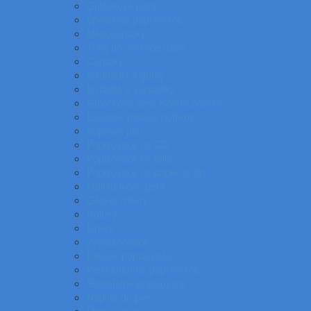
Gulôčkové perá
Špeciálne popisovače
Mikroceruzky
Tuhy do mikroceruziek
Ceruzky
Strúhadlá a gumy
Kružidlá a versatilky
Gulôčkové pera SWAROVSKI®
Luxusné písacie potreby
Súprava pier
Popisovače na CD
Popisovače na fólie
Popisovače na papier a flip
Multifunkčné perá
Gélové rollery
Rollery
Linery
Zvýrazňovače
Lakové popisovače
Permanentné popisovače
Stierateľné popisovače
Náplne do pier