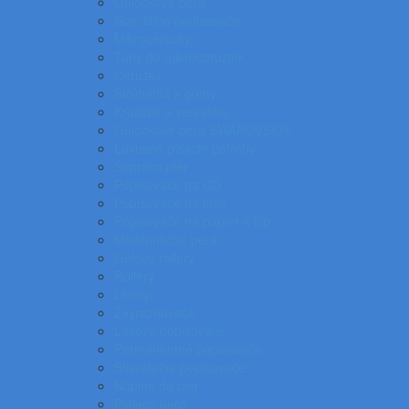
Gulôčkové perá
Špeciálne popisovače
Mikroceruzky
Tuhy do mikroceruziek
Ceruzky
Strúhadlá a gumy
Kružidlá a versatilky
Gulôčkové pera SWAROVSKI®
Luxusné písacie potreby
Súprava pier
Popisovače na CD
Popisovače na fólie
Popisovače na papier a flip
Multifunkčné perá
Gélové rollery
Rollery
Linery
Zvýrazňovače
Lakové popisovače
Permanentné popisovače
Stierateľné popisovače
Náplne do pier
Plniace pero