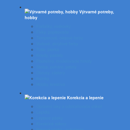
Výtvarné potreby,
hobby
Farbičky, voskovky
Fixky, popisovače
Temperové, olejové farby
Vodové, akrylové farby
Tuše, pierka
Kriedy, pastely
Plastelíny, modelovacie hmoty
Štetce, poháre, palety
Obrusy, zástery
Kufríky
Hobby, kreatíva
Korekcia a lepenie
Opravné laky a odstraňovače etikiet
Lepidlá
Lepiace pásky
Korekčné rollery
Penové pásky - uchytenie