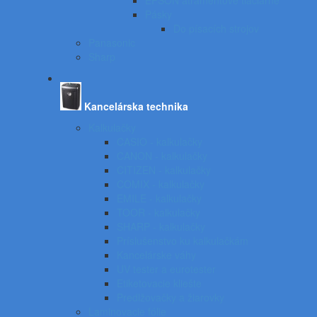
EPSON atramentové tlačiarne
Pásky
Do písacích strojov
Panasonic
Sharp
Kancelárska technika
Kalkulačky
CASIO - kalkulačky
CANON - kalkulačky
CITIZEN - kalkulačky
COMIX - kalkulačky
EMILE - kalkulačky
TOOR - kalkulačky
SHARP - kalkulačky
Príslušenstvo ku kalkulačkám
Kancelárske váhy
UV tester a eurotester
Etiketovacie kliešte
Predlžovačky a žiarovky
Laminovacie fólie