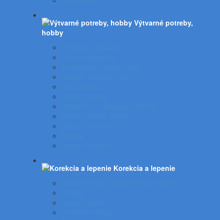
Plniace pero
Výtvarné potreby,
hobby
Farbičky, voskovky
Fixky, popisovače
Temperové, olejové farby
Vodové, akrylové farby
Tuše, pierka
Kriedy, pastely
Plastelíny, modelovacie hmoty
Štetce, poháre, palety
Obrusy, zástery
Kufríky
Hobby, kreatíva
Korekcia a lepenie
Opravné laky a odstraňovače etikiet
Lepidlá
Lepiace pásky
Korekčné rollery