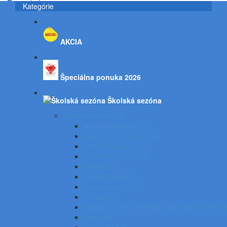
Kategórie
AKCIA
Špeciálna ponuka 2026
Školská sezóna
Písacie potreby SZ
Atramentové perá SZ
Gélové perá, rollery SZ
Guľôčkové perá SZ
Gumovacie perá SZ
Linery SZ
Zvýrazňovače SZ
Mikroceruzky SZ
Ceruzky SZ
Náplne do pier, bombičky, tuhy do ceruziek 
Gumy SZ