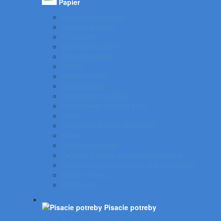
Papier
Kopírovacie papiere
Farebné papiere
Fotopapier
Samolepiace etikety
Špeciálny papier
Tlačivá
Poštové obálky
Školský papier
Samolepiace záložky
Samolepiace bločky a kocky
Zošity
Poznámkové bloky, karisbloky
Kroniky
Dizajnové papiere
Tabelačný papier a pásky do pokladne
Pauzovací papier, plotrové role a dvojhárky
Baliace potreby
Piktogramy
Písacie potreby