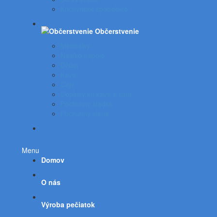
Kuchynské spotrebiče
Občerstvenie
Minerálky
Nealko nápoje
Džúsy
Káva
Čaje
Doplnky ku káve a čaju
Pochutiny sladké
Pochutiny slané
Všetky kategórie
Menu
Domov
O nás
Výroba pečiatok