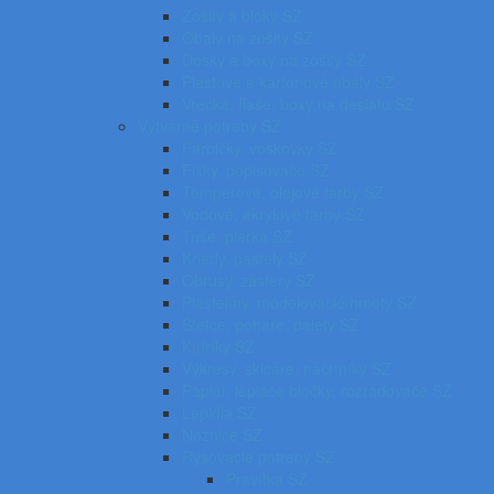
Zošity a bloky SZ
Obaly na zošity SZ
Dosky a boxy na zošity SZ
Plastové a kartónové obaly SZ
Vrecká, fľaše, boxy na desiatu SZ
Výtvarné potreby SZ
Farbičky, voskovky SZ
Fixky, popisovače SZ
Temperové, olejové farby SZ
Vodové, akrylové farby SZ
Tuše, pierka SZ
Kriedy, pastely SZ
Obrusy, zástery SZ
Plastelíny, modelovacie hmoty SZ
Štetce, poháre, palety SZ
Kufríky SZ
Výkresy, skicáre, náčrtníky SZ
Papier, lepiace bločky, rozraďovače SZ
Lepidlá SZ
Nožnice SZ
Rysovacie potreby SZ
Pravítka SZ