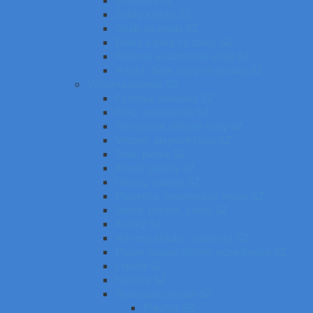
Strúhadlá SZ
Zošity a bloky SZ
Obaly na zošity SZ
Dosky a boxy na zošity SZ
Plastové a kartónové obaly SZ
Vrecká, fľaše, boxy na desiatu SZ
Výtvarné potreby SZ
Farbičky, voskovky SZ
Fixky, popisovače SZ
Temperové, olejové farby SZ
Vodové, akrylové farby SZ
Tuše, pierka SZ
Kriedy, pastely SZ
Obrusy, zástery SZ
Plastelíny, modelovacie hmoty SZ
Štetce, poháre, palety SZ
Kufríky SZ
Výkresy, skicáre, náčrtníky SZ
Papier, lepiace bločky, rozraďovače SZ
Lepidlá SZ
Nožnice SZ
Rysovacie potreby SZ
Pravítka SZ