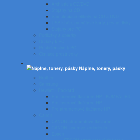
Archivácia CD/DVD
Stojany na CD
Samolepiace etikety na CD a DVD
USB kľúče, pamäťové karty, pevné disky
Stojany pre PC
Podložky a opierky
Držiaky k PC
Príslušenstvo k PC
Čistiace prostriedky
Náplne, tonery, pásky
Brother
Samsung
Hewlett - Packard
Pre laserové tlačiarne HP - KOMPATIBIL
Pre laserové tlačiarne HP
Pre atramentové tlačiarne HP
Canon
CANON atramentové tlačiarne
CANON laserové zariadenia
Epson