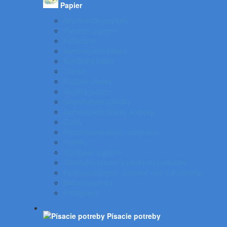
Papier
Kopírovacie papiere
Farebné papiere
Fotopapier
Samolepiace etikety
Špeciálny papier
Tlačivá
Poštové obálky
Školský papier
Samolepiace záložky
Samolepiace bločky a kocky
Zošity
Poznámkové bloky, karisbloky
Kroniky
Dizajnové papiere
Tabelačný papier a pásky do pokladne
Pauzovací papier, plotrové role a dvojhárky
Baliace potreby
Piktogramy
Písacie potreby