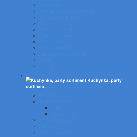
Dezinfekcia
Prostriedky na umývanie riadu
Čistiace prostriedky do WC
Pranie
Osviežovače vzduchu
Doplnky na upratovanie
Vedrá - mopy
Koše do kuchynky
Odpadkové koše, popolníky
Vrecia
Rohože
Kuchynka, párty
sortiment
EKO gastro produkty
Párty sortiment
Halloween
Plastový riad
Potravinové obaly
Tašky
Potravinové vrecká