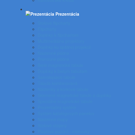
Kancelárske kreslá
Prezentácia
Stolové flipcharty
Flipcharty
Doplnky k flipchartom
Multimediálne projektory
Doplnky ku spätnej projekcii
Nástenné plátna
Prenosné plátna
Biele magnetické tabule
Doplnky k bielym tabuliam
Samolepiace tabule
Tabuľa kombinovaná
Nástenky a korkové tabule
Sklenené magnetické tabule a doplnky
Špeciálne magnetické tabule
Prezentačný systém
Systém katalógových panelov
Nástenné mapy
Stolové stojany
Plastové puzdrá - menovky