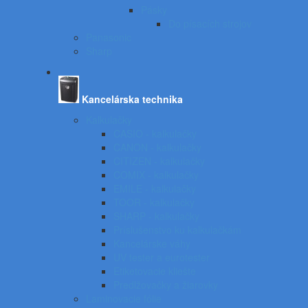
Pásky
Do písacích strojov
Panasonic
Sharp
Kancelárska technika
Kalkulačky
CASIO - kalkulačky
CANON - kalkulačky
CITIZEN - kalkulačky
COMIX - kalkulačky
EMILE - kalkulačky
TOOR - kalkulačky
SHARP - kalkulačky
Príslušenstvo ku kalkulačkám
Kancelárske váhy
UV tester a eurotester
Etiketovacie kliešte
Predlžovačky a žiarovky
Laminovacie fólie