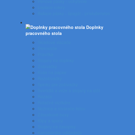
Penové pásky - uchytenie
Lepiace rolery
Baliace pásky - špagát - príslušenstvo
Doplnky
pracovného stola
Skladové viazače
Dierovače
Pravítka
Stojany na doplnky
Zošívačky
Koše na papier
Rozošívačky
Spinky pre zošívačky
Svietidlá a veže a stojany na stôl
Rezače
Rotačné vizitkáre
Nožnice a otvárače listov
Zásuvkové boxy
Klipy a spony
Stojany na časopisy
Kancelárske odkladače