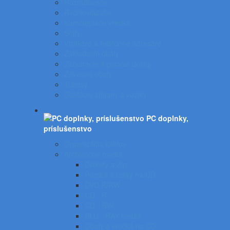
Rozraďovače
Rýchloviazače
Samolepiace vrecká
Sejfy
Vizitkáre a telefónne adresáre
Zakladacie obaly
Zatváracie a písacie dosky
Závesné obaly
Tubusy
Otáčacie stojany a vozíky
PC doplnky,
príslušenstvo
Organizácia káblov
Archivačné média
Diskety a Zip
Puzdrá a tašky na CD
DVD R/RW
CD - R
CD - RW
BLU - RAY médiá
Obaly a vrecká na CD