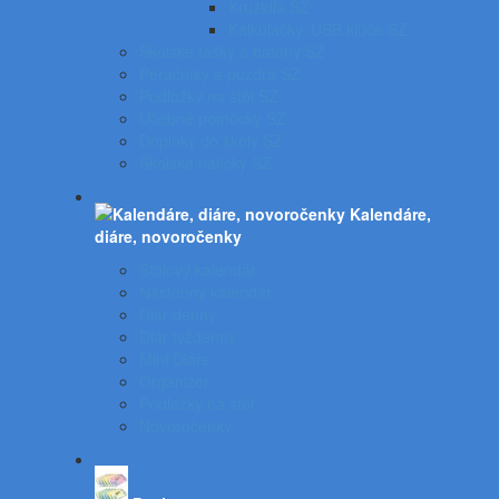
Kružidlá SZ
Kalkulačky, USB kľúče SZ
Školské tašky a batohy SZ
Peračníky a puzdrá SZ
Podložky na stôl SZ
Učebné pomôcky SZ
Doplnky do školy SZ
Školské balíčky SZ
Kalendáre,
diáre, novoročenky
Stolový kalendár
Nástenný kalendár
Diár denný
Diár týždenný
Mini Diáre
Organizér
Podložky na stôl
Novoročenky