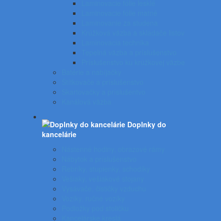
Laminovacie fólie lesklé
Laminovacie fólie matné
Laminovanie za studena
Krúžková väzba a skladače listov
Laminovacia technika
Tepelná väzba a príslušenstvo
Príslušenstvo ku krúžkovej väzbe
Batérie a nabíjačky
Štítkovače a príslušenstvo
Skartovačky a príslušentvo
Kanálová väzba
Doplnky do
kancelárie
Nástenné hodiny, obrazové rámy
Nábytok a príslušenstvo
Rebríky, stupienky, schodíky
Vešiaky, vešiakové stojany
Vysávače, čističky vzduchu
Vozíky, ručné vozíky
Podložky pod stoličku
Kancelárske kreslá