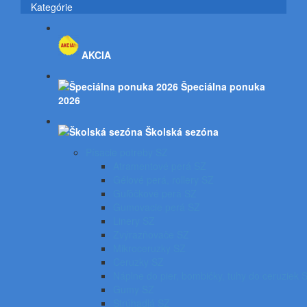
Kategórie
AKCIA
Špeciálna ponuka
2026
Školská sezóna
Písacie potreby SZ
Atramentové perá SZ
Gélové perá, rollery SZ
Guľôčkové perá SZ
Gumovacie perá SZ
Linery SZ
Zvýrazňovače SZ
Mikroceruzky SZ
Ceruzky SZ
Náplne do pier, bombičky, tuhy do ceruziek 
Gumy SZ
Strúhadlá SZ