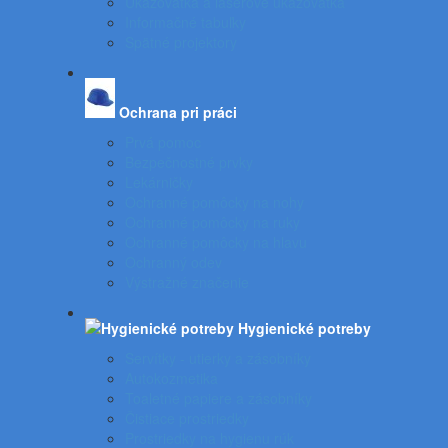
Ukazovátka a laserové ukazovátka
Informačné tabuľky
Spätné projektory
Ochrana pri práci
Prvá pomoc
Bezpečnostné prvky
Lekárničky
Ochranné pomôcky na nohy
Ochranné pomôcky na ruky
Ochranné pomôcky na hlavu
Ochranný odev
Výstražné značenie
Hygienické potreby
Servítky - utierky a zásobníky
Autokozmetika
Toaletné papiere a zásobníky
Čistiace prostriedky
Prostriedky na hygienu rúk