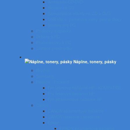
Archivácia CD/DVD
Stojany na CD
Samolepiace etikety na CD a DVD
USB kľúče, pamäťové karty, pevné disky
Stojany pre PC
Podložky a opierky
Držiaky k PC
Príslušenstvo k PC
Čistiace prostriedky
Náplne, tonery, pásky
Brother
Samsung
Hewlett - Packard
Pre laserové tlačiarne HP - KOMPATIBIL
Pre laserové tlačiarne HP
Pre atramentové tlačiarne HP
Canon
CANON atramentové tlačiarne
CANON laserové zariadenia
Epson
EPSON atramentové tlačiarne