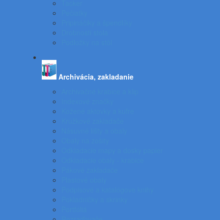
Tacker
Pečiatky
Pripináčiky a špendlíky
Drobnosti stola
Podložky na stôl
Archivácia, zakladanie
Archivačné krabice a klip
Indexové značky
Kožené aktovky a kufre
Krúžkové zakladače
Násuvné lišty a obaly
Obaly na zošity
Odkladacie mapy a dosky papier
Odkladacie obaly - krabice
Pákové zakladače
Plastové obaly
Podpisové a katalógove knihy
Pokladničky a skrinky
Portfóliá
Rozraďovače