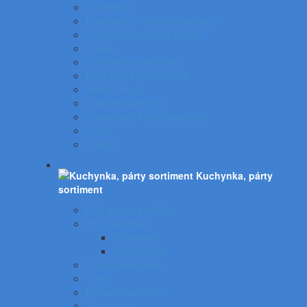
Dezinfekcia
Prostriedky na umývanie riadu
Čistiace prostriedky do WC
Pranie
Osviežovače vzduchu
Doplnky na upratovanie
Vedrá - mopy
Koše do kuchynky
Odpadkové koše, popolníky
Vrecia
Rohože
Kuchynka, párty
sortiment
EKO gastro produkty
Párty sortiment
Halloween
Plastový riad
Potravinové obaly
Tašky
Potravinové vrecká
Servírovanie