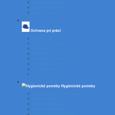
Ukazovátka a laserové ukazovátka
Informačné tabuľky
Spätné projektory
Ochrana pri práci
Prvá pomoc
Bezpečnostné prvky
Lekárničky
Ochranné pomôcky na nohy
Ochranné pomôcky na ruky
Ochranné pomôcky na hlavu
Ochranný odev
Výstražné značenie
Hygienické potreby
Servítky - utierky a zásobníky
Autokozmetika
Toaletné papiere a zásobníky
Čistiace prostriedky
Prostriedky na hygienu rúk