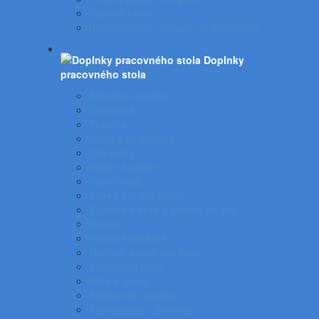
Lepiace rolery
Baliace pásky - špagát - príslušenstvo
Doplnky
pracovného stola
Skladové viazače
Dierovače
Pravítka
Stojany na doplnky
Zošívačky
Koše na papier
Rozošívačky
Spinky pre zošívačky
Svietidlá a veže a stojany na stôl
Rezače
Rotačné vizitkáre
Nožnice a otvárače listov
Zásuvkové boxy
Klipy a spony
Stojany na časopisy
Kancelárske odkladače