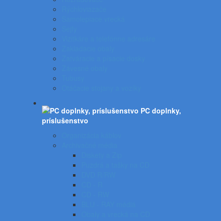
Rýchloviazače
Samolepiace vrecká
Sejfy
Vizitkáre a telefónne adresáre
Zakladacie obaly
Zatváracie a písacie dosky
Závesné obaly
Tubusy
Otáčacie stojany a vozíky
PC doplnky,
príslušenstvo
Organizácia káblov
Archivačné média
Diskety a Zip
Puzdrá a tašky na CD
DVD R/RW
CD - R
CD - RW
BLU - RAY médiá
Obaly a vrecká na CD