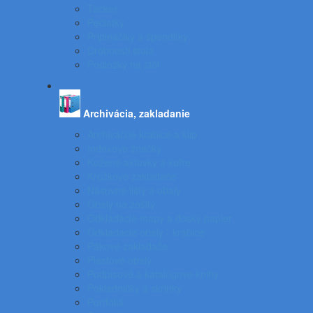
Tacker
Pečiatky
Pripináčiky a špendlíky
Drobnosti stola
Podložky na stôl
Archivácia, zakladanie
Archivačné krabice a klip
Indexové značky
Kožené aktovky a kufre
Krúžkové zakladače
Násuvné lišty a obaly
Obaly na zošity
Odkladacie mapy a dosky papier
Odkladacie obaly - krabice
Pákové zakladače
Plastové obaly
Podpisové a katalógove knihy
Pokladničky a skrinky
Portfóliá