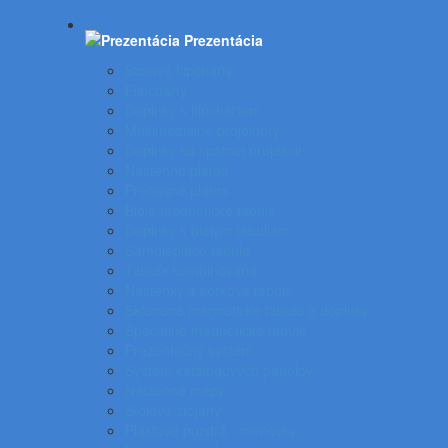
Prezentácia
Stolové flipcharty
Flipcharty
Doplnky k flipchartom
Multimediálne projektory
Doplnky ku spätnej projekcii
Nástenné plátna
Prenosné plátna
Biele magnetické tabule
Doplnky k bielym tabuliam
Samolepiace tabule
Tabuľa kombinovaná
Nástenky a korkové tabule
Sklenené magnetické tabule a doplnky
Špeciálne magnetické tabule
Prezentačný systém
Systém katalógových panelov
Nástenné mapy
Stolové stojany
Plastové puzdrá - menovky