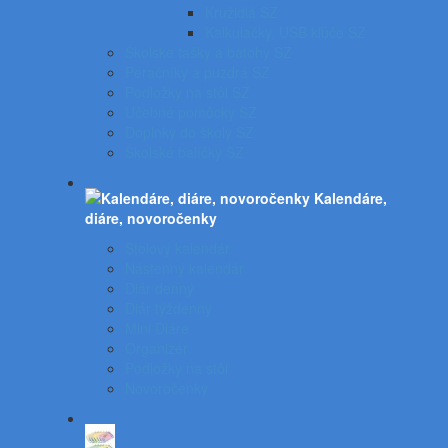
Kružidlá SZ
Kalkulačky, USB kľúče SZ
Školské tašky a batohy SZ
Peračníky a puzdrá SZ
Podložky na stôl SZ
Učebné pomôcky SZ
Doplnky do školy SZ
Školské balíčky SZ
Kalendáre,
diáre, novoročenky
Stolový kalendár
Nástenný kalendár
Diár denný
Diár týždenný
Mini Diáre
Organizér
Podložky na stôl
Novoročenky