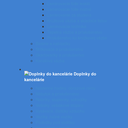
Laminovacie fólie lesklé
Laminovacie fólie matné
Laminovanie za studena
Krúžková väzba a skladače listov
Laminovacia technika
Tepelná väzba a príslušenstvo
Príslušenstvo ku krúžkovej väzbe
Batérie a nabíjačky
Štítkovače a príslušenstvo
Skartovačky a príslušentvo
Kanálová väzba
Doplnky do
kancelárie
Nástenné hodiny, obrazové rámy
Nábytok a príslušenstvo
Rebríky, stupienky, schodíky
Vešiaky, vešiakové stojany
Vysávače, čističky vzduchu
Vozíky, ručné vozíky
Podložky pod stoličku