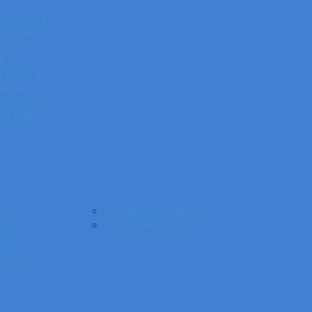
a
vá väzba a
e listov
vacia
ka
á väzba a
enstvo
enstvo ku
vej väzbe
akové
Podložky pod stoličku
Kancelárske kreslá
tičky
 vozíky