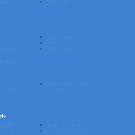
 perá
Plniace pero
y
Obrusy, zástery
y
Kufríky
odelovacie
Hobby, kreatíva
e, palety
ery
Baliace pásky - špagát -
 - uchytenie
príslušenstvo
y
ola
ošívačky
Stojany na časopisy
že a stojany
Kancelárske odkladače