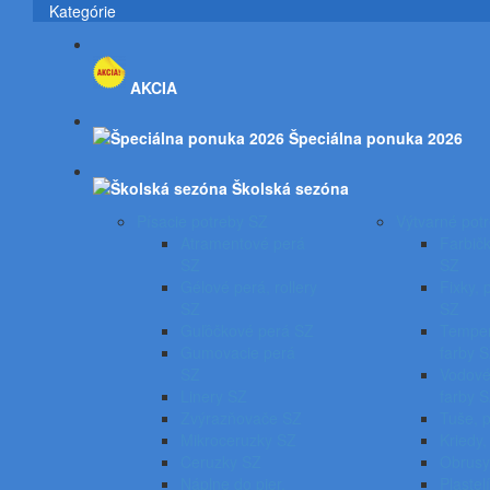
Kategórie
AKCIA
Špeciálna ponuka 2026
Školská sezóna
Písacie potreby SZ
Výtvarné pot
Atramentové perá
Farbičk
SZ
SZ
Gélové perá, rollery
Fixky, 
SZ
SZ
Guľôčkové perá SZ
Temper
Gumovacie perá
farby 
SZ
Vodové
Linery SZ
farby 
Zvýrazňovače SZ
Tuše, 
Mikroceruzky SZ
Kriedy,
Ceruzky SZ
Obrusy
Náplne do pier,
Plastel