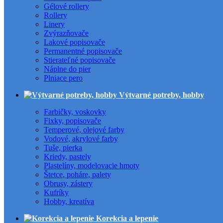
Gélové rollery
Rollery
Linery
Zvýrazňovače
Lakové popisovače
Permanentné popisovače
Stierateľné popisovače
Náplne do pier
Plniace pero
Výtvarné potreby, hobby
Farbičky, voskovky
Fixky, popisovače
Temperové, olejové farby
Vodové, akrylové farby
Tuše, pierka
Kriedy, pastely
Plastelíny, modelovacie hmoty
Štetce, poháre, palety
Obrusy, zástery
Kufríky
Hobby, kreatíva
Korekcia a lepenie