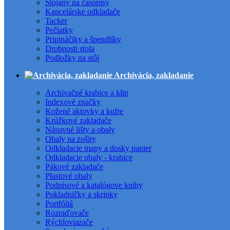
Stojany na časopisy
Kancelárske odkladače
Tacker
Pečiatky
Pripináčiky a špendlíky
Drobnosti stola
Podložky na stôl
Archivácia, zakladanie
Archivačné krabice a klip
Indexové značky
Kožené aktovky a kufre
Krúžkové zakladače
Násuvné lišty a obaly
Obaly na zošity
Odkladacie mapy a dosky papier
Odkladacie obaly - krabice
Pákové zakladače
Plastové obaly
Podpisové a katalógove knihy
Pokladničky a skrinky
Portfóliá
Rozraďovače
Rýchloviazače