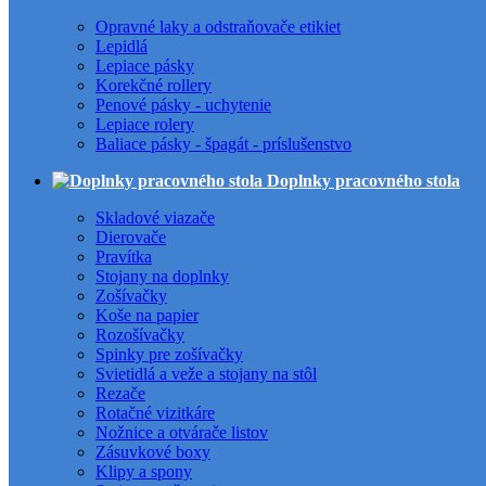
Opravné laky a odstraňovače etikiet
Lepidlá
Lepiace pásky
Korekčné rollery
Penové pásky - uchytenie
Lepiace rolery
Baliace pásky - špagát - príslušenstvo
Doplnky pracovného stola
Skladové viazače
Dierovače
Pravítka
Stojany na doplnky
Zošívačky
Koše na papier
Rozošívačky
Spinky pre zošívačky
Svietidlá a veže a stojany na stôl
Rezače
Rotačné vizitkáre
Nožnice a otvárače listov
Zásuvkové boxy
Klipy a spony