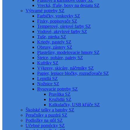
Plastové a kartónové obaly SZ
Vrecká, fľaše, boxy na desiatu SZ
Výtvarné potreby SZ
Farbičky, voskovky SZ
Fixky, popisovače SZ
Temperové, olejové farby SZ
Vodové, akrylové farby SZ
Tuše, pierka SZ
Kriedy, pastely SZ
Obrusy, zástery SZ
Plastelíny, modelovacie hmoty SZ
Štetce, poháre, palety SZ
Kufríky SZ
Výkresy, skicáre, náčrtníky SZ
Papier, lepiace bločky, rozraďovače SZ
Lepidlá SZ
Nožnice SZ
Rysovacie potreby SZ
Pravítka SZ
Kružidlá SZ
Kalkulačky, USB kľúče SZ
Školské tašky a batohy SZ
Peračníky a puzdrá SZ
Podložky na stôl SZ
Učebné pomôcky SZ