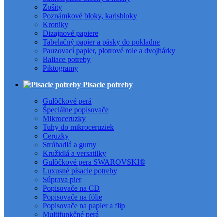
Zošity
Poznámkové bloky, karisbloky
Kroniky
Dizajnové papiere
Tabelačný papier a pásky do pokladne
Pauzovací papier, plotrové role a dvojhárky
Baliace potreby
Piktogramy
Písacie potreby
Gulôčkové perá
Špeciálne popisovače
Mikroceruzky
Tuhy do mikroceruziek
Ceruzky
Strúhadlá a gumy
Kružidlá a versatilky
Gulôčkové pera SWAROVSKI®
Luxusné písacie potreby
Súprava pier
Popisovače na CD
Popisovače na fólie
Popisovače na papier a flip
Multifunkčné perá