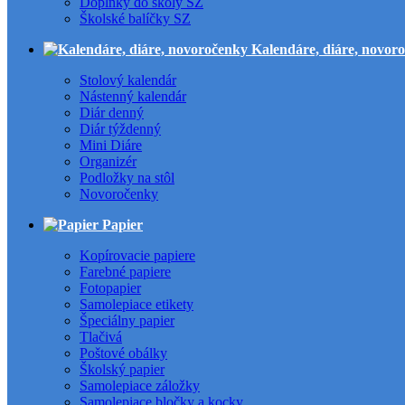
Doplnky do školy SZ
Školské balíčky SZ
Kalendáre, diáre, novor
Stolový kalendár
Nástenný kalendár
Diár denný
Diár týždenný
Mini Diáre
Organizér
Podložky na stôl
Novoročenky
Papier
Kopírovacie papiere
Farebné papiere
Fotopapier
Samolepiace etikety
Špeciálny papier
Tlačivá
Poštové obálky
Školský papier
Samolepiace záložky
Samolepiace bločky a kocky