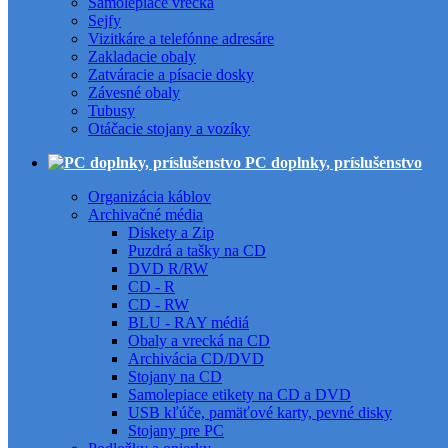
Samolepiace vrecká
Sejfy
Vizitkáre a telefónne adresáre
Zakladacie obaly
Zatváracie a písacie dosky
Závesné obaly
Tubusy
Otáčacie stojany a vozíky
PC doplnky, príslušenstvo
Organizácia káblov
Archivačné média
Diskety a Zip
Puzdrá a tašky na CD
DVD R/RW
CD - R
CD - RW
BLU - RAY médiá
Obaly a vrecká na CD
Archivácia CD/DVD
Stojany na CD
Samolepiace etikety na CD a DVD
USB kľúče, pamäťové karty, pevné disky
Stojany pre PC