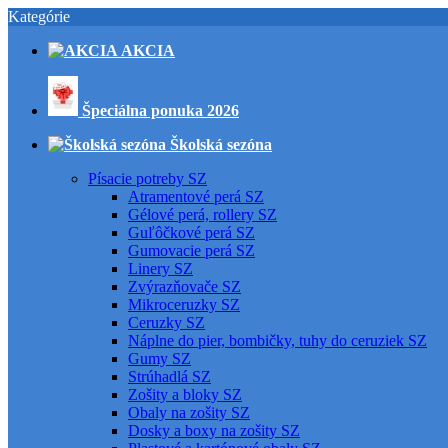
Kategórie
AKCIA
Špeciálna ponuka 2026
Školská sezóna
Písacie potreby SZ
Atramentové perá SZ
Gélové perá, rollery SZ
Guľôčkové perá SZ
Gumovacie perá SZ
Linery SZ
Zvýrazňovače SZ
Mikroceruzky SZ
Ceruzky SZ
Náplne do pier, bombičky, tuhy do ceruziek SZ
Gumy SZ
Strúhadlá SZ
Zošity a bloky SZ
Obaly na zošity SZ
Dosky a boxy na zošity SZ