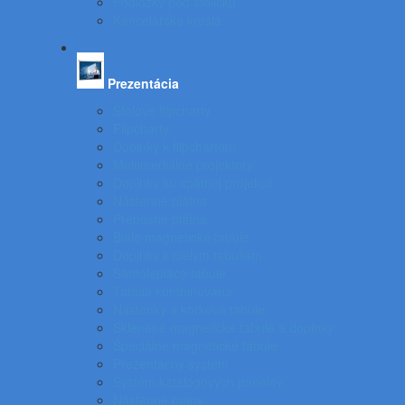
Podložky pod stoličku
Kancelárske kreslá
Prezentácia
Stolové flipcharty
Flipcharty
Doplnky k flipchartom
Multimediálne projektory
Doplnky ku spätnej projekcii
Nástenné plátna
Prenosné plátna
Biele magnetické tabule
Doplnky k bielym tabuliam
Samolepiace tabule
Tabuľa kombinovaná
Nástenky a korkové tabule
Sklenené magnetické tabule a doplnky
Špeciálne magnetické tabule
Prezentačný systém
Systém katalógových panelov
Nástenné mapy