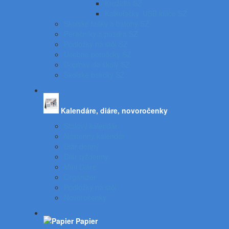
Kružidlá SZ
Kalkulačky, USB kľúče SZ
Školské tašky a batohy SZ
Peračníky a puzdrá SZ
Podložky na stôl SZ
Učebné pomôcky SZ
Doplnky do školy SZ
Školské balíčky SZ
Kalendáre, diáre, novoročenky
Stolový kalendár
Nástenný kalendár
Diár denný
Diár týždenný
Mini Diáre
Organizér
Podložky na stôl
Novoročenky
Papier