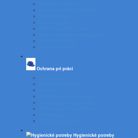
Prezentačný systém
Systém katalógových panelov
Nástenné mapy
Stolové stojany
Plastové puzdrá - menovky
Ukazovátka a laserové ukazovátka
Informačné tabuľky
Spätné projektory
Ochrana pri práci
Prvá pomoc
Bezpečnostné prvky
Lekárničky
Ochranné pomôcky na nohy
Ochranné pomôcky na ruky
Ochranné pomôcky na hlavu
Ochranný odev
Výstražné značenie
Hygienické potreby