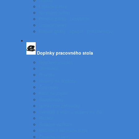
Lepidlá
Lepiace pásky
Korekčné rollery
Penové pásky - uchytenie
Lepiace rolery
Baliace pásky - špagát - príslušenstvo
Doplnky pracovného stola
Skladové viazače
Dierovače
Pravítka
Stojany na doplnky
Zošívačky
Koše na papier
Rozošívačky
Spinky pre zošívačky
Svietidlá a veže a stojany na stôl
Rezače
Rotačné vizitkáre
Nožnice a otvárače listov
Zásuvkové boxy