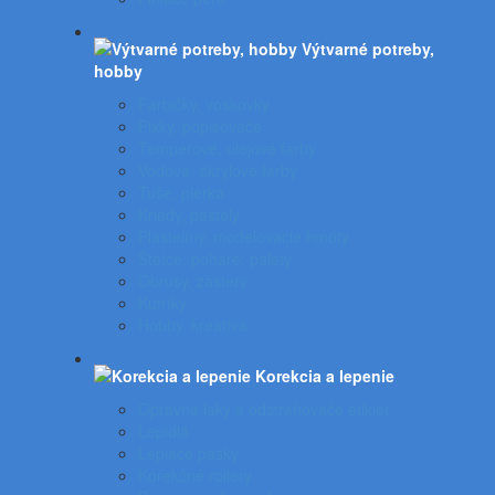
Výtvarné potreby,
hobby
Farbičky, voskovky
Fixky, popisovače
Temperové, olejové farby
Vodové, akrylové farby
Tuše, pierka
Kriedy, pastely
Plastelíny, modelovacie hmoty
Štetce, poháre, palety
Obrusy, zástery
Kufríky
Hobby, kreatíva
Korekcia a lepenie
Opravné laky a odstraňovače etikiet
Lepidlá
Lepiace pásky
Korekčné rollery