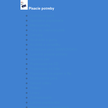
Písacie potreby
Gulôčkové perá
Špeciálne popisovače
Mikroceruzky
Tuhy do mikroceruziek
Ceruzky
Strúhadlá a gumy
Kružidlá a versatilky
Gulôčkové pera SWAROVSKI®
Luxusné písacie potreby
Súprava pier
Popisovače na CD
Popisovače na fólie
Popisovače na papier a flip
Multifunkčné perá
Gélové rollery
Rollery
Linery
Zvýrazňovače
Lakové popisovače
Permanentné popisovače