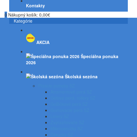
Kontakty
0
Nákupný košík:
0,00€
Kategórie
AKCIA
Špeciálna ponuka
2026
Školská sezóna
Písacie potreby SZ
Atramentové perá SZ
Gélové perá, rollery SZ
Guľôčkové perá SZ
Gumovacie perá SZ
Linery SZ
Zvýrazňovače SZ
Mikroceruzky SZ
Ceruzky SZ