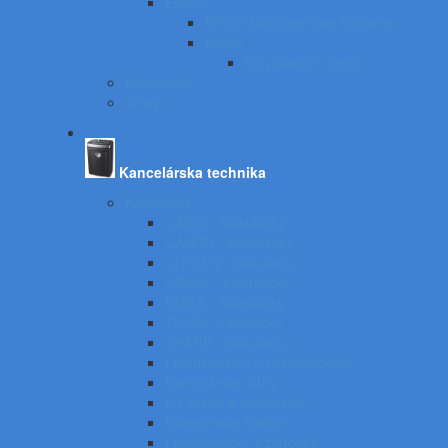
Epson
EPSON atramentové tlačiarne
Pásky
Do písacích strojov
Panasonic
Sharp
Kancelárska technika
Kalkulačky
CASIO - kalkulačky
CANON - kalkulačky
CITIZEN - kalkulačky
COMIX - kalkulačky
EMILE - kalkulačky
TOOR - kalkulačky
SHARP - kalkulačky
Príslušenstvo ku kalkulačkám
Kancelárske váhy
UV tester a eurotester
Etiketovacie kliešte
Predlžovačky a žiarovky