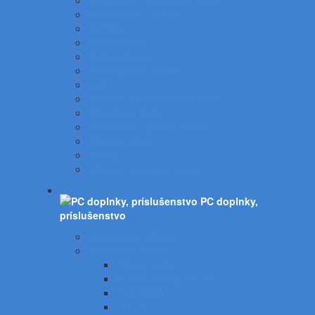
Podpisové a katalógove knihy
Pokladničky a skrinky
Portfóliá
Rozraďovače
Rýchloviazače
Samolepiace vrecká
Sejfy
Vizitkáre a telefónne adresáre
Zakladacie obaly
Zatváracie a písacie dosky
Závesné obaly
Tubusy
Otáčacie stojany a vozíky
PC doplnky,
príslušenstvo
Organizácia káblov
Archivačné média
Diskety a Zip
Puzdrá a tašky na CD
DVD R/RW
CD - R