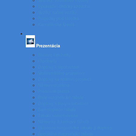
Vešiaky, vešiakové stojany
Vysávače, čističky vzduchu
Vozíky, ručné vozíky
Podložky pod stoličku
Kancelárske kreslá
Prezentácia
Stolové flipcharty
Flipcharty
Doplnky k flipchartom
Multimediálne projektory
Doplnky ku spätnej projekcii
Nástenné plátna
Prenosné plátna
Biele magnetické tabule
Doplnky k bielym tabuliam
Samolepiace tabule
Tabuľa kombinovaná
Nástenky a korkové tabule
Sklenené magnetické tabule a doplnky
Špeciálne magnetické tabule