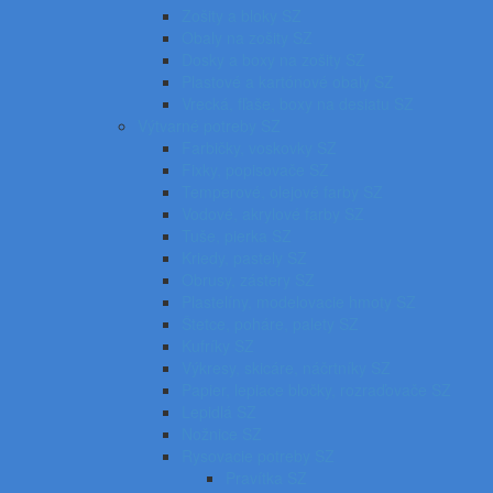
Zošity a bloky SZ
Obaly na zošity SZ
Dosky a boxy na zošity SZ
Plastové a kartónové obaly SZ
Vrecká, fľaše, boxy na desiatu SZ
Výtvarné potreby SZ
Farbičky, voskovky SZ
Fixky, popisovače SZ
Temperové, olejové farby SZ
Vodové, akrylové farby SZ
Tuše, pierka SZ
Kriedy, pastely SZ
Obrusy, zástery SZ
Plastelíny, modelovacie hmoty SZ
Štetce, poháre, palety SZ
Kufríky SZ
Výkresy, skicáre, náčrtníky SZ
Papier, lepiace bločky, rozraďovače SZ
Lepidlá SZ
Nožnice SZ
Rysovacie potreby SZ
Pravítka SZ