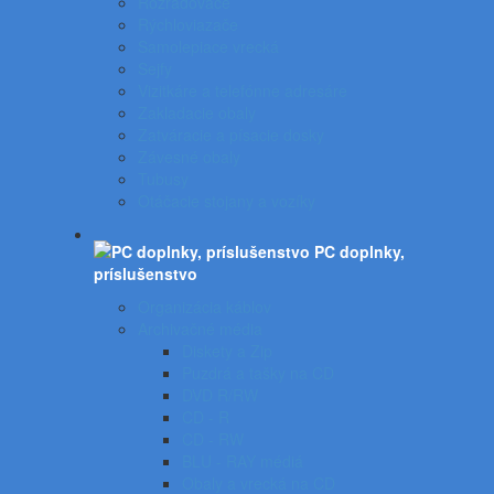
Rozraďovače
Rýchloviazače
Samolepiace vrecká
Sejfy
Vizitkáre a telefónne adresáre
Zakladacie obaly
Zatváracie a písacie dosky
Závesné obaly
Tubusy
Otáčacie stojany a vozíky
PC doplnky,
príslušenstvo
Organizácia káblov
Archivačné média
Diskety a Zip
Puzdrá a tašky na CD
DVD R/RW
CD - R
CD - RW
BLU - RAY médiá
Obaly a vrecká na CD