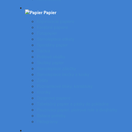
Papier
Kopírovacie papiere
Farebné papiere
Fotopapier
Samolepiace etikety
Špeciálny papier
Tlačivá
Poštové obálky
Školský papier
Samolepiace záložky
Samolepiace bločky a kocky
Zošity
Poznámkové bloky, karisbloky
Kroniky
Dizajnové papiere
Tabelačný papier a pásky do pokladne
Pauzovací papier, plotrové role a dvojhárky
Baliace potreby
Piktogramy