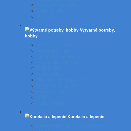
Stierateľné popisovače
Náplne do pier
Plniace pero
Výtvarné potreby,
hobby
Farbičky, voskovky
Fixky, popisovače
Temperové, olejové farby
Vodové, akrylové farby
Tuše, pierka
Kriedy, pastely
Plastelíny, modelovacie hmoty
Štetce, poháre, palety
Obrusy, zástery
Kufríky
Hobby, kreatíva
Korekcia a lepenie
Opravné laky a odstraňovače etikiet