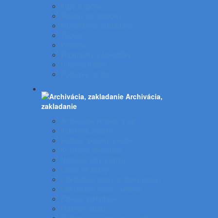
Klipy a spony
Stojany na časopisy
Kancelárske odkladače
Tacker
Pečiatky
Pripináčiky a špendlíky
Drobnosti stola
Podložky na stôl
Archivácia,
zakladanie
Archivačné krabice a klip
Indexové značky
Kožené aktovky a kufre
Krúžkové zakladače
Násuvné lišty a obaly
Obaly na zošity
Odkladacie mapy a dosky papier
Odkladacie obaly - krabice
Pákové zakladače
Plastové obaly