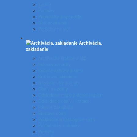
Tacker
Pečiatky
Pripináčiky a špendlíky
Drobnosti stola
Podložky na stôl
Archivácia,
zakladanie
Archivačné krabice a klip
Indexové značky
Kožené aktovky a kufre
Krúžkové zakladače
Násuvné lišty a obaly
Obaly na zošity
Odkladacie mapy a dosky papier
Odkladacie obaly - krabice
Pákové zakladače
Plastové obaly
Podpisové a katalógove knihy
Pokladničky a skrinky
Portfóliá