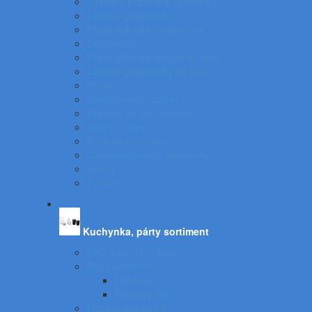
Toaletné papiere a zásobníky
Čistiace prostriedky
Prostriedky na hygienu rúk
Dezinfekcia
Prostriedky na umývanie riadu
Čistiace prostriedky do WC
Pranie
Osviežovače vzduchu
Doplnky na upratovanie
Vedrá - mopy
Koše do kuchynky
Odpadkové koše, popolníky
Vrecia
Rohože
Kuchynka, párty sortiment
EKO gastro produkty
Párty sortiment
Halloween
Plastový riad
Potravinové obaly