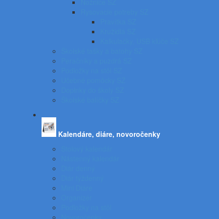
Nožnice SZ
Rysovacie potreby SZ
Pravítka SZ
Kružidlá SZ
Kalkulačky, USB kľúče SZ
Školské tašky a batohy SZ
Peračníky a puzdrá SZ
Podložky na stôl SZ
Učebné pomôcky SZ
Doplnky do školy SZ
Školské balíčky SZ
Kalendáre, diáre, novoročenky
Stolový kalendár
Nástenný kalendár
Diár denný
Diár týždenný
Mini Diáre
Organizér
Podložky na stôl
Novoročenky