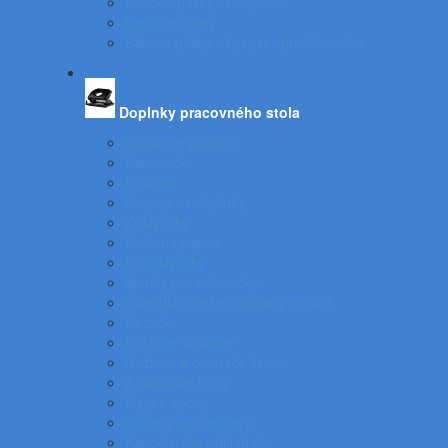
Penové pásky - uchytenie
Lepiace rolery
Baliace pásky - špagát - príslušenstvo
Doplnky pracovného stola
Skladové viazače
Dierovače
Pravítka
Stojany na doplnky
Zošívačky
Koše na papier
Rozošívačky
Spinky pre zošívačky
Svietidlá a veže a stojany na stôl
Rezače
Rotačné vizitkáre
Nožnice a otvárače listov
Zásuvkové boxy
Klipy a spony
Stojany na časopisy
Kancelárske odkladače