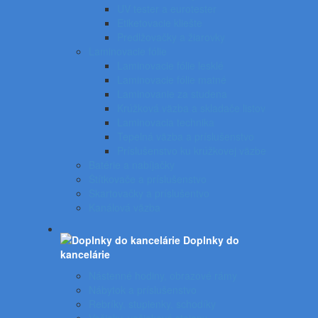
UV tester a eurotester
Etiketovacie kliešte
Predlžovačky a žiarovky
Laminovacie fólie
Laminovacie fólie lesklé
Laminovacie fólie matné
Laminovanie za studena
Krúžková väzba a skladače listov
Laminovacia technika
Tepelná väzba a príslušenstvo
Príslušenstvo ku krúžkovej väzbe
Batérie a nabíjačky
Štítkovače a príslušenstvo
Skartovačky a príslušentvo
Kanálová väzba
Doplnky do
kancelárie
Nástenné hodiny, obrazové rámy
Nábytok a príslušenstvo
Rebríky, stupienky, schodíky