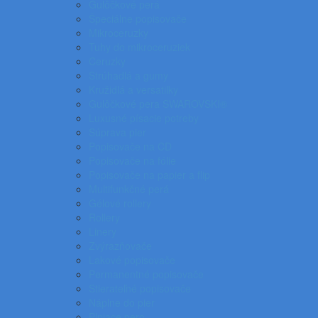
Gulôčkové perá
Špeciálne popisovače
Mikroceruzky
Tuhy do mikroceruziek
Ceruzky
Strúhadlá a gumy
Kružidlá a versatilky
Gulôčkové pera SWAROVSKI®
Luxusné písacie potreby
Súprava pier
Popisovače na CD
Popisovače na fólie
Popisovače na papier a flip
Multifunkčné perá
Gélové rollery
Rollery
Linery
Zvýrazňovače
Lakové popisovače
Permanentné popisovače
Stierateľné popisovače
Náplne do pier
Plniace pero