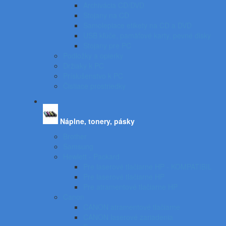
Archivácia CD/DVD
Stojany na CD
Samolepiace etikety na CD a DVD
USB kľúče, pamäťové karty, pevné disky
Stojany pre PC
Podložky a opierky
Držiaky k PC
Príslušenstvo k PC
Čistiace prostriedky
Náplne, tonery, pásky
Brother
Samsung
Hewlett - Packard
Pre laserové tlačiarne HP - KOMPATIBIL
Pre laserové tlačiarne HP
Pre atramentové tlačiarne HP
Canon
CANON atramentové tlačiarne
CANON laserové zariadenia