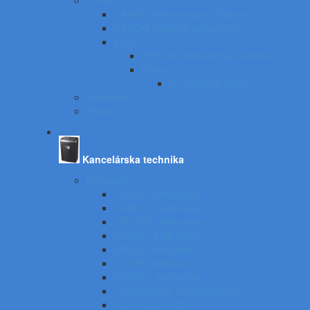
Canon
CANON atramentové tlačiarne
CANON laserové zariadenia
Epson
EPSON atramentové tlačiarne
Pásky
Do písacích strojov
Panasonic
Sharp
Kancelárska technika
Kalkulačky
CASIO - kalkulačky
CANON - kalkulačky
CITIZEN - kalkulačky
COMIX - kalkulačky
EMILE - kalkulačky
TOOR - kalkulačky
SHARP - kalkulačky
Príslušenstvo ku kalkulačkám
Kancelárske váhy