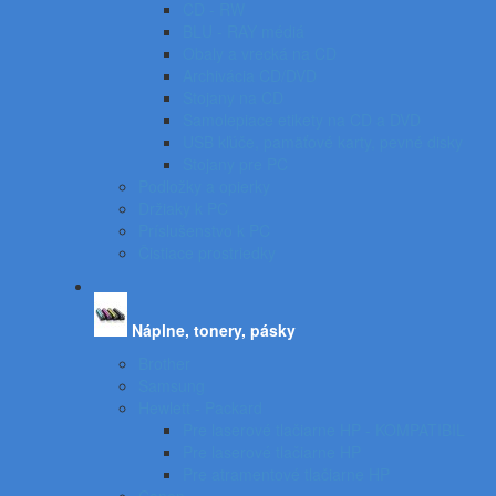
CD - RW
BLU - RAY médiá
Obaly a vrecká na CD
Archivácia CD/DVD
Stojany na CD
Samolepiace etikety na CD a DVD
USB kľúče, pamäťové karty, pevné disky
Stojany pre PC
Podložky a opierky
Držiaky k PC
Príslušenstvo k PC
Čistiace prostriedky
Náplne, tonery, pásky
Brother
Samsung
Hewlett - Packard
Pre laserové tlačiarne HP - KOMPATIBIL
Pre laserové tlačiarne HP
Pre atramentové tlačiarne HP