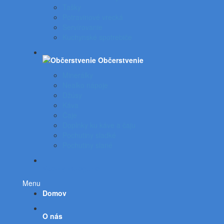
Tašky
Potravinové vrecká
Servírovanie
Kuchynské spotrebiče
Občerstvenie
Minerálky
Nealko nápoje
Džúsy
Káva
Čaje
Doplnky ku káve a čaju
Pochutiny sladké
Pochutiny slané
Všetky kategórie
Menu
Domov
O nás