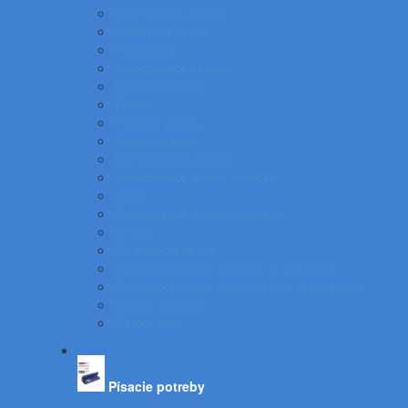
Kopírovacie papiere
Farebné papiere
Fotopapier
Samolepiace etikety
Špeciálny papier
Tlačivá
Poštové obálky
Školský papier
Samolepiace záložky
Samolepiace bločky a kocky
Zošity
Poznámkové bloky, karisbloky
Kroniky
Dizajnové papiere
Tabelačný papier a pásky do pokladne
Pauzovací papier, plotrové role a dvojhárky
Baliace potreby
Piktogramy
Písacie potreby