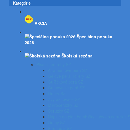
Kategórie
AKCIA
Špeciálna ponuka
2026
Školská sezóna
Písacie potreby SZ
Atramentové perá SZ
Gélové perá, rollery SZ
Guľôčkové perá SZ
Gumovacie perá SZ
Linery SZ
Zvýrazňovače SZ
Mikroceruzky SZ
Ceruzky SZ
Náplne do pier, bombičky, tuhy do ceruziek 
Gumy SZ
Strúhadlá SZ