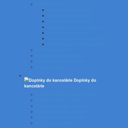
Laminovacie fólie
Laminovacie fólie lesklé
Laminovacie fólie matné
Laminovanie za studena
Krúžková väzba a skladače listov
Laminovacia technika
Tepelná väzba a príslušenstvo
Príslušenstvo ku krúžkovej väzbe
Batérie a nabíjačky
Štítkovače a príslušenstvo
Skartovačky a príslušentvo
Kanálová väzba
Doplnky do
kancelárie
Nástenné hodiny, obrazové rámy
Nábytok a príslušenstvo
Rebríky, stupienky, schodíky
Vešiaky, vešiakové stojany
Vysávače, čističky vzduchu
Vozíky, ručné vozíky