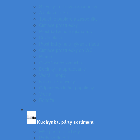
Servítky - utierky a zásobníky
Autokozmetika
Toaletné papiere a zásobníky
Čistiace prostriedky
Prostriedky na hygienu rúk
Dezinfekcia
Prostriedky na umývanie riadu
Čistiace prostriedky do WC
Pranie
Osviežovače vzduchu
Doplnky na upratovanie
Vedrá - mopy
Koše do kuchynky
Odpadkové koše, popolníky
Vrecia
Rohože
Kuchynka, párty sortiment
EKO gastro produkty
Párty sortiment