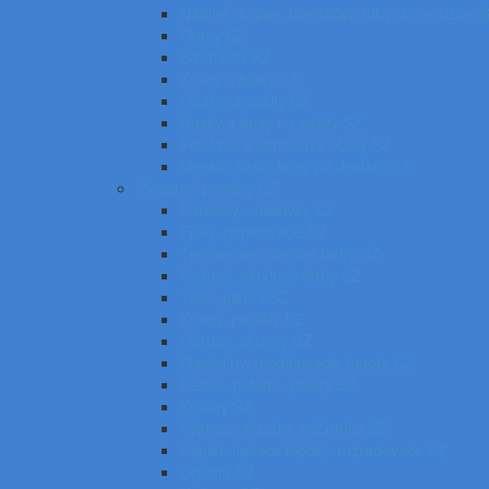
Náplne do pier, bombičky, tuhy do ceruziek 
Gumy SZ
Strúhadlá SZ
Zošity a bloky SZ
Obaly na zošity SZ
Dosky a boxy na zošity SZ
Plastové a kartónové obaly SZ
Vrecká, fľaše, boxy na desiatu SZ
Výtvarné potreby SZ
Farbičky, voskovky SZ
Fixky, popisovače SZ
Temperové, olejové farby SZ
Vodové, akrylové farby SZ
Tuše, pierka SZ
Kriedy, pastely SZ
Obrusy, zástery SZ
Plastelíny, modelovacie hmoty SZ
Štetce, poháre, palety SZ
Kufríky SZ
Výkresy, skicáre, náčrtníky SZ
Papier, lepiace bločky, rozraďovače SZ
Lepidlá SZ