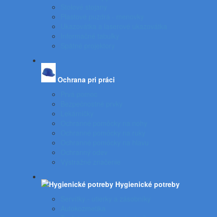
Stolové stojany
Plastové puzdrá - menovky
Ukazovátka a laserové ukazovátka
Informačné tabuľky
Spätné projektory
Ochrana pri práci
Prvá pomoc
Bezpečnostné prvky
Lekárničky
Ochranné pomôcky na nohy
Ochranné pomôcky na ruky
Ochranné pomôcky na hlavu
Ochranný odev
Výstražné značenie
Hygienické potreby
Servítky - utierky a zásobníky
Autokozmetika