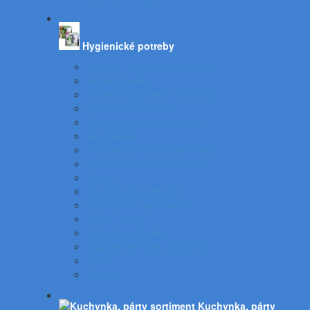
Hygienické potreby
Servítky - utierky a zásobníky
Autokozmetika
Toaletné papiere a zásobníky
Čistiace prostriedky
Prostriedky na hygienu rúk
Dezinfekcia
Prostriedky na umývanie riadu
Čistiace prostriedky do WC
Pranie
Osviežovače vzduchu
Doplnky na upratovanie
Vedrá - mopy
Koše do kuchynky
Odpadkové koše, popolníky
Vrecia
Rohože
Kuchynka, párty