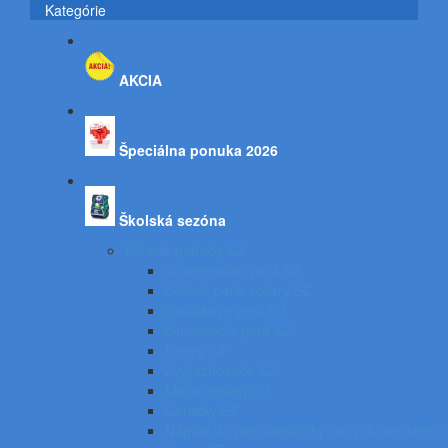
Kategórie
AKCIA
Špeciálna ponuka 2026
Školská sezóna
Písacie potreby SZ
Atramentové perá SZ
Gélové perá, rollery SZ
Guľôčkové perá SZ
Gumovacie perá SZ
Linery SZ
Zvýrazňovače SZ
Mikroceruzky SZ
Ceruzky SZ
Náplne do pier, bombičky, tuhy do ceruziek 