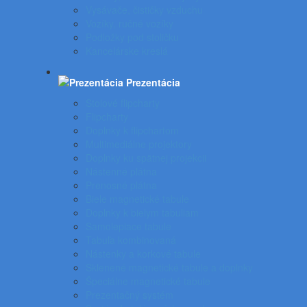
Vysávače, čističky vzduchu
Vozíky, ručné vozíky
Podložky pod stoličku
Kancelárske kreslá
Prezentácia
Stolové flipcharty
Flipcharty
Doplnky k flipchartom
Multimediálne projektory
Doplnky ku spätnej projekcii
Nástenné plátna
Prenosné plátna
Biele magnetické tabule
Doplnky k bielym tabuliam
Samolepiace tabule
Tabuľa kombinovaná
Nástenky a korkové tabule
Sklenené magnetické tabule a doplnky
Špeciálne magnetické tabule
Prezentačný systém