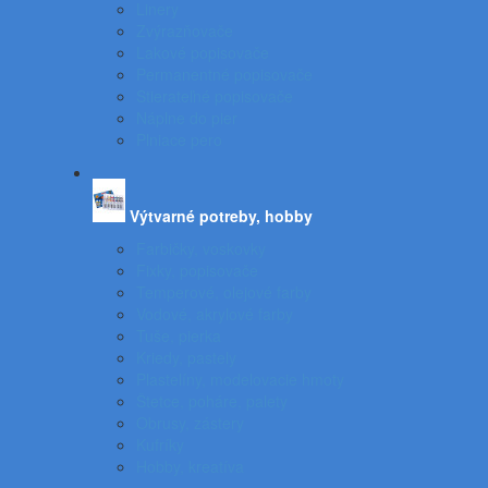
Linery
Zvýrazňovače
Lakové popisovače
Permanentné popisovače
Stierateľné popisovače
Náplne do pier
Plniace pero
Výtvarné potreby, hobby
Farbičky, voskovky
Fixky, popisovače
Temperové, olejové farby
Vodové, akrylové farby
Tuše, pierka
Kriedy, pastely
Plastelíny, modelovacie hmoty
Štetce, poháre, palety
Obrusy, zástery
Kufríky
Hobby, kreatíva