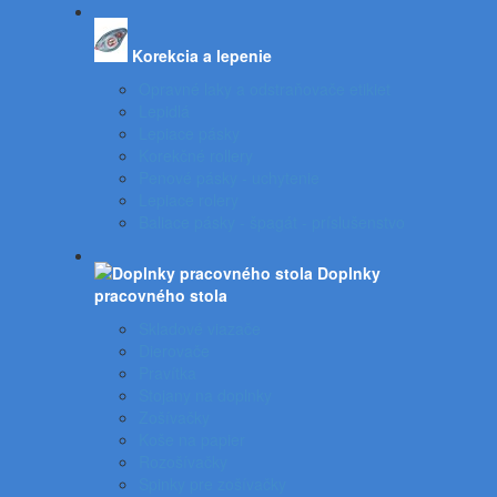
Korekcia a lepenie
Opravné laky a odstraňovače etikiet
Lepidlá
Lepiace pásky
Korekčné rollery
Penové pásky - uchytenie
Lepiace rolery
Baliace pásky - špagát - príslušenstvo
Doplnky
pracovného stola
Skladové viazače
Dierovače
Pravítka
Stojany na doplnky
Zošívačky
Koše na papier
Rozošívačky
Spinky pre zošívačky