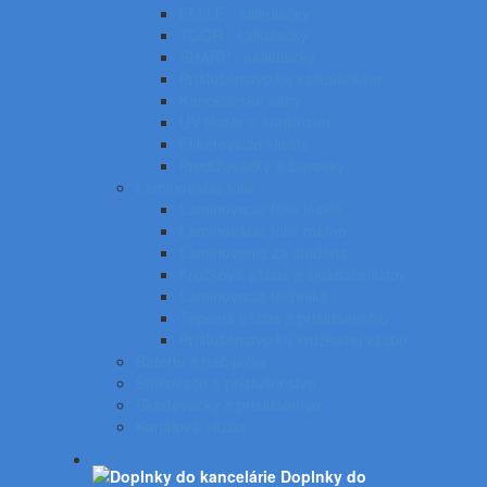
EMILE - kalkulačky
TOOR - kalkulačky
SHARP - kalkulačky
Príslušenstvo ku kalkulačkám
Kancelárske váhy
UV tester a eurotester
Etiketovacie kliešte
Predlžovačky a žiarovky
Laminovacie fólie
Laminovacie fólie lesklé
Laminovacie fólie matné
Laminovanie za studena
Krúžková väzba a skladače listov
Laminovacia technika
Tepelná väzba a príslušenstvo
Príslušenstvo ku krúžkovej väzbe
Batérie a nabíjačky
Štítkovače a príslušenstvo
Skartovačky a príslušentvo
Kanálová väzba
Doplnky do