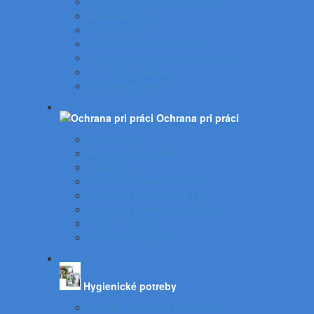
Systém katalógových panelov
Nástenné mapy
Stolové stojany
Plastové puzdrá - menovky
Ukazovátka a laserové ukazovátka
Informačné tabuľky
Spätné projektory
Ochrana pri práci
Prvá pomoc
Bezpečnostné prvky
Lekárničky
Ochranné pomôcky na nohy
Ochranné pomôcky na ruky
Ochranné pomôcky na hlavu
Ochranný odev
Výstražné značenie
Hygienické potreby
Servítky - utierky a zásobníky