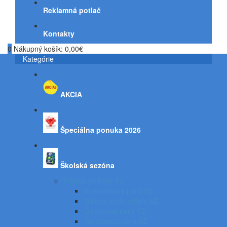
Reklamná potlač
Kontakty
0
Nákupný košík:
0,00€
Kategórie
AKCIA
Špeciálna ponuka 2026
Školská sezóna
Písacie potreby SZ
Atramentové perá SZ
Gélové perá, rollery SZ
Guľôčkové perá SZ
Gumovacie perá SZ