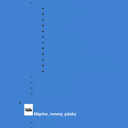
Archivačné média
Diskety a Zip
Puzdrá a tašky na CD
DVD R/RW
CD - R
CD - RW
BLU - RAY médiá
Obaly a vrecká na CD
Archivácia CD/DVD
Stojany na CD
Samolepiace etikety na CD a DVD
USB kľúče, pamäťové karty, pevné disky
Stojany pre PC
Podložky a opierky
Držiaky k PC
Príslušenstvo k PC
Čistiace prostriedky
Náplne, tonery, pásky
Brother