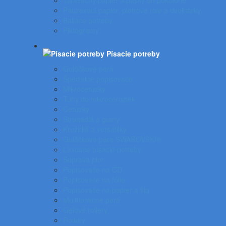
Tabelačný papier a pásky do pokladne
Pauzovací papier, plotrové role a dvojhárky
Baliace potreby
Piktogramy
Písacie potreby
Gulôčkové perá
Špeciálne popisovače
Mikroceruzky
Tuhy do mikroceruziek
Ceruzky
Strúhadlá a gumy
Kružidlá a versatilky
Gulôčkové pera SWAROVSKI®
Luxusné písacie potreby
Súprava pier
Popisovače na CD
Popisovače na fólie
Popisovače na papier a flip
Multifunkčné perá
Gélové rollery
Rollery