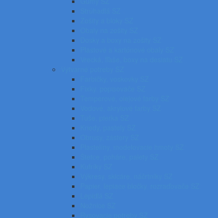
Gumy SZ
Strúhadlá SZ
Zošity a bloky SZ
Obaly na zošity SZ
Dosky a boxy na zošity SZ
Plastové a kartónové obaly SZ
Vrecká, fľaše, boxy na desiatu SZ
Výtvarné potreby SZ
Farbičky, voskovky SZ
Fixky, popisovače SZ
Temperové, olejové farby SZ
Vodové, akrylové farby SZ
Tuše, pierka SZ
Kriedy, pastely SZ
Obrusy, zástery SZ
Plastelíny, modelovacie hmoty SZ
Štetce, poháre, palety SZ
Kufríky SZ
Výkresy, skicáre, náčrtníky SZ
Papier, lepiace bločky, rozraďovače SZ
Lepidlá SZ
Nožnice SZ
Rysovacie potreby SZ