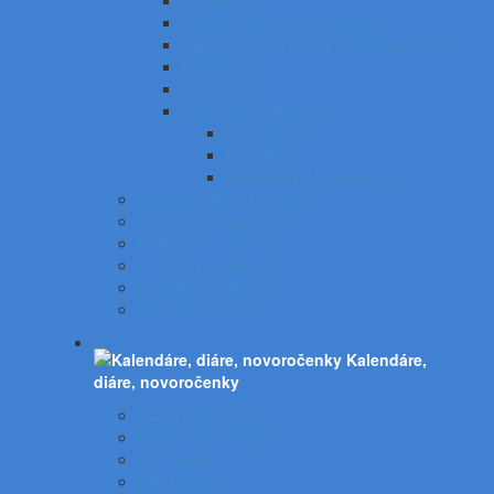
Kufríky SZ
Výkresy, skicáre, náčrtníky SZ
Papier, lepiace bločky, rozraďovače SZ
Lepidlá SZ
Nožnice SZ
Rysovacie potreby SZ
Pravítka SZ
Kružidlá SZ
Kalkulačky, USB kľúče SZ
Školské tašky a batohy SZ
Peračníky a puzdrá SZ
Podložky na stôl SZ
Učebné pomôcky SZ
Doplnky do školy SZ
Školské balíčky SZ
Kalendáre,
diáre, novoročenky
Stolový kalendár
Nástenný kalendár
Diár denný
Diár týždenný