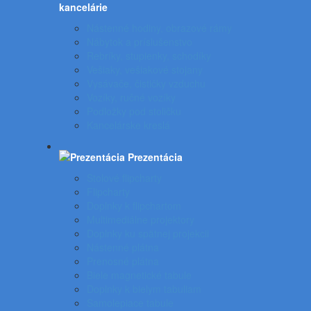
kancelárie
Nástenné hodiny, obrazové rámy
Nábytok a príslušenstvo
Rebríky, stupienky, schodíky
Vešiaky, vešiakové stojany
Vysávače, čističky vzduchu
Vozíky, ručné vozíky
Podložky pod stoličku
Kancelárske kreslá
Prezentácia
Stolové flipcharty
Flipcharty
Doplnky k flipchartom
Multimediálne projektory
Doplnky ku spätnej projekcii
Nástenné plátna
Prenosné plátna
Biele magnetické tabule
Doplnky k bielym tabuliam
Samolepiace tabule