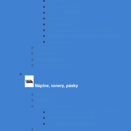
CD - RW
BLU - RAY médiá
Obaly a vrecká na CD
Archivácia CD/DVD
Stojany na CD
Samolepiace etikety na CD a DVD
USB kľúče, pamäťové karty, pevné disky
Stojany pre PC
Podložky a opierky
Držiaky k PC
Príslušenstvo k PC
Čistiace prostriedky
Náplne, tonery, pásky
Brother
Samsung
Hewlett - Packard
Pre laserové tlačiarne HP - KOMPATIBIL
Pre laserové tlačiarne HP
Pre atramentové tlačiarne HP
Canon