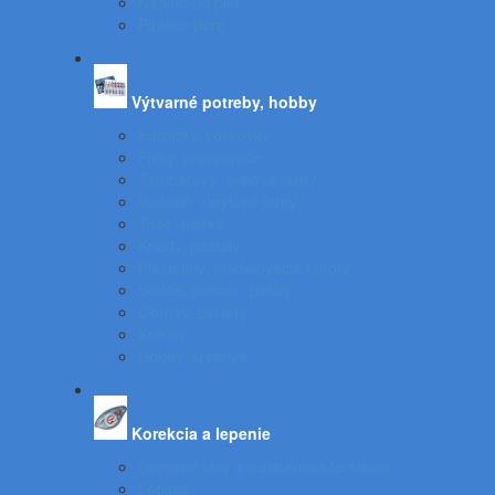
Náplne do pier
Plniace pero
Výtvarné potreby, hobby
Farbičky, voskovky
Fixky, popisovače
Temperové, olejové farby
Vodové, akrylové farby
Tuše, pierka
Kriedy, pastely
Plastelíny, modelovacie hmoty
Štetce, poháre, palety
Obrusy, zástery
Kufríky
Hobby, kreatíva
Korekcia a lepenie
Opravné laky a odstraňovače etikiet
Lepidlá