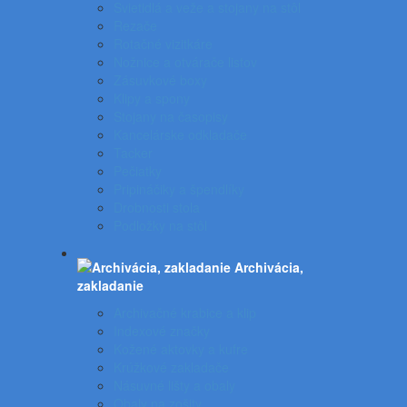
Svietidlá a veže a stojany na stôl
Rezače
Rotačné vizitkáre
Nožnice a otvárače listov
Zásuvkové boxy
Klipy a spony
Stojany na časopisy
Kancelárske odkladače
Tacker
Pečiatky
Pripináčiky a špendlíky
Drobnosti stola
Podložky na stôl
Archivácia,
zakladanie
Archivačné krabice a klip
Indexové značky
Kožené aktovky a kufre
Krúžkové zakladače
Násuvné lišty a obaly
Obaly na zošity