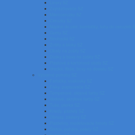
Linery SZ
Zvýrazňovače SZ
Mikroceruzky SZ
Ceruzky SZ
Náplne do pier, bombičky, tuhy do ceruziek 
Gumy SZ
Strúhadlá SZ
Zošity a bloky SZ
Obaly na zošity SZ
Dosky a boxy na zošity SZ
Plastové a kartónové obaly SZ
Vrecká, fľaše, boxy na desiatu SZ
Výtvarné potreby SZ
Farbičky, voskovky SZ
Fixky, popisovače SZ
Temperové, olejové farby SZ
Vodové, akrylové farby SZ
Tuše, pierka SZ
Kriedy, pastely SZ
Obrusy, zástery SZ
Plastelíny, modelovacie hmoty SZ
Štetce, poháre, palety SZ