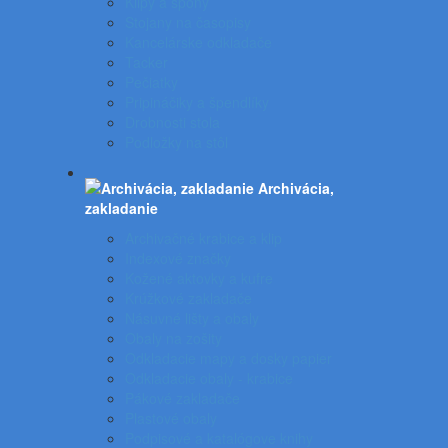
Klipy a spony
Stojany na časopisy
Kancelárske odkladače
Tacker
Pečiatky
Pripináčiky a špendlíky
Drobnosti stola
Podložky na stôl
Archivácia,
zakladanie
Archivačné krabice a klip
Indexové značky
Kožené aktovky a kufre
Krúžkové zakladače
Násuvné lišty a obaly
Obaly na zošity
Odkladacie mapy a dosky papier
Odkladacie obaly - krabice
Pákové zakladače
Plastové obaly
Podpisové a katalógove knihy