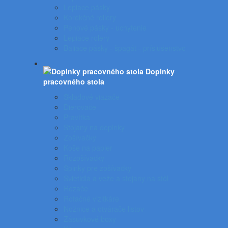
Lepiace pásky
Korekčné rollery
Penové pásky - uchytenie
Lepiace rolery
Baliace pásky - špagát - príslušenstvo
Doplnky
pracovného stola
Skladové viazače
Dierovače
Pravítka
Stojany na doplnky
Zošívačky
Koše na papier
Rozošívačky
Spinky pre zošívačky
Svietidlá a veže a stojany na stôl
Rezače
Rotačné vizitkáre
Nožnice a otvárače listov
Zásuvkové boxy