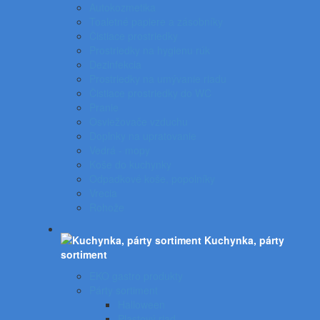
Autokozmetika
Toaletné papiere a zásobníky
Čistiace prostriedky
Prostriedky na hygienu rúk
Dezinfekcia
Prostriedky na umývanie riadu
Čistiace prostriedky do WC
Pranie
Osviežovače vzduchu
Doplnky na upratovanie
Vedrá - mopy
Koše do kuchynky
Odpadkové koše, popolníky
Vrecia
Rohože
Kuchynka, párty
sortiment
EKO gastro produkty
Párty sortiment
Halloween
Plastový riad