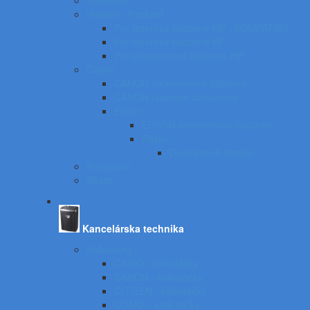
Samsung
Hewlett - Packard
Pre laserové tlačiarne HP - KOMPATIBIL
Pre laserové tlačiarne HP
Pre atramentové tlačiarne HP
Canon
CANON atramentové tlačiarne
CANON laserové zariadenia
Epson
EPSON atramentové tlačiarne
Pásky
Do písacích strojov
Panasonic
Sharp
Kancelárska technika
Kalkulačky
CASIO - kalkulačky
CANON - kalkulačky
CITIZEN - kalkulačky
COMIX - kalkulačky