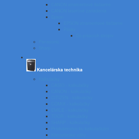
CANON atramentové tlačiarne
CANON laserové zariadenia
Epson
EPSON atramentové tlačiarne
Pásky
Do písacích strojov
Panasonic
Sharp
Kancelárska technika
Kalkulačky
CASIO - kalkulačky
CANON - kalkulačky
CITIZEN - kalkulačky
COMIX - kalkulačky
EMILE - kalkulačky
TOOR - kalkulačky
SHARP - kalkulačky
Príslušenstvo ku kalkulačkám
Kancelárske váhy