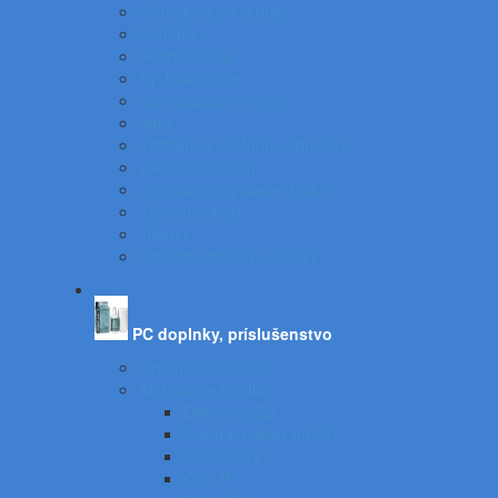
Pokladničky a skrinky
Portfóliá
Rozraďovače
Rýchloviazače
Samolepiace vrecká
Sejfy
Vizitkáre a telefónne adresáre
Zakladacie obaly
Zatváracie a písacie dosky
Závesné obaly
Tubusy
Otáčacie stojany a vozíky
PC doplnky, príslušenstvo
Organizácia káblov
Archivačné média
Diskety a Zip
Puzdrá a tašky na CD
DVD R/RW
CD - R