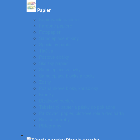
Papier
Kopírovacie papiere
Farebné papiere
Fotopapier
Samolepiace etikety
Špeciálny papier
Tlačivá
Poštové obálky
Školský papier
Samolepiace záložky
Samolepiace bločky a kocky
Zošity
Poznámkové bloky, karisbloky
Kroniky
Dizajnové papiere
Tabelačný papier a pásky do pokladne
Pauzovací papier, plotrové role a dvojhárky
Baliace potreby
Piktogramy