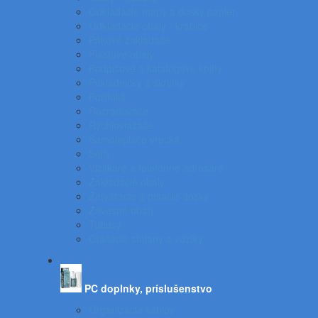
Odkladacie mapy a dosky papier
Odkladacie obaly - krabice
Pákové zakladače
Plastové obaly
Podpisové a katalógove knihy
Pokladničky a skrinky
Portfóliá
Rozraďovače
Rýchloviazače
Samolepiace vrecká
Sejfy
Vizitkáre a telefónne adresáre
Zakladacie obaly
Zatváracie a písacie dosky
Závesné obaly
Tubusy
Otáčacie stojany a vozíky
PC doplnky, príslušenstvo
Organizácia káblov