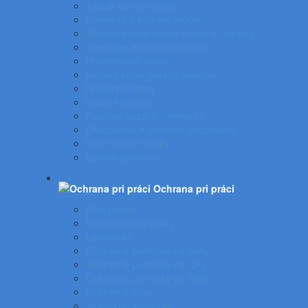
Tabuľa kombinovaná
Nástenky a korkové tabule
Sklenené magnetické tabule a doplnky
Špeciálne magnetické tabule
Prezentačný systém
Systém katalógových panelov
Nástenné mapy
Stolové stojany
Plastové puzdrá - menovky
Ukazovátka a laserové ukazovátka
Informačné tabuľky
Spätné projektory
Ochrana pri práci
Prvá pomoc
Bezpečnostné prvky
Lekárničky
Ochranné pomôcky na nohy
Ochranné pomôcky na ruky
Ochranné pomôcky na hlavu
Ochranný odev
Výstražné značenie