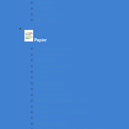
Mini Diáre
Organizér
Podložky na stôl
Novoročenky
Papier
Kopírovacie papiere
Farebné papiere
Fotopapier
Samolepiace etikety
Špeciálny papier
Tlačivá
Poštové obálky
Školský papier
Samolepiace záložky
Samolepiace bločky a kocky
Zošity
Poznámkové bloky, karisbloky
Kroniky
Dizajnové papiere