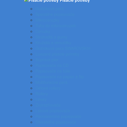
Písacie potreby
Gulôčkové perá
Špeciálne popisovače
Mikroceruzky
Tuhy do mikroceruziek
Ceruzky
Strúhadlá a gumy
Kružidlá a versatilky
Gulôčkové pera SWAROVSKI®
Luxusné písacie potreby
Súprava pier
Popisovače na CD
Popisovače na fólie
Popisovače na papier a flip
Multifunkčné perá
Gélové rollery
Rollery
Linery
Zvýrazňovače
Lakové popisovače
Permanentné popisovače
Stierateľné popisovače