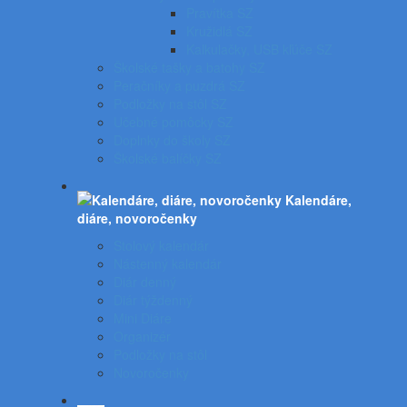
Pravítka SZ
Kružidlá SZ
Kalkulačky, USB kľúče SZ
Školské tašky a batohy SZ
Peračníky a puzdrá SZ
Podložky na stôl SZ
Učebné pomôcky SZ
Doplnky do školy SZ
Školské balíčky SZ
Kalendáre,
diáre, novoročenky
Stolový kalendár
Nástenný kalendár
Diár denný
Diár týždenný
Mini Diáre
Organizér
Podložky na stôl
Novoročenky