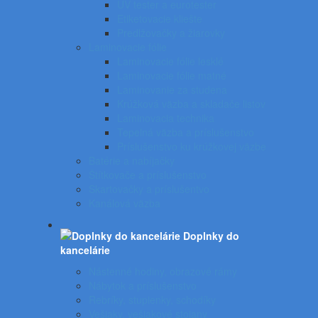
UV tester a eurotester
Etiketovacie kliešte
Predlžovačky a žiarovky
Laminovacie fólie
Laminovacie fólie lesklé
Laminovacie fólie matné
Laminovanie za studena
Krúžková väzba a skladače listov
Laminovacia technika
Tepelná väzba a príslušenstvo
Príslušenstvo ku krúžkovej väzbe
Batérie a nabíjačky
Štítkovače a príslušenstvo
Skartovačky a príslušentvo
Kanálová väzba
Doplnky do
kancelárie
Nástenné hodiny, obrazové rámy
Nábytok a príslušenstvo
Rebríky, stupienky, schodíky
Vešiaky, vešiakové stojany