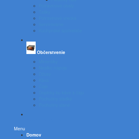
Potravinové obaly
Tašky
Potravinové vrecká
Servírovanie
Kuchynské spotrebiče
Občerstvenie
Minerálky
Nealko nápoje
Džúsy
Káva
Čaje
Doplnky ku káve a čaju
Pochutiny sladké
Pochutiny slané
Všetky kategórie
Menu
Domov