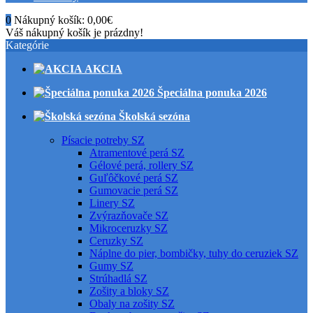
0
Nákupný košík:
0,00€
Váš nákupný košík je prázdny!
Kategórie
AKCIA
Špeciálna ponuka 2026
Školská sezóna
Písacie potreby SZ
Atramentové perá SZ
Gélové perá, rollery SZ
Guľôčkové perá SZ
Gumovacie perá SZ
Linery SZ
Zvýrazňovače SZ
Mikroceruzky SZ
Ceruzky SZ
Náplne do pier, bombičky, tuhy do ceruziek SZ
Gumy SZ
Strúhadlá SZ
Zošity a bloky SZ
Obaly na zošity SZ