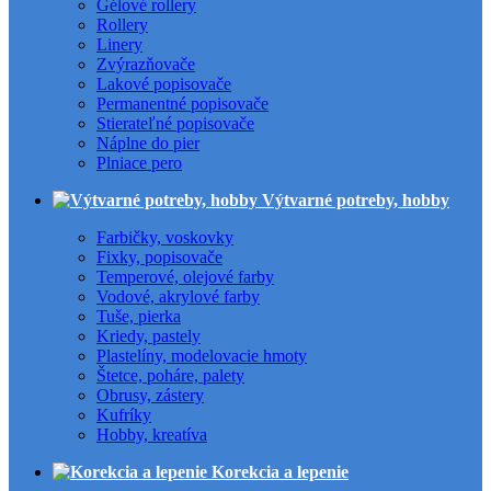
Gélové rollery
Rollery
Linery
Zvýrazňovače
Lakové popisovače
Permanentné popisovače
Stierateľné popisovače
Náplne do pier
Plniace pero
Výtvarné potreby, hobby
Farbičky, voskovky
Fixky, popisovače
Temperové, olejové farby
Vodové, akrylové farby
Tuše, pierka
Kriedy, pastely
Plastelíny, modelovacie hmoty
Štetce, poháre, palety
Obrusy, zástery
Kufríky
Hobby, kreatíva
Korekcia a lepenie