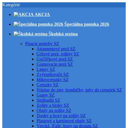
Kategórie
AKCIA
Špeciálna ponuka 2026
Školská sezóna
Písacie potreby SZ
Atramentové perá SZ
Gélové perá, rollery SZ
Guľôčkové perá SZ
Gumovacie perá SZ
Linery SZ
Zvýrazňovače SZ
Mikroceruzky SZ
Ceruzky SZ
Náplne do pier, bombičky, tuhy do ceruziek SZ
Gumy SZ
Strúhadlá SZ
Zošity a bloky SZ
Obaly na zošity SZ
Dosky a boxy na zošity SZ
Plastové a kartónové obaly SZ
Vrecká, fľaše, boxy na desiatu SZ