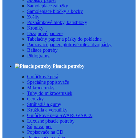
Školský papier
Samolepiace záložky
Samolepiace bločky a kocky
Zošity
Poznámkové bloky, karisbloky
Kroniky
Dizajnové papiere
Tabelačný papier a pásky do pokladne
Pauzovací papier, plotrové role a dvojhárky
Baliace potreby
Piktogramy
Písacie potreby
Gulôčkové perá
Špeciálne popisovače
Mikroceruzky
Tuhy do mikroceruziek
Ceruzky
Strúhadlá a gumy
Kružidlá a versatilky
Gulôčkové pera SWAROVSKI®
Luxusné písacie potreby
Súprava pier
Popisovače na CD
Popisovače na fólie