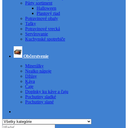
Párty sortiment
Halloween
Plastový riad
Potravinové obaly
Tašky
Potravinové vrecká
Servírovanie
Kuchynské spotrebiče
Občerstvenie
Minerálky
Nealko nápoje
Džúsy
Káva
Čaje
Doplnky ku káve a čaju
Pochutiny sladké
Pochutiny slané
Všetky kategórie