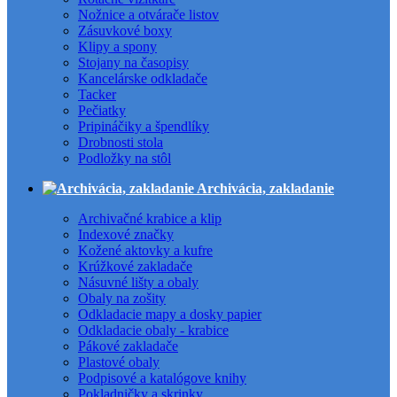
Nožnice a otvárače listov
Zásuvkové boxy
Klipy a spony
Stojany na časopisy
Kancelárske odkladače
Tacker
Pečiatky
Pripináčiky a špendlíky
Drobnosti stola
Podložky na stôl
Archivácia, zakladanie
Archivačné krabice a klip
Indexové značky
Kožené aktovky a kufre
Krúžkové zakladače
Násuvné lišty a obaly
Obaly na zošity
Odkladacie mapy a dosky papier
Odkladacie obaly - krabice
Pákové zakladače
Plastové obaly
Podpisové a katalógove knihy
Pokladničky a skrinky