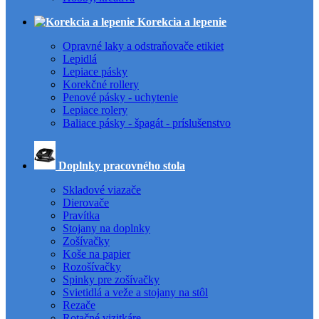
Korekcia a lepenie
Opravné laky a odstraňovače etikiet
Lepidlá
Lepiace pásky
Korekčné rollery
Penové pásky - uchytenie
Lepiace rolery
Baliace pásky - špagát - príslušenstvo
Doplnky pracovného stola
Skladové viazače
Dierovače
Pravítka
Stojany na doplnky
Zošívačky
Koše na papier
Rozošívačky
Spinky pre zošívačky
Svietidlá a veže a stojany na stôl
Rezače
Rotačné vizitkáre