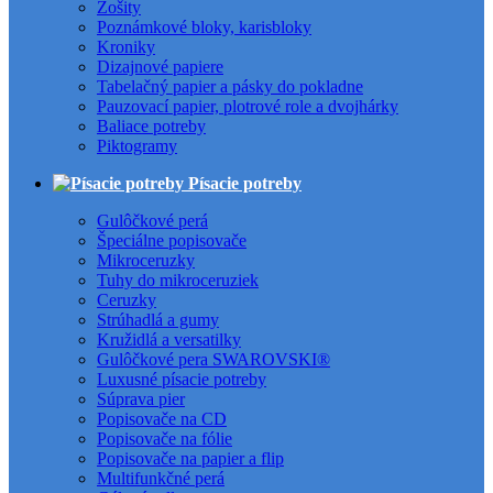
Zošity
Poznámkové bloky, karisbloky
Kroniky
Dizajnové papiere
Tabelačný papier a pásky do pokladne
Pauzovací papier, plotrové role a dvojhárky
Baliace potreby
Piktogramy
Písacie potreby
Gulôčkové perá
Špeciálne popisovače
Mikroceruzky
Tuhy do mikroceruziek
Ceruzky
Strúhadlá a gumy
Kružidlá a versatilky
Gulôčkové pera SWAROVSKI®
Luxusné písacie potreby
Súprava pier
Popisovače na CD
Popisovače na fólie
Popisovače na papier a flip
Multifunkčné perá