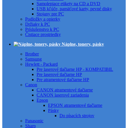
Samolepiace etikety na CD a DVD
USB kľúče, pamäťové karty, pevné disky
Stojany pre PC
Podložky a opierky
Držiaky k PC
Príslušenstvo k PC
Čistiace prostriedky
Náplne, tonery, pásky
Brother
Samsung
Hewlett - Packard
Pre laserové tlačiarne HP - KOMPATIBIL
Pre laserové tlačiarne HP
Pre atramentové tlačiarne HP
Canon
CANON atramentové tlačiarne
CANON laserové zariadenia
Epson
EPSON atramentové tlačiarne
Pásky
Do písacích strojov
Panasonic
Sharp