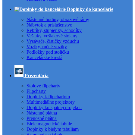
Doplnky do kancelárie
Nástenné hodiny, obrazové rámy
Nábytok a príslušenstvo
Rebríky, stupienky, schodíky
Vešiaky, vešiakové stojany
Vysávače, čističky vzduchu
Vozíky, ručné vozíky
Podložky pod stoličku
Kancelárske kreslá
Prezentácia
Stolové flipcharty
Flipcharty
Doplnky k flipchartom
Multimediálne projektory
Doplnky ku spätnej projekcii
Nástenné plátna
Prenosné plátna
Biele magnetické tabule
Doplnky k bielym tabuliam
Samolepiace tabule