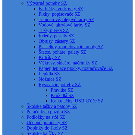
Výtvarné potreby SZ
Farbičky, voskovky SZ
Fixky, popisovače SZ
Temperové, olejové farby SZ
Vodové, akrylové farby SZ
Tuše, pierka SZ
Kriedy, pastely SZ
Obrusy, zástery SZ
Plastelíny, modelovacie hmoty SZ
Štetce, poháre, palety SZ
Kufríky SZ
Výkresy, skicáre, náčrtníky SZ
Papier, lepiace bločky, rozraďovače SZ
Lepidlá SZ
Nožnice SZ
Rysovacie potreby SZ
Pravítka SZ
Kružidlá SZ
Kalkulačky, USB kľúče SZ
Školské tašky a batohy SZ
Peračníky a puzdrá SZ
Podložky na stôl SZ
Učebné pomôcky SZ
Doplnky do školy SZ
Školské balíčky SZ