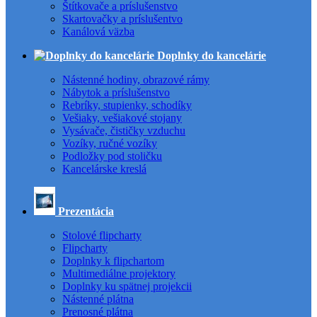
Štítkovače a príslušenstvo
Skartovačky a príslušentvo
Kanálová väzba
Doplnky do kancelárie
Nástenné hodiny, obrazové rámy
Nábytok a príslušenstvo
Rebríky, stupienky, schodíky
Vešiaky, vešiakové stojany
Vysávače, čističky vzduchu
Vozíky, ručné vozíky
Podložky pod stoličku
Kancelárske kreslá
Prezentácia
Stolové flipcharty
Flipcharty
Doplnky k flipchartom
Multimediálne projektory
Doplnky ku spätnej projekcii
Nástenné plátna
Prenosné plátna