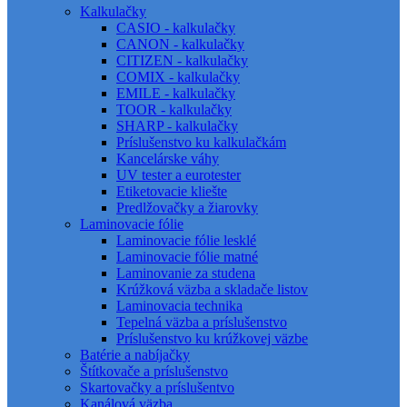
Kalkulačky
CASIO - kalkulačky
CANON - kalkulačky
CITIZEN - kalkulačky
COMIX - kalkulačky
EMILE - kalkulačky
TOOR - kalkulačky
SHARP - kalkulačky
Príslušenstvo ku kalkulačkám
Kancelárske váhy
UV tester a eurotester
Etiketovacie kliešte
Predlžovačky a žiarovky
Laminovacie fólie
Laminovacie fólie lesklé
Laminovacie fólie matné
Laminovanie za studena
Krúžková väzba a skladače listov
Laminovacia technika
Tepelná väzba a príslušenstvo
Príslušenstvo ku krúžkovej väzbe
Batérie a nabíjačky
Štítkovače a príslušenstvo
Skartovačky a príslušentvo
Kanálová väzba