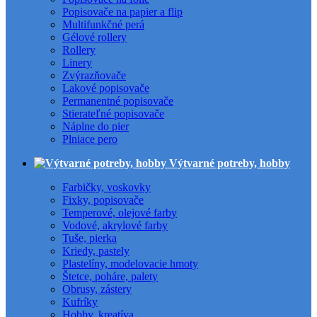
Popisovače na papier a flip
Multifunkčné perá
Gélové rollery
Rollery
Linery
Zvýrazňovače
Lakové popisovače
Permanentné popisovače
Stierateľné popisovače
Náplne do pier
Plniace pero
Výtvarné potreby, hobby
Farbičky, voskovky
Fixky, popisovače
Temperové, olejové farby
Vodové, akrylové farby
Tuše, pierka
Kriedy, pastely
Plastelíny, modelovacie hmoty
Štetce, poháre, palety
Obrusy, zástery
Kufríky
Hobby, kreatíva