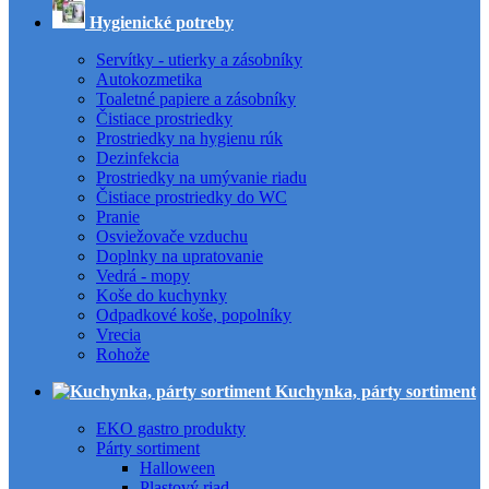
Hygienické potreby
Servítky - utierky a zásobníky
Autokozmetika
Toaletné papiere a zásobníky
Čistiace prostriedky
Prostriedky na hygienu rúk
Dezinfekcia
Prostriedky na umývanie riadu
Čistiace prostriedky do WC
Pranie
Osviežovače vzduchu
Doplnky na upratovanie
Vedrá - mopy
Koše do kuchynky
Odpadkové koše, popolníky
Vrecia
Rohože
Kuchynka, párty sortiment
EKO gastro produkty
Párty sortiment
Halloween
Plastový riad