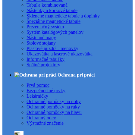
Tabuľa kombinovaná
Nástenky a korkové tabule
Sklenené magnetické tabule a doplnky
Špeciálne magnetické tabule
Prezentačný systém
Systém katalógových panelov
Nástenné mapy
Stolové stojany
Plastové puzdrá - menovky
Ukazovátka a laserové ukazovátka
Informačné tabuľky
Spätné projektory
Ochrana pri práci
Prvá pomoc
Bezpečnostné prvky
Lekárničky
Ochranné pomôcky na nohy
Ochranné pomôcky na ruky
Ochranné pomôcky na hlavu
Ochranný odev
Výstražné značenie