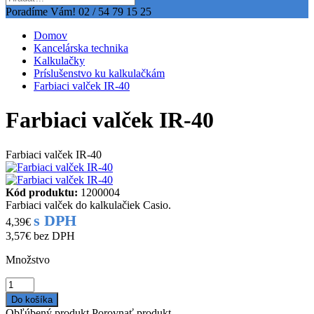
Poradíme Vám!
02 / 54 79 15 25
Domov
Kancelárska technika
Kalkulačky
Príslušenstvo ku kalkulačkám
Farbiaci valček IR-40
Farbiaci valček IR-40
Farbiaci valček IR-40
Kód produktu:
1200004
Farbiaci valček do kalkulačiek Casio.
s DPH
4,39€
3,57€
bez DPH
Množstvo
Obľúbený produkt
Porovnať produkt