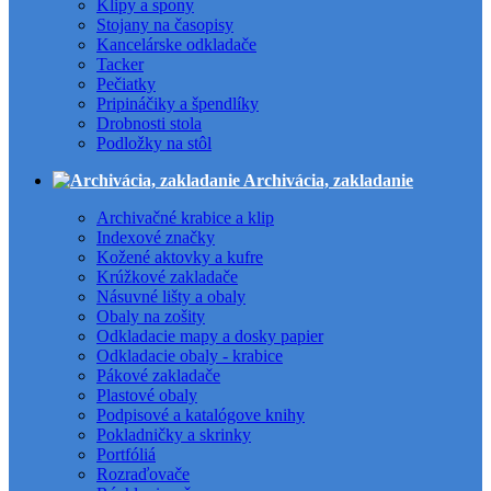
Klipy a spony
Stojany na časopisy
Kancelárske odkladače
Tacker
Pečiatky
Pripináčiky a špendlíky
Drobnosti stola
Podložky na stôl
Archivácia, zakladanie
Archivačné krabice a klip
Indexové značky
Kožené aktovky a kufre
Krúžkové zakladače
Násuvné lišty a obaly
Obaly na zošity
Odkladacie mapy a dosky papier
Odkladacie obaly - krabice
Pákové zakladače
Plastové obaly
Podpisové a katalógove knihy
Pokladničky a skrinky
Portfóliá
Rozraďovače