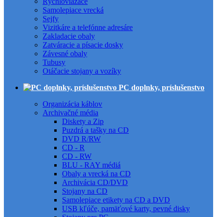
Rýchloviazače
Samolepiace vrecká
Sejfy
Vizitkáre a telefónne adresáre
Zakladacie obaly
Zatváracie a písacie dosky
Závesné obaly
Tubusy
Otáčacie stojany a vozíky
PC doplnky, príslušenstvo
Organizácia káblov
Archivačné média
Diskety a Zip
Puzdrá a tašky na CD
DVD R/RW
CD - R
CD - RW
BLU - RAY médiá
Obaly a vrecká na CD
Archivácia CD/DVD
Stojany na CD
Samolepiace etikety na CD a DVD
USB kľúče, pamäťové karty, pevné disky