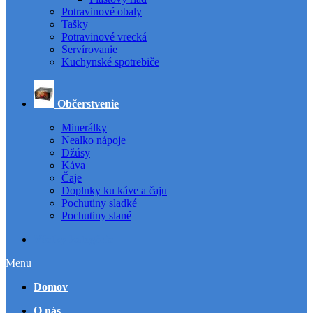
Potravinové obaly
Tašky
Potravinové vrecká
Servírovanie
Kuchynské spotrebiče
Občerstvenie
Minerálky
Nealko nápoje
Džúsy
Káva
Čaje
Doplnky ku káve a čaju
Pochutiny sladké
Pochutiny slané
Všetky kategórie
Menu
Domov
O nás