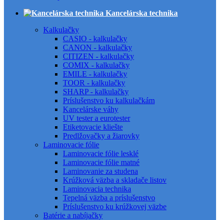
Kancelárska technika
Kalkulačky
CASIO - kalkulačky
CANON - kalkulačky
CITIZEN - kalkulačky
COMIX - kalkulačky
EMILE - kalkulačky
TOOR - kalkulačky
SHARP - kalkulačky
Príslušenstvo ku kalkulačkám
Kancelárske váhy
UV tester a eurotester
Etiketovacie kliešte
Predlžovačky a žiarovky
Laminovacie fólie
Laminovacie fólie lesklé
Laminovacie fólie matné
Laminovanie za studena
Krúžková väzba a skladače listov
Laminovacia technika
Tepelná väzba a príslušenstvo
Príslušenstvo ku krúžkovej väzbe
Batérie a nabíjačky