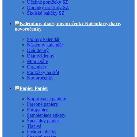
Učebné pomôcky SZ
Doplnky do školy SZ
Školské balíčky SZ
Kalendáre, diáre,
novoročenky
Stolový kalendár
Nástenný kalendár
Diár denný
Diár týždenný
Mini Diáre
Organizér
Podložky na stôl
Novoročenky
Papier
Kopírovacie papiere
Farebné papiere
Fotopapier
Samolepiace etikety
Špeciálny papier
Tlačivá
Poštové obálky