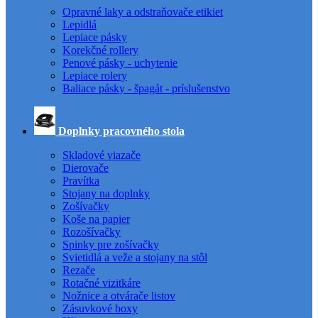
Opravné laky a odstraňovače etikiet
Lepidlá
Lepiace pásky
Korekčné rollery
Penové pásky - uchytenie
Lepiace rolery
Baliace pásky - špagát - príslušenstvo
Doplnky pracovného stola
Skladové viazače
Dierovače
Pravítka
Stojany na doplnky
Zošívačky
Koše na papier
Rozošívačky
Spinky pre zošívačky
Svietidlá a veže a stojany na stôl
Rezače
Rotačné vizitkáre
Nožnice a otvárače listov
Zásuvkové boxy