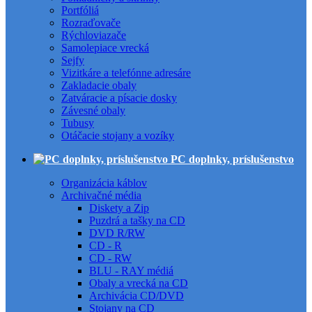
Portfóliá
Rozraďovače
Rýchloviazače
Samolepiace vrecká
Sejfy
Vizitkáre a telefónne adresáre
Zakladacie obaly
Zatváracie a písacie dosky
Závesné obaly
Tubusy
Otáčacie stojany a vozíky
PC doplnky, príslušenstvo
Organizácia káblov
Archivačné média
Diskety a Zip
Puzdrá a tašky na CD
DVD R/RW
CD - R
CD - RW
BLU - RAY médiá
Obaly a vrecká na CD
Archivácia CD/DVD
Stojany na CD