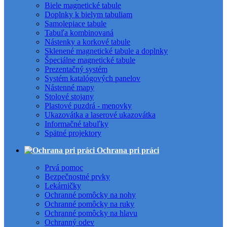
Biele magnetické tabule
Doplnky k bielym tabuliam
Samolepiace tabule
Tabuľa kombinovaná
Nástenky a korkové tabule
Sklenené magnetické tabule a doplnky
Špeciálne magnetické tabule
Prezentačný systém
Systém katalógových panelov
Nástenné mapy
Stolové stojany
Plastové puzdrá - menovky
Ukazovátka a laserové ukazovátka
Informačné tabuľky
Spätné projektory
Ochrana pri práci
Prvá pomoc
Bezpečnostné prvky
Lekárničky
Ochranné pomôcky na nohy
Ochranné pomôcky na ruky
Ochranné pomôcky na hlavu
Ochranný odev