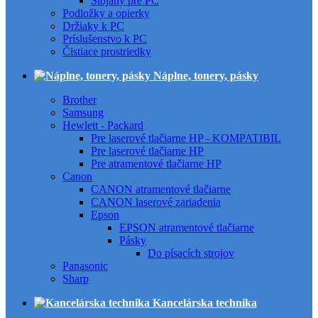
Stojany pre PC
Podložky a opierky
Držiaky k PC
Príslušenstvo k PC
Čistiace prostriedky
Náplne, tonery, pásky
Brother
Samsung
Hewlett - Packard
Pre laserové tlačiarne HP - KOMPATIBIL
Pre laserové tlačiarne HP
Pre atramentové tlačiarne HP
Canon
CANON atramentové tlačiarne
CANON laserové zariadenia
Epson
EPSON atramentové tlačiarne
Pásky
Do písacích strojov
Panasonic
Sharp
Kancelárska technika