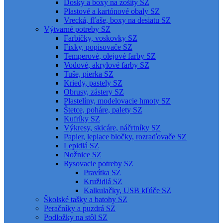
Dosky a boxy na zošity SZ
Plastové a kartónové obaly SZ
Vrecká, fľaše, boxy na desiatu SZ
Výtvarné potreby SZ
Farbičky, voskovky SZ
Fixky, popisovače SZ
Temperové, olejové farby SZ
Vodové, akrylové farby SZ
Tuše, pierka SZ
Kriedy, pastely SZ
Obrusy, zástery SZ
Plastelíny, modelovacie hmoty SZ
Štetce, poháre, palety SZ
Kufríky SZ
Výkresy, skicáre, náčrtníky SZ
Papier, lepiace bločky, rozraďovače SZ
Lepidlá SZ
Nožnice SZ
Rysovacie potreby SZ
Pravítka SZ
Kružidlá SZ
Kalkulačky, USB kľúče SZ
Školské tašky a batohy SZ
Peračníky a puzdrá SZ
Podložky na stôl SZ