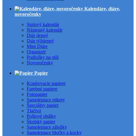
Kalendáre, diáre,
novoročenky
Stolový kalendár
Nástenný kalendár
Diár denný
Diár týždenný
Mini Diáre
Organizér
Podložky na stôl
Novoročenky
Papier
Kopírovacie papiere
Farebné papiere
Fotopapier
Samolepiace etikety
Špeciálny papier
Tlačivá
Poštové obálky
Školský papier
Samolepiace záložky
Samolepiace bločky a kocky