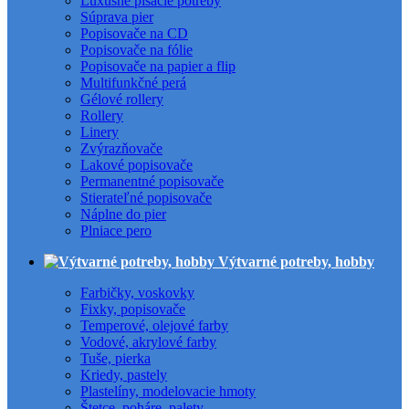
Luxusné písacie potreby
Súprava pier
Popisovače na CD
Popisovače na fólie
Popisovače na papier a flip
Multifunkčné perá
Gélové rollery
Rollery
Linery
Zvýrazňovače
Lakové popisovače
Permanentné popisovače
Stierateľné popisovače
Náplne do pier
Plniace pero
Výtvarné potreby, hobby
Farbičky, voskovky
Fixky, popisovače
Temperové, olejové farby
Vodové, akrylové farby
Tuše, pierka
Kriedy, pastely
Plastelíny, modelovacie hmoty
Štetce, poháre, palety