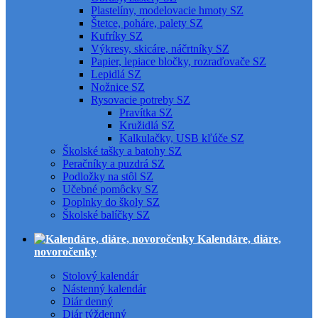
Plastelíny, modelovacie hmoty SZ
Štetce, poháre, palety SZ
Kufríky SZ
Výkresy, skicáre, náčrtníky SZ
Papier, lepiace bločky, rozraďovače SZ
Lepidlá SZ
Nožnice SZ
Rysovacie potreby SZ
Pravítka SZ
Kružidlá SZ
Kalkulačky, USB kľúče SZ
Školské tašky a batohy SZ
Peračníky a puzdrá SZ
Podložky na stôl SZ
Učebné pomôcky SZ
Doplnky do školy SZ
Školské balíčky SZ
Kalendáre, diáre,
novoročenky
Stolový kalendár
Nástenný kalendár
Diár denný
Diár týždenný