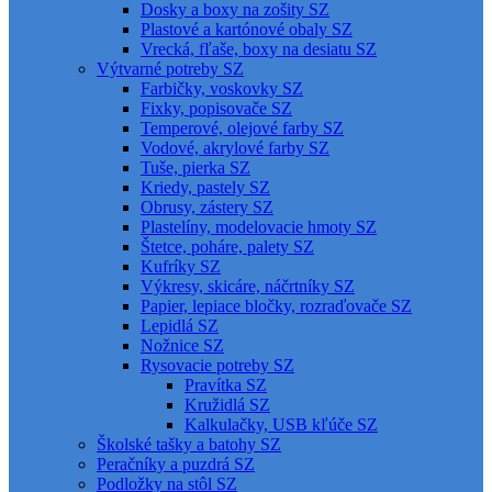
Dosky a boxy na zošity SZ
Plastové a kartónové obaly SZ
Vrecká, fľaše, boxy na desiatu SZ
Výtvarné potreby SZ
Farbičky, voskovky SZ
Fixky, popisovače SZ
Temperové, olejové farby SZ
Vodové, akrylové farby SZ
Tuše, pierka SZ
Kriedy, pastely SZ
Obrusy, zástery SZ
Plastelíny, modelovacie hmoty SZ
Štetce, poháre, palety SZ
Kufríky SZ
Výkresy, skicáre, náčrtníky SZ
Papier, lepiace bločky, rozraďovače SZ
Lepidlá SZ
Nožnice SZ
Rysovacie potreby SZ
Pravítka SZ
Kružidlá SZ
Kalkulačky, USB kľúče SZ
Školské tašky a batohy SZ
Peračníky a puzdrá SZ
Podložky na stôl SZ