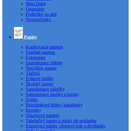
Mini Diáre
Organizér
Podložky na stôl
Novoročenky
Papier
Kopírovacie papiere
Farebné papiere
Fotopapier
Samolepiace etikety
Špeciálny papier
Tlačivá
Poštové obálky
Školský papier
Samolepiace záložky
Samolepiace bločky a kocky
Zošity
Poznámkové bloky, karisbloky
Kroniky
Dizajnové papiere
Tabelačný papier a pásky do pokladne
Pauzovací papier, plotrové role a dvojhárky