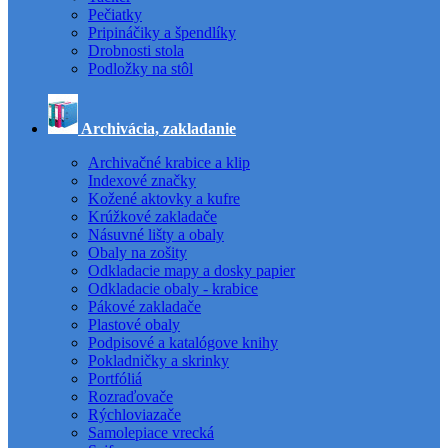
Pečiatky
Pripináčiky a špendlíky
Drobnosti stola
Podložky na stôl
Archivácia, zakladanie
Archivačné krabice a klip
Indexové značky
Kožené aktovky a kufre
Krúžkové zakladače
Násuvné lišty a obaly
Obaly na zošity
Odkladacie mapy a dosky papier
Odkladacie obaly - krabice
Pákové zakladače
Plastové obaly
Podpisové a katalógove knihy
Pokladničky a skrinky
Portfóliá
Rozraďovače
Rýchloviazače
Samolepiace vrecká