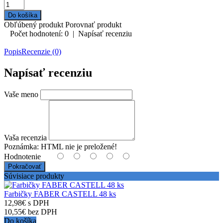
Obľúbený produkt
Porovnať produkt
Počet hodnotení: 0
|
Napísať recenziu
Popis
Recenzie (0)
Napísať recenziu
Vaše meno
Vaša recenzia
Poznámka:
HTML nie je preložené!
Hodnotenie
Pokračovať
Súvisiace produkty
Farbičky FABER CASTELL 48 ks
12,98€ s DPH
10,55€ bez DPH
Do košíka