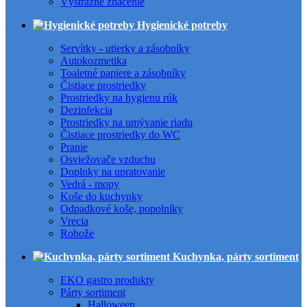
Výstražné značenie
Hygienické potreby
Servítky - utierky a zásobníky
Autokozmetika
Toaletné papiere a zásobníky
Čistiace prostriedky
Prostriedky na hygienu rúk
Dezinfekcia
Prostriedky na umývanie riadu
Čistiace prostriedky do WC
Pranie
Osviežovače vzduchu
Doplnky na upratovanie
Vedrá - mopy
Koše do kuchynky
Odpadkové koše, popolníky
Vrecia
Rohože
Kuchynka, párty sortiment
EKO gastro produkty
Párty sortiment
Halloween