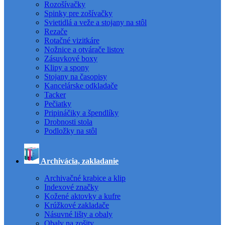
Rozošívačky
Spinky pre zošívačky
Svietidlá a veže a stojany na stôl
Rezače
Rotačné vizitkáre
Nožnice a otvárače listov
Zásuvkové boxy
Klipy a spony
Stojany na časopisy
Kancelárske odkladače
Tacker
Pečiatky
Pripináčiky a špendlíky
Drobnosti stola
Podložky na stôl
Archivácia, zakladanie
Archivačné krabice a klip
Indexové značky
Kožené aktovky a kufre
Krúžkové zakladače
Násuvné lišty a obaly
Obaly na zošity