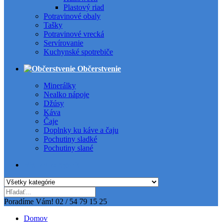
Plastový riad
Potravinové obaly
Tašky
Potravinové vrecká
Servírovanie
Kuchynské spotrebiče
Občerstvenie
Minerálky
Nealko nápoje
Džúsy
Káva
Čaje
Doplnky ku káve a čaju
Pochutiny sladké
Pochutiny slané
Všetky kategórie
Poradíme Vám!
02 / 54 79 15 25
Domov