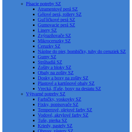
Písacie potreby SZ
Atramentové perá SZ
Gélové perá, rollery SZ
Guľôčkové perá SZ
Gumovacie perá SZ
Linery SZ
Zvýrazňovače SZ
Mikroceruzky SZ
Ceruzky SZ
Náplne do pier, bombičky, tuhy do ceruziek SZ
Gumy SZ
Strúhadlá SZ
Zošity a bloky SZ
Obaly na zošity SZ
Dosky a boxy na zošity SZ
Plastové a kartónové obaly SZ
Vrecká, fľaše, boxy na desiatu SZ
Výtvarné potreby SZ
Farbičky, voskovky SZ
Fixky, popisovače SZ
Temperové, olejové farby SZ
Vodové, akrylové farby SZ
Tuše, pierka SZ
Kriedy, pastely SZ
Obrusy, zástery SZ