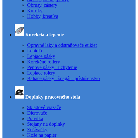
Obrusy, zástery
Kufríky
Hobby, kreatíva
Korekcia a lepenie
Opravné laky a odstraňovače etikiet
Lepidlá
Lepiace pásky
Korekčné rollery
Penové pásky - uchytenie
Lepiace rolery
Baliace pásky - špagát - príslušenstvo
Doplnky pracovného stola
Skladové viazače
Dierovače
Pravítka
Stojany na doplnky
Zošívačky
Koše na papier