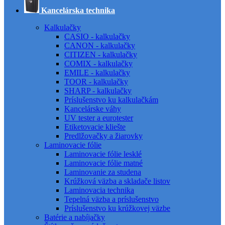
Kancelárska technika
Kalkulačky
CASIO - kalkulačky
CANON - kalkulačky
CITIZEN - kalkulačky
COMIX - kalkulačky
EMILE - kalkulačky
TOOR - kalkulačky
SHARP - kalkulačky
Príslušenstvo ku kalkulačkám
Kancelárske váhy
UV tester a eurotester
Etiketovacie kliešte
Predlžovačky a žiarovky
Laminovacie fólie
Laminovacie fólie lesklé
Laminovacie fólie matné
Laminovanie za studena
Krúžková väzba a skladače listov
Laminovacia technika
Tepelná väzba a príslušenstvo
Príslušenstvo ku krúžkovej väzbe
Batérie a nabíjačky