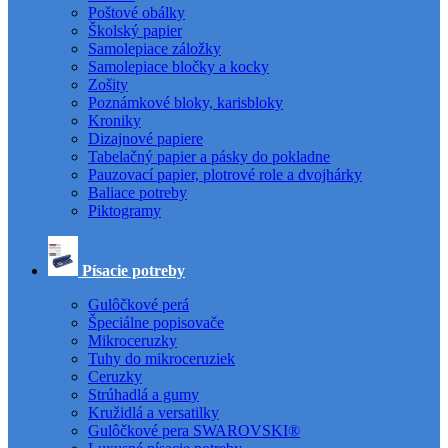
Poštové obálky
Školský papier
Samolepiace záložky
Samolepiace bločky a kocky
Zošity
Poznámkové bloky, karisbloky
Kroniky
Dizajnové papiere
Tabelačný papier a pásky do pokladne
Pauzovací papier, plotrové role a dvojhárky
Baliace potreby
Piktogramy
Písacie potreby
Gulôčkové perá
Špeciálne popisovače
Mikroceruzky
Tuhy do mikroceruziek
Ceruzky
Strúhadlá a gumy
Kružidlá a versatilky
Gulôčkové pera SWAROVSKI®