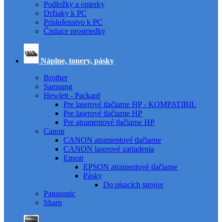
Podložky a opierky
Držiaky k PC
Príslušenstvo k PC
Čistiace prostriedky
Náplne, tonery, pásky
Brother
Samsung
Hewlett - Packard
Pre laserové tlačiarne HP - KOMPATIBIL
Pre laserové tlačiarne HP
Pre atramentové tlačiarne HP
Canon
CANON atramentové tlačiarne
CANON laserové zariadenia
Epson
EPSON atramentové tlačiarne
Pásky
Do písacích strojov
Panasonic
Sharp