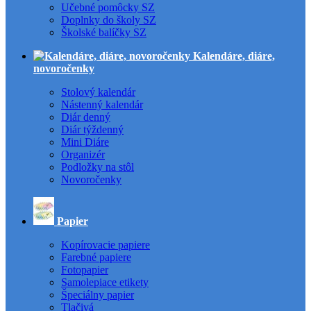
Učebné pomôcky SZ
Doplnky do školy SZ
Školské balíčky SZ
Kalendáre, diáre,
novoročenky
Stolový kalendár
Nástenný kalendár
Diár denný
Diár týždenný
Mini Diáre
Organizér
Podložky na stôl
Novoročenky
Papier
Kopírovacie papiere
Farebné papiere
Fotopapier
Samolepiace etikety
Špeciálny papier
Tlačivá