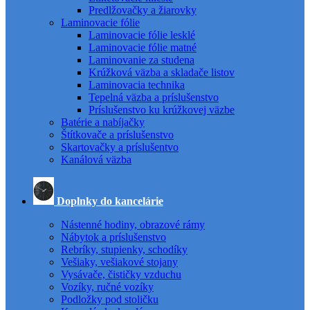
Predlžovačky a žiarovky
Laminovacie fólie
Laminovacie fólie lesklé
Laminovacie fólie matné
Laminovanie za studena
Krúžková väzba a skladače listov
Laminovacia technika
Tepelná väzba a príslušenstvo
Príslušenstvo ku krúžkovej väzbe
Batérie a nabíjačky
Štítkovače a príslušenstvo
Skartovačky a príslušentvo
Kanálová väzba
Doplnky do kancelárie
Nástenné hodiny, obrazové rámy
Nábytok a príslušenstvo
Rebríky, stupienky, schodíky
Vešiaky, vešiakové stojany
Vysávače, čističky vzduchu
Vozíky, ručné vozíky
Podložky pod stoličku