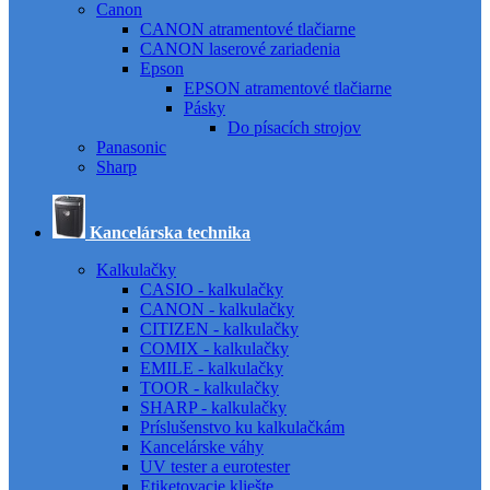
Canon
CANON atramentové tlačiarne
CANON laserové zariadenia
Epson
EPSON atramentové tlačiarne
Pásky
Do písacích strojov
Panasonic
Sharp
Kancelárska technika
Kalkulačky
CASIO - kalkulačky
CANON - kalkulačky
CITIZEN - kalkulačky
COMIX - kalkulačky
EMILE - kalkulačky
TOOR - kalkulačky
SHARP - kalkulačky
Príslušenstvo ku kalkulačkám
Kancelárske váhy
UV tester a eurotester
Etiketovacie kliešte