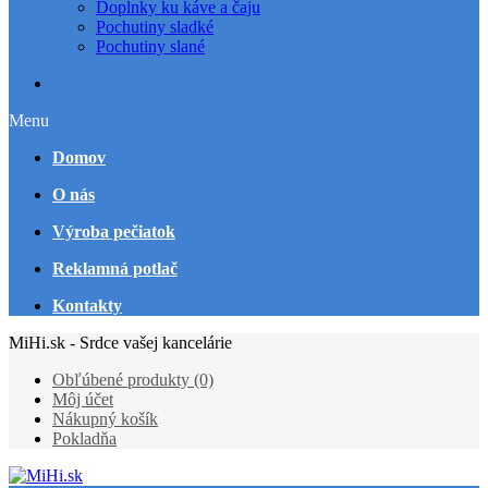
Doplnky ku káve a čaju
Pochutiny sladké
Pochutiny slané
Všetky kategórie
Menu
Domov
O nás
Výroba pečiatok
Reklamná potlač
Kontakty
MiHi.sk - Srdce vašej kancelárie
Obľúbené produkty (0)
Môj účet
Nákupný košík
Pokladňa