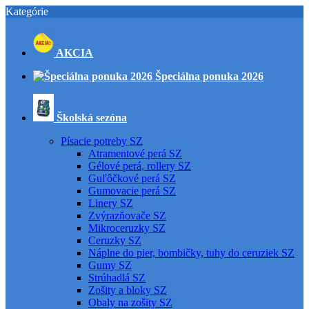
Kategórie
AKCIA
Špeciálna ponuka 2026
Školská sezóna
Písacie potreby SZ
Atramentové perá SZ
Gélové perá, rollery SZ
Guľôčkové perá SZ
Gumovacie perá SZ
Linery SZ
Zvýrazňovače SZ
Mikroceruzky SZ
Ceruzky SZ
Náplne do pier, bombičky, tuhy do ceruziek SZ
Gumy SZ
Strúhadlá SZ
Zošity a bloky SZ
Obaly na zošity SZ