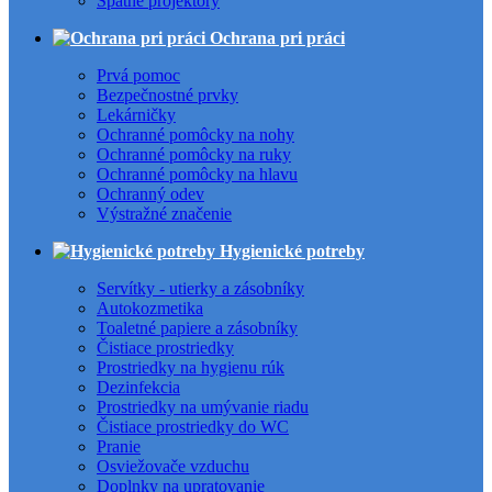
Spätné projektory
Ochrana pri práci
Prvá pomoc
Bezpečnostné prvky
Lekárničky
Ochranné pomôcky na nohy
Ochranné pomôcky na ruky
Ochranné pomôcky na hlavu
Ochranný odev
Výstražné značenie
Hygienické potreby
Servítky - utierky a zásobníky
Autokozmetika
Toaletné papiere a zásobníky
Čistiace prostriedky
Prostriedky na hygienu rúk
Dezinfekcia
Prostriedky na umývanie riadu
Čistiace prostriedky do WC
Pranie
Osviežovače vzduchu
Doplnky na upratovanie