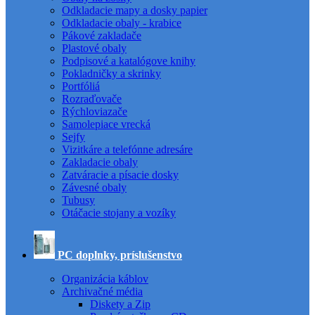
Odkladacie mapy a dosky papier
Odkladacie obaly - krabice
Pákové zakladače
Plastové obaly
Podpisové a katalógove knihy
Pokladničky a skrinky
Portfóliá
Rozraďovače
Rýchloviazače
Samolepiace vrecká
Sejfy
Vizitkáre a telefónne adresáre
Zakladacie obaly
Zatváracie a písacie dosky
Závesné obaly
Tubusy
Otáčacie stojany a vozíky
PC doplnky, príslušenstvo
Organizácia káblov
Archivačné média
Diskety a Zip