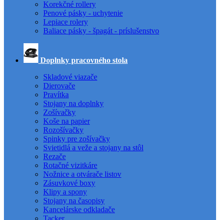
Korekčné rollery
Penové pásky - uchytenie
Lepiace rolery
Baliace pásky - špagát - príslušenstvo
Doplnky pracovného stola
Skladové viazače
Dierovače
Pravítka
Stojany na doplnky
Zošívačky
Koše na papier
Rozošívačky
Spinky pre zošívačky
Svietidlá a veže a stojany na stôl
Rezače
Rotačné vizitkáre
Nožnice a otvárače listov
Zásuvkové boxy
Klipy a spony
Stojany na časopisy
Kancelárske odkladače
Tacker