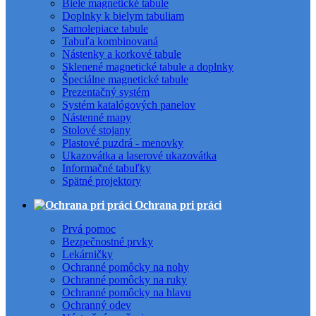
Biele magnetické tabule
Doplnky k bielym tabuliam
Samolepiace tabule
Tabuľa kombinovaná
Nástenky a korkové tabule
Sklenené magnetické tabule a doplnky
Špeciálne magnetické tabule
Prezentačný systém
Systém katalógových panelov
Nástenné mapy
Stolové stojany
Plastové puzdrá - menovky
Ukazovátka a laserové ukazovátka
Informačné tabuľky
Spätné projektory
Ochrana pri práci
Prvá pomoc
Bezpečnostné prvky
Lekárničky
Ochranné pomôcky na nohy
Ochranné pomôcky na ruky
Ochranné pomôcky na hlavu
Ochranný odev