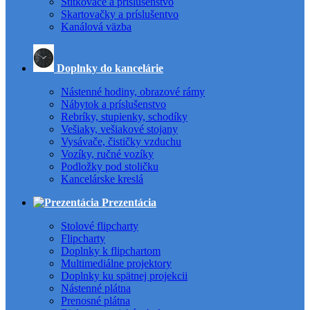
Štítkovače a príslušenstvo
Skartovačky a príslušentvo
Kanálová väzba
Doplnky do kancelárie
Nástenné hodiny, obrazové rámy
Nábytok a príslušenstvo
Rebríky, stupienky, schodíky
Vešiaky, vešiakové stojany
Vysávače, čističky vzduchu
Vozíky, ručné vozíky
Podložky pod stoličku
Kancelárske kreslá
Prezentácia
Stolové flipcharty
Flipcharty
Doplnky k flipchartom
Multimediálne projektory
Doplnky ku spätnej projekcii
Nástenné plátna
Prenosné plátna