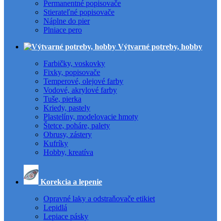
Permanentné popisovače
Stierateľné popisovače
Náplne do pier
Plniace pero
Výtvarné potreby, hobby
Farbičky, voskovky
Fixky, popisovače
Temperové, olejové farby
Vodové, akrylové farby
Tuše, pierka
Kriedy, pastely
Plastelíny, modelovacie hmoty
Štetce, poháre, palety
Obrusy, zástery
Kufríky
Hobby, kreatíva
Korekcia a lepenie
Opravné laky a odstraňovače etikiet
Lepidlá
Lepiace pásky