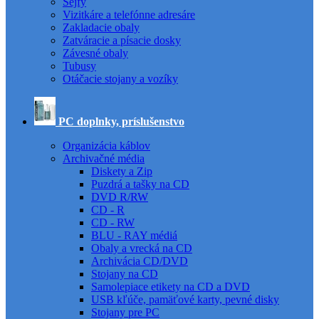
Sejfy
Vizitkáre a telefónne adresáre
Zakladacie obaly
Zatváracie a písacie dosky
Závesné obaly
Tubusy
Otáčacie stojany a vozíky
PC doplnky, príslušenstvo
Organizácia káblov
Archivačné média
Diskety a Zip
Puzdrá a tašky na CD
DVD R/RW
CD - R
CD - RW
BLU - RAY médiá
Obaly a vrecká na CD
Archivácia CD/DVD
Stojany na CD
Samolepiace etikety na CD a DVD
USB kľúče, pamäťové karty, pevné disky
Stojany pre PC