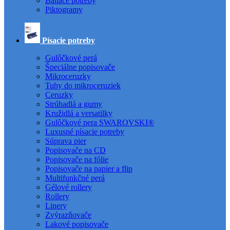
Baliace potreby
Piktogramy
Písacie potreby
Gulôčkové perá
Špeciálne popisovače
Mikroceruzky
Tuhy do mikroceruziek
Ceruzky
Strúhadlá a gumy
Kružidlá a versatilky
Gulôčkové pera SWAROVSKI®
Luxusné písacie potreby
Súprava pier
Popisovače na CD
Popisovače na fólie
Popisovače na papier a flip
Multifunkčné perá
Gélové rollery
Rollery
Linery
Zvýrazňovače
Lakové popisovače