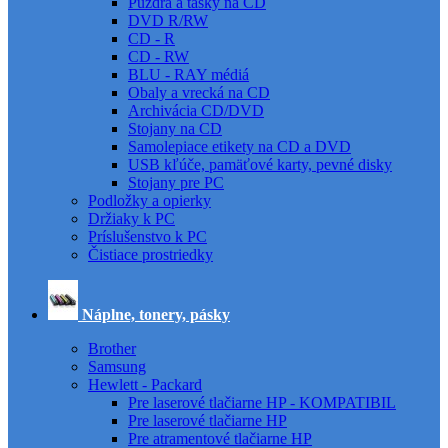
Puzdrá a tašky na CD
DVD R/RW
CD - R
CD - RW
BLU - RAY médiá
Obaly a vrecká na CD
Archivácia CD/DVD
Stojany na CD
Samolepiace etikety na CD a DVD
USB kľúče, pamäťové karty, pevné disky
Stojany pre PC
Podložky a opierky
Držiaky k PC
Príslušenstvo k PC
Čistiace prostriedky
Náplne, tonery, pásky
Brother
Samsung
Hewlett - Packard
Pre laserové tlačiarne HP - KOMPATIBIL
Pre laserové tlačiarne HP
Pre atramentové tlačiarne HP