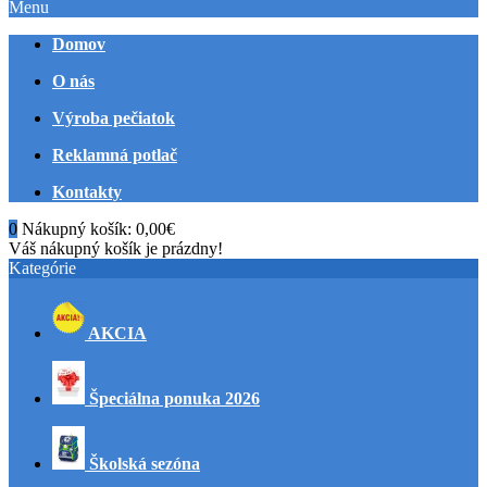
Menu
Domov
O nás
Výroba pečiatok
Reklamná potlač
Kontakty
0
Nákupný košík:
0,00€
Váš nákupný košík je prázdny!
Kategórie
AKCIA
Špeciálna ponuka 2026
Školská sezóna