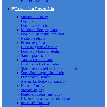
Kancelárske kreslá
Prezentácia
Stolové flipcharty
Flipcharty
Doplnky k flipchartom
Multimediálne projektory
Doplnky ku spätnej projekcii
Nástenné plátna
Prenosné plátna
Biele magnetické tabule
Doplnky k bielym tabuliam
Samolepiace tabule
Tabuľa kombinovaná
Nástenky a korkové tabule
Sklenené magnetické tabule a doplnky
Špeciálne magnetické tabule
Prezentačný systém
Systém katalógových panelov
Nástenné mapy
Stolové stojany
Plastové puzdrá - menovky
Ukazovátka a laserové ukazovátka
Informačné tabuľky