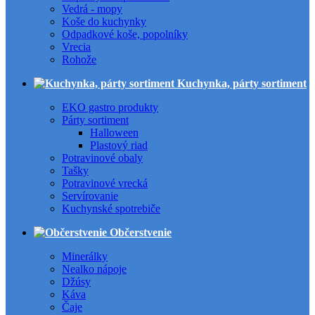
Vedrá - mopy
Koše do kuchynky
Odpadkové koše, popolníky
Vrecia
Rohože
Kuchynka, párty sortiment
EKO gastro produkty
Párty sortiment
Halloween
Plastový riad
Potravinové obaly
Tašky
Potravinové vrecká
Servírovanie
Kuchynské spotrebiče
Občerstvenie
Minerálky
Nealko nápoje
Džúsy
Káva
Čaje