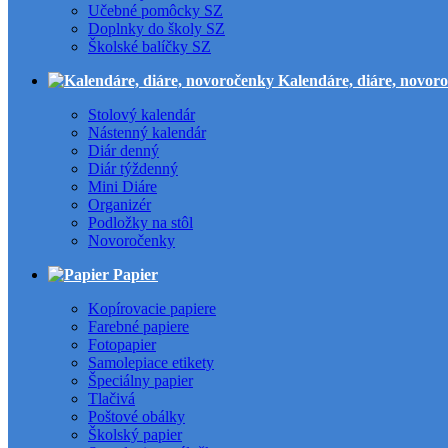
Učebné pomôcky SZ
Doplnky do školy SZ
Školské balíčky SZ
Kalendáre, diáre, novor
Stolový kalendár
Nástenný kalendár
Diár denný
Diár týždenný
Mini Diáre
Organizér
Podložky na stôl
Novoročenky
Papier
Kopírovacie papiere
Farebné papiere
Fotopapier
Samolepiace etikety
Špeciálny papier
Tlačivá
Poštové obálky
Školský papier