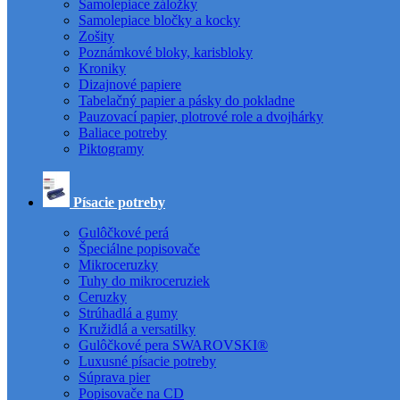
Samolepiace záložky
Samolepiace bločky a kocky
Zošity
Poznámkové bloky, karisbloky
Kroniky
Dizajnové papiere
Tabelačný papier a pásky do pokladne
Pauzovací papier, plotrové role a dvojhárky
Baliace potreby
Piktogramy
Písacie potreby
Gulôčkové perá
Špeciálne popisovače
Mikroceruzky
Tuhy do mikroceruziek
Ceruzky
Strúhadlá a gumy
Kružidlá a versatilky
Gulôčkové pera SWAROVSKI®
Luxusné písacie potreby
Súprava pier
Popisovače na CD