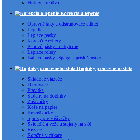
Hobby, kreatíva
Korekcia a lepenie
Opravné laky a odstraňovače etikiet
Lepidlá
Lepiace pásky
Korekčné rollery
Penové pásky - uchytenie
Lepiace rolery
Baliace pásky - špagát - príslušenstvo
Doplnky pracovného stola
Skladové viazače
Dierovače
Pravítka
Stojany na doplnky
Zošívačky
Koše na papier
Rozošívačky
Spinky pre zošívačky
Svietidlá a veže a stojany na stôl
Rezače
Rotačné vizitkáre