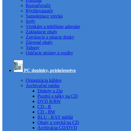
Portfóliá
Rozraďovače
Rýchloviazače
Samolepiace vrecká
Sejfy
Vizitkáre a telefónne adresáre
Zakladacie obaly
Zatváracie a písacie dosky
Závesné obaly
Tubusy
Otáčacie stojany a vozíky
PC doplnky, príslušenstvo
Organizácia káblov
Archivačné média
Diskety a Zip
Puzdrá a tašky na CD
DVD R/RW
CD - R
CD - RW
BLU - RAY médiá
Obaly a vrecká na CD
Archivácia CD/DVD