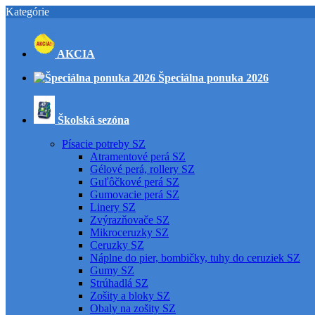
Kategórie
AKCIA
Špeciálna ponuka 2026
Školská sezóna
Písacie potreby SZ
Atramentové perá SZ
Gélové perá, rollery SZ
Guľôčkové perá SZ
Gumovacie perá SZ
Linery SZ
Zvýrazňovače SZ
Mikroceruzky SZ
Ceruzky SZ
Náplne do pier, bombičky, tuhy do ceruziek SZ
Gumy SZ
Strúhadlá SZ
Zošity a bloky SZ
Obaly na zošity SZ