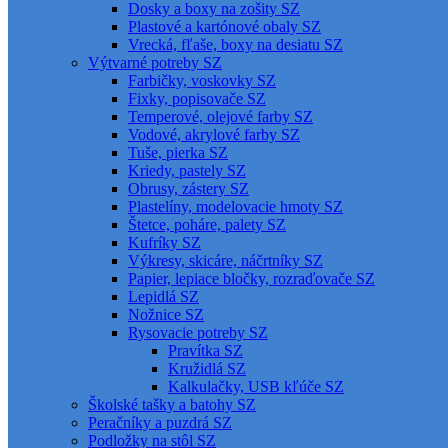
Dosky a boxy na zošity SZ
Plastové a kartónové obaly SZ
Vrecká, fľaše, boxy na desiatu SZ
Výtvarné potreby SZ
Farbičky, voskovky SZ
Fixky, popisovače SZ
Temperové, olejové farby SZ
Vodové, akrylové farby SZ
Tuše, pierka SZ
Kriedy, pastely SZ
Obrusy, zástery SZ
Plastelíny, modelovacie hmoty SZ
Štetce, poháre, palety SZ
Kufríky SZ
Výkresy, skicáre, náčrtníky SZ
Papier, lepiace bločky, rozraďovače SZ
Lepidlá SZ
Nožnice SZ
Rysovacie potreby SZ
Pravítka SZ
Kružidlá SZ
Kalkulačky, USB kľúče SZ
Školské tašky a batohy SZ
Peračníky a puzdrá SZ
Podložky na stôl SZ