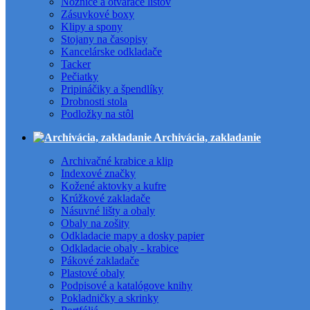
Nožnice a otvárače listov
Zásuvkové boxy
Klipy a spony
Stojany na časopisy
Kancelárske odkladače
Tacker
Pečiatky
Pripináčiky a špendlíky
Drobnosti stola
Podložky na stôl
Archivácia, zakladanie
Archivačné krabice a klip
Indexové značky
Kožené aktovky a kufre
Krúžkové zakladače
Násuvné lišty a obaly
Obaly na zošity
Odkladacie mapy a dosky papier
Odkladacie obaly - krabice
Pákové zakladače
Plastové obaly
Podpisové a katalógove knihy
Pokladničky a skrinky