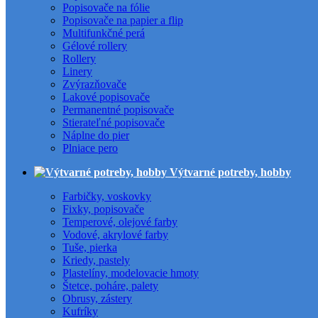
Popisovače na fólie
Popisovače na papier a flip
Multifunkčné perá
Gélové rollery
Rollery
Linery
Zvýrazňovače
Lakové popisovače
Permanentné popisovače
Stierateľné popisovače
Náplne do pier
Plniace pero
Výtvarné potreby, hobby
Farbičky, voskovky
Fixky, popisovače
Temperové, olejové farby
Vodové, akrylové farby
Tuše, pierka
Kriedy, pastely
Plastelíny, modelovacie hmoty
Štetce, poháre, palety
Obrusy, zástery
Kufríky