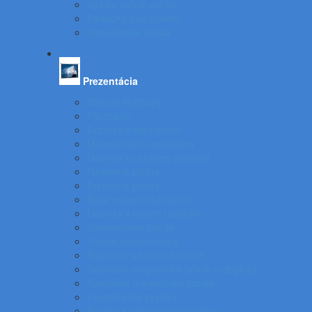
Vozíky, ručné vozíky
Podložky pod stoličku
Kancelárske kreslá
Prezentácia
Stolové flipcharty
Flipcharty
Doplnky k flipchartom
Multimediálne projektory
Doplnky ku spätnej projekcii
Nástenné plátna
Prenosné plátna
Biele magnetické tabule
Doplnky k bielym tabuliam
Samolepiace tabule
Tabuľa kombinovaná
Nástenky a korkové tabule
Sklenené magnetické tabule a doplnky
Špeciálne magnetické tabule
Prezentačný systém
Systém katalógových panelov