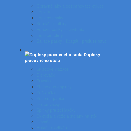
Opravné laky a odstraňovače etikiet
Lepidlá
Lepiace pásky
Korekčné rollery
Penové pásky - uchytenie
Lepiace rolery
Baliace pásky - špagát - príslušenstvo
Doplnky
pracovného stola
Skladové viazače
Dierovače
Pravítka
Stojany na doplnky
Zošívačky
Koše na papier
Rozošívačky
Spinky pre zošívačky
Svietidlá a veže a stojany na stôl
Rezače
Rotačné vizitkáre