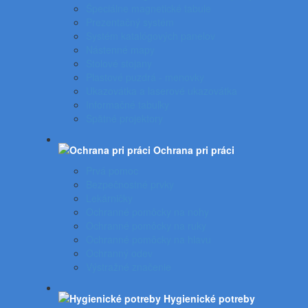
Špeciálne magnetické tabule
Prezentačný systém
Systém katalógových panelov
Nástenné mapy
Stolové stojany
Plastové puzdrá - menovky
Ukazovátka a laserové ukazovátka
Informačné tabuľky
Spätné projektory
Ochrana pri práci
Prvá pomoc
Bezpečnostné prvky
Lekárničky
Ochranné pomôcky na nohy
Ochranné pomôcky na ruky
Ochranné pomôcky na hlavu
Ochranný odev
Výstražné značenie
Hygienické potreby