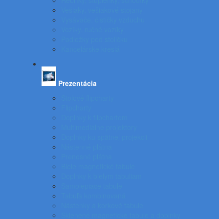
Rebríky, stupienky, schodíky
Vešiaky, vešiakové stojany
Vysávače, čističky vzduchu
Vozíky, ručné vozíky
Podložky pod stoličku
Kancelárske kreslá
Prezentácia
Stolové flipcharty
Flipcharty
Doplnky k flipchartom
Multimediálne projektory
Doplnky ku spätnej projekcii
Nástenné plátna
Prenosné plátna
Biele magnetické tabule
Doplnky k bielym tabuliam
Samolepiace tabule
Tabuľa kombinovaná
Nástenky a korkové tabule
Sklenené magnetické tabule a doplnky