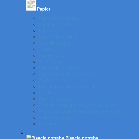
Papier
Kopírovacie papiere
Farebné papiere
Fotopapier
Samolepiace etikety
Špeciálny papier
Tlačivá
Poštové obálky
Školský papier
Samolepiace záložky
Samolepiace bločky a kocky
Zošity
Poznámkové bloky, karisbloky
Kroniky
Dizajnové papiere
Tabelačný papier a pásky do pokladne
Pauzovací papier, plotrové role a dvojhárky
Baliace potreby
Piktogramy
Písacie potreby