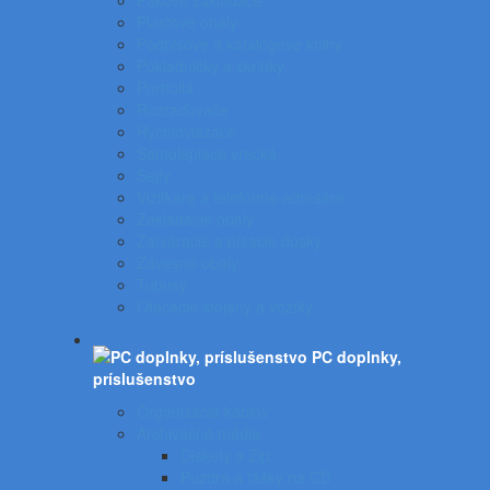
Pákové zakladače
Plastové obaly
Podpisové a katalógove knihy
Pokladničky a skrinky
Portfóliá
Rozraďovače
Rýchloviazače
Samolepiace vrecká
Sejfy
Vizitkáre a telefónne adresáre
Zakladacie obaly
Zatváracie a písacie dosky
Závesné obaly
Tubusy
Otáčacie stojany a vozíky
PC doplnky,
príslušenstvo
Organizácia káblov
Archivačné média
Diskety a Zip
Puzdrá a tašky na CD