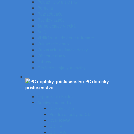
Pokladničky a skrinky
Portfóliá
Rozraďovače
Rýchloviazače
Samolepiace vrecká
Sejfy
Vizitkáre a telefónne adresáre
Zakladacie obaly
Zatváracie a písacie dosky
Závesné obaly
Tubusy
Otáčacie stojany a vozíky
PC doplnky,
príslušenstvo
Organizácia káblov
Archivačné média
Diskety a Zip
Puzdrá a tašky na CD
DVD R/RW
CD - R
CD - RW