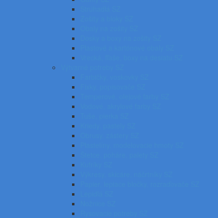
Strúhadlá SZ
Zošity a bloky SZ
Obaly na zošity SZ
Dosky a boxy na zošity SZ
Plastové a kartónové obaly SZ
Vrecká, fľaše, boxy na desiatu SZ
Výtvarné potreby SZ
Farbičky, voskovky SZ
Fixky, popisovače SZ
Temperové, olejové farby SZ
Vodové, akrylové farby SZ
Tuše, pierka SZ
Kriedy, pastely SZ
Obrusy, zástery SZ
Plastelíny, modelovacie hmoty SZ
Štetce, poháre, palety SZ
Kufríky SZ
Výkresy, skicáre, náčrtníky SZ
Papier, lepiace bločky, rozraďovače SZ
Lepidlá SZ
Nožnice SZ
Rysovacie potreby SZ