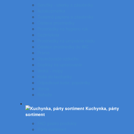
Servítky - utierky a zásobníky
Autokozmetika
Toaletné papiere a zásobníky
Čistiace prostriedky
Prostriedky na hygienu rúk
Dezinfekcia
Prostriedky na umývanie riadu
Čistiace prostriedky do WC
Pranie
Osviežovače vzduchu
Doplnky na upratovanie
Vedrá - mopy
Koše do kuchynky
Odpadkové koše, popolníky
Vrecia
Rohože
Kuchynka, párty
sortiment
EKO gastro produkty
Párty sortiment