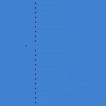
Ceruzky SZ
Náplne do pier, bombičky, tuhy do ceruziek 
Gumy SZ
Strúhadlá SZ
Zošity a bloky SZ
Obaly na zošity SZ
Dosky a boxy na zošity SZ
Plastové a kartónové obaly SZ
Vrecká, fľaše, boxy na desiatu SZ
Výtvarné potreby SZ
Farbičky, voskovky SZ
Fixky, popisovače SZ
Temperové, olejové farby SZ
Vodové, akrylové farby SZ
Tuše, pierka SZ
Kriedy, pastely SZ
Obrusy, zástery SZ
Plastelíny, modelovacie hmoty SZ
Štetce, poháre, palety SZ
Kufríky SZ
Výkresy, skicáre, náčrtníky SZ
Papier, lepiace bločky, rozraďovače SZ