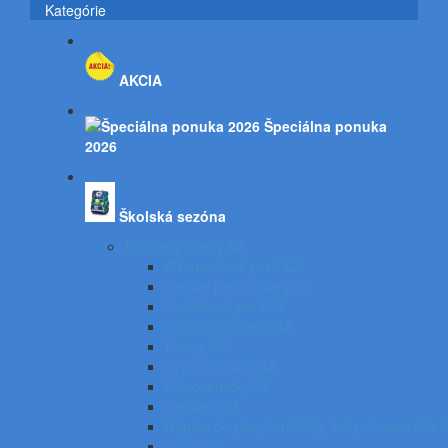
Kategórie
AKCIA
Špeciálna ponuka
2026
Školská sezóna
Písacie potreby SZ
Atramentové perá SZ
Gélové perá, rollery SZ
Guľôčkové perá SZ
Gumovacie perá SZ
Linery SZ
Zvýrazňovače SZ
Mikroceruzky SZ
Ceruzky SZ
Náplne do pier, bombičky, tuhy do ceruziek 
Gumy SZ