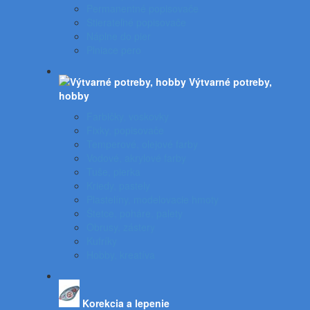
Permanentné popisovače
Stierateľné popisovače
Náplne do pier
Plniace pero
Výtvarné potreby,
hobby
Farbičky, voskovky
Fixky, popisovače
Temperové, olejové farby
Vodové, akrylové farby
Tuše, pierka
Kriedy, pastely
Plastelíny, modelovacie hmoty
Štetce, poháre, palety
Obrusy, zástery
Kufríky
Hobby, kreatíva
Korekcia a lepenie