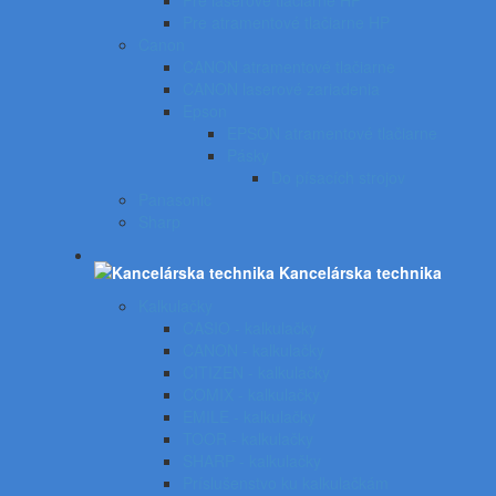
Pre laserové tlačiarne HP
Pre atramentové tlačiarne HP
Canon
CANON atramentové tlačiarne
CANON laserové zariadenia
Epson
EPSON atramentové tlačiarne
Pásky
Do písacích strojov
Panasonic
Sharp
Kancelárska technika
Kalkulačky
CASIO - kalkulačky
CANON - kalkulačky
CITIZEN - kalkulačky
COMIX - kalkulačky
EMILE - kalkulačky
TOOR - kalkulačky
SHARP - kalkulačky
Príslušenstvo ku kalkulačkám