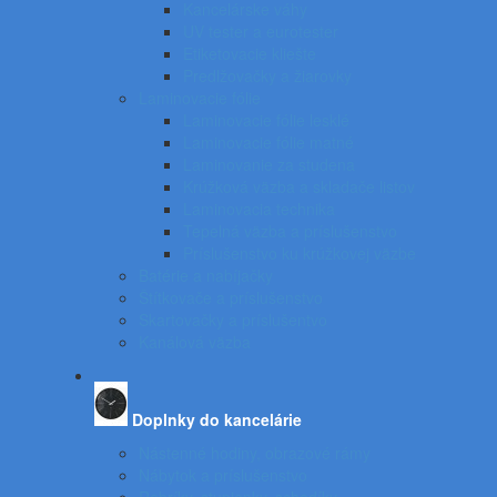
Kancelárske váhy
UV tester a eurotester
Etiketovacie kliešte
Predlžovačky a žiarovky
Laminovacie fólie
Laminovacie fólie lesklé
Laminovacie fólie matné
Laminovanie za studena
Krúžková väzba a skladače listov
Laminovacia technika
Tepelná väzba a príslušenstvo
Príslušenstvo ku krúžkovej väzbe
Batérie a nabíjačky
Štítkovače a príslušenstvo
Skartovačky a príslušentvo
Kanálová väzba
Doplnky do kancelárie
Nástenné hodiny, obrazové rámy
Nábytok a príslušenstvo