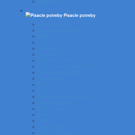
Piktogramy
Písacie potreby
Gulôčkové perá
Špeciálne popisovače
Mikroceruzky
Tuhy do mikroceruziek
Ceruzky
Strúhadlá a gumy
Kružidlá a versatilky
Gulôčkové pera SWAROVSKI®
Luxusné písacie potreby
Súprava pier
Popisovače na CD
Popisovače na fólie
Popisovače na papier a flip
Multifunkčné perá
Gélové rollery
Rollery
Linery
Zvýrazňovače
Lakové popisovače