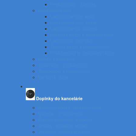
Predlžovačky a žiarovky
Laminovacie fólie
Laminovacie fólie lesklé
Laminovacie fólie matné
Laminovanie za studena
Krúžková väzba a skladače listov
Laminovacia technika
Tepelná väzba a príslušenstvo
Príslušenstvo ku krúžkovej väzbe
Batérie a nabíjačky
Štítkovače a príslušenstvo
Skartovačky a príslušentvo
Kanálová väzba
Doplnky do kancelárie
Nástenné hodiny, obrazové rámy
Nábytok a príslušenstvo
Rebríky, stupienky, schodíky
Vešiaky, vešiakové stojany
Vysávače, čističky vzduchu