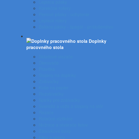
Lepiace pásky
Korekčné rollery
Penové pásky - uchytenie
Lepiace rolery
Baliace pásky - špagát - príslušenstvo
Doplnky
pracovného stola
Skladové viazače
Dierovače
Pravítka
Stojany na doplnky
Zošívačky
Koše na papier
Rozošívačky
Spinky pre zošívačky
Svietidlá a veže a stojany na stôl
Rezače
Rotačné vizitkáre
Nožnice a otvárače listov
Zásuvkové boxy
Klipy a spony