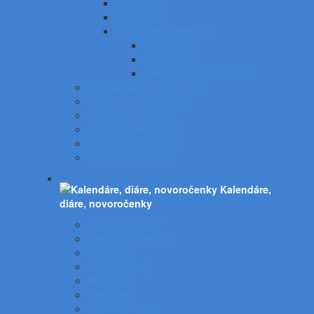
Lepidlá SZ
Nožnice SZ
Rysovacie potreby SZ
Pravítka SZ
Kružidlá SZ
Kalkulačky, USB kľúče SZ
Školské tašky a batohy SZ
Peračníky a puzdrá SZ
Podložky na stôl SZ
Učebné pomôcky SZ
Doplnky do školy SZ
Školské balíčky SZ
Kalendáre,
diáre, novoročenky
Stolový kalendár
Nástenný kalendár
Diár denný
Diár týždenný
Mini Diáre
Organizér
Podložky na stôl