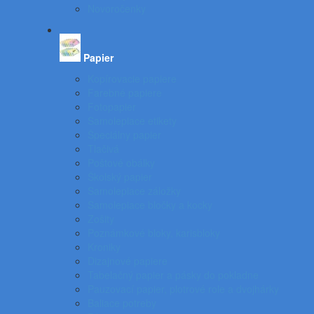
Novoročenky
Papier
Kopírovacie papiere
Farebné papiere
Fotopapier
Samolepiace etikety
Špeciálny papier
Tlačivá
Poštové obálky
Školský papier
Samolepiace záložky
Samolepiace bločky a kocky
Zošity
Poznámkové bloky, karisbloky
Kroniky
Dizajnové papiere
Tabelačný papier a pásky do pokladne
Pauzovací papier, plotrové role a dvojhárky
Baliace potreby