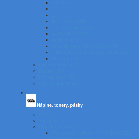
DVD R/RW
CD - R
CD - RW
BLU - RAY médiá
Obaly a vrecká na CD
Archivácia CD/DVD
Stojany na CD
Samolepiace etikety na CD a DVD
USB kľúče, pamäťové karty, pevné disky
Stojany pre PC
Podložky a opierky
Držiaky k PC
Príslušenstvo k PC
Čistiace prostriedky
Náplne, tonery, pásky
Brother
Samsung
Hewlett - Packard
Pre laserové tlačiarne HP - KOMPATIBIL