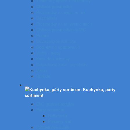
Toaletné papiere a zásobníky
Čistiace prostriedky
Prostriedky na hygienu rúk
Dezinfekcia
Prostriedky na umývanie riadu
Čistiace prostriedky do WC
Pranie
Osviežovače vzduchu
Doplnky na upratovanie
Vedrá - mopy
Koše do kuchynky
Odpadkové koše, popolníky
Vrecia
Rohože
Kuchynka, párty
sortiment
EKO gastro produkty
Párty sortiment
Halloween
Plastový riad
Potravinové obaly