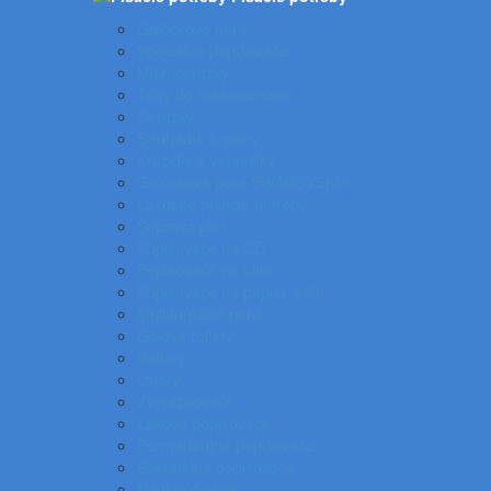
Gulôčkové perá
Špeciálne popisovače
Mikroceruzky
Tuhy do mikroceruziek
Ceruzky
Strúhadlá a gumy
Kružidlá a versatilky
Gulôčkové pera SWAROVSKI®
Luxusné písacie potreby
Súprava pier
Popisovače na CD
Popisovače na fólie
Popisovače na papier a flip
Multifunkčné perá
Gélové rollery
Rollery
Linery
Zvýrazňovače
Lakové popisovače
Permanentné popisovače
Stierateľné popisovače
Náplne do pier