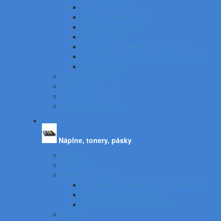
BLU - RAY médiá
Obaly a vrecká na CD
Archivácia CD/DVD
Stojany na CD
Samolepiace etikety na CD a DVD
USB kľúče, pamäťové karty, pevné disky
Stojany pre PC
Podložky a opierky
Držiaky k PC
Príslušenstvo k PC
Čistiace prostriedky
Náplne, tonery, pásky
Brother
Samsung
Hewlett - Packard
Pre laserové tlačiarne HP - KOMPATIBIL
Pre laserové tlačiarne HP
Pre atramentové tlačiarne HP
Canon