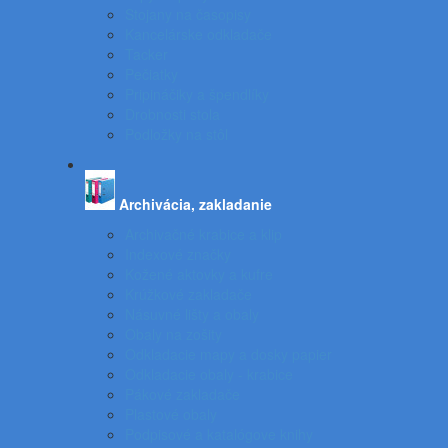
Stojany na časopisy
Kancelárske odkladače
Tacker
Pečiatky
Pripináčiky a špendlíky
Drobnosti stola
Podložky na stôl
Archivácia, zakladanie
Archivačné krabice a klip
Indexové značky
Kožené aktovky a kufre
Krúžkové zakladače
Násuvné lišty a obaly
Obaly na zošity
Odkladacie mapy a dosky papier
Odkladacie obaly - krabice
Pákové zakladače
Plastové obaly
Podpisové a katalógove knihy