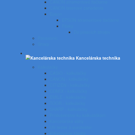
CANON atramentové tlačiarne
CANON laserové zariadenia
Epson
EPSON atramentové tlačiarne
Pásky
Do písacích strojov
Panasonic
Sharp
Kancelárska technika
Kalkulačky
CASIO - kalkulačky
CANON - kalkulačky
CITIZEN - kalkulačky
COMIX - kalkulačky
EMILE - kalkulačky
TOOR - kalkulačky
SHARP - kalkulačky
Príslušenstvo ku kalkulačkám
Kancelárske váhy
UV tester a eurotester
Etiketovacie kliešte