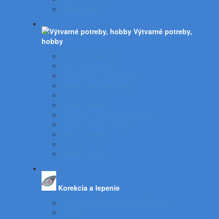
Plniace pero
Výtvarné potreby,
hobby
Farbičky, voskovky
Fixky, popisovače
Temperové, olejové farby
Vodové, akrylové farby
Tuše, pierka
Kriedy, pastely
Plastelíny, modelovacie hmoty
Štetce, poháre, palety
Obrusy, zástery
Kufríky
Hobby, kreatíva
Korekcia a lepenie
Opravné laky a odstraňovače etikiet
Lepidlá