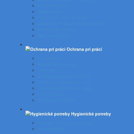
Nástenné mapy
Stolové stojany
Plastové puzdrá - menovky
Ukazovátka a laserové ukazovátka
Informačné tabuľky
Spätné projektory
Ochrana pri práci
Prvá pomoc
Bezpečnostné prvky
Lekárničky
Ochranné pomôcky na nohy
Ochranné pomôcky na ruky
Ochranné pomôcky na hlavu
Ochranný odev
Výstražné značenie
Hygienické potreby
Servítky - utierky a zásobníky
Autokozmetika