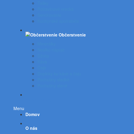
Tašky
Potravinové vrecká
Servírovanie
Kuchynské spotrebiče
Občerstvenie
Minerálky
Nealko nápoje
Džúsy
Káva
Čaje
Doplnky ku káve a čaju
Pochutiny sladké
Pochutiny slané
Všetky kategórie
Menu
Domov
O nás