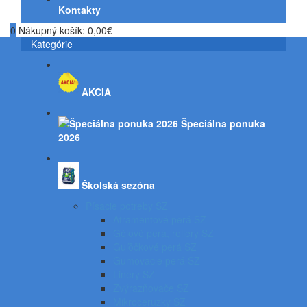
Kontakty
0
Nákupný košík:
0,00€
Kategórie
AKCIA
Špeciálna ponuka
2026
Školská sezóna
Písacie potreby SZ
Atramentové perá SZ
Gélové perá, rollery SZ
Guľôčkové perá SZ
Gumovacie perá SZ
Linery SZ
Zvýrazňovače SZ
Mikroceruzky SZ