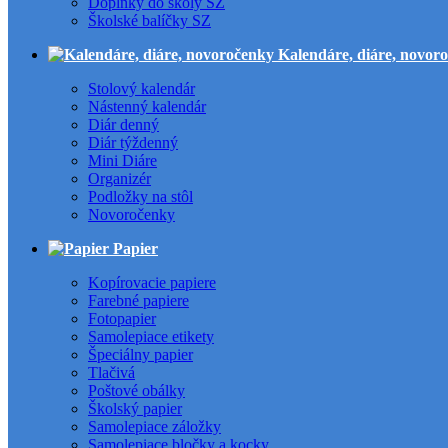
Doplnky do školy SZ
Školské balíčky SZ
Kalendáre, diáre, novor
Stolový kalendár
Nástenný kalendár
Diár denný
Diár týždenný
Mini Diáre
Organizér
Podložky na stôl
Novoročenky
Papier
Kopírovacie papiere
Farebné papiere
Fotopapier
Samolepiace etikety
Špeciálny papier
Tlačivá
Poštové obálky
Školský papier
Samolepiace záložky
Samolepiace bločky a kocky