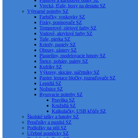
Plastové a kartónové obaly SZ
Vrecká, fľaše, boxy na desiatu SZ
Výtvarné potreby SZ
Farbičky, voskovky SZ
Fixky, popisovače SZ
Temperové, olejové farby SZ
Vodové, akrylové farby SZ
Tuše, pierka SZ
Kriedy, pastely SZ
Obrusy, zástery SZ
Plastelíny, modelovacie hmoty SZ
Štetce, poháre, palety SZ
Kufríky SZ
Výkresy, skicáre, náčrtníky SZ
Papier, lepiace bločky, rozraďovače SZ
Lepidlá SZ
Nožnice SZ
Rysovacie potreby SZ
Pravítka SZ
Kružidlá SZ
Kalkulačky, USB kľúče SZ
Školské tašky a batohy SZ
Peračníky a puzdrá SZ
Podložky na stôl SZ
Učebné pomôcky SZ