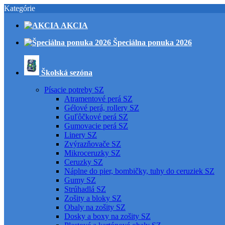
Kategórie
AKCIA
Špeciálna ponuka 2026
Školská sezóna
Písacie potreby SZ
Atramentové perá SZ
Gélové perá, rollery SZ
Guľôčkové perá SZ
Gumovacie perá SZ
Linery SZ
Zvýrazňovače SZ
Mikroceruzky SZ
Ceruzky SZ
Náplne do pier, bombičky, tuhy do ceruziek SZ
Gumy SZ
Strúhadlá SZ
Zošity a bloky SZ
Obaly na zošity SZ
Dosky a boxy na zošity SZ