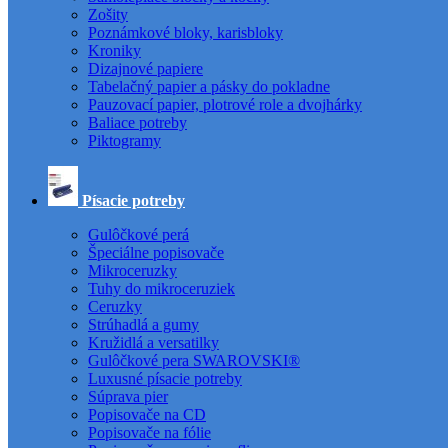
Zošity
Poznámkové bloky, karisbloky
Kroniky
Dizajnové papiere
Tabelačný papier a pásky do pokladne
Pauzovací papier, plotrové role a dvojhárky
Baliace potreby
Piktogramy
Písacie potreby
Gulôčkové perá
Špeciálne popisovače
Mikroceruzky
Tuhy do mikroceruziek
Ceruzky
Strúhadlá a gumy
Kružidlá a versatilky
Gulôčkové pera SWAROVSKI®
Luxusné písacie potreby
Súprava pier
Popisovače na CD
Popisovače na fólie