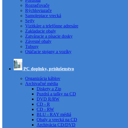
Portfóliá
Rozraďovače
Rýchloviazače
Samolepiace vrecká
Sejfy
Vizitkáre a telefónne adresáre
Zakladacie obaly
Zatváracie a písacie dosky
Závesné obaly
Tubusy
Otáčacie stojany a vozíky
PC doplnky, príslušenstvo
Organizácia káblov
Archivačné média
Diskety a Zip
Puzdrá a tašky na CD
DVD R/RW
CD - R
CD - RW
BLU - RAY médiá
Obaly a vrecká na CD
Archivácia CD/DVD