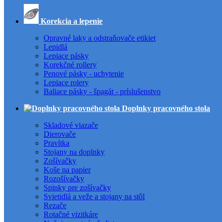
Korekcia a lepenie
Opravné laky a odstraňovače etikiet
Lepidlá
Lepiace pásky
Korekčné rollery
Penové pásky - uchytenie
Lepiace rolery
Baliace pásky - špagát - príslušenstvo
Doplnky pracovného stola
Skladové viazače
Dierovače
Pravítka
Stojany na doplnky
Zošívačky
Koše na papier
Rozošívačky
Spinky pre zošívačky
Svietidlá a veže a stojany na stôl
Rezače
Rotačné vizitkáre