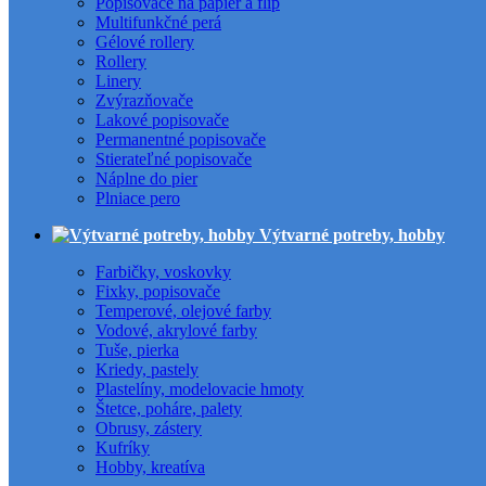
Popisovače na papier a flip
Multifunkčné perá
Gélové rollery
Rollery
Linery
Zvýrazňovače
Lakové popisovače
Permanentné popisovače
Stierateľné popisovače
Náplne do pier
Plniace pero
Výtvarné potreby, hobby
Farbičky, voskovky
Fixky, popisovače
Temperové, olejové farby
Vodové, akrylové farby
Tuše, pierka
Kriedy, pastely
Plastelíny, modelovacie hmoty
Štetce, poháre, palety
Obrusy, zástery
Kufríky
Hobby, kreatíva