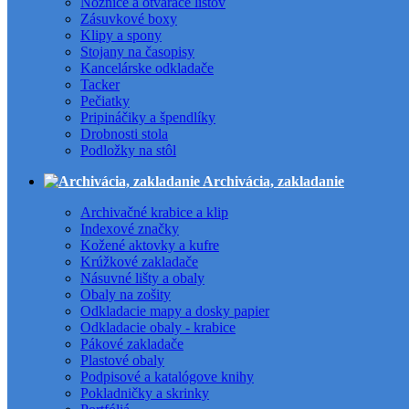
Nožnice a otvárače listov
Zásuvkové boxy
Klipy a spony
Stojany na časopisy
Kancelárske odkladače
Tacker
Pečiatky
Pripináčiky a špendlíky
Drobnosti stola
Podložky na stôl
Archivácia, zakladanie
Archivačné krabice a klip
Indexové značky
Kožené aktovky a kufre
Krúžkové zakladače
Násuvné lišty a obaly
Obaly na zošity
Odkladacie mapy a dosky papier
Odkladacie obaly - krabice
Pákové zakladače
Plastové obaly
Podpisové a katalógove knihy
Pokladničky a skrinky