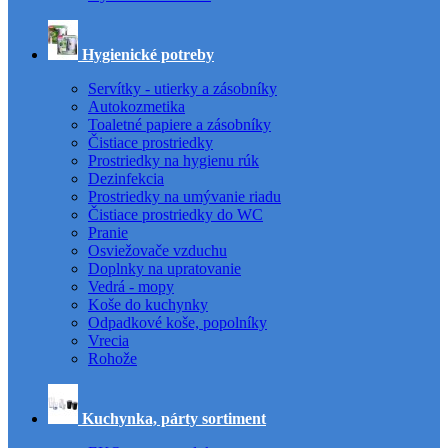
Hygienické potreby
Servítky - utierky a zásobníky
Autokozmetika
Toaletné papiere a zásobníky
Čistiace prostriedky
Prostriedky na hygienu rúk
Dezinfekcia
Prostriedky na umývanie riadu
Čistiace prostriedky do WC
Pranie
Osviežovače vzduchu
Doplnky na upratovanie
Vedrá - mopy
Koše do kuchynky
Odpadkové koše, popolníky
Vrecia
Rohože
Kuchynka, párty sortiment