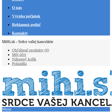
O nás
Výroba pečiatok
Reklamná potlač
Kontakty
MiHi.sk - Srdce vašej kancelárie
Obľúbené produkty (0)
Môj účet
Nákupný košík
Pokladňa
Menu