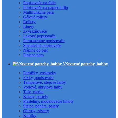
Popisovače na fólie
Popisovače na papier a flip
Multifunkčné perá
Gélové rollery
Rollery
Linery
Zvýrazňovače
Lakové popisovače
Permanentné popisovače
Stierateľné popisovače
Náplne do pier
Plniace pero
Výtvarné potreby, hobby
Farbičky, voskovky
Fixky, popisovače
Temperové, olejové farby
Vodové, akrylové farby
Tuše, pierka
Kriedy, pastely
Plastelíny, modelovacie hmoty
Štetce, poháre, palety
Obrusy, zástery
Kufríky