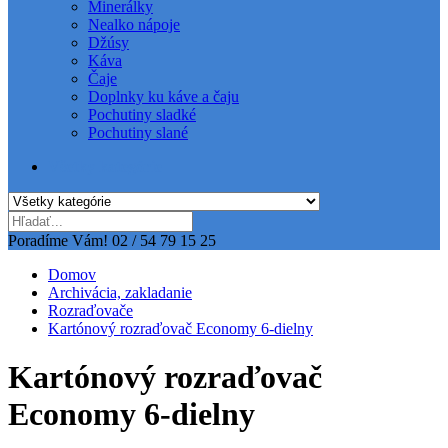
Minerálky
Nealko nápoje
Džúsy
Káva
Čaje
Doplnky ku káve a čaju
Pochutiny sladké
Pochutiny slané
Všetky kategórie
Poradíme Vám!
02 / 54 79 15 25
Domov
Archivácia, zakladanie
Rozraďovače
Kartónový rozraďovač Economy 6-dielny
Kartónový rozraďovač
Economy 6-dielny