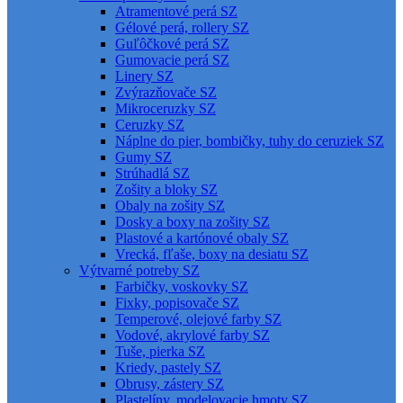
Atramentové perá SZ
Gélové perá, rollery SZ
Guľôčkové perá SZ
Gumovacie perá SZ
Linery SZ
Zvýrazňovače SZ
Mikroceruzky SZ
Ceruzky SZ
Náplne do pier, bombičky, tuhy do ceruziek SZ
Gumy SZ
Strúhadlá SZ
Zošity a bloky SZ
Obaly na zošity SZ
Dosky a boxy na zošity SZ
Plastové a kartónové obaly SZ
Vrecká, fľaše, boxy na desiatu SZ
Výtvarné potreby SZ
Farbičky, voskovky SZ
Fixky, popisovače SZ
Temperové, olejové farby SZ
Vodové, akrylové farby SZ
Tuše, pierka SZ
Kriedy, pastely SZ
Obrusy, zástery SZ
Plastelíny, modelovacie hmoty SZ