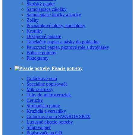
Školský papier
Samolepiace záložky
Samolepiace bločky a kocky
Zošity
Poznámkové bloky, karisbloky
Kroniky
Dizajnové papiere
Tabelačný papier a pásky do pokladne
Pauzovací papier, plotrové role a dvojhárky
Baliace potreby
Piktogramy
Písacie potreby
Gulôčkové perá
Špeciálne popisovače
Mikroceruzky
Tuhy do mikroceruziek
Ceruzky
Strúhadlá a gumy
Kružidlá a versatilky
Gulôčkové pera SWAROVSKI®
Luxusné písacie potreby
Súprava pier
Popisovače na CD