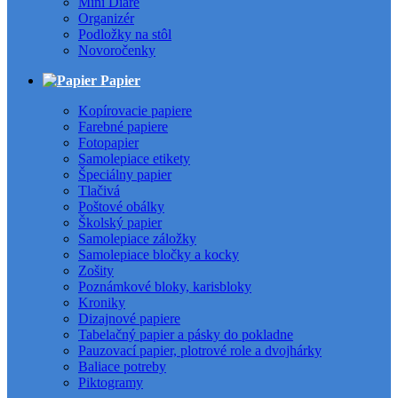
Mini Diáre
Organizér
Podložky na stôl
Novoročenky
Papier
Kopírovacie papiere
Farebné papiere
Fotopapier
Samolepiace etikety
Špeciálny papier
Tlačivá
Poštové obálky
Školský papier
Samolepiace záložky
Samolepiace bločky a kocky
Zošity
Poznámkové bloky, karisbloky
Kroniky
Dizajnové papiere
Tabelačný papier a pásky do pokladne
Pauzovací papier, plotrové role a dvojhárky
Baliace potreby
Piktogramy