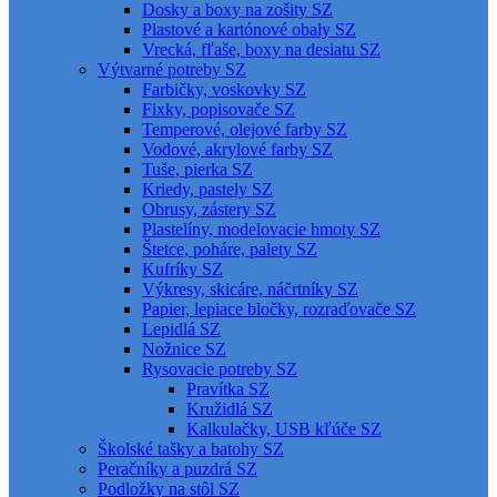
Dosky a boxy na zošity SZ
Plastové a kartónové obaly SZ
Vrecká, fľaše, boxy na desiatu SZ
Výtvarné potreby SZ
Farbičky, voskovky SZ
Fixky, popisovače SZ
Temperové, olejové farby SZ
Vodové, akrylové farby SZ
Tuše, pierka SZ
Kriedy, pastely SZ
Obrusy, zástery SZ
Plastelíny, modelovacie hmoty SZ
Štetce, poháre, palety SZ
Kufríky SZ
Výkresy, skicáre, náčrtníky SZ
Papier, lepiace bločky, rozraďovače SZ
Lepidlá SZ
Nožnice SZ
Rysovacie potreby SZ
Pravítka SZ
Kružidlá SZ
Kalkulačky, USB kľúče SZ
Školské tašky a batohy SZ
Peračníky a puzdrá SZ
Podložky na stôl SZ