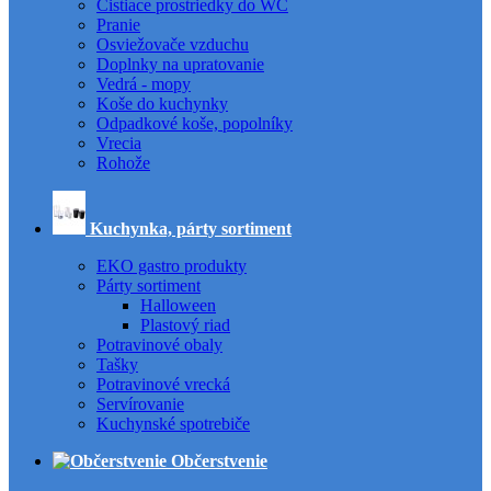
Čistiace prostriedky do WC
Pranie
Osviežovače vzduchu
Doplnky na upratovanie
Vedrá - mopy
Koše do kuchynky
Odpadkové koše, popolníky
Vrecia
Rohože
Kuchynka, párty sortiment
EKO gastro produkty
Párty sortiment
Halloween
Plastový riad
Potravinové obaly
Tašky
Potravinové vrecká
Servírovanie
Kuchynské spotrebiče
Občerstvenie