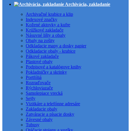
Archivácia, zakladanie
Archivačné krabice a klip
Indexové značky
Kožené aktovky a kufre
Krúžkové zakladače
Násuvné lišty a obaly
Obaly na zošity
Odkladacie mapy a dosky papier
Odkladacie obaly - krabice
Pákové zakladače
Plastové obaly
Podpisové a katalógove knihy
Pokladničky a skrinky
Portfóliá
Rozraďovače
Rýchloviazače
Samolepiace vrecká
Sejfy
Vizitkáre a telefónne adresáre
Zakladacie obaly
Zatváracie a písacie dosky
Závesné obaly
Tubusy
Otáčacie stojany a vozíky