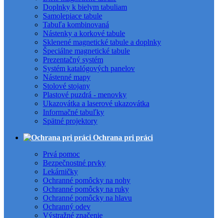
Doplnky k bielym tabuliam
Samolepiace tabule
Tabuľa kombinovaná
Nástenky a korkové tabule
Sklenené magnetické tabule a doplnky
Špeciálne magnetické tabule
Prezentačný systém
Systém katalógových panelov
Nástenné mapy
Stolové stojany
Plastové puzdrá - menovky
Ukazovátka a laserové ukazovátka
Informačné tabuľky
Spätné projektory
Ochrana pri práci
Prvá pomoc
Bezpečnostné prvky
Lekárničky
Ochranné pomôcky na nohy
Ochranné pomôcky na ruky
Ochranné pomôcky na hlavu
Ochranný odev
Výstražné značenie