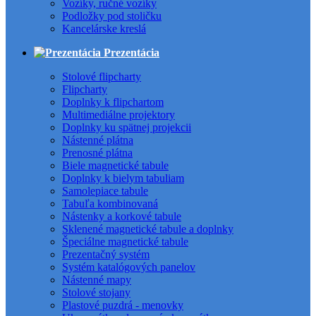
Vozíky, ručné vozíky
Podložky pod stoličku
Kancelárske kreslá
Prezentácia
Stolové flipcharty
Flipcharty
Doplnky k flipchartom
Multimediálne projektory
Doplnky ku spätnej projekcii
Nástenné plátna
Prenosné plátna
Biele magnetické tabule
Doplnky k bielym tabuliam
Samolepiace tabule
Tabuľa kombinovaná
Nástenky a korkové tabule
Sklenené magnetické tabule a doplnky
Špeciálne magnetické tabule
Prezentačný systém
Systém katalógových panelov
Nástenné mapy
Stolové stojany
Plastové puzdrá - menovky