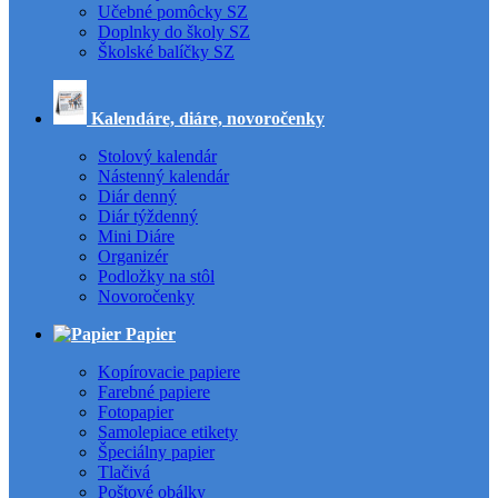
Učebné pomôcky SZ
Doplnky do školy SZ
Školské balíčky SZ
Kalendáre, diáre, novoročenky
Stolový kalendár
Nástenný kalendár
Diár denný
Diár týždenný
Mini Diáre
Organizér
Podložky na stôl
Novoročenky
Papier
Kopírovacie papiere
Farebné papiere
Fotopapier
Samolepiace etikety
Špeciálny papier
Tlačivá
Poštové obálky