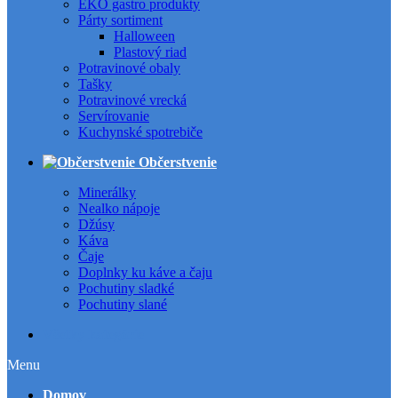
EKO gastro produkty
Párty sortiment
Halloween
Plastový riad
Potravinové obaly
Tašky
Potravinové vrecká
Servírovanie
Kuchynské spotrebiče
Občerstvenie
Minerálky
Nealko nápoje
Džúsy
Káva
Čaje
Doplnky ku káve a čaju
Pochutiny sladké
Pochutiny slané
Všetky kategórie
Menu
Domov