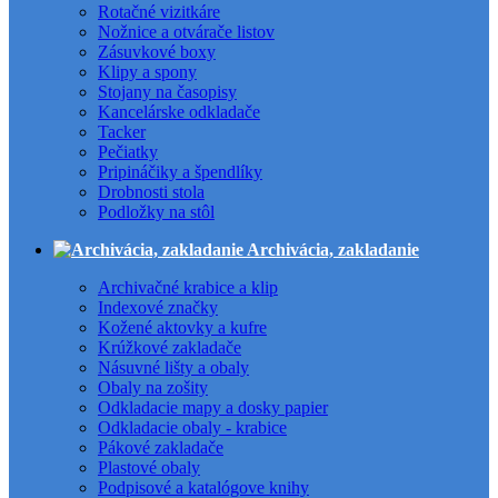
Rotačné vizitkáre
Nožnice a otvárače listov
Zásuvkové boxy
Klipy a spony
Stojany na časopisy
Kancelárske odkladače
Tacker
Pečiatky
Pripináčiky a špendlíky
Drobnosti stola
Podložky na stôl
Archivácia, zakladanie
Archivačné krabice a klip
Indexové značky
Kožené aktovky a kufre
Krúžkové zakladače
Násuvné lišty a obaly
Obaly na zošity
Odkladacie mapy a dosky papier
Odkladacie obaly - krabice
Pákové zakladače
Plastové obaly
Podpisové a katalógove knihy