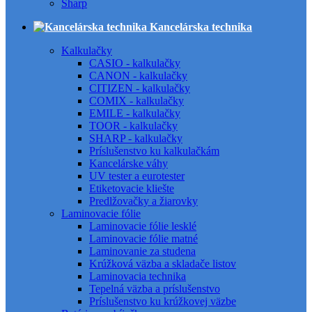
Sharp
Kancelárska technika
Kalkulačky
CASIO - kalkulačky
CANON - kalkulačky
CITIZEN - kalkulačky
COMIX - kalkulačky
EMILE - kalkulačky
TOOR - kalkulačky
SHARP - kalkulačky
Príslušenstvo ku kalkulačkám
Kancelárske váhy
UV tester a eurotester
Etiketovacie kliešte
Predlžovačky a žiarovky
Laminovacie fólie
Laminovacie fólie lesklé
Laminovacie fólie matné
Laminovanie za studena
Krúžková väzba a skladače listov
Laminovacia technika
Tepelná väzba a príslušenstvo
Príslušenstvo ku krúžkovej väzbe