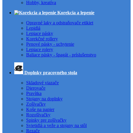
Hobby, kreatíva
Korekcia a lepenie
Opravné laky a odstraňovače etikiet
Lepidlá
Lepiace pásky
Korekčné rollery
Penové pásky - uchytenie
Lepiace rolery
Baliace pásky - špagát - príslušenstvo
Doplnky pracovného stola
Skladové viazače
Dierovače
Pravítka
Stojany na doplnky
Zošívačky
Koše na papier
Rozošívačky
Spinky pre zošívačky
Svietidlá a veže a stojany na stôl
Rezače