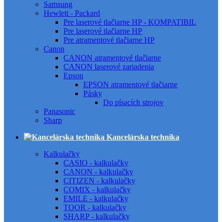
Samsung
Hewlett - Packard
Pre laserové tlačiarne HP - KOMPATIBIL
Pre laserové tlačiarne HP
Pre atramentové tlačiarne HP
Canon
CANON atramentové tlačiarne
CANON laserové zariadenia
Epson
EPSON atramentové tlačiarne
Pásky
Do písacích strojov
Panasonic
Sharp
Kancelárska technika
Kalkulačky
CASIO - kalkulačky
CANON - kalkulačky
CITIZEN - kalkulačky
COMIX - kalkulačky
EMILE - kalkulačky
TOOR - kalkulačky
SHARP - kalkulačky