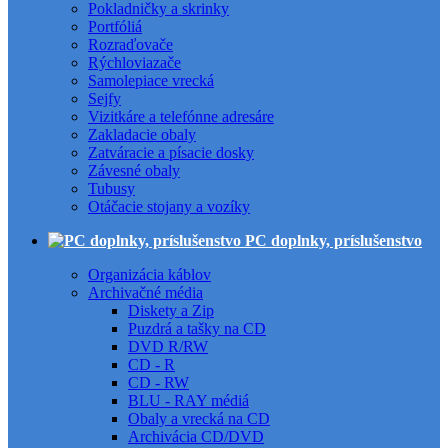
Pokladničky a skrinky
Portfóliá
Rozraďovače
Rýchloviazače
Samolepiace vrecká
Sejfy
Vizitkáre a telefónne adresáre
Zakladacie obaly
Zatváracie a písacie dosky
Závesné obaly
Tubusy
Otáčacie stojany a vozíky
PC doplnky, príslušenstvo
Organizácia káblov
Archivačné média
Diskety a Zip
Puzdrá a tašky na CD
DVD R/RW
CD - R
CD - RW
BLU - RAY médiá
Obaly a vrecká na CD
Archivácia CD/DVD