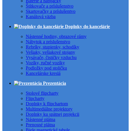
Batérie a nabíjačky
Štítkovače a príslušenstvo
Skartovačky a príslušentvo
Kanálová väzba
Doplnky do kancelárie
Nástenné hodiny, obrazové rámy
Nábytok a príslušenstvo
Rebríky, stupienky, schodíky
Vešiaky, vešiakové stojany
Vysávače, čističky vzduchu
Vozíky, ručné vozíky
Podložky pod stoličku
Kancelárske kreslá
Prezentácia
Stolové flipcharty
Flipcharty
Doplnky k flipchartom
Multimediálne projektory
Doplnky ku spätnej projekcii
Nástenné plátna
Prenosné plátna
Biele magnetické tabule