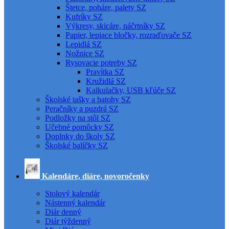
Štetce, poháre, palety SZ
Kufríky SZ
Výkresy, skicáre, náčrtníky SZ
Papier, lepiace bločky, rozraďovače SZ
Lepidlá SZ
Nožnice SZ
Rysovacie potreby SZ
Pravítka SZ
Kružidlá SZ
Kalkulačky, USB kľúče SZ
Školské tašky a batohy SZ
Peračníky a puzdrá SZ
Podložky na stôl SZ
Učebné pomôcky SZ
Doplnky do školy SZ
Školské balíčky SZ
Kalendáre, diáre, novoročenky
Stolový kalendár
Nástenný kalendár
Diár denný
Diár týždenný