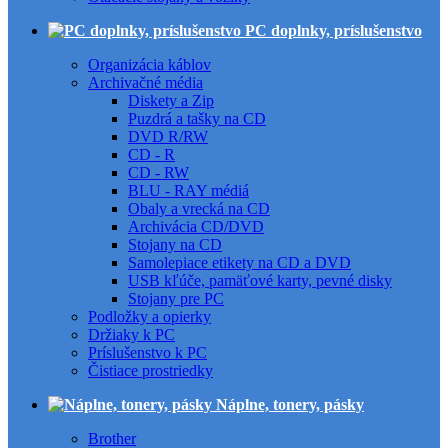
PC doplnky, príslušenstvo
Organizácia káblov
Archivačné média
Diskety a Zip
Puzdrá a tašky na CD
DVD R/RW
CD - R
CD - RW
BLU - RAY médiá
Obaly a vrecká na CD
Archivácia CD/DVD
Stojany na CD
Samolepiace etikety na CD a DVD
USB kľúče, pamäťové karty, pevné disky
Stojany pre PC
Podložky a opierky
Držiaky k PC
Príslušenstvo k PC
Čistiace prostriedky
Náplne, tonery, pásky
Brother