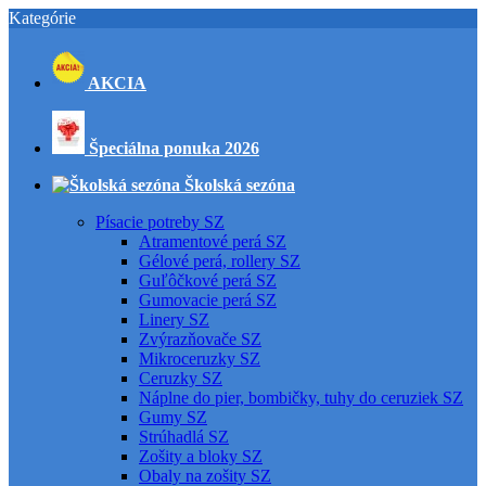
Kategórie
AKCIA
Špeciálna ponuka 2026
Školská sezóna
Písacie potreby SZ
Atramentové perá SZ
Gélové perá, rollery SZ
Guľôčkové perá SZ
Gumovacie perá SZ
Linery SZ
Zvýrazňovače SZ
Mikroceruzky SZ
Ceruzky SZ
Náplne do pier, bombičky, tuhy do ceruziek SZ
Gumy SZ
Strúhadlá SZ
Zošity a bloky SZ
Obaly na zošity SZ