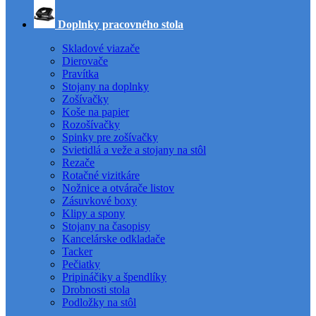
Doplnky pracovného stola
Skladové viazače
Dierovače
Pravítka
Stojany na doplnky
Zošívačky
Koše na papier
Rozošívačky
Spinky pre zošívačky
Svietidlá a veže a stojany na stôl
Rezače
Rotačné vizitkáre
Nožnice a otvárače listov
Zásuvkové boxy
Klipy a spony
Stojany na časopisy
Kancelárske odkladače
Tacker
Pečiatky
Pripináčiky a špendlíky
Drobnosti stola
Podložky na stôl