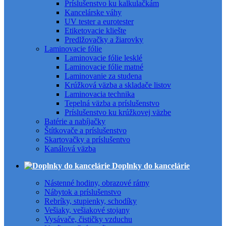
Príslušenstvo ku kalkulačkám
Kancelárske váhy
UV tester a eurotester
Etiketovacie kliešte
Predlžovačky a žiarovky
Laminovacie fólie
Laminovacie fólie lesklé
Laminovacie fólie matné
Laminovanie za studena
Krúžková väzba a skladače listov
Laminovacia technika
Tepelná väzba a príslušenstvo
Príslušenstvo ku krúžkovej väzbe
Batérie a nabíjačky
Štítkovače a príslušenstvo
Skartovačky a príslušentvo
Kanálová väzba
Doplnky do kancelárie
Nástenné hodiny, obrazové rámy
Nábytok a príslušenstvo
Rebríky, stupienky, schodíky
Vešiaky, vešiakové stojany
Vysávače, čističky vzduchu