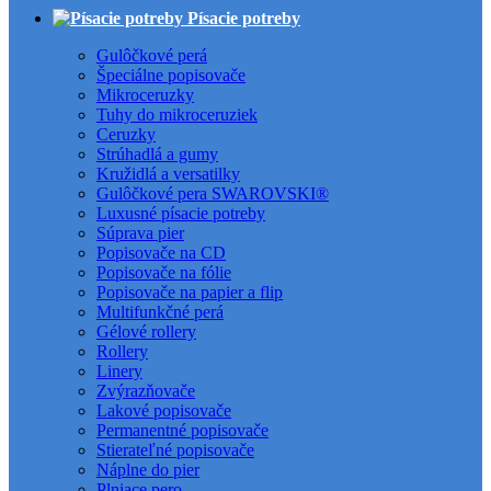
Písacie potreby
Gulôčkové perá
Špeciálne popisovače
Mikroceruzky
Tuhy do mikroceruziek
Ceruzky
Strúhadlá a gumy
Kružidlá a versatilky
Gulôčkové pera SWAROVSKI®
Luxusné písacie potreby
Súprava pier
Popisovače na CD
Popisovače na fólie
Popisovače na papier a flip
Multifunkčné perá
Gélové rollery
Rollery
Linery
Zvýrazňovače
Lakové popisovače
Permanentné popisovače
Stierateľné popisovače
Náplne do pier
Plniace pero