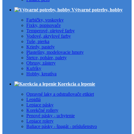
Výtvarné potreby, hobby
Farbičky, voskovky
Fixky, popisovače
Temperové, olejové farby
Vodové, akrylové farby
Tuše, pierka
Kriedy, pastely
Plastelíny, modelovacie hmoty
Štetce, poháre, palety
Obrusy, zástery
Kufríky
Hobby, kreatíva
Korekcia a lepenie
Opravné laky a odstraňovače etikiet
Lepidlá
Lepiace pásky
Korekčné rollery
Penové pásky - uchytenie
Lepiace rolery
Baliace pásky - špagát - príslušenstvo