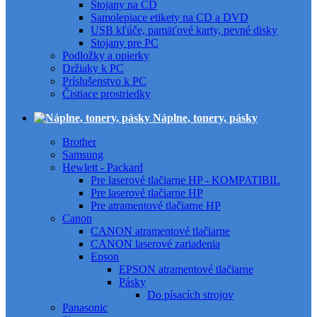
Stojany na CD
Samolepiace etikety na CD a DVD
USB kľúče, pamäťové karty, pevné disky
Stojany pre PC
Podložky a opierky
Držiaky k PC
Príslušenstvo k PC
Čistiace prostriedky
Náplne, tonery, pásky
Brother
Samsung
Hewlett - Packard
Pre laserové tlačiarne HP - KOMPATIBIL
Pre laserové tlačiarne HP
Pre atramentové tlačiarne HP
Canon
CANON atramentové tlačiarne
CANON laserové zariadenia
Epson
EPSON atramentové tlačiarne
Pásky
Do písacích strojov
Panasonic