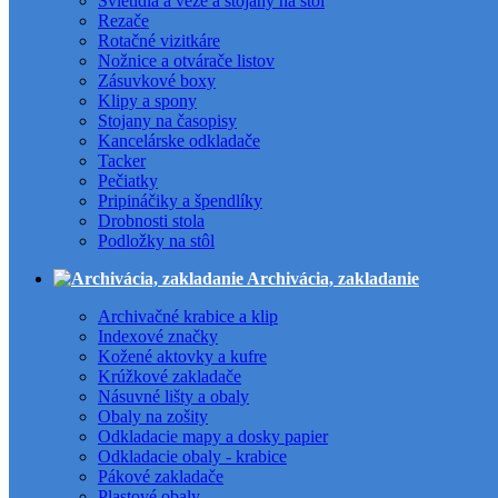
Svietidlá a veže a stojany na stôl
Rezače
Rotačné vizitkáre
Nožnice a otvárače listov
Zásuvkové boxy
Klipy a spony
Stojany na časopisy
Kancelárske odkladače
Tacker
Pečiatky
Pripináčiky a špendlíky
Drobnosti stola
Podložky na stôl
Archivácia, zakladanie
Archivačné krabice a klip
Indexové značky
Kožené aktovky a kufre
Krúžkové zakladače
Násuvné lišty a obaly
Obaly na zošity
Odkladacie mapy a dosky papier
Odkladacie obaly - krabice
Pákové zakladače
Plastové obaly