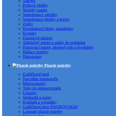
Tlačivá
Poštové obálky
Školský papier
Samolepiace záložky
Samolepiace bločky a kocky
Zošity
Poznámkové bloky, karisbloky
Kroniky
Dizajnové papiere
Tabelačný papier a pásky do pokladne
Pauzovací papier, plotrové role a dvojhárky
Baliace potreby
Piktogramy
Písacie potreby
Gulôčkové perá
Špeciálne popisovače
Mikroceruzky
Tuhy do mikroceruziek
Ceruzky
Strúhadlá a gumy
Kružidlá a versatilky
Gulôčkové pera SWAROVSKI®
Luxusné písacie potreby