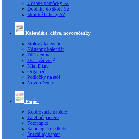
Učebné pomôcky SZ
Doplnky do školy SZ
Školské balíčky SZ
Kalendáre, diáre, novoročenky
Stolový kalendár
Nástenný kalendár
Diár denný
Diár týždenný
Mini Diáre
Organizér
Podložky na stôl
Novoročenky
Papier
Kopírovacie papiere
Farebné papiere
Fotopapier
Samolepiace etikety
Špeciálny papier