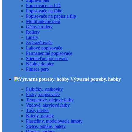
Súprava pier
Popisovače na CD
Popisovače na fólie
Popisovače na papier a flip
Multifunkčné perá
Gélové rollery
Rollery
Linery
Zvýrazňovače
Lakové popisovače
Permanentné popisovače
Stierateľné popisovače
Náplne do pier
Plniace pero
Výtvarné potreby, hobby
Farbičky, voskovky
Fixky, popisovače
Temperové, olejové farby
Vodové, akrylové farby
Tuše, pierka
Kriedy, pastely
Plastelíny, modelovacie hmoty
Štetce, poháre, palety
Obrusy, zástery