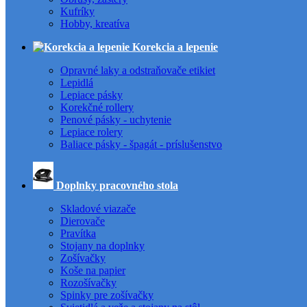
Kufríky
Hobby, kreatíva
Korekcia a lepenie
Opravné laky a odstraňovače etikiet
Lepidlá
Lepiace pásky
Korekčné rollery
Penové pásky - uchytenie
Lepiace rolery
Baliace pásky - špagát - príslušenstvo
Doplnky pracovného stola
Skladové viazače
Dierovače
Pravítka
Stojany na doplnky
Zošívačky
Koše na papier
Rozošívačky
Spinky pre zošívačky