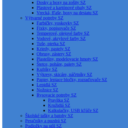
Dosky a boxy na zošity SZ
Plastové a kartónové obaly SZ
Vrecká, fľaše, boxy na desiatu SZ
Výtvarné potreby SZ
Farbičky, voskovky SZ
Fixky, popisovače SZ
Temperové, olejové farby SZ
Vodové, akrylové farby SZ
Tuše, pierka SZ
Kriedy, pastely SZ
Obrusy, zástery SZ
Plastelíny, modelovacie hmoty SZ
Štetce, poháre, palety SZ
Kufríky SZ
Výkresy, skicáre, náčrtníky SZ
Papier, lepiace bločky, rozraďovače SZ
Lepidlá SZ
Nožnice SZ
Rysovacie potreby SZ
Pravítka SZ
Kružidlá SZ
Kalkulačky, USB kľúče SZ
Školské tašky a batohy SZ
Peračníky a puzdrá SZ
Podložky na stôl SZ