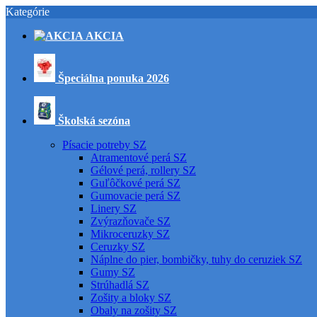
Kategórie
AKCIA
Špeciálna ponuka 2026
Školská sezóna
Písacie potreby SZ
Atramentové perá SZ
Gélové perá, rollery SZ
Guľôčkové perá SZ
Gumovacie perá SZ
Linery SZ
Zvýrazňovače SZ
Mikroceruzky SZ
Ceruzky SZ
Náplne do pier, bombičky, tuhy do ceruziek SZ
Gumy SZ
Strúhadlá SZ
Zošity a bloky SZ
Obaly na zošity SZ