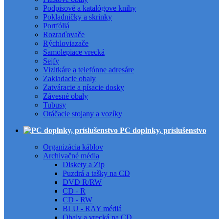
Podpisové a katalógove knihy
Pokladničky a skrinky
Portfóliá
Rozraďovače
Rýchloviazače
Samolepiace vrecká
Sejfy
Vizitkáre a telefónne adresáre
Zakladacie obaly
Zatváracie a písacie dosky
Závesné obaly
Tubusy
Otáčacie stojany a vozíky
PC doplnky, príslušenstvo
Organizácia káblov
Archivačné média
Diskety a Zip
Puzdrá a tašky na CD
DVD R/RW
CD - R
CD - RW
BLU - RAY médiá
Obaly a vrecká na CD