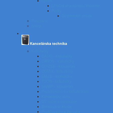
Epson
EPSON atramentové tlačiarne
Pásky
Do písacích strojov
Panasonic
Sharp
Kancelárska technika
Kalkulačky
CASIO - kalkulačky
CANON - kalkulačky
CITIZEN - kalkulačky
COMIX - kalkulačky
EMILE - kalkulačky
TOOR - kalkulačky
SHARP - kalkulačky
Príslušenstvo ku kalkulačkám
Kancelárske váhy
UV tester a eurotester
Etiketovacie kliešte
Predlžovačky a žiarovky