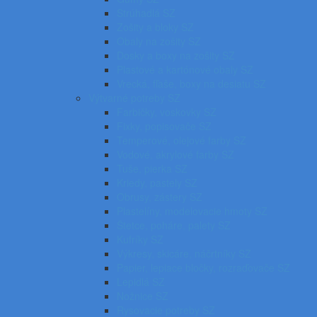
Strúhadlá SZ
Zošity a bloky SZ
Obaly na zošity SZ
Dosky a boxy na zošity SZ
Plastové a kartónové obaly SZ
Vrecká, fľaše, boxy na desiatu SZ
Výtvarné potreby SZ
Farbičky, voskovky SZ
Fixky, popisovače SZ
Temperové, olejové farby SZ
Vodové, akrylové farby SZ
Tuše, pierka SZ
Kriedy, pastely SZ
Obrusy, zástery SZ
Plastelíny, modelovacie hmoty SZ
Štetce, poháre, palety SZ
Kufríky SZ
Výkresy, skicáre, náčrtníky SZ
Papier, lepiace bločky, rozraďovače SZ
Lepidlá SZ
Nožnice SZ
Rysovacie potreby SZ