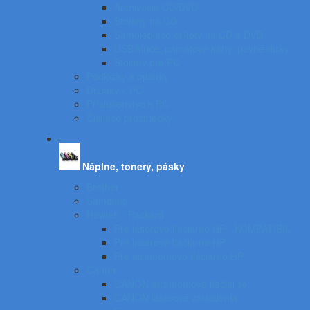
Archivácia CD/DVD
Stojany na CD
Samolepiace etikety na CD a DVD
USB kľúče, pamäťové karty, pevné disky
Stojany pre PC
Podložky a opierky
Držiaky k PC
Príslušenstvo k PC
Čistiace prostriedky
Náplne, tonery, pásky
Brother
Samsung
Hewlett - Packard
Pre laserové tlačiarne HP - KOMPATIBIL
Pre laserové tlačiarne HP
Pre atramentové tlačiarne HP
Canon
CANON atramentové tlačiarne
CANON laserové zariadenia