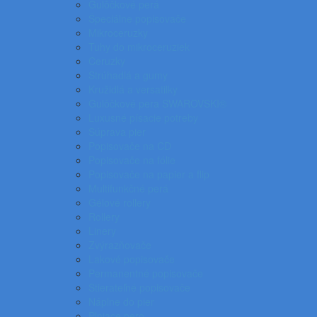
Gulôčkové perá
Špeciálne popisovače
Mikroceruzky
Tuhy do mikroceruziek
Ceruzky
Strúhadlá a gumy
Kružidlá a versatilky
Gulôčkové pera SWAROVSKI®
Luxusné písacie potreby
Súprava pier
Popisovače na CD
Popisovače na fólie
Popisovače na papier a flip
Multifunkčné perá
Gélové rollery
Rollery
Linery
Zvýrazňovače
Lakové popisovače
Permanentné popisovače
Stierateľné popisovače
Náplne do pier
Plniace pero