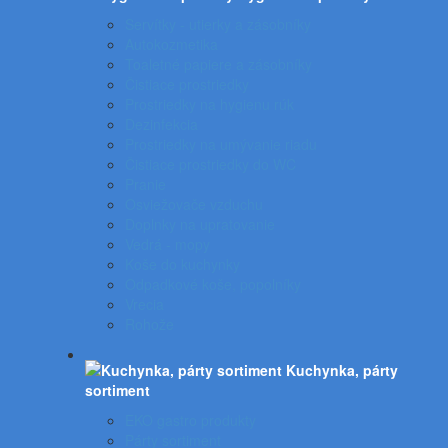
Servítky - utierky a zásobníky
Autokozmetika
Toaletné papiere a zásobníky
Čistiace prostriedky
Prostriedky na hygienu rúk
Dezinfekcia
Prostriedky na umývanie riadu
Čistiace prostriedky do WC
Pranie
Osviežovače vzduchu
Doplnky na upratovanie
Vedrá - mopy
Koše do kuchynky
Odpadkové koše, popolníky
Vrecia
Rohože
Kuchynka, párty
sortiment
EKO gastro produkty
Párty sortiment