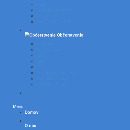
Tašky
Potravinové vrecká
Servírovanie
Kuchynské spotrebiče
Občerstvenie
Minerálky
Nealko nápoje
Džúsy
Káva
Čaje
Doplnky ku káve a čaju
Pochutiny sladké
Pochutiny slané
Všetky kategórie
Menu
Domov
O nás