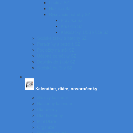
Lepidlá SZ
Nožnice SZ
Rysovacie potreby SZ
Pravítka SZ
Kružidlá SZ
Kalkulačky, USB kľúče SZ
Školské tašky a batohy SZ
Peračníky a puzdrá SZ
Podložky na stôl SZ
Učebné pomôcky SZ
Doplnky do školy SZ
Školské balíčky SZ
Kalendáre, diáre, novoročenky
Stolový kalendár
Nástenný kalendár
Diár denný
Diár týždenný
Mini Diáre
Organizér