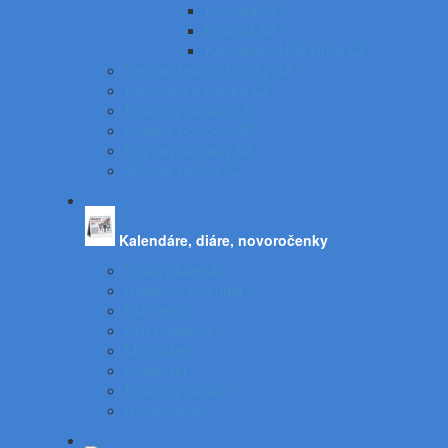
Pravítka SZ
Kružidlá SZ
Kalkulačky, USB kľúče SZ
Školské tašky a batohy SZ
Peračníky a puzdrá SZ
Podložky na stôl SZ
Učebné pomôcky SZ
Doplnky do školy SZ
Školské balíčky SZ
Kalendáre, diáre, novoročenky
Stolový kalendár
Nástenný kalendár
Diár denný
Diár týždenný
Mini Diáre
Organizér
Podložky na stôl
Novoročenky