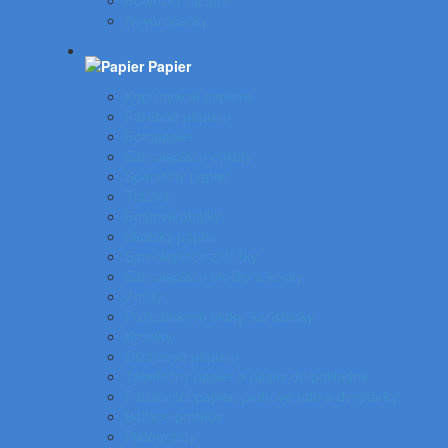
Podložky na stôl
Novoročenky
Papier
Kopírovacie papiere
Farebné papiere
Fotopapier
Samolepiace etikety
Špeciálny papier
Tlačivá
Poštové obálky
Školský papier
Samolepiace záložky
Samolepiace bločky a kocky
Zošity
Poznámkové bloky, karisbloky
Kroniky
Dizajnové papiere
Tabelačný papier a pásky do pokladne
Pauzovací papier, plotrové role a dvojhárky
Baliace potreby
Piktogramy