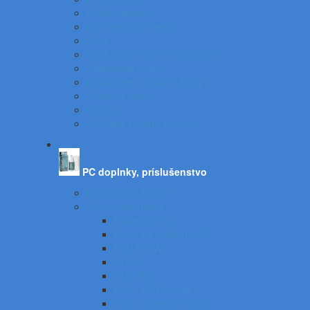
Rýchloviazače
Samolepiace vrecká
Sejfy
Vizitkáre a telefónne adresáre
Zakladacie obaly
Zatváracie a písacie dosky
Závesné obaly
Tubusy
Otáčacie stojany a vozíky
PC doplnky, príslušenstvo
Organizácia káblov
Archivačné média
Diskety a Zip
Puzdrá a tašky na CD
DVD R/RW
CD - R
CD - RW
BLU - RAY médiá
Obaly a vrecká na CD