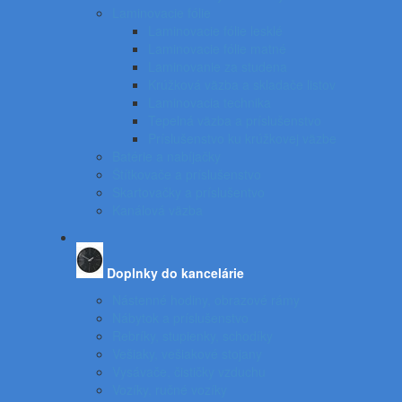
Laminovacie fólie
Laminovacie fólie lesklé
Laminovacie fólie matné
Laminovanie za studena
Krúžková väzba a skladače listov
Laminovacia technika
Tepelná väzba a príslušenstvo
Príslušenstvo ku krúžkovej väzbe
Batérie a nabíjačky
Štítkovače a príslušenstvo
Skartovačky a príslušentvo
Kanálová väzba
Doplnky do kancelárie
Nástenné hodiny, obrazové rámy
Nábytok a príslušenstvo
Rebríky, stupienky, schodíky
Vešiaky, vešiakové stojany
Vysávače, čističky vzduchu
Vozíky, ručné vozíky