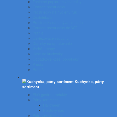
Toaletné papiere a zásobníky
Čistiace prostriedky
Prostriedky na hygienu rúk
Dezinfekcia
Prostriedky na umývanie riadu
Čistiace prostriedky do WC
Pranie
Osviežovače vzduchu
Doplnky na upratovanie
Vedrá - mopy
Koše do kuchynky
Odpadkové koše, popolníky
Vrecia
Rohože
Kuchynka, párty
sortiment
EKO gastro produkty
Párty sortiment
Halloween
Plastový riad
Potravinové obaly