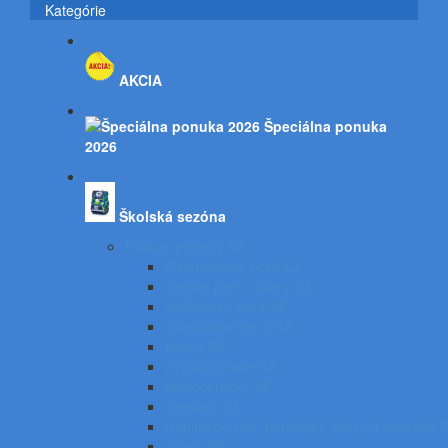
Kategórie
AKCIA
Špeciálna ponuka
2026
Školská sezóna
Písacie potreby SZ
Atramentové perá SZ
Gélové perá, rollery SZ
Guľôčkové perá SZ
Gumovacie perá SZ
Linery SZ
Zvýrazňovače SZ
Mikroceruzky SZ
Ceruzky SZ
Náplne do pier, bombičky, tuhy do ceruziek 
Gumy SZ