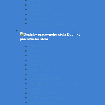
Lepidlá
Lepiace pásky
Korekčné rollery
Penové pásky - uchytenie
Lepiace rolery
Baliace pásky - špagát - príslušenstvo
Doplnky
pracovného stola
Skladové viazače
Dierovače
Pravítka
Stojany na doplnky
Zošívačky
Koše na papier
Rozošívačky
Spinky pre zošívačky
Svietidlá a veže a stojany na stôl
Rezače
Rotačné vizitkáre
Nožnice a otvárače listov
Zásuvkové boxy