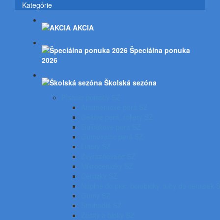
Kategórie
AKCIA
Špeciálna ponuka
2026
Školská sezóna
Písacie potreby SZ
Atramentové perá SZ
Gélové perá, rollery SZ
Guľôčkové perá SZ
Gumovacie perá SZ
Linery SZ
Zvýrazňovače SZ
Mikroceruzky SZ
Ceruzky SZ
Náplne do pier, bombičky, tuhy do ceruziek 
Gumy SZ
Strúhadlá SZ
Zošity a bloky SZ