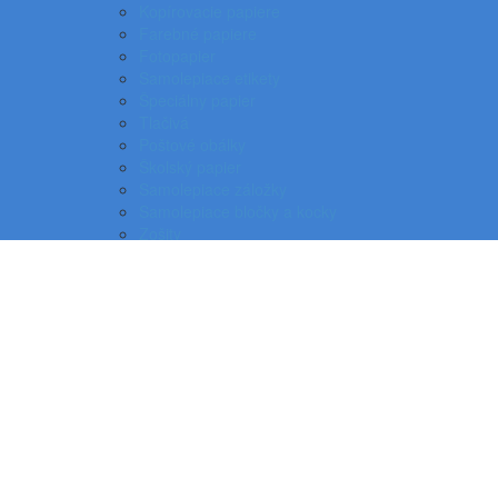
Kopírovacie papiere
Farebné papiere
Fotopapier
Samolepiace etikety
Špeciálny papier
Tlačivá
Poštové obálky
Školský papier
Samolepiace záložky
Samolepiace bločky a kocky
Zošity
Poznámkové bloky, karisbloky
Kroniky
Dizajnové papiere
Tabelačný papier a pásky do pokladne
Pauzovací papier, plotrové role a dvojhárky
Baliace potreby
Piktogramy
Písacie potreby