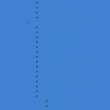
Obaly na zošity SZ
Dosky a boxy na zošity SZ
Plastové a kartónové obaly SZ
Vrecká, fľaše, boxy na desiatu SZ
Výtvarné potreby SZ
Farbičky, voskovky SZ
Fixky, popisovače SZ
Temperové, olejové farby SZ
Vodové, akrylové farby SZ
Tuše, pierka SZ
Kriedy, pastely SZ
Obrusy, zástery SZ
Plastelíny, modelovacie hmoty SZ
Štetce, poháre, palety SZ
Kufríky SZ
Výkresy, skicáre, náčrtníky SZ
Papier, lepiace bločky, rozraďovače SZ
Lepidlá SZ
Nožnice SZ
Rysovacie potreby SZ
Pravítka SZ
Kružidlá SZ