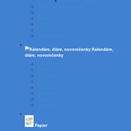
Kalkulačky, USB kľúče SZ
Školské tašky a batohy SZ
Peračníky a puzdrá SZ
Podložky na stôl SZ
Učebné pomôcky SZ
Doplnky do školy SZ
Školské balíčky SZ
Kalendáre,
diáre, novoročenky
Stolový kalendár
Nástenný kalendár
Diár denný
Diár týždenný
Mini Diáre
Organizér
Podložky na stôl
Novoročenky
Papier