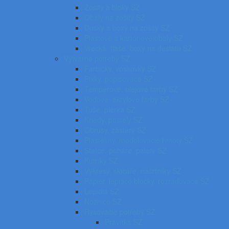
Zošity a bloky SZ
Obaly na zošity SZ
Dosky a boxy na zošity SZ
Plastové a kartónové obaly SZ
Vrecká, fľaše, boxy na desiatu SZ
Výtvarné potreby SZ
Farbičky, voskovky SZ
Fixky, popisovače SZ
Temperové, olejové farby SZ
Vodové, akrylové farby SZ
Tuše, pierka SZ
Kriedy, pastely SZ
Obrusy, zástery SZ
Plastelíny, modelovacie hmoty SZ
Štetce, poháre, palety SZ
Kufríky SZ
Výkresy, skicáre, náčrtníky SZ
Papier, lepiace bločky, rozraďovače SZ
Lepidlá SZ
Nožnice SZ
Rysovacie potreby SZ
Pravítka SZ