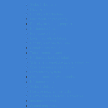
Stolové flipcharty
Flipcharty
Doplnky k flipchartom
Multimediálne projektory
Doplnky ku spätnej projekcii
Nástenné plátna
Prenosné plátna
Biele magnetické tabule
Doplnky k bielym tabuliam
Samolepiace tabule
Tabuľa kombinovaná
Nástenky a korkové tabule
Sklenené magnetické tabule a doplnky
Špeciálne magnetické tabule
Prezentačný systém
Systém katalógových panelov
Nástenné mapy
Stolové stojany
Plastové puzdrá - menovky
Ukazovátka a laserové ukazovátka
Informačné tabuľky
Spätné projektory