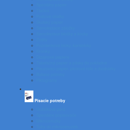
Špeciálny papier
Tlačivá
Poštové obálky
Školský papier
Samolepiace záložky
Samolepiace bločky a kocky
Zošity
Poznámkové bloky, karisbloky
Kroniky
Dizajnové papiere
Tabelačný papier a pásky do pokladne
Pauzovací papier, plotrové role a dvojhárky
Baliace potreby
Piktogramy
Písacie potreby
Gulôčkové perá
Špeciálne popisovače
Mikroceruzky
Tuhy do mikroceruziek