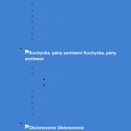
Osviežovače vzduchu
Doplnky na upratovanie
Vedrá - mopy
Koše do kuchynky
Odpadkové koše, popolníky
Vrecia
Rohože
Kuchynka, párty
sortiment
EKO gastro produkty
Párty sortiment
Halloween
Plastový riad
Potravinové obaly
Tašky
Potravinové vrecká
Servírovanie
Kuchynské spotrebiče
Občerstvenie