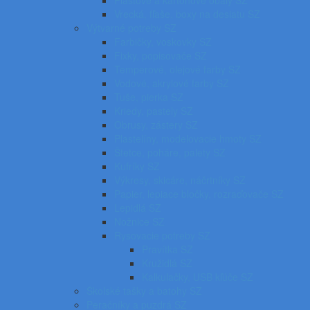
Plastové a kartónové obaly SZ
Vrecká, fľaše, boxy na desiatu SZ
Výtvarné potreby SZ
Farbičky, voskovky SZ
Fixky, popisovače SZ
Temperové, olejové farby SZ
Vodové, akrylové farby SZ
Tuše, pierka SZ
Kriedy, pastely SZ
Obrusy, zástery SZ
Plastelíny, modelovacie hmoty SZ
Štetce, poháre, palety SZ
Kufríky SZ
Výkresy, skicáre, náčrtníky SZ
Papier, lepiace bločky, rozraďovače SZ
Lepidlá SZ
Nožnice SZ
Rysovacie potreby SZ
Pravítka SZ
Kružidlá SZ
Kalkulačky, USB kľúče SZ
Školské tašky a batohy SZ
Peračníky a puzdrá SZ