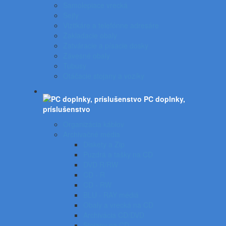
Samolepiace vrecká
Sejfy
Vizitkáre a telefónne adresáre
Zakladacie obaly
Zatváracie a písacie dosky
Závesné obaly
Tubusy
Otáčacie stojany a vozíky
PC doplnky,
príslušenstvo
Organizácia káblov
Archivačné média
Diskety a Zip
Puzdrá a tašky na CD
DVD R/RW
CD - R
CD - RW
BLU - RAY médiá
Obaly a vrecká na CD
Archivácia CD/DVD
Stojany na CD