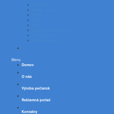
Minerálky
Nealko nápoje
Džúsy
Káva
Čaje
Doplnky ku káve a čaju
Pochutiny sladké
Pochutiny slané
Všetky kategórie
Menu
Domov
O nás
Výroba pečiatok
Reklamná potlač
Kontakty