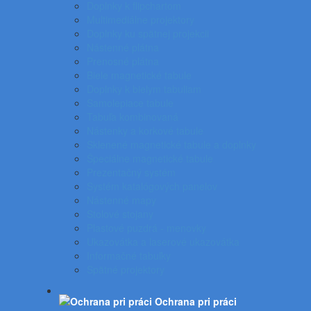
Doplnky k flipchartom
Multimediálne projektory
Doplnky ku spätnej projekcii
Nástenné plátna
Prenosné plátna
Biele magnetické tabule
Doplnky k bielym tabuliam
Samolepiace tabule
Tabuľa kombinovaná
Nástenky a korkové tabule
Sklenené magnetické tabule a doplnky
Špeciálne magnetické tabule
Prezentačný systém
Systém katalógových panelov
Nástenné mapy
Stolové stojany
Plastové puzdrá - menovky
Ukazovátka a laserové ukazovátka
Informačné tabuľky
Spätné projektory
Ochrana pri práci