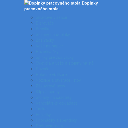
Doplnky
pracovného stola
Skladové viazače
Dierovače
Pravítka
Stojany na doplnky
Zošívačky
Koše na papier
Rozošívačky
Spinky pre zošívačky
Svietidlá a veže a stojany na stôl
Rezače
Rotačné vizitkáre
Nožnice a otvárače listov
Zásuvkové boxy
Klipy a spony
Stojany na časopisy
Kancelárske odkladače
Tacker
Pečiatky
Pripináčiky a špendlíky
Drobnosti stola