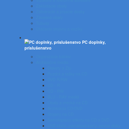
Vizitkáre a telefónne adresáre
Zakladacie obaly
Zatváracie a písacie dosky
Závesné obaly
Tubusy
Otáčacie stojany a vozíky
PC doplnky,
príslušenstvo
Organizácia káblov
Archivačné média
Diskety a Zip
Puzdrá a tašky na CD
DVD R/RW
CD - R
CD - RW
BLU - RAY médiá
Obaly a vrecká na CD
Archivácia CD/DVD
Stojany na CD
Samolepiace etikety na CD a DVD
USB kľúče, pamäťové karty, pevné disky