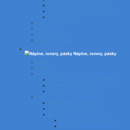
Samolepiace etikety na CD a DVD
USB kľúče, pamäťové karty, pevné disky
Stojany pre PC
Podložky a opierky
Držiaky k PC
Príslušenstvo k PC
Čistiace prostriedky
Náplne, tonery, pásky
Brother
Samsung
Hewlett - Packard
Pre laserové tlačiarne HP - KOMPATIBIL
Pre laserové tlačiarne HP
Pre atramentové tlačiarne HP
Canon
CANON atramentové tlačiarne
CANON laserové zariadenia
Epson
EPSON atramentové tlačiarne
Pásky