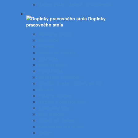
Baliace pásky - špagát - príslušenstvo
Doplnky
pracovného stola
Skladové viazače
Dierovače
Pravítka
Stojany na doplnky
Zošívačky
Koše na papier
Rozošívačky
Spinky pre zošívačky
Svietidlá a veže a stojany na stôl
Rezače
Rotačné vizitkáre
Nožnice a otvárače listov
Zásuvkové boxy
Klipy a spony
Stojany na časopisy
Kancelárske odkladače
Tacker