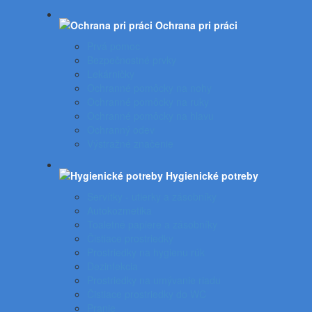
Ochrana pri práci
Prvá pomoc
Bezpečnostné prvky
Lekárničky
Ochranné pomôcky na nohy
Ochranné pomôcky na ruky
Ochranné pomôcky na hlavu
Ochranný odev
Výstražné značenie
Hygienické potreby
Servítky - utierky a zásobníky
Autokozmetika
Toaletné papiere a zásobníky
Čistiace prostriedky
Prostriedky na hygienu rúk
Dezinfekcia
Prostriedky na umývanie riadu
Čistiace prostriedky do WC
Pranie