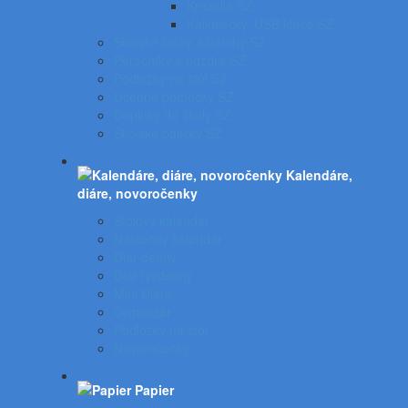
Kružidlá SZ
Kalkulačky, USB kľúče SZ
Školské tašky a batohy SZ
Peračníky a puzdrá SZ
Podložky na stôl SZ
Učebné pomôcky SZ
Doplnky do školy SZ
Školské balíčky SZ
Kalendáre,
diáre, novoročenky
Stolový kalendár
Nástenný kalendár
Diár denný
Diár týždenný
Mini Diáre
Organizér
Podložky na stôl
Novoročenky
Papier