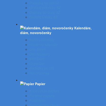
Podložky na stôl SZ
Učebné pomôcky SZ
Doplnky do školy SZ
Školské balíčky SZ
Kalendáre,
diáre, novoročenky
Stolový kalendár
Nástenný kalendár
Diár denný
Diár týždenný
Mini Diáre
Organizér
Podložky na stôl
Novoročenky
Papier
Kopírovacie papiere
Farebné papiere
Fotopapier
Samolepiace etikety