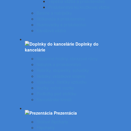
Tepelná väzba a príslušenstvo
Príslušenstvo ku krúžkovej väzbe
Batérie a nabíjačky
Štítkovače a príslušenstvo
Skartovačky a príslušentvo
Kanálová väzba
Doplnky do
kancelárie
Nástenné hodiny, obrazové rámy
Nábytok a príslušenstvo
Rebríky, stupienky, schodíky
Vešiaky, vešiakové stojany
Vysávače, čističky vzduchu
Vozíky, ručné vozíky
Podložky pod stoličku
Kancelárske kreslá
Prezentácia
Stolové flipcharty
Flipcharty