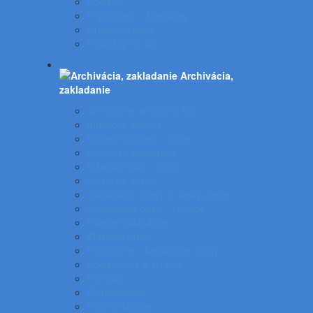
Pečiatky
Pripináčiky a špendlíky
Drobnosti stola
Podložky na stôl
Archivácia,
zakladanie
Archivačné krabice a klip
Indexové značky
Kožené aktovky a kufre
Krúžkové zakladače
Násuvné lišty a obaly
Obaly na zošity
Odkladacie mapy a dosky papier
Odkladacie obaly - krabice
Pákové zakladače
Plastové obaly
Podpisové a katalógove knihy
Pokladničky a skrinky
Portfóliá
Rozraďovače
Rýchloviazače