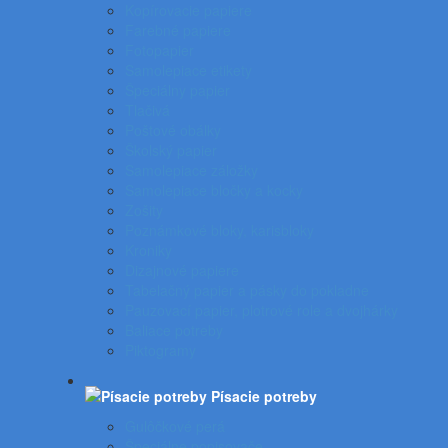
Kopírovacie papiere
Farebné papiere
Fotopapier
Samolepiace etikety
Špeciálny papier
Tlačivá
Poštové obálky
Školský papier
Samolepiace záložky
Samolepiace bločky a kocky
Zošity
Poznámkové bloky, karisbloky
Kroniky
Dizajnové papiere
Tabelačný papier a pásky do pokladne
Pauzovací papier, plotrové role a dvojhárky
Baliace potreby
Piktogramy
Písacie potreby
Gulôčkové perá
Špeciálne popisovače