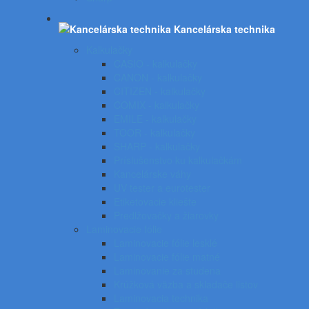
Kancelárska technika
Kalkulačky
CASIO - kalkulačky
CANON - kalkulačky
CITIZEN - kalkulačky
COMIX - kalkulačky
EMILE - kalkulačky
TOOR - kalkulačky
SHARP - kalkulačky
Príslušenstvo ku kalkulačkám
Kancelárske váhy
UV tester a eurotester
Etiketovacie kliešte
Predlžovačky a žiarovky
Laminovacie fólie
Laminovacie fólie lesklé
Laminovacie fólie matné
Laminovanie za studena
Krúžková väzba a skladače listov
Laminovacia technika