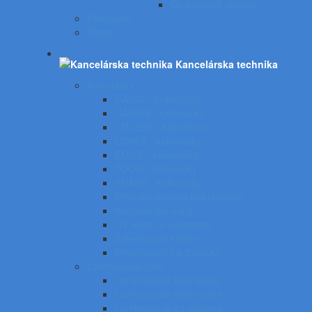
Do písacích strojov
Panasonic
Sharp
Kancelárska technika
Kalkulačky
CASIO - kalkulačky
CANON - kalkulačky
CITIZEN - kalkulačky
COMIX - kalkulačky
EMILE - kalkulačky
TOOR - kalkulačky
SHARP - kalkulačky
Príslušenstvo ku kalkulačkám
Kancelárske váhy
UV tester a eurotester
Etiketovacie kliešte
Predlžovačky a žiarovky
Laminovacie fólie
Laminovacie fólie lesklé
Laminovacie fólie matné
Laminovanie za studena