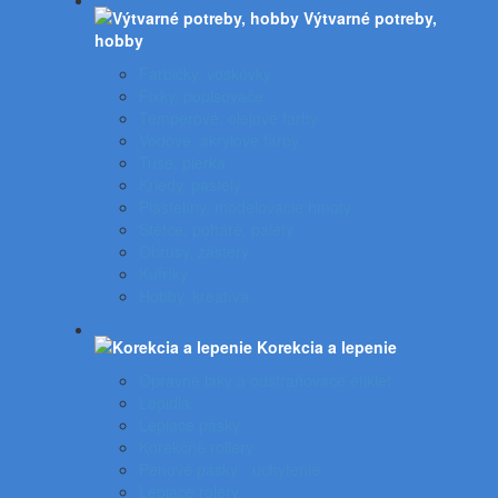
Výtvarné potreby,
hobby
Farbičky, voskovky
Fixky, popisovače
Temperové, olejové farby
Vodové, akrylové farby
Tuše, pierka
Kriedy, pastely
Plastelíny, modelovacie hmoty
Štetce, poháre, palety
Obrusy, zástery
Kufríky
Hobby, kreatíva
Korekcia a lepenie
Opravné laky a odstraňovače etikiet
Lepidlá
Lepiace pásky
Korekčné rollery
Penové pásky - uchytenie
Lepiace rolery