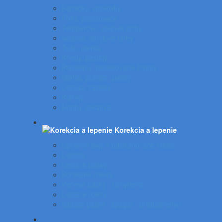
Farbičky, voskovky
Fixky, popisovače
Temperové, olejové farby
Vodové, akrylové farby
Tuše, pierka
Kriedy, pastely
Plastelíny, modelovacie hmoty
Štetce, poháre, palety
Obrusy, zástery
Kufríky
Hobby, kreatíva
Korekcia a lepenie
Opravné laky a odstraňovače etikiet
Lepidlá
Lepiace pásky
Korekčné rollery
Penové pásky - uchytenie
Lepiace rolery
Baliace pásky - špagát - príslušenstvo