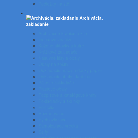
Podložky na stôl
Archivácia,
zakladanie
Archivačné krabice a klip
Indexové značky
Kožené aktovky a kufre
Krúžkové zakladače
Násuvné lišty a obaly
Obaly na zošity
Odkladacie mapy a dosky papier
Odkladacie obaly - krabice
Pákové zakladače
Plastové obaly
Podpisové a katalógove knihy
Pokladničky a skrinky
Portfóliá
Rozraďovače
Rýchloviazače
Samolepiace vrecká
Sejfy