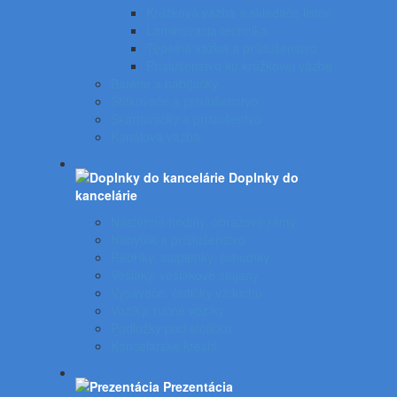
Krúžková väzba a skladače listov
Laminovacia technika
Tepelná väzba a príslušenstvo
Príslušenstvo ku krúžkovej väzbe
Batérie a nabíjačky
Štítkovače a príslušenstvo
Skartovačky a príslušentvo
Kanálová väzba
Doplnky do
kancelárie
Nástenné hodiny, obrazové rámy
Nábytok a príslušenstvo
Rebríky, stupienky, schodíky
Vešiaky, vešiakové stojany
Vysávače, čističky vzduchu
Vozíky, ručné vozíky
Podložky pod stoličku
Kancelárske kreslá
Prezentácia