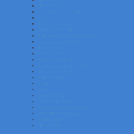
Mikroceruzky
Tuhy do mikroceruziek
Ceruzky
Strúhadlá a gumy
Kružidlá a versatilky
Gulôčkové pera SWAROVSKI®
Luxusné písacie potreby
Súprava pier
Popisovače na CD
Popisovače na fólie
Popisovače na papier a flip
Multifunkčné perá
Gélové rollery
Rollery
Linery
Zvýrazňovače
Lakové popisovače
Permanentné popisovače
Stierateľné popisovače
Náplne do pier
Plniace pero