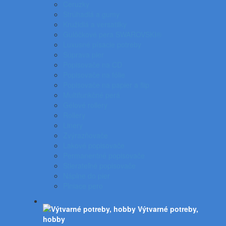
Ceruzky
Strúhadlá a gumy
Kružidlá a versatilky
Gulôčkové pera SWAROVSKI®
Luxusné písacie potreby
Súprava pier
Popisovače na CD
Popisovače na fólie
Popisovače na papier a flip
Multifunkčné perá
Gélové rollery
Rollery
Linery
Zvýrazňovače
Lakové popisovače
Permanentné popisovače
Stierateľné popisovače
Náplne do pier
Plniace pero
Výtvarné potreby,
hobby