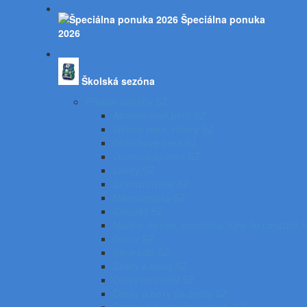
Špeciálna ponuka
2026
Školská sezóna
Písacie potreby SZ
Atramentové perá SZ
Gélové perá, rollery SZ
Guľôčkové perá SZ
Gumovacie perá SZ
Linery SZ
Zvýrazňovače SZ
Mikroceruzky SZ
Ceruzky SZ
Náplne do pier, bombičky, tuhy do ceruziek 
Gumy SZ
Strúhadlá SZ
Zošity a bloky SZ
Obaly na zošity SZ
Dosky a boxy na zošity SZ