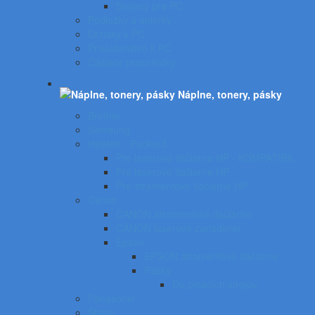
Stojany pre PC
Podložky a opierky
Držiaky k PC
Príslušenstvo k PC
Čistiace prostriedky
Náplne, tonery, pásky
Brother
Samsung
Hewlett - Packard
Pre laserové tlačiarne HP - KOMPATIBIL
Pre laserové tlačiarne HP
Pre atramentové tlačiarne HP
Canon
CANON atramentové tlačiarne
CANON laserové zariadenia
Epson
EPSON atramentové tlačiarne
Pásky
Do písacích strojov
Panasonic
Sharp