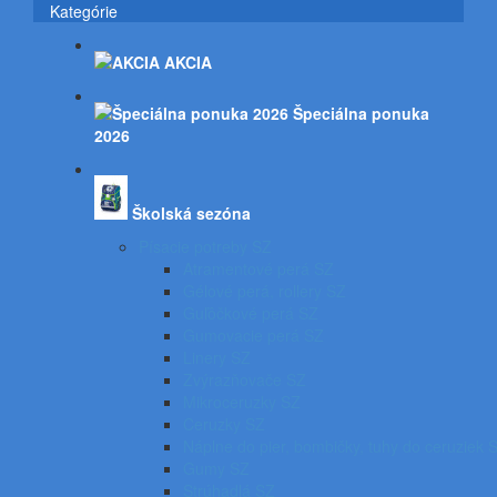
Kategórie
AKCIA
Špeciálna ponuka
2026
Školská sezóna
Písacie potreby SZ
Atramentové perá SZ
Gélové perá, rollery SZ
Guľôčkové perá SZ
Gumovacie perá SZ
Linery SZ
Zvýrazňovače SZ
Mikroceruzky SZ
Ceruzky SZ
Náplne do pier, bombičky, tuhy do ceruziek 
Gumy SZ
Strúhadlá SZ