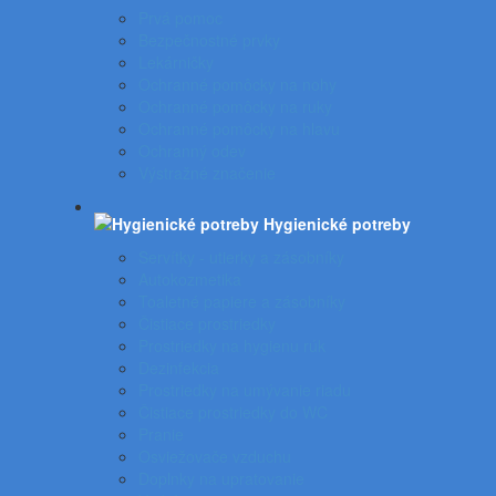
Prvá pomoc
Bezpečnostné prvky
Lekárničky
Ochranné pomôcky na nohy
Ochranné pomôcky na ruky
Ochranné pomôcky na hlavu
Ochranný odev
Výstražné značenie
Hygienické potreby
Servítky - utierky a zásobníky
Autokozmetika
Toaletné papiere a zásobníky
Čistiace prostriedky
Prostriedky na hygienu rúk
Dezinfekcia
Prostriedky na umývanie riadu
Čistiace prostriedky do WC
Pranie
Osviežovače vzduchu
Doplnky na upratovanie