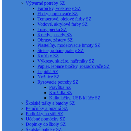
Výtvarné potreby SZ
Farbičky, voskovky SZ
Fixky, popisovače SZ
Temperové, olejové farby SZ
Vodové, akrylové farby SZ
Tuše, pierka SZ
Kriedy, pastely SZ
Obrusy, zástery SZ
Plastelíny, modelovacie hmoty SZ
Štetce, poháre, palety SZ
Kufríky SZ
Výkresy, skicáre, náčrtníky SZ
Papier, lepiace bločky, rozraďovače SZ
Lepidlá SZ
Nožnice SZ
Rysovacie potreby SZ
Pravítka SZ
Kružidlá SZ
Kalkulačky, USB kľúče SZ
Školské tašky a batohy SZ
Peračníky a puzdrá SZ
Podložky na stôl SZ
Učebné pomôcky SZ
Doplnky do školy SZ
Školské balíčky SZ