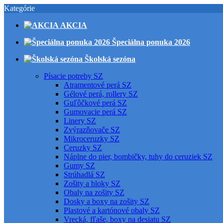
Kategórie
AKCIA
Špeciálna ponuka 2026
Školská sezóna
Písacie potreby SZ
Atramentové perá SZ
Gélové perá, rollery SZ
Guľôčkové perá SZ
Gumovacie perá SZ
Linery SZ
Zvýrazňovače SZ
Mikroceruzky SZ
Ceruzky SZ
Náplne do pier, bombičky, tuhy do ceruziek SZ
Gumy SZ
Strúhadlá SZ
Zošity a bloky SZ
Obaly na zošity SZ
Dosky a boxy na zošity SZ
Plastové a kartónové obaly SZ
Vrecká, fľaše, boxy na desiatu SZ