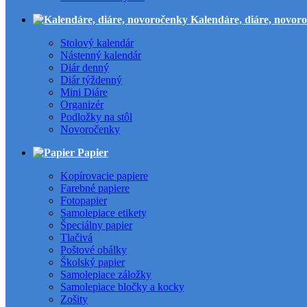
Kalendáre, diáre, novor
Stolový kalendár
Nástenný kalendár
Diár denný
Diár týždenný
Mini Diáre
Organizér
Podložky na stôl
Novoročenky
Papier
Kopírovacie papiere
Farebné papiere
Fotopapier
Samolepiace etikety
Špeciálny papier
Tlačivá
Poštové obálky
Školský papier
Samolepiace záložky
Samolepiace bločky a kocky
Zošity