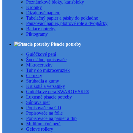
Poznámkové bloky, karisbloky
Kroniky
Dizajnové papiere
Tabelačný papier a pásky do pokladne
Pauzovací papier, plotrové role a dvojhárky
Baliace potreby
Piktogramy
Písacie potreby
Gulôčkové perá
Špeciálne popisovače
Mikroceruzky
Tuhy do mikroceruziek
Ceruzky
Strúhadlá a gumy
Kružidlá a versatilky
Gulôčkové pera SWAROVSKI®
Luxusné písacie potreby
Súprava pier
Popisovače na CD
Popisovače na fólie
Popisovače na papier a flip
Multifunkčné perá
Gélové rollery