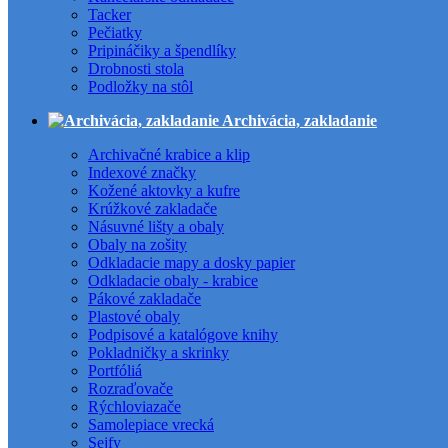
Tacker
Pečiatky
Pripináčiky a špendlíky
Drobnosti stola
Podložky na stôl
Archivácia, zakladanie
Archivačné krabice a klip
Indexové značky
Kožené aktovky a kufre
Krúžkové zakladače
Násuvné lišty a obaly
Obaly na zošity
Odkladacie mapy a dosky papier
Odkladacie obaly - krabice
Pákové zakladače
Plastové obaly
Podpisové a katalógove knihy
Pokladničky a skrinky
Portfóliá
Rozraďovače
Rýchloviazače
Samolepiace vrecká
Sejfy