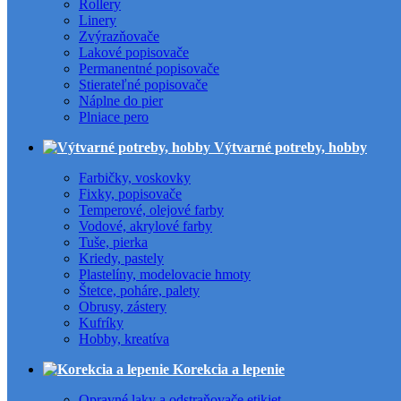
Rollery
Linery
Zvýrazňovače
Lakové popisovače
Permanentné popisovače
Stierateľné popisovače
Náplne do pier
Plniace pero
Výtvarné potreby, hobby
Farbičky, voskovky
Fixky, popisovače
Temperové, olejové farby
Vodové, akrylové farby
Tuše, pierka
Kriedy, pastely
Plastelíny, modelovacie hmoty
Štetce, poháre, palety
Obrusy, zástery
Kufríky
Hobby, kreatíva
Korekcia a lepenie
Opravné laky a odstraňovače etikiet