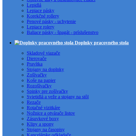
Lepidlá
Lepiace pásky
Korekčné rollery
Penové pásky - uchytenie
Lepiace rolery
Baliace pásky - špagát - príslušenstvo
Doplnky pracovného stola
Skladové viazače
Dierovače
Pravítka
Stojany na doplnky
Zošívačky
Koše na papier
Rozošívačky
Spinky pre zošívačky
Svietidlá a veže a stojany na stôl
Rezače
Rotačné vizitkáre
Nožnice a otvárače listov
Zásuvkové boxy
Klipy a spony
Stojany na časopisy
Kancelárske odkladače