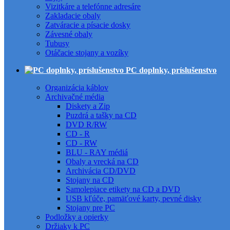
Vizitkáre a telefónne adresáre
Zakladacie obaly
Zatváracie a písacie dosky
Závesné obaly
Tubusy
Otáčacie stojany a vozíky
PC doplnky, príslušenstvo
Organizácia káblov
Archivačné média
Diskety a Zip
Puzdrá a tašky na CD
DVD R/RW
CD - R
CD - RW
BLU - RAY médiá
Obaly a vrecká na CD
Archivácia CD/DVD
Stojany na CD
Samolepiace etikety na CD a DVD
USB kľúče, pamäťové karty, pevné disky
Stojany pre PC
Podložky a opierky
Držiaky k PC