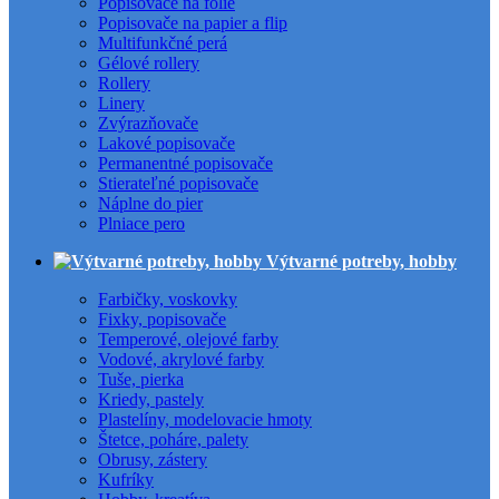
Popisovače na fólie
Popisovače na papier a flip
Multifunkčné perá
Gélové rollery
Rollery
Linery
Zvýrazňovače
Lakové popisovače
Permanentné popisovače
Stierateľné popisovače
Náplne do pier
Plniace pero
Výtvarné potreby, hobby
Farbičky, voskovky
Fixky, popisovače
Temperové, olejové farby
Vodové, akrylové farby
Tuše, pierka
Kriedy, pastely
Plastelíny, modelovacie hmoty
Štetce, poháre, palety
Obrusy, zástery
Kufríky