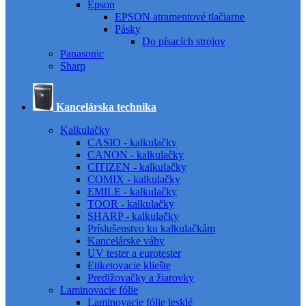
Epson
EPSON atramentové tlačiarne
Pásky
Do písacích strojov
Panasonic
Sharp
Kancelárska technika
Kalkulačky
CASIO - kalkulačky
CANON - kalkulačky
CITIZEN - kalkulačky
COMIX - kalkulačky
EMILE - kalkulačky
TOOR - kalkulačky
SHARP - kalkulačky
Príslušenstvo ku kalkulačkám
Kancelárske váhy
UV tester a eurotester
Etiketovacie kliešte
Predlžovačky a žiarovky
Laminovacie fólie
Laminovacie fólie lesklé