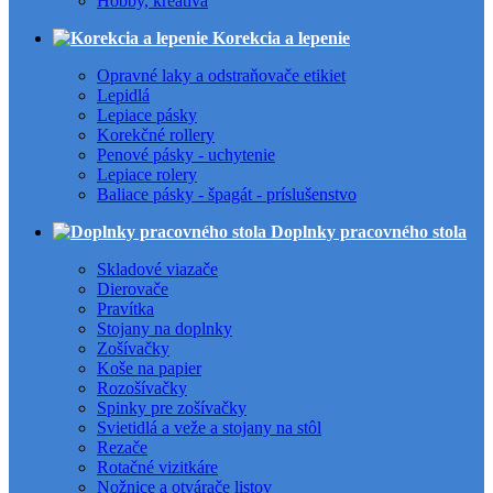
Hobby, kreatíva
Korekcia a lepenie
Opravné laky a odstraňovače etikiet
Lepidlá
Lepiace pásky
Korekčné rollery
Penové pásky - uchytenie
Lepiace rolery
Baliace pásky - špagát - príslušenstvo
Doplnky pracovného stola
Skladové viazače
Dierovače
Pravítka
Stojany na doplnky
Zošívačky
Koše na papier
Rozošívačky
Spinky pre zošívačky
Svietidlá a veže a stojany na stôl
Rezače
Rotačné vizitkáre
Nožnice a otvárače listov