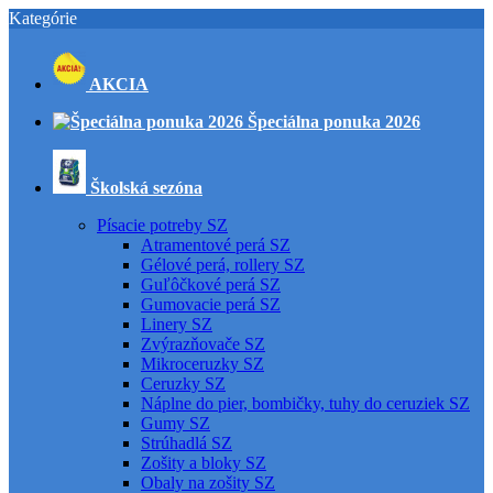
Kategórie
AKCIA
Špeciálna ponuka 2026
Školská sezóna
Písacie potreby SZ
Atramentové perá SZ
Gélové perá, rollery SZ
Guľôčkové perá SZ
Gumovacie perá SZ
Linery SZ
Zvýrazňovače SZ
Mikroceruzky SZ
Ceruzky SZ
Náplne do pier, bombičky, tuhy do ceruziek SZ
Gumy SZ
Strúhadlá SZ
Zošity a bloky SZ
Obaly na zošity SZ