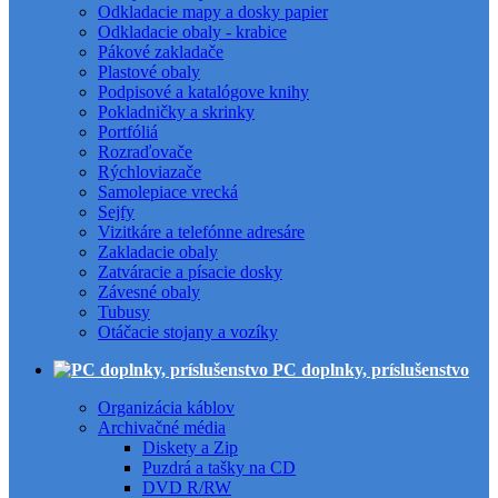
Odkladacie mapy a dosky papier
Odkladacie obaly - krabice
Pákové zakladače
Plastové obaly
Podpisové a katalógove knihy
Pokladničky a skrinky
Portfóliá
Rozraďovače
Rýchloviazače
Samolepiace vrecká
Sejfy
Vizitkáre a telefónne adresáre
Zakladacie obaly
Zatváracie a písacie dosky
Závesné obaly
Tubusy
Otáčacie stojany a vozíky
PC doplnky, príslušenstvo
Organizácia káblov
Archivačné média
Diskety a Zip
Puzdrá a tašky na CD
DVD R/RW