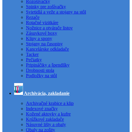
Rozošívačky
Spinky pre zošívačky
Svietidlá a veže a stojany na stôl
Rezače
Rotačné vizitkáre
Nožnice a otvárače listov
Zásuvkové boxy
Klipy a spony
Stojany na časopisy
Kancelárske odkladače
Tacker
Pečiatky
Pripináčiky a špendlíky
Drobnosti stola
Podložky na stôl
Archivácia, zakladanie
Archivačné krabice a klip
Indexové značky
Kožené aktovky a kufre
Krúžkové zakladače
Násuvné lišty a obaly
Obaly na zošity