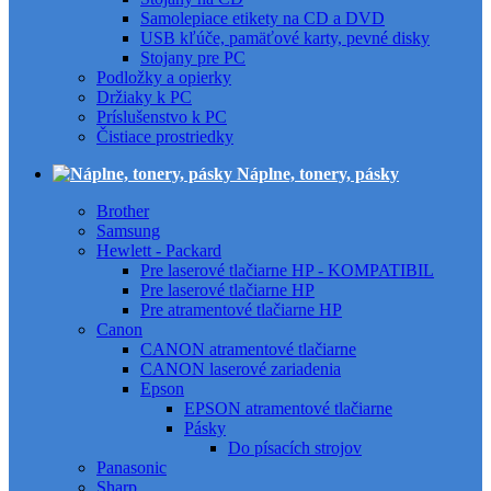
Samolepiace etikety na CD a DVD
USB kľúče, pamäťové karty, pevné disky
Stojany pre PC
Podložky a opierky
Držiaky k PC
Príslušenstvo k PC
Čistiace prostriedky
Náplne, tonery, pásky
Brother
Samsung
Hewlett - Packard
Pre laserové tlačiarne HP - KOMPATIBIL
Pre laserové tlačiarne HP
Pre atramentové tlačiarne HP
Canon
CANON atramentové tlačiarne
CANON laserové zariadenia
Epson
EPSON atramentové tlačiarne
Pásky
Do písacích strojov
Panasonic
Sharp