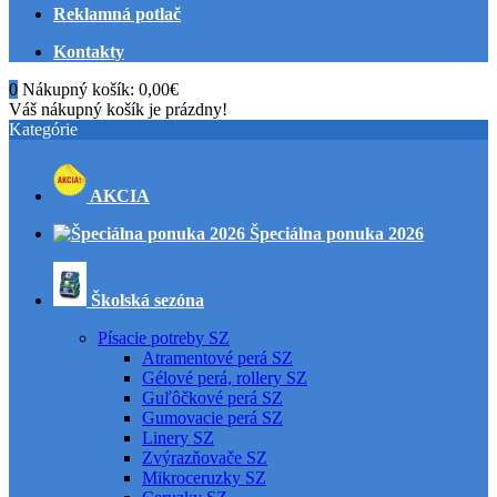
Reklamná potlač
Kontakty
0
Nákupný košík:
0,00€
Váš nákupný košík je prázdny!
Kategórie
AKCIA
Špeciálna ponuka 2026
Školská sezóna
Písacie potreby SZ
Atramentové perá SZ
Gélové perá, rollery SZ
Guľôčkové perá SZ
Gumovacie perá SZ
Linery SZ
Zvýrazňovače SZ
Mikroceruzky SZ