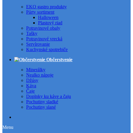
EKO gastro produkty
Párty sortiment
Halloween
Plastový riad
Potravinové obaly
Tašky
Potravinové vrecká
Servírovanie
Kuchynské spotrebiče
Občerstvenie
Minerálky
Nealko nápoje
Džúsy
Káva
Čaje
Doplnky ku káve a čaju
Pochutiny sladké
Pochutiny slané
Všetky kategórie
Menu