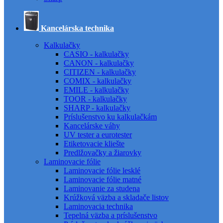
Kancelárska technika
Kalkulačky
CASIO - kalkulačky
CANON - kalkulačky
CITIZEN - kalkulačky
COMIX - kalkulačky
EMILE - kalkulačky
TOOR - kalkulačky
SHARP - kalkulačky
Príslušenstvo ku kalkulačkám
Kancelárske váhy
UV tester a eurotester
Etiketovacie kliešte
Predlžovačky a žiarovky
Laminovacie fólie
Laminovacie fólie lesklé
Laminovacie fólie matné
Laminovanie za studena
Krúžková väzba a skladače listov
Laminovacia technika
Tepelná väzba a príslušenstvo