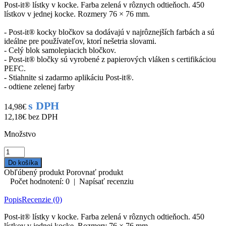
Post‑it® lístky v kocke. Farba zelená v rôznych odtieňoch. 450
lístkov v jednej kocke. Rozmery 76 × 76 mm.
- Post-it® kocky bločkov sa dodávajú v najrôznejších farbách a sú
ideálne pre používateľov, ktorí nešetria slovami.
- Celý blok samolepiacich bločkov.
- Post-it® bločky sú vyrobené z papierových vláken s certifikáciou
PEFC.
- Stiahnite si zadarmo aplikáciu Post-it®.
- odtiene zelenej farby
s DPH
14,98€
12,18€
bez DPH
Množstvo
Obľúbený produkt
Porovnať produkt
Počet hodnotení: 0
|
Napísať recenziu
Popis
Recenzie (0)
Post‑it® lístky v kocke. Farba zelená v rôznych odtieňoch. 450
lístkov v jednej kocke. Rozmery 76 × 76 mm.