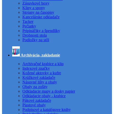
Zásuvkové boxy
Klipy a spony
Stojany na časopisy
Kancelárske odkladače
Tacker
Pečiatky
Pripináčiky a špendlíky
Drobnosti stola
Podložky na stôl
Archivácia, zakladanie
Archivačné krabice a klip
Indexové značky
Kožené aktovky a kufre
Krúžkové zakladače
Násuvné lišty a obaly
Obaly na zošity
Odkladacie mapy a dosky papier
Odkladacie obaly - krabice
Pákové zakladače
Plastové obaly
Podpisové a katalógove knihy