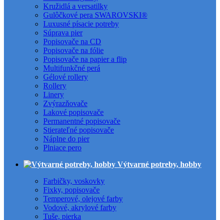
Kružidlá a versatilky
Gulôčkové pera SWAROVSKI®
Luxusné písacie potreby
Súprava pier
Popisovače na CD
Popisovače na fólie
Popisovače na papier a flip
Multifunkčné perá
Gélové rollery
Rollery
Linery
Zvýrazňovače
Lakové popisovače
Permanentné popisovače
Stierateľné popisovače
Náplne do pier
Plniace pero
Výtvarné potreby, hobby
Farbičky, voskovky
Fixky, popisovače
Temperové, olejové farby
Vodové, akrylové farby
Tuše, pierka