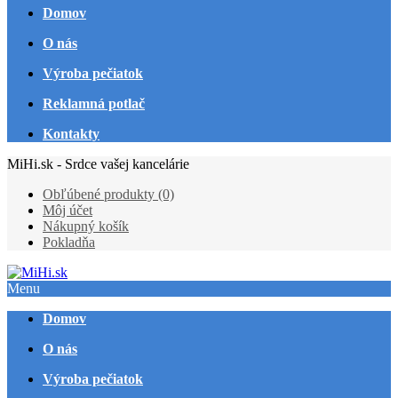
Domov
O nás
Výroba pečiatok
Reklamná potlač
Kontakty
MiHi.sk - Srdce vašej kancelárie
Obľúbené produkty (0)
Môj účet
Nákupný košík
Pokladňa
Menu
Domov
O nás
Výroba pečiatok