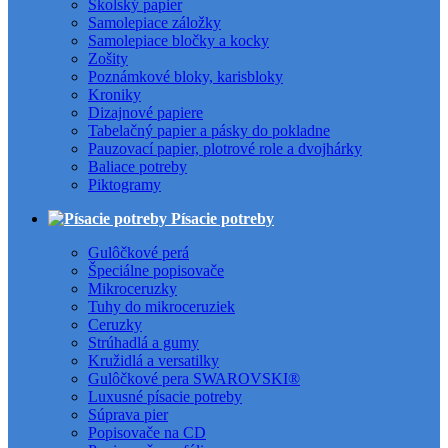
Školský papier
Samolepiace záložky
Samolepiace bločky a kocky
Zošity
Poznámkové bloky, karisbloky
Kroniky
Dizajnové papiere
Tabelačný papier a pásky do pokladne
Pauzovací papier, plotrové role a dvojhárky
Baliace potreby
Piktogramy
Písacie potreby
Gulôčkové perá
Špeciálne popisovače
Mikroceruzky
Tuhy do mikroceruziek
Ceruzky
Strúhadlá a gumy
Kružidlá a versatilky
Gulôčkové pera SWAROVSKI®
Luxusné písacie potreby
Súprava pier
Popisovače na CD