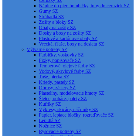
Ceruzky SZ
Náplne do pier, bombičky, tuhy do ceruziek SZ
Gumy SZ
Strúhadlá SZ
Zošity a bloky SZ
Obaly na zošity SZ
Dosky a boxy na zošity SZ
Plastové a kartónové obaly SZ
Vrecká, fľaše, boxy na desiatu SZ
Výtvarné potreby SZ
Farbičky, voskovky SZ
Fixky, popisovače SZ
Temperové, olejové farby SZ
Vodové, akrylové farby SZ
Tuše, pierka SZ
Kriedy, pastely SZ
Obrusy, zástery SZ
Plastelíny, modelovacie hmoty SZ
Štetce, poháre, palety SZ
Kufríky SZ
Výkresy, skicáre, náčrtníky SZ
Papier, lepiace bločky, rozraďovače SZ
Lepidlá SZ
Nožnice SZ
Rysovacie potreby SZ