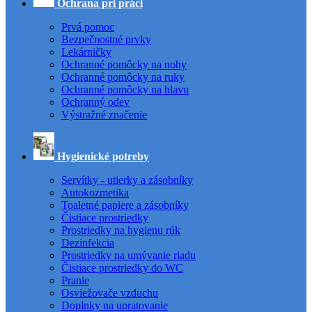
Ochrana pri práci
Prvá pomoc
Bezpečnostné prvky
Lekárničky
Ochranné pomôcky na nohy
Ochranné pomôcky na ruky
Ochranné pomôcky na hlavu
Ochranný odev
Výstražné značenie
Hygienické potreby
Servítky - utierky a zásobníky
Autokozmetika
Toaletné papiere a zásobníky
Čistiace prostriedky
Prostriedky na hygienu rúk
Dezinfekcia
Prostriedky na umývanie riadu
Čistiace prostriedky do WC
Pranie
Osviežovače vzduchu
Doplnky na upratovanie