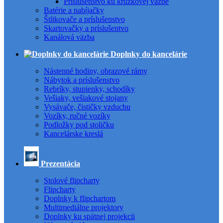
Príslušenstvo ku krúžkovej väzbe
Batérie a nabíjačky
Štítkovače a príslušenstvo
Skartovačky a príslušentvo
Kanálová väzba
Doplnky do kancelárie
Nástenné hodiny, obrazové rámy
Nábytok a príslušenstvo
Rebríky, stupienky, schodíky
Vešiaky, vešiakové stojany
Vysávače, čističky vzduchu
Vozíky, ručné vozíky
Podložky pod stoličku
Kancelárske kreslá
Prezentácia
Stolové flipcharty
Flipcharty
Doplnky k flipchartom
Multimediálne projektory
Doplnky ku spätnej projekcii