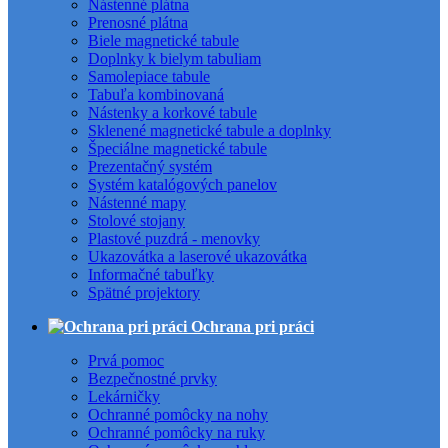
Nástenné plátna
Prenosné plátna
Biele magnetické tabule
Doplnky k bielym tabuliam
Samolepiace tabule
Tabuľa kombinovaná
Nástenky a korkové tabule
Sklenené magnetické tabule a doplnky
Špeciálne magnetické tabule
Prezentačný systém
Systém katalógových panelov
Nástenné mapy
Stolové stojany
Plastové puzdrá - menovky
Ukazovátka a laserové ukazovátka
Informačné tabuľky
Spätné projektory
Ochrana pri práci
Prvá pomoc
Bezpečnostné prvky
Lekárničky
Ochranné pomôcky na nohy
Ochranné pomôcky na ruky