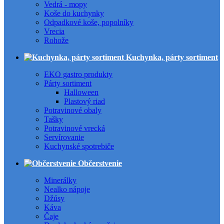
Vedrá - mopy
Koše do kuchynky
Odpadkové koše, popolníky
Vrecia
Rohože
Kuchynka, párty sortiment
EKO gastro produkty
Párty sortiment
Halloween
Plastový riad
Potravinové obaly
Tašky
Potravinové vrecká
Servírovanie
Kuchynské spotrebiče
Občerstvenie
Minerálky
Nealko nápoje
Džúsy
Káva
Čaje