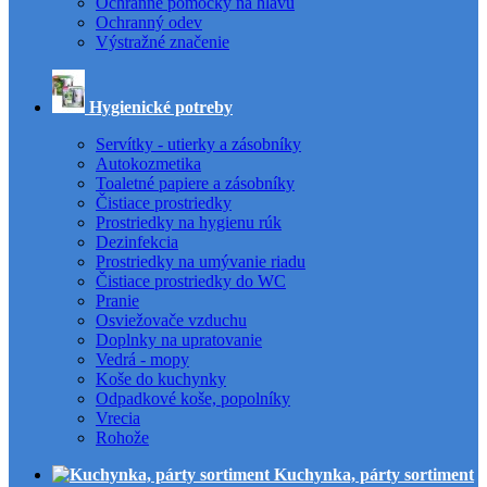
Ochranné pomôcky na hlavu
Ochranný odev
Výstražné značenie
Hygienické potreby
Servítky - utierky a zásobníky
Autokozmetika
Toaletné papiere a zásobníky
Čistiace prostriedky
Prostriedky na hygienu rúk
Dezinfekcia
Prostriedky na umývanie riadu
Čistiace prostriedky do WC
Pranie
Osviežovače vzduchu
Doplnky na upratovanie
Vedrá - mopy
Koše do kuchynky
Odpadkové koše, popolníky
Vrecia
Rohože
Kuchynka, párty sortiment