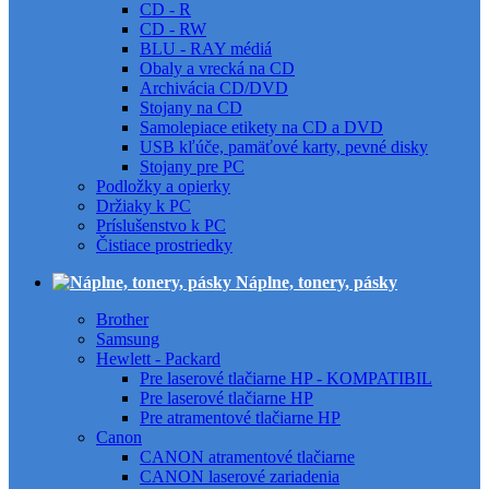
CD - R
CD - RW
BLU - RAY médiá
Obaly a vrecká na CD
Archivácia CD/DVD
Stojany na CD
Samolepiace etikety na CD a DVD
USB kľúče, pamäťové karty, pevné disky
Stojany pre PC
Podložky a opierky
Držiaky k PC
Príslušenstvo k PC
Čistiace prostriedky
Náplne, tonery, pásky
Brother
Samsung
Hewlett - Packard
Pre laserové tlačiarne HP - KOMPATIBIL
Pre laserové tlačiarne HP
Pre atramentové tlačiarne HP
Canon
CANON atramentové tlačiarne
CANON laserové zariadenia