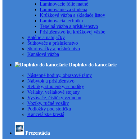
Laminovacie fólie matné
Laminovanie za studena
Krúžková väzba a skladače listov
Laminovacia technika
Tepelná väzba a príslušenstvo
Príslušenstvo ku krúžkovej väzbe
Batérie a nabíjačky
Štítkovače a príslušenstvo
Skartovačky a príslušentvo
Kanálová väzba
Doplnky do kancelárie
Nástenné hodiny, obrazové rámy
Nábytok a príslušenstvo
Rebríky, stupienky, schodíky
Vešiaky, vešiakové stojany
Vysávače, čističky vzduchu
Vozíky, ručné vozíky
Podložky pod stoličku
Kancelárske kreslá
Prezentácia