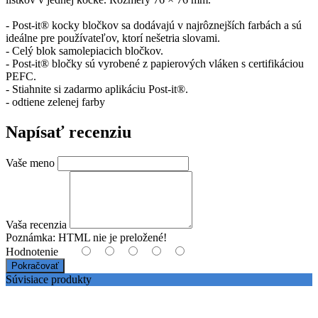
- Post-it® kocky bločkov sa dodávajú v najrôznejších farbách a sú
ideálne pre používateľov, ktorí nešetria slovami.
- Celý blok samolepiacich bločkov.
- Post-it® bločky sú vyrobené z papierových vláken s certifikáciou
PEFC.
- Stiahnite si zadarmo aplikáciu Post-it®.
- odtiene zelenej farby
Napísať recenziu
Vaše meno
Vaša recenzia
Poznámka:
HTML nie je preložené!
Hodnotenie
Pokračovať
Súvisiace produkty