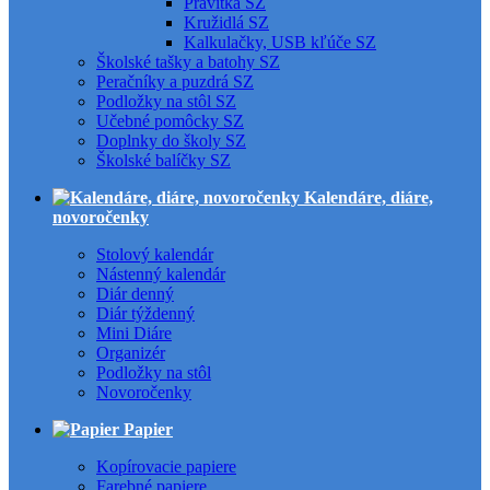
Pravítka SZ
Kružidlá SZ
Kalkulačky, USB kľúče SZ
Školské tašky a batohy SZ
Peračníky a puzdrá SZ
Podložky na stôl SZ
Učebné pomôcky SZ
Doplnky do školy SZ
Školské balíčky SZ
Kalendáre, diáre,
novoročenky
Stolový kalendár
Nástenný kalendár
Diár denný
Diár týždenný
Mini Diáre
Organizér
Podložky na stôl
Novoročenky
Papier
Kopírovacie papiere
Farebné papiere