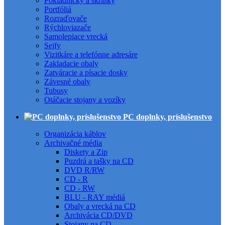
Pokladničky a skrinky
Portfóliá
Rozraďovače
Rýchloviazače
Samolepiace vrecká
Sejfy
Vizitkáre a telefónne adresáre
Zakladacie obaly
Zatváracie a písacie dosky
Závesné obaly
Tubusy
Otáčacie stojany a vozíky
PC doplnky, príslušenstvo
Organizácia káblov
Archivačné média
Diskety a Zip
Puzdrá a tašky na CD
DVD R/RW
CD - R
CD - RW
BLU - RAY médiá
Obaly a vrecká na CD
Archivácia CD/DVD
Stojany na CD