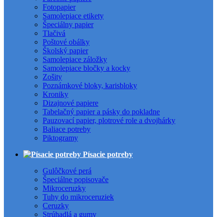
Fotopapier
Samolepiace etikety
Špeciálny papier
Tlačivá
Poštové obálky
Školský papier
Samolepiace záložky
Samolepiace bločky a kocky
Zošity
Poznámkové bloky, karisbloky
Kroniky
Dizajnové papiere
Tabelačný papier a pásky do pokladne
Pauzovací papier, plotrové role a dvojhárky
Baliace potreby
Piktogramy
Písacie potreby
Gulôčkové perá
Špeciálne popisovače
Mikroceruzky
Tuhy do mikroceruziek
Ceruzky
Strúhadlá a gumy