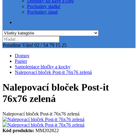
Doplnky ku káve a čaju
Pochutiny sladké
Pochutiny slané
Všetky kategórie
Poradíme Vám!
02 / 54 79 15 25
Domov
Papier
Samolepiace bločky a kocky
Nalepovací bloček Post-it 76x76 zelená
Nalepovací bloček Post-it
76x76 zelená
Nalepovací bloček Post-it 76x76 zelená
Kód produktu:
MM202822