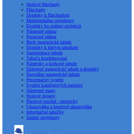
Stolové flipcharty
Flipcharty
Doplnky k flipchartom
Multimediálne projektory
Doplnky ku spätnej projekcii
Nástenné plátna
Prenosné plátna
Biele magnetické tabule
Doplnky k bielym tabuliam
Samolepiace tabule
Tabuľa kombinovaná
Nástenky a korkové tabule
Sklenené magnetické tabule a doplnky
Špeciálne magnetické tabule
Prezentačný systém
Systém katalógových panelov
Nástenné mapy
Stolové stojany
Plastové puzdrá - menovky
Ukazovátka a laserové ukazovátka
Informačné tabuľky
Spätné projektory