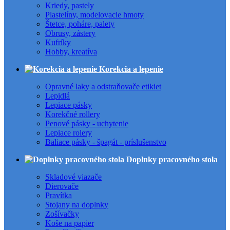
Kriedy, pastely
Plastelíny, modelovacie hmoty
Štetce, poháre, palety
Obrusy, zástery
Kufríky
Hobby, kreatíva
Korekcia a lepenie
Opravné laky a odstraňovače etikiet
Lepidlá
Lepiace pásky
Korekčné rollery
Penové pásky - uchytenie
Lepiace rolery
Baliace pásky - špagát - príslušenstvo
Doplnky pracovného stola
Skladové viazače
Dierovače
Pravítka
Stojany na doplnky
Zošívačky
Koše na papier