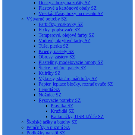
Dosky a boxy na zošity SZ
Plastové a kartónové obaly SZ
Vrecká, fľaše, boxy na desiatu SZ
Výtvarné potreby SZ
Farbičky, voskovky SZ
Fixky, popisovače SZ
Temperové, olejové farby SZ
Vodové, akrylové farby SZ
Tuše, pierka SZ
Kriedy, pastely SZ
Obrusy, zástery SZ
Plastelíny, modelovacie hmoty SZ
Štetce, poháre, palety SZ
Kufríky SZ
Výkresy, skicáre, náčrtníky SZ
Papier, lepiace bločky, rozraďovače SZ
Lepidlá SZ
Nožnice SZ
Rysovacie potreby SZ
Pravítka SZ
Kružidlá SZ
Kalkulačky, USB kľúče SZ
Školské tašky a batohy SZ
Peračníky a puzdrá SZ
Podložky na stôl SZ