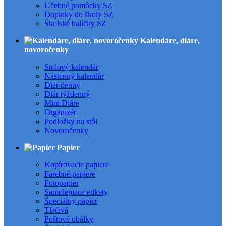
Učebné pomôcky SZ
Doplnky do školy SZ
Školské balíčky SZ
Kalendáre, diáre,
novoročenky
Stolový kalendár
Nástenný kalendár
Diár denný
Diár týždenný
Mini Diáre
Organizér
Podložky na stôl
Novoročenky
Papier
Kopírovacie papiere
Farebné papiere
Fotopapier
Samolepiace etikety
Špeciálny papier
Tlačivá
Poštové obálky