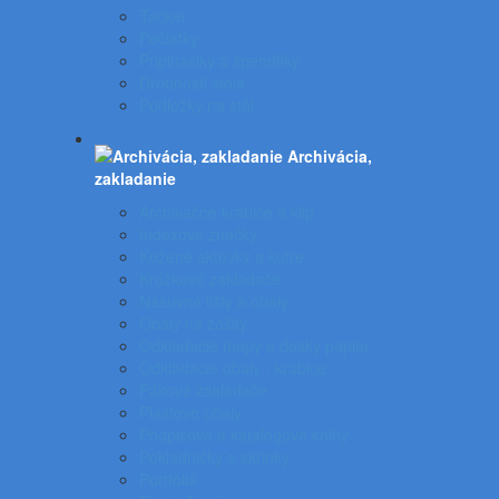
Tacker
Pečiatky
Pripináčiky a špendlíky
Drobnosti stola
Podložky na stôl
Archivácia,
zakladanie
Archivačné krabice a klip
Indexové značky
Kožené aktovky a kufre
Krúžkové zakladače
Násuvné lišty a obaly
Obaly na zošity
Odkladacie mapy a dosky papier
Odkladacie obaly - krabice
Pákové zakladače
Plastové obaly
Podpisové a katalógove knihy
Pokladničky a skrinky
Portfóliá