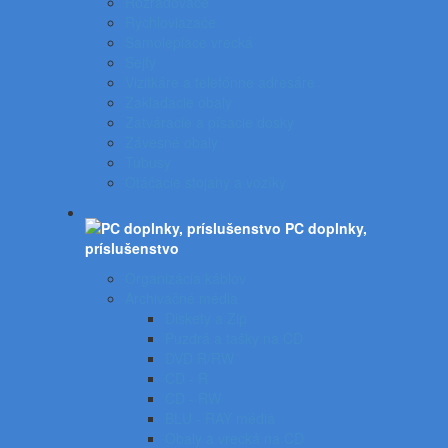
Rozraďovače
Rýchloviazače
Samolepiace vrecká
Sejfy
Vizitkáre a telefónne adresáre
Zakladacie obaly
Zatváracie a písacie dosky
Závesné obaly
Tubusy
Otáčacie stojany a vozíky
PC doplnky,
príslušenstvo
Organizácia káblov
Archivačné média
Diskety a Zip
Puzdrá a tašky na CD
DVD R/RW
CD - R
CD - RW
BLU - RAY médiá
Obaly a vrecká na CD