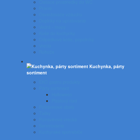
Čistiace prostriedky do WC
Pranie
Osviežovače vzduchu
Doplnky na upratovanie
Vedrá - mopy
Koše do kuchynky
Odpadkové koše, popolníky
Vrecia
Rohože
Kuchynka, párty
sortiment
EKO gastro produkty
Párty sortiment
Halloween
Plastový riad
Potravinové obaly
Tašky
Potravinové vrecká
Servírovanie
Kuchynské spotrebiče