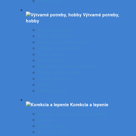
Plniace pero
Výtvarné potreby,
hobby
Farbičky, voskovky
Fixky, popisovače
Temperové, olejové farby
Vodové, akrylové farby
Tuše, pierka
Kriedy, pastely
Plastelíny, modelovacie hmoty
Štetce, poháre, palety
Obrusy, zástery
Kufríky
Hobby, kreatíva
Korekcia a lepenie
Opravné laky a odstraňovače etikiet
Lepidlá
Lepiace pásky
Korekčné rollery