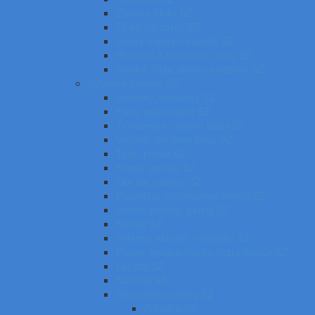
Zošity a bloky SZ
Obaly na zošity SZ
Dosky a boxy na zošity SZ
Plastové a kartónové obaly SZ
Vrecká, fľaše, boxy na desiatu SZ
Výtvarné potreby SZ
Farbičky, voskovky SZ
Fixky, popisovače SZ
Temperové, olejové farby SZ
Vodové, akrylové farby SZ
Tuše, pierka SZ
Kriedy, pastely SZ
Obrusy, zástery SZ
Plastelíny, modelovacie hmoty SZ
Štetce, poháre, palety SZ
Kufríky SZ
Výkresy, skicáre, náčrtníky SZ
Papier, lepiace bločky, rozraďovače SZ
Lepidlá SZ
Nožnice SZ
Rysovacie potreby SZ
Pravítka SZ