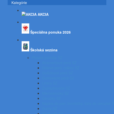
Kategórie
AKCIA
Špeciálna ponuka 2026
Školská sezóna
Písacie potreby SZ
Atramentové perá SZ
Gélové perá, rollery SZ
Guľôčkové perá SZ
Gumovacie perá SZ
Linery SZ
Zvýrazňovače SZ
Mikroceruzky SZ
Ceruzky SZ
Náplne do pier, bombičky, tuhy do ceruziek 
Gumy SZ
Strúhadlá SZ