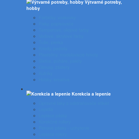
Výtvarné potreby,
hobby
Farbičky, voskovky
Fixky, popisovače
Temperové, olejové farby
Vodové, akrylové farby
Tuše, pierka
Kriedy, pastely
Plastelíny, modelovacie hmoty
Štetce, poháre, palety
Obrusy, zástery
Kufríky
Hobby, kreatíva
Korekcia a lepenie
Opravné laky a odstraňovače etikiet
Lepidlá
Lepiace pásky
Korekčné rollery
Penové pásky - uchytenie
Lepiace rolery