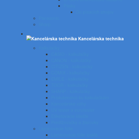
Pásky
Do písacích strojov
Panasonic
Sharp
Kancelárska technika
Kalkulačky
CASIO - kalkulačky
CANON - kalkulačky
CITIZEN - kalkulačky
COMIX - kalkulačky
EMILE - kalkulačky
TOOR - kalkulačky
SHARP - kalkulačky
Príslušenstvo ku kalkulačkám
Kancelárske váhy
UV tester a eurotester
Etiketovacie kliešte
Predlžovačky a žiarovky
Laminovacie fólie
Laminovacie fólie lesklé