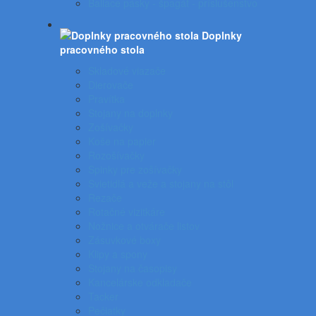
Baliace pásky - špagát - príslušenstvo
Doplnky
pracovného stola
Skladové viazače
Dierovače
Pravítka
Stojany na doplnky
Zošívačky
Koše na papier
Rozošívačky
Spinky pre zošívačky
Svietidlá a veže a stojany na stôl
Rezače
Rotačné vizitkáre
Nožnice a otvárače listov
Zásuvkové boxy
Klipy a spony
Stojany na časopisy
Kancelárske odkladače
Tacker
Pečiatky