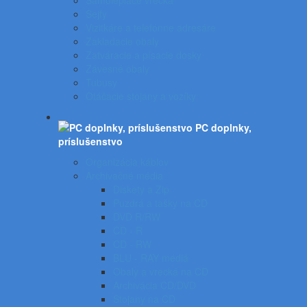
Samolepiace vrecká
Sejfy
Vizitkáre a telefónne adresáre
Zakladacie obaly
Zatváracie a písacie dosky
Závesné obaly
Tubusy
Otáčacie stojany a vozíky
PC doplnky,
príslušenstvo
Organizácia káblov
Archivačné média
Diskety a Zip
Puzdrá a tašky na CD
DVD R/RW
CD - R
CD - RW
BLU - RAY médiá
Obaly a vrecká na CD
Archivácia CD/DVD
Stojany na CD