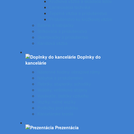
Krúžková väzba a skladače listov
Laminovacia technika
Tepelná väzba a príslušenstvo
Príslušenstvo ku krúžkovej väzbe
Batérie a nabíjačky
Štítkovače a príslušenstvo
Skartovačky a príslušentvo
Kanálová väzba
Doplnky do
kancelárie
Nástenné hodiny, obrazové rámy
Nábytok a príslušenstvo
Rebríky, stupienky, schodíky
Vešiaky, vešiakové stojany
Vysávače, čističky vzduchu
Vozíky, ručné vozíky
Podložky pod stoličku
Kancelárske kreslá
Prezentácia