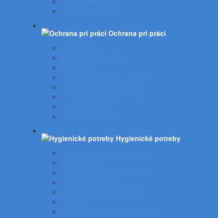
Informačné tabuľky
Spätné projektory
Ochrana pri práci
Prvá pomoc
Bezpečnostné prvky
Lekárničky
Ochranné pomôcky na nohy
Ochranné pomôcky na ruky
Ochranné pomôcky na hlavu
Ochranný odev
Výstražné značenie
Hygienické potreby
Servítky - utierky a zásobníky
Autokozmetika
Toaletné papiere a zásobníky
Čistiace prostriedky
Prostriedky na hygienu rúk
Dezinfekcia
Prostriedky na umývanie riadu