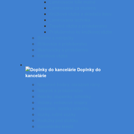
Laminovacie fólie matné
Laminovanie za studena
Krúžková väzba a skladače listov
Laminovacia technika
Tepelná väzba a príslušenstvo
Príslušenstvo ku krúžkovej väzbe
Batérie a nabíjačky
Štítkovače a príslušenstvo
Skartovačky a príslušentvo
Kanálová väzba
Doplnky do
kancelárie
Nástenné hodiny, obrazové rámy
Nábytok a príslušenstvo
Rebríky, stupienky, schodíky
Vešiaky, vešiakové stojany
Vysávače, čističky vzduchu
Vozíky, ručné vozíky
Podložky pod stoličku
Kancelárske kreslá