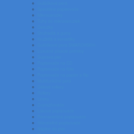
Gulôčkové perá
Špeciálne popisovače
Mikroceruzky
Tuhy do mikroceruziek
Ceruzky
Strúhadlá a gumy
Kružidlá a versatilky
Gulôčkové pera SWAROVSKI®
Luxusné písacie potreby
Súprava pier
Popisovače na CD
Popisovače na fólie
Popisovače na papier a flip
Multifunkčné perá
Gélové rollery
Rollery
Linery
Zvýrazňovače
Lakové popisovače
Permanentné popisovače
Stierateľné popisovače
Náplne do pier