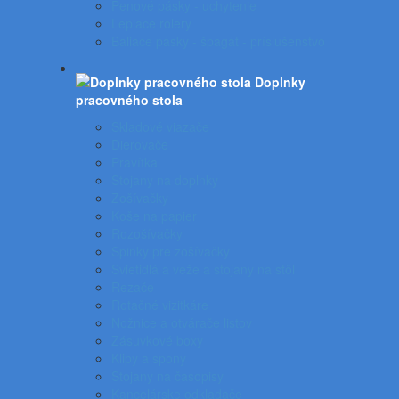
Penové pásky - uchytenie
Lepiace rolery
Baliace pásky - špagát - príslušenstvo
Doplnky
pracovného stola
Skladové viazače
Dierovače
Pravítka
Stojany na doplnky
Zošívačky
Koše na papier
Rozošívačky
Spinky pre zošívačky
Svietidlá a veže a stojany na stôl
Rezače
Rotačné vizitkáre
Nožnice a otvárače listov
Zásuvkové boxy
Klipy a spony
Stojany na časopisy
Kancelárske odkladače