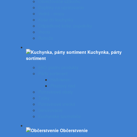
Osviežovače vzduchu
Doplnky na upratovanie
Vedrá - mopy
Koše do kuchynky
Odpadkové koše, popolníky
Vrecia
Rohože
Kuchynka, párty
sortiment
EKO gastro produkty
Párty sortiment
Halloween
Plastový riad
Potravinové obaly
Tašky
Potravinové vrecká
Servírovanie
Kuchynské spotrebiče
Občerstvenie