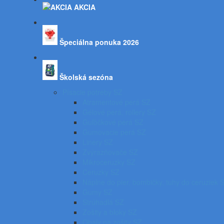
AKCIA
Špeciálna ponuka 2026
Školská sezóna
Písacie potreby SZ
Atramentové perá SZ
Gélové perá, rollery SZ
Guľôčkové perá SZ
Gumovacie perá SZ
Linery SZ
Zvýrazňovače SZ
Mikroceruzky SZ
Ceruzky SZ
Náplne do pier, bombičky, tuhy do ceruziek 
Gumy SZ
Strúhadlá SZ
Zošity a bloky SZ
Obaly na zošity SZ