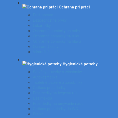
Ochrana pri práci
Prvá pomoc
Bezpečnostné prvky
Lekárničky
Ochranné pomôcky na nohy
Ochranné pomôcky na ruky
Ochranné pomôcky na hlavu
Ochranný odev
Výstražné značenie
Hygienické potreby
Servítky - utierky a zásobníky
Autokozmetika
Toaletné papiere a zásobníky
Čistiace prostriedky
Prostriedky na hygienu rúk
Dezinfekcia
Prostriedky na umývanie riadu
Čistiace prostriedky do WC
Pranie