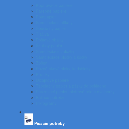
Kopírovacie papiere
Farebné papiere
Fotopapier
Samolepiace etikety
Špeciálny papier
Tlačivá
Poštové obálky
Školský papier
Samolepiace záložky
Samolepiace bločky a kocky
Zošity
Poznámkové bloky, karisbloky
Kroniky
Dizajnové papiere
Tabelačný papier a pásky do pokladne
Pauzovací papier, plotrové role a dvojhárky
Baliace potreby
Piktogramy
Písacie potreby