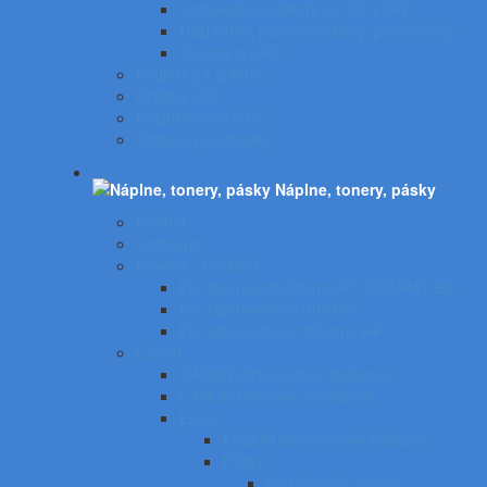
Samolepiace etikety na CD a DVD
USB kľúče, pamäťové karty, pevné disky
Stojany pre PC
Podložky a opierky
Držiaky k PC
Príslušenstvo k PC
Čistiace prostriedky
Náplne, tonery, pásky
Brother
Samsung
Hewlett - Packard
Pre laserové tlačiarne HP - KOMPATIBIL
Pre laserové tlačiarne HP
Pre atramentové tlačiarne HP
Canon
CANON atramentové tlačiarne
CANON laserové zariadenia
Epson
EPSON atramentové tlačiarne
Pásky
Do písacích strojov