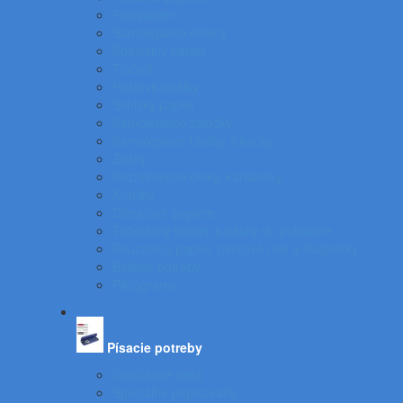
Fotopapier
Samolepiace etikety
Špeciálny papier
Tlačivá
Poštové obálky
Školský papier
Samolepiace záložky
Samolepiace bločky a kocky
Zošity
Poznámkové bloky, karisbloky
Kroniky
Dizajnové papiere
Tabelačný papier a pásky do pokladne
Pauzovací papier, plotrové role a dvojhárky
Baliace potreby
Piktogramy
Písacie potreby
Gulôčkové perá
Špeciálne popisovače