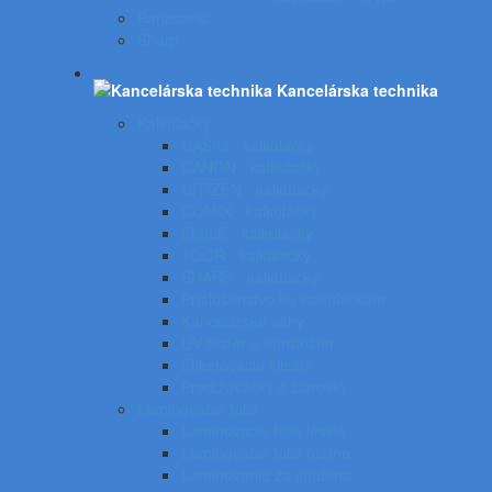
Panasonic
Sharp
Kancelárska technika
Kalkulačky
CASIO - kalkulačky
CANON - kalkulačky
CITIZEN - kalkulačky
COMIX - kalkulačky
EMILE - kalkulačky
TOOR - kalkulačky
SHARP - kalkulačky
Príslušenstvo ku kalkulačkám
Kancelárske váhy
UV tester a eurotester
Etiketovacie kliešte
Predlžovačky a žiarovky
Laminovacie fólie
Laminovacie fólie lesklé
Laminovacie fólie matné
Laminovanie za studena