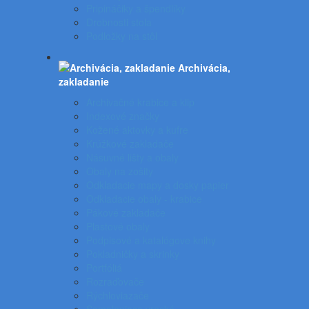
Pripináčiky a špendlíky
Drobnosti stola
Podložky na stôl
Archivácia,
zakladanie
Archivačné krabice a klip
Indexové značky
Kožené aktovky a kufre
Krúžkové zakladače
Násuvné lišty a obaly
Obaly na zošity
Odkladacie mapy a dosky papier
Odkladacie obaly - krabice
Pákové zakladače
Plastové obaly
Podpisové a katalógove knihy
Pokladničky a skrinky
Portfóliá
Rozraďovače
Rýchloviazače