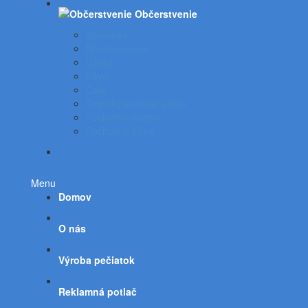
Občerstvenie
Minerálky
Nealko nápoje
Džúsy
Káva
Čaje
Doplnky ku káve a čaju
Pochutiny sladké
Pochutiny slané
Všetky kategórie
Menu
Domov
O nás
Výroba pečiatok
Reklamná potlač