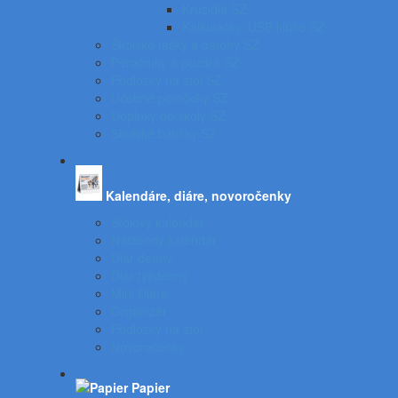
Kružidlá SZ
Kalkulačky, USB kľúče SZ
Školské tašky a batohy SZ
Peračníky a puzdrá SZ
Podložky na stôl SZ
Učebné pomôcky SZ
Doplnky do školy SZ
Školské balíčky SZ
Kalendáre, diáre, novoročenky
Stolový kalendár
Nástenný kalendár
Diár denný
Diár týždenný
Mini Diáre
Organizér
Podložky na stôl
Novoročenky
Papier