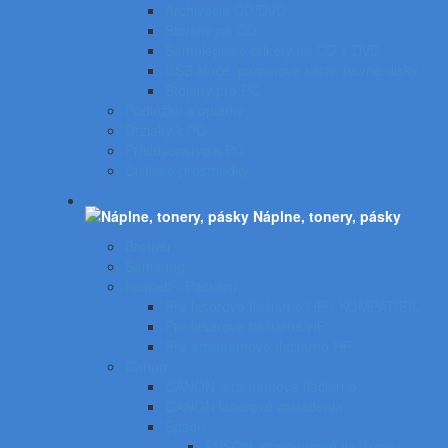
Archivácia CD/DVD
Stojany na CD
Samolepiace etikety na CD a DVD
USB kľúče, pamäťové karty, pevné disky
Stojany pre PC
Podložky a opierky
Držiaky k PC
Príslušenstvo k PC
Čistiace prostriedky
Náplne, tonery, pásky
Brother
Samsung
Hewlett - Packard
Pre laserové tlačiarne HP - KOMPATIBIL
Pre laserové tlačiarne HP
Pre atramentové tlačiarne HP
Canon
CANON atramentové tlačiarne
CANON laserové zariadenia
Epson
EPSON atramentové tlačiarne