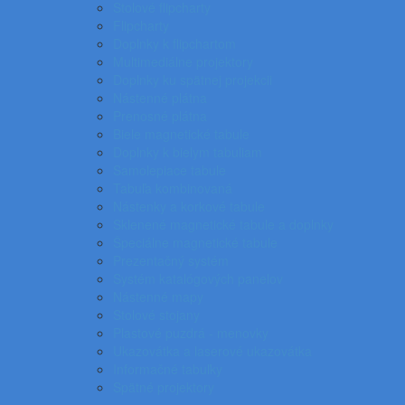
Stolové flipcharty
Flipcharty
Doplnky k flipchartom
Multimediálne projektory
Doplnky ku spätnej projekcii
Nástenné plátna
Prenosné plátna
Biele magnetické tabule
Doplnky k bielym tabuliam
Samolepiace tabule
Tabuľa kombinovaná
Nástenky a korkové tabule
Sklenené magnetické tabule a doplnky
Špeciálne magnetické tabule
Prezentačný systém
Systém katalógových panelov
Nástenné mapy
Stolové stojany
Plastové puzdrá - menovky
Ukazovátka a laserové ukazovátka
Informačné tabuľky
Spätné projektory