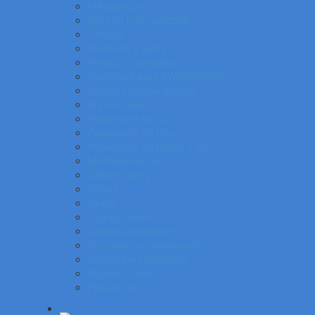
Mikroceruzky
Tuhy do mikroceruziek
Ceruzky
Strúhadlá a gumy
Kružidlá a versatilky
Gulôčkové pera SWAROVSKI®
Luxusné písacie potreby
Súprava pier
Popisovače na CD
Popisovače na fólie
Popisovače na papier a flip
Multifunkčné perá
Gélové rollery
Rollery
Linery
Zvýrazňovače
Lakové popisovače
Permanentné popisovače
Stierateľné popisovače
Náplne do pier
Plniace pero