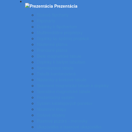
Prezentácia
Stolové flipcharty
Flipcharty
Doplnky k flipchartom
Multimediálne projektory
Doplnky ku spätnej projekcii
Nástenné plátna
Prenosné plátna
Biele magnetické tabule
Doplnky k bielym tabuliam
Samolepiace tabule
Tabuľa kombinovaná
Nástenky a korkové tabule
Sklenené magnetické tabule a doplnky
Špeciálne magnetické tabule
Prezentačný systém
Systém katalógových panelov
Nástenné mapy
Stolové stojany
Plastové puzdrá - menovky
Ukazovátka a laserové ukazovátka